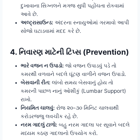
દુખાવાના સિગ્નલને મગજ સુધી પહોંચતા રોકવામાં
આવે છે.
અલ્ટ્રાસાઉન્ડ:
અંદરના સ્નાયુઓમાં ગરમાવો આપી
સોજો ઘટાડવામાં મદદ કરે છે.
4. નિવારણ માટેની ટિપ્સ (Prevention)
ભારે વજન ન ઉપાડો:
જો વજન ઉપાડવું પડે તો
કમરથી વળવાને બદલે ઘૂંટણ વાળીને વજન ઉપાડો.
બેસવાની રીત:
લાંબો સમય બેસવાનું હોય તો
કમરની પાછળ નાનું ઓશીકું (Lumbar Support)
રાખો.
નિયમિત ચાલવું:
રોજ ૨૦-૩૦ મિનિટ ચાલવાથી
કરોડરજ્જુ લવચીક રહે છે.
નરમ ગાદલું ટાળો:
બહુ નરમ ગાદલા પર સૂવાને બદલે
મધ્યમ કઠણ ગાદલાનો ઉપયોગ કરો.