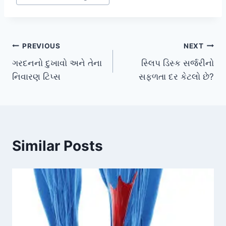
Post
PREVIOUS
NEXT
ગરદનનો દુખાવો અને તેના
સ્લિપ ડિસ્ક સર્જરીનો
navigation
નિવારણ ટિપ્સ
સફળતા દર કેટલો છે?
Similar Posts