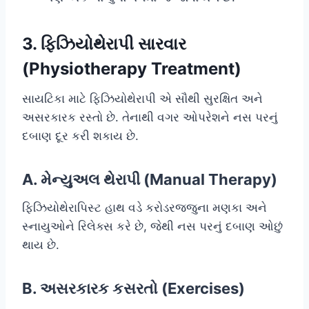
3. ફિઝિયોથેરાપી સારવાર
(Physiotherapy Treatment)
સાયટિકા માટે ફિઝિયોથેરાપી એ સૌથી સુરક્ષિત અને
અસરકારક રસ્તો છે. તેનાથી વગર ઓપરેશને નસ પરનું
દબાણ દૂર કરી શકાય છે.
A. મેન્યુઅલ થેરાપી (Manual Therapy)
ફિઝિયોથેરાપિસ્ટ હાથ વડે કરોડરજ્જુના મણકા અને
સ્નાયુઓને રિલેક્સ કરે છે, જેથી નસ પરનું દબાણ ઓછું
થાય છે.
B. અસરકારક કસરતો (Exercises)