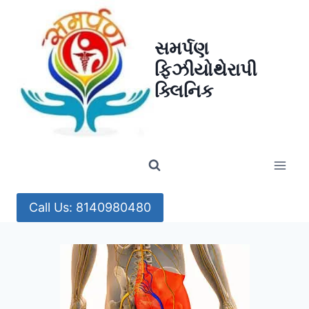
Skip
to
સમર્પણ
content
ફિઝીયોથેરાપી
ક્લિનિક
Call Us: 8140980480