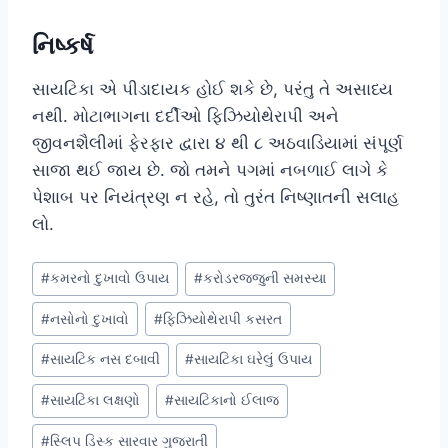
નિષ્કર્ષ
સાયટિકા એ પીડાદાયક હોઈ શકે છે, પરંતુ તે અસાધ્ય
નથી. મોટાભાગના દર્દીઓ ફિઝિયોથેરાપી અને
જીવનશૈલીમાં ફેરફાર દ્વારા ૪ થી ૮ અઠવાડિયામાં સંપૂર્ણ
સાજા થઈ જાય છે. જો તમને પગમાં નબળાઈ લાગે કે
પેશાબ પર નિયંત્રણ ન રહે, તો તુરંત નિષ્ણાતની સલાહ
લો.
Post
#
કમરનો દુખાવો ઉપાય
#
કરોડરજ્જુની સમસ્યા
Tags:
#
નસોનો દુખાવો
#
ફિઝિયોથેરાપી કસરત
#
સાયટિક નસ દબાવી
#
સાયટિકા ઘરેલું ઉપાય
#
સાયટિકા લક્ષણો
#
સાયટિકાનો ઈલાજ
#
સ્લિપ ડિસ્ક સારવાર ગુજરાતી