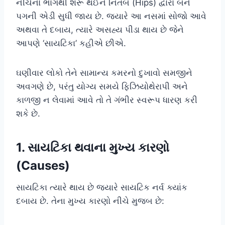
નીચેના ભાગથી શરૂ થઈને નિતંબ (Hips) દ્વારા બંને
પગની એડી સુધી જાય છે. જ્યારે આ નસમાં સોજો આવે
અથવા તે દબાય, ત્યારે અસહ્ય પીડા થાય છે જેને
આપણે ‘સાયટિકા’ કહીએ છીએ.
ઘણીવાર લોકો તેને સામાન્ય કમરનો દુખાવો સમજીને
અવગણે છે, પરંતુ યોગ્ય સમયે ફિઝિયોથેરાપી અને
કાળજી ન લેવામાં આવે તો તે ગંભીર સ્વરૂપ ધારણ કરી
શકે છે.
1. સાયટિકા થવાના મુખ્ય કારણો
(Causes)
સાયટિકા ત્યારે થાય છે જ્યારે સાયટિક નર્વ ક્યાંક
દબાય છે. તેના મુખ્ય કારણો નીચે મુજબ છે: