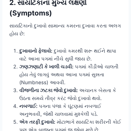
2. સાયટિકાના મુખ્ય લક્ષણો
(Symptoms)
સાયટિકાનો દુખાવો સામાન્ય કમરના દુખાવા કરતા અલગ
હોય છે:
દુખાવાનો ફેલાવો:
દુખાવો કમરથી શરૂ થઈને થાપા
વાટે આખા પગમાં નીચે સુધી જાય છે.
ઝણઝણાટી કે ખાલી ચડવી:
પગમાં કીડીઓ ચાલતી
હોય તેવું લાગવું અથવા આખા પગમાં સુન્નતા
(Numbness) આવવી.
વીજળીના ઝટકા જેવો દુખાવો:
અચાનક બેસતા કે
ઉઠતા સમયે તીવ્ર કરંટ જેવો દુખાવો થવો.
નબળાઈ:
પગના પંજા કે ઘૂંટણમાં નબળાઈ
અનુભવવી, જેથી ચાલવામાં મુશ્કેલી પડે.
એક તરફી દુખાવો:
મોટાભાગે સાયટિકા શરીરની કોઈ
પણ એક બાજુના પગમાં જ જોવા મળે છે.