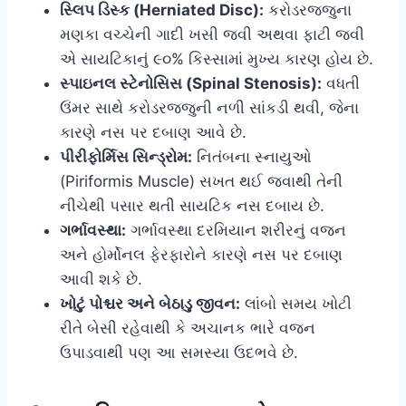
સ્લિપ ડિસ્ક (Herniated Disc):
કરોડરજ્જુના
મણકા વચ્ચેની ગાદી ખસી જવી અથવા ફાટી જવી
એ સાયટિકાનું ૯૦% કિસ્સામાં મુખ્ય કારણ હોય છે.
સ્પાઇનલ સ્ટેનોસિસ (Spinal Stenosis):
વધતી
ઉંમર સાથે કરોડરજ્જુની નળી સાંકડી થવી, જેના
કારણે નસ પર દબાણ આવે છે.
પીરીફોર્મિસ સિન્ડ્રોમ:
નિતંબના સ્નાયુઓ
(Piriformis Muscle) સખત થઈ જવાથી તેની
નીચેથી પસાર થતી સાયટિક નસ દબાય છે.
ગર્ભાવસ્થા:
ગર્ભાવસ્થા દરમિયાન શરીરનું વજન
અને હોર્મોનલ ફેરફારોને કારણે નસ પર દબાણ
આવી શકે છે.
ખોટું પોશ્ચર અને બેઠાડુ જીવન:
લાંબો સમય ખોટી
રીતે બેસી રહેવાથી કે અચાનક ભારે વજન
ઉપાડવાથી પણ આ સમસ્યા ઉદભવે છે.