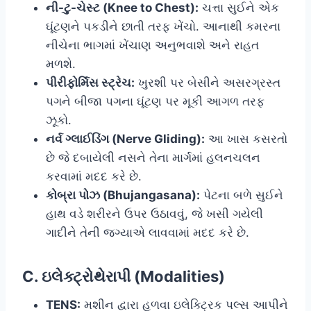
ની-ટુ-ચેસ્ટ (Knee to Chest):
ચત્તા સુઈને એક
ઘૂંટણને પકડીને છાતી તરફ ખેંચો. આનાથી કમરના
નીચેના ભાગમાં ખેંચાણ અનુભવાશે અને રાહત
મળશે.
પીરીફોર્મિસ સ્ટ્રેચ:
ખુરશી પર બેસીને અસરગ્રસ્ત
પગને બીજા પગના ઘૂંટણ પર મૂકી આગળ તરફ
ઝૂકો.
નર્વ ગ્લાઈડિંગ (Nerve Gliding):
આ ખાસ કસરતો
છે જે દબાયેલી નસને તેના માર્ગમાં હલનચલન
કરવામાં મદદ કરે છે.
કોબ્રા પોઝ (Bhujangasana):
પેટના બળે સુઈને
હાથ વડે શરીરને ઉપર ઉઠાવવું, જે ખસી ગયેલી
ગાદીને તેની જગ્યાએ લાવવામાં મદદ કરે છે.
C. ઇલેક્ટ્રોથેરાપી (Modalities)
TENS:
મશીન દ્વારા હળવા ઇલેક્ટ્રિક પલ્સ આપીને