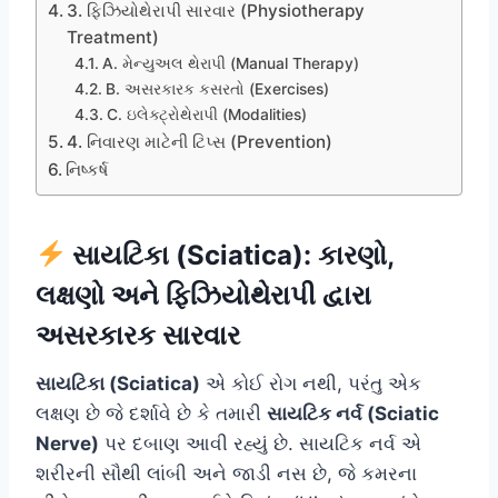
3. ફિઝિયોથેરાપી સારવાર (Physiotherapy
Treatment)
A. મેન્યુઅલ થેરાપી (Manual Therapy)
B. અસરકારક કસરતો (Exercises)
C. ઇલેક્ટ્રોથેરાપી (Modalities)
4. નિવારણ માટેની ટિપ્સ (Prevention)
નિષ્કર્ષ
સાયટિકા (Sciatica): કારણો,
લક્ષણો અને ફિઝિયોથેરાપી દ્વારા
અસરકારક સારવાર
સાયટિકા (Sciatica)
એ કોઈ રોગ નથી, પરંતુ એક
લક્ષણ છે જે દર્શાવે છે કે તમારી
સાયટિક નર્વ (Sciatic
Nerve)
પર દબાણ આવી રહ્યું છે. સાયટિક નર્વ એ
શરીરની સૌથી લાંબી અને જાડી નસ છે, જે કમરના