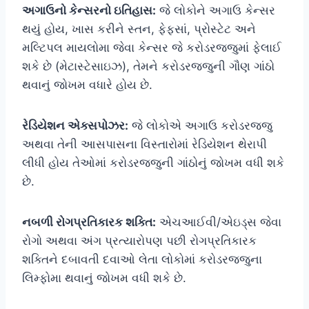
અગાઉનો કેન્સરનો ઇતિહાસ:
જે લોકોને અગાઉ કેન્સર
થયું હોય, ખાસ કરીને સ્તન, ફેફસાં, પ્રોસ્ટેટ અને
મલ્ટિપલ માયલોમા જેવા કેન્સર જે કરોડરજ્જુમાં ફેલાઈ
શકે છે (મેટાસ્ટેસાઇઝ), તેમને કરોડરજ્જુની ગૌણ ગાંઠો
થવાનું જોખમ વધારે હોય છે.
રેડિયેશન એક્સપોઝર:
જે લોકોએ અગાઉ કરોડરજ્જુ
અથવા તેની આસપાસના વિસ્તારોમાં રેડિયેશન થેરાપી
લીધી હોય તેઓમાં કરોડરજ્જુની ગાંઠોનું જોખમ વધી શકે
છે.
નબળી રોગપ્રતિકારક શક્તિ:
એચઆઈવી/એઇડ્સ જેવા
રોગો અથવા અંગ પ્રત્યારોપણ પછી રોગપ્રતિકારક
શક્તિને દબાવતી દવાઓ લેતા લોકોમાં કરોડરજ્જુના
લિમ્ફોમા થવાનું જોખમ વધી શકે છે.