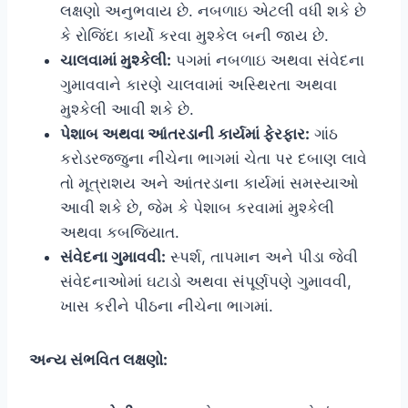
લક્ષણો અનુભવાય છે. નબળાઇ એટલી વધી શકે છે
કે રોજિંદા કાર્યો કરવા મુશ્કેલ બની જાય છે.
ચાલવામાં મુશ્કેલી:
પગમાં નબળાઇ અથવા સંવેદના
ગુમાવવાને કારણે ચાલવામાં અસ્થિરતા અથવા
મુશ્કેલી આવી શકે છે.
પેશાબ અથવા આંતરડાની કાર્યમાં ફેરફાર:
ગાંઠ
કરોડરજ્જુના નીચેના ભાગમાં ચેતા પર દબાણ લાવે
તો મૂત્રાશય અને આંતરડાના કાર્યમાં સમસ્યાઓ
આવી શકે છે, જેમ કે પેશાબ કરવામાં મુશ્કેલી
અથવા કબજિયાત.
સંવેદના ગુમાવવી:
સ્પર્શ, તાપમાન અને પીડા જેવી
સંવેદનાઓમાં ઘટાડો અથવા સંપૂર્ણપણે ગુમાવવી,
ખાસ કરીને પીઠના નીચેના ભાગમાં.
અન્ય સંભવિત લક્ષણો: