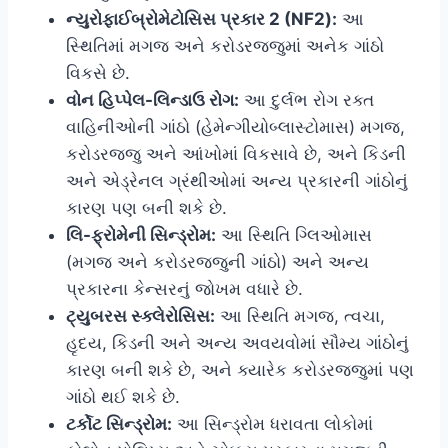
ન્યુરોફાઈબ્રોમેટોસિસ પ્રકાર 2 (NF2):
આ
સ્થિતિમાં મગજ અને કરોડરજ્જુમાં અનેક ગાંઠો
વિકસે છે.
વોન હિપ્પેલ-લિન્ડાઉ રોગ:
આ દુર્લભ રોગ રક્ત
વાહિનીઓની ગાંઠો (હેમેન્ગીયોબ્લાસ્ટોમાસ) મગજ,
કરોડરજ્જુ અને આંખોમાં વિકસાવે છે, અને કિડની
અને એડ્રેનલ ગ્રંથીઓમાં અન્ય પ્રકારની ગાંઠોનું
કારણ પણ બની શકે છે.
લિ-ફ્રોમેની સિન્ડ્રોમ:
આ સ્થિતિ ગ્લિઓમાસ
(મગજ અને કરોડરજ્જુની ગાંઠો) અને અન્ય
પ્રકારના કેન્સરનું જોખમ વધારે છે.
ટ્યુબરસ સ્ક્લેરોસિસ:
આ સ્થિતિ મગજ, ત્વચા,
હૃદય, કિડની અને અન્ય અવયવોમાં સૌમ્ય ગાંઠોનું
કારણ બની શકે છે, અને ક્યારેક કરોડરજ્જુમાં પણ
ગાંઠો થઈ શકે છે.
ટર્કોટ સિન્ડ્રોમ:
આ સિન્ડ્રોમ ધરાવતા લોકોમાં