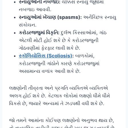
સ્નાયુઓની નબળાઇ:
ચોક્કસ સ્નાયુ જૂથોમાં
નબળાઇ આવવી.
સ્નાયુઓમાં ખેંચાણ (spasms):
અનૈચ્છિક સ્નાયુ
સંકોચન.
કરોડરજ્જુમાં વિકૃતિ:
દુર્લભ કિસ્સાઓમાં, ગાંઠ
એટલી મોટી હોઈ શકે છે કે કરોડરજ્જુની
ગોઠવણીમાં ફેરફાર લાવી શકે છે.
સ્કૉલિયોસિસ (Scoliosis)
:
બાળકોમાં,
કરોડરજ્જુની ગાંઠોને કારણે કરોડરજ્જુમાં
અસામાન્ય વળાંક આવી શકે છે.
લક્ષણોની તીવ્રતા અને પ્રગતિ વ્યક્તિએ વ્યક્તિએ
અલગ હોઈ શકે છે. કેટલાક લોકોમાં લક્ષણો ધીમે ધીમે
વિકસે છે, જ્યારે અન્યમાં તે ઝડપથી વધી શકે છે.
જો તમને આમાંના કોઈપણ લક્ષણોનો અનુભવ થાય છે,
તો તાત્કાલિક તબીબી સલાહ લેવી ખૂબ જ મહત્વપૂર્ણ છે,