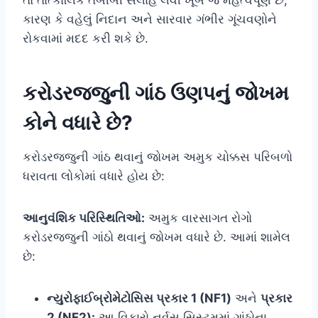
કારણ કે વહેલું નિદાન અને સારવાર ગંભીર ગૂંચવણોને
રોકવામાં મદદ કરી શકે છે.
કરોડરજ્જુની ગાંઠ ઉણપનું જોખમ
કોને વધારે છે?
કરોડરજ્જુની ગાંઠ થવાનું જોખમ અમુક ચોક્કસ પરિબળો
ધરાવતા લોકોમાં વધારે હોય છે:
આનુવંશિક પરિસ્થિતિઓ:
અમુક વારસાગત રોગો
કરોડરજ્જુની ગાંઠો થવાનું જોખમ વધારે છે. આમાં શામેલ
છે:
ન્યુરોફાઈબ્રોમેટોસિસ પ્રકાર 1 (NF1)
અને
પ્રકાર
2 (NF2):
આ વિકારો નર્વસ સિસ્ટમમાં ગાંઠોના