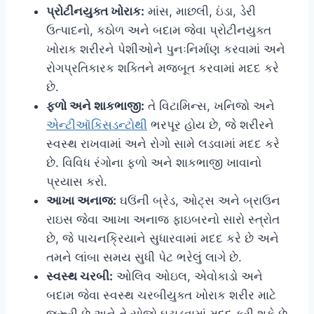
પ્રોટીનયુક્ત ખોરાક:
માંસ, માછલી, ઇંડા, ડેરી
ઉત્પાદનો, કઠોળ અને બદામ જેવા પ્રોટીનયુક્ત
ખોરાક શરીરને પેશીઓને પુનઃનિર્માણ કરવામાં અને
રોગપ્રતિકારક શક્તિને મજબૂત કરવામાં મદદ કરે
છે.
ફળો અને શાકભાજી:
તે વિટામિન્સ, ખનિજો અને
એન્ટીઑકિસડન્ટોથી
ભરપૂર હોય છે, જે શરીરને
સ્વસ્થ રાખવામાં અને રોગો સામે લડવામાં મદદ કરે
છે. વિવિધ રંગોના ફળો અને શાકભાજી ખાવાનો
પ્રયાસ કરો.
આખા અનાજ:
ઘઉંની બ્રેડ, ઓટ્સ અને બ્રાઉન
રાઇસ જેવા આખા અનાજ ફાઇબરનો સારો સ્ત્રોત
છે, જે પાચનક્રિયાને સુધારવામાં મદદ કરે છે અને
તમને લાંબા સમય સુધી પેટ ભરેલું લાગે છે.
સ્વસ્થ ચરબી:
ઓલિવ ઓઇલ, એવોકાડો અને
બદામ જેવા સ્વસ્થ ચરબીયુક્ત ખોરાક શરીર માટે
જરૂરી છે અને તે સોજો ઘટાડવામાં મદદ કરી શકે છે.