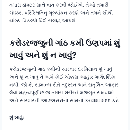
તમારા ડૉક્ટર સાથે વાત કરવી જોઈએ. તેઓ તમારી
ચોક્કસ પરિસ્થિતિનું મૂલ્યાંકન કરશે અને તમને સૌથી
યોગ્ય વિકલ્પો વિશે સલાહ આપશે.
કરોડરજ્જુની ગાંઠ કમી ઉણપમાં શું
ખાવું અને શું ન ખાવું?
કરોડરજ્જુની ગાંઠ કમીની સારવાર દરમિયાન શું ખાવું
અને શું ન ખાવું તે અંગે કોઈ ચોક્કસ આહાર માર્ગદર્શિકા
નથી. જો કે, સામાન્ય રીતે તંદુરસ્ત અને સંતુલિત આહાર
લેવો મહત્વપૂર્ણ છે જે તમારા શરીરને મજબૂત રાખવામાં
અને સારવારની આડઅસરોનો સામનો કરવામાં મદદ કરે.
શું ખાવું: