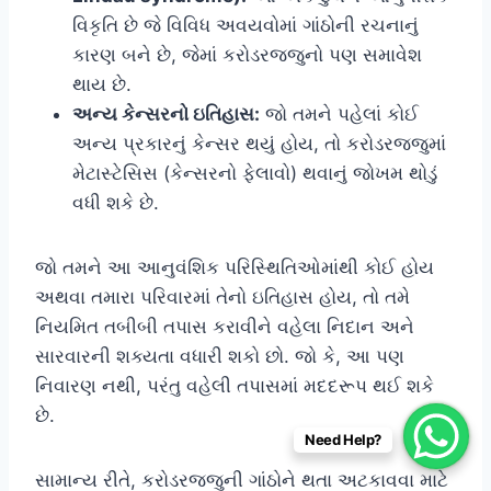
વિકૃતિ છે જે વિવિધ અવયવોમાં ગાંઠોની રચનાનું
કારણ બને છે, જેમાં કરોડરજ્જુનો પણ સમાવેશ
થાય છે.
અન્ય કેન્સરનો ઇતિહાસ:
જો તમને પહેલાં કોઈ
અન્ય પ્રકારનું કેન્સર થયું હોય, તો કરોડરજ્જુમાં
મેટાસ્ટેસિસ (કેન્સરનો ફેલાવો) થવાનું જોખમ થોડું
વધી શકે છે.
જો તમને આ આનુવંશિક પરિસ્થિતિઓમાંથી કોઈ હોય
અથવા તમારા પરિવારમાં તેનો ઇતિહાસ હોય, તો તમે
નિયમિત તબીબી તપાસ કરાવીને વહેલા નિદાન અને
સારવારની શક્યતા વધારી શકો છો. જો કે, આ પણ
નિવારણ નથી, પરંતુ વહેલી તપાસમાં મદદરૂપ થઈ શકે
છે.
Need Help?
સામાન્ય રીતે, કરોડરજ્જુની ગાંઠોને થતા અટકાવવા માટે