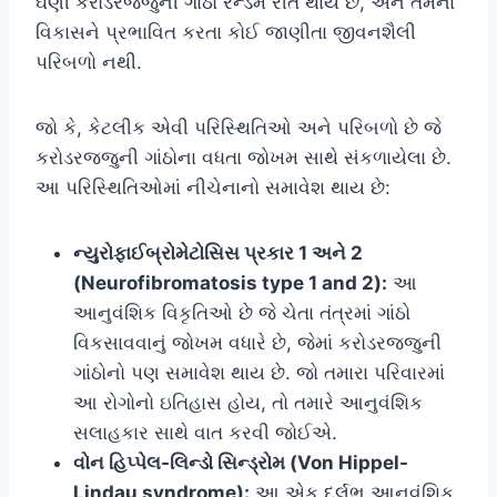
ઘણી કરોડરજ્જુની ગાંઠો રેન્ડમ રીતે થાય છે, અને તેમના
વિકાસને પ્રભાવિત કરતા કોઈ જાણીતા જીવનશૈલી
પરિબળો નથી.
જો કે, કેટલીક એવી પરિસ્થિતિઓ અને પરિબળો છે જે
કરોડરજ્જુની ગાંઠોના વધતા જોખમ સાથે સંકળાયેલા છે.
આ પરિસ્થિતિઓમાં નીચેનાનો સમાવેશ થાય છે:
ન્યુરોફાઈબ્રોમેટોસિસ પ્રકાર 1 અને 2
(Neurofibromatosis type 1 and 2):
આ
આનુવંશિક વિકૃતિઓ છે જે ચેતા તંત્રમાં ગાંઠો
વિકસાવવાનું જોખમ વધારે છે, જેમાં કરોડરજ્જુની
ગાંઠોનો પણ સમાવેશ થાય છે. જો તમારા પરિવારમાં
આ રોગોનો ઇતિહાસ હોય, તો તમારે આનુવંશિક
સલાહકાર સાથે વાત કરવી જોઈએ.
વોન હિપ્પેલ-લિન્ડો સિન્ડ્રોમ (Von Hippel-
Lindau syndrome):
આ એક દુર્લભ આનુવંશિક