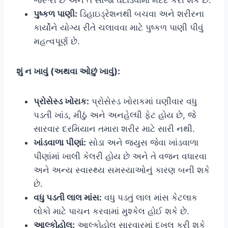
પુષ્કળ પાણી:
ડિહાઇડ્રેશનથી બચવા અને શરીરના
કાર્યોને યોગ્ય રીતે ચલાવવા માટે પુષ્કળ પાણી પીવું
મહત્વપૂર્ણ છે.
શું ન ખાવું (અથવા ઓછું ખાવું):
પ્રોસેસ્ડ ખોરાક:
પ્રોસેસ્ડ ખોરાકમાં ઘણીવાર વધુ
પડતી ખાંડ, મીઠું અને અનહેલ્ધી ફેટ હોય છે, જે
સારવાર દરમિયાન તમારા શરીર માટે સારી નથી.
ખાંડવાળા પીણાં:
સોડા અને જ્યુસ જેવા ખાંડવાળા
પીણાંમાં ખાલી કેલરી હોય છે અને તે વજન વધારવા
અને અન્ય સ્વાસ્થ્ય સમસ્યાઓનું કારણ બની શકે
છે.
વધુ પડતી લાલ માંસ:
વધુ પડતું લાલ માંસ કેટલાક
લોકો માટે પાચન કરવામાં મુશ્કેલ હોઈ શકે છે.
આલ્કોહોલ:
આલ્કોહોલ સારવારમાં દખલ કરી શકે