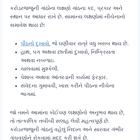
કરોડરજ્જુની ગાંઠોના લક્ષણો ગાંઠના કદ, પ્રકાર અને
સ્થાન પર આધાર રાખે છે. સામાન્ય લક્ષણોમાં નીચેનાનો
સમાવેશ થાય છે:
પીઠનો દુખાવો
, જે ઘણીવાર રાત્રે વધુ ખરાબ થાય છે.
હાથ, પગ અથવા છાતીમાં દુખાવો, નિષ્ક્રિયતા
અથવા નબળાઇ.
ચાલવામાં મુશ્કેલી.
પેશાબ અથવા આંતરડાની કાર્યમાં ફેરફાર.
સંવેદના ગુમાવવી, ખાસ કરીને પીઠના નીચેના
ભાગમાં.
જો તમને આમાંના કોઈપણ લક્ષણોનો અનુભવ થાય છે,
તો તાત્કાલિક તબીબી સલાહ લેવી મહત્વપૂર્ણ છે.
કરોડરજ્જુની ગાંઠનું વહેલું નિદાન અને સારવાર ગંભીર
ગૂંચવણોને રોકવામાં મદદ કરી શકે છે.