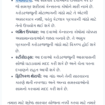
કેમોથેરાપી
:
આ સારવાર દવાઓનો ઉપયોગ કરે છે
જે સમગ્ર શરીરમાં કેન્સરના કોષોને મારી નાખે છે.
કરોડરજ્જુની મોટાભાગની ગાંઠો માટે તે એટલી
અસરકારક નથી, પરંતુ કેટલાક પ્રકારની ગાંઠો માટે
તેનો ઉપયોગ થઈ શકે છે.
લક્ષિત ઉપચાર:
આ દવાઓ કેન્સરના કોષોમાં ચોક્કસ
અસામાન્યતાઓને લક્ષ્ય બનાવે છે. તે અમુક
પ્રકારની કરોડરજ્જુની ગાંઠો માટે વિકલ્પ હોઈ શકે
છે.
સ્ટીરોઇડ્સ:
આ દવાઓ કરોડરજ્જુની આસપાસની
સોજો ઘટાડવામાં મદદ કરી શકે છે અને ચેતા પરના
દબાણને રાહત આપી શકે છે.
ફિઝિકલ થેરાપી:
આ ગાંઠ અને તેની સારવારના
કારણે થતી નબળાઇ અને અન્ય સમસ્યાઓનો
સામનો કરવામાં મદદ કરી શકે છે.
તમારા માટે શ્રેષ્ઠ સારવાર યોજના નક્કી કરવા માટે તમારે