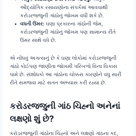
ઔદ્યોગિક રસાયણોના સંપર્કમાં આવવાથી
કરોડરજ્જુની ગાંઠોનું જોખમ વધી શકે છે.
વધતી ઉંમર:
ઘણા પ્રકારના ગાંઠોની જેમ,
કરોડરજ્જુની ગાંઠોનું જોખમ પણ સામાન્ય રીતે
ઉંમર સાથે વધે છે.
એ નોંધવું અગત્યનું છે કે ઘણા લોકોમાં કરોડરજ્જુની
ગાંઠો કોઈપણ જાણીતા જોખમી પરિબળો વિના વિકાસ
પામે છે. સંશોધકો આ ગાંઠોના ચોક્કસ કારણોને વધુ સારી
રીતે સમજવા માટે સતત અભ્યાસ કરી રહ્યા છે.
કરોડરજ્જુની ગાંઠ ચિહ્નો અનેનાં
લક્ષણો શું છે?
કરોડરજ્જુની ગાંઠોના ચિહ્નો અને લક્ષણો ગાંઠના કદ,