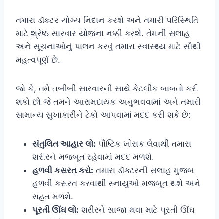
તમારા ડૉક્ટર યોગ્ય નિદાન કરશે અને તમારી પરિસ્થિતિ
માટે શ્રેષ્ઠ સારવાર યોજના નક્કી કરશે. તેમની સલાહ
અને સૂચનાઓનું પાલન કરવું તમારા સ્વાસ્થ્ય માટે સૌથી
મહત્વપૂર્ણ છે.
જો કે, તમે તબીબી સારવારની સાથે કેટલીક બાબતો કરી
શકો છો જે તમને આરામદાયક અનુભવવામાં અને તમારી
સામાન્ય સુખાકારીને ટેકો આપવામાં મદદ કરી શકે છે:
સંતુલિત આહાર લો:
પૌષ્ટિક ખોરાક લેવાથી તમારા
શરીરને મજબૂત રહેવામાં મદદ મળશે.
હળવી કસરત કરો:
તમારા ડૉક્ટરની સલાહ મુજબ
હળવી કસરત કરવાથી સ્નાયુઓ મજબૂત થશે અને
રાહત મળશે.
પૂરતી ઊંઘ લો:
શરીરને સાજા થવા માટે પૂરતી ઊંઘ