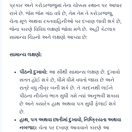
પ્રકાર અને કરોડરજ્જુમાં તેના ચોક્કસ સ્થાન પર આધાર
રાખે છે. જેમ જેમ ગાંઠ વધે છે, તેમ તેમ તે કરોડરજ્જુ,
ચેતા મૂળ અથવા રક્તવાહિનીઓ પર દબાણ લાવી શકે છે,
જેના કારણે વિવિધ લક્ષણો જોવા મળે છે. અહીં કેટલાક
સામાન્ય ચિહ્નો અને લક્ષણો આપ્યા છે:
સામાન્ય લક્ષણો:
પીઠનો દુખાવો:
આ સૌથી સામાન્ય લક્ષણ છે. દુખાવો
સતત હોઈ શકે છે, ધીમે ધીમે વધતો જાય છે અને
રાત્રે વધુ તીવ્ર બની શકે છે. તે ગરદનથી લઈને
પીઠના નીચેના ભાગ સુધી ગમે ત્યાં અનુભવી શકાય
છે અને ક્યારેક હાથ અથવા પગ સુધી ફેલાઈ શકે
છે.
હાથ, પગ અથવા છાતીમાં દુખાવો, નિષ્ક્રિયતા અથવા
નબળાઇ:
ચેતા પર દબાણ આવવાને કારણે આ