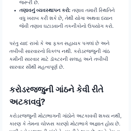
જરૂરી છે.
તણાવનું વ્યવસ્થાપન કરો:
તણાવ તમારી સ્થિતિને
વધુ ખરાબ કરી શકે છે, તેથી યોગા અથવા ધ્યાન
જેવી તણાવ ઘટાડવાની તકનીકોનો ઉપયોગ કરો.
પરંતુ યાદ રાખો કે આ ફક્ત સહાયક પગલાં છે અને
તબીબી સારવારનો વિકલ્પ નથી. કરોડરજ્જુની ગાંઠ
કમીની સારવાર માટે ડૉક્ટરની સલાહ અને તબીબી
સારવાર સૌથી મહત્વપૂર્ણ છે.
કરોડરજ્જુની ગાંઠને કેવી રીતે
અટકાવવું?
કરોડરજ્જુની મોટાભાગની ગાંઠોને અટકાવવી શક્ય નથી,
કારણ કે તેમના ચોક્કસ કારણો મોટાભાગે અજ્ઞાત હોય છે.