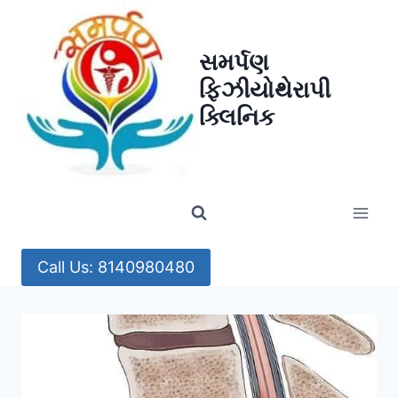
Skip
to
સમર્પણ
content
ફિઝીયોથેરાપી
ક્લિનિક
Call Us: 8140980480