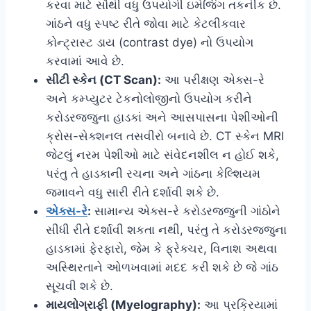
કરવા માટે સૌથી વધુ ઉપયોગી ઇમેજિંગ તકનીક છે.
ગાંઠને વધુ સ્પષ્ટ રીતે જોવા માટે કેટલીકવાર
કોન્ટ્રાસ્ટ ડાય (contrast dye) નો ઉપયોગ
કરવામાં આવે છે.
સીટી સ્કેન (CT Scan):
આ પરીક્ષણ એક્સ-રે
અને કમ્પ્યુટર ટેકનોલોજીનો ઉપયોગ કરીને
કરોડરજ્જુના હાડકાં અને આસપાસના પેશીઓની
ક્રોસ-સેક્શનલ તસવીરો બનાવે છે. CT સ્કેન MRI
જેટલું નરમ પેશીઓ માટે સંવેદનશીલ ન હોઈ શકે,
પરંતુ તે હાડકાની રચના અને ગાંઠના કેલ્શિયમ
જમાવને વધુ સારી રીતે દર્શાવી શકે છે.
એક્સ-રે
:
સામાન્ય એક્સ-રે કરોડરજ્જુની ગાંઠોને
સીધી રીતે દર્શાવી શકતા નથી, પરંતુ તે કરોડરજ્જુના
હાડકામાં ફેરફારો, જેમ કે ફ્રેક્ચર, વિનાશ અથવા
અસ્થિરતાને ઓળખવામાં મદદ કરી શકે છે જે ગાંઠ
સૂચવી શકે છે.
માયલોગ્રાફી (Myelography):
આ પ્રક્રિયામાં