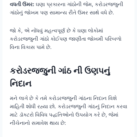
વધતી ઉંમર:
ઘણા પ્રકારના ગાંઠોની જેમ, કરોડરજ્જુની
ગાંઠોનું જોખમ પણ સામાન્ય રીતે ઉંમર સાથે વધે છે.
જો કે, એ નોંધવું મહત્વપૂર્ણ છે કે ઘણા લોકોમાં
કરોડરજ્જુની ગાંઠો કોઈપણ જાણીતા જોખમી પરિબળો
વિના વિકાસ પામે છે.
કરોડરજ્જુની ગાંઠ ની ઉણપનું
નિદાન
મને લાગે છે કે તમે કરોડરજ્જુની ગાંઠના નિદાન વિશે
માહિતી શોધી રહ્યા છો. કરોડરજ્જુની ગાંઠનું નિદાન કરવા
માટે ડૉક્ટરો વિવિધ પદ્ધતિઓનો ઉપયોગ કરે છે, જેમાં
નીચેનાનો સમાવેશ થાય છે: