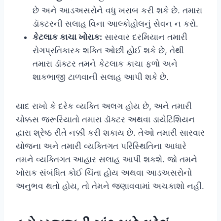
છે અને આડઅસરોને વધુ ખરાબ કરી શકે છે. તમારા
ડૉક્ટરની સલાહ વિના આલ્કોહોલનું સેવન ન કરો.
કેટલાક કાચા ખોરાક:
સારવાર દરમિયાન તમારી
રોગપ્રતિકારક શક્તિ ઓછી હોઈ શકે છે, તેથી
તમારા ડૉક્ટર તમને કેટલાક કાચા ફળો અને
શાકભાજી ટાળવાની સલાહ આપી શકે છે.
યાદ રાખો કે દરેક વ્યક્તિ અલગ હોય છે, અને તમારી
ચોક્કસ જરૂરિયાતો તમારા ડૉક્ટર અથવા ડાયેટિશિયન
દ્વારા શ્રેષ્ઠ રીતે નક્કી કરી શકાય છે. તેઓ તમારી સારવાર
યોજના અને તમારી વ્યક્તિગત પરિસ્થિતિના આધારે
તમને વ્યક્તિગત આહાર સલાહ આપી શકશે. જો તમને
ખોરાક સંબંધિત કોઈ ચિંતા હોય અથવા આડઅસરોનો
અનુભવ થતો હોય, તો તેમને જણાવવામાં અચકાશો નહીં.