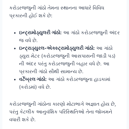
કરોડરજ્જુની ગાંઠો તેમના સ્થાનના આધારે વિવિધ
પ્રકારની હોઈ શકે છે:
ઇન્ટ્રામોડ્યુલરી ગાંઠો:
આ ગાંઠો કરોડરજ્જુની અંદર
જ વધે છે.
ઇન્ટ્રાડ્યુરલ-એક્સ્ટ્રામોડ્યુલરી ગાંઠો:
આ ગાંઠો
ડ્યુરા મેટર (કરોડરજ્જુની આસપાસની જાડી પડ)
ની અંદર પરંતુ કરોડરજ્જુની બહાર વધે છે. આ
પ્રકારની ગાંઠો સૌથી સામાન્ય છે.
વર્ટેબ્રલ ગાંઠો:
આ ગાંઠો કરોડરજ્જુના હાડકામાં
(કરોડમાં) વધે છે.
કરોડરજ્જુની ગાંઠોના કારણો મોટાભાગે અજ્ઞાત હોય છે,
પરંતુ કેટલીક આનુવંશિક પરિસ્થિતિઓ તેના જોખમને
વધારી શકે છે.