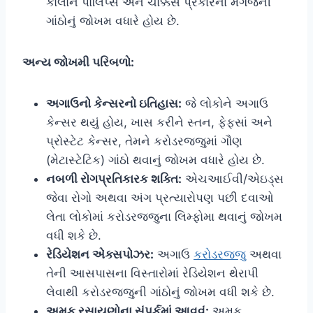
કોલોન પોલિપ્સ અને ચોક્કસ પ્રકારના મગજની
ગાંઠોનું જોખમ વધારે હોય છે.
અન્ય જોખમી પરિબળો:
અગાઉનો કેન્સરનો ઇતિહાસ:
જે લોકોને અગાઉ
કેન્સર થયું હોય, ખાસ કરીને સ્તન, ફેફસાં અને
પ્રોસ્ટેટ કેન્સર, તેમને કરોડરજ્જુમાં ગૌણ
(મેટાસ્ટેટિક) ગાંઠો થવાનું જોખમ વધારે હોય છે.
નબળી રોગપ્રતિકારક શક્તિ:
એચઆઈવી/એઇડ્સ
જેવા રોગો અથવા અંગ પ્રત્યારોપણ પછી દવાઓ
લેતા લોકોમાં કરોડરજ્જુના લિમ્ફોમા થવાનું જોખમ
વધી શકે છે.
રેડિયેશન એક્સપોઝર:
અગાઉ
કરોડરજ્જુ
અથવા
તેની આસપાસના વિસ્તારોમાં રેડિયેશન થેરાપી
લેવાથી કરોડરજ્જુની ગાંઠોનું જોખમ વધી શકે છે.
અમુક રસાયણોના સંપર્કમાં આવવું:
અમુક