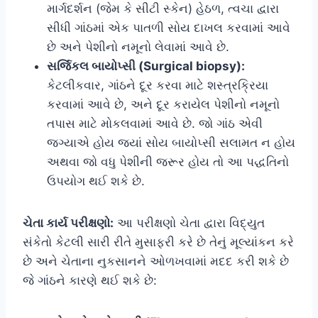
માર્ગદર્શન (જેમ કે સીટી સ્કેન) હેઠળ, ત્વચા દ્વારા
સીધી ગાંઠમાં એક પાતળી સોય દાખલ કરવામાં આવે
છે અને પેશીનો નમૂનો લેવામાં આવે છે.
સર્જિકલ બાયોપ્સી (Surgical biopsy):
કેટલીકવાર, ગાંઠને દૂર કરવા માટે શસ્ત્રક્રિયા
કરવામાં આવે છે, અને દૂર કરાયેલ પેશીનો નમૂનો
તપાસ માટે મોકલવામાં આવે છે. જો ગાંઠ એવી
જગ્યાએ હોય જ્યાં સોય બાયોપ્સી સલામત ન હોય
અથવા જો વધુ પેશીની જરૂર હોય તો આ પદ્ધતિનો
ઉપયોગ થઈ શકે છે.
ચેતા કાર્ય પરીક્ષણો:
આ પરીક્ષણો ચેતા દ્વારા વિદ્યુત
સંકેતો કેટલી સારી રીતે મુસાફરી કરે છે તેનું મૂલ્યાંકન કરે
છે અને ચેતાના નુકસાનને ઓળખવામાં મદદ કરી શકે છે
જે ગાંઠને કારણે થઈ શકે છે: