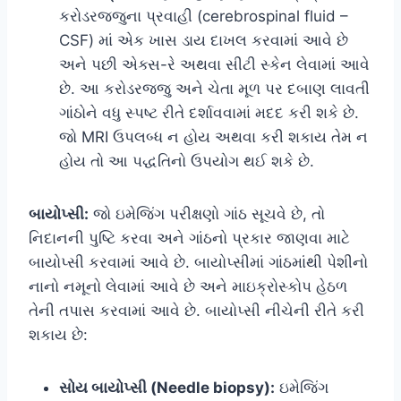
કરોડરજ્જુના પ્રવાહી (cerebrospinal fluid –
CSF) માં એક ખાસ ડાય દાખલ કરવામાં આવે છે
અને પછી એક્સ-રે અથવા સીટી સ્કેન લેવામાં આવે
છે. આ કરોડરજ્જુ અને ચેતા મૂળ પર દબાણ લાવતી
ગાંઠોને વધુ સ્પષ્ટ રીતે દર્શાવવામાં મદદ કરી શકે છે.
જો MRI ઉપલબ્ધ ન હોય અથવા કરી શકાય તેમ ન
હોય તો આ પદ્ધતિનો ઉપયોગ થઈ શકે છે.
બાયોપ્સી:
જો ઇમેજિંગ પરીક્ષણો ગાંઠ સૂચવે છે, તો
નિદાનની પુષ્ટિ કરવા અને ગાંઠનો પ્રકાર જાણવા માટે
બાયોપ્સી કરવામાં આવે છે. બાયોપ્સીમાં ગાંઠમાંથી પેશીનો
નાનો નમૂનો લેવામાં આવે છે અને માઇક્રોસ્કોપ હેઠળ
તેની તપાસ કરવામાં આવે છે. બાયોપ્સી નીચેની રીતે કરી
શકાય છે:
સોય બાયોપ્સી (Needle biopsy):
ઇમેજિંગ