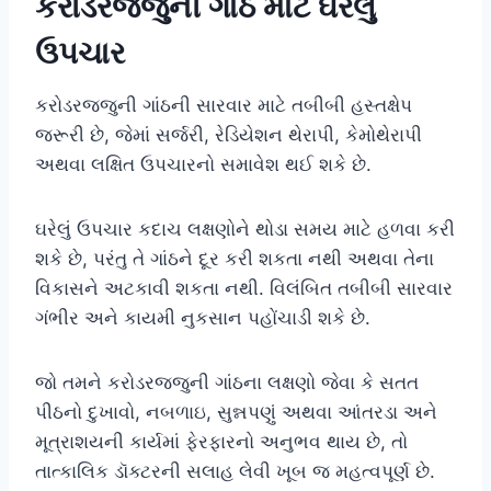
કરોડરજ્જુની ગાંઠ માટે ઘરેલું
ઉપચાર
કરોડરજ્જુની ગાંઠની સારવાર માટે તબીબી હસ્તક્ષેપ
જરૂરી છે, જેમાં સર્જરી, રેડિયેશન થેરાપી, કેમોથેરાપી
અથવા લક્ષિત ઉપચારનો સમાવેશ થઈ શકે છે.
ઘરેલું ઉપચાર કદાચ લક્ષણોને થોડા સમય માટે હળવા કરી
શકે છે, પરંતુ તે ગાંઠને દૂર કરી શકતા નથી અથવા તેના
વિકાસને અટકાવી શકતા નથી. વિલંબિત તબીબી સારવાર
ગંભીર અને કાયમી નુકસાન પહોંચાડી શકે છે.
જો તમને કરોડરજ્જુની ગાંઠના લક્ષણો જેવા કે સતત
પીઠનો દુખાવો, નબળાઇ, સુન્નપણું અથવા આંતરડા અને
મૂત્રાશયની કાર્યમાં ફેરફારનો અનુભવ થાય છે, તો
તાત્કાલિક ડૉક્ટરની સલાહ લેવી ખૂબ જ મહત્વપૂર્ણ છે.