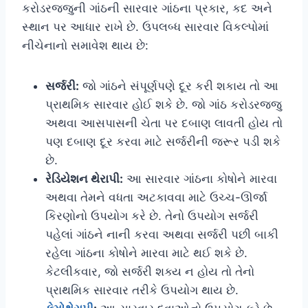
કરોડરજ્જુની ગાંઠની સારવાર ગાંઠના પ્રકાર, કદ અને
સ્થાન પર આધાર રાખે છે. ઉપલબ્ધ સારવાર વિકલ્પોમાં
નીચેનાનો સમાવેશ થાય છે:
સર્જરી:
જો ગાંઠને સંપૂર્ણપણે દૂર કરી શકાય તો આ
પ્રાથમિક સારવાર હોઈ શકે છે. જો ગાંઠ કરોડરજ્જુ
અથવા આસપાસની ચેતા પર દબાણ લાવતી હોય તો
પણ દબાણ દૂર કરવા માટે સર્જરીની જરૂર પડી શકે
છે.
રેડિયેશન થેરાપી:
આ સારવાર ગાંઠના કોષોને મારવા
અથવા તેમને વધતા અટકાવવા માટે ઉચ્ચ-ઊર્જા
કિરણોનો ઉપયોગ કરે છે. તેનો ઉપયોગ સર્જરી
પહેલાં ગાંઠને નાની કરવા અથવા સર્જરી પછી બાકી
રહેલા ગાંઠના કોષોને મારવા માટે થઈ શકે છે.
કેટલીકવાર, જો સર્જરી શક્ય ન હોય તો તેનો
પ્રાથમિક સારવાર તરીકે ઉપયોગ થાય છે.