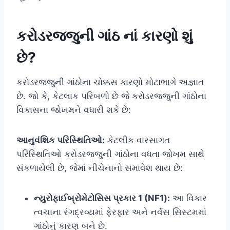
કરોડરજ્જુની ગાંઠ નાં કારણો શું
છે?
કરોડરજ્જુની ગાંઠોના ચોક્કસ કારણો મોટાભાગે અજ્ઞાત
છે. જો કે, કેટલાક પરિબળો છે જે કરોડરજ્જુની ગાંઠોના
વિકાસના જોખમને વધારી શકે છે:
આનુવંશિક પરિસ્થિતિઓ:
કેટલીક વારસાગત
પરિસ્થિતિઓ કરોડરજ્જુની ગાંઠોના વધતા જોખમ સાથે
સંકળાયેલી છે, જેમાં નીચેનાનો સમાવેશ થાય છે:
ન્યુરોફાઈબ્રોમેટોસિસ પ્રકાર 1 (NF1):
આ વિકાર
ત્વચાના રંગદ્રવ્યમાં ફેરફાર અને નર્વસ સિસ્ટમમાં
ગાંઠોનું કારણ બને છે.