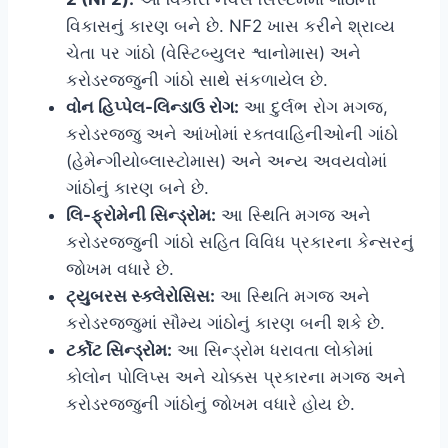
વિકાસનું કારણ બને છે. NF2 ખાસ કરીને શ્રાવ્ય
ચેતા પર ગાંઠો (વેસ્ટિબ્યુલર શ્વાનોમાસ) અને
કરોડરજ્જુની ગાંઠો સાથે સંકળાયેલ છે.
વોન હિપ્પેલ-લિન્ડાઉ રોગ:
આ દુર્લભ રોગ મગજ,
કરોડરજ્જુ અને આંખોમાં રક્તવાહિનીઓની ગાંઠો
(હેમેન્ગીયોબ્લાસ્ટોમાસ) અને અન્ય અવયવોમાં
ગાંઠોનું કારણ બને છે.
લિ-ફ્રોમેની સિન્ડ્રોમ:
આ સ્થિતિ મગજ અને
કરોડરજ્જુની ગાંઠો સહિત વિવિધ પ્રકારના કેન્સરનું
જોખમ વધારે છે.
ટ્યુબરસ સ્ક્લેરોસિસ:
આ સ્થિતિ મગજ અને
કરોડરજ્જુમાં સૌમ્ય ગાંઠોનું કારણ બની શકે છે.
ટર્કોટ સિન્ડ્રોમ:
આ સિન્ડ્રોમ ધરાવતા લોકોમાં
કોલોન પોલિપ્સ અને ચોક્કસ પ્રકારના મગજ અને
કરોડરજ્જુની ગાંઠોનું જોખમ વધારે હોય છે.