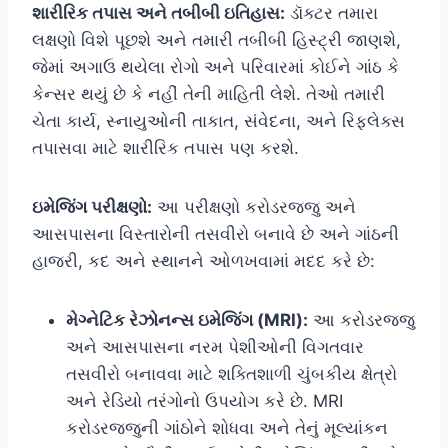
શારીરિક તપાસ અને તબીબી ઇતિહાસ:
ડૉક્ટર તમારા
લક્ષણો વિશે પૂછશે અને તમારી તબીબી હિસ્ટ્રી જાણશે,
જેમાં અગાઉ થયેલા રોગો અને પરિવારમાં કોઈને ગાંઠ કે
કેન્સર થયું છે કે નહીં તેની માહિતી લેશે. તેઓ તમારી
ચેતા કાર્ય, સ્નાયુઓની તાકાત, સંવેદના, અને રિફ્લેક્સ
તપાસવા માટે શારીરિક તપાસ પણ કરશે.
ઇમેજિંગ પરીક્ષણો:
આ પરીક્ષણો કરોડરજ્જુ અને
આસપાસના વિસ્તારોની તસવીરો બનાવે છે અને ગાંઠની
હાજરી, કદ અને સ્થાનને ઓળખવામાં મદદ કરે છે:
મેગ્નેટિક રેઝોનન્સ ઇમેજિંગ (MRI):
આ કરોડરજ્જુ
અને આસપાસના નરમ પેશીઓની વિગતવાર
તસવીરો બનાવવા માટે શક્તિશાળી ચુંબકીય ક્ષેત્રો
અને રેડિયો તરંગોનો ઉપયોગ કરે છે. MRI
કરોડરજ્જુની ગાંઠોને શોધવા અને તેનું મૂલ્યાંકન