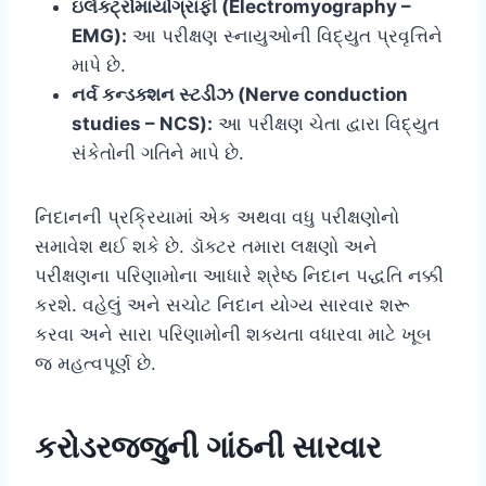
ઇલેક્ટ્રોમાયોગ્રાફી (Electromyography –
EMG):
આ પરીક્ષણ સ્નાયુઓની વિદ્યુત પ્રવૃત્તિને
માપે છે.
નર્વ કન્ડક્શન સ્ટડીઝ (Nerve conduction
studies – NCS):
આ પરીક્ષણ ચેતા દ્વારા વિદ્યુત
સંકેતોની ગતિને માપે છે.
નિદાનની પ્રક્રિયામાં એક અથવા વધુ પરીક્ષણોનો
સમાવેશ થઈ શકે છે. ડૉક્ટર તમારા લક્ષણો અને
પરીક્ષણના પરિણામોના આધારે શ્રેષ્ઠ નિદાન પદ્ધતિ નક્કી
કરશે. વહેલું અને સચોટ નિદાન યોગ્ય સારવાર શરૂ
કરવા અને સારા પરિણામોની શક્યતા વધારવા માટે ખૂબ
જ મહત્વપૂર્ણ છે.
કરોડરજ્જુની ગાંઠની સારવાર