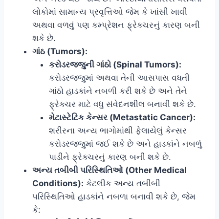
લોકોમાં સામાન્ય પ્રવૃત્તિઓ જેમ કે ખાંસી ખાવી
અથવા વળવું પણ કમ્પ્રેશન ફ્રેક્ચરનું કારણ બની
શકે છે.
ગાંઠ (Tumors):
કરોડરજ્જુની ગાંઠો (Spinal Tumors):
કરોડરજ્જુમાં અથવા તેની આસપાસ વધતી
ગાંઠો હાડકાંને નબળી કરી શકે છે અને તેને
ફ્રેક્ચર માટે વધુ સંવેદનશીલ બનાવી શકે છે.
મેટાસ્ટેટિક કેન્સર (Metastatic Cancer):
શરીરના અન્ય ભાગોમાંથી ફેલાયેલું કેન્સર
કરોડરજ્જુમાં જઈ શકે છે અને હાડકાંને નબળું
પાડીને ફ્રેક્ચરનું કારણ બની શકે છે.
અન્ય તબીબી પરિસ્થિતિઓ (Other Medical
Conditions):
કેટલીક અન્ય તબીબી
પરિસ્થિતિઓ હાડકાંને નબળા બનાવી શકે છે, જેમ
કે: