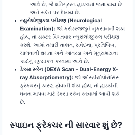
આવે છે, જે ક્ષતિગ્રસ્ત હાડકામાં જમા થાય છે
અને સ્કેન પર દેખાય છે.
ન્યુરોલોજીકલ પરીક્ષણ (Neurological
Examination):
જો કરોડરજ્જુને નુકસાનની શંકા
હોય, તો ડૉક્ટર વિગતવાર ન્યુરોલોજીકલ પરીક્ષણ
કરશે. આમાં તમારી તાકાત, સંવેદના, પ્રતિબિંબ,
ચાલવાની ક્ષમતા અને આંતરડા અને મૂત્રાશયના
કાર્યનું મૂલ્યાંકન કરવામાં આવે છે.
ડેક્સા સ્કેન (DEXA Scan – Dual-Energy X-
ray Absorptiometry):
જો ઓસ્ટીયોપોરોસિસ
ફ્રેક્ચરનું કારણ હોવાની શંકા હોય, તો હાડકાંની
ઘનતા માપવા માટે ડેક્સા સ્કેન કરવામાં આવી શકે
છે.
સ્પાઇન ફ્રેક્ચર ની સારવાર શું છે?