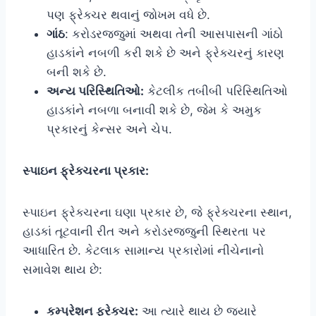
પણ ફ્રેક્ચર થવાનું જોખમ વધે છે.
ગાંઠ
: કરોડરજ્જુમાં અથવા તેની આસપાસની ગાંઠો
હાડકાંને નબળી કરી શકે છે અને ફ્રેક્ચરનું કારણ
બની શકે છે.
અન્ય પરિસ્થિતિઓ:
કેટલીક તબીબી પરિસ્થિતિઓ
હાડકાંને નબળા બનાવી શકે છે, જેમ કે અમુક
પ્રકારનું કેન્સર અને ચેપ.
સ્પાઇન ફ્રેક્ચરના પ્રકાર:
સ્પાઇન ફ્રેક્ચરના ઘણા પ્રકાર છે, જે ફ્રેક્ચરના સ્થાન,
હાડકાં તૂટવાની રીત અને કરોડરજ્જુની સ્થિરતા પર
આધારિત છે. કેટલાક સામાન્ય પ્રકારોમાં નીચેનાનો
સમાવેશ થાય છે:
કમ્પ્રેશન ફ્રેક્ચર:
આ ત્યારે થાય છે જ્યારે