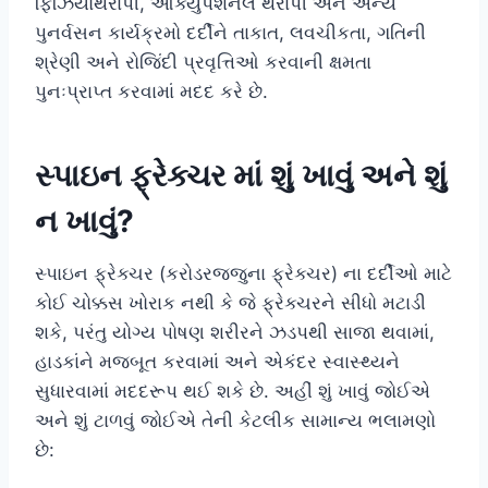
ફિઝિયોથેરાપી, ઓક્યુપેશનલ થેરાપી અને અન્ય
પુનર્વસન કાર્યક્રમો દર્દીને તાકાત, લવચીકતા, ગતિની
શ્રેણી અને રોજિંદી પ્રવૃત્તિઓ કરવાની ક્ષમતા
પુનઃપ્રાપ્ત કરવામાં મદદ કરે છે.
સ્પાઇન ફ્રેક્ચર માં શું ખાવું અને શું
ન ખાવું?
સ્પાઇન ફ્રેક્ચર (કરોડરજ્જુના ફ્રેક્ચર) ના દર્દીઓ માટે
કોઈ ચોક્કસ ખોરાક નથી કે જે ફ્રેક્ચરને સીધો મટાડી
શકે, પરંતુ યોગ્ય પોષણ શરીરને ઝડપથી સાજા થવામાં,
હાડકાંને મજબૂત કરવામાં અને એકંદર સ્વાસ્થ્યને
સુધારવામાં મદદરૂપ થઈ શકે છે. અહીં શું ખાવું જોઈએ
અને શું ટાળવું જોઈએ તેની કેટલીક સામાન્ય ભલામણો
છે: