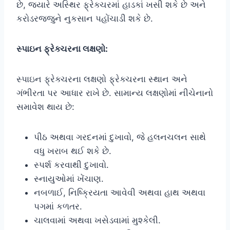
છે, જ્યારે અસ્થિર ફ્રેક્ચરમાં હાડકાં ખસી શકે છે અને
કરોડરજ્જુને નુકસાન પહોંચાડી શકે છે.
સ્પાઇન ફ્રેક્ચરના લક્ષણો:
સ્પાઇન ફ્રેક્ચરના લક્ષણો ફ્રેક્ચરના સ્થાન અને
ગંભીરતા પર આધાર રાખે છે. સામાન્ય લક્ષણોમાં નીચેનાનો
સમાવેશ થાય છે:
પીઠ અથવા ગરદનમાં દુખાવો, જે હલનચલન સાથે
વધુ ખરાબ થઈ શકે છે.
સ્પર્શ કરવાથી દુખાવો.
સ્નાયુઓમાં ખેંચાણ.
નબળાઈ, નિષ્ક્રિયતા આવેવી અથવા હાથ અથવા
પગમાં કળતર.
ચાલવામાં અથવા ખસેડવામાં મુશ્કેલી.