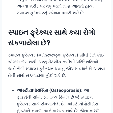
અથવા શરીર પર વધુ પડતો તાણ આવતો હોય,
સ્પાઇન ફ્રેક્ચરનું જોખમ વધારી શકે છે.
સ્પાઇન ફ્રેક્ચર સાથે કયા રોગો
સંકળાયેલા છે?
સ્પાઇન ફ્રેક્ચર (કરોડરજ્જુના ફ્રેક્ચર) સીધી રીતે કોઈ
ચોક્કસ રોગ નથી, પરંતુ કેટલીક તબીબી પરિસ્થિતિઓ
અને રોગો સ્પાઇન ફ્રેક્ચર થવાનું જોખમ વધારે છે અથવા
તેની સાથે સંકળાયેલા હોઈ શકે છે:
ઓસ્ટીયોપોરોસિસ (Osteoporosis):
આ
હાડકાંની સૌથી સામાન્ય સ્થિતિ છે જે સ્પાઇન
ફ્રેક્ચર સાથે સંકળાયેલી છે. ઓસ્ટીયોપોરોસિસ
હાડકાંને નબળા અને બરડ બનાવે છે, જેના કારણે