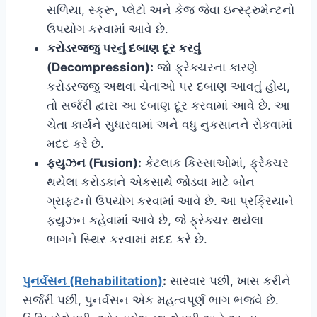
સળિયા, સ્ક્રૂ, પ્લેટો અને કેજ જેવા ઇન્સ્ટ્રુમેન્ટનો
ઉપયોગ કરવામાં આવે છે.
કરોડરજ્જુ પરનું દબાણ દૂર કરવું
(Decompression):
જો ફ્રેક્ચરના કારણે
કરોડરજ્જુ અથવા ચેતાઓ પર દબાણ આવતું હોય,
તો સર્જરી દ્વારા આ દબાણ દૂર કરવામાં આવે છે. આ
ચેતા કાર્યને સુધારવામાં અને વધુ નુકસાનને રોકવામાં
મદદ કરે છે.
ફ્યુઝન (Fusion):
કેટલાક કિસ્સાઓમાં, ફ્રેક્ચર
થયેલા કરોડકાને એકસાથે જોડવા માટે બોન
ગ્રાફ્ટનો ઉપયોગ કરવામાં આવે છે. આ પ્રક્રિયાને
ફ્યુઝન કહેવામાં આવે છે, જે ફ્રેક્ચર થયેલા
ભાગને સ્થિર કરવામાં મદદ કરે છે.
પુનર્વસન (Rehabilitation)
:
સારવાર પછી, ખાસ કરીને
સર્જરી પછી, પુનર્વસન એક મહત્વપૂર્ણ ભાગ ભજવે છે.