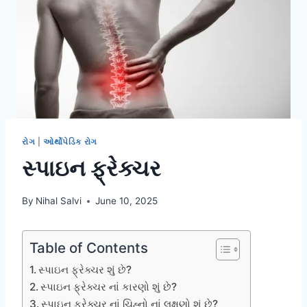
રોગ
|
ઓર્થોપેડિક રોગ
સ્પાઇન ફ્રેક્ચર
By
Nihal Salvi
June 10, 2025
Table of Contents
સ્પાઇન ફ્રેક્ચર શું છે?
સ્પાઇન ફ્રેક્ચર નાં કારણો શું છે?
સ્પાઇન ફ્રેક્ચર નાં ચિહ્નો નાં લક્ષણો શું છે?