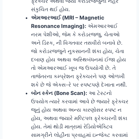
ફ્રેક્ચર અથવા જ્યાં કરોડરજ્જુની નહેર
સંકુચિત થઈ હોય.
એમઆરઆઈ (MRI – Magnetic
Resonance Imaging):
એમઆરઆઈ
નરમ પેશીઓ, જેમ કે કરોડરજ્જુ, ચેતાઓ
અને ડિસ્ક, ની વિગતવાર તસવીરો બનાવે છે.
જો કરોડરજ્જુને નુકસાનની શંકા હોય, ચેતા
દબાણ હોય અથવા અસ્થિબંધનમાં ઈજા હોય
તો એમઆરઆઈ ખૂબ જ ઉપયોગી છે. તે
તાજેતરના કમ્પ્રેશન ફ્રેક્ચરને પણ ઓળખી
શકે છે જે એક્સ-રે પર સ્પષ્ટપણે દેખાતા નથી.
બોન સ્કેન (Bone Scan):
આ ટેસ્ટનો
ઉપયોગ ત્યારે કરવામાં આવે છે જ્યારે ફ્રેક્ચર
જૂનું હોય અથવા અન્ય કારણોસર સ્પષ્ટ ન
હોય, અથવા જ્યારે મલ્ટિપલ ફ્રેક્ચરની શંકા
હોય. તેમાં થોડી માત્રામાં રેડિયોએક્ટિવ
સામગ્રીને લોહીના પ્રવાહમાં ઇન્જેક્ટ કરવામાં