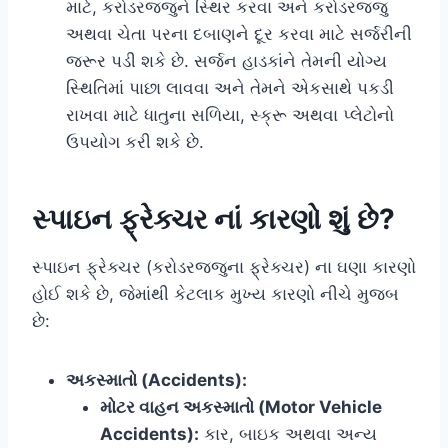
માટે, કરોડરજ્જુને સ્થિર કરવા અને કરોડરજ્જુ
અથવા ચેતા પરના દબાણને દૂર કરવા માટે સર્જરીની
જરૂર પડી શકે છે. સર્જન હાડકાંને તેમની યોગ્ય
સ્થિતિમાં પાછા લાવવા અને તેમને એકસાથે પકડી
રાખવા માટે ધાતુના સળિયા, સ્ક્રૂ અથવા પ્લેટોનો
ઉપયોગ કરી શકે છે.
સ્પાઇન ફ્રેક્ચર નાં કારણો શું છે?
સ્પાઇન ફ્રેક્ચર (કરોડરજ્જુના ફ્રેક્ચર) ના ઘણા કારણો
હોઈ શકે છે, જેમાંથી કેટલાક મુખ્ય કારણો નીચે મુજબ
છે:
અકસ્માતો (Accidents):
મોટર વાહન અકસ્માતો (Motor Vehicle
Accidents):
કાર, બાઇક અથવા અન્ય