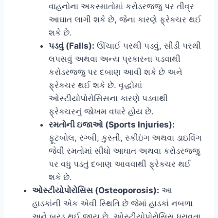
વાહનોના અકસ્માતોમાં કરોડરજ્જુ પર તીવ્ર
આઘાત લાગી શકે છે, જેના કારણે ફ્રેક્ચર થઈ
શકે છે.
પડવું (Falls):
ઊંચાઈ પરથી પડવું, સીડી પરથી
લપસવું અથવા અન્ય પ્રકારના પડવાથી
કરોડરજ્જુ પર દબાણ આવી શકે છે અને
ફ્રેક્ચર થઈ શકે છે. વૃદ્ધોમાં
ઓસ્ટીયોપોરોસિસના કારણે પડવાથી
ફ્રેક્ચરનું જોખમ વધારે હોય છે.
રમતોની ઇજાઓ (Sports Injuries):
ફૂટબોલ, રગ્બી, કુસ્તી, સ્કીઇંગ અથવા ડાઇવિંગ
જેવી રમતોમાં સીધો આઘાત અથવા કરોડરજ્જુ
પર વધુ પડતું દબાણ આવવાથી ફ્રેક્ચર થઈ
શકે છે.
ઓસ્ટીયોપોરોસિસ (Osteoporosis):
આ
હાડકાંની એક એવી સ્થિતિ છે જેમાં હાડકાં નબળા
અને બરડ થઈ જાય છે. ઓસ્ટીયોપોરોસિસ ધરાવતા