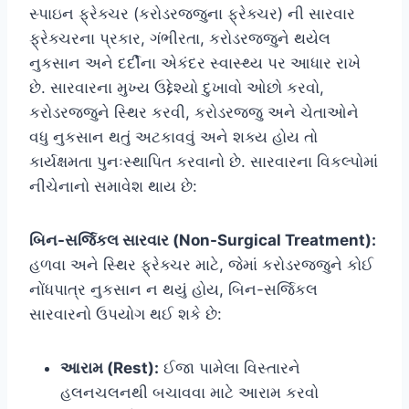
સ્પાઇન ફ્રેક્ચર (કરોડરજ્જુના ફ્રેક્ચર) ની સારવાર
ફ્રેક્ચરના પ્રકાર, ગંભીરતા, કરોડરજ્જુને થયેલ
નુકસાન અને દર્દીના એકંદર સ્વાસ્થ્ય પર આધાર રાખે
છે. સારવારના મુખ્ય ઉદ્દેશ્યો દુખાવો ઓછો કરવો,
કરોડરજ્જુને સ્થિર કરવી, કરોડરજ્જુ અને ચેતાઓને
વધુ નુકસાન થતું અટકાવવું અને શક્ય હોય તો
કાર્યક્ષમતા પુનઃસ્થાપિત કરવાનો છે. સારવારના વિકલ્પોમાં
નીચેનાનો સમાવેશ થાય છે:
બિન-સર્જિકલ સારવાર (Non-Surgical Treatment):
હળવા અને સ્થિર ફ્રેક્ચર માટે, જેમાં કરોડરજ્જુને કોઈ
નોંધપાત્ર નુકસાન ન થયું હોય, બિન-સર્જિકલ
સારવારનો ઉપયોગ થઈ શકે છે:
આરામ (Rest):
ઈજા પામેલા વિસ્તારને
હલનચલનથી બચાવવા માટે આરામ કરવો