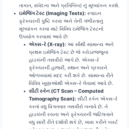
તાકાત, સંવેદના અને પ્રતિબિંબ) નું મૂલ્યાંકન કરશે.
ઇમેજિંગ ટેસ્ટ (Imaging Tests):
સ્પાઇન
ફ્રેક્ચરની પુષ્ટિ કરવા અને તેની ગંભીરતાનું
મૂલ્યાંકન કરવા માટે વિવિધ ઇમેજિંગ ટેસ્ટનો
ઉપયોગ કરવામાં આવે છે:
એક્સ-રે (X-ray):
આ સૌથી સામાન્ય અને
પ્રથમ ઇમેજિંગ ટેસ્ટ છે જે કરોડરજ્જુના
હાડકાંની તસવીરો આપે છે. એક્સ-રે
ફ્રેક્ચરની હાજરી, સ્થાન અને પ્રકારને
ઓળખવામાં મદદ કરી શકે છે. સામાન્ય રીતે
વિવિધ ખૂણાઓથી એક્સ-રે લેવામાં આવે છે.
સીટી સ્કેન (CT Scan – Computed
Tomography Scan):
સીટી સ્કેન એક્સ-રે
કરતાં વધુ વિગતવાર તસવીરો બનાવે છે. તે
હાડકાંની રચના અને ફ્રેક્ચરની જટિલતાને
વધુ સારી રીતે દર્શાવી શકે છે, ખાસ કરીને બર્સ્ટ