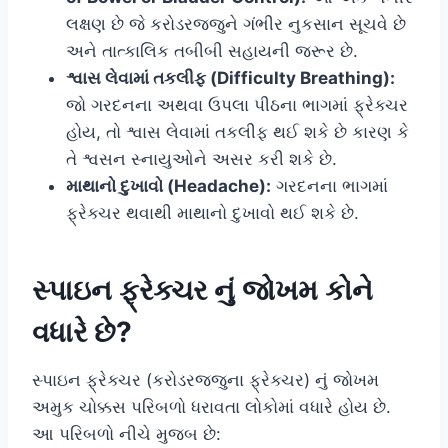
લક્ષણ છે જે કરોડરજ્જુને ગંભીર નુકસાન સૂચવે છે
અને તાત્કાલિક તબીબી સહાયની જરૂર છે.
શ્વાસ લેવામાં તકલીફ (Difficulty Breathing):
જો ગરદનના અથવા ઉપલા પીઠના ભાગમાં ફ્રેક્ચર
હોય, તો શ્વાસ લેવામાં તકલીફ થઈ શકે છે કારણ કે
તે શ્વસન સ્નાયુઓને અસર કરી શકે છે.
માથાનો દુખાવો (Headache):
ગરદનના ભાગમાં
ફ્રેક્ચર થવાથી માથાનો દુખાવો થઈ શકે છે.
સ્પાઇન ફ્રેક્ચર નું જોખમ કોને
વધારે છે?
સ્પાઇન ફ્રેક્ચર (કરોડરજ્જુના ફ્રેક્ચર) નું જોખમ
અમુક ચોક્કસ પરિબળો ધરાવતા લોકોમાં વધારે હોય છે.
આ પરિબળો નીચે મુજબ છે: