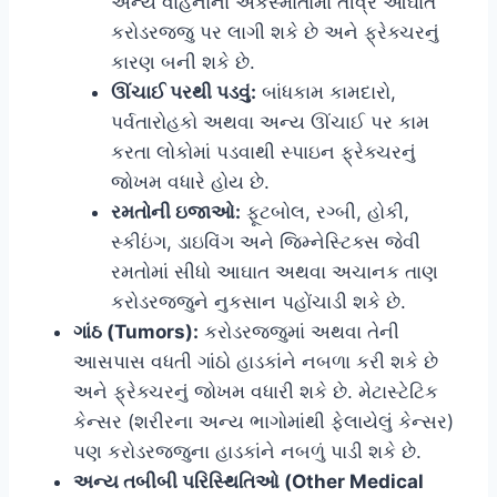
અન્ય વાહનોના અકસ્માતોમાં તીવ્ર આઘાત
કરોડરજ્જુ પર લાગી શકે છે અને ફ્રેક્ચરનું
કારણ બની શકે છે.
ઊંચાઈ પરથી પડવું:
બાંધકામ કામદારો,
પર્વતારોહકો અથવા અન્ય ઊંચાઈ પર કામ
કરતા લોકોમાં પડવાથી સ્પાઇન ફ્રેક્ચરનું
જોખમ વધારે હોય છે.
રમતોની ઇજાઓ:
ફૂટબોલ, રગ્બી, હોકી,
સ્કીઇંગ, ડાઇવિંગ અને જિમ્નેસ્ટિક્સ જેવી
રમતોમાં સીધો આઘાત અથવા અચાનક તાણ
કરોડરજ્જુને નુકસાન પહોંચાડી શકે છે.
ગાંઠ (Tumors):
કરોડરજ્જુમાં અથવા તેની
આસપાસ વધતી ગાંઠો હાડકાંને નબળા કરી શકે છે
અને ફ્રેક્ચરનું જોખમ વધારી શકે છે. મેટાસ્ટેટિક
કેન્સર (શરીરના અન્ય ભાગોમાંથી ફેલાયેલું કેન્સર)
પણ કરોડરજ્જુના હાડકાંને નબળું પાડી શકે છે.
અન્ય તબીબી પરિસ્થિતિઓ (Other Medical