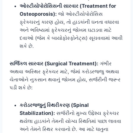
ઓસ્ટીયોપોરોસિસની સારવાર (Treatment for
Osteoporosis):
જો ઓસ્ટીયોપોરોસિસ
ફ્રેક્ચરનું કારણ હોય, તો હાડકાંની ઘનતા વધારવા
અને ભવિષ્યમાં ફ્રેક્ચરનું જોખમ ઘટાડવા માટે
દવાઓ (જેમ કે બાયોફોસ્ફોનેટ્સ) સૂચવવામાં આવી
શકે છે.
સર્જિકલ સારવાર (Surgical Treatment):
ગંભીર
અથવા અસ્થિર ફ્રેક્ચર માટે, જેમાં કરોડરજ્જુ અથવા
ચેતાઓને નુકસાન થવાનું જોખમ હોય, સર્જરીની જરૂર
પડી શકે છે:
કરોડરજ્જુનું સ્થિરીકરણ (Spinal
Stabilization):
સર્જરીનો મુખ્ય ઉદ્દેશ્ય ફ્રેક્ચર
થયેલા હાડકાંને તેમની યોગ્ય સ્થિતિમાં પાછા લાવવા
અને તેમને સ્થિર કરવાનો છે. આ માટે ધાતુના