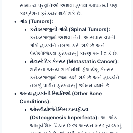
સામાન્ય પ્રવૃત્તિઓ અથવા હળવા આઘાતથી પણ
કમ્પ્રેશન ફ્રેક્ચર થઈ શકે છે.
ગાંઠ (Tumors):
કરોડરજ્જુની ગાંઠો (Spinal Tumors):
કરોડરજ્જુમાં અથવા તેની આસપાસ વધતી
ગાંઠો હાડકાંને નબળા કરી શકે છે અને
પેથોલોજિકલ ફ્રેક્ચરનું કારણ બની શકે છે.
મેટાસ્ટેટિક કેન્સર (Metastatic Cancer):
શરીરના અન્ય ભાગોમાંથી ફેલાયેલું કેન્સર
કરોડરજ્જુમાં જમા થઈ શકે છે અને હાડકાંને
નબળું પાડીને ફ્રેક્ચરનું જોખમ વધારે છે.
અન્ય હાડકાંની સ્થિતિઓ (Other Bone
Conditions):
ઓસ્ટીયોજેનેસિસ ઇમ્પર્ફેક્ટા
(Osteogenesis Imperfecta):
આ એક
આનુવંશિક વિકાર છે જે અત્યંત બરડ હાડકાંનું