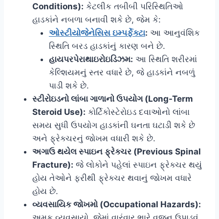
Conditions):
કેટલીક તબીબી પરિસ્થિતિઓ
હાડકાંને નબળા બનાવી શકે છે, જેમ કે:
ઓસ્ટીયોજેનેસિસ ઇમ્પર્ફેક્ટા
:
આ આનુવંશિક
સ્થિતિ બરડ હાડકાંનું કારણ બને છે.
હાયપરપેરાથાઇરોઇડિઝમ:
આ સ્થિતિ શરીરમાં
કેલ્શિયમનું સ્તર વધારે છે, જે હાડકાંને નબળું
પાડી શકે છે.
સ્ટીરોઇડનો લાંબા ગાળાનો ઉપયોગ (Long-Term
Steroid Use):
કોર્ટિકોસ્ટેરોઇડ દવાઓનો લાંબા
સમય સુધી ઉપયોગ હાડકાંની ઘનતા ઘટાડી શકે છે
અને ફ્રેક્ચરનું જોખમ વધારી શકે છે.
અગાઉ થયેલ સ્પાઇન ફ્રેક્ચર (Previous Spinal
Fracture):
જે લોકોને પહેલાં સ્પાઇન ફ્રેક્ચર થયું
હોય તેઓને ફરીથી ફ્રેક્ચર થવાનું જોખમ વધારે
હોય છે.
વ્યવસાયિક જોખમો (Occupational Hazards):
અમુક વ્યવસાયો, જેમાં વારંવાર ભારે વજન ઉપાડવું