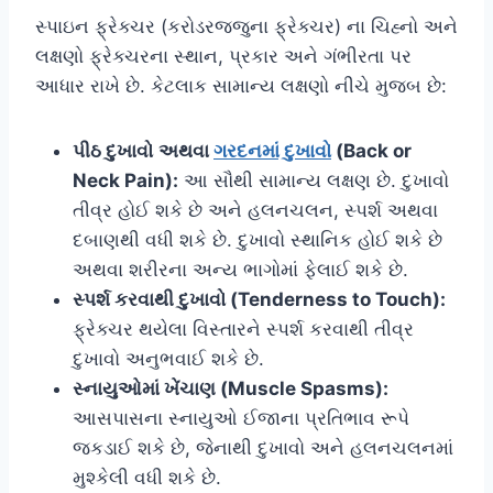
સ્પાઇન ફ્રેક્ચર (કરોડરજ્જુના ફ્રેક્ચર) ના ચિહ્નો અને
લક્ષણો ફ્રેક્ચરના સ્થાન, પ્રકાર અને ગંભીરતા પર
આધાર રાખે છે. કેટલાક સામાન્ય લક્ષણો નીચે મુજબ છે:
પીઠ
દુખાવો
અથવા
ગરદનમાં દુખાવો
(Back or
Neck Pain):
આ સૌથી સામાન્ય લક્ષણ છે. દુખાવો
તીવ્ર હોઈ શકે છે અને હલનચલન, સ્પર્શ અથવા
દબાણથી વધી શકે છે. દુખાવો સ્થાનિક હોઈ શકે છે
અથવા શરીરના અન્ય ભાગોમાં ફેલાઈ શકે છે.
સ્પર્શ કરવાથી દુખાવો (Tenderness to Touch):
ફ્રેક્ચર થયેલા વિસ્તારને સ્પર્શ કરવાથી તીવ્ર
દુખાવો અનુભવાઈ શકે છે.
સ્નાયુઓમાં ખેંચાણ (Muscle Spasms):
આસપાસના સ્નાયુઓ ઈજાના પ્રતિભાવ રૂપે
જકડાઈ શકે છે, જેનાથી દુખાવો અને હલનચલનમાં
મુશ્કેલી વધી શકે છે.