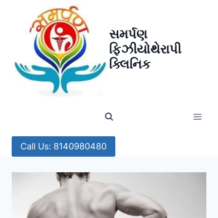
Skip
to
સમર્પણ
content
ફિઝીયોથેરાપી
ક્લિનિક
Call Us: 8140980480