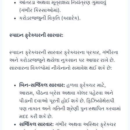
આંતરડા અથવા મૂત્રાશય નિયંત્રણ ગુમાવવું
(ગંભીર કિસ્સાઓમાં).
કરોડરજ્જુની વિકૃતિ (ક્યારેક).
સ્પાઇન ફ્રેક્ચરની સારવાર:
સ્પાઇન ફ્રેક્ચરની સારવાર ફ્રેક્ચરના પ્રકાર, ગંભીરતા
અને કરોડરજ્જુને થયેલા નુકસાન પર આધાર રાખે છે.
સારવારના વિકલ્પોમાં નીચેનાનો સમાવેશ થઈ શકે છે:
બિન-સર્જિકલ સારવાર:
હળવા ફ્રેક્ચર માટે,
આરામ, પીઠના બ્રેસ અથવા કૉલર પહેરવા અને
પીડાની દવાઓ પૂરતી હોઈ શકે છે. ફિઝિયોથેરાપી
પણ તાકાત અને ગતિની શ્રેણી પુનઃસ્થાપિત કરવામાં
મદદ કરી શકે છે.
સર્જિકલ સારવાર:
ગંભીર અથવા અસ્થિર ફ્રેક્ચર