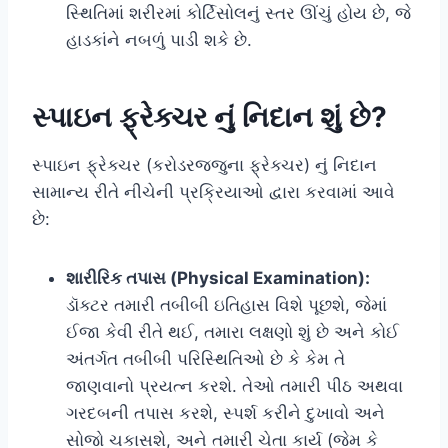
સ્થિતિમાં શરીરમાં કોર્ટિસોલનું સ્તર ઊંચું હોય છે, જે
હાડકાંને નબળું પાડી શકે છે.
સ્પાઇન ફ્રેક્ચર નું નિદાન શું છે?
સ્પાઇન ફ્રેક્ચર (કરોડરજ્જુના ફ્રેક્ચર) નું નિદાન
સામાન્ય રીતે નીચેની પ્રક્રિયાઓ દ્વારા કરવામાં આવે
છે:
શારીરિક તપાસ (Physical Examination):
ડૉક્ટર તમારી તબીબી ઇતિહાસ વિશે પૂછશે, જેમાં
ઈજા કેવી રીતે થઈ, તમારા લક્ષણો શું છે અને કોઈ
અંતર્ગત તબીબી પરિસ્થિતિઓ છે કે કેમ તે
જાણવાનો પ્રયત્ન કરશે. તેઓ તમારી પીઠ અથવા
ગરદબની તપાસ કરશે, સ્પર્શ કરીને દુખાવો અને
સોજો ચકાસશે, અને તમારી ચેતા કાર્ય (જેમ કે