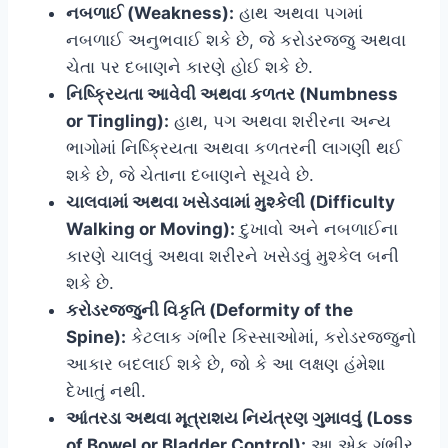
નબળાઈ (Weakness):
હાથ અથવા પગમાં
નબળાઈ અનુભવાઈ શકે છે, જે કરોડરજ્જુ અથવા
ચેતા પર દબાણને કારણે હોઈ શકે છે.
નિષ્ક્રિયતા આવેવી અથવા કળતર (Numbness
or Tingling):
હાથ, પગ અથવા શરીરના અન્ય
ભાગોમાં નિષ્ક્રિયતા અથવા કળતરની લાગણી થઈ
શકે છે, જે ચેતાના દબાણને સૂચવે છે.
ચાલવામાં અથવા ખસેડવામાં મુશ્કેલી (Difficulty
Walking or Moving):
દુખાવો અને નબળાઈના
કારણે ચાલવું અથવા શરીરને ખસેડવું મુશ્કેલ બની
શકે છે.
કરોડરજ્જુની વિકૃતિ (Deformity of the
Spine):
કેટલાક ગંભીર કિસ્સાઓમાં, કરોડરજ્જુનો
આકાર બદલાઈ શકે છે, જો કે આ લક્ષણ હંમેશા
દેખાતું નથી.
આંતરડા અથવા મૂત્રાશય નિયંત્રણ ગુમાવવું (Loss
of Bowel or Bladder Control):
આ એક ગંભીર