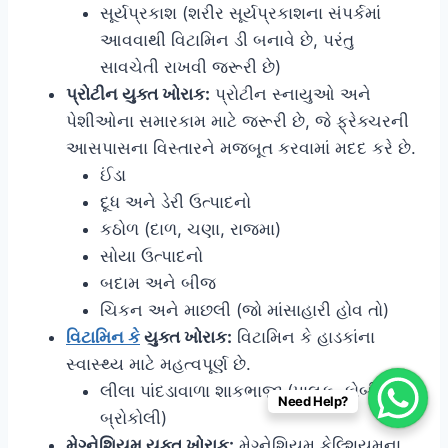
સૂર્યપ્રકાશ (શરીર સૂર્યપ્રકાશના સંપર્કમાં
આવવાથી વિટામિન ડી બનાવે છે, પરંતુ
સાવચેતી રાખવી જરૂરી છે)
પ્રોટીન યુક્ત ખોરાક:
પ્રોટીન સ્નાયુઓ અને
પેશીઓના સમારકામ માટે જરૂરી છે, જે ફ્રેક્ચરની
આસપાસના વિસ્તારને મજબૂત કરવામાં મદદ કરે છે.
ઈંડા
દૂધ અને ડેરી ઉત્પાદનો
કઠોળ (દાળ, ચણા, રાજમા)
સોયા ઉત્પાદનો
બદામ અને બીજ
ચિકન અને માછલી (જો માંસાહારી હોવ તો)
વિટામિન કે
યુક્ત ખોરાક:
વિટામિન કે હાડકાંના
સ્વાસ્થ્ય માટે મહત્વપૂર્ણ છે.
લીલા પાંદડાવાળા શાકભાજી (પાલક, કોબીજ,
Need Help?
બ્રોકોલી)
મેગ્નેશિયમ યુક્ત ખોરાક:
મેગ્નેશિયમ કેલ્શિયમના