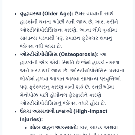
વૃદ્ધાવસ્થા (Older Age):
ઉંમર વધવાની સાથે
હાડકાંની ઘનતા ઓછી થતી જાય છે, ખાસ કરીને
ઓસ્ટીયોપોરોસિસના કારણે. આના લીધે વૃદ્ધોમાં
સામાન્ય પડવાથી પણ સ્પાઇન ફ્રેક્ચર થવાનું
જોખમ વધી જાય છે.
ઓસ્ટીયોપોરોસિસ (Osteoporosis):
આ
હાડકાંની એક એવી સ્થિતિ છે જેમાં હાડકાં નબળા
અને બરડ થઈ જાય છે. ઓસ્ટીયોપોરોસિસ ધરાવતા
લોકોમાં હળવા આઘાત અથવા સામાન્ય પ્રવૃત્તિઓ
પણ ફ્રેક્ચરનું કારણ બની શકે છે. સ્ત્રીઓમાં
મેનોપોઝ પછી હોર્મોનલ ફેરફારોને કારણે
ઓસ્ટીયોપોરોસિસનું જોખમ વધારે હોય છે.
ઉચ્ચ અસરવાળી ઇજાઓ (High-Impact
Injuries):
મોટર વાહન અકસ્માતો:
કાર, બાઇક અથવા