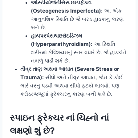
ઓસ્ટીયોજેનેસિસ ઇમ્પર્ફેક્ટા
(Osteogenesis Imperfecta):
આ એક
આનુવંશિક સ્થિતિ છે જે બરડ હાડકાંનું કારણ
બને છે.
હાયપરપેરાથાઇરોઇડિઝમ
(Hyperparathyroidism):
આ સ્થિતિ
શરીરમાં કેલ્શિયમનું સ્તર વધારે છે, જે હાડકાંને
નબળું પાડી શકે છે.
તીવ્ર તાણ અથવા આઘાત (Severe Stress or
Trauma):
સીધો અને તીવ્ર આઘાત, જેમ કે કોઈ
ભારે વસ્તુ પડવી અથવા સીધો ફટકો લાગવો, પણ
કરોડરજ્જુમાં ફ્રેક્ચરનું કારણ બની શકે છે.
સ્પાઇન ફ્રેક્ચર નાં ચિહ્નો નાં
લક્ષણો શું છે?