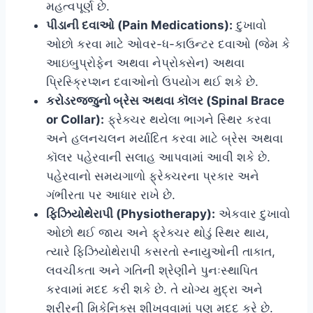
મહત્વપૂર્ણ છે.
પીડાની દવાઓ (Pain Medications):
દુખાવો
ઓછો કરવા માટે ઓવર-ધ-કાઉન્ટર દવાઓ (જેમ કે
આઇબુપ્રોફેન અથવા નેપ્રોક્સેન) અથવા
પ્રિસ્ક્રિપ્શન દવાઓનો ઉપયોગ થઈ શકે છે.
કરોડરજ્જુનો બ્રેસ અથવા કૉલર (Spinal Brace
or Collar):
ફ્રેક્ચર થયેલા ભાગને સ્થિર કરવા
અને હલનચલન મર્યાદિત કરવા માટે બ્રેસ અથવા
કૉલર પહેરવાની સલાહ આપવામાં આવી શકે છે.
પહેરવાનો સમયગાળો ફ્રેક્ચરના પ્રકાર અને
ગંભીરતા પર આધાર રાખે છે.
ફિઝિયોથેરાપી (Physiotherapy):
એકવાર દુખાવો
ઓછો થઈ જાય અને ફ્રેક્ચર થોડું સ્થિર થાય,
ત્યારે ફિઝિયોથેરાપી કસરતો સ્નાયુઓની તાકાત,
લવચીકતા અને ગતિની શ્રેણીને પુનઃસ્થાપિત
કરવામાં મદદ કરી શકે છે. તે યોગ્ય મુદ્રા અને
શરીરની મિકેનિક્સ શીખવવામાં પણ મદદ કરે છે.