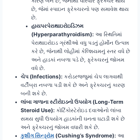
કારણ બને છે, જેનાથી વારંવાર ફ્રેક્ચર થાય
છે, જેમાં સ્પાઇન ફ્રેક્ચરનો પણ સમાવેશ થાય
છે.
હાયપરપેરાથાઇરોઇડિઝમ
(Hyperparathyroidism):
આ સ્થિતિમાં
પેરાથાઇરોઇડ ગ્રંથીઓ વધુ પડતું હોર્મોન ઉત્પન્ન
કરે છે, જેનાથી લોહીમાં કેલ્શિયમનું સ્તર વધે છે
અને હાડકાં નબળા પડે છે, ફ્રેક્ચરનું જોખમ
વધે છે.
ચેપ (Infections):
કરોડરજ્જુમાં ચેપ લાગવાથી
વર્ટીબ્રા નબળા પડી શકે છે અને ફ્રેક્ચરનું કારણ
બની શકે છે.
લાંબા ગાળાના સ્ટીરોઇડનો ઉપયોગ (Long-Term
Steroid Use):
કોર્ટિકોસ્ટેરોઇડ દવાઓનો લાંબા
સમય સુધી ઉપયોગ હાડકાંની ઘનતા ઘટાડી શકે છે
અને ફ્રેક્ચરનું જોખમ વધારી શકે છે.
કુશીંગ સિન્ડ્રોમ
(Cushing’s Syndrome):
આ