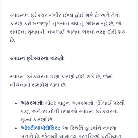
સ્પાઇનલ ફ્રેક્ચર ગંભીર ઈજા હોઈ શકે છે અને તેના
કારણે કરોડરજ્જુને નુકસાન થવાનું જોખમ રહે છે, જે
સંવેદના ગુમાવવી, નબળાઈ અથવા લકવો તરફ દોરી શકે
છે.
સ્પાઇન ફ્રેક્ચરના કારણો:
સ્પાઇન ફ્રેક્ચરના ઘણા કારણો હોઈ શકે છે, જેમાં
નીચેનાનો સમાવેશ થાય છે:
અકસ્માતો:
મોટર વાહન અકસ્માતો, ઊંચાઈ પરથી
પડવું અને રમતોની ઇજાઓ સ્પાઇન ફ્રેક્ચરના
મુખ્ય કારણો છે.
ઓસ્ટીયોપોરોસિસ
:
આ સ્થિતિ હાડકાંને નબળા
બનાવે છે, જેનાથી સામાન્ય પ્રવૃત્તિઓ દરમિયાન