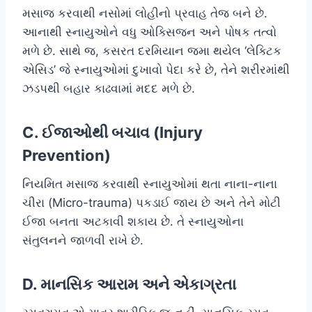
મસાજ કરવાથી નસોમાં લોહીનો પ્રવાહ તેજ બને છે.
આનાથી સ્નાયુઓને વધુ ઓક્સિજન અને પોષક તત્વો
મળે છે. સાથે જ, કસરત દરમિયાન જમા થયેલ ‘લેક્ટિક
એસિડ’ જે સ્નાયુઓમાં દુખાવો પેદા કરે છે, તેને શરીરમાંથી
ઝડપથી બહાર કાઢવામાં મદદ મળે છે.
C. ઈજાઓથી બચાવ (Injury
Prevention)
નિયમિત મસાજ કરવાથી સ્નાયુઓમાં થતા નાના-નાના
ચીરા (Micro-trauma) પકડાઈ જાય છે અને તેને મોટી
ઈજા બનતા અટકાવી શકાય છે. તે સ્નાયુઓના
સંતુલનને જાળવી રાખે છે.
D. માનસિક આરામ અને એકાગ્રતા