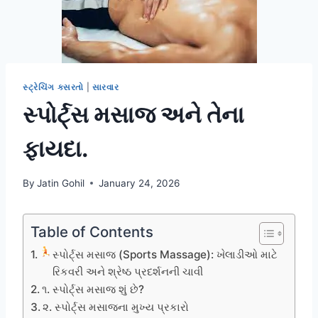
સ્ટ્રેચિંગ કસરતો
|
સારવાર
સ્પોર્ટ્સ મસાજ અને તેના
ફાયદા.
By
Jatin Gohil
January 24, 2026
Table of Contents
સ્પોર્ટ્સ મસાજ (Sports Massage): ખેલાડીઓ માટે
રિકવરી અને શ્રેષ્ઠ પ્રદર્શનની ચાવી
૧. સ્પોર્ટ્સ મસાજ શું છે?
૨. સ્પોર્ટ્સ મસાજના મુખ્ય પ્રકારો