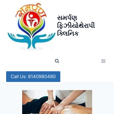
Skip
to
સમર્પણ
content
ફિઝીયોથેરાપી
ક્લિનિક
Call Us: 8140980480