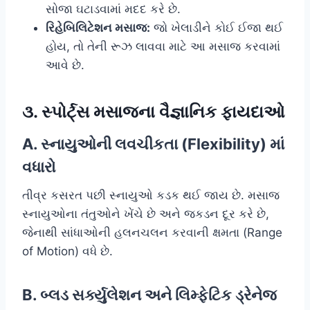
સોજા ઘટાડવામાં મદદ કરે છે.
રિહેબિલિટેશન મસાજ:
જો ખેલાડીને કોઈ ઈજા થઈ
હોય, તો તેની રૂઝ લાવવા માટે આ મસાજ કરવામાં
આવે છે.
૩. સ્પોર્ટ્સ મસાજના વૈજ્ઞાનિક ફાયદાઓ
A. સ્નાયુઓની લવચીકતા (Flexibility) માં
વધારો
તીવ્ર કસરત પછી સ્નાયુઓ કડક થઈ જાય છે. મસાજ
સ્નાયુઓના તંતુઓને ખેંચે છે અને જકડન દૂર કરે છે,
જેનાથી સાંધાઓની હલનચલન કરવાની ક્ષમતા (Range
of Motion) વધે છે.
B. બ્લડ સર્ક્યુલેશન અને લિમ્ફેટિક ડ્રેનેજ