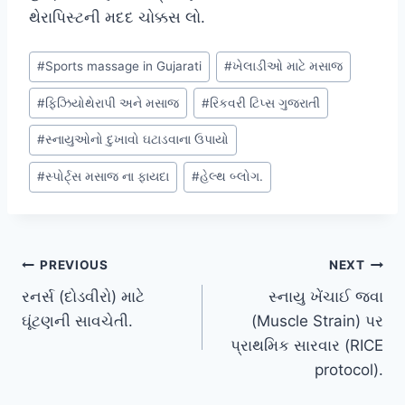
થેરાપિસ્ટની મદદ ચોક્કસ લો.
Post
#
Sports massage in Gujarati
#
ખેલાડીઓ માટે મસાજ
Tags:
#
ફિઝિયોથેરાપી અને મસાજ
#
રિકવરી ટિપ્સ ગુજરાતી
#
સ્નાયુઓનો દુખાવો ઘટાડવાના ઉપાયો
#
સ્પોર્ટ્સ મસાજ ના ફાયદા
#
હેલ્થ બ્લોગ.
Post
PREVIOUS
NEXT
રનર્સ (દોડવીરો) માટે
સ્નાયુ ખેંચાઈ જવા
navigation
ઘૂંટણની સાવચેતી.
(Muscle Strain) પર
પ્રાથમિક સારવાર (RICE
protocol).