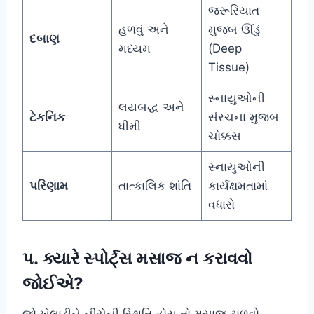
જરૂરિયાત
હળવું અને
મુજબ ઊંડું
દબાણ
મધ્યમ
(Deep
Tissue)
સ્નાયુઓની
લયબદ્ધ અને
ટેકનિક
સંરચના મુજબ
ધીમી
ચોક્કસ
સ્નાયુઓની
પરિણામ
તાત્કાલિક શાંતિ
કાર્યક્ષમતામાં
વધારો
૫. ક્યારે સ્પોર્ટ્સ મસાજ ન કરાવવો
જોઈએ?
જો ખેલાડીને નીચેની સ્થિતિ હોય તો મસાજ ટાળવો