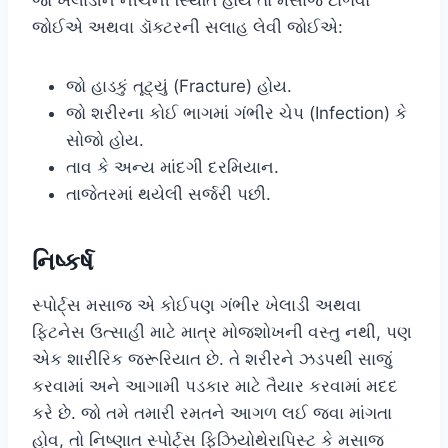
જોઈએ અથવા ડૉક્ટરની સલાહ લેવી જોઈએ:
જો હાડકું તૂટ્યું (Fracture) હોય.
જો શરીરના કોઈ ભાગમાં ગંભીર ચેપ (Infection) કે
સોજો હોય.
તાવ કે અન્ય માંદગી દરમિયાન.
તાજેતરમાં થયેલી સર્જરી પછી.
નિષ્કર્ષ
સ્પોર્ટ્સ મસાજ એ કોઈપણ ગંભીર ખેલાડી અથવા
ફિટનેસ ઉત્સાહી માટે માત્ર મોજશોખની વસ્તુ નથી, પણ
એક શારીરિક જરૂરિયાત છે. તે શરીરને ઝડપથી સાજું
કરવામાં અને આગામી પડકાર માટે તૈયાર કરવામાં મદદ
કરે છે. જો તમે તમારી રમતને આગળ લઈ જવા માંગતા
હોવ, તો નિષ્ણાત સ્પોર્ટ્સ ફિઝિયોથેરાપિસ્ટ કે મસાજ