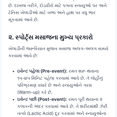
છે. દાખલા તરીકે, દોડવીરો માટે પગના સ્નાયુઓ પર અને
ટેનિસ ખેલાડીઓ માટે ખભા અને હાથ પર વધુ ભાર
મૂકવામાં આવે છે.
૨. સ્પોર્ટ્સ મસાજના મુખ્ય પ્રકારો
ખેલાડીની જરૂરિયાત મુજબ મસાજ અલગ-અલગ સમયે
કરવામાં આવે છે:
ઇવેન્ટ પહેલા (Pre-event):
રમત શરૂ થવાના
૧૫-૪૫ મિનિટ પહેલા કરવામાં આવે છે. તે લોહીનું
પરિભ્રમણ વધારે છે અને સ્નાયુઓને ગરમ
(Warm-up) કરે છે.
ઇવેન્ટ પછી (Post-event):
રમત પૂરી થયાના ૨
કલાકની અંદર કરવામાં આવે છે. તે શરીરમાંથી ઝેરી
તત્વો (Lactic Acid) દૂર કરવામાં અને સ્નાયુઓના