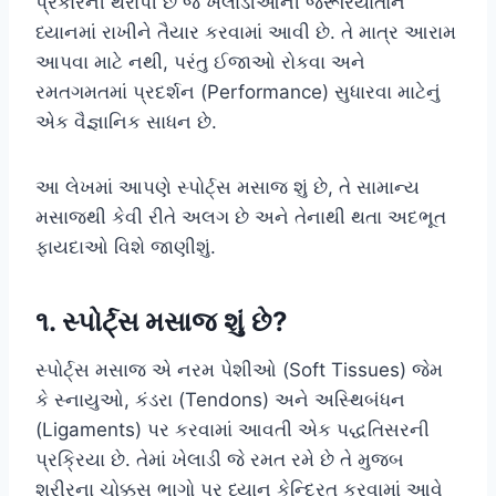
પ્રકારની થેરાપી છે જે ખેલાડીઓની જરૂરિયાતોને
ધ્યાનમાં રાખીને તૈયાર કરવામાં આવી છે. તે માત્ર આરામ
આપવા માટે નથી, પરંતુ ઈજાઓ રોકવા અને
રમતગમતમાં પ્રદર્શન (Performance) સુધારવા માટેનું
એક વૈજ્ઞાનિક સાધન છે.
આ લેખમાં આપણે સ્પોર્ટ્સ મસાજ શું છે, તે સામાન્ય
મસાજથી કેવી રીતે અલગ છે અને તેનાથી થતા અદભૂત
ફાયદાઓ વિશે જાણીશું.
૧. સ્પોર્ટ્સ મસાજ શું છે?
સ્પોર્ટ્સ મસાજ એ નરમ પેશીઓ (Soft Tissues) જેમ
કે સ્નાયુઓ, કંડરા (Tendons) અને અસ્થિબંધન
(Ligaments) પર કરવામાં આવતી એક પદ્ધતિસરની
પ્રક્રિયા છે. તેમાં ખેલાડી જે રમત રમે છે તે મુજબ
શરીરના ચોક્કસ ભાગો પર ધ્યાન કેન્દ્રિત કરવામાં આવે