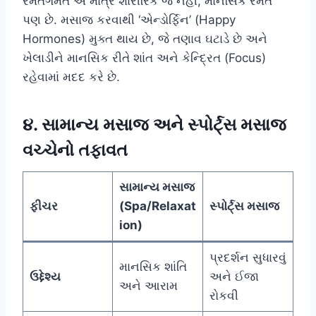
રમતગમત એ માત્ર શારીરિક જ નહીં, માનસિક રમત
પણ છે. મસાજ કરવાથી ‘એન્ડોર્ફિન’ (Happy
Hormones) મુક્ત થાય છે, જે તણાવ ઘટાડે છે અને
ખેલાડીને માનસિક રીતે શાંત અને કેન્દ્રિત (Focus)
રહેવામાં મદદ કરે છે.
૪. સામાન્ય મસાજ અને સ્પોર્ટ્સ મસાજ
વચ્ચેનો તફાવત
સામાન્ય મસાજ
ફીચર
(Spa/Relaxat
સ્પોર્ટ્સ મસાજ
ion)
પ્રદર્શન સુધારવું
માનસિક શાંતિ
ઉદ્દેશ્ય
અને ઈજા
અને આરામ
રોકવી