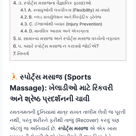
૩. સ્પોર્ટ્સ મસાજના વૈજ્ઞાનિક ફાયદાઓ
A. સ્નાયુઓની લવચીકતા (Flexibility) માં વધારો
B. બ્લડ સર્ક્યુલેશન અને લિમ્ફેટિક ડ્રેનેજ
C. ઈજાઓથી બચાવ (Injury Prevention)
D. માનસિક આરામ અને એકાગ્રતા
૪. સામાન્ય મસાજ અને સ્પોર્ટ્સ મસાજ વચ્ચેનો તફાવત
૫. ક્યારે સ્પોર્ટ્સ મસાજ ન કરાવવો જોઈએ?
નિષ્કર્ષ
સ્પોર્ટ્સ મસાજ (Sports
Massage): ખેલાડીઓ માટે રિકવરી
અને શ્રેષ્ઠ પ્રદર્શનની ચાવી
રમતગમતની દુનિયામાં માત્ર સખત તાલીમ લેવી જ પૂરતી
નથી, પરંતુ શરીરને ફરીથી તાજું (Recover) કરવું પણ
એટલું જ અનિવાર્ય છે.
સ્પોર્ટ્સ મસાજ
એ એક ખાસ