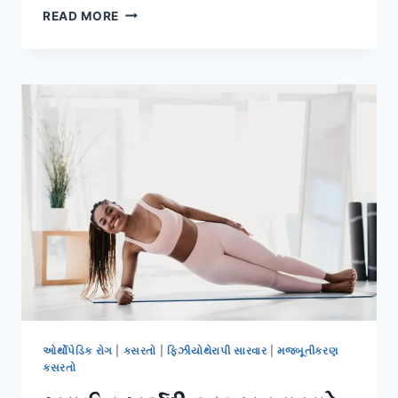
સમર્પણ
READ MORE
ફિઝિયોથેરાપી
ક્લિનિકનું
વિઝન:
માત્ર
રોગ
મટાડવો
નહીં,
પણ
દર્દીને
સ્વસ્થ
જીવનશૈલી
શીખવવી.
ઓર્થોપેડિક રોગ
|
કસરતો
|
ફિઝીયોથેરાપી સારવાર
|
મજબૂતીકરણ
કસરતો