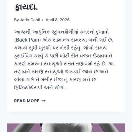
ફાયદા.
By
Jatin Gohil
April 8, 2026
આજની આધુનિક જીવનશૈલીમાં કમરનો દુખાવો
(Back Pain) એક સામાન્ય સમસ્યા બની ગઈ છે.
કલાકો સુધી ખુરશી પર બેસી રહેવું, લાંબો સમય
ડ્રાઈવિંગ કરવું કે પછી ખોટી રીતે વજન ઉઠાવવાને
કારણે કમરના સ્નાયુઓ સતત તણાવમાં રહે છે. આ
તણાવને કારણે સ્નાયુઓ જકડાઈ જાય છે અને
લાંબા ગાળે તે ગંભીર ઈજાનું કારણ બને છે.
ફિઝિયોથેરાપી અને યોગ…
કમરના
READ MORE
સ્નાયુઓને
આરામ
આપવા
માટે
‘ચાઇલ્ડ