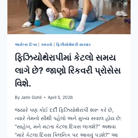
આરોગ્ય ટિપ્સ
|
કસરતો
|
ફિઝીયોથેરાપી સારવાર
ફિઝિયોથેરાપીમાં કેટલો સમય
લાગે છે? જાણો રિકવરી પ્રોસેસ
વિશે.
By
Jatin Gohil
April 5, 2026
જ્યારે પણ કોઈ દર્દી ફિઝિયોથેરાપી શરૂ કરે છે,
ત્યારે તેમનો સૌથી પહેલો અને મુખ્ય સવાલ હોય છે:
“સાહેબ, મને મટતા કેટલા દિવસ લાગશે?” અથવા
“મારે કેટલા દિવસ ક્લિનિક પર આવવું પડશે?” આ