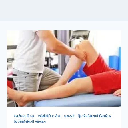
આરોગ્ય ટિપ્સ
|
ઓર્થોપેડિક રોગ
|
કસરતો
|
ફિઝીયોથેરાપી ક્લિનિક
|
ફિઝીયોથેરાપી સારવાર