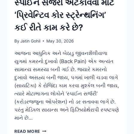
સ્પાઈન સર્જરી અટકાવવા માટે
‘પ્રિવેન્ટિવ કોર સ્ટ્રેન્થનિંગ’
કઈ રીતે કામ કરે છે?
By
Jatin Gohil
May 30, 2026
આજના આધુનિક અને બેઠાડુ જીવનશૈલીવાળા
યુગમાં કમરનો દુખાવો (Back Pain) એક અત્યંત
સામાન્ય સમસ્યા બની ગઈ છે. જ્યારે કમરનો
દુખાવો અસહ્ય બની જાય, પગમાં ખાલી ચડવા લાગે
(સાયટિકા) કે રોજિંદા કામ કરવા મુશ્કેલ બની જાય,
ત્યારે મોટાભાગના લોકોને ‘સ્પાઈન સર્જરી’
(કરોડરજ્જુના ઓપરેશન) નો ડર સતાવવા લાગે છે.
પરંતુ મેડિકલ સાયન્સ અને ફિઝિયોથેરાપી સ્પષ્ટપણે
માને છે…
સ્પાઈન
READ MORE