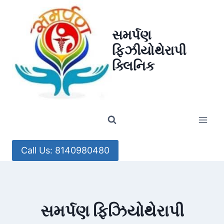
Skip
to
સમર્પણ
content
ફિઝીયોથેરાપી
ક્લિનિક
Call Us: 8140980480
સમર્પણ ફિઝિયોથેરાપી