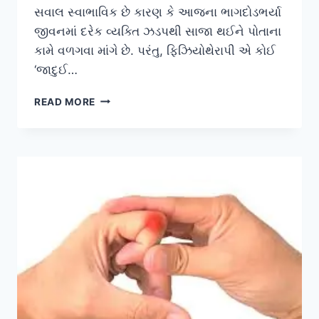
સવાલ સ્વાભાવિક છે કારણ કે આજના ભાગદોડભર્યા
જીવનમાં દરેક વ્યક્તિ ઝડપથી સાજા થઈને પોતાના
કામે વળગવા માંગે છે. પરંતુ, ફિઝિયોથેરાપી એ કોઈ
‘જાદુઈ…
ફિઝિયોથેરાપીમાં
READ MORE
કેટલો
સમય
લાગે
છે?
જાણો
રિકવરી
પ્રોસેસ
વિશે.