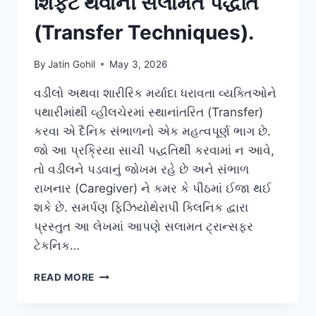
શિફ્ટ થવાની સલામત પદ્ધતિ
(Transfer Techniques).
By
Jatin Gohil
May 3, 2026
વડીલો અથવા શારીરિક મર્યાદા ધરાવતા વ્યક્તિઓને
પથારીમાંથી વ્હીલચેરમાં સ્થાનાંતરિત (Transfer)
કરવા એ દૈનિક સંભાળનો એક મહત્વપૂર્ણ ભાગ છે.
જો આ પ્રક્રિયા સાચી પદ્ધતિથી કરવામાં ન આવે,
તો વડીલને પડવાનું જોખમ રહે છે અને સંભાળ
રાખનાર (Caregiver) ને કમર કે પીઠમાં ઈજા થઈ
શકે છે. સમર્પણ ફિઝિયોથેરાપી ક્લિનિક દ્વારા
પ્રસ્તુત આ લેખમાં આપણે સલામત ટ્રાન્સફર
ટેકનિક…
વડીલો
READ MORE
માટે
બેડમાંથી