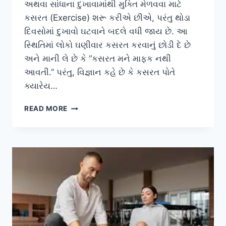
અથવા સાંધાના દુખાવામાંથી મુક્તિ મેળવવા માટે
કસરત (Exercise) શરૂ કરીએ છીએ, પરંતુ થોડા
દિવસોમાં દુખાવો ઘટવાને બદલે વધી જાય છે. આ
સ્થિતિમાં લોકો ઘણીવાર કસરત કરવાનું છોડી દે છે
અને માની લે છે કે “કસરત મને માફક નથી
આવતી.” પરંતુ, વિજ્ઞાન કહે છે કે કસરત પોતે
ક્યારેય…
કસરત
READ MORE
કરવા
છતાં
દુખાવો
કેમ
વધે
છે?
ખોટી
ટેકનિકના
પરિણામો.