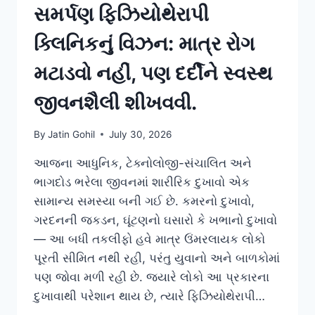
સમર્પણ ફિઝિયોથેરાપી
ક્લિનિકનું વિઝન: માત્ર રોગ
મટાડવો નહીં, પણ દર્દીને સ્વસ્થ
જીવનશૈલી શીખવવી.
By
Jatin Gohil
July 30, 2026
આજના આધુનિક, ટેક્નોલોજી-સંચાલિત અને
ભાગદોડ ભરેલા જીવનમાં શારીરિક દુખાવો એક
સામાન્ય સમસ્યા બની ગઈ છે. કમરનો દુખાવો,
ગરદનની જકડન, ઘૂંટણનો ઘસારો કે ખભાનો દુખાવો
— આ બધી તકલીફો હવે માત્ર ઉંમરલાયક લોકો
પૂરતી સીમિત નથી રહી, પરંતુ યુવાનો અને બાળકોમાં
પણ જોવા મળી રહી છે. જ્યારે લોકો આ પ્રકારના
દુખાવાથી પરેશાન થાય છે, ત્યારે ફિઝિયોથેરાપી…