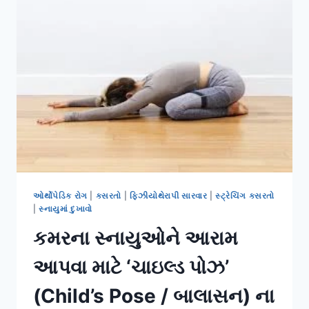
ભરાઈ
જતી
સ્નાયુઓની
ગાંઠો
(MUSCLE
KNOTS)
કેવી
રીતે
ઓગાળવી?
ઓર્થોપેડિક રોગ
|
કસરતો
|
ફિઝીયોથેરાપી સારવાર
|
સ્ટ્રેચિંગ કસરતો
|
સ્નાયુમાં દુખાવો
કમરના સ્નાયુઓને આરામ
આપવા માટે ‘ચાઇલ્ડ પોઝ’
(Child’s Pose / બાલાસન) ના