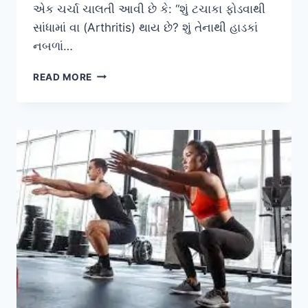
એક ચર્ચા ચાલતી આવી છે કે: “શું ટચાકા ફોડવાથી
સાંધામાં વા (Arthritis) થાય છે? શું તેનાથી હાડકાં
નબળાં…
ક્રેક
READ MORE
અવાજ
આવવો:
આંગળીઓના
કે
કમરના
ટચાકા
ફોડવા
સ્વાસ્થ્ય
માટે
હાનિકારક
છે?