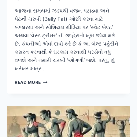
આજના સમયમાં ઝડપથી વજન ઘટાડવા અને
પેટની ચરબી (Belly Fat) ઓછી કરવા માટે
બજારમાં અને સોશિયલ મીડિયા પર ‘સ્વેટ બેલ્ટ’
અથવા ‘વેસ્ટ ટ્રીમર’ ની જાહેરાતો ખૂબ જોવા મળે
છે. કંપનીઓ એવો દાવો કરે છે કે આ બેલ્ટ પહેરીને
કસરત કરવાથી કે ઘરકામ કરવાથી પરસેવો વધુ
વળશે અને તમારી ચરબી ‘ઓગળી’ જશે. પરંતુ, શું
ખરેખર માત્ર…
વજન
READ MORE
ઘટાડવા
માટે
‘સ્વેટ
બેલ્ટ’
(SWEAT
BELT)
વાપરવા
એ