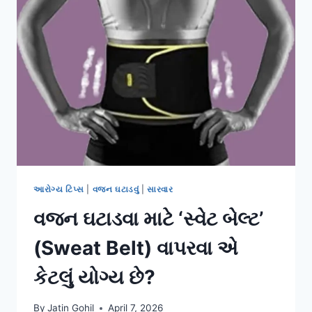
પોઝ’
(CHILD’S
POSE
/
બાલાસન)
ના
ફાયદા.
આરોગ્ય ટિપ્સ
|
વજન ઘટાડવું
|
સારવાર
વજન ઘટાડવા માટે ‘સ્વેટ બેલ્ટ’
(Sweat Belt) વાપરવા એ
કેટલું યોગ્ય છે?
By
Jatin Gohil
April 7, 2026