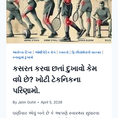
કેટલું
યોગ્ય
છે?
આરોગ્ય ટિપ્સ
|
ઓર્થોપેડિક રોગ
|
કસરતો
|
ફિઝીયોથેરાપી સારવાર
|
સ્નાયુમાં દુખાવો
કસરત કરવા છતાં દુખાવો કેમ
વધે છે? ખોટી ટેકનિકના
પરિણામો.
By
Jatin Gohil
April 5, 2026
ઘણીવાર એવું બને છે કે આપણે સ્વાસ્થ્ય સુધારવા