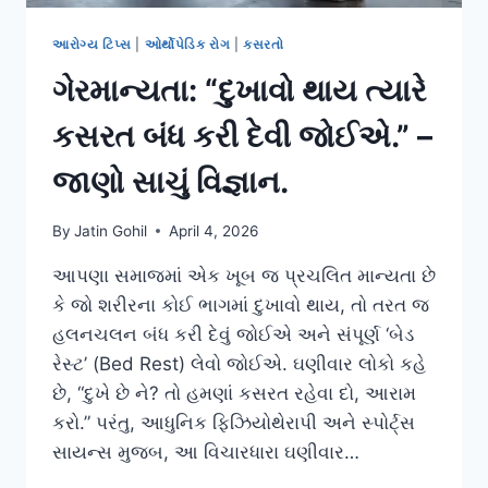
આરોગ્ય ટિપ્સ
|
ઓર્થોપેડિક રોગ
|
કસરતો
ગેરમાન્યતા: “દુખાવો થાય ત્યારે
કસરત બંધ કરી દેવી જોઈએ.” –
જાણો સાચું વિજ્ઞાન.
By
Jatin Gohil
April 4, 2026
આપણા સમાજમાં એક ખૂબ જ પ્રચલિત માન્યતા છે
કે જો શરીરના કોઈ ભાગમાં દુખાવો થાય, તો તરત જ
હલનચલન બંધ કરી દેવું જોઈએ અને સંપૂર્ણ ‘બેડ
રેસ્ટ’ (Bed Rest) લેવો જોઈએ. ઘણીવાર લોકો કહે
છે, “દુખે છે ને? તો હમણાં કસરત રહેવા દો, આરામ
કરો.” પરંતુ, આધુનિક ફિઝિયોથેરાપી અને સ્પોર્ટ્સ
સાયન્સ મુજબ, આ વિચારધારા ઘણીવાર…