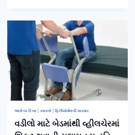
સર્જરી
અટકાવવા
માટે
‘પ્રિવેન્ટિવ
કોર
સ્ટ્રેન્થનિંગ’
કઈ
રીતે
કામ
કરે
છે?
આરોગ્ય ટિપ્સ
|
કસરતો
|
ફિઝીયોથેરાપી સારવાર
વડીલો માટે બેડમાંથી વ્હીલચેરમાં