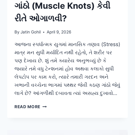
ગાંઠો (Muscle Knots) કેવી
રીતે ઓગાળવી?
By
Jatin Gohil
April 9, 2026
આજના સ્પર્ધાત્મક યુગમાં માનસિક તણાવ (Stress)
માત્ર મન સુધી મર્યાદિત નથી રહેતો, તે શરીર પર
પણ દેખાય છે. શું તમે ક્યારેય અનુભવ્યું છે કે
જ્યારે તમે વધુ ટેન્શનમાં હોવ અથવા કલાકો સુધી
લેપટોપ પર કામ કરો, ત્યારે તમારી ગરદન અને
ખભાની વચ્ચેના ભાગમાં પથ્થર જેવી કઠણ ગાંઠો જેવું
લાગે છે? આંગળીથી દબાવતા ત્યાં અસહ્ય દુખાવો…
‘ટેન્શન’
READ MORE
ના
કારણે
ગરદનની
પાછળ