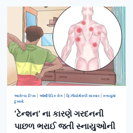
વ્હીલચેરમાં
શિફ્ટ
થવાની
સલામત
પદ્ધતિ
(TRANSFER
TECHNIQUES).
આરોગ્ય ટિપ્સ
|
ઓર્થોપેડિક રોગ
|
ફિઝીયોથેરાપી સારવાર
|
સ્નાયુમાં
દુખાવો
‘ટેન્શન’ ના કારણે ગરદનની
પાછળ ભરાઈ જતી સ્નાયુઓની