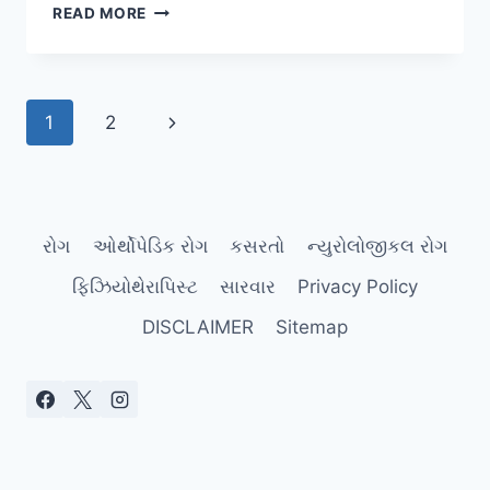
ગેરમાન્યતા:
READ MORE
“દુખાવો
થાય
ત્યારે
કસરત
Page
Next
1
2
બંધ
કરી
navigation
Page
દેવી
જોઈએ.”
–
જાણો
રોગ
ઓર્થોપેડિક રોગ
કસરતો
ન્યુરોલોજીકલ રોગ
સાચું
વિજ્ઞાન.
ફિઝિયોથેરાપિસ્ટ
સારવાર
Privacy Policy
DISCLAIMER
Sitemap