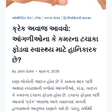
ઓર્થોપેડિક રોગ
|
ઈજા
|
નબળા પોશ્ચર
|
ફિઝીયોથેરાપી સારવાર
ક્રેક અવાજ આવવો:
આંગળીઓના કે કમરના ટચાકા
ફોડવા સ્વાસ્થ્ય માટે હાનિકારક
છે?
By
Jatin Gohil
April 4, 2026
ઘણા લોકોની આદત હોય છે કે કામના થાક પછી
અથવા નવરાશની પળોમાં આંગળીઓ, કાંડા, ગરદન
કે કમરના ટચાકા ફોડતા હોય છે. ટચાકા ફોડ્યા પછી
આવતો ‘ક્રેક’ અવાજ અને ત્યારબાદ મળતી
હળવાશનો અનુભવ ઘણાને ગમે છે. પરંતુ, વર્ષોથી