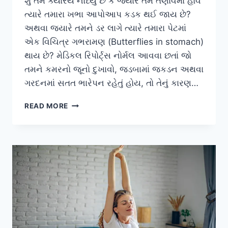
શું તમે ક્યારેય નોંધ્યું છે કે જ્યારે તમે તણાવમાં હોવ
ત્યારે તમારા ખભા આપોઆપ કડક થઈ જાય છે?
અથવા જ્યારે તમને ડર લાગે ત્યારે તમારા પેટમાં
એક વિચિત્ર ગભરામણ (Butterflies in stomach)
થાય છે? મેડિકલ રિપોર્ટ્સ નોર્મલ આવવા છતાં જો
તમને કમરનો જૂનો દુખાવો, જડબામાં જકડન અથવા
ગરદનમાં સતત ભારેપન રહેતું હોય, તો તેનું કારણ…
માનસિક
READ MORE
આઘાત
(TRAUMA)
તમારા
સ્નાયુઓમાં
કેવી
રીતે
સંગ્રહિત
થાય
છે?
તેને
સોમેટિક