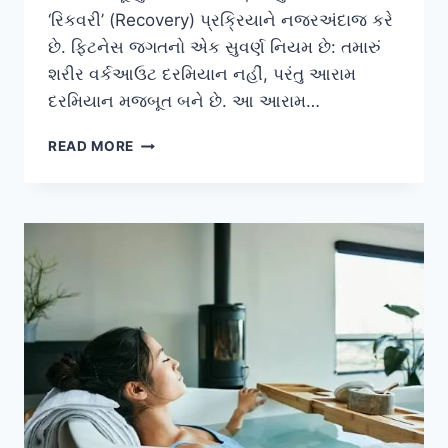
‘રિકવરી’ (Recovery) પ્રક્રિયાને નજરઅંદાજ કરે
છે. ફિટનેસ જગતનો એક સુવર્ણ નિયમ છે: તમારું
શરીર વર્કઆઉટ દરમિયાન નહીં, પરંતુ આરામ
દરમિયાન મજબૂત બને છે. આ આરામ…
શવાસન
READ MORE
(SHAVASANA):
વર્કઆઉટ
પછી
મસલ
રિકવરી
માટે
માનસિક
અને
શારીરિક
આરામ.