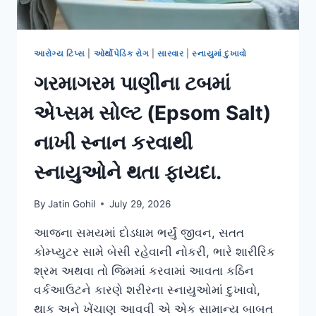
આરોગ્ય ટિપ્સ
|
ઓર્થોપેડિક રોગ
|
સારવાર
|
સ્નાયુમાં દુખાવો
ગરમાગરમ પાણીના ટબમાં
એપ્સમ સોલ્ટ (Epsom Salt)
નાખી સ્નાન કરવાથી
સ્નાયુઓને થતા ફાયદા.
By
Jatin Gohil
July 29, 2026
આજના સમયમાં દોડધામ ભર્યું જીવન, સતત
કોમ્પ્યુટર સામે બેસી રહેવાની નોકરી, ભારે શારીરિક
શ્રમ અથવા તો જિમમાં કરવામાં આવતા કઠિન
વર્કઆઉટને કારણે શરીરના સ્નાયુઓમાં દુખાવો,
થાક અને ખેંચાણ આવવી એ એક સામાન્ય બાબત