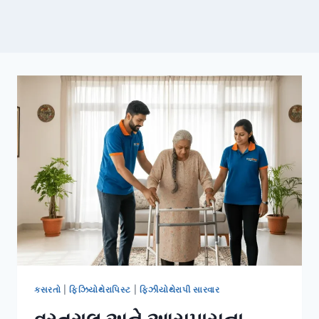
કસરતો
|
ફિઝિયોથેરાપિસ્ટ
|
ફિઝીયોથેરાપી સારવાર