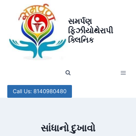
Skip
to
સમર્પણ
content
ફિઝીયોથેરાપી
ક્લિનિક
Call Us: 8140980480
સાંધાનો દુખાવો