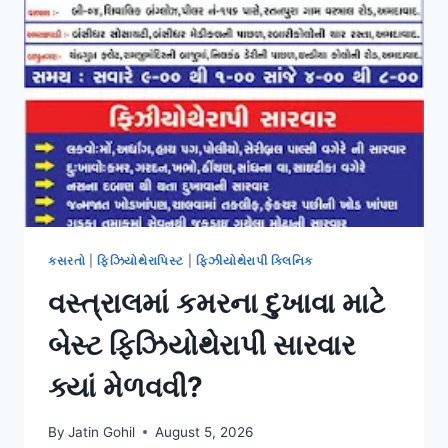
ટીયરના
નિષ્ણાત
ફિઝિયોથેરાપિસ્ટ.
કસરતો
|
ફિઝિયોથેરાપિસ્ટ
|
ફિઝીયોથેરાપી ક્લિનિક
વસ્ત્રાલમાં કમરના દુખાવા માટે
બેસ્ટ ફિઝિયોથેરાપી સારવાર
ક્યાં મેળવવી?
By
Jatin Gohil
August 5, 2026