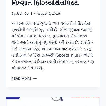
નિષ્ણાત ફિઝિયોથેરાપિસ્ટ.
By
Jatin Gohil
August 6, 2026
આજના સમયમાં યુવાનો અને વયસ્કોમાં ફિટનેસ
પ્રત્યેની જાગૃતિ ખૂબ વધી છે. લોકો જીમમાં જવાનું,
મેરેથોન દોડવાનું, ક્રિકેટ, ફૂટબોલ કે બેડમિન્ટન
જેવી રમતો રમવાનું વધુ પસંદ કરી રહ્યા છે. શારીરિક
રીતે સક્રિય રહેવું એ સ્વાસ્થ્ય માટે શ્રેષ્ઠ છે, પરંતુ
તેની સાથે ‘સ્પોર્ટ્સ ઇન્જરી’ (Sports Injury) એટલે
કે રમતગમત દરમિયાન થતી ઈજાઓનું પ્રમાણ પણ
નોંધપાત્ર રીતે વધ્યું…
અમદાવાદ
READ MORE
પૂર્વમાં
સ્પોર્ટ્સ
ઇન્જરી
અને
લિગામેન્ટ