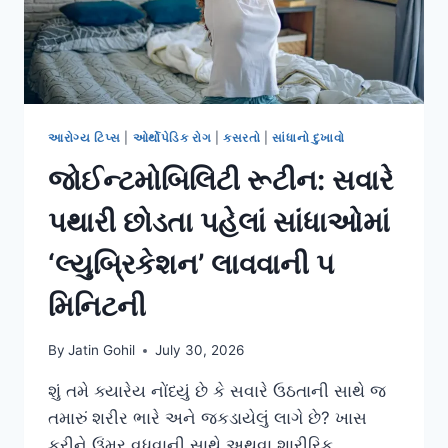
એક્સરસાઇઝથી
આરોગ્ય ટિપ્સ
|
ઓર્થોપેડિક રોગ
|
કસરતો
|
સાંધાનો દુખાવો
જોઈન્ટમોબિલિટી રૂટીન: સવારે
પથારી છોડતા પહેલાં સાંધાઓમાં
‘લ્યુબ્રિકેશન’ લાવવાની ૫
મિનિટની
By
Jatin Gohil
July 30, 2026
શું તમે ક્યારેય નોંધ્યું છે કે સવારે ઉઠતાની સાથે જ
તમારું શરીર ભારે અને જકડાયેલું લાગે છે? ખાસ
કરીને ઉંમર વધવાની સાથે અથવા શારીરિક