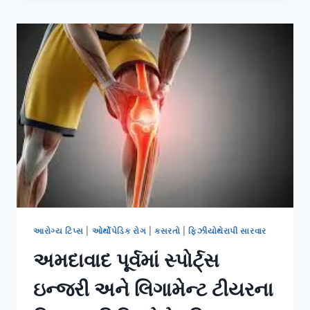
વિસ્તારમાં
હોમ
વિઝિટ
ફિઝિયોથેરાપી
સેવાઓ.
આરોગ્ય ટિપ્સ
|
ઓર્થોપેડિક રોગ
|
કસરતો
|
ફિઝીયોથેરાપી સારવાર
અમદાવાદ પૂર્વમાં સ્પોર્ટ્સ
ઇન્જરી અને લિગામેન્ટ ટીયરના