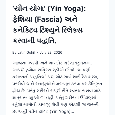
‘યીન યોગા’ (Yin Yoga):
ફેશિયા (Fascia) અને
કનેક્ટિવ ટિશ્યુને રિલેક્સ
કરવાની પદ્ધતિ.
By
Jatin Gohil
July 28, 2026
આજના ઝડપી અને ભાગદોડ ભરેલા જીવનમાં,
આપણે હંમેશાં સક્રિય રહીએ છીએ. આપણી
કસરતની પદ્ધતિઓ પણ મોટાભાગે શારીરિક શ્રમ,
પરસેવો અને સ્નાયુઓને મજબૂત કરવા પર કેન્દ્રિત
હોય છે. પરંતુ શરીરને સંપૂર્ણ રીતે સ્વસ્થ રાખવા માટે
માત્ર સ્નાયુઓ જ નહીં, પરંતુ શરીરના ઊંડાણમાં
રહેલા ભાગોની કાળજી લેવી પણ એટલી જ જરૂરી
છે. અહીં ‘યીન યોગા’ (Yin Yoga)…