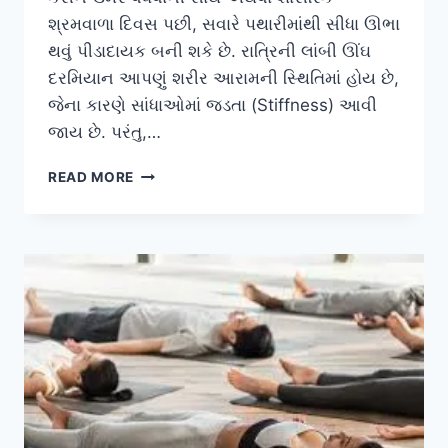
શ્રમવાળા દિવસ પછી, સવારે પથારીમાંથી સીધા ઊભા
થવું પીડાદાયક બની શકે છે. રાત્રિની લાંબી ઊંઘ
દરમિયાન આપણું શરીર આરામની સ્થિતિમાં હોય છે,
જેના કારણે સાંધાઓમાં જડતા (Stiffness) આવી
જાય છે. પરંતુ,…
જોઈન્ટમોબિલિટી
READ MORE
રૂટીન:
સવારે
પથારી
છોડતા
પહેલાં
સાંધાઓમાં
‘લ્યુબ્રિકેશન’
લાવવાની
૫
મિનિટની