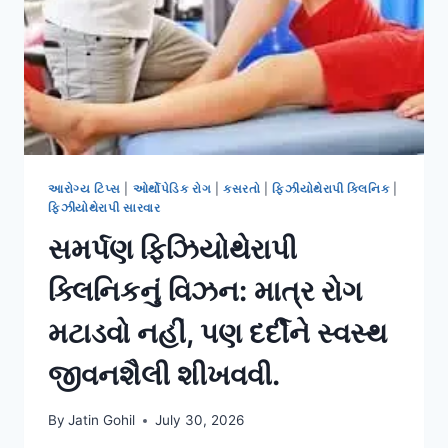
આરોગ્ય ટિપ્સ
|
ઓર્થોપેડિક રોગ
|
કસરતો
|
ફિઝીયોથેરાપી ક્લિનિક
|
ફિઝીયોથેરાપી સારવાર
સમર્પણ ફિઝિયોથેરાપી
ક્લિનિકનું વિઝન: માત્ર રોગ
મટાડવો નહીં, પણ દર્દીને સ્વસ્થ
જીવનશૈલી શીખવવી.
By
Jatin Gohil
July 30, 2026