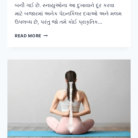
બની ગઈ છે. સ્નાયુઓના આ દુખાવાને દૂર કરવા
માટે બજારમાં અનેક પેઇનકિલર દવાઓ અને મલમ
ઉપલબ્ધ છે, પરંતુ જો તમે કોઈ પ્રાકૃતિક…
ગરમાગરમ
READ MORE
પાણીના
ટબમાં
એપ્સમ
સોલ્ટ
(EPSOM
SALT)
નાખી
સ્નાન
કરવાથી
સ્નાયુઓને
થતા
ફાયદા.