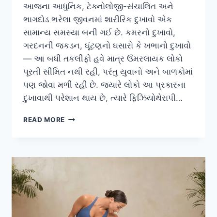
આજના આધુનિક, ટેક્નોલોજી-સંચાલિત અને
ભાગદોડ ભરેલા જીવનમાં શારીરિક દુખાવો એક
સામાન્ય સમસ્યા બની ગઈ છે. કમરનો દુખાવો,
ગરદનની જકડન, ઘૂંટણનો ઘસારો કે ખભાનો દુખાવો
— આ બધી તકલીફો હવે માત્ર ઉંમરલાયક લોકો
પૂરતી સીમિત નથી રહી, પરંતુ યુવાનો અને બાળકોમાં
પણ જોવા મળી રહી છે. જ્યારે લોકો આ પ્રકારના
દુખાવાથી પરેશાન થાય છે, ત્યારે ફિઝિયોથેરાપી…
સમર્પણ
READ MORE
ફિઝિયોથેરાપી
ક્લિનિકનું
વિઝન:
માત્ર
રોગ
મટાડવો
નહીં,
પણ
દર્દીને