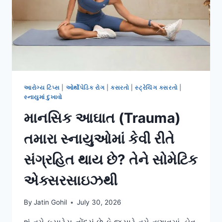
સ્વસ્થ
જીવનશૈલી
શીખવવી.
આરોગ્ય ટિપ્સ
|
ઓર્થોપેડિક રોગ
|
કસરતો
|
સ્ટ્રેચિંગ કસરતો
|
સ્નાયુમાં દુખાવો
માનસિક આઘાત (Trauma)
તમારા સ્નાયુઓમાં કેવી રીતે
સંગ્રહિત થાય છે? તેને સોમેટિક
એક્સરસાઇઝથી
By
Jatin Gohil
July 30, 2026