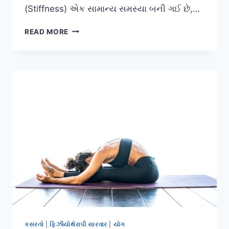
(Stiffness) એક સામાન્ય સમસ્યા બની ગઈ છે,…
કુંડલિની
READ MORE
યોગ
અને
સ્પાઈનલ
મોબિલિટી
(કરોડરજ્જુની
લવચીકતા)
નો
સંબંધ.
કસરતો
|
ફિઝીયોથેરાપી સારવાર
|
યોગ