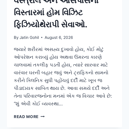
વસ્ત્રાલ અને આસપાસના
વિસ્તારમાં હોમ વિઝિટ
ફિઝિયોથેરાપી સેવાઓ.
By
Jatin Gohil
August 6, 2026
જ્યારે શરીરમાં અસહ્ય દુખાવો હોય, કોઈ મોટું
ઓપરેશન કરાવ્યું હોય અથવા ઉંમરના કારણે
ચાલવામાં તકલીફ પડતી હોય, ત્યારે સારવાર માટે
વારંવાર ઘરની બહાર જવું અને ટ્રાફિકનો સામનો
કરીને ક્લિનિક સુધી પહોંચવું દર્દી માટે ખૂબ જ
પીડાદાયક સાબિત થાય છે. આવા સમયે દર્દી અને
તેના પરિવારજનોના મનમાં એક જ વિચાર આવે છે:
“શું એવી કોઈ વ્યવસ્થા…
વસ્ત્રાલ
READ MORE
અને
આસપાસના