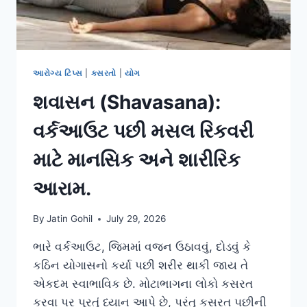
આરોગ્ય ટિપ્સ
|
કસરતો
|
યોગ
શવાસન (Shavasana):
વર્કઆઉટ પછી મસલ રિકવરી
માટે માનસિક અને શારીરિક
આરામ.
By
Jatin Gohil
July 29, 2026
ભારે વર્કઆઉટ, જિમમાં વજન ઉઠાવવું, દોડવું કે
કઠિન યોગાસનો કર્યા પછી શરીર થાકી જાય તે
એકદમ સ્વાભાવિક છે. મોટાભાગના લોકો કસરત
કરવા પર પૂરતું ધ્યાન આપે છે, પરંતુ કસરત પછીની