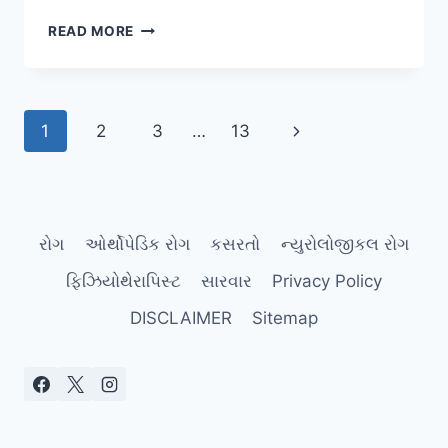
‘યીન
READ MORE
યોગા’
(YIN
YOGA):
ફેશિયા
Page
Next
1
2
3
…
13
(FASCIA)
અને
navigation
Page
કનેક્ટિવ
ટિશ્યુને
રિલેક્સ
કરવાની
રોગ
ઓર્થોપેડિક રોગ
કસરતો
ન્યુરોલોજીકલ રોગ
પદ્ધતિ.
ફિઝિયોથેરાપિસ્ટ
સારવાર
Privacy Policy
DISCLAIMER
Sitemap