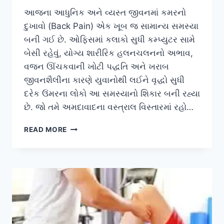
આજના આધુનિક અને વ્યસ્ત જીવનમાં કમરનો
દુખાવો (Back Pain) એક ખૂબ જ સામાન્ય સમસ્યા
બની ગઈ છે. ઓફિસમાં કલાકો સુધી કમ્પ્યુટર સામે
બેસી રહેવું, યોગ્ય શારીરિક હલનચલનનો અભાવ,
વજન ઊંચકવાની ખોટી પદ્ધતિ અને ખરાબ
જીવનશૈલીના કારણે યુવાનોથી લઈને વૃદ્ધો સુધી
દરેક ઉંમરના લોકો આ સમસ્યાનો શિકાર બની રહ્યા
છે. જો તમે અમદાવાદના વસ્ત્રાલ વિસ્તારમાં રહો…
વસ્ત્રાલમાં
READ MORE
કમરના
દુખાવા
માટે
બેસ્ટ
ફિઝિયોથેરાપી
સારવાર
ક્યાં
મેળવવી?