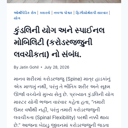
ઓર્થોપેડિક રોગ
|
કસરતો
|
નબળા પોશ્ચર
|
ફિઝીયોથેરાપી સારવાર
|
યોગ
કુંડલિની યોગ અને સ્પાઈનલ
મોબિલિટી (કરોડરજ્જુની
લવચીકતા) નો સંબંધ.
By
Jatin Gohil
July 28, 2026
માનવ શરીરમાં કરોડરજ્જુ (Spine) માત્ર હાડકાંનું
એક માળખું નથી, પરંતુ તે ભૌતિક શરીર અને સૂક્ષ્મ
ઊર્જા વચ્ચેનો મુખ્ય સેતુ છે. પ્રખ્યાત કુંડલિની યોગ
માસ્ટર યોગી ભજન વારંવાર કહેતા હતા, “તમારી
ઉંમર વર્ષોથી નહીં, પરંતુ તમારી કરોડરજ્જુની
લવચીકતા (Spinal Flexibility) પરથી નક્કી થાય
છે.” આજના બેઠાડુ જીવનમાં કરોડરજ્જુની જડતા