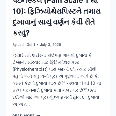
પેઇનસ્કેલ (Pain Scale 1 થી
10): ફિઝિયોથેરાપિસ્ટને તમારા
દુખાવાનું સાચું વર્ણન કેવી રીતે
કરવું?
By
Jatin Gohil
July 3, 2026
જ્યારે તમે શરીરના કોઈપણ ભાગમાં દુખાવા કે
ઈજાની સારવાર માટે ફિઝિયોથેરાપિસ્ટ
(Physiotherapist) પાસે જાઓ છો, ત્યારે સૌથી
પહેલો અને મહત્વનો પ્રશ્ન એ પૂછવામાં આવે છે કે,
“તમને કેટલો દુખાવો થાય છે?” અથવા “1 થી 10 ના
સ્કેલ પર તમારો દુખાવો કયા નંબર પર છે?” ઘણા
દર્દીઓ માટે આ પ્રશ્ન મૂંઝવણભર્યો હોય છે. દુખાવો
એ એક…
પેઇનસ્કેલ
READ MORE