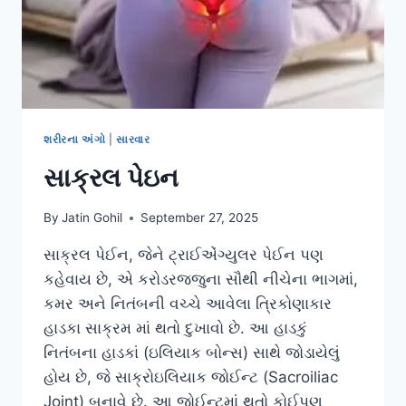
શરીરના અંગો
|
સારવાર
સાક્રલ પેઇન
By
Jatin Gohil
September 27, 2025
સાક્રલ પેઈન, જેને ટ્રાઈએંગ્યુલર પેઈન પણ
કહેવાય છે, એ કરોડરજ્જુના સૌથી નીચેના ભાગમાં,
કમર અને નિતંબની વચ્ચે આવેલા ત્રિકોણાકાર
હાડકા સાક્રમ માં થતો દુખાવો છે. આ હાડકું
નિતંબના હાડકાં (ઇલિયાક બોન્સ) સાથે જોડાયેલું
હોય છે, જે સાક્રોઇલિયાક જોઈન્ટ (Sacroiliac
Joint) બનાવે છે. આ જોઈન્ટમાં થતો કોઈપણ