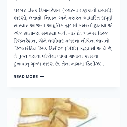
લમ્બર ડિસ્ક ડિજનરેશન (કમરના મણકાનો ઘસારો):
કારણો, લક્ષણો, નિદાન અને કસરત આધારિત સંપૂર્ણ
સારવાર આજના આધુનિક યુગમાં કમરનો દુખાવો એ
એક સામાન્ય સમસ્યા બની ગઈ છે. ‘લમ્બર ડિસ્ક
ડિજનરેશન’, જેને ઘણીવાર કમરના નીચેના ભાગનો
‘ડિજનરેટિવ ડિસ્ક ડિસીઝ’ (DDD) કહેવામાં આવે છે,
તે પુખ્ત વયના લોકોમાં લાંબા ગાળાના કમરના
દુખાવાનું મુખ્ય કારણ છે. તેના નામમાં ‘ડિસીઝ’…
લમ્બર
READ MORE
ડિસ્ક
ડિજનરેશન
(કમરના
મણકાનો
ઘસારો):
કારણો
અને
સારવાર