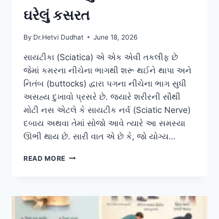
ઘરેલું કસરત
By
Dr.Hetvi Dudhat
June 18, 2026
સાયટીકા (Sciatica) એ એક એવી તકલીફ છે
જેમાં કમરના નીચેના ભાગથી શરૂ થઈને થાપા અને
નિતંબ (buttocks) દ્વારા પગના નીચેના ભાગ સુધી
અસહ્ય દુખાવો પ્રસરે છે. જ્યારે શરીરની સૌથી
મોટી નસ એટલે કે સાયટીક નર્વ (Sciatic Nerve)
દબાય અથવા તેમાં સોજો આવે ત્યારે આ સમસ્યા
ઊભી થાય છે. સારી વાત એ છે કે, જો યોગ્ય…
સાઇટિકાનો
READ MORE
દુખાવો
ઘટાડવા
માટે
ઘરેલું
કસરત