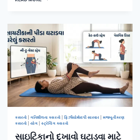
(PAIN
SCALE
1
થી
10):
ફિઝિયોથેરાપિસ્ટને
તમારા
દુખાવાનું
સાચું
વર્ણન
કેવી
રીતે
કરવું?
કસરતો
|
ગતિશીલતા કસરતો
|
ફિઝીયોથેરાપી સારવાર
|
મજબૂતીકરણ
કસરતો
|
યોગ
|
સ્ટ્રેચિંગ કસરતો
સાઇટિકાનો દુખાવો ઘટાડવા માટે