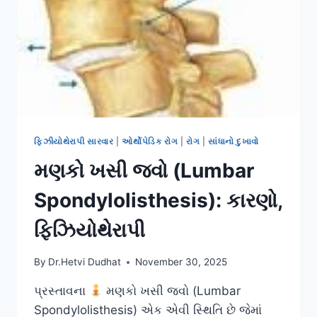
ફિઝીયોથેરાપી સારવાર
|
ઓર્થોપેડિક રોગ
|
રોગ
|
સાંધાનો દુખાવો
મણકો ખસી જવો (Lumbar
Spondylolisthesis): કારણો,
ફિઝિયોથેરાપી
By
Dr.Hetvi Dudhat
November 30, 2025
પ્રસ્તાવના
મણકો ખસી જવો (Lumbar
Spondylolisthesis) એક એવી સ્થિતિ છે જેમાં