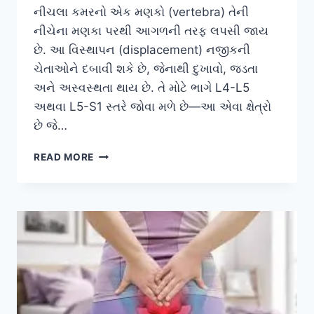
નીચલા કમરનો એક મણકો (vertebra) તેની
નીચેના મણકા પરથી આગળની તરફ લપસી જાય
છે. આ વિસ્થાપન (displacement) નજીકની
ચેતાઓને દબાવી શકે છે, જેનાથી દુખાવો, જડતા
અને અસ્વસ્થતા થાય છે. તે મોટે ભાગે L4-L5
અથવા L5-S1 સ્તરે જોવા મળે છે—આ એવા ક્ષેત્રો
છે જે…
મણકો
READ MORE
ખસી
જવો
(LUMBAR
SPONDYLOLISTHESIS):
કારણો,
ફિઝિયોથેરાપી