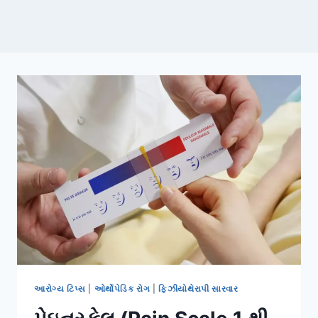
આરોગ્ય ટિપ્સ
|
ઓર્થોપેડિક રોગ
|
ફિઝીયોથેરાપી સારવાર