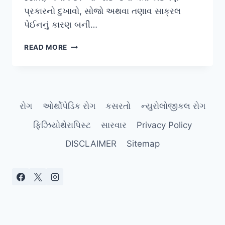
પ્રકારનો દુખાવો, સોજો અથવા તણાવ સાક્રલ
પેઈનનું કારણ બની…
સાક્રલ
READ MORE
પેઇન
રોગ
ઓર્થોપેડિક રોગ
કસરતો
ન્યુરોલોજીકલ રોગ
ફિઝિયોથેરાપિસ્ટ
સારવાર
Privacy Policy
DISCLAIMER
Sitemap