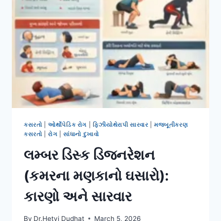
કસરતો
|
ઓર્થોપેડિક રોગ
|
ફિઝીયોથેરાપી સારવાર
|
મજબૂતીકરણ
કસરતો
|
રોગ
|
સાંધાનો દુખાવો
લમ્બર ડિસ્ક ડિજનરેશન
(કમરના મણકાનો ઘસારો):
કારણો અને સારવાર
By
Dr.Hetvi Dudhat
March 5, 2026