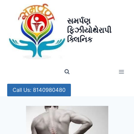
Skip
to
સમર્પણ
content
ફિઝીયોથેરાપી
ક્લિનિક
Call Us: 8140980480