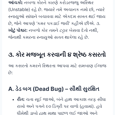
આંચકો:
નબળા કોરને કારણે કરોડરજ્જુ અસ્થિર
(Unstable) રહે છે. જ્યારે તમે અચાનક નમો છો, ત્યારે
સ્નાયુઓ સાંધાને બચાવવા માટે એકદમ સખત થઈ જાય
છે, જેને આપણે ‘કમર પકડાઈ જવી’ કહીએ છીએ. ૩.
ખોટું પોશ્ચર:
નબળો કોર તમને ટટ્ટાર બેસવા દેતો નથી,
જેનાથી કમરના સ્નાયુઓ સતત થાકેલા રહે છે.
૩. કોર મજબૂત કરવાની ૪ શ્રેષ્ઠ કસરતો
આ કસરતો કમરને સ્થિરતા આપવા માટે રામબાણ ઈલાજ
છે:
A. ડેડ બગ (Dead Bug) – સૌથી સુરક્ષિત
રીત:
ચતા સૂઈ જાઓ, બંને હાથ આકાશ તરફ સીધા
રાખો અને પગને ૯૦ ડિગ્રી પર વાળો (હવામાં). હવે
ધીમેથી ડાબો હાથ માથા પાછળ લઈ જાઓ અને