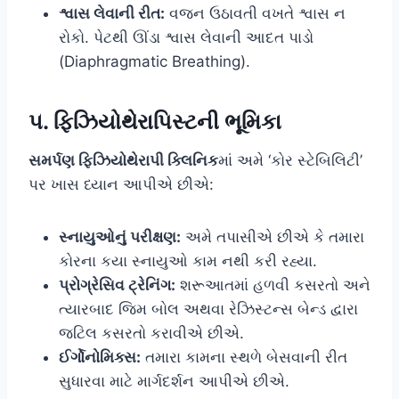
શ્વાસ લેવાની રીત:
વજન ઉઠાવતી વખતે શ્વાસ ન
રોકો. પેટથી ઊંડા શ્વાસ લેવાની આદત પાડો
(Diaphragmatic Breathing).
૫. ફિઝિયોથેરાપિસ્ટની ભૂમિકા
સમર્પણ ફિઝિયોથેરાપી ક્લિનિક
માં અમે ‘કોર સ્ટેબિલિટી’
પર ખાસ ધ્યાન આપીએ છીએ:
સ્નાયુઓનું પરીક્ષણ:
અમે તપાસીએ છીએ કે તમારા
કોરના કયા સ્નાયુઓ કામ નથી કરી રહ્યા.
પ્રોગ્રેસિવ ટ્રેનિંગ:
શરૂઆતમાં હળવી કસરતો અને
ત્યારબાદ જિમ બોલ અથવા રેઝિસ્ટન્સ બેન્ડ દ્વારા
જટિલ કસરતો કરાવીએ છીએ.
ઈર્ગોનોમિક્સ:
તમારા કામના સ્થળે બેસવાની રીત
સુધારવા માટે માર્ગદર્શન આપીએ છીએ.