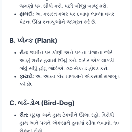
જમણો પગ સીધો કરો. પછી બીજી બાજુ કરો.
ફાયદો:
આ કસરત કમર પર દબાણ લાવ્યા વગર
પેટના ઊંડા સ્નાયુઓને જાગ્રત કરે છે.
B. પ્લેન્ક (Plank)
રીત:
જમીન પર કોણી અને પગના પંજાના જોરે
આખું શરીર હવામાં ઊંચું કરો. શરીર એક લાકડી
જેવું સીધું હોવું જોઈએ. ૩૦ સેકન્ડ હોલ્ડ કરો.
ફાયદો:
આ આખા કોર માળખાને એકસાથે મજબૂત
કરે છે.
C. બર્ડ-ડોગ (Bird-Dog)
રીત:
ઘૂંટણ અને હાથ ટેકવીને ઊભા રહો. વિરોધી
હાથ અને પગને એકસાથે હવામાં સીધા લંબાવો. ૧૦
સેકન્ડ રોકો.