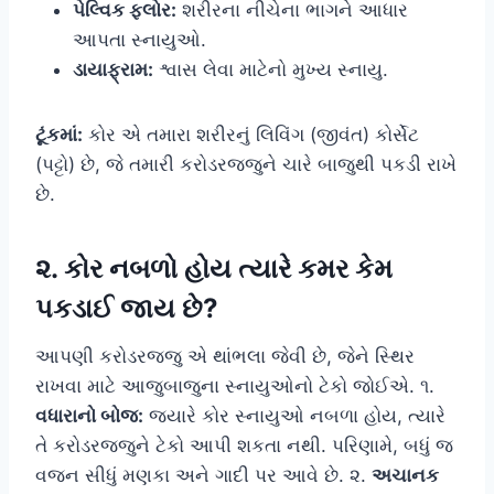
પેલ્વિક ફ્લોર:
શરીરના નીચેના ભાગને આધાર
આપતા સ્નાયુઓ.
ડાયાફ્રામ:
શ્વાસ લેવા માટેનો મુખ્ય સ્નાયુ.
ટૂંકમાં:
કોર એ તમારા શરીરનું લિવિંગ (જીવંત) કોર્સેટ
(પટ્ટો) છે, જે તમારી કરોડરજ્જુને ચારે બાજુથી પકડી રાખે
છે.
૨. કોર નબળો હોય ત્યારે કમર કેમ
પકડાઈ જાય છે?
આપણી કરોડરજ્જુ એ થાંભલા જેવી છે, જેને સ્થિર
રાખવા માટે આજુબાજુના સ્નાયુઓનો ટેકો જોઈએ. ૧.
વધારાનો બોજ:
જ્યારે કોર સ્નાયુઓ નબળા હોય, ત્યારે
તે કરોડરજ્જુને ટેકો આપી શકતા નથી. પરિણામે, બધું જ
વજન સીધું મણકા અને ગાદી પર આવે છે. ૨.
અચાનક