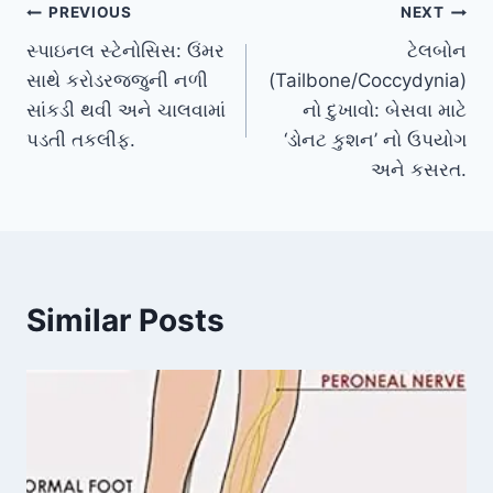
Post
PREVIOUS
NEXT
સ્પાઇનલ સ્ટેનોસિસ: ઉંમર
ટેલબોન
navigation
સાથે કરોડરજ્જુની નળી
(Tailbone/Coccydynia)
સાંકડી થવી અને ચાલવામાં
નો દુખાવો: બેસવા માટે
પડતી તકલીફ.
‘ડોનટ કુશન’ નો ઉપયોગ
અને કસરત.
Similar Posts