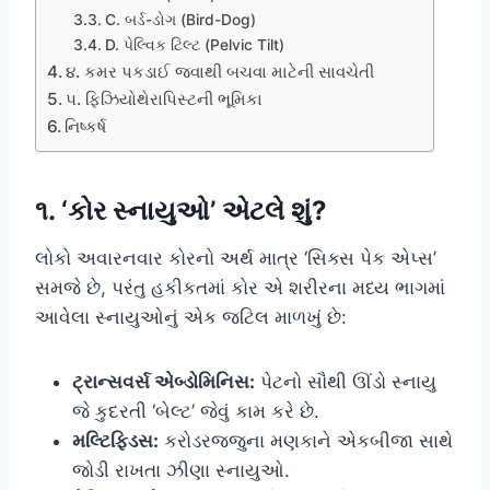
C. બર્ડ-ડોગ (Bird-Dog)
D. પેલ્વિક ટિલ્ટ (Pelvic Tilt)
૪. કમર પકડાઈ જવાથી બચવા માટેની સાવચેતી
૫. ફિઝિયોથેરાપિસ્ટની ભૂમિકા
નિષ્કર્ષ
૧. ‘કોર સ્નાયુઓ’ એટલે શું?
લોકો અવારનવાર કોરનો અર્થ માત્ર ‘સિક્સ પેક એપ્સ’
સમજે છે, પરંતુ હકીકતમાં કોર એ શરીરના મધ્ય ભાગમાં
આવેલા સ્નાયુઓનું એક જટિલ માળખું છે:
ટ્રાન્સવર્સ એબ્ડોમિનિસ:
પેટનો સૌથી ઊંડો સ્નાયુ
જે કુદરતી ‘બેલ્ટ’ જેવું કામ કરે છે.
મલ્ટિફિડસ:
કરોડરજ્જુના મણકાને એકબીજા સાથે
જોડી રાખતા ઝીણા સ્નાયુઓ.