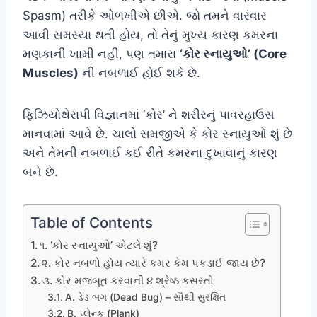
Spasm) તરીકે ઓળખીએ છીએ. જો તમને વારંવાર
આવી સમસ્યા થતી હોય, તો તેનું મુખ્ય કારણ કમરના
મણકાની ખામી નહીં, પણ તમારા
‘કોર સ્નાયુઓ’ (Core
Muscles)
ની નબળાઈ હોઈ શકે છે.
ફિઝિયોથેરાપી વિજ્ઞાનમાં ‘કોર’ ને શરીરનું પાવરહાઉસ
માનવામાં આવે છે. ચાલો સમજીએ કે કોર સ્નાયુઓ શું છે
અને તેમની નબળાઈ કઈ રીતે કમરના દુખાવાનું કારણ
બને છે.
Table of Contents
૧. ‘કોર સ્નાયુઓ’ એટલે શું?
૨. કોર નબળો હોય ત્યારે કમર કેમ પકડાઈ જાય છે?
૩. કોર મજબૂત કરવાની ૪ શ્રેષ્ઠ કસરતો
A. ડેડ બગ (Dead Bug) – સૌથી સુરક્ષિત
B. પ્લેન્ક (Plank)