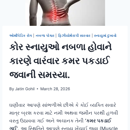
ઓર્થોપેડિક રોગ
|
નબળા પોશ્ચર
|
ફિઝીયોથેરાપી સારવાર
|
સ્નાયુમાં દુખાવો
કોર સ્નાયુઓ નબળા હોવાને
કારણે વારંવાર કમર પકડાઈ
જવાની સમસ્યા.
By
Jatin Gohil
March 28, 2026
ઘણીવાર આપણે સાંભળીએ છીએ કે કોઈ વ્યક્તિ સવારે
માત્ર બ્રશ કરવા માટે નમી અથવા જમીન પરથી હળવી
વસ્તુ ઉઠાવવા ગઈ અને અચાનક તેની
‘કમર પકડાઈ
ગઈ’
. આ સ્થિતિને આપણે સ્નાયુ ખેંચાઈ જવા (Muscle