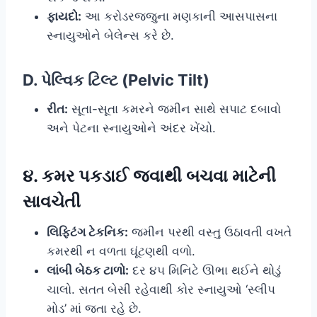
ફાયદો:
આ કરોડરજ્જુના મણકાની આસપાસના
સ્નાયુઓને બેલેન્સ કરે છે.
D. પેલ્વિક ટિલ્ટ (Pelvic Tilt)
રીત:
સૂતા-સૂતા કમરને જમીન સાથે સપાટ દબાવો
અને પેટના સ્નાયુઓને અંદર ખેંચો.
૪. કમર પકડાઈ જવાથી બચવા માટેની
સાવચેતી
લિફ્ટિંગ ટેકનિક:
જમીન પરથી વસ્તુ ઉઠાવતી વખતે
કમરથી ન વળતા ઘૂંટણથી વળો.
લાંબી બેઠક ટાળો:
દર ૪૫ મિનિટે ઊભા થઈને થોડું
ચાલો. સતત બેસી રહેવાથી કોર સ્નાયુઓ ‘સ્લીપ
મોડ’ માં જતા રહે છે.