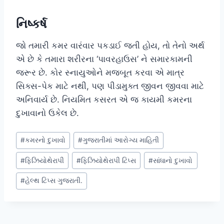
નિષ્કર્ષ
જો તમારી કમર વારંવાર પકડાઈ જતી હોય, તો તેનો અર્થ
એ છે કે તમારા શરીરના ‘પાવરહાઉસ’ ને સમારકામની
જરૂર છે. કોર સ્નાયુઓને મજબૂત કરવા એ માત્ર
સિક્સ-પેક માટે નથી, પણ પીડામુક્ત જીવન જીવવા માટે
અનિવાર્ય છે. નિયમિત કસરત એ જ કાયમી કમરના
દુખાવાનો ઉકેલ છે.
Post
#
કમરનો દુખાવો
#
ગુજરાતીમાં આરોગ્ય માહિતી
Tags:
#
ફિઝિયોથેરાપી
#
ફિઝિયોથેરાપી ટિપ્સ
#
સાંધાનો દુખાવો
#
હેલ્થ ટિપ્સ ગુજરાતી.