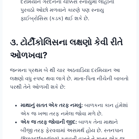
દરમિયાન ગરદનના ચોક્કસ સ્નાયુમાં લોહીનો
પુરવઠો ઓછો મળવાને કારણે પણ સ્નાયુ
ફાઈબ્રોસિસ (કડક) થઈ શકે છે.
૩. ટોર્ટીકોલિસના લક્ષણો કેવી રીતે
ઓળખવા?
જન્મના પ્રથમ બે થી ચાર અઠવાડિયા દરમિયાન આ
લક્ષણો વધુ સ્પષ્ટ થવા લાગે છે. માતા-પિતા નીચેની બાબતો
પરથી તેને ઓળખી શકે છે:
માથાનું સતત એક તરફ નમવું:
બાળકના કાન હંમેશાં
એક જ ખભા તરફ નમેલા જોવા મળે છે.
એક જ તરફ જોવાની જીદ:
બાળક તેના માથાને
બીજી તરફ ફેરવવામાં અસમર્થ હોય છે. સ્તનપાન
(Breastfeeding) કરાવતી વખતે તે માત્ર એક જ