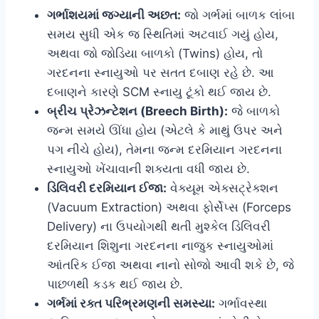
ગર્ભાશયમાં જગ્યાની અછત:
જો ગર્ભમાં બાળક લાંબા
સમય સુધી એક જ સ્થિતિમાં અટવાઈ ગયું હોય,
અથવા જો જોડિયા બાળકો (Twins) હોય, તો
ગરદનના સ્નાયુઓ પર સતત દબાણ રહે છે. આ
દબાણને કારણે SCM સ્નાયુ ટૂંકો થઈ જાય છે.
બ્રીચ પ્રેઝન્ટેશન (Breech Birth):
જે બાળકો
જન્મ સમયે ઊંધા હોય (એટલે કે માથું ઉપર અને
પગ નીચે હોય), તેમના જન્મ દરમિયાન ગરદનના
સ્નાયુઓ ખેંચાવાની શક્યતા વધી જાય છે.
ડિલિવરી દરમિયાન ઈજા:
વેક્યૂમ એક્સટ્રેક્શન
(Vacuum Extraction) અથવા ફોર્સેપ્સ (Forceps
Delivery) ના ઉપયોગથી થતી મુશ્કેલ ડિલિવરી
દરમિયાન શિશુના ગરદનના નાજુક સ્નાયુઓમાં
આંતરિક ઈજા અથવા નાનો સોજો આવી શકે છે, જે
પાછળથી કડક થઈ જાય છે.
ગર્ભમાં રક્ત પરિભ્રમણની સમસ્યા:
ગર્ભાવસ્થા