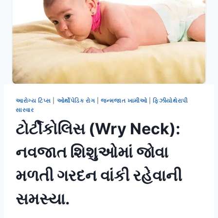
આરોગ્ય ટિપ્સ
|
ઓર્થોપેડિક રોગ
|
જન્મજાત ખામીઓ
|
ફિઝીયોથેરાપી
સારવાર
ટોર્ટીકોલિસ (Wry Neck):
નવજાત શિશુઓમાં જોવા
મળતી ગરદન વાંકી રહેવાની
સમસ્યા.