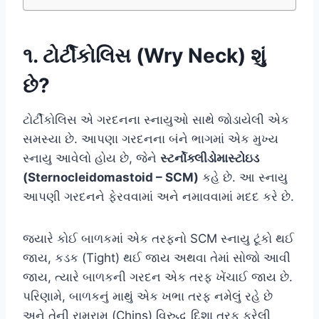
૧. ટોર્ટીકોલિસ (Wry Neck) શું
છે?
ટોર્ટીકોલિસ એ ગરદનના સ્નાયુઓ સાથે જોડાયેલી એક
સમસ્યા છે. આપણા ગરદનના બંને ભાગમાં એક મુખ્ય
સ્નાયુ આવેલો હોય છે, જેને
સ્ટર્નોક્લીડોમાસ્ટોઇડ
(Sternocleidomastoid – SCM)
કહે છે. આ સ્નાયુ
આપણી ગરદનને ફેરવવામાં અને નમાવવામાં મદદ કરે છે.
જ્યારે કોઈ બાળકમાં એક તરફનો SCM સ્નાયુ ટૂંકો થઈ
જાય, કડક (Tight) થઈ જાય અથવા તેમાં સોજો આવી
જાય, ત્યારે બાળકની ગરદન એક તરફ ખેંચાઈ જાય છે.
પરિણામે, બાળકનું માથું એક ખભા તરફ નમેલું રહે છે
અને તેની રામરામ (Chins) વિરુદ્ધ દિશા તરફ ફરેલી