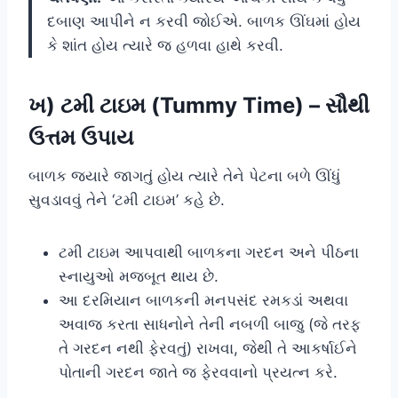
દબાણ આપીને ન કરવી જોઈએ. બાળક ઊંઘમાં હોય
કે શાંત હોય ત્યારે જ હળવા હાથે કરવી.
ખ) ટમી ટાઇમ (Tummy Time) – સૌથી
ઉત્તમ ઉપાય
બાળક જ્યારે જાગતું હોય ત્યારે તેને પેટના બળે ઊંધું
સુવડાવવું તેને ‘ટમી ટાઇમ’ કહે છે.
ટમી ટાઇમ આપવાથી બાળકના ગરદન અને પીઠના
સ્નાયુઓ મજબૂત થાય છે.
આ દરમિયાન બાળકની મનપસંદ રમકડાં અથવા
અવાજ કરતા સાધનોને તેની નબળી બાજુ (જે તરફ
તે ગરદન નથી ફેરવતું) રાખવા, જેથી તે આકર્ષાઈને
પોતાની ગરદન જાતે જ ફેરવવાનો પ્રયત્ન કરે.