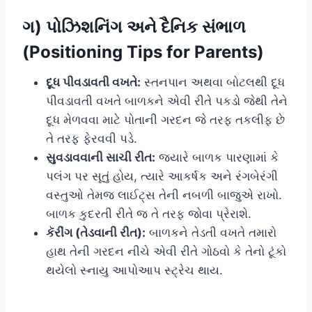
ગ) પોઝિશનિંગ અને દૈનિક સંભાળ
(Positioning Tips for Parents)
દૂધ પીવડાવતી વખતે:
સ્તનપાન અથવા બોટલથી દૂધ
પીવડાવતી વખતે બાળકને એવી રીતે પકડો જેથી તેને
દૂધ મેળવવા માટે પોતાની ગરદન જે તરફ તકલીફ છે
તે તરફ ફેરવવી પડે.
સુવડાવવાની સાચી રીત:
જ્યારે બાળક પારણામાં કે
પલંગ પર સૂતું હોય, ત્યારે આકર્ષક અને રંગબેરંગી
વસ્તુઓ તેમજ લાઈટ્સ તેની નબળી બાજુએ રાખો.
બાળક કુદરતી રીતે જ તે તરફ જોવા પ્રેરાશે.
કૅરીંગ (તેડવાની રીત):
બાળકને તેડતી વખતે તમારો
હાથ તેની ગરદન નીચે એવી રીતે ગોઠવો કે તેનો ટૂંકો
થયેલો સ્નાયુ આપોઆપ સ્ટ્રેચ થાય.