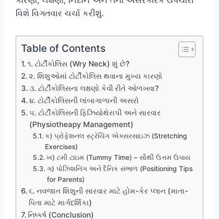
કારણો, લક્ષણો, નિદાન અને તેના અસરકારક ઉપચારો
વિશે વિગતવાર ચર્ચા કરીશું.
Table of Contents
૧. ટોર્ટીકોલિસ (Wry Neck) શું છે?
૨. શિશુઓમાં ટોર્ટીકોલિસ થવાના મુખ્ય કારણો
૩. ટોર્ટીકોલિસના લક્ષણો કેવી રીતે ઓળખવા?
૪. ટોર્ટીકોલિસની લાંબાગાળાની અસરો
૫. ટોર્ટીકોલિસની ફિઝિયોથેરાપી અને સારવાર
(Physiotheapy Management)
ક) પ્રોફેશનલ સ્ટ્રેચિંગ એક્સરસાઇઝ (Stretching
Exercises)
ખ) ટમી ટાઇમ (Tummy Time) – સૌથી ઉત્તમ ઉપાય
ગ) પોઝિશનિંગ અને દૈનિક સંભાળ (Positioning Tips
for Parents)
૬. નવજાત શિશુની સારવાર માટે હોમ-કેર પ્લાન (માતા-
પિતા માટે માર્ગદર્શિકા)
નિષ્કર્ષ (Conclusion)