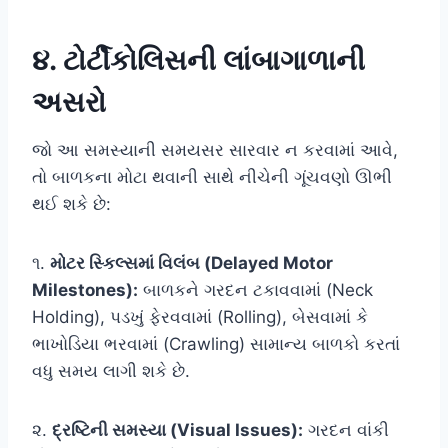
૪. ટોર્ટીકોલિસની લાંબાગાળાની
અસરો
જો આ સમસ્યાની સમયસર સારવાર ન કરવામાં આવે,
તો બાળકના મોટા થવાની સાથે નીચેની ગૂંચવણો ઊભી
થઈ શકે છે:
૧.
મોટર સ્કિલ્સમાં વિલંબ (Delayed Motor
Milestones):
બાળકને ગરદન ટકાવવામાં (Neck
Holding), પડખું ફેરવવામાં (Rolling), બેસવામાં કે
ભાખોડિયા ભરવામાં (Crawling) સામાન્ય બાળકો કરતાં
વધુ સમય લાગી શકે છે.
૨.
દ્રષ્ટિની સમસ્યા (Visual Issues):
ગરદન વાંકી