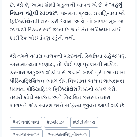
છે. જો કે, આમાં સૌથી મહત્વની બાબત એ છે કે
“વહેલું
નિદાન, વહેલી સારવાર”
. જન્મના પ્રથમ ૩ મહિનામાં જો
ફિઝિયોથેરાપી શરૂ કરી દેવામાં આવે, તો બાળક ખૂબ જ
ઝડપથી રિકવર થઈ જાય છે અને તેને ભવિષ્યમાં કોઈ
શારીરિક ખોડખાંપણ રહેતી નથી.
જો તમને તમારા બાળકની ગરદનની સ્થિતિમાં સહેજ પણ
અસામાન્યતા જણાય, તો કોઈ પણ પ્રકારની માલિશ
કરનારા અકુશળ લોકો પાસે જવાને બદલે તુરંત જ તમારા
પીડિયાટ્રિશિયન (બાળ રોગ નિષ્ણાત) અથવા લાયસન્સ
ધરાવતા પીડિયાટ્રિક ફિઝિયોથેરાપિસ્ટનો સંપર્ક કરો.
તમારી થોડી સતર્કતા અને નિયમિત કસરત તમારા
બાળકને એક સ્વસ્થ અને સક્રિય જીવન આપી શકે છે.
Post
#
ગર્દનનોદુખાવો
#
ટમીટાઇમ
#
ટોર્ટીકોલિસ
Tags:
#
નવજાતબાળક
#
નવજાતશિશુનીસંભાળ