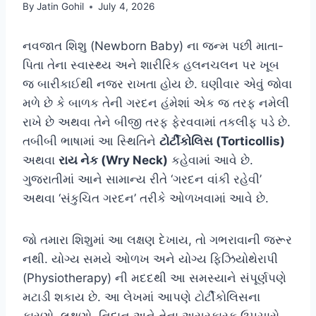
By
Jatin Gohil
July 4, 2026
નવજાત શિશુ (Newborn Baby) ના જન્મ પછી માતા-
પિતા તેના સ્વાસ્થ્ય અને શારીરિક હલનચલન પર ખૂબ
જ બારીકાઈથી નજર રાખતા હોય છે. ઘણીવાર એવું જોવા
મળે છે કે બાળક તેની ગરદન હંમેશાં એક જ તરફ નમેલી
રાખે છે અથવા તેને બીજી તરફ ફેરવવામાં તકલીફ પડે છે.
તબીબી ભાષામાં આ સ્થિતિને
ટોર્ટીકોલિસ (Torticollis)
અથવા
રાય નેક (Wry Neck)
કહેવામાં આવે છે.
ગુજરાતીમાં આને સામાન્ય રીતે ‘ગરદન વાંકી રહેવી’
અથવા ‘સંકુચિત ગરદન’ તરીકે ઓળખવામાં આવે છે.
જો તમારા શિશુમાં આ લક્ષણ દેખાય, તો ગભરાવાની જરૂર
નથી. યોગ્ય સમયે ઓળખ અને યોગ્ય ફિઝિયોથેરાપી
(Physiotherapy) ની મદદથી આ સમસ્યાને સંપૂર્ણપણે
મટાડી શકાય છે. આ લેખમાં આપણે ટોર્ટીકોલિસના