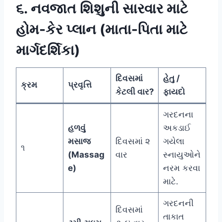
૬. નવજાત શિશુની સારવાર માટે
હોમ-કેર પ્લાન (માતા-પિતા માટે
માર્ગદર્શિકા)
દિવસમાં
હેતુ /
ક્રમ
પ્રવૃત્તિ
કેટલી વાર?
ફાયદો
ગરદનના
હળવું
અકડાઈ
મસાજ
દિવસમાં ૨
ગયેલા
૧
(Massag
વાર
સ્નાયુઓને
e)
નરમ કરવા
માટે.
ગરદનની
દિવસમાં
તાકાત