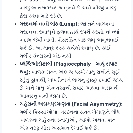
બાજુ આરામદાયક અનુભવે છે અને બીજી બાજુ
ફેસ કરવા માટે રડે છે.
ગરદનમાં નાની ગાંઠ (Lump):
જો તમે બાળકના
ગરદનના સ્નાયુને હળવા હાથે સ્પર્શ કરશો, તો ત્યાં
બદામ જેવી નાની, પીડારહિત ગાંઠ જેવું અનુભવાઈ
શકે છે. આ માત્ર કડક થયેલો સ્નાયુ છે, કોઈ
ગંભીર કેન્સરની ગાંઠ નથી.
પ્લેજિઓસેફાલી (Plagiocephaly – માથું સપાટ
થવું):
બાળક સતત એક જ પડખે માથું રાખીને સૂઈ
રહેતું હોવાથી, ખોપડીના તે ભાગનું હાડકું દબાઈ જાય
છે અને માથું એક તરફથી સપાટ અથવા અસમર્થ
આકારનું બની જાય છે.
ચહેરાની અસમપ્રમાણતા (Facial Asymmetry):
ગંભીર કિસ્સાઓમાં, ગરદનના સતત ખેંચાણને લીધે
બાળકના ચહેરાના સ્નાયુઓ, આંખો અથવા કાન
એક તરફ થોડા અસમાન દેખાઈ શકે છે.