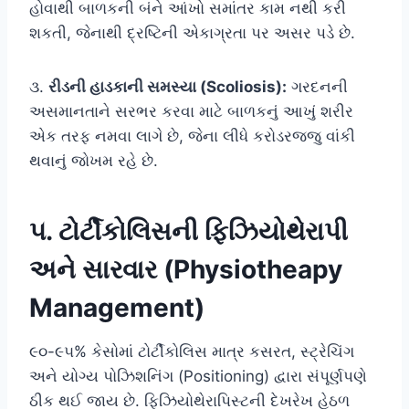
હોવાથી બાળકની બંને આંખો સમાંતર કામ નથી કરી
શકતી, જેનાથી દ્રષ્ટિની એકાગ્રતા પર અસર પડે છે.
૩.
રીડની હાડકાની સમસ્યા (Scoliosis):
ગરદનની
અસમાનતાને સરભર કરવા માટે બાળકનું આખું શરીર
એક તરફ નમવા લાગે છે, જેના લીધે કરોડરજ્જુ વાંકી
થવાનું જોખમ રહે છે.
૫. ટોર્ટીકોલિસની ફિઝિયોથેરાપી
અને સારવાર (Physiotheapy
Management)
૯૦-૯૫% કેસોમાં ટોર્ટીકોલિસ માત્ર કસરત, સ્ટ્રેચિંગ
અને યોગ્ય પોઝિશનિંગ (Positioning) દ્વારા સંપૂર્ણપણે
ઠીક થઈ જાય છે. ફિઝિયોથેરાપિસ્ટની દેખરેખ હેઠળ