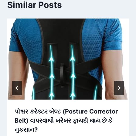
Similar Posts
પોશ્ચર કરેક્ટર બેલ્ટ (Posture Corrector
Belt) વાપરવાથી ખરેખર ફાયદો થાય છે કે
નુકસાન?