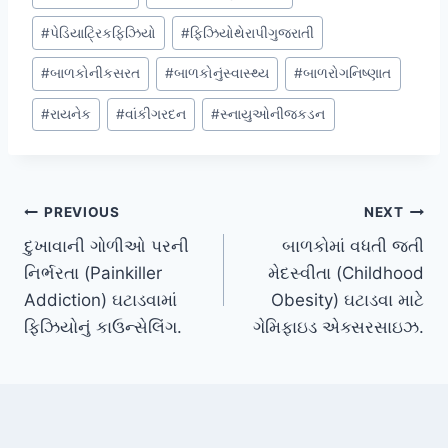
#
પેડિયાટ્રિકફિઝિયો
#
ફિઝિયોથેરાપીગુજરાતી
#
બાળકોનીકસરત
#
બાળકોનુંસ્વાસ્થ્ય
#
બાળરોગનિષ્ણાત
#
રાયનેક
#
વાંકીગરદન
#
સ્નાયુઓનીજકડન
Post
PREVIOUS
NEXT
દુખાવાની ગોળીઓ પરની
બાળકોમાં વધતી જતી
navigation
નિર્ભરતા (Painkiller
મેદસ્વીતા (Childhood
Addiction) ઘટાડવામાં
Obesity) ઘટાડવા માટે
ફિઝિયોનું કાઉન્સેલિંગ.
ગેમિફાઇડ એક્સરસાઇઝ.