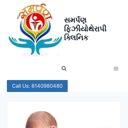
Skip
to
સમર્પણ
content
ફિઝીયોથેરાપી
ક્લિનિક
Call Us: 8140980480