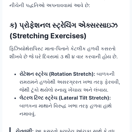
નીચેની પદ્ધતિઓ અપનાવવામાં આવે છે:
ક) પ્રોફેશનલ સ્ટ્રેચિંગ એક્સરસાઇઝ
(Stretching Exercises)
ફિઝિયોથેરાપિસ્ટ માતા-પિતાને કેટલીક હળવી કસરતો
શીખવે છે જે ઘરે દિવસમાં ૩ થી ૪ વાર કરવાની હોય છે.
રોટેશન સ્ટ્રેચ (Rotation Stretch):
બાળકની
રામરામને હળવેથી અસરગ્રસ્ત ખભા તરફ ફેરવવી,
જેથી ટૂંકો થયેલો સ્નાયુ ખેંચાય અને લંબાય.
લેટરલ ટિલ્ટ સ્ટ્રેચ (Lateral Tilt Stretch):
બાળકના માથાને વિરુદ્ધ ખભા તરફ હળવા હાથે
નમાવવું.
ચેતવણી:
આ કસરતો ક્યારેય આંચકા સાથે કે વધુ