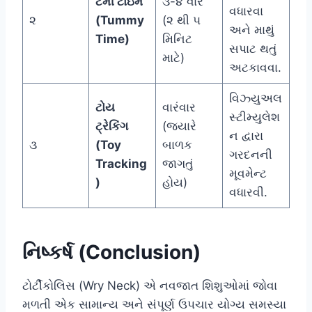
ટમી ટાઇમ
૩-૪ વાર
વધારવા
૨
(Tummy
(૨ થી ૫
અને માથું
Time)
મિનિટ
સપાટ થતું
માટે)
અટકાવવા.
વિઝ્યુઅલ
ટોય
વારંવાર
સ્ટીમ્યુલેશ
ટ્રેકિંગ
(જ્યારે
ન દ્વારા
૩
(Toy
બાળક
ગરદનની
Tracking
જાગતું
મૂવમેન્ટ
)
હોય)
વધારવી.
નિષ્કર્ષ (Conclusion)
ટોર્ટીકોલિસ (Wry Neck) એ નવજાત શિશુઓમાં જોવા
મળતી એક સામાન્ય અને સંપૂર્ણ ઉપચાર યોગ્ય સમસ્યા