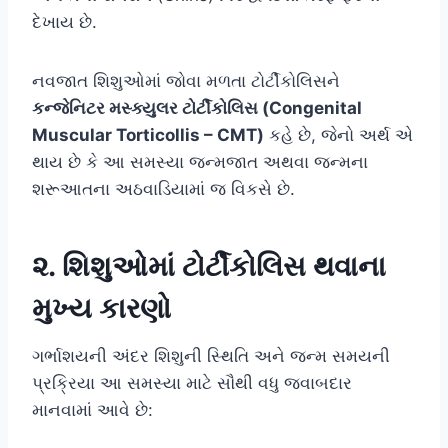
દેખાય છે.
નવજાત શિશુઓમાં જોવા મળતા ટોર્ટીકોલિસને
કન્જેનિટર મસ્ક્યુલર ટોર્ટીકોલિસ (Congenital
Muscular Torticollis – CMT)
કહે છે, જેનો અર્થ એ
થાય છે કે આ સમસ્યા જન્મજાત અથવા જન્મના
શરૂઆતના અઠવાડિયામાં જ વિકસે છે.
૨. શિશુઓમાં ટોર્ટીકોલિસ થવાના
મુખ્ય કારણો
ગર્ભાશયની અંદર શિશુની સ્થિતિ અને જન્મ સમયની
પ્રક્રિયા આ સમસ્યા માટે સૌથી વધુ જવાબદાર
માનવામાં આવે છે: