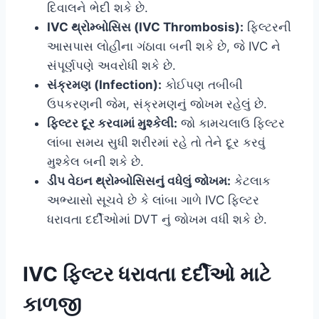
દિવાલને ભેદી શકે છે.
IVC થ્રોમ્બોસિસ (IVC Thrombosis):
ફિલ્ટરની
આસપાસ લોહીના ગંઠાવા બની શકે છે, જે IVC ને
સંપૂર્ણપણે અવરોધી શકે છે.
સંક્રમણ (Infection):
કોઈપણ તબીબી
ઉપકરણની જેમ, સંક્રમણનું જોખમ રહેલું છે.
ફિલ્ટર દૂર કરવામાં મુશ્કેલી:
જો કામચલાઉ ફિલ્ટર
લાંબા સમય સુધી શરીરમાં રહે તો તેને દૂર કરવું
મુશ્કેલ બની શકે છે.
ડીપ વેઇન થ્રોમ્બોસિસનું વધેલું જોખમ:
કેટલાક
અભ્યાસો સૂચવે છે કે લાંબા ગાળે IVC ફિલ્ટર
ધરાવતા દર્દીઓમાં DVT નું જોખમ વધી શકે છે.
IVC ફિલ્ટર ધરાવતા દર્દીઓ માટે
કાળજી