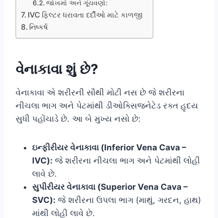
જોખમો અને ગૂંચવણો:
IVC ફિલ્ટર ધરાવતા દર્દીઓ માટે કાળજી
નિષ્કર્ષ
વેનાકાવા શું છે?
વેનાકાવા એ શરીરની સૌથી મોટી નસ છે જે શરીરના
નીચલા ભાગ અને પેટમાંથી ડીઓક્સિજનેટેડ રક્ત હૃદય
સુધી પહોંચાડે છે. આ બે મુખ્ય નસો છે:
ઇન્ફીરીયર વેનાકાવા (Inferior Vena Cava –
IVC):
જે શરીરના નીચલા ભાગ અને પેટમાંથી લોહી
લાવે છે.
સુપીરીયર વેનાકાવા (Superior Vena Cava –
SVC):
જે શરીરના ઉપલા ભાગ (માથું, ગરદન, હાથ)
માંથી લોહી લાવે છે.