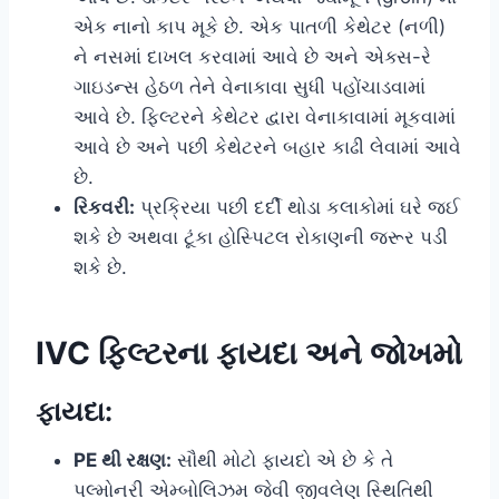
એક નાનો કાપ મૂકે છે. એક પાતળી કેથેટર (નળી)
ને નસમાં દાખલ કરવામાં આવે છે અને એક્સ-રે
ગાઇડન્સ હેઠળ તેને વેનાકાવા સુધી પહોંચાડવામાં
આવે છે. ફિલ્ટરને કેથેટર દ્વારા વેનાકાવામાં મૂકવામાં
આવે છે અને પછી કેથેટરને બહાર કાઢી લેવામાં આવે
છે.
રિકવરી:
પ્રક્રિયા પછી દર્દી થોડા કલાકોમાં ઘરે જઈ
શકે છે અથવા ટૂંકા હોસ્પિટલ રોકાણની જરૂર પડી
શકે છે.
IVC ફિલ્ટરના ફાયદા અને જોખમો
ફાયદા:
PE થી રક્ષણ:
સૌથી મોટો ફાયદો એ છે કે તે
પલ્મોનરી એમ્બોલિઝમ જેવી જીવલેણ સ્થિતિથી