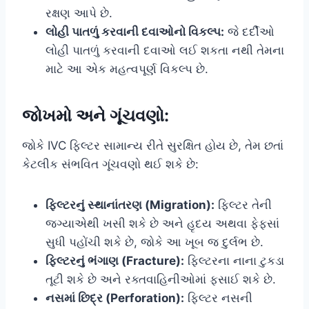
રક્ષણ આપે છે.
લોહી પાતળું કરવાની દવાઓનો વિકલ્પ:
જે દર્દીઓ
લોહી પાતળું કરવાની દવાઓ લઈ શકતા નથી તેમના
માટે આ એક મહત્વપૂર્ણ વિકલ્પ છે.
જોખમો અને ગૂંચવણો:
જોકે IVC ફિલ્ટર સામાન્ય રીતે સુરક્ષિત હોય છે, તેમ છતાં
કેટલીક સંભવિત ગૂંચવણો થઈ શકે છે:
ફિલ્ટરનું સ્થાનાંતરણ (Migration):
ફિલ્ટર તેની
જગ્યાએથી ખસી શકે છે અને હૃદય અથવા ફેફસાં
સુધી પહોંચી શકે છે, જોકે આ ખૂબ જ દુર્લભ છે.
ફિલ્ટરનું ભંગાણ (Fracture):
ફિલ્ટરના નાના ટુકડા
તૂટી શકે છે અને રક્તવાહિનીઓમાં ફસાઈ શકે છે.
નસમાં છિદ્ર (Perforation):
ફિલ્ટર નસની