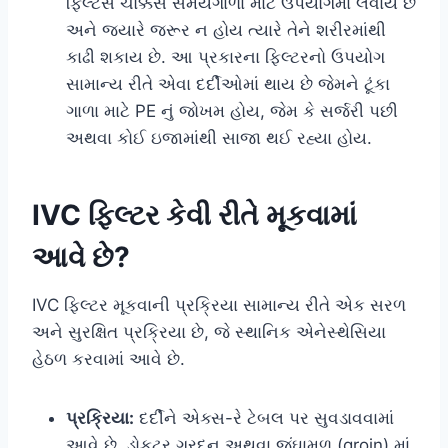
ફિલ્ટર્સ ચોક્કસ સમયગાળા માટે ઉપયોગમાં લેવાય છે
અને જ્યારે જરૂર ન હોય ત્યારે તેને શરીરમાંથી
કાઢી શકાય છે. આ પ્રકારના ફિલ્ટરનો ઉપયોગ
સામાન્ય રીતે એવા દર્દીઓમાં થાય છે જેમને ટૂંકા
ગાળા માટે PE નું જોખમ હોય, જેમ કે સર્જરી પછી
અથવા કોઈ ઇજામાંથી સાજા થઈ રહ્યા હોય.
IVC ફિલ્ટર કેવી રીતે મૂકવામાં
આવે છે?
IVC ફિલ્ટર મૂકવાની પ્રક્રિયા સામાન્ય રીતે એક સરળ
અને સુરક્ષિત પ્રક્રિયા છે, જે સ્થાનિક એનેસ્થેસિયા
હેઠળ કરવામાં આવે છે.
પ્રક્રિયા:
દર્દીને એક્સ-રે ટેબલ પર સુવડાવવામાં
આવે છે. ડોકટર ગરદન અથવા જંઘામૂળ (groin) માં