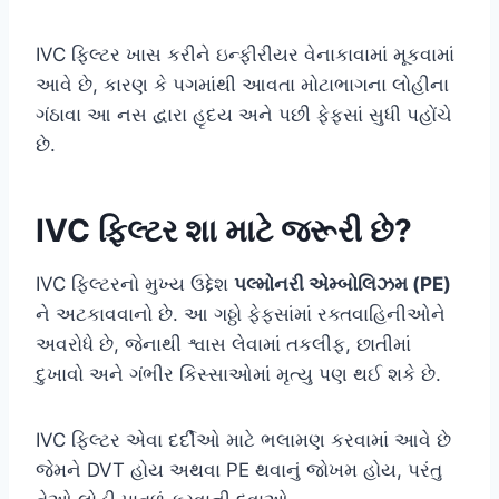
IVC ફિલ્ટર ખાસ કરીને ઇન્ફીરીયર વેનાકાવામાં મૂકવામાં
આવે છે, કારણ કે પગમાંથી આવતા મોટાભાગના લોહીના
ગંઠાવા આ નસ દ્વારા હૃદય અને પછી ફેફસાં સુધી પહોંચે
છે.
IVC ફિલ્ટર શા માટે જરૂરી છે?
IVC ફિલ્ટરનો મુખ્ય ઉદ્દેશ
પલ્મોનરી એમ્બોલિઝમ (PE)
ને અટકાવવાનો છે. આ ગઠ્ઠો ફેફસાંમાં રક્તવાહિનીઓને
અવરોધે છે, જેનાથી શ્વાસ લેવામાં તકલીફ, છાતીમાં
દુખાવો અને ગંભીર કિસ્સાઓમાં મૃત્યુ પણ થઈ શકે છે.
IVC ફિલ્ટર એવા દર્દીઓ માટે ભલામણ કરવામાં આવે છે
જેમને DVT હોય અથવા PE થવાનું જોખમ હોય, પરંતુ