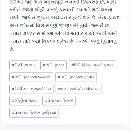
દર્દીઓ માટે એક મહત્વપૂર્ણ તબીબી ઉપકરણ છે, ખાસ
કરીને જેઓ લોહી પાતળું કરવાની દવાઓ લઈ શકતા
નથી. જોકે તે જીવન બચાવનાર હોઈ શકે છે, તેના ફાયદા
અને જોખમો વિશે સંપૂર્ણ જાણકારી હોવી જરૂરી છે.
તમારા ડોક્ટર સાથે આ અંગે વિગતવાર ચર્ચા કરવી અને
તમારા માટે કયો વિકલ્પ શ્રેષ્ઠ છે તે નક્કી કરવું હિતાવહ
છે.
Post
#
DVT સારવાર
#
IVC ફિલ્ટર
#
IVC ફિલ્ટર ક્યારે મુકાય
Tags:
#
IVC ફિલ્ટરના જોખમો
#
IVC ફિલ્ટરના ફાયદા
#
ઊંડી નસ થ્રોમ્બોસિસ
#
પલ્મોનરી એમ્બોલિઝમ
#
લોહીના ગંઠાવા
#
વેનાકાવા ફિલ્ટર
#
વેનાકાવા ફિલ્ટર પ્રક્રિયા