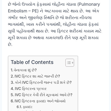
છે જેનો ઉપયોગ ફેફસામાં લોહીના ગંઠાવા (Pulmonary
Embolism – PE) ને અટકાવવા માટે થાય છે. આ એક
ગંભીર અને જીવલેણ સ્થિતિ છે જે શરીરના નીચલા
ભાગમાંથી, ખાસ કરીને પગમાંથી, લોહીના ગંઠાવા ફેફસાં
સુધી પહોંચવાથી થાય છે. આ ફિલ્ટર શરીરમાં કાયમ માટે
મૂકી શકાય છે અથવા કામચલાઉ રીતે પણ મૂકી શકાય
છે.
Table of Contents
વેનાકાવા શું છે?
IVC ફિલ્ટર શા માટે જરૂરી છે?
કોને IVC ફિલ્ટરની જરૂર પડી શકે છે?
IVC ફિલ્ટરના પ્રકાર
IVC ફિલ્ટર કેવી રીતે મૂકવામાં આવે છે?
IVC ફિલ્ટરના ફાયદા અને જોખમો
ફાયદા: