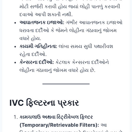
મોટી સર્જરી કરાવી હોય જ્યાં લોહી પાતળું કરવાની
દવાઓ આપી શકાતી નથી.
આઘાતજનક ઇજાઓ:
ગંભીર આઘાતજનક ઇજાઓ
ધરાવતા દર્દીઓ કે જેમને લોહીના ગંઠાવાનું જોખમ
વધારે હોય.
કાયમી ગતિહીનતા:
લાંબા સમય સુધી પથારીવશ
રહેતા દર્દીઓ.
કેન્સરના દર્દીઓ:
કેટલાક કેન્સરના દર્દીઓને
લોહીના ગંઠાવાનું જોખમ વધારે હોય છે.
IVC ફિલ્ટરના પ્રકાર
કામચલાઉ અથવા રિટ્રીવેબલ ફિલ્ટર
(Temporary/Retrievable Filters):
આ