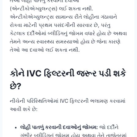
તેઓ લોહી પાતળું કરવાની દવાઓ
(એન્ટીકોએગ્યુલન્ટ્સ) લઈ શકતા નથી.
એન્ટીકોએગ્યુલન્ટ્સ સામાન્ય રીતે લોહીના ગંઠાવાને
રોકવા માટેની પ્રથમ પસંદગીની સારવાર છે, પરંતુ
કેટલાક દર્દીઓમાં બ્લીડિંગનું જોખમ વધારે હોય છે અથવા
તેમને અન્ય સ્વાસ્થ્ય સમસ્યાઓ હોય છે જેના કારણે
તેઓ આ દવાઓ લઈ શકતા નથી.
કોને IVC ફિલ્ટરની જરૂર પડી શકે
છે?
નીચેની પરિસ્થિતિઓમાં IVC ફિલ્ટરની ભલામણ કરવામાં
આવી શકે છે:
લોહી પાતળું કરવાની દવાઓનું જોખમ:
જો દર્દીને
ગંભીર બ્લીડિંગનું જોખમ હોય અથવા તેને તાજેતરમાં