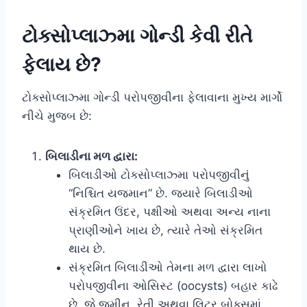
ટોક્સોપ્લાઝ્મા ગોન્ડી કેવી રીતે
ફેલાય છે?
ટોક્સોપ્લાઝ્મા ગોન્ડી પરોપજીવીના ફેલાવાના મુખ્ય માર્ગો
નીચે મુજબ છે:
બિલાડીના મળ દ્વારા:
બિલાડીઓ ટોક્સોપ્લાઝ્મા પરોપજીવીનું
“નિશ્ચિત યજમાન” છે. જ્યારે બિલાડીઓ
સંક્રમિત ઉંદર, પક્ષીઓ અથવા અન્ય નાના
પ્રાણીઓને ખાય છે, ત્યારે તેઓ સંક્રમિત
થાય છે.
સંક્રમિત બિલાડીઓ તેમના મળ દ્વારા લાખો
પરોપજીવીના ઓસિસ્ટ (oocysts) બહાર કાઢે
છે, જે જમીન, રેતી અથવા લિટર બોક્સમાં