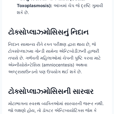
Toxoplasmosis):
આંખમાં ચેપ જે દ્રષ્ટિ ગુમાવી
શકે છે.
ટોક્સોપ્લાઝ્મોસિસનું નિદાન
નિદાન સામાન્ય રીતે રક્ત પરીક્ષણ દ્વારા થાય છે, જે
ટોક્સોપ્લાઝ્મા ગોન્ડી સામેના એન્ટિબોડીઝની હાજરી
તપાસે છે. ગર્ભવતી મહિલાઓમાં ચેપની પુષ્ટિ કરવા માટે
એમ્નીયોસેન્ટેસિસ (amniocentesis) અથવા
અલ્ટ્રાસાઉન્ડનો પણ ઉપયોગ થઈ શકે છે.
ટોક્સોપ્લાઝ્મોસિસની સારવાર
મોટાભાગના સ્વસ્થ વ્યક્તિઓમાં સારવારની જરૂર નથી.
જો લક્ષણો હોય, તો ડૉક્ટર એન્ટિબાયોટિક્સ જેમ કે