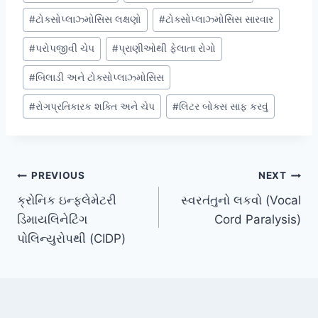
#
ટોક્સોપ્લાઝ્મોસિસ લક્ષણો
#
ટોક્સોપ્લાઝ્મોસિસ સારવાર
#
પરોપજીવી ચેપ
#
પ્રાણીઓથી ફેલાતા રોગો
#
બિલાડી અને ટોક્સોપ્લાઝ્મોસિસ
#
રોગપ્રતિકારક શક્તિ અને ચેપ
#
લિટર બોક્સ સાફ કરવું
Post
PREVIOUS
NEXT
ક્રોનિક ઇન્ફ્લેમેટરી
સ્વરતંતુનો લકવો (Vocal
navigation
ડિમાયલિનેટિંગ
Cord Paralysis)
પોલિન્યુરોપથી (CIDP)