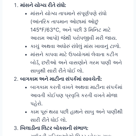
માંસને યોગ્ય રીતે રાંધો:
માંસને યોગ્ય તાપમાને સંપૂર્ણપણે રાંધો
(આંતરિક તાપમાન ઓછામાં ઓછું
145°F/63°C, અને પછી 3 મિનિટ માટે
આરામ આપો) જેથી પરોપજીવી મરી જાય.
કાચું અથવા અધોરું રાંધેલું માંસ ખાવાનું ટાળો.
માંસને કાપવા માટે ઉપયોગમાં લેવાતા કટીંગ
બોર્ડ, છરીઓ અને વાસણોને ગરમ પાણી અને
સાબુથી સારી રીતે ધોઈ લો.
બાગકામ અને માટીના સંપર્કમાં સાવચેતી:
બાગકામ કરતી વખતે અથવા માટીના સંપર્કમાં
આવતી કોઈપણ પ્રવૃત્તિ કરતી વખતે મોજા
પહેરો.
કામ પૂરું થયા પછી હાથને સાબુ અને પાણીથી
સારી રીતે ધોઈ લો.
બિલાડીના લિટર બોક્સની સંભાળ: