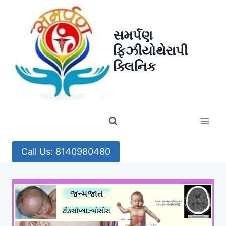
Skip
to
સમર્પણ
content
ફિઝીયોથેરાપી
ક્લિનિક
Call Us: 8140980480