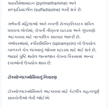
પાયરીમેથામાઇન (pyrimethamine) અને
સલ્ફાડિયાઝીન (sulfadiazine) લખી શકે છે.
ગર્ભવતી મહિલાઓ અને નબળી રોગપ્રતિકારક શક્તિ
ધરાવતા લોકોમાં, ચેપની તીવ્રતા ઘટાડવા અને ગૂંચવણો
અટકાવવા માટે તાત્કાલિક સારવાર જરૂરી છે.
ગર્ભાવસ્થામાં, સ્પીરામિસિન (spiramycin) નો ઉપયોગ
બાળકને ચેપ લાગવાનું જોખમ ઘટાડવા માટે થઈ શકે છે,
જ્યારે પુષ્ટિ થયેલ જન્મજાત ચેપના કિસ્સામાં અન્ય
દવાઓનો ઉપયોગ થાય છે.
ટોક્સોપ્લાઝ્મોસિસનું નિવારણ
ટોક્સોપ્લાઝ્મોસિસને અટકાવવા માટે કેટલીક મહત્વપૂર્ણ
સાવચેતીઓ લેવી જોઈએ: