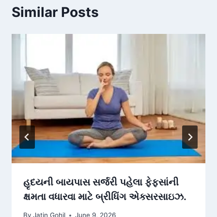
Similar Posts
હૃદયની બાયપાસ સર્જરી પહેલા ફેફસાંની
ક્ષમતા વધારવા માટે બ્રીધિંગ એક્સરસાઇઝ.
By
Jatin Gohil
June 9, 2026