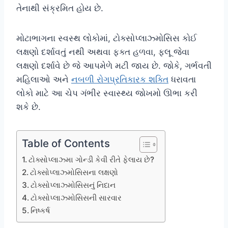
તેનાથી સંક્રમિત હોય છે.
મોટાભાગના સ્વસ્થ લોકોમાં, ટોક્સોપ્લાઝ્મોસિસ કોઈ
લક્ષણો દર્શાવતું નથી અથવા ફક્ત હળવા, ફ્લૂ જેવા
લક્ષણો દર્શાવે છે જે આપમેળે મટી જાય છે. જોકે, ગર્ભવતી
મહિલાઓ અને
નબળી રોગપ્રતિકારક શક્તિ
ધરાવતા
લોકો માટે આ ચેપ ગંભીર સ્વાસ્થ્ય જોખમો ઊભા કરી
શકે છે.
Table of Contents
ટોક્સોપ્લાઝ્મા ગોન્ડી કેવી રીતે ફેલાય છે?
ટોક્સોપ્લાઝ્મોસિસના લક્ષણો
ટોક્સોપ્લાઝ્મોસિસનું નિદાન
ટોક્સોપ્લાઝ્મોસિસની સારવાર
નિષ્કર્ષ