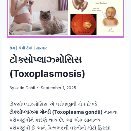
રોગ
|
ચેપી રોગો
|
સારવાર
ટોક્સોપ્લાઝ્મોસિસ
(Toxoplasmosis)
By
Jatin Gohil
September 1, 2025
ટોક્સોપ્લાઝ્મોસિસ એ પરોપજીવી ચેપ છે જે
ટોક્સોપ્લાઝ્મા ગોન્ડી (Toxoplasma gondii)
નામના
પરોપજીવીને કારણે થાય છે. આ એક સામાન્ય
પરોપજીવી છે અને વિશ્વભરની વસ્તીનો મોટો હિસ્સો