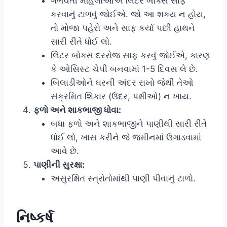
ગર્ભવતી મહિલાઓએ લિટર બોક્સ સાફ
કરવાનું ટાળવું જોઈએ. જો આ શક્ય ન હોય,
તો મોજા પહેરો અને સાફ કર્યા પછી હાથને
સારી રીતે ધોઈ લો.
લિટર બોક્સ દરરોજ સાફ કરવું જોઈએ, કારણ
કે ઓસિસ્ટ ચેપી બનવામાં 1-5 દિવસ લે છે.
બિલાડીઓને ઘરની અંદર રાખો જેથી તેઓ
સંક્રમિત શિકાર (ઉંદર, પક્ષીઓ) ન ખાય.
ફળો અને શાકભાજી ધોવા:
બધા ફળો અને શાકભાજીને પાણીથી સારી રીતે
ધોઈ લો, ખાસ કરીને જે જમીનમાં ઉગાડવામાં
આવે છે.
પાણીની સુરક્ષા:
અસુરક્ષિત સ્ત્રોતોમાંથી પાણી પીવાનું ટાળો.
નિષ્કર્ષ