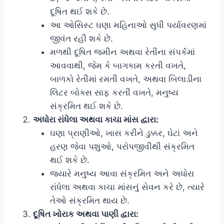
દૂષિત થઈ શકે છે.
આ ઓસિસ્ટ ઘણા મહિનાઓ સુધી પર્યાવરણમાં
જીવંત રહી શકે છે.
મળથી દૂષિત જમીન અથવા રેતીના સંપર્કમાં
આવવાથી, જેમ કે બાગકામ કરતી વખતે,
બાળકો રેતીમાં રમતી વખતે, અથવા બિલાડીના
લિટર બોક્સ સાફ કરતી વખતે, મનુષ્ય
સંક્રમિત થઈ શકે છે.
અધોરા રાંધેલા અથવા કાચા માંસ દ્વારા:
ઘણા પ્રાણીઓ, ખાસ કરીને ડુક્કર, ઘેટાં અને
હરણ જેવા પશુઓ, પરોપજીવીથી સંક્રમિત
થઈ શકે છે.
જ્યારે મનુષ્ય આવા સંક્રમિત અને અધોરા
રાંધેલા અથવા કાચા માંસનું સેવન કરે છે, ત્યારે
તેઓ સંક્રમિત થાય છે.
દૂષિત ખોરાક અથવા પાણી દ્વારા: