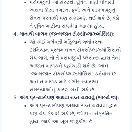
પરોપજીવી ઓસિસ્ટથી દૂષિત પાણી પીવાથી
અથવા ધોયા વગરના ફળો અને શાકભાજીનું
સેવન કરવાથી પણ સંક્રમણ થઈ શકે છે, જો
તે દૂષિત માટીના સંપર્કમાં આવ્યા હોય.
માતાથી બાળક (જન્મજાત ટોક્સોપ્લાઝ્મોસિસ):
જો કોઈ ગર્ભવતી મહિલાને ગર્ભાવસ્થા
દરમિયાન પ્રથમ વખત ટોક્સોપ્લાઝ્મોસિસનો
ચેપ લાગે, તો તે પરોપજીવી પ્લેસેન્ટા દ્વારા તેના
અજાત બાળકને પહોંચાડી શકે છે. આને
“જન્મજાત ટોક્સોપ્લાઝ્મોસિસ” કહેવાય છે
અને તે બાળક માટે ગંભીર સ્વાસ્થ્ય
સમસ્યાઓનું કારણ બની શકે છે.
અંગ પ્રત્યારોપણ અથવા રક્ત ચઢાવવું (ભાગ્યે જ):
અંગ પ્રત્યારોપણ અથવા રક્ત ચઢાવવા દ્વારા
પણ ચેપ ફેલાઈ શકે છે, જો દાતા સંક્રમિત
હોય, જોકે આ ખૂબ જ દુર્લભ છે.