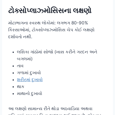
ટોક્સોપ્લાઝ્મોસિસના લક્ષણો
મોટાભાગના સ્વસ્થ લોકોમાં: લગભગ 80-90%
કિસ્સાઓમાં, ટોક્સોપ્લાઝ્મોસિસ ચેપ કોઈ લક્ષણો
દર્શાવતો નથી.
લસિકા ગાંઠોમાં સોજો (ખાસ કરીને ગરદન અને
બગલમાં)
તાવ
ગળામાં દુખાવો
શરીરમાં દુખાવો
થાક
માથાનો દુખાવો
આ લક્ષણો સામાન્ય રીતે થોડા અઠવાડિયા અથવા