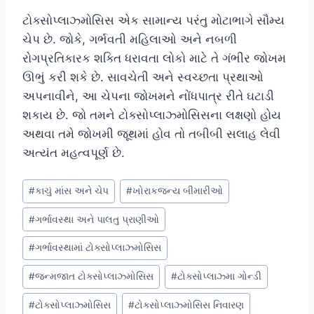
ટોક્સોપ્લાઝ્મોસિસ એક સામાન્ય પરંતુ મોટાભાગે સૌમ્ય
ચેપ છે. જોકે, ગર્ભવતી મહિલાઓ અને નબળી
રોગપ્રતિકારક શક્તિ ધરાવતા લોકો માટે તે ગંભીર જોખમ
ઊભું કરી શકે છે. સાવચેતી અને સ્વચ્છતા પ્રથાઓ
અપનાવીને, આ ચેપના જોખમને નોંધપાત્ર રીતે ઘટાડી
શકાય છે. જો તમને ટોક્સોપ્લાઝ્મોસિસના લક્ષણો હોય
અથવા તમે જોખમી જૂથમાં હોવ તો તબીબી સલાહ લેવી
અત્યંત મહત્વપૂર્ણ છે.
Post
#
કાચું માંસ અને ચેપ
#
ખોરાકજન્ય બીમારીઓ
Tags:
#
ગર્ભાવસ્થા અને પાલતુ પ્રાણીઓ
#
ગર્ભાવસ્થામાં ટોક્સોપ્લાઝ્મોસિસ
#
જન્મજાત ટોક્સોપ્લાઝ્મોસિસ
#
ટોક્સોપ્લાઝ્મા ગોન્ડી
#
ટોક્સોપ્લાઝ્મોસિસ
#
ટોક્સોપ્લાઝ્મોસિસ નિવારણ