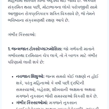
મહિનામાં સારવાર વિના અદૃશ્ય થઈ જાય છે. એકવાર
સંક્રમિત થયા પછી, મોટાભાગના લોકો પરોપજીવી સામે
આજીવન રોગપ્રતિકારક શક્તિ વિકસાવે છે, જે તેમને
ભવિષ્યના સંક્રમણથી રક્ષણ આપે છે.
ગંભીર કિસ્સાઓ:
1. જન્મજાત ટોક્સોપ્લાઝ્મોસિસ:
જો ગર્ભવતી માતાને
ગર્ભાવસ્થા દરમિયાન ચેપ લાગે, તો તે બાળક માટે ગંભીર
પરિણામો લાવી શકે છે:
નવજાત શિશુઓ:
જન્મ સમયે કોઈ લક્ષણો ન હોઈ
શકે, પરંતુ મહિનાઓ કે વર્ષો પછી દ્રષ્ટિની
સમસ્યાઓ, બહેરાશ, શીખવાની અક્ષમતા અથવા
મગજને નુકસાન જેવી સમસ્યાઓ વિકસી શકે છે.
ગંભીર કિસ્સાઓમાં:
મગજને નુકસાન