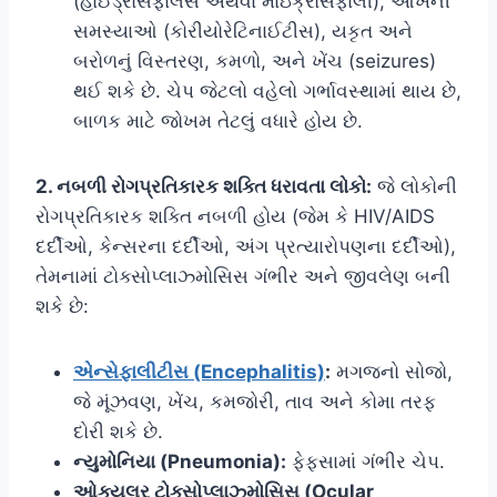
(હાઈડ્રોસેફાલસ અથવા માઇક્રોસેફાલી), આંખની
સમસ્યાઓ (કોરીયોરેટિનાઈટીસ), યકૃત અને
બરોળનું વિસ્તરણ, કમળો, અને ખેંચ (seizures)
થઈ શકે છે. ચેપ જેટલો વહેલો ગર્ભાવસ્થામાં થાય છે,
બાળક માટે જોખમ તેટલું વધારે હોય છે.
2. નબળી રોગપ્રતિકારક શક્તિ ધરાવતા લોકો:
જે લોકોની
રોગપ્રતિકારક શક્તિ નબળી હોય (જેમ કે HIV/AIDS
દર્દીઓ, કેન્સરના દર્દીઓ, અંગ પ્રત્યારોપણના દર્દીઓ),
તેમનામાં ટોક્સોપ્લાઝ્મોસિસ ગંભીર અને જીવલેણ બની
શકે છે:
એન્સેફાલીટીસ (Encephalitis)
:
મગજનો સોજો,
જે મૂંઝવણ, ખેંચ, કમજોરી, તાવ અને કોમા તરફ
દોરી શકે છે.
ન્યુમોનિયા (Pneumonia):
ફેફસામાં ગંભીર ચેપ.
ઓક્યુલર ટોક્સોપ્લાઝ્મોસિસ (Ocular