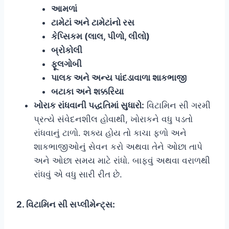
આમળાં
ટામેટાં અને ટામેટાંનો રસ
કેપ્સિકમ (લાલ, પીળો, લીલો)
બ્રોકોલી
ફૂલગોબી
પાલક અને અન્ય પાંદડાવાળા શાકભાજી
બટાકા અને શક્કરિયા
ખોરાક રાંધવાની પદ્ધતિમાં સુધારો:
વિટામિન સી ગરમી
પ્રત્યે સંવેદનશીલ હોવાથી, ખોરાકને વધુ પડતો
રાંધવાનું ટાળો. શક્ય હોય તો કાચા ફળો અને
શાકભાજીઓનું સેવન કરો અથવા તેને ઓછા તાપે
અને ઓછા સમય માટે રાંધો. બાફવું અથવા વરાળથી
રાંધવું એ વધુ સારી રીત છે.
2. વિટામિન સી સપ્લીમેન્ટ્સ: