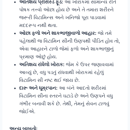
અતિશય પ્રોસેસ્ડ ફૂડ:
આ ખોરાકમાં સામાન્ય રીતે
પોષક તત્ત્વો ઓછા હોય છે અને તે તમારા શરીરને
જરૂરી વિટામિન્સ અને ખનિજો પૂરા પાડવામાં
મદદરૂપ નથી થતા.
ઓછા ફળો અને શાકભાજીવાળો આહાર:
જો તમે
પહેલાથી જ વિટામિન સીની ઉણપથી પીડિત હોવ તો,
એવા આહારને ટાળો જેમાં ફળો અને શાકભાજીનું
પ્રમાણ ઓછું હોય.
અતિશય રાંધેલો ખોરાક:
જેમ કે ઉપર જણાવવામાં
આવ્યું છે, વધુ પડતું રાંધવાથી ખોરાકમાં રહેલું
વિટામિન સી નષ્ટ થઈ જાય છે.
દારૂ અને ધૂમ્રપાન:
આ બંને આદતો શરીરમાં
વિટામિન સીના સ્તરને ઘટાડે છે અને ઉણપને વધુ
ગંભીર બનાવી શકે છે. તેથી, તેમનું સેવન ટાળવું
જોઈએ.
અન્ય બાબતો: