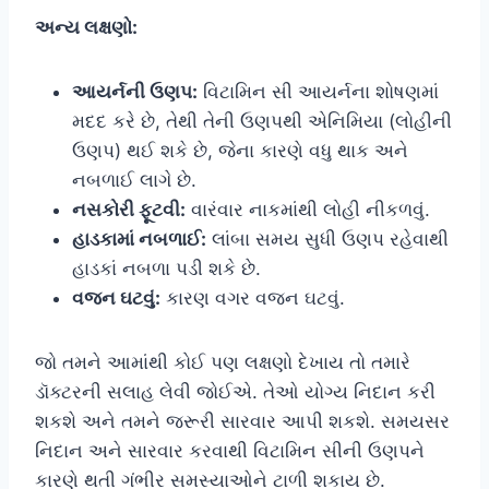
અન્ય લક્ષણો:
આયર્નની ઉણપ:
વિટામિન સી આયર્નના શોષણમાં
મદદ કરે છે, તેથી તેની ઉણપથી એનિમિયા (લોહીની
ઉણપ) થઈ શકે છે, જેના કારણે વધુ થાક અને
નબળાઈ લાગે છે.
નસકોરી ફૂટવી:
વારંવાર નાકમાંથી લોહી નીકળવું.
હાડકામાં નબળાઈ:
લાંબા સમય સુધી ઉણપ રહેવાથી
હાડકાં નબળા પડી શકે છે.
વજન ઘટવું:
કારણ વગર વજન ઘટવું.
જો તમને આમાંથી કોઈ પણ લક્ષણો દેખાય તો તમારે
ડૉક્ટરની સલાહ લેવી જોઈએ. તેઓ યોગ્ય નિદાન કરી
શકશે અને તમને જરૂરી સારવાર આપી શકશે. સમયસર
નિદાન અને સારવાર કરવાથી વિટામિન સીની ઉણપને
કારણે થતી ગંભીર સમસ્યાઓને ટાળી શકાય છે.