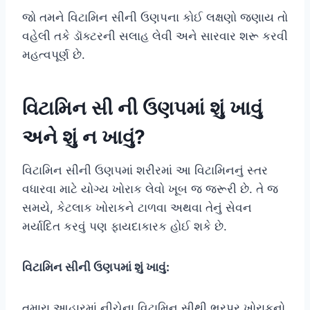
જો તમને વિટામિન સીની ઉણપના કોઈ લક્ષણો જણાય તો
વહેલી તકે ડૉક્ટરની સલાહ લેવી અને સારવાર શરૂ કરવી
મહત્વપૂર્ણ છે.
વિટામિન સી ની ઉણપમાં શું ખાવું
અને શું ન ખાવું?
વિટામિન સીની ઉણપમાં શરીરમાં આ વિટામિનનું સ્તર
વધારવા માટે યોગ્ય ખોરાક લેવો ખૂબ જ જરૂરી છે. તે જ
સમયે, કેટલાક ખોરાકને ટાળવા અથવા તેનું સેવન
મર્યાદિત કરવું પણ ફાયદાકારક હોઈ શકે છે.
વિટામિન સીની ઉણપમાં શું ખાવું:
તમારા આહારમાં નીચેના વિટામિન સીથી ભરપૂર ખોરાકનો