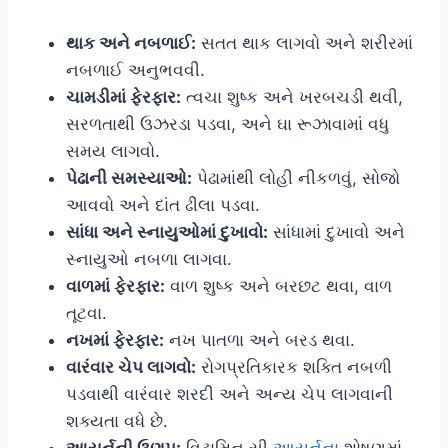
થાક અને નબળાઈ:
સતત થાક લાગવો અને શરીરમાં
નબળાઈ અનુભવવી.
ચામડીમાં ફેરફાર:
ત્વચા શુષ્ક અને ખરબચડી થવી,
સરળતાથી ઉઝરડા પડવા, અને ઘા રૂઝાવામાં વધુ
સમય લાગવો.
પેઢાની સમસ્યાઓ:
પેઢામાંથી લોહી નીકળવું, સોજો
આવવો અને દાંત ઢીલા પડવા.
સાંધા અને સ્નાયુઓમાં દુખાવો:
સાંધામાં દુખાવો અને
સ્નાયુઓ નબળા લાગવા.
વાળમાં ફેરફાર:
વાળ શુષ્ક અને બરછટ થવા, વાળ
તૂટવા.
નખમાં ફેરફાર:
નખ પાતળા અને બરડ થવા.
વારંવાર ચેપ લાગવો:
રોગપ્રતિકારક શક્તિ નબળી
પડવાથી વારંવાર શરદી અને અન્ય ચેપ લાગવાની
શક્યતા વધે છે.
આયર્નની ઉણપ:
વિટામિન સી
આયર્નના
શોષણમાં