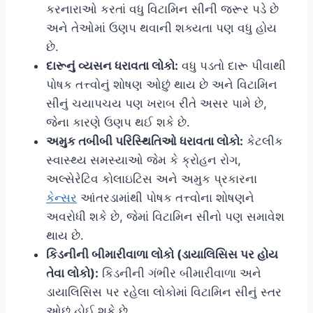
કરનારાઓ કરતાં વધુ વિટામિન સીની જરૂર પડે છે
અને તેઓમાં ઉણપ થવાની શક્યતા પણ વધુ હોય
છે.
દારૂનું વ્યસન ધરાવતા લોકો:
વધુ પડતો દારૂ પીવાથી
પોષક તત્ત્વોનું શોષણ ઓછું થાય છે અને વિટામિન
સીનું ચયાપચય પણ ખરાબ રીતે અસર પામે છે,
જેના કારણે ઉણપ થઈ શકે છે.
અમુક તબીબી પરિસ્થિતિઓ ધરાવતા લોકો:
કેટલીક
સ્વાસ્થ્ય સમસ્યાઓ જેમ કે ક્રોહન રોગ,
અલ્સેરેટિવ કોલાઇટિસ અને અમુક પ્રકારના
કેન્સર
આંતરડામાંથી પોષક તત્ત્વોના શોષણને
અવરોધી શકે છે, જેમાં વિટામિન સીનો પણ સમાવેશ
થાય છે.
કિડનીની બીમારીવાળા લોકો (ડાયાલિસિસ પર હોય
તેવા લોકો):
કિડનીની ગંભીર બીમારીવાળા અને
ડાયાલિસિસ પર રહેલા લોકોમાં વિટામિન સીનું સ્તર
ઓછું હોઈ શકે છે.