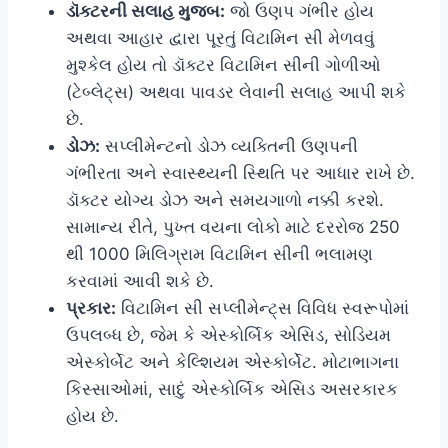
ડૉક્ટરની સલાહ મુજબ:
જો ઉણપ ગંભીર હોય
અથવા આહાર દ્વારા પૂરતું વિટામિન સી મેળવવું
મુશ્કેલ હોય તો ડૉક્ટર વિટામિન સીની ગોળીઓ
(ટેબ્લેટ્સ) અથવા પાવડર લેવાની સલાહ આપી શકે
છે.
ડોઝ:
સપ્લીમેન્ટનો ડોઝ વ્યક્તિની ઉણપની
ગંભીરતા અને સ્વાસ્થ્યની સ્થિતિ પર આધાર રાખે છે.
ડૉક્ટર યોગ્ય ડોઝ અને સમયગાળો નક્કી કરશે.
સામાન્ય રીતે, પુખ્ત વયના લોકો માટે દરરોજ 250
થી 1000 મિલિગ્રામ વિટામિન સીની ભલામણ
કરવામાં આવી શકે છે.
પ્રકાર:
વિટામિન સી સપ્લીમેન્ટ્સ વિવિધ સ્વરૂપોમાં
ઉપલબ્ધ છે, જેમ કે એસ્કોર્બિક એસિડ, સોડિયમ
એસ્કોર્બેટ અને કેલ્શિયમ એસ્કોર્બેટ. મોટાભાગના
કિસ્સાઓમાં, સાદું એસ્કોર્બિક એસિડ અસરકારક
હોય છે.