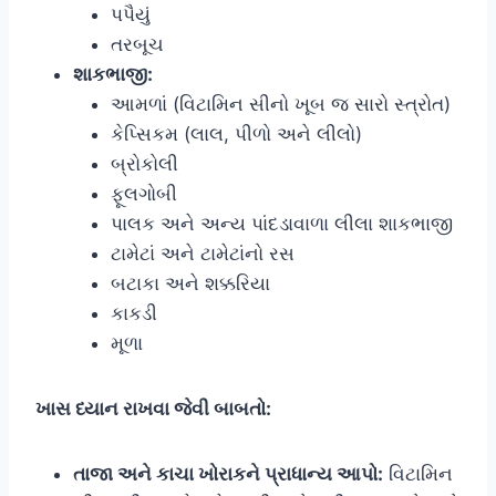
પપૈયું
તરબૂચ
શાકભાજી:
આમળાં (વિટામિન સીનો ખૂબ જ સારો સ્ત્રોત)
કેપ્સિકમ (લાલ, પીળો અને લીલો)
બ્રોકોલી
ફૂલગોબી
પાલક અને અન્ય પાંદડાવાળા લીલા શાકભાજી
ટામેટાં અને ટામેટાંનો રસ
બટાકા અને શક્કરિયા
કાકડી
મૂળા
ખાસ ધ્યાન રાખવા જેવી બાબતો:
તાજા અને કાચા ખોરાકને પ્રાધાન્ય આપો:
વિટામિન