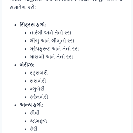
સમાવેશ કરો:
સિટ્રસ ફળો:
નારંગી અને તેનો રસ
લીંબુ અને લીંબુનો રસ
ગ્રેપફ્રૂટ અને તેનો રસ
મોસંબી અને તેનો રસ
બેરીઝ:
સ્ટ્રોબેરી
રાસબેરી
બ્લુબેરી
ક્રેનબેરી
અન્ય ફળો:
કીવી
જામફળ
કેરી