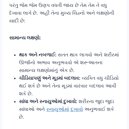
પરંતુ જેમ જેમ ઉણપ વધતી જાય છે તેમ તેમ તે વધુ
દેખાવા લાગે છે. અહીં તેના મુખ્ય ચિહ્નો અને લક્ષણોની
યાદી છે:
સામાન્ય લક્ષણો:
થાક અને નબળાઈ:
સતત થાક લાગવો અને શરીરમાં
ઊર્જાનો અભાવ અનુભવવો એ શરૂઆતના
સામાન્ય લક્ષણોમાંનું એક છે.
ચીડિયાપણું અને મૂડમાં બદલાવ:
વ્યક્તિ વધુ ચીડિયો
થઈ શકે છે અને તેના મૂડમાં વારંવાર બદલાવ આવી
શકે છે.
સાંધા અને સ્નાયુઓમાં દુખાવો:
શરીરના જુદા જુદા
સાંધાઓ અને
સ્નાયુઓમાં દુખાવો
અનુભવાઈ શકે
છે.