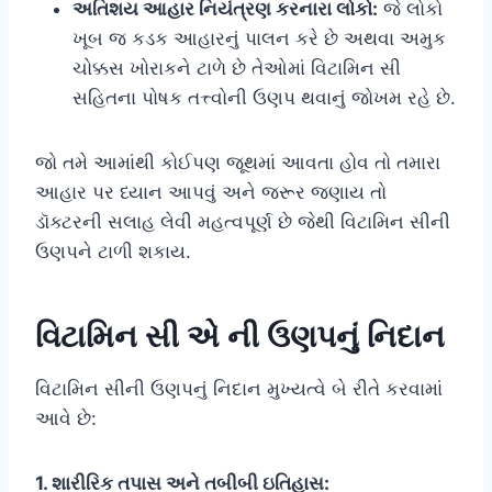
અતિશય આહાર નિયંત્રણ કરનારા લોકો:
જે લોકો
ખૂબ જ કડક આહારનું પાલન કરે છે અથવા અમુક
ચોક્કસ ખોરાકને ટાળે છે તેઓમાં વિટામિન સી
સહિતના પોષક તત્ત્વોની ઉણપ થવાનું જોખમ રહે છે.
જો તમે આમાંથી કોઈપણ જૂથમાં આવતા હોવ તો તમારા
આહાર પર ધ્યાન આપવું અને જરૂર જણાય તો
ડૉક્ટરની સલાહ લેવી મહત્વપૂર્ણ છે જેથી વિટામિન સીની
ઉણપને ટાળી શકાય.
વિટામિન સી એ ની ઉણપનું નિદાન
વિટામિન સીની ઉણપનું નિદાન મુખ્યત્વે બે રીતે કરવામાં
આવે છે:
1. શારીરિક તપાસ અને તબીબી ઇતિહાસ: