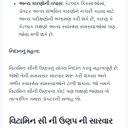
અન્ય કારણોની તપાસ:
કેટલાક કિસ્સાઓમાં,
ડૉક્ટર અન્ય સંભવિત કારણોને નકારી કાઢવા માટે
અન્ય પરીક્ષણોની ભલામણ કરી શકે છે, કારણ કે
કેટલાક લક્ષણો અન્ય સ્વાસ્થ્ય સમસ્યાઓમાં પણ
જોવા મળી શકે છે.
નિદાનનું મહત્વ:
વિટામિન સીની ઉણપનું યોગ્ય નિદાન કરવું મહત્વપૂર્ણ છે
જેથી તેની સમયસર સારવાર શરૂ કરી શકાય અને
ગંભીર સ્વાસ્થ્ય સમસ્યાઓને ટાળી શકાય. જો તમને
વિટામિન સીની ઉણપના કોઈ પણ લક્ષણો જણાય તો
તાત્કાલિક તમારા ડૉક્ટરની સલાહ લો.
વિટામિન સી ની ઉણપ ની સારવાર