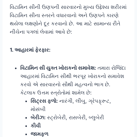
વિટામિન સીની ઉણપની સારવારનો મુખ્ય ઉદ્દેશ્ય શરીરમાં
વિટામિન સીના સ્તરને વધારવાનો અને ઉણપને કારણે
થયેલા લક્ષણોને દૂર કરવાનો છે. આ માટે સામાન્ય રીતે
નીચેના પગલાં લેવામાં આવે છે:
1. આહારમાં ફેરફાર:
વિટામિન સી યુક્ત ખોરાકનો સમાવેશ:
તમારા રોજિંદા
આહારમાં વિટામિન સીથી ભરપૂર ખોરાકનો સમાવેશ
કરવો એ સારવારનો સૌથી મહત્વનો ભાગ છે.
કેટલાક ઉત્તમ સ્ત્રોતોમાં શામેલ છે:
સિટ્રસ ફળો:
નારંગી, લીંબુ, ગ્રેપફ્રૂટ,
મોસંબી
બેરીઝ:
સ્ટ્રોબેરી, રાસબેરી, બ્લુબેરી
કીવી
જામફળ