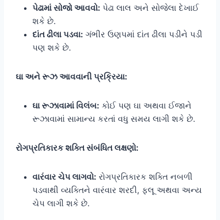
પેઢામાં સોજો આવવો:
પેઢા લાલ અને સોજેલા દેખાઈ
શકે છે.
દાંત ઢીલા પડવા:
ગંભીર ઉણપમાં દાંત ઢીલા પડીને પડી
પણ શકે છે.
ઘા અને રૂઝ આવવાની પ્રક્રિયા:
ઘા રૂઝાવામાં વિલંબ:
કોઈ પણ ઘા અથવા ઈજાને
રૂઝાવામાં સામાન્ય કરતાં વધુ સમય લાગી શકે છે.
રોગપ્રતિકારક શક્તિ સંબંધિત લક્ષણો:
વારંવાર ચેપ લાગવો:
રોગપ્રતિકારક શક્તિ નબળી
પડવાથી વ્યક્તિને વારંવાર શરદી, ફ્લૂ અથવા અન્ય
ચેપ લાગી શકે છે.