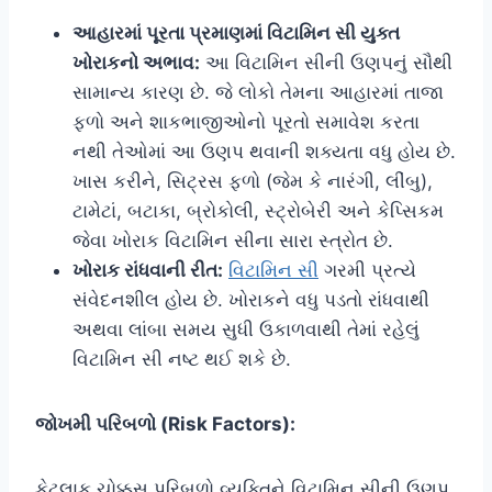
આહારમાં પૂરતા પ્રમાણમાં વિટામિન સી યુક્ત
ખોરાકનો અભાવ:
આ વિટામિન સીની ઉણપનું સૌથી
સામાન્ય કારણ છે. જે લોકો તેમના આહારમાં તાજા
ફળો અને શાકભાજીઓનો પૂરતો સમાવેશ કરતા
નથી તેઓમાં આ ઉણપ થવાની શક્યતા વધુ હોય છે.
ખાસ કરીને, સિટ્રસ ફળો (જેમ કે નારંગી, લીંબુ),
ટામેટાં, બટાકા, બ્રોકોલી, સ્ટ્રોબેરી અને કેપ્સિકમ
જેવા ખોરાક વિટામિન સીના સારા સ્ત્રોત છે.
ખોરાક રાંધવાની રીત:
વિટામિન સી
ગરમી પ્રત્યે
સંવેદનશીલ હોય છે. ખોરાકને વધુ પડતો રાંધવાથી
અથવા લાંબા સમય સુધી ઉકાળવાથી તેમાં રહેલું
વિટામિન સી નષ્ટ થઈ શકે છે.
જોખમી પરિબળો (Risk Factors):
કેટલાક ચોક્કસ પરિબળો વ્યક્તિને વિટામિન સીની ઉણપ