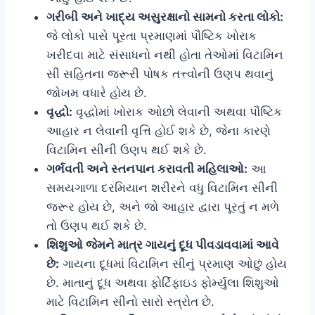
ગરીબી અને ખાદ્ય અસુરક્ષાનો સામનો કરતા લોકો:
જે લોકો પાસે પૂરતા પ્રમાણમાં પૌષ્ટિક ખોરાક
ખરીદવા માટે સંસાધનો નથી હોતા તેઓમાં વિટામિન
સી સહિતના જરૂરી પોષક તત્ત્વોની ઉણપ થવાનું
જોખમ વધારે હોય છે.
વૃદ્ધો:
વૃદ્ધોમાં ખોરાક ઓછો લેવાની અથવા પૌષ્ટિક
આહાર ન લેવાની વૃત્તિ હોઈ શકે છે, જેના કારણે
વિટામિન સીની ઉણપ થઈ શકે છે.
ગર્ભવતી અને સ્તનપાન કરાવતી મહિલાઓ:
આ
સમયગાળા દરમિયાન શરીરને વધુ વિટામિન સીની
જરૂર હોય છે, અને જો આહાર દ્વારા પૂરતું ન મળે
તો ઉણપ થઈ શકે છે.
શિશુઓ જેમને માત્ર ગાયનું દૂધ પીવડાવવામાં આવે
છે:
ગાયના દૂધમાં વિટામિન સીનું પ્રમાણ ઓછું હોય
છે. માતાનું દૂધ અથવા ફોર્ટિફાઇડ ફોર્મ્યુલા શિશુઓ
માટે વિટામિન સીનો સારો સ્ત્રોત છે.