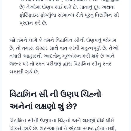
છે) તેઓમાં ઉણપ થઈ શકે છે. માતાનું દૂધ અથવા
ફોર્ટિફાઇડ ફોર્મ્યુલા સામાન્ય રીતે પૂરતું વિટામિન સી
પ્રદાન કરે છે.
જો તમને લાગે કે તમને વિટામિન સીની ઉણપનું જોખમ
છે, તો તમારા ડૉક્ટર સાથે વાત કરવી મહત્વપૂર્ણ છે. તેઓ
તમારી આહારની આદતોનું મૂલ્યાંકન કરી શકે છે અને
જરૂર પડે તો રક્ત પરીક્ષણ દ્વારા વિટામિન સીનું સ્તર
ચકાસી શકે છે.
વિટામિન સી ની ઉણપ ચિહ્નો
અનેનાં લક્ષણો શું છે?
વિટામિન સીની ઉણપના ચિહ્નો અને લક્ષણો ધીમે ધીમે
વિકસી શકે છે. શરૂઆતમાં તે એટલા સ્પષ્ટ હોતા નથી,