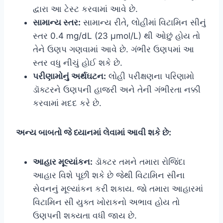
દ્વારા આ ટેસ્ટ કરવામાં આવે છે.
સામાન્ય સ્તર:
સામાન્ય રીતે, લોહીમાં વિટામિન સીનું
સ્તર 0.4 mg/dL (23 µmol/L) થી ઓછું હોય તો
તેને ઉણપ ગણવામાં આવે છે. ગંભીર ઉણપમાં આ
સ્તર વધુ નીચું હોઈ શકે છે.
પરીણામોનું અર્થઘટન:
લોહી પરીક્ષણના પરિણામો
ડૉક્ટરને ઉણપની હાજરી અને તેની ગંભીરતા નક્કી
કરવામાં મદદ કરે છે.
અન્ય બાબતો જે ધ્યાનમાં લેવામાં આવી શકે છે:
આહાર મૂલ્યાંકન:
ડૉક્ટર તમને તમારા રોજિંદા
આહાર વિશે પૂછી શકે છે જેથી વિટામિન સીના
સેવનનું મૂલ્યાંકન કરી શકાય. જો તમારા આહારમાં
વિટામિન સી યુક્ત ખોરાકનો અભાવ હોય તો
ઉણપની શક્યતા વધી જાય છે.