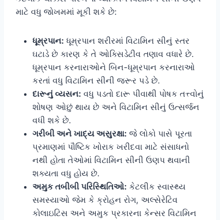
માટે વધુ જોખમમાં મૂકી શકે છે:
ધૂમ્રપાન:
ધૂમ્રપાન શરીરમાં વિટામિન સીનું સ્તર
ઘટાડે છે કારણ કે તે ઓક્સિડેટીવ તણાવ વધારે છે.
ધૂમ્રપાન કરનારાઓને બિન-ધૂમ્રપાન કરનારાઓ
કરતાં વધુ વિટામિન સીની જરૂર પડે છે.
દારૂનું વ્યસન:
વધુ પડતો દારૂ પીવાથી પોષક તત્ત્વોનું
શોષણ ઓછું થાય છે અને વિટામિન સીનું ઉત્સર્જન
વધી શકે છે.
ગરીબી અને ખાદ્ય અસુરક્ષા:
જે લોકો પાસે પૂરતા
પ્રમાણમાં પૌષ્ટિક ખોરાક ખરીદવા માટે સંસાધનો
નથી હોતા તેઓમાં વિટામિન સીની ઉણપ થવાની
શક્યતા વધુ હોય છે.
અમુક તબીબી પરિસ્થિતિઓ:
કેટલીક સ્વાસ્થ્ય
સમસ્યાઓ જેમ કે ક્રોહન રોગ, અલ્સેરેટિવ
કોલાઇટિસ અને અમુક પ્રકારના કેન્સર વિટામિન