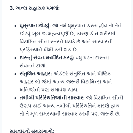
3. અન્ય સહાયક પગલાં:
ધૂમ્રપાન છોડવું:
જો તમે ધૂમ્રપાન કરતા હોવ તો તેને
છોડવું ખૂબ જ મહત્વપૂર્ણ છે, કારણ કે તે શરીરમાં
વિટામિન સીના સ્તરને ઘટાડે છે અને સારવારની
પ્રક્રિયાને ધીમી કરી શકે છે.
દારૂનું સેવન મર્યાદિત કરવું:
વધુ પડતા દારૂના
સેવનને ટાળો.
સંતુલિત આહાર:
એકંદરે સંતુલિત અને પૌષ્ટિક
આહાર લો જેમાં અન્ય જરૂરી વિટામિન્સ અને
ખનિજોનો પણ સમાવેશ થાય.
તબીબી પરિસ્થિતિઓની સારવાર:
જો વિટામિન સીની
ઉણપ કોઈ અન્ય તબીબી પરિસ્થિતિને કારણે હોય
તો તે મૂળ સમસ્યાની સારવાર કરવી પણ જરૂરી છે.
સારવારનો સમયગાળો: