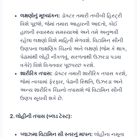
લક્ષણોનું મૂલ્યાંકન:
ડૉક્ટર તમારી તબીબી હિસ્ટ્રી
વિશે પૂછશે, જેમાં તમારા આહારની આદતો, કોઈ
હાલની સ્વાસ્થ્ય સમસ્યાઓ અને તમે અનુભવી
રહેલા લક્ષણો વિશે માહિતી મેળવશે. વિટામિન સીની
ઉણપના લાક્ષણિક ચિહ્નો અને લક્ષણો (જેમ કે થાક,
પેઢામાંથી લોહી નીકળવું, સરળતાથી ઉઝરડા પડવા
વગેરે) વિશે વિગતવાર પૂછપરછ કરશે.
શારીરિક તપાસ:
ડૉક્ટર તમારી શારીરિક તપાસ કરશે,
જેમાં ત્વચામાં ફેરફાર, પેઢાની સ્થિતિ, ઉઝરડા અને
અન્ય શારીરિક ચિહ્નો તપાસશે જે વિટામિન સીની
ઉણપ સૂચવી શકે છે.
2. લોહીની તપાસ (બ્લડ ટેસ્ટ):
પ્લાઝ્મા વિટામિન સી સ્તરનું માપન:
લોહીના નમૂના