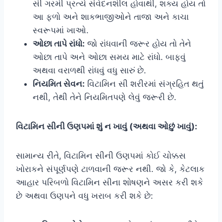
સી ગરમી પ્રત્યે સંવેદનશીલ હોવાથી, શક્ય હોય તો
આ ફળો અને શાકભાજીઓને તાજા અને કાચા
સ્વરૂપમાં ખાઓ.
ઓછા તાપે રાંધો:
જો રાંધવાની જરૂર હોય તો તેને
ઓછા તાપે અને ઓછા સમય માટે રાંધો. બાફવું
અથવા વરાળથી રાંધવું વધુ સારું છે.
નિયમિત સેવન:
વિટામિન સી શરીરમાં સંગ્રહિત થતું
નથી, તેથી તેને નિયમિતપણે લેવું જરૂરી છે.
વિટામિન સીની ઉણપમાં શું ન ખાવું (અથવા ઓછું ખાવું):
સામાન્ય રીતે, વિટામિન સીની ઉણપમાં કોઈ ચોક્કસ
ખોરાકને સંપૂર્ણપણે ટાળવાની જરૂર નથી. જો કે, કેટલાક
આહાર પરિબળો વિટામિન સીના શોષણને અસર કરી શકે
છે અથવા ઉણપને વધુ ખરાબ કરી શકે છે: