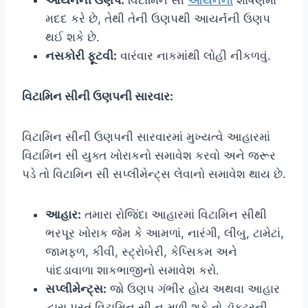
મદદ કરે છે, તેથી તેની ઉણપથી આયર્નની ઉણપ
થઈ શકે છે.
નસકોરી ફૂટવી:
વારંવાર નાકમાંથી લોહી નીકળવું.
વિટામિન સીની ઉણપની સારવાર:
વિટામિન સીની ઉણપની સારવારમાં મુખ્યત્વે આહારમાં
વિટામિન સી યુક્ત ખોરાકનો સમાવેશ કરવો અને જરૂર
પડે તો વિટામિન સી સપ્લીમેન્ટ્સ લેવાનો સમાવેશ થાય છે.
આહાર:
તમારા રોજિંદા આહારમાં વિટામિન સીથી
ભરપૂર ખોરાક જેમ કે આમળાં, નારંગી, લીંબુ, ટામેટાં,
જામફળ, કીવી, સ્ટ્રોબેરી, કેપ્સિકમ અને
પાંદડાવાળા શાકભાજીનો સમાવેશ કરો.
સપ્લીમેન્ટ્સ:
જો ઉણપ ગંભીર હોય અથવા આહાર
દ્વારા પૂરતું વિટામિન સી ન મળી શકે તો ડૉક્ટરની