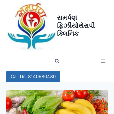
Skip
to
સમર્પણ
content
ફિઝીયોથેરાપી
ક્લિનિક
Call Us: 8140980480