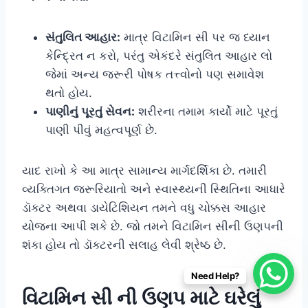
સંતુલિત આહાર:
માત્ર વિટામિન સી પર જ ધ્યાન
કેન્દ્રિત ન કરો, પરંતુ એકંદરે સંતુલિત આહાર લો
જેમાં અન્ય જરૂરી પોષક તત્ત્વોનો પણ સમાવેશ
થતો હોય.
પાણીનું પૂરતું સેવન:
શરીરના તમામ કાર્યો માટે પૂરતું
પાણી પીવું મહત્વપૂર્ણ છે.
યાદ રાખો કે આ માત્ર સામાન્ય માર્ગદર્શિકા છે. તમારી
વ્યક્તિગત જરૂરિયાતો અને સ્વાસ્થ્યની સ્થિતિના આધારે
ડૉક્ટર અથવા ડાયેટિશિયન તમને વધુ ચોક્કસ આહાર
યોજના આપી શકે છે. જો તમને વિટામિન સીની ઉણપની
શંકા હોય તો ડૉક્ટરની સલાહ લેવી શ્રેષ્ઠ છે.
Need Help?
વિટામિન સી ની ઉણપ માટે ઘરેલું