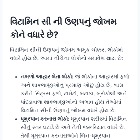
વિટામિન સી ની ઉણપનું જોખમ
કોને વધારે છે?
વિટામિન સીની ઉણપનું જોખમ અમુક ચોક્કસ લોકોમાં
વધારે હોય છે. આમાં નીચેના લોકોનો સમાવેશ થાય છે:
નબળો આહાર લેતા લોકો:
જે લોકોના આહારમાં ફળો
અને શાકભાજીઓનું પ્રમાણ ઓછું હોય છે, ખાસ
કરીને સિટ્રસ ફળો, ટામેટાં, બટાકા, બ્રોકોલી અને
પાંદડાવાળા શાકભાજીઓનો અભાવ હોય તેઓમાં
વિટામિન સીની ઉણપનું જોખમ વધારે હોય છે.
ધૂમ્રપાન કરનારા લોકો:
ધૂમ્રપાન શરીરમાં વિટામિન
સીનું સ્તર ઘટાડે છે અને તેની જરૂરિયાત વધારે છે.
તેથી ધૂમ્રપાન કરનારાઓને બિન-ધૂમ્રપાન