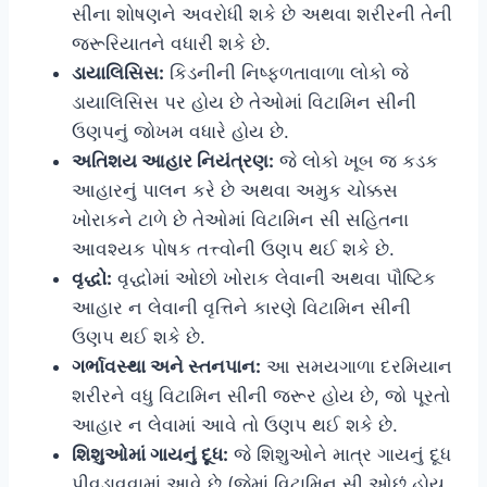
સીના શોષણને અવરોધી શકે છે અથવા શરીરની તેની
જરૂરિયાતને વધારી શકે છે.
ડાયાલિસિસ:
કિડનીની નિષ્ફળતાવાળા લોકો જે
ડાયાલિસિસ પર હોય છે તેઓમાં વિટામિન સીની
ઉણપનું જોખમ વધારે હોય છે.
અતિશય આહાર નિયંત્રણ:
જે લોકો ખૂબ જ કડક
આહારનું પાલન કરે છે અથવા અમુક ચોક્કસ
ખોરાકને ટાળે છે તેઓમાં વિટામિન સી સહિતના
આવશ્યક પોષક તત્ત્વોની ઉણપ થઈ શકે છે.
વૃદ્ધો:
વૃદ્ધોમાં ઓછો ખોરાક લેવાની અથવા પૌષ્ટિક
આહાર ન લેવાની વૃત્તિને કારણે વિટામિન સીની
ઉણપ થઈ શકે છે.
ગર્ભાવસ્થા અને સ્તનપાન:
આ સમયગાળા દરમિયાન
શરીરને વધુ વિટામિન સીની જરૂર હોય છે, જો પૂરતો
આહાર ન લેવામાં આવે તો ઉણપ થઈ શકે છે.
શિશુઓમાં ગાયનું દૂધ:
જે શિશુઓને માત્ર ગાયનું દૂધ
પીવડાવવામાં આવે છે (જેમાં વિટામિન સી ઓછું હોય