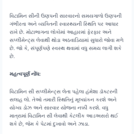
વિટામિન સીની ઉણપની સારવારનો સમયગાળો ઉણપની
ગંભીરતા અને વ્યક્તિની સ્વાસ્થ્યની સ્થિતિ પર આધાર
રાખે છે. મોટાભાગના લોકોમાં આહારમાં ફેરફાર અને
સપ્લીમેન્ટ્સ લેવાથી થોડા અઠવાડિયામાં સુધારો જોવા મળે
છે. જો કે, સંપૂર્ણપણે સ્વસ્થ થવામાં વધુ સમય લાગી શકે
છે.
મહત્વપૂર્ણ નોંધ:
વિટામિન સી સપ્લીમેન્ટ્સ લેતા પહેલા હંમેશા ડૉક્ટરની
સલાહ લો. તેઓ તમારી સ્થિતિનું મૂલ્યાંકન કરશે અને
યોગ્ય ડોઝ અને સારવાર યોજના નક્કી કરશે. વધુ
માત્રામાં વિટામિન સી લેવાથી કેટલીક આડઅસરો થઈ
શકે છે, જેમ કે પેટમાં દુખાવો અને ઝાડા.