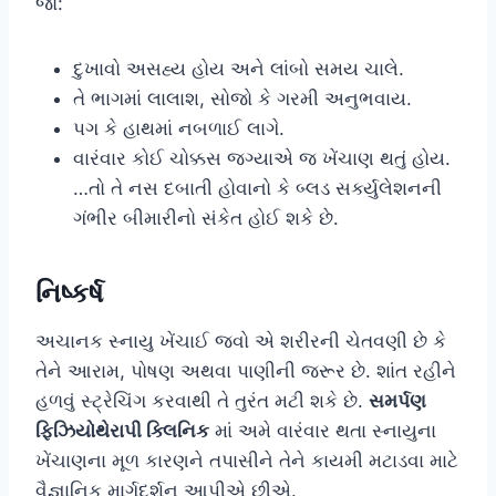
જો:
દુખાવો અસહ્ય હોય અને લાંબો સમય ચાલે.
તે ભાગમાં લાલાશ, સોજો કે ગરમી અનુભવાય.
પગ કે હાથમાં નબળાઈ લાગે.
વારંવાર કોઈ ચોક્કસ જગ્યાએ જ ખેંચાણ થતું હોય.
…તો તે નસ દબાતી હોવાનો કે બ્લડ સર્ક્યુલેશનની
ગંભીર બીમારીનો સંકેત હોઈ શકે છે.
નિષ્કર્ષ
અચાનક સ્નાયુ ખેંચાઈ જવો એ શરીરની ચેતવણી છે કે
તેને આરામ, પોષણ અથવા પાણીની જરૂર છે. શાંત રહીને
હળવું સ્ટ્રેચિંગ કરવાથી તે તુરંત મટી શકે છે.
સમર્પણ
ફિઝિયોથેરાપી ક્લિનિક
માં અમે વારંવાર થતા સ્નાયુના
ખેંચાણના મૂળ કારણને તપાસીને તેને કાયમી મટાડવા માટે
વૈજ્ઞાનિક માર્ગદર્શન આપીએ છીએ.