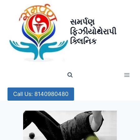
Skip
to
સમર્પણ
content
ફિઝીયોથેરાપી
ક્લિનિક
Call Us: 8140980480