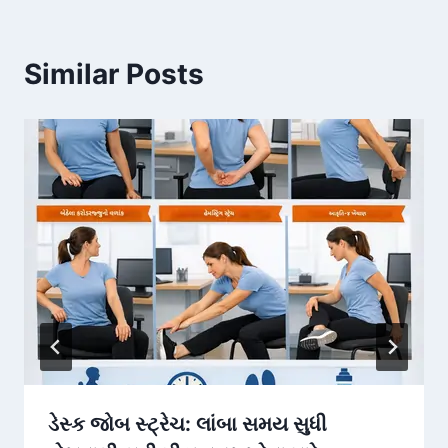
Similar Posts
ડેસ્ક જોબ સ્ટ્રેચ: લાંબા સમય સુધી