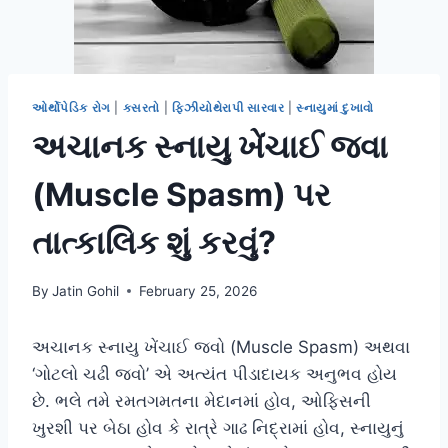
ઓર્થોપેડિક રોગ
|
કસરતો
|
ફિઝીયોથેરાપી સારવાર
|
સ્નાયુમાં દુખાવો
અચાનક સ્નાયુ ખેંચાઈ જવા
(Muscle Spasm) પર
તાત્કાલિક શું કરવું?
By
Jatin Gohil
February 25, 2026
અચાનક સ્નાયુ ખેંચાઈ જવો (Muscle Spasm) અથવા
‘ગોટલો ચઢી જવો’ એ અત્યંત પીડાદાયક અનુભવ હોય
છે. ભલે તમે રમતગમતના મેદાનમાં હોવ, ઓફિસની
ખુરશી પર બેઠા હોવ કે રાત્રે ગાઢ નિદ્રામાં હોવ, સ્નાયુનું