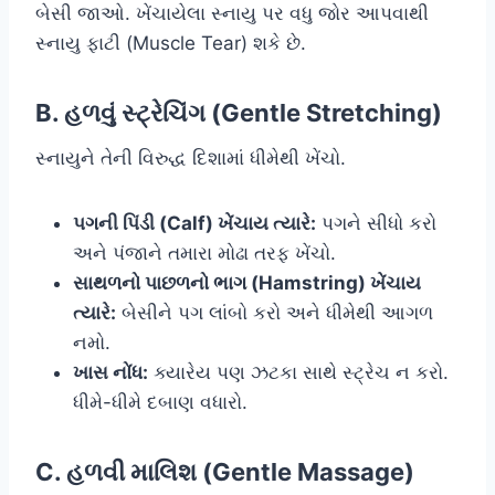
બેસી જાઓ. ખેંચાયેલા સ્નાયુ પર વધુ જોર આપવાથી
સ્નાયુ ફાટી (Muscle Tear) શકે છે.
B. હળવું સ્ટ્રેચિંગ (Gentle Stretching)
સ્નાયુને તેની વિરુદ્ધ દિશામાં ધીમેથી ખેંચો.
પગની પિંડી (Calf) ખેંચાય ત્યારે:
પગને સીધો કરો
અને પંજાને તમારા મોઢા તરફ ખેંચો.
સાથળનો પાછળનો ભાગ (Hamstring) ખેંચાય
ત્યારે:
બેસીને પગ લાંબો કરો અને ધીમેથી આગળ
નમો.
ખાસ નોંધ:
ક્યારેય પણ ઝટકા સાથે સ્ટ્રેચ ન કરો.
ધીમે-ધીમે દબાણ વધારો.
C. હળવી માલિશ (Gentle Massage)