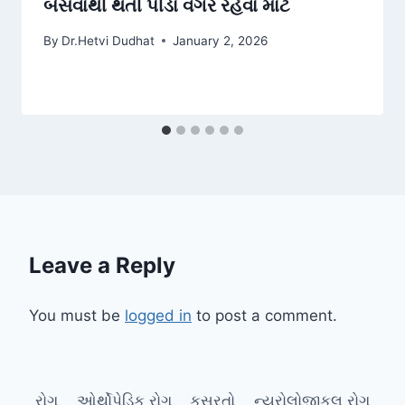
બેસવાથી થતી પીડા વગર રહેવા માટે
By
Dr.Hetvi Dudhat
January 2, 2026
Leave a Reply
You must be
logged in
to post a comment.
રોગ
ઓર્થોપેડિક રોગ
કસરતો
ન્યુરોલોજીકલ રોગ