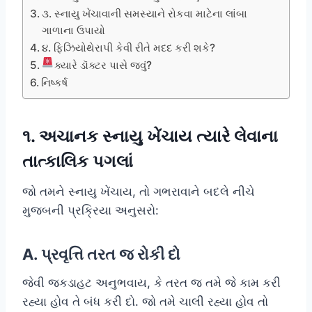
૩. સ્નાયુ ખેંચાવાની સમસ્યાને રોકવા માટેના લાંબા
ગાળાના ઉપાયો
૪. ફિઝિયોથેરાપી કેવી રીતે મદદ કરી શકે?
ક્યારે ડૉક્ટર પાસે જવું?
નિષ્કર્ષ
૧. અચાનક સ્નાયુ ખેંચાય ત્યારે લેવાના
તાત્કાલિક પગલાં
જો તમને સ્નાયુ ખેંચાય, તો ગભરાવાને બદલે નીચે
મુજબની પ્રક્રિયા અનુસરો:
A. પ્રવૃત્તિ તરત જ રોકી દો
જેવી જકડાહટ અનુભવાય, કે તરત જ તમે જે કામ કરી
રહ્યા હોવ તે બંધ કરી દો. જો તમે ચાલી રહ્યા હોવ તો