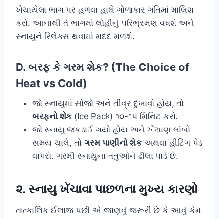
ખેંચાયેલા ભાગ પર હળવા હાથે ગોળાકાર ગતિમાં માલિશ
કરો. આનાથી તે ભાગમાં લોહીનું પરિભ્રમણ વધશે અને
સ્નાયુને રિલેક્સ થવામાં મદદ મળશે.
D. બરફ કે ગરમ શેક? (The Choice of
Heat vs Cold)
જો સ્નાયુમાં સોજો અને તીવ્ર દુખાવો હોય, તો
બરફનો શેક
(Ice Pack) ૧૦-૧૫ મિનિટ કરો.
જો સ્નાયુ જકડાઈ ગયો હોય અને ખેંચાણ લાંબો
સમય ચાલે, તો
ગરમ પાણીનો શેક
અથવા હીટિંગ પેડ
વાપરો. ગરમી સ્નાયુના તંતુઓને ઢીલા પાડે છે.
૨. સ્નાયુ ખેંચાવા પાછળના મુખ્ય કારણો
તાત્કાલિક ઈલાજ પછી એ જાણવું જરૂરી છે કે આવું કેમ