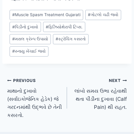
Post
#
Muscle Spasm Treatment Gujarati
#
ગોટલો ચઢી જવો
Tags:
#
પિંડીનો દુખાવો
#
ફિઝિયોથેરાપી ટિપ્સ.
#
મસલ ક્રેમ્પ ઉપાયો
#
સ્ટ્રેચિંગ કસરતો
#
સ્નાયુ ખેંચાઈ જવો
Post
PREVIOUS
NEXT
માથાનો દુખાવો
લાંબો સમય ઉભા રહેવાથી
navigation
(સર્વાઇકોજેનિક હેડેક) જે
થતા પીંડીના દુખાવા (Calf
ગરદનમાંથી ઉદ્ભવે છે તેની
Pain) થી રાહત.
કસરતો.