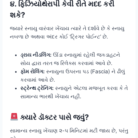
૪. ફિઝિયોથેરાપી કેવી રીતે મદદ કરી
શકે?
જ્યારે સ્નાયુ વારંવાર ખેંચાય ત્યારે તે દર્શાવે છે કે સ્નાયુ
નબળા છે અથવા અંદર કોઈ ‘ટ્રિગર પોઈન્ટ’ છે.
ડ્રાય નીડલિંગ:
ઊંડા સ્નાયુમાં રહેલી જકડાહટને
સોય દ્વારા તરત જ રિલેક્સ કરવામાં આવે છે.
ફોમ રોલિંગ:
સ્નાયુના ઉપરના પડ (Fascia) ને ઢીલું
કરવામાં આવે છે.
સ્ટ્રેન્થ ટ્રેનિંગ:
સ્નાયુને એટલા મજબૂત કરવા કે તે
સામાન્ય ભારથી ખેંચાય નહીં.
ક્યારે ડૉક્ટર પાસે જવું?
સામાન્ય સ્નાયુ ખેંચાણ ૨-૫ મિનિટમાં મટી જાય છે, પરંતુ