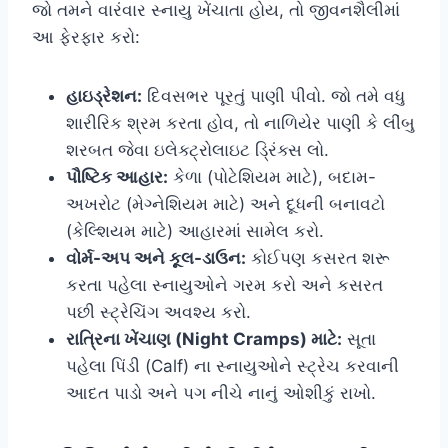
જો તમને વારંવાર સ્નાયુ ખેંચાતા હોય, તો જીવનશૈલીમાં
આ ફેરફાર કરો:
હાઇડ્રેશન:
દિવસભર પૂરતું પાણી પીવો. જો તમે વધુ
શારીરિક શ્રમ કરતા હોવ, તો નાળિયેર પાણી કે લીંબુ
શરબત જેવા ઇલેક્ટ્રોલાઇટ ડ્રિંક્સ લો.
પૌષ્ટિક આહાર:
કેળા (પોટેશિયમ માટે), બદામ-
અખરોટ (મેગ્નેશિયમ માટે) અને દૂધની બનાવટો
(કેલ્શિયમ માટે) આહારમાં સામેલ કરો.
વોર્મ-અપ અને કૂલ-ડાઉન:
કોઈપણ કસરત શરૂ
કરતા પહેલા સ્નાયુઓને ગરમ કરો અને કસરત
પછી સ્ટ્રેચિંગ અવશ્ય કરો.
રાત્રિના ખેંચાણ (Night Cramps) માટે:
સૂતા
પહેલા પિંડી (Calf) ના સ્નાયુઓને સ્ટ્રેચ કરવાની
આદત પાડો અને પગ નીચે નાનું ઓશીકું રાખો.