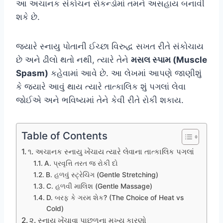
આ અચાનક સંકોચન સેકન્ડોમાં તમને અસહાય બનાવી
શકે છે.
જ્યારે સ્નાયુ પોતાની ઈચ્છા વિરુદ્ધ સખત રીતે સંકોચાય
છે અને ઢીલો થતો નથી, ત્યારે તેને
મસલ સ્પામ (Muscle
Spasm)
કહેવામાં આવે છે. આ લેખમાં આપણે જાણીશું
કે જ્યારે આવું થાય ત્યારે તાત્કાલિક શું પગલાં લેવા
જોઈએ અને ભવિષ્યમાં તેને કેવી રીતે રોકી શકાય.
Table of Contents
૧. અચાનક સ્નાયુ ખેંચાય ત્યારે લેવાના તાત્કાલિક પગલાં
A. પ્રવૃત્તિ તરત જ રોકી દો
B. હળવું સ્ટ્રેચિંગ (Gentle Stretching)
C. હળવી માલિશ (Gentle Massage)
D. બરફ કે ગરમ શેક? (The Choice of Heat vs
Cold)
૨. સ્નાયુ ખેંચાવા પાછળના મુખ્ય કારણો