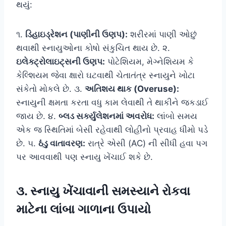
થયું:
૧.
ડિહાઇડ્રેશન (પાણીની ઉણપ):
શરીરમાં પાણી ઓછું
થવાથી સ્નાયુઓના કોષો સંકુચિત થાય છે. ૨.
ઇલેક્ટ્રોલાઇટ્સની ઉણપ:
પોટેશિયમ, મેગ્નેશિયમ કે
કેલ્શિયમ જેવા ક્ષારો ઘટવાથી ચેતાતંત્ર સ્નાયુને ખોટા
સંકેતો મોકલે છે. ૩.
અતિશય થાક (Overuse):
સ્નાયુની ક્ષમતા કરતા વધુ કામ લેવાથી તે થાકીને જકડાઈ
જાય છે. ૪.
બ્લડ સર્ક્યુલેશનમાં અવરોધ:
લાંબો સમય
એક જ સ્થિતિમાં બેસી રહેવાથી લોહીનો પ્રવાહ ધીમો પડે
છે. ૫.
ઠંડુ વાતાવરણ:
રાત્રે એસી (AC) ની સીધી હવા પગ
પર આવવાથી પણ સ્નાયુ ખેંચાઈ શકે છે.
૩. સ્નાયુ ખેંચાવાની સમસ્યાને રોકવા
માટેના લાંબા ગાળાના ઉપાયો