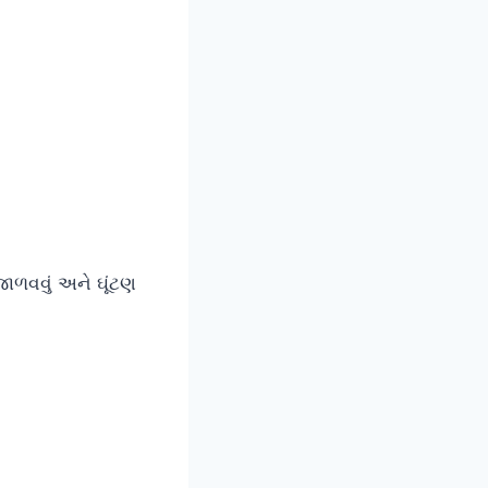
જાળવવું અને ઘૂંટણ