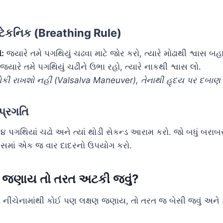
ી ટેકનિક (Breathing Rule)
ો:
જ્યારે તમે પગથિયું ચઢવા માટે જોર કરો, ત્યારે મોઢાથી શ્વાસ બહા
જ્યારે તમે પગથિયું ચઢીને ઉભા રહો, ત્યારે નાકથી શ્વાસ લો.
 રોકી રાખશો નહીં (Valsalva Maneuver), તેનાથી હૃદય પર દબાણ વ
પ્રગતિ
૪ પગથિયાં ચઢો અને ત્યાં થોડી સેકન્ડ આરામ કરો. જો બધું બર
વસમાં એક જ વાર દાદરનો ઉપયોગ કરો.
ો જણાય તો તરત અટકી જવું?
 નીચેનામાંથી કોઈ પણ લક્ષણ જણાય, તો તરત જ બેસી જવું અને ડૉ