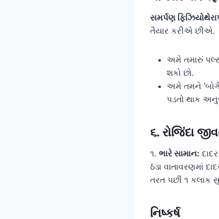
સમર્પણ ફિઝિયોથેરા
તૈયાર કરીએ છીએ.
અમે તમારું પલ
શકો છો.
અમે તમને ‘બોર્
પડતો થાક અનુભ
૬. રોજિંદા જી
૧.
ભારે સામાન:
દાદર 
ઠંડા વાતાવરણમાં દાદ
તરત પછી ૧ કલાક સુ
નિષ્કર્ષ