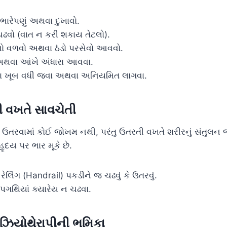
ભારેપણું અથવા દુખાવો.
ઢવો (વાત ન કરી શકાય તેટલો).
વો વળવો અથવા ઠંડો પરસેવો આવવો.
થવા આંખે અંધારા આવવા.
ા ખૂબ વધી જવા અથવા અનિયમિત લાગવા.
ી વખતે સાવચેતી
દર ઉતરવામાં કોઈ જોખમ નથી, પરંતુ ઉતરતી વખતે શરીરનું સંતુલન 
ૃદય પર ભાર મૂકે છે.
રેલિંગ (Handrail) પકડીને જ ચઢવું કે ઉતરવું.
પગથિયાં ક્યારેય ન ચઢવા.
ફિઝિયોથેરાપીની ભૂમિકા