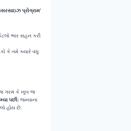
એક્સરસાઇઝ પ્રોગ્રામ’
 કેટલો ભાર સહન કરી
 કે તમે ક્યારે વધુ
જ ગરમ કે ખૂબ જ
્યા પછી:
જમ્યાના
લો હોય છે.