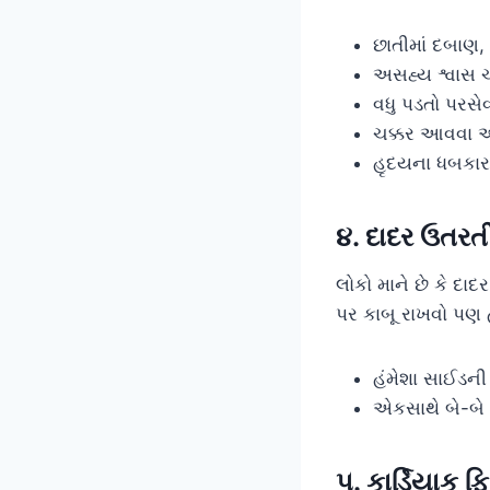
છાતીમાં દબાણ, 
અસહ્ય શ્વાસ ચ
વધુ પડતો પરસે
ચક્કર આવવા અ
હૃદયના ધબકાર
૪. દાદર ઉતરત
લોકો માને છે કે દા
પર કાબૂ રાખવો પણ હ
હંમેશા સાઈડની 
એકસાથે બે-બે 
૫. કાર્ડિયાક 