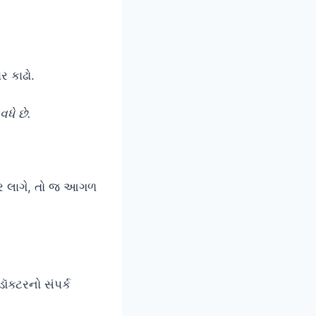
ર કાઢો.
ધે છે.
ાબર લાગે, તો જ આગળ
ક્ટરનો સંપર્ક