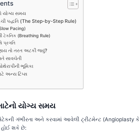
tents
ેનો યોગ્ય સમય
સાચી પદ્ધતિ (The Step-by-Step Rule)
(Slow Pacing)
ાની ટેકનિક (Breathing Rule)
ે પ્રગતિ
ણાય તો તરત અટકી જવું?
તે સાવચેતી
યોથેરાપીની ભૂમિકા
ાટે અન્ય ટિપ્સ
 માટેનો યોગ્ય સમય
ટ એટેકની ગંભીરતા અને કરવામાં આવેલી ટ્રીટમેન્ટ (Angioplasty 
ઈ શકે છે: