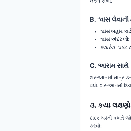
લક્ષ્ય રાખો.
B. શ્વાસ લેવાન
શ્વાસ બહાર કાઢ
શ્વાસ અંદર લો:
ક્યારેય શ્વાસ
C. આરામ સાથે 
શરૂઆતમાં માત્ર ૩-
વધો. શરૂઆતમાં દિ
૩. કયા લક્ષણ
દાદર ચઢતી વખતે જો
કરવો: