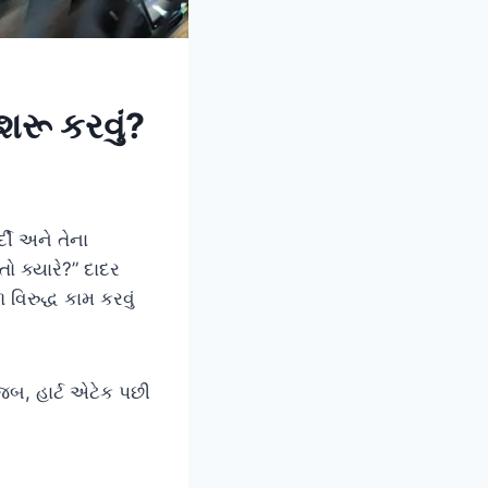
 શરૂ કરવું?
દી અને તેના
તો ક્યારે?” દાદર
 વિરુદ્ધ કામ કરવું
જબ, હાર્ટ એટેક પછી