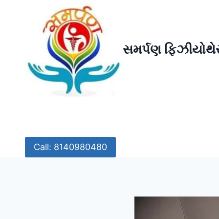
Skip
to
content
સમર્પણ ફિઝીયોથેર
Call: 8140980480