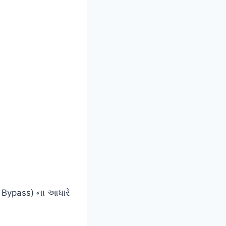
કે Bypass) ના આધારે