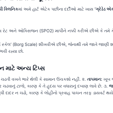
પી ક્લિનિક
માં અમે હાર્ટ એટેક પછીના દર્દીઓ માટે ખાસ
‘ગ્રેડેડ 
્સ રેટ અને ઓક્સિજન (SPO2) માપીને નક્કી કરીએ છીએ કે તમે
ગ સ્કેલ’ (Borg Scale) શીખવીએ છીએ, જેનાથી તમે જાતે જાણી શકો
વી રહ્યા છો.
વન માટે અન્ય ટિપ્સ
ચઢતી વખતે ભારે થેલી કે સામાન ઉંચકશો નહીં. ૨.
તાપમાન:
ખૂબ 
ર ચઢવાનું ટાળો, કારણ કે તે હૃદય પર વધારાનું દબાણ લાવે છે. ૩.
જમ
ધી દાદર ન ચઢો, કારણ કે લોહીનો પ્રવાહ પાચન તરફ ડાયવર્ટ થયે