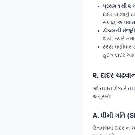
પ્રથમ ૧ થી ૨ 
દાદર ચઢવાનું
સલાહ આપવામાં
ડૉક્ટરની મંજૂરી
શકો, ત્યારે તમ
ટેસ્ટ:
ઘણીવાર ડૉક
હૃદય દાદર ચઢવ
૨. દાદર ચઢવા
જો તમારા ડૉક્ટરે ત
અનુસરો:
A. ધીમી ગતિ (
ઉતાવળમાં દાદર ન ચઢ