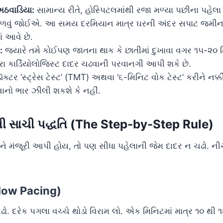
અઠવાડિયા:
સામાન્ય રીતે, હોસ્પિટલમાંથી રજા મળ્યા પછીના પહેલા
 ટાળવું જોઈએ. આ સમય દરમિયાન માત્ર ઘરની અંદર સપાટ જમી
 આવે છે.
:
જ્યારે તમે કોઈપણ જાતના થાક કે છાતીમાં દુખાવા વગર ૧૫-૨૦
ારા કાર્ડિયોલોજિસ્ટ દાદર ચઢવાની પરવાનગી આપી શકે છે.
્ટર ‘સ્ટ્રેસ ટેસ્ટ’ (TMT) અથવા ‘૬-મિનિટ વોક ટેસ્ટ’ કરીને નક્કી 
ાનો ભાર ઝીલી શકશે કે નહીં.
ની સાચી પદ્ધતિ (The Step-by-Step Rule)
મને મંજૂરી આપી હોય, તો પણ સીધા પહેલાની જેમ દાદર ન ચઢો. નીચ
Slow Pacing)
ો. દરેક પગલા વચ્ચે થોડો વિરામ લો. એક મિનિટમાં માત્ર ૧૦ થી ૧