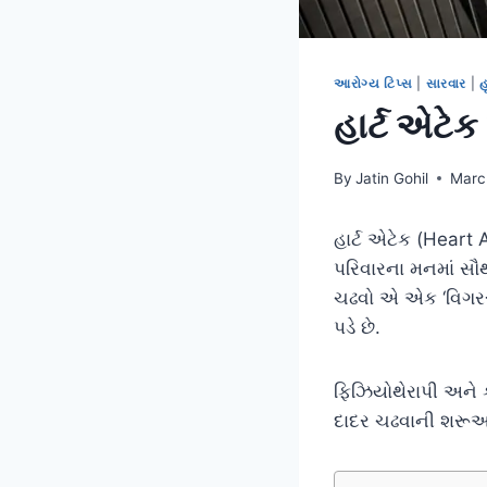
આરોગ્ય ટિપ્સ
|
સારવાર
|
હ
હાર્ટ એટેક
By
Jatin Gohil
Marc
હાર્ટ એટેક (Heart 
પરિવારના મનમાં સૌથી
ચઢવો એ એક ‘વિગરસ’ (
પડે છે.
ફિઝિયોથેરાપી અને ક
દાદર ચઢવાની શરૂઆ