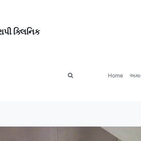
ાપી ક્લિનિક
Home
અમાર