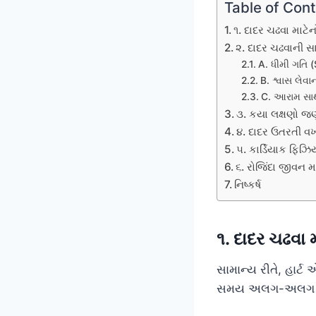
Table of Con
૧. દાદર ચઢવા માટ
૨. દાદર ચઢવાની 
A. ધીમી ગતિ 
B. શ્વાસ લેવ
C. આરામ સાથ
૩. કયા લક્ષણો જ
૪. દાદર ઉતરતી વખ
૫. કાર્ડિયાક ફિઝિ
૬. રોજિંદા જીવન મ
નિષ્કર્ષ
૧. દાદર ચઢવા
સામાન્ય રીતે, હાર્
સમય અલગ-અલગ હો