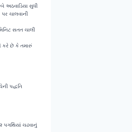
 બે અઠવાડિયા સુધી
ન પર ચાલવાની
 મિનિટ સતત ચાલી
કરે છે કે તમારું
ેની પદ્ધતિ
૨ પગથિયાં ચઢવાનું