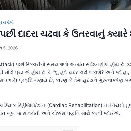
ૃદય રોગો
 પછી દાદરા ચઢવા કે ઉતરવાનું ક્યારે
h 5, 2026
Attack) પછી રિકવરીનો સમયગાળો અત્યંત સંવેદનશીલ હોય છે. દર્
 મોટો પ્રશ્ન એ હોય છે કે, “શું હવે દાદર ચઢી શકાશે? અને જો હા, 
ભારે) પ્રવૃત્તિ ગણાય છે, કારણ કે તેમાં હૃદયને ગુરુત્વાકર્ષણ બળ
ાર્ડિયાક રિહેબિલિટેશન (Cardiac Rehabilitation) ના નિયમો મુ
ત ખૂબ જ સાવચેતી અને ચોક્કસ પદ્ધતિ સાથે કરવી જોઈએ.