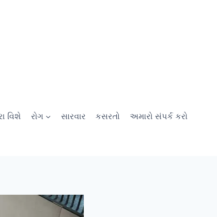
ા વિશે
રોગ
સારવાર
કસરતો
અમારો સંપર્ક કરો