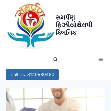
Skip
to
સમર્પણ
content
ફિઝીયોથેરાપી
ક્લિનિક
Call Us: 8140980480