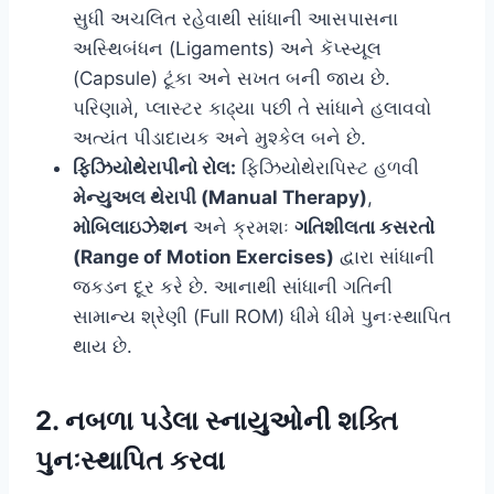
સુધી અચલિત રહેવાથી સાંધાની આસપાસના
અસ્થિબંધન (Ligaments) અને કૅપ્સ્યૂલ
(Capsule) ટૂંકા અને સખત બની જાય છે.
પરિણામે, પ્લાસ્ટર કાઢ્યા પછી તે સાંધાને હલાવવો
અત્યંત પીડાદાયક અને મુશ્કેલ બને છે.
ફિઝિયોથેરાપીનો રોલ:
ફિઝિયોથેરાપિસ્ટ હળવી
મેન્યુઅલ થેરાપી (Manual Therapy)
,
મોબિલાઇઝેશન
અને ક્રમશઃ
ગતિશીલતા કસરતો
(Range of Motion Exercises)
દ્વારા સાંધાની
જકડન દૂર કરે છે. આનાથી સાંધાની ગતિની
સામાન્ય શ્રેણી (Full ROM) ધીમે ધીમે પુનઃસ્થાપિત
થાય છે.
2. નબળા પડેલા સ્નાયુઓની શક્તિ
પુનઃસ્થાપિત કરવા