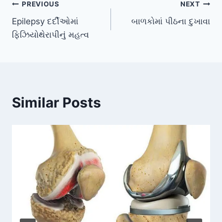
Post
PREVIOUS
NEXT
Epilepsy દર્દીઓમાં
બાળકોમાં પીઠના દુખાવા
navigation
ફિઝિયોથેરાપીનું મહત્વ
Similar Posts