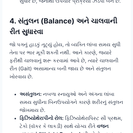
સુધારે છે, જેનાથી ઉપચાર પ્રક્રિયા ઝડપી બને છે.
4. સંતુલન (Balance) અને ચાલવાની
રીત સુધારવા
જો પગનું હાડકું તૂટ્યું હોય, તો વ્યક્તિ લાંબા સમય સુધી
તેના પર ભાર મૂકી શકતી નથી. આને કારણે, જ્યારે
ફરીથી ચાલવાનું શરૂ કરવામાં આવે છે, ત્યારે ચાલવાની
રીત (Gait) અસામાન્ય બની જાય છે અને સંતુલન
ખોરવાય છે.
અસંતુલન:
નબળા સ્નાયુઓ અને અંગના લાંબા
સમય સુધીના બિનઉપયોગને કારણે શરીરનું સંતુલન
જોખમાય છે.
ફિઝિયોથેરાપીનો રોલ:
ફિઝિયોથેરાપિસ્ટ સૌ પ્રથમ,
ટેકો (વૉકર કે લાકડી) સાથે યોગ્ય રીતે
વજન