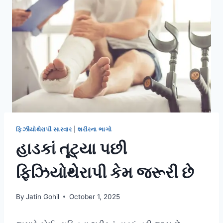
ફિઝીયોથેરાપી સારવાર
|
શરીરના ભાગો
હાડકાં તૂટ્યા પછી
ફિઝિયોથેરાપી કેમ જરૂરી છે
By
Jatin Gohil
October 1, 2025