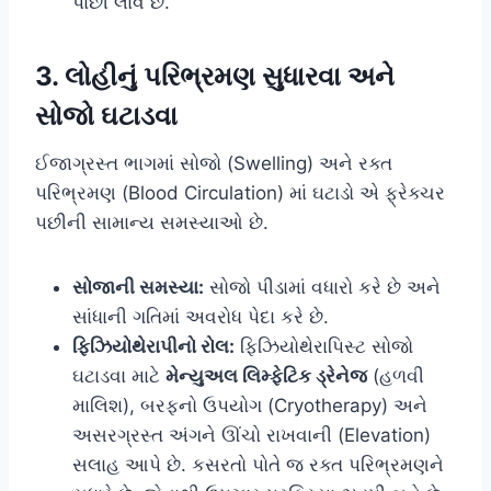
પાછી લાવે છે.
3. લોહીનું પરિભ્રમણ સુધારવા અને
સોજો ઘટાડવા
ઈજાગ્રસ્ત ભાગમાં સોજો (Swelling) અને રક્ત
પરિભ્રમણ (Blood Circulation) માં ઘટાડો એ ફ્રેક્ચર
પછીની સામાન્ય સમસ્યાઓ છે.
સોજાની સમસ્યા:
સોજો પીડામાં વધારો કરે છે અને
સાંધાની ગતિમાં અવરોધ પેદા કરે છે.
ફિઝિયોથેરાપીનો રોલ:
ફિઝિયોથેરાપિસ્ટ સોજો
ઘટાડવા માટે
મેન્યુઅલ લિમ્ફેટિક ડ્રેનેજ
(હળવી
માલિશ), બરફનો ઉપયોગ (Cryotherapy) અને
અસરગ્રસ્ત અંગને ઊંચો રાખવાની (Elevation)
સલાહ આપે છે. કસરતો પોતે જ રક્ત પરિભ્રમણને