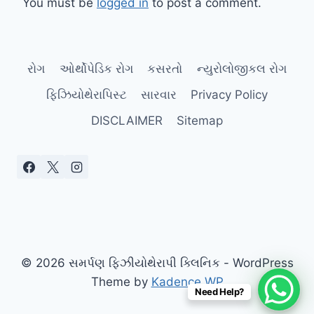
You must be
logged in
to post a comment.
રોગ
ઓર્થોપેડિક રોગ
કસરતો
ન્યુરોલોજીકલ રોગ
ફિઝિયોથેરાપિસ્ટ
સારવાર
Privacy Policy
DISCLAIMER
Sitemap
© 2026 સમર્પણ ફિઝીયોથેરાપી ક્લિનિક - WordPress
Theme by
Kadence WP
Need Help?