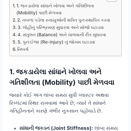
1. જકડાયેલા સાંધાને ખોલવા અને ગતિશીલતા
(Mobility) પાછી મેળવવા
2. નબળા પડેલા સ્નાયુઓની શક્તિ પુનઃસ્થાપિત કરવા
3. લોહીનું પરિભ્રમણ સુધારવા અને સોજો ઘટાડવા
4. સંતુલન (Balance) અને ચાલવાની રીત સુધારવા
5. પુનઃઈજા (Re-injury) નું જોખમ ઘટાડવા
નિષ્કર્ષ
1. જકડાયેલા સાંધાને ખોલવા અને
ગતિશીલતા (Mobility) પાછી મેળવવા
જ્યારે કોઈ અંગ લાંબા સમય સુધી પ્લાસ્ટર અથવા
સ્પ્લિંટમાં સ્થિર રાખવામાં આવે છે, ત્યારે તે સાંધાને
ગતિહીનતાને કારણે ગંભીર નુકસાન પહોંચાડે છે.
સાંધાની જકડન (Joint Stiffness):
લાંબા સમય