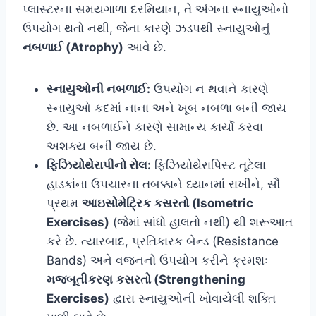
પ્લાસ્ટરના સમયગાળા દરમિયાન, તે અંગના સ્નાયુઓનો
ઉપયોગ થતો નથી, જેના કારણે ઝડપથી સ્નાયુઓનું
નબળાઈ (Atrophy)
આવે છે.
સ્નાયુઓની નબળાઈ:
ઉપયોગ ન થવાને કારણે
સ્નાયુઓ કદમાં નાના અને ખૂબ નબળા બની જાય
છે. આ નબળાઈને કારણે સામાન્ય કાર્યો કરવા
અશક્ય બની જાય છે.
ફિઝિયોથેરાપીનો રોલ:
ફિઝિયોથેરાપિસ્ટ તૂટેલા
હાડકાંના ઉપચારના તબક્કાને ધ્યાનમાં રાખીને, સૌ
પ્રથમ
આઇસોમેટ્રિક કસરતો (Isometric
Exercises)
(જેમાં સાંધો હાલતો નથી) થી શરૂઆત
કરે છે. ત્યારબાદ, પ્રતિકારક બેન્ડ (Resistance
Bands) અને વજનનો ઉપયોગ કરીને ક્રમશઃ
મજબૂતીકરણ કસરતો (Strengthening
Exercises)
દ્વારા સ્નાયુઓની ખોવાયેલી શક્તિ