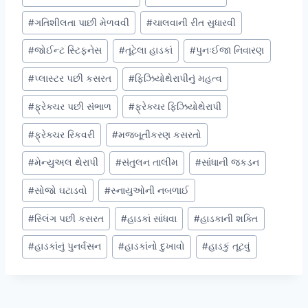
Tags:
#
ગતિશીલતા પાછી મેળવવી
#
ચાલવાની રીત સુધારવી
#
જોઈન્ટ સ્ટિફનેસ
#
તૂટેલા હાડકાં
#
પુનઃઈજા નિવારણ
#
પ્લાસ્ટર પછી કસરત
#
ફિઝિયોથેરાપીનું મહત્વ
#
ફ્રેક્ચર પછી સંભાળ
#
ફ્રેક્ચર ફિઝિયોથેરાપી
#
ફ્રેક્ચર રિકવરી
#
મજબૂતીકરણ કસરતો
#
મેન્યુઅલ થેરાપી
#
સંતુલન તાલીમ
#
સાંધાની જકડન
#
સોજો ઘટાડવો
#
સ્નાયુઓની નબળાઈ
#
સ્લિંગ પછી કસરત
#
હાડકાં સાંધવા
#
હાડકાની શક્તિ
#
હાડકાંનું પુનર્વસન
#
હાડકાંનો દુખાવો
#
હાડકું તૂટવું