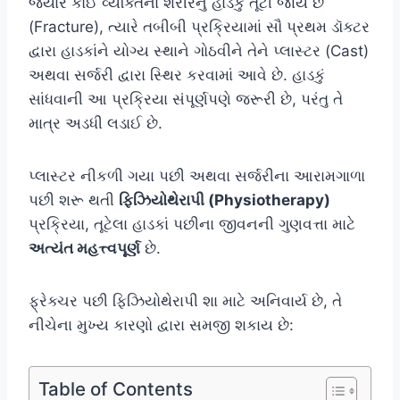
જ્યારે કોઈ વ્યક્તિના શરીરનું હાડકું તૂટી જાય છે
(Fracture), ત્યારે તબીબી પ્રક્રિયામાં સૌ પ્રથમ ડૉક્ટર
દ્વારા હાડકાંને યોગ્ય સ્થાને ગોઠવીને તેને પ્લાસ્ટર (Cast)
અથવા સર્જરી દ્વારા સ્થિર કરવામાં આવે છે. હાડકું
સાંધવાની આ પ્રક્રિયા સંપૂર્ણપણે જરૂરી છે, પરંતુ તે
માત્ર અડધી લડાઈ છે.
પ્લાસ્ટર નીકળી ગયા પછી અથવા સર્જરીના આરામગાળા
પછી શરૂ થતી
ફિઝિયોથેરાપી (Physiotherapy)
પ્રક્રિયા, તૂટેલા હાડકાં પછીના જીવનની ગુણવત્તા માટે
અત્યંત મહત્ત્વપૂર્ણ
છે.
ફ્રેક્ચર પછી ફિઝિયોથેરાપી શા માટે અનિવાર્ય છે, તે
નીચેના મુખ્ય કારણો દ્વારા સમજી શકાય છે:
Table of Contents