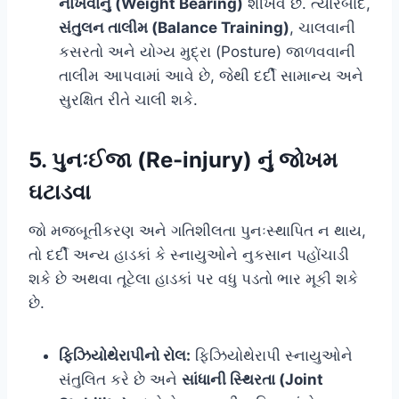
નાખવાનું (Weight Bearing)
શીખવે છે. ત્યારબાદ,
સંતુલન તાલીમ (Balance Training)
, ચાલવાની
કસરતો અને યોગ્ય મુદ્રા (Posture) જાળવવાની
તાલીમ આપવામાં આવે છે, જેથી દર્દી સામાન્ય અને
સુરક્ષિત રીતે ચાલી શકે.
5. પુનઃઈજા (Re-injury) નું જોખમ
ઘટાડવા
જો મજબૂતીકરણ અને ગતિશીલતા પુનઃસ્થાપિત ન થાય,
તો દર્દી અન્ય હાડકાં કે સ્નાયુઓને નુકસાન પહોંચાડી
શકે છે અથવા તૂટેલા હાડકાં પર વધુ પડતો ભાર મૂકી શકે
છે.
ફિઝિયોથેરાપીનો રોલ:
ફિઝિયોથેરાપી સ્નાયુઓને
સંતુલિત કરે છે અને
સાંધાની સ્થિરતા (Joint