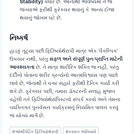
Stability)
વધારે છે. આનાથી ભવિષ્યમાં તે જ
જગ્યાએ ફરીથી ફ્રેક્ચર થવાનું કે અન્ય ઈજા
થવાનું જોખમ ઘટે છે.
નિષ્કર્ષ
હાડકું તૂટ્યા પછી ફિઝિયોથેરાપી માત્ર એક ‘વૈકલ્પિક’
ઉપચાર નથી, પરંતુ
સફળ અને સંપૂર્ણ પુનઃપ્રાપ્તિ માટેની
આવશ્યકતા
છે. તે માત્ર શારીરિક શક્તિ જ નહીં, પરંતુ
દર્દીનો પોતાના શરીર પ્રત્યેનો આત્મવિશ્વાસ પણ પાછો
લાવે છે, જેનાથી તે વગર સહારે ફરીથી દૈનિક કાર્યો કરી
શકે છે. ફ્રેક્ચર પછી, તમારા ડૉક્ટરની સલાહ મુજબ
વહેલી તકે ફિઝિયોથેરાપિસ્ટનો સંપર્ક કરવો અને તેમના
વ્યક્તિગત પુનર્વસન કાર્યક્રમનું નિયમિત પાલન કરવું
જ યોગ્ય માર્ગ છે.
Post
#
ઓર્થોપેડિક ફિઝિયોથેરાપી
#
કસરત અનિવાર્ય