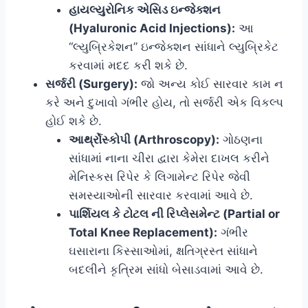
હાયલ્યુરોનિક એસિડ ઇન્જેક્શન
(Hyaluronic Acid Injections):
આ
“લ્યુબ્રિકેશન” ઇન્જેક્શન સાંધાને લ્યુબ્રિકેટ
કરવામાં મદદ કરી શકે છે.
સર્જરી (Surgery):
જો અન્ય કોઈ સારવાર કામ ન
કરે અને દુખાવો ગંભીર હોય, તો સર્જરી એક વિકલ્પ
હોઈ શકે છે.
આર્થ્રોસ્કોપી (Arthroscopy):
ગોઠણના
સાંધામાં નાના ચીરા દ્વારા કેમેરા દાખલ કરીને
મેનિસ્કસ રિપેર કે લિગામેન્ટ રિપેર જેવી
સમસ્યાઓની સારવાર કરવામાં આવે છે.
પાર્શિયલ કે ટોટલ ની રિપ્લેસમેન્ટ (Partial or
Total Knee Replacement):
ગંભીર
ઘસારાના કિસ્સાઓમાં, ક્ષતિગ્રસ્ત સાંધાને
બદલીને કૃત્રિમ સાંધો બેસાડવામાં આવે છે.