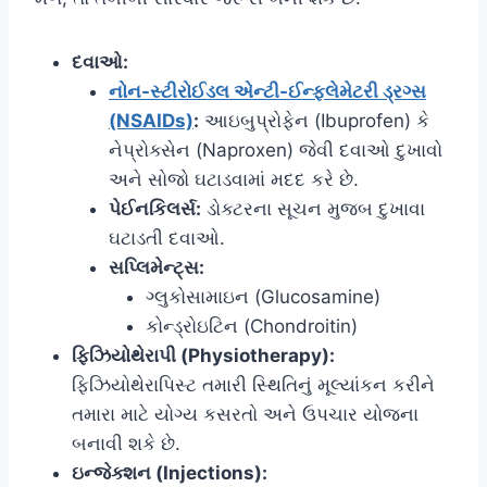
દવાઓ:
નોન-સ્ટીરોઈડલ એન્ટી-ઈન્ફ્લેમેટરી ડ્રગ્સ
(NSAIDs)
:
આઇબુપ્રોફેન (Ibuprofen) કે
નેપ્રોક્સેન (Naproxen) જેવી દવાઓ દુખાવો
અને સોજો ઘટાડવામાં મદદ કરે છે.
પેઈનકિલર્સ:
ડોક્ટરના સૂચન મુજબ દુખાવા
ઘટાડતી દવાઓ.
સપ્લિમેન્ટ્સ:
ગ્લુકોસામાઇન (Glucosamine)
કોન્ડ્રોઇટિન (Chondroitin)
ફિઝિયોથેરાપી (Physiotherapy):
ફિઝિયોથેરાપિસ્ટ તમારી સ્થિતિનું મૂલ્યાંકન કરીને
તમારા માટે યોગ્ય કસરતો અને ઉપચાર યોજના
બનાવી શકે છે.
ઇન્જેક્શન (Injections):