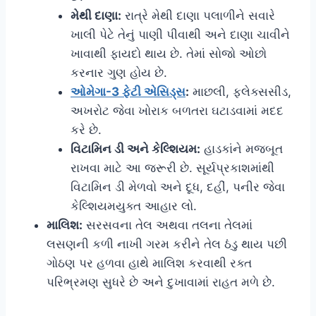
મેથી દાણા:
રાત્રે મેથી દાણા પલાળીને સવારે
ખાલી પેટે તેનું પાણી પીવાથી અને દાણા ચાવીને
ખાવાથી ફાયદો થાય છે. તેમાં સોજો ઓછો
કરનાર ગુણ હોય છે.
ઓમેગા-3 ફેટી એસિડ્સ
:
માછલી, ફ્લેક્સસીડ,
અખરોટ જેવા ખોરાક બળતરા ઘટાડવામાં મદદ
કરે છે.
વિટામિન ડી અને કેલ્શિયમ:
હાડકાંને મજબૂત
રાખવા માટે આ જરૂરી છે. સૂર્યપ્રકાશમાંથી
વિટામિન ડી મેળવો અને દૂધ, દહીં, પનીર જેવા
કેલ્શિયમયુક્ત આહાર લો.
માલિશ:
સરસવના તેલ અથવા તલના તેલમાં
લસણની કળી નાખી ગરમ કરીને તેલ ઠંડુ થાય પછી
ગોઠણ પર હળવા હાથે માલિશ કરવાથી રક્ત
પરિભ્રમણ સુધરે છે અને દુખાવામાં રાહત મળે છે.