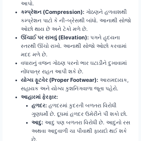
આપો.
કમ્પ્રેશન (Compression):
ગોઠણને હળવાશથી
કમ્પ્રેશન પાટો કે ની-બ્રેસથી બાંધો. આનાથી સોજો
ઓછો થાય છે અને ટેકો મળે છે.
ઊંચાઈ પર રાખવું (Elevation):
પગને હૃદયના
સ્તરથી ઊંચો રાખો. આનાથી સોજો ઓછો કરવામાં
મદદ મળે છે.
વધારાનું વજન ગોઠણ પરનો ભાર ઘટાડીને દુખાવામાં
નોંધપાત્ર રાહત આપી શકે છે.
યોગ્ય ફૂટવેર (Proper Footwear):
આરામદાયક,
સહાયક અને યોગ્ય કુશનિંગવાળા જૂતા પહેરો.
આહારમાં ફેરફાર:
હળદર:
હળદરમાં કુદરતી બળતરા વિરોધી
ગુણધર્મો છે. દૂધમાં હળદર ઉમેરીને પી શકો છો.
આદુ:
આદુ પણ બળતરા વિરોધી છે. આદુનો રસ
અથવા આદુવાળી ચા પીવાથી ફાયદો થઈ શકે
છે.