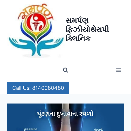
Skip
to
સમર્પણ
content
ફિઝીયોથેરાપી
ક્લિનિક
Call Us: 8140980480