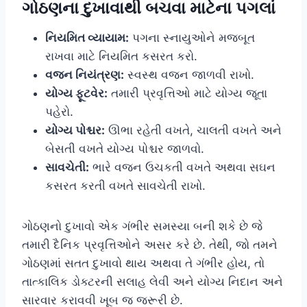
ગોઠણના દુખાવાથી બચવા માટેના પગલાં
નિયમિત વ્યાયામ:
પગના સ્નાયુઓને મજબૂત
રાખવા માટે નિયમિત કસરત કરો.
વજન નિયંત્રણ:
સ્વસ્થ વજન જાળવી રાખો.
યોગ્ય ફૂટવેર:
તમારી પ્રવૃત્તિઓ માટે યોગ્ય જૂતા
પહેરો.
યોગ્ય પોશ્ચર:
ઊભા રહેતી વખતે, ચાલતી વખતે અને
બેસતી વખતે યોગ્ય પોશ્ચર જાળવો.
સાવચેતી:
ભારે વજન ઉચકતી વખતે અથવા સઘન
કસરત કરતી વખતે સાવચેતી રાખો.
ગોઠણનો દુખાવો એક ગંભીર સમસ્યા બની શકે છે જે
તમારી દૈનિક પ્રવૃત્તિઓને અસર કરે છે. તેથી, જો તમને
ગોઠણમાં સતત દુખાવો થાય અથવા તે ગંભીર હોય, તો
તાત્કાલિક ડોક્ટરની સલાહ લેવી અને યોગ્ય નિદાન અને
સારવાર કરાવવી ખૂબ જ જરૂરી છે.