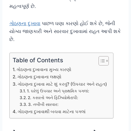
મહત્વપૂર્ણ છે.
ગોઠણના દુખાવા
પાછળ ઘણા કારણો હોઈ શકે છે, જેની
યોગ્ય જાણકારી અને સારવાર દુખાવામાં રાહત આપી શકે
છે.
Table of Contents
ગોઠણના દુખાવાના મુખ્ય કારણો
ગોઠણના દુખાવાના લક્ષણો
ગોઠણના દુખાવા માટે શું કરવું? (ઉપચાર અને રાહત)
1. ઘરેલું ઉપચાર અને પ્રાથમિક પગલાં:
2. કસરતો અને ફિઝિયોથેરાપી:
3. તબીબી સારવાર:
ગોઠણના દુખાવાથી બચવા માટેના પગલાં