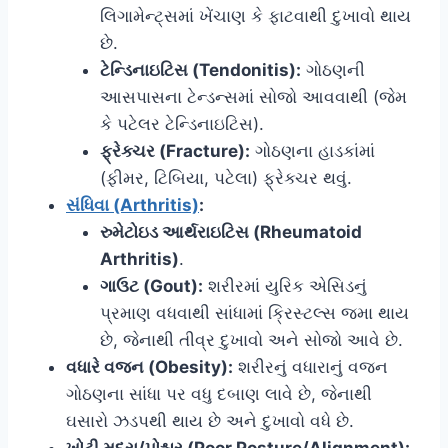
લિગામેન્ટ્સમાં ખેંચાણ કે ફાટવાથી દુખાવો થાય
છે.
ટેન્ડિનાઇટિસ (Tendonitis):
ગોઠણની
આસપાસના ટેન્ડન્સમાં સોજો આવવાથી (જેમ
કે પટેલર ટેન્ડિનાઇટિસ).
ફ્રેક્ચર (Fracture):
ગોઠણના હાડકાંમાં
(ફીમર, ટિબિયા, પટેલા) ફ્રેક્ચર થવું.
સંધિવા (Arthritis)
:
રુમેટોઇડ આર્થરાઇટિસ (Rheumatoid
Arthritis)
.
ગાઉટ (Gout):
શરીરમાં યુરિક એસિડનું
પ્રમાણ વધવાથી સાંધામાં ક્રિસ્ટલ્સ જમા થાય
છે, જેનાથી તીવ્ર દુખાવો અને સોજો આવે છે.
વધારે વજન (Obesity):
શરીરનું વધારાનું વજન
ગોઠણના સાંધા પર વધુ દબાણ લાવે છે, જેનાથી
ઘસારો ઝડપથી થાય છે અને દુખાવો વધે છે.
ખોટી મુદ્રા/પોશ્ચર (Poor Posture/Alignment):