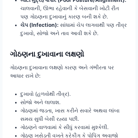
ચાલવાની, ઊભા રહેવાની કે બેસવાની ખોટી રીત
પણ ગોઠણના દુખાવાનું કારણ બની શકે છે.
ચેપ (Infection):
સાંધામાં ચેપ લાગવાથી પણ તીવ્ર
દુખાવો, સોજો અને તાવ આવી શકે છે.
ગોઠણના દુખાવાના લક્ષણો
ગોઠણના દુખાવાના લક્ષણો કારણ અને ગંભીરતા પર
આધાર રાખે છે:
દુખાવો (હળવોથી તીવ્ર).
સોજો અને લાલાશ.
ગોઠણમાં જડતા, ખાસ કરીને સવારે અથવા લાંબા
સમય સુધી બેસી રહ્યા પછી.
ગોઠણને વાળવામાં કે સીધું કરવામાં મુશ્કેલી.
ગોઠણ ખસેડતી વખતે ક્રેકીંગ કે પોપિંગ અવાજો