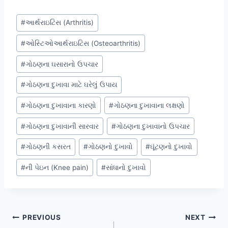
Post
#
આર્થરાઇટિસ (Arthritis)
Tags:
#
ઓસ્ટિઓઆર્થરાઇટિસ (Osteoarthritis)
#
ગોઠણના ઘસારાનો ઉપચાર
#
ગોઠણના દુખાવા માટે ઘરેલું ઉપાય
#
ગોઠણના દુખાવાના કારણો
#
ગોઠણના દુખાવાના લક્ષણો
#
ગોઠણના દુખાવાની સારવાર
#
ગોઠણના દુખાવાનો ઉપચાર
#
ગોઠણની કસરત
#
ગોઠણનો દુખાવો
#
ઘૂંટણનો દુખાવો
#
ની પેઇન (Knee pain)
#
સાંધાનો દુખાવો
Post
PREVIOUS
NEXT