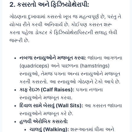
2. કસરતો અને ફિઝિયોથેરાપી:
ગોઠણના દુખાવામાં કસરતો ખૂબ જ મહત્વપૂર્ણ છે, પરંતુ તે
યોગ્ય રીતે કરવી અનિવાર્ય છે. કોઈપણ કસરત શરૂ
કરતા પહેલા ડોક્ટર કે ફિઝિયોથેરાપિસ્ટની સલાહ લેવી
જરૂરી છે.
નબળા સ્નાયુઓને મજબૂત કરવા:
જાંઘના આગળના
(quadriceps) અને પાછળના (hamstrings)
સ્નાયુઓ, તેમજ પગના અન્ય સ્નાયુઓને મજબૂત
કરતી કસરતો. આ સ્નાયુઓ ગોઠણને ટેકો આપે છે.
કાફ રેઇઝ (Calf Raises):
પગના નળાના
સ્નાયુઓને મજબૂત કરવા.
દિવાલ સામે બેસવું (Wall Sits):
આ કસરત જાંઘના
સ્નાયુઓને મજબૂત કરે છે.
હળવી એરોબિક કસરતો:
ચાલવું (Walking):
શરૂઆતમાં ધીમા અને