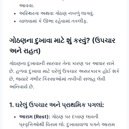
આવવા.
અસ્થિરતા અથવા ગોઠણ નબળું લાગવું.
ચાલવામાં કે ઊભા રહેવામાં તકલીફ.
ગોઠણના દુખાવા માટે શું કરવું? (ઉપચાર
અને રાહત)
ગોઠણના દુખાવાની સારવાર તેના કારણ પર આધાર રાખે
છે. હળવા દુખાવા માટે ઘરેલું ઉપચાર અસરકારક હોઈ શકે
છે, જ્યારે ગંભીર કિસ્સાઓમાં તબીબી સલાહ લેવી
અનિવાર્ય છે.
1. ઘરેલું ઉપચાર અને પ્રાથમિક પગલાં:
આરામ (Rest):
ગોઠણ પર દબાણ લાવતી
પ્રવૃત્તિઓથી વિરામ લો. દુખાવાવાળા પગને આરામ