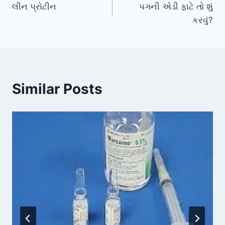
લીન પ્રોટીન
પગની એડી ફાટે તો શું
navigation
કરવું?
Similar Posts