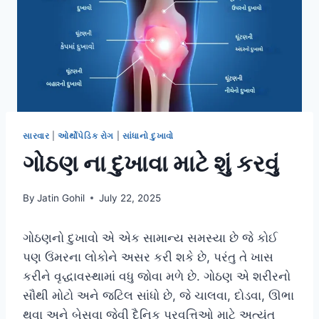
સારવાર
|
ઓર્થોપેડિક રોગ
|
સાંધાનો દુખાવો
ગોઠણ ના દુખાવા માટે શું કરવું
By
Jatin Gohil
July 22, 2025
ગોઠણનો દુખાવો એ એક સામાન્ય સમસ્યા છે જે કોઈ
પણ ઉંમરના લોકોને અસર કરી શકે છે, પરંતુ તે ખાસ
કરીને વૃદ્ધાવસ્થામાં વધુ જોવા મળે છે. ગોઠણ એ શરીરનો
સૌથી મોટો અને જટિલ સાંધો છે, જે ચાલવા, દોડવા, ઊભા
થવા અને બેસવા જેવી દૈનિક પ્રવૃત્તિઓ માટે અત્યંત