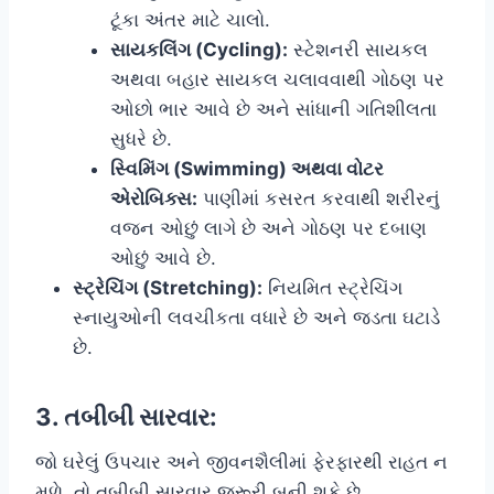
ટૂંકા અંતર માટે ચાલો.
સાયકલિંગ (Cycling):
સ્ટેશનરી સાયકલ
અથવા બહાર સાયકલ ચલાવવાથી ગોઠણ પર
ઓછો ભાર આવે છે અને સાંધાની ગતિશીલતા
સુધરે છે.
સ્વિમિંગ (Swimming) અથવા વોટર
એરોબિક્સ:
પાણીમાં કસરત કરવાથી શરીરનું
વજન ઓછું લાગે છે અને ગોઠણ પર દબાણ
ઓછું આવે છે.
સ્ટ્રેચિંગ (Stretching):
નિયમિત સ્ટ્રેચિંગ
સ્નાયુઓની લવચીકતા વધારે છે અને જડતા ઘટાડે
છે.
3. તબીબી સારવાર:
જો ઘરેલું ઉપચાર અને જીવનશૈલીમાં ફેરફારથી રાહત ન
મળે, તો તબીબી સારવાર જરૂરી બની શકે છે.