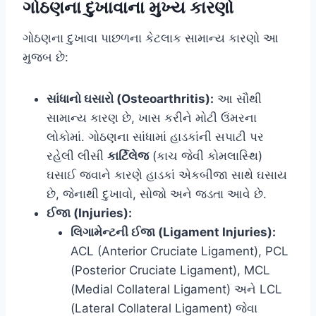
ગોઠણના દુખાવાના મુખ્ય કારણો
ગોઠણના દુખાવા પાછળના કેટલાક સામાન્ય કારણો આ
મુજબ છે:
સાંધાનો ઘસારો (Osteoarthritis):
આ સૌથી
સામાન્ય કારણ છે, ખાસ કરીને મોટી ઉંમરના
લોકોમાં. ગોઠણના સાંધામાં હાડકાંની સપાટી પર
રહેલી લીસી
કાર્ટિલેજ
(કાચ જેવી કોમલાસ્થિ)
ઘસાઈ જવાને કારણે હાડકાં એકબીજા સાથે ઘસાય
છે, જેનાથી દુખાવો, સોજો અને જડતા આવે છે.
ઈજા (Injuries):
લિગામેન્ટની ઈજા (Ligament Injuries):
ACL (Anterior Cruciate Ligament), PCL
(Posterior Cruciate Ligament), MCL
(Medial Collateral Ligament) અને LCL
(Lateral Collateral Ligament) જેવા