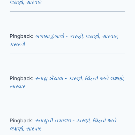
લક્ષણો, સારવાર
Pingback:
ખભામાં દુખાવો - કારણો, લક્ષણો, સારવાર,
કસરતો
Pingback:
સ્નાયુ ખેંચાવા - કારણો, ચિહ્નો અને લક્ષણો,
સારવાર
Pingback:
સ્નાયુની નબળાઇ - કારણો, ચિહ્નો અને
લક્ષણો, સારવાર