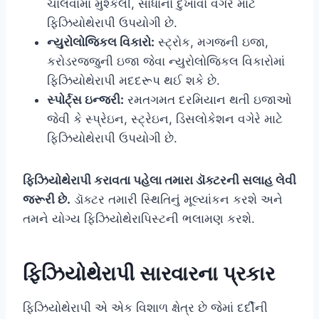
ચાલવામાં મુશ્કેલી, સાંધાનો દુખાવો વગેરે માટે
ફિઝિયોથેરાપી ઉપયોગી છે.
ન્યુરોલોજિકલ વિકારો:
સ્ટ્રોક, મગજની ઇજા,
કરોડરજ્જુની ઇજા જેવા ન્યુરોલોજિકલ વિકારોમાં
ફિઝિયોથેરાપી મદદરૂપ થઈ શકે છે.
સ્પોર્ટ્સ ઇન્જરી:
રમતગમત દરમિયાન થતી ઇજાઓ
જેવી કે સ્પ્રેઇન, સ્ટ્રેઇન, ડિસલોકેશન વગેરે માટે
ફિઝિયોથેરાપી ઉપયોગી છે.
ફિઝિયોથેરાપી કરાવતા પહેલા તમારા ડૉક્ટરની સલાહ લેવી
જરૂરી છે.
ડૉક્ટર તમારી સ્થિતિનું મૂલ્યાંકન કરશે અને
તમને યોગ્ય ફિઝિયોથેરાપિસ્ટની ભલામણ કરશે.
ફિઝિયોથેરાપી સારવારના પ્રકાર
ફિઝિયોથેરાપી એ એક વિશાળ ક્ષેત્ર છે જેમાં દર્દીની