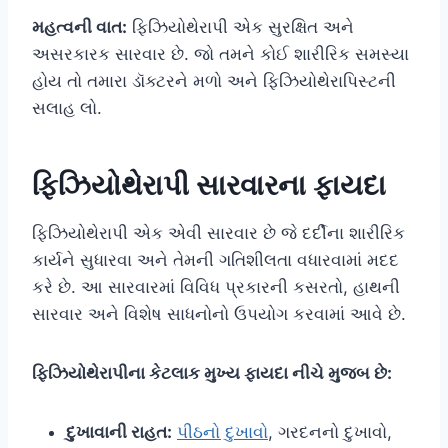
મહત્વની વાત:
ફિઝિયોથેરાપી એક સુરક્ષિત અને
અસરકારક સારવાર છે. જો તમને કોઈ શારીરિક સમસ્યા
હોય તો તમારા ડૉક્ટરને મળો અને ફિઝિયોથેરાપિસ્ટની
સલાહ લો.
ફિઝિયોથેરાપી સારવારના ફાયદા
ફિઝિયોથેરાપી એક એવી સારવાર છે જે દર્દીના શારીરિક
કાર્યને સુધારવા અને તેમની ગતિશીલતા વધારવામાં મદદ
કરે છે. આ સારવારમાં વિવિધ પ્રકારની કસરતો, હાથની
સારવાર અને વિશેષ સાધનોનો ઉપયોગ કરવામાં આવે છે.
ફિઝિયોથેરાપીના કેટલાક મુખ્ય ફાયદા નીચે મુજબ છે:
દુખાવાની રાહત:
પીઠનો દુખાવો
, ગરદનનો દુખાવો,