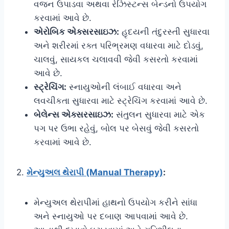
વજન ઉપાડવા અથવા રેઝિસ્ટન્સ બેન્ડનો ઉપયોગ
કરવામાં આવે છે.
એરોબિક એક્સરસાઇઝ:
હૃદયની તંદુરસ્તી સુધારવા
અને શરીરમાં રક્ત પરિભ્રમણ વધારવા માટે દોડવું,
ચાલવું, સાયકલ ચલાવવી જેવી કસરતો કરવામાં
આવે છે.
સ્ટ્રેચિંગ:
સ્નાયુઓની લંબાઈ વધારવા અને
લવચીકતા સુધારવા માટે સ્ટ્રેચિંગ કરવામાં આવે છે.
બેલેન્સ એક્સરસાઇઝ:
સંતુલન સુધારવા માટે એક
પગ પર ઉભા રહેવું, બોલ પર બેસવું જેવી કસરતો
કરવામાં આવે છે.
2.
મેન્યુઅલ થેરાપી (Manual Therapy)
:
મેન્યુઅલ થેરાપીમાં હાથનો ઉપયોગ કરીને સાંધા
અને સ્નાયુઓ પર દબાણ આપવામાં આવે છે.