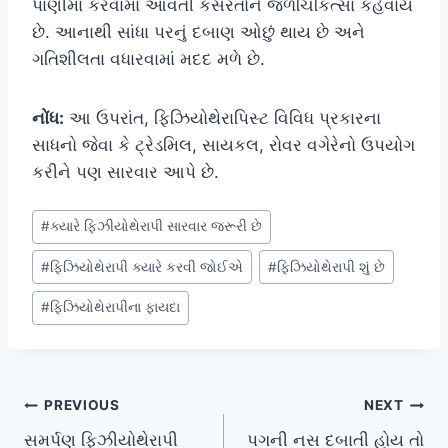
પાણીમાં કરવામાં આવતી કસરતોને જળચિકિત્સા કહેવાય
છે. આનાથી સાંધા પરનું દબાણ ઓછું થાય છે અને
ગતિશીલતા વધારવામાં મદદ મળે છે.
નોંધ:
આ ઉપરાંત, ફિઝિયોથેરાપિસ્ટ વિવિધ પ્રકારના
સાધનો જેવા કે ટ્રેડમિલ, સાયકલ, રોવર વગેરેનો ઉપયોગ
કરીને પણ સારવાર આપે છે.
Post
#
ક્યારે ફિઝીયોથેરાપી સારવાર જરૂરી છે
Tags:
#
ફિઝિયોથેરાપી ક્યારે કરવી જોઈએ
#
ફિઝિયોથેરાપી શું છે
#
ફિઝિયોથેરાપીના ફાયદા
Post
PREVIOUS
NEXT
સમર્પણ ફિઝીયોથેરાપી
પગની નસ દબાતી હોય તો