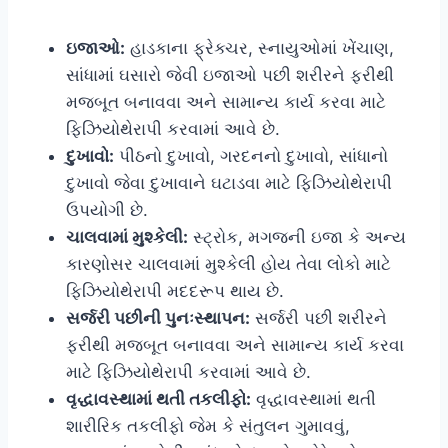
ઇજાઓ:
હાડકાના ફ્રેક્ચર, સ્નાયુઓમાં ખેંચાણ,
સાંધામાં ઘસારો જેવી ઇજાઓ પછી શરીરને ફરીથી
મજબૂત બનાવવા અને સામાન્ય કાર્ય કરવા માટે
ફિઝિયોથેરાપી કરવામાં આવે છે.
દુખાવો:
પીઠનો દુખાવો, ગરદનનો દુખાવો, સાંધાનો
દુખાવો જેવા દુખાવાને ઘટાડવા માટે ફિઝિયોથેરાપી
ઉપયોગી છે.
ચાલવામાં મુશ્કેલી:
સ્ટ્રોક, મગજની ઇજા કે અન્ય
કારણોસર ચાલવામાં મુશ્કેલી હોય તેવા લોકો માટે
ફિઝિયોથેરાપી મદદરૂપ થાય છે.
સર્જરી પછીની પુનઃસ્થાપન:
સર્જરી પછી શરીરને
ફરીથી મજબૂત બનાવવા અને સામાન્ય કાર્ય કરવા
માટે ફિઝિયોથેરાપી કરવામાં આવે છે.
વૃદ્ધાવસ્થામાં થતી તકલીફો:
વૃદ્ધાવસ્થામાં થતી
શારીરિક તકલીફો જેમ કે સંતુલન ગુમાવવું,