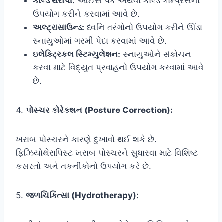
કોલ્ડ થેરાપી:
આઈસ પેક અથવા કોલ્ડ કોમ્પ્રેસનો
ઉપયોગ કરીને કરવામાં આવે છે.
અલ્ટ્રાસાઉન્ડ:
ધ્વનિ તરંગોનો ઉપયોગ કરીને ઊંડા
સ્નાયુઓમાં ગરમી પેદા કરવામાં આવે છે.
ઇલેક્ટ્રિકલ સ્ટિમ્યુલેશન:
સ્નાયુઓને સંકોચન
કરવા માટે વિદ્યુત પ્રવાહનો ઉપયોગ કરવામાં આવે
છે.
4.
પોસ્ચર કોરેક્શન (Posture Correction):
ખરાબ પોસ્ચરને કારણે દુખાવો થઈ શકે છે.
ફિઝિયોથેરાપિસ્ટ ખરાબ પોસ્ચરને સુધારવા માટે વિશિષ્ટ
કસરતો અને તકનીકોનો ઉપયોગ કરે છે.
5.
જળચિકિત્સા (Hydrotherapy):