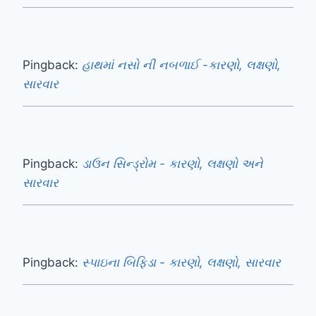
Pingback:
હાથમાં નસો ની નબળાઈ -કારણો, લક્ષણો,
સારવાર
Pingback:
ડાઉન સિન્ડ્રોમ - કારણો, લક્ષણો અને
સારવાર
Pingback:
સ્પાઇના બિફિડા - કારણો, લક્ષણો, સારવાર