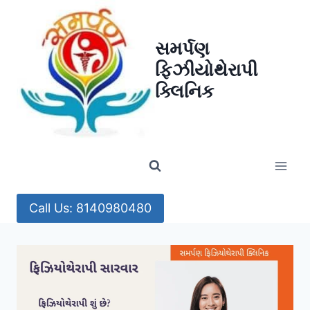
Skip
to
સમર્પણ
content
ફિઝીયોથેરાપી
ક્લિનિક
Call Us: 8140980480