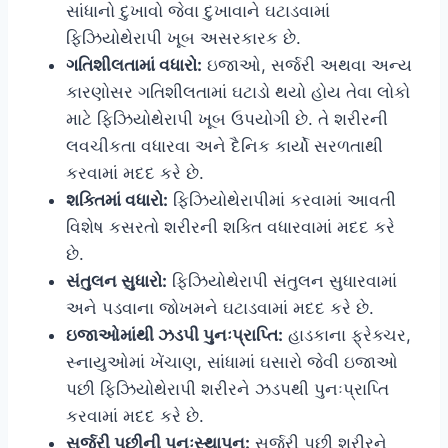
સાંધાનો દુખાવો જેવા દુખાવાને ઘટાડવામાં
ફિઝિયોથેરાપી ખૂબ અસરકારક છે.
ગતિશીલતામાં વધારો:
ઇજાઓ, સર્જરી અથવા અન્ય
કારણોસર ગતિશીલતામાં ઘટાડો થયો હોય તેવા લોકો
માટે ફિઝિયોથેરાપી ખૂબ ઉપયોગી છે. તે શરીરની
લવચીકતા વધારવા અને દૈનિક કાર્યો સરળતાથી
કરવામાં મદદ કરે છે.
શક્તિમાં વધારો:
ફિઝિયોથેરાપીમાં કરવામાં આવતી
વિશેષ કસરતો શરીરની શક્તિ વધારવામાં મદદ કરે
છે.
સંતુલન સુધારો:
ફિઝિયોથેરાપી સંતુલન સુધારવામાં
અને પડવાના જોખમને ઘટાડવામાં મદદ કરે છે.
ઇજાઓમાંથી ઝડપી પુનઃપ્રાપ્તિ:
હાડકાના ફ્રેક્ચર,
સ્નાયુઓમાં ખેંચાણ, સાંધામાં ઘસારો જેવી ઇજાઓ
પછી ફિઝિયોથેરાપી શરીરને ઝડપથી પુનઃપ્રાપ્તિ
કરવામાં મદદ કરે છે.
સર્જરી પછીની પુનઃસ્થાપન:
સર્જરી પછી શરીરને