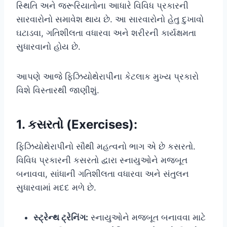
સ્થિતિ અને જરૂરિયાતોના આધારે વિવિધ પ્રકારની
સારવારોનો સમાવેશ થાય છે. આ સારવારોનો હેતુ દુખાવો
ઘટાડવા, ગતિશીલતા વધારવા અને શરીરની કાર્યક્ષમતા
સુધારવાનો હોય છે.
આપણે આજે ફિઝિયોથેરાપીના કેટલાક મુખ્ય પ્રકારો
વિશે વિસ્તારથી જાણીશું.
1.
કસરતો (Exercises):
ફિઝિયોથેરાપીનો સૌથી મહત્વનો ભાગ એ છે કસરતો.
વિવિધ પ્રકારની કસરતો દ્વારા સ્નાયુઓને મજબૂત
બનાવવા, સાંધાની ગતિશીલતા વધારવા અને સંતુલન
સુધારવામાં મદદ મળે છે.
સ્ટ્રેન્થ ટ્રેનિંગ:
સ્નાયુઓને મજબૂત બનાવવા માટે