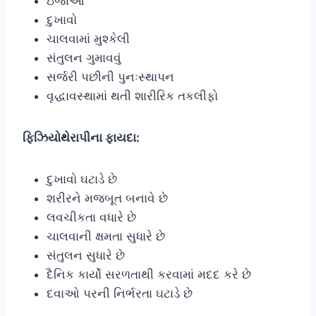
ઇજાઓ
દુખાવો
ચાલવામાં મુશ્કેલી
સંતુલન ગુમાવવું
સર્જરી પછીની પુનઃસ્થાપન
વૃદ્ધાવસ્થામાં થતી શારીરિક તકલીફો
ફિઝિયોથેરાપીના ફાયદા:
દુખાવો ઘટાડે છે
શરીરને મજબૂત બનાવે છે
લવચીકતા વધારે છે
ચાલવાની ક્ષમતા સુધારે છે
સંતુલન સુધારે છે
દૈનિક કાર્યો સરળતાથી કરવામાં મદદ કરે છે
દવાઓ પરની નિર્ભરતા ઘટાડે છે