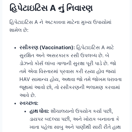
હિપેટાઇટિસ A નું નિવારણ
હિપેટાઇટિસ A ને અટકાવવા માટેના મુખ્ય ઉપાયોમાં
શામેલ છે:
રસીકરણ (Vaccination):
હિપેટાઇટિસ A માટે
સુરક્ષિત અને અસરકારક રસી ઉપલબ્ધ છે. બે
ડોઝનો કોર્સ લાંબા ગાળાની સુરક્ષા પૂરી પાડે છે. જો
તમે એવા વિસ્તારમાં પ્રવાસ કરી રહ્યા હોવ જ્યાં
HAV સામાન્ય હોય, અથવા જો તમે જોખમ ધરાવતા
જૂથમાં આવો છો, તો રસીકરણની ભલામણ કરવામાં
આવે છે.
સ્વચ્છતા:
હાથ ધોવા:
શૌચાલયનો ઉપયોગ કર્યા પછી,
ડાયપર બદલ્યા પછી, અને ખોરાક બનાવતા કે
ખાતા પહેલા સાબુ અને પાણીથી સારી રીતે હાથ