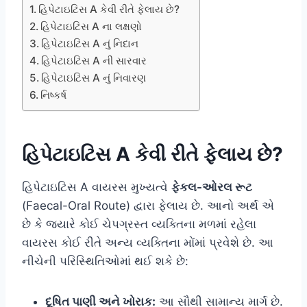
હિપેટાઇટિસ A કેવી રીતે ફેલાય છે?
હિપેટાઇટિસ A ના લક્ષણો
હિપેટાઇટિસ A નું નિદાન
હિપેટાઇટિસ A ની સારવાર
હિપેટાઇટિસ A નું નિવારણ
નિષ્કર્ષ
હિપેટાઇટિસ A કેવી રીતે ફેલાય છે?
હિપેટાઇટિસ A વાયરસ મુખ્યત્વે
ફેકલ-ઓરલ રૂટ
(Faecal-Oral Route) દ્વારા ફેલાય છે. આનો અર્થ એ
છે કે જ્યારે કોઈ ચેપગ્રસ્ત વ્યક્તિના મળમાં રહેલા
વાયરસ કોઈ રીતે અન્ય વ્યક્તિના મોંમાં પ્રવેશે છે. આ
નીચેની પરિસ્થિતિઓમાં થઈ શકે છે:
દૂષિત પાણી અને ખોરાક:
આ સૌથી સામાન્ય માર્ગ છે.