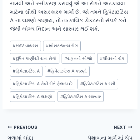
રાખવી અને રસીકરણ કરાવવું એ આ રોગને અટકાવવા
માટેના સૌથી અસરકારક માર્ગો છે. જો તમને હિપેટાઇટિસ
A ના લક્ષણો જણાય, તો તાત્કાલિક ડોકટરનો સંપર્ક કરો
જેથી યોગ્ય નિદાન અને સારવાર થઈ શકે.
Post
#
HAV વાયરસ
#
ખોરાકજન્ય રોગ
Tags:
#
દૂષિત પાણીથી થતા રોગો
#
યકૃતનો સોજો
#
લીવરનો ચેપ
#
હિપેટાઇટિસ A
#
હિપેટાઇટિસ A કારણો
#
હિપેટાઇટિસ A કેવી રીતે ફેલાય છે
#
હિપેટાઇટિસ A રસી
#
હિપેટાઇટિસ A લક્ષણો
#
હિપેટાઇટિસ A સારવાર
Post
PREVIOUS
NEXT
ગળામાં ચાંદા
પેશાબના માર્ગ માં ચેપ