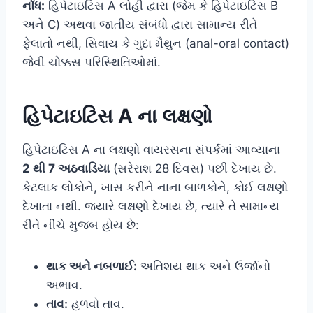
નોંધ:
હિપેટાઇટિસ A લોહી દ્વારા (જેમ કે હિપેટાઇટિસ B
અને C) અથવા જાતીય સંબંધો દ્વારા સામાન્ય રીતે
ફેલાતો નથી, સિવાય કે ગુદા મૈથુન (anal-oral contact)
જેવી ચોક્કસ પરિસ્થિતિઓમાં.
હિપેટાઇટિસ A ના લક્ષણો
હિપેટાઇટિસ A ના લક્ષણો વાયરસના સંપર્કમાં આવ્યાના
2 થી 7 અઠવાડિયા
(સરેરાશ 28 દિવસ) પછી દેખાય છે.
કેટલાક લોકોને, ખાસ કરીને નાના બાળકોને, કોઈ લક્ષણો
દેખાતા નથી. જ્યારે લક્ષણો દેખાય છે, ત્યારે તે સામાન્ય
રીતે નીચે મુજબ હોય છે:
થાક અને નબળાઈ:
અતિશય થાક અને ઉર્જાનો
અભાવ.
તાવ:
હળવો તાવ.