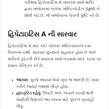
પરીક્ષણ હિપેટાઇટિસ A વાયરસ સામે શરીર
દ્વારા તાજેતરમાં બનેલા એન્ટિબોડીઝ (IgM) ને
શોધી કાઢે છે, જે તાજેતરના ચેપની પુષ્ટિ કરે છે.
હિપેટાઇટિસ A ની સારવાર
હિપેટાઇટિસ A માટે કોઈ ચોક્કસ એન્ટિવાયરલ દવા
ઉપલબ્ધ નથી. સારવાર મુખ્યત્વે સહાયક હોય છે અને
શરીરને કુદરતી રીતે વાયરસ સામે લડવામાં મદદ કરવા પર
ધ્યાન કેન્દ્રિત કરે છે.
આરામ:
પૂરતો આરામ લેવો ખૂબ જ જરૂરી છે, ખાસ
કરીને જ્યારે લક્ષણો તીવ્ર હોય.
હાઇડ્રેટેડ રહેવું:
ઉલટી અને ઝાડાને કારણે થતી
પાણીની ઉણપને અટકાવવા માટે પુષ્કળ પ્રવાહી
પીવું.