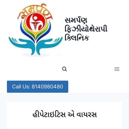
Skip
to
સમર્પણ
content
ફિઝીયોથેરાપી
ક્લિનિક
Call Us: 8140980480