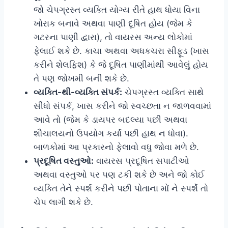
જો ચેપગ્રસ્ત વ્યક્તિ યોગ્ય રીતે હાથ ધોયા વિના
ખોરાક બનાવે અથવા પાણી દૂષિત હોય (જેમ કે
ગટરના પાણી દ્વારા), તો વાયરસ અન્ય લોકોમાં
ફેલાઈ શકે છે. કાચા અથવા અધકચરા સીફૂડ (ખાસ
કરીને શેલફિશ) કે જે દૂષિત પાણીમાંથી આવેલું હોય
તે પણ જોખમી બની શકે છે.
વ્યક્તિ-થી-વ્યક્તિ સંપર્ક:
ચેપગ્રસ્ત વ્યક્તિ સાથે
સીધો સંપર્ક, ખાસ કરીને જો સ્વચ્છતા ન જાળવવામાં
આવે તો (જેમ કે ડાયપર બદલ્યા પછી અથવા
શૌચાલયનો ઉપયોગ કર્યા પછી હાથ ન ધોવા).
બાળકોમાં આ પ્રકારનો ફેલાવો વધુ જોવા મળે છે.
પ્રદૂષિત વસ્તુઓ:
વાયરસ પ્રદૂષિત સપાટીઓ
અથવા વસ્તુઓ પર પણ ટકી શકે છે અને જો કોઈ
વ્યક્તિ તેને સ્પર્શ કરીને પછી પોતાના મોં ને સ્પર્શે તો
ચેપ લાગી શકે છે.