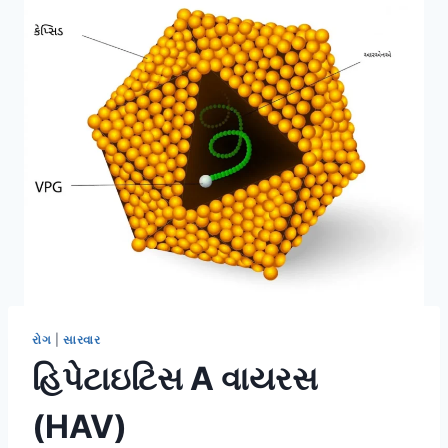
રોગ
|
સારવાર
હિપેટાઇટિસ A વાયરસ
(HAV)