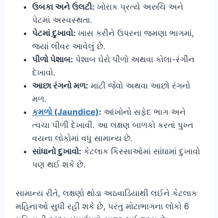
ઉબકા અને ઉલટી:
ખોરાક પ્રત્યે અરુચિ અને
પેટમાં અસ્વસ્થતા.
પેટમાં દુખાવો:
ખાસ કરીને ઉપરના જમણા ભાગમાં,
જ્યાં લીવર આવેલું છે.
પીળો પેશાબ:
પેશાબ ઘેરો પીળો અથવા કોલા-રંગીન
દેખાવો.
આછા રંગનો મળ:
માટી જેવો અથવા આછો રંગનો
મળ.
કમળો (Jaundice)
:
આંખોનો સફેદ ભાગ અને
ત્વચા પીળી દેખાવી. આ લક્ષણ બાળકો કરતાં પુખ્ત
વયના લોકોમાં વધુ સામાન્ય છે.
સાંધાનો દુખાવો:
કેટલાક કિસ્સાઓમાં સાંધામાં દુખાવો
પણ થઈ શકે છે.
સામાન્ય રીતે, લક્ષણો થોડા અઠવાડિયાથી લઈને કેટલાક
મહિનાઓ સુધી રહી શકે છે, પરંતુ મોટાભાગના લોકો 6