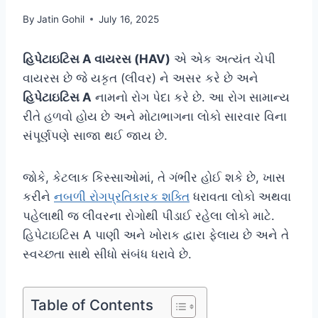
By
Jatin Gohil
July 16, 2025
હિપેટાઇટિસ A વાયરસ (HAV)
એ એક અત્યંત ચેપી
વાયરસ છે જે યકૃત (લીવર) ને અસર કરે છે અને
હિપેટાઇટિસ A
નામનો રોગ પેદા કરે છે. આ રોગ સામાન્ય
રીતે હળવો હોય છે અને મોટાભાગના લોકો સારવાર વિના
સંપૂર્ણપણે સાજા થઈ જાય છે.
જોકે, કેટલાક કિસ્સાઓમાં, તે ગંભીર હોઈ શકે છે, ખાસ
કરીને
નબળી રોગપ્રતિકારક શક્તિ
ધરાવતા લોકો અથવા
પહેલાથી જ લીવરના રોગોથી પીડાઈ રહેલા લોકો માટે.
હિપેટાઇટિસ A પાણી અને ખોરાક દ્વારા ફેલાય છે અને તે
સ્વચ્છતા સાથે સીધો સંબંધ ધરાવે છે.
Table of Contents