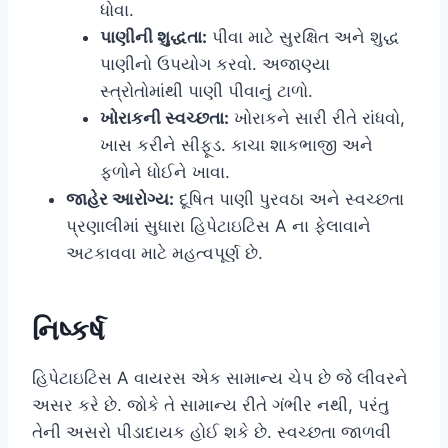
ધોવા.
પાણીની શુદ્ધતા:
પીવા માટે સુરક્ષિત અને શુદ્ધ
પાણીનો ઉપયોગ કરવો. અજાણ્યા
સ્ત્રોતોમાંથી પાણી પીવાનું ટાળો.
ખોરાકની સ્વચ્છતા:
ખોરાકને સારી રીતે રાંધવો,
ખાસ કરીને સીફૂડ. કાચા શાકભાજી અને
ફળોને ધોઈને ખાવા.
જાહેર આરોગ્ય:
દૂષિત પાણી પુરવઠા અને સ્વચ્છતા
પ્રણાલીમાં સુધારા હિપેટાઇટિસ A ના ફેલાવાને
અટકાવવા માટે મહત્વપૂર્ણ છે.
નિષ્કર્ષ
હિપેટાઇટિસ A વાયરસ એક સામાન્ય ચેપ છે જે લીવરને
અસર કરે છે. જોકે તે સામાન્ય રીતે ગંભીર નથી, પરંતુ
તેની અસરો પીડાદાયક હોઈ શકે છે. સ્વચ્છતા જાળવી