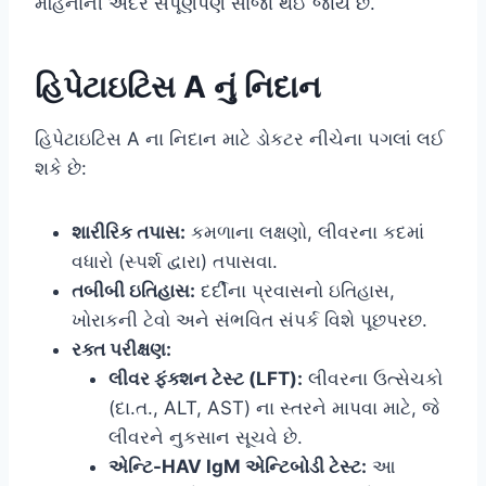
મહિનાની અંદર સંપૂર્ણપણે સાજા થઈ જાય છે.
હિપેટાઇટિસ A નું નિદાન
હિપેટાઇટિસ A ના નિદાન માટે ડોકટર નીચેના પગલાં લઈ
શકે છે:
શારીરિક તપાસ:
કમળાના લક્ષણો, લીવરના કદમાં
વધારો (સ્પર્શ દ્વારા) તપાસવા.
તબીબી ઇતિહાસ:
દર્દીના પ્રવાસનો ઇતિહાસ,
ખોરાકની ટેવો અને સંભવિત સંપર્ક વિશે પૂછપરછ.
રક્ત પરીક્ષણ:
લીવર ફંક્શન ટેસ્ટ (LFT):
લીવરના ઉત્સેચકો
(દા.ત., ALT, AST) ના સ્તરને માપવા માટે, જે
લીવરને નુકસાન સૂચવે છે.
એન્ટિ-HAV IgM એન્ટિબોડી ટેસ્ટ:
આ