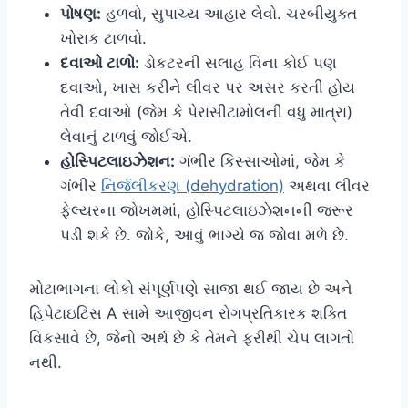
પોષણ:
હળવો, સુપાચ્ય આહાર લેવો. ચરબીયુક્ત
ખોરાક ટાળવો.
દવાઓ ટાળો:
ડોકટરની સલાહ વિના કોઈ પણ
દવાઓ, ખાસ કરીને લીવર પર અસર કરતી હોય
તેવી દવાઓ (જેમ કે પેરાસીટામોલની વધુ માત્રા)
લેવાનું ટાળવું જોઈએ.
હોસ્પિટલાઇઝેશન:
ગંભીર કિસ્સાઓમાં, જેમ કે
ગંભીર
નિર્જલીકરણ (dehydration)
અથવા લીવર
ફેલ્યરના જોખમમાં, હોસ્પિટલાઇઝેશનની જરૂર
પડી શકે છે. જોકે, આવું ભાગ્યે જ જોવા મળે છે.
મોટાભાગના લોકો સંપૂર્ણપણે સાજા થઈ જાય છે અને
હિપેટાઇટિસ A સામે આજીવન રોગપ્રતિકારક શક્તિ
વિકસાવે છે, જેનો અર્થ છે કે તેમને ફરીથી ચેપ લાગતો
નથી.