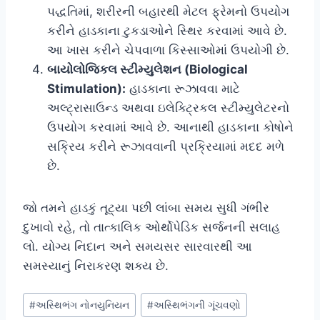
પદ્ધતિમાં, શરીરની બહારથી મેટલ ફ્રેમનો ઉપયોગ
કરીને હાડકાના ટુકડાઓને સ્થિર કરવામાં આવે છે.
આ ખાસ કરીને ચેપવાળા કિસ્સાઓમાં ઉપયોગી છે.
બાયોલોજિકલ સ્ટીમ્યુલેશન (Biological
Stimulation):
હાડકાના રૂઝાવવા માટે
અલ્ટ્રાસાઉન્ડ અથવા ઇલેક્ટ્રિકલ સ્ટીમ્યુલેટરનો
ઉપયોગ કરવામાં આવે છે. આનાથી હાડકાના કોષોને
સક્રિય કરીને રૂઝાવવાની પ્રક્રિયામાં મદદ મળે
છે.
જો તમને હાડકું તૂટ્યા પછી લાંબા સમય સુધી ગંભીર
દુખાવો રહે, તો તાત્કાલિક ઓર્થોપેડિક સર્જનની સલાહ
લો. યોગ્ય નિદાન અને સમયસર સારવારથી આ
સમસ્યાનું નિરાકરણ શક્ય છે.
Post
#
અસ્થિભંગ નોનયુનિયન
#
અસ્થિભંગની ગૂંચવણો
Tags: