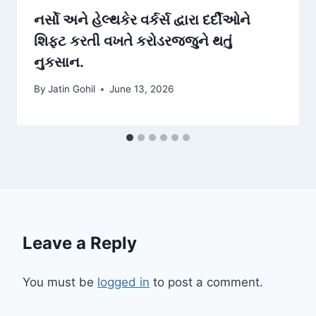
નર્સો અને હેલ્થકેર વર્કર્સ દ્વારા દર્દીઓને
શિફ્ટ કરતી વખતે કરોડરજ્જુને થતું
નુકસાન.
By
Jatin Gohil
June 13, 2026
Leave a Reply
You must be
logged in
to post a comment.