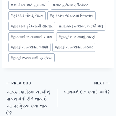
#
આરોગ્ય અને સુખાકારી
#
નોનયુનિયન ટ્રીટમેન્ટ
#
ફ્રેક્ચર નોનયુનિયન
#
હાડકાના જોડાણમાં નિષ્ફળતા
#
હાડકાના ફ્રેક્ચરની સારવાર
#
હાડકાનું રૂઝાવવું અટકી જવું
#
હાડકાનો રૂઝાવવાનો સમય
#
હાડકું ન રૂઝાવવું કારણો
#
હાડકું ન રૂઝાવવું લક્ષણો
#
હાડકું ન રૂઝાવવું સારવાર
#
હાડકું રૂઝાવવાની પ્રક્રિયા
Post
PREVIOUS
NEXT
આપણા શરીરમાં ચરબીનું
બાળકને દાંત ક્યારે આવે?
navigation
પાચન કેવી રીતે થાય છે
આ પ્રક્રિયા ક્યાં થાય
છે?