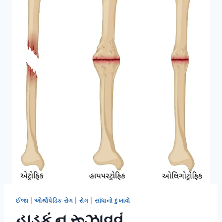
ઈજા
|
ઓર્થોપેડિક રોગ
|
રોગ
|
સાંધાનો દુખાવો
હાડકું ન રૂઝાવવું