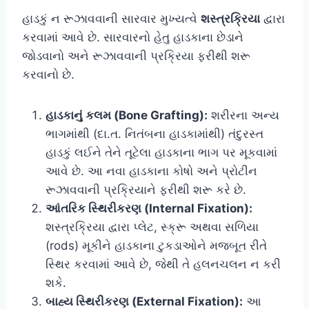
હાડકું ન રૂઝાવવાની સારવાર મુખ્યત્વે
શસ્ત્રક્રિયા
દ્વારા
કરવામાં આવે છે. સારવારનો હેતુ હાડકાના છેડાને
જોડવાનો અને રૂઝાવવાની પ્રક્રિયા ફરીથી શરૂ
કરવાનો છે.
હાડકાનું કલમ (Bone Grafting):
શરીરના અન્ય
ભાગમાંથી (દા.ત. નિતંબના હાડકામાંથી) તંદુરસ્ત
હાડકું લઈને તેને તૂટેલા હાડકાના ભાગ પર મૂકવામાં
આવે છે. આ નવા હાડકાના કોષો અને પ્રોટીન
રૂઝાવવાની પ્રક્રિયાને ફરીથી શરૂ કરે છે.
આંતરિક સ્થિરીકરણ (Internal Fixation):
શસ્ત્રક્રિયા દ્વારા પ્લેટ, સ્ક્રૂ અથવા સળિયા
(rods) મૂકીને હાડકાના ટુકડાઓને મજબૂત રીતે
સ્થિર કરવામાં આવે છે, જેથી તે હલનચલન ન કરી
શકે.
બાહ્ય સ્થિરીકરણ (External Fixation):
આ