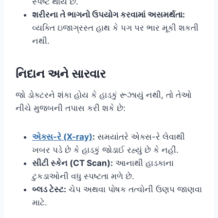
સ્પષ્ટ થાય છે.
શરીરના તે ભાગનો ઉપયોગ કરવામાં અસમર્થતા:
વ્યક્તિ ઇજાગ્રસ્ત હાથ કે પગ પર ભાર મૂકી શકતી
નથી.
નિદાન અને સારવાર
જો ડોક્ટરને શંકા હોય કે હાડકું રૂઝાયું નથી, તો તેઓ
નીચે મુજબની તપાસ કરી શકે છે:
એક્સ-રે (X-ray)
:
સમયાંતરે એક્સ-રે લેવાથી
ખબર પડે છે કે હાડકું જોડાઈ રહ્યું છે કે નહીં.
સીટી સ્કેન (CT Scan):
આનાથી હાડકાના
ટુકડાઓની વધુ સ્પષ્ટતા મળે છે.
બ્લડ ટેસ્ટ:
ચેપ અથવા પોષક તત્વોની ઉણપ જાણવા
માટે.