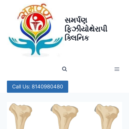
Skip
to
સમર્પણ
content
ફિઝીયોથેરાપી
ક્લિનિક
Call Us: 8140980480