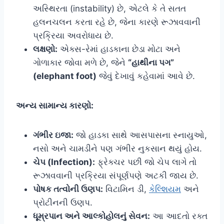
અસ્થિરતા (instability) છે, એટલે કે તે સતત
હલનચલન કરતા રહે છે, જેના કારણે રૂઝાવવાની
પ્રક્રિયા અવરોધાય છે.
લક્ષણો:
એક્સ-રેમાં હાડકાના છેડા મોટા અને
ગોળાકાર જોવા મળે છે, જેને
“હાથીના પગ”
(elephant foot)
જેવું દેખાવું કહેવામાં આવે છે.
અન્ય સામાન્ય કારણો:
ગંભીર ઇજા:
જો હાડકા સાથે આસપાસના સ્નાયુઓ,
નસો અને ચામડીને પણ ગંભીર નુકસાન થયું હોય.
ચેપ (Infection):
ફ્રેક્ચર પછી જો ચેપ લાગે તો
રૂઝાવવાની પ્રક્રિયા સંપૂર્ણપણે અટકી જાય છે.
પોષક તત્વોની ઉણપ:
વિટામિન ડી,
કેલ્શિયમ
અને
પ્રોટીનની ઉણપ.
ધૂમ્રપાન અને આલ્કોહોલનું સેવન:
આ આદતો રક્ત