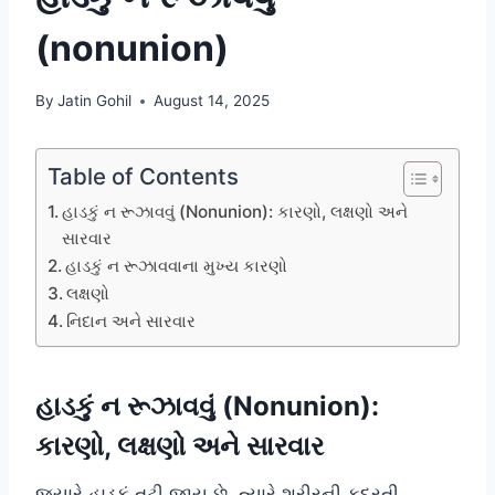
(nonunion)
By
Jatin Gohil
August 14, 2025
Table of Contents
હાડકું ન રૂઝાવવું (Nonunion): કારણો, લક્ષણો અને
સારવાર
હાડકું ન રૂઝાવવાના મુખ્ય કારણો
લક્ષણો
નિદાન અને સારવાર
હાડકું ન રૂઝાવવું (Nonunion):
કારણો, લક્ષણો અને સારવાર
જ્યારે હાડકું તૂટી જાય છે, ત્યારે શરીરની કુદરતી