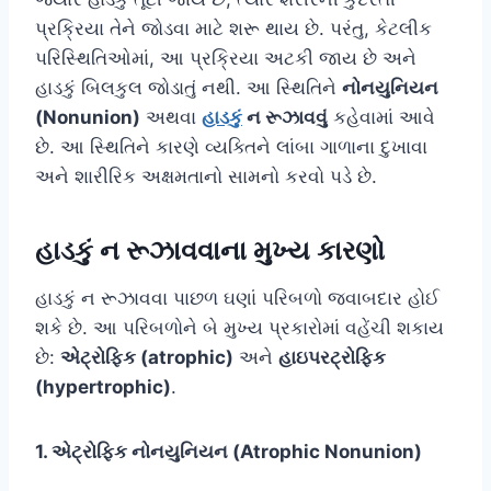
પ્રક્રિયા તેને જોડવા માટે શરૂ થાય છે. પરંતુ, કેટલીક
પરિસ્થિતિઓમાં, આ પ્રક્રિયા અટકી જાય છે અને
હાડકું બિલકુલ જોડાતું નથી. આ સ્થિતિને
નોનયુનિયન
(Nonunion)
અથવા
હાડકું
ન રૂઝાવવું
કહેવામાં આવે
છે. આ સ્થિતિને કારણે વ્યક્તિને લાંબા ગાળાના દુખાવા
અને શારીરિક અક્ષમતાનો સામનો કરવો પડે છે.
હાડકું ન રૂઝાવવાના મુખ્ય કારણો
હાડકું ન રૂઝાવવા પાછળ ઘણાં પરિબળો જવાબદાર હોઈ
શકે છે. આ પરિબળોને બે મુખ્ય પ્રકારોમાં વહેંચી શકાય
છે:
એટ્રોફિક (atrophic)
અને
હાઇપરટ્રોફિક
(hypertrophic)
.
1. એટ્રોફિક નોનયુનિયન (Atrophic Nonunion)