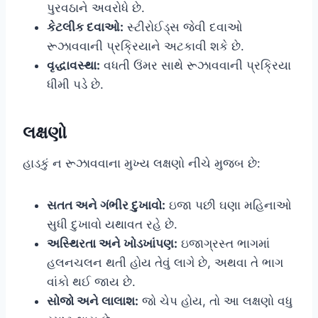
પુરવઠાને અવરોધે છે.
કેટલીક દવાઓ:
સ્ટીરોઈડ્સ જેવી દવાઓ
રૂઝાવવાની પ્રક્રિયાને અટકાવી શકે છે.
વૃદ્ધાવસ્થા:
વધતી ઉંમર સાથે રૂઝાવવાની પ્રક્રિયા
ધીમી પડે છે.
લક્ષણો
હાડકું ન રૂઝાવવાના મુખ્ય લક્ષણો નીચે મુજબ છે:
સતત અને ગંભીર દુખાવો:
ઇજા પછી ઘણા મહિનાઓ
સુધી દુખાવો યથાવત રહે છે.
અસ્થિરતા અને ખોડખાંપણ:
ઇજાગ્રસ્ત ભાગમાં
હલનચલન થતી હોય તેવું લાગે છે, અથવા તે ભાગ
વાંકો થઈ જાય છે.
સોજો અને લાલાશ:
જો ચેપ હોય, તો આ લક્ષણો વધુ