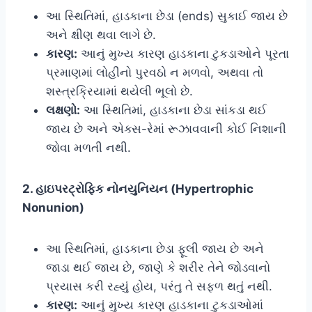
આ સ્થિતિમાં, હાડકાના છેડા (ends) સુકાઈ જાય છે
અને ક્ષીણ થવા લાગે છે.
કારણ:
આનું મુખ્ય કારણ હાડકાના ટુકડાઓને પૂરતા
પ્રમાણમાં લોહીનો પુરવઠો ન મળવો, અથવા તો
શસ્ત્રક્રિયામાં થયેલી ભૂલો છે.
લક્ષણો:
આ સ્થિતિમાં, હાડકાના છેડા સાંકડા થઈ
જાય છે અને એક્સ-રેમાં રૂઝાવવાની કોઈ નિશાની
જોવા મળતી નથી.
2. હાઇપરટ્રોફિક નોનયુનિયન (Hypertrophic
Nonunion)
આ સ્થિતિમાં, હાડકાના છેડા ફૂલી જાય છે અને
જાડા થઈ જાય છે, જાણે કે શરીર તેને જોડવાનો
પ્રયાસ કરી રહ્યું હોય, પરંતુ તે સફળ થતું નથી.
કારણ:
આનું મુખ્ય કારણ હાડકાના ટુકડાઓમાં