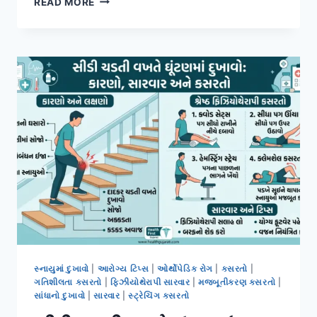
READ MORE
ટ્રેકિંગ
સમસ્યાઓ
માટે
ફિઝિયોથેરાપી:
કસરતો,
સારવાર
અને
રિકવરી
માર્ગદર્શિકા
સ્નાયુમાં દુખાવો
|
આરોગ્ય ટિપ્સ
|
ઓર્થોપેડિક રોગ
|
કસરતો
|
ગતિશીલતા કસરતો
|
ફિઝીયોથેરાપી સારવાર
|
મજબૂતીકરણ કસરતો
|
સાંધાનો દુખાવો
|
સારવાર
|
સ્ટ્રેચિંગ કસરતો