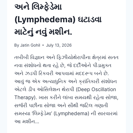
અને લિમ્ફેડેમા
(Lymphedema) ઘટાડવા
માટેનું નવું મશીન.
By
Jatin Gohil
July 13, 2026
તબીબી વિજ્ઞાન અને ફિઝીયોથેરાપીના ક્ષેત્રમાં સતત
નવા સંશોધનો થતા રહે છે, જે દર્દીઓને પીડામુક્ત
અને ઝડપી રિકવરી આપવામાં મદદરૂપ બને છે.
આવું જ એક અત્યાધુનિક અને ક્રાંતિકારી સંશોધન
એટલે ડીપ ઓસિલેશન થેરાપી (Deep Oscillation
Therapy). ખાસ કરીને લાંબા સમયથી રહેતા સોજા,
સર્જરી પછીના સોજા અને સૌથી જટિલ ગણાતી
સમસ્યા ‘લિમ્ફેડેમા’ (Lymphedema) ની સારવારમાં
આ મશીન…