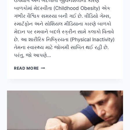
ઉપયોગ અને બદલાતી જીવનશૈલીના કારણે
બાળકોમાં મેદસ્વીતા (Childhood Obesity) એક
ગંભીર વૈશ્વિક સમસ્યા બની ગઈ છે. વીડિયો ગેમ્સ,
સ્માર્ટફોન અને સોશિયલ મીડિયાના કારણે બાળકો
મેદાન પર રમવાને બદલે સ્ક્રીન સામે કલાકો વિતાવે
છે. આ શારીરિક નિષ્ક્રિયતા (Physical Inactivity)
તેમના સ્વાસ્થ્ય માટે જોખમી સાબિત થઈ રહી છે.
પરંતુ, જો આપણે…
બાળકોમાં
READ MORE
વધતી
જતી
મેદસ્વીતા
(CHILDHOOD
OBESITY)
ઘટાડવા
માટે
ગેમિફાઇડ
એક્સરસાઇઝ.