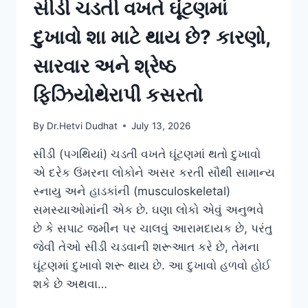
સીડી ચડતી વખતે ઘૂંટણમાં
દુખાવો શા માટે થાય છે? કારણો,
સારવાર અને શ્રેષ્ઠ
ફિઝિયોથેરાપી કસરતો
By
Dr.Hetvi Dudhat
July 13, 2026
સીડી (પગથિયાં) ચડતી વખતે ઘૂંટણમાં થતો દુખાવો
એ દરેક ઉંમરના લોકોને અસર કરતી સૌથી સામાન્ય
સ્નાયુ અને હાડકાંની (musculoskeletal)
સમસ્યાઓમાંની એક છે. ઘણા લોકો એવું અનુભવે
છે કે સપાટ જમીન પર ચાલવું આરામદાયક છે, પરંતુ
જેવી તેઓ સીડી ચડવાની શરૂઆત કરે છે, તેમના
ઘૂંટણમાં દુખાવો શરૂ થાય છે. આ દુખાવો હળવો હોઈ
શકે છે અથવા…