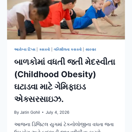
સુધારવા
માટે
સંપૂર્ણ
માર્ગદર્શિકા
આરોગ્ય ટિપ્સ
|
કસરતો
|
ગતિશીલતા કસરતો
|
સારવાર
બાળકોમાં વધતી જતી મેદસ્વીતા
(Childhood Obesity)
ઘટાડવા માટે ગેમિફાઇડ
એક્સરસાઇઝ.
By
Jatin Gohil
July 4, 2026
આજના ડિજિટલ યુગમાં ટેકનોલોજીના વધતા જતા