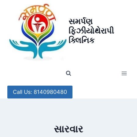
Skip
to
સમર્પણ
content
ફિઝીયોથેરાપી
ક્લિનિક
Call Us: 8140980480
સારવાર