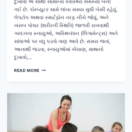
દુખાવો એ સૌથી સામાન્ય સ્વાસ્થ્ય સમસ્યા બની
ગઈ છે. કોમ્પ્યુટર સામે લાંબા સમય સુધી બેસી રહેવું,
લેપટોપ અથવા સ્માર્ટફોન તરફ નીચે જોવું, અને
ખરાબ પોશ્ચર (શરીરની સ્થિતિ) જાળવી રાખવાથી
ગરદનના સ્નાયુઓ, અસ્થિબંધન (લિગામેન્ટ્સ) અને
સાંધાઓ પર વધુ પડતો તાણ આવે છે. સમય જતાં,
આનાથી જડતા, સ્નાયુઓમાં ખેંચાણ, માથાનો
દુખાવો,…
ઑફિસ
READ MORE
વર્કર્સ
માટે
ગરદનના
દુખાવાની
કસરતો:
પીડા
ઘટાડવા
અને
મુદ્રા
(પોશ્ચર)