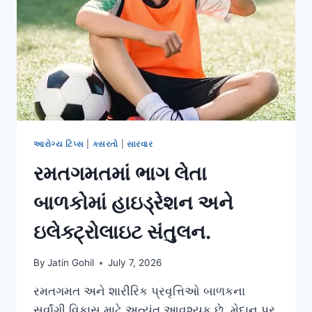
મળતી
શારીરિક
નબળાઈને
દૂર
કરવી.
આરોગ્ય ટિપ્સ
|
કસરતો
|
સારવાર
રમતગમતમાં ભાગ લેતા
બાળકોમાં હાઇડ્રેશન અને
ઇલેક્ટ્રોલાઇટ સંતુલન.
By
Jatin Gohil
July 7, 2026
રમતગમત અને શારીરિક પ્રવૃત્તિઓ બાળકના
સર્વાંગી વિકાસ માટે અત્યંત આવશ્યક છે. મેદાન પર