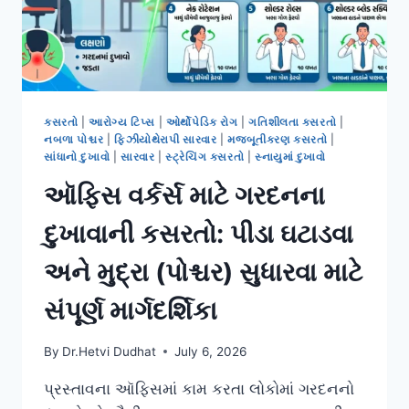
કસરતો
|
આરોગ્ય ટિપ્સ
|
ઓર્થોપેડિક રોગ
|
ગતિશીલતા કસરતો
|
નબળા પોશ્ચર
|
ફિઝીયોથેરાપી સારવાર
|
મજબૂતીકરણ કસરતો
|
સાંધાનો દુખાવો
|
સારવાર
|
સ્ટ્રેચિંગ કસરતો
|
સ્નાયુમાં દુખાવો
ઑફિસ વર્કર્સ માટે ગરદનના
દુખાવાની કસરતો: પીડા ઘટાડવા
અને મુદ્રા (પોશ્ચર) સુધારવા માટે
સંપૂર્ણ માર્ગદર્શિકા
By
Dr.Hetvi Dudhat
July 6, 2026
પ્રસ્તાવના ઑફિસમાં કામ કરતા લોકોમાં ગરદનનો