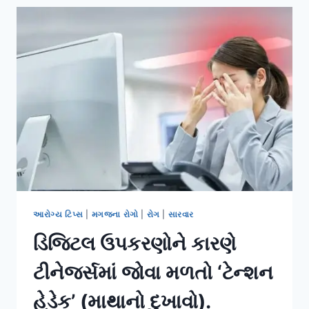
શીખવવા
માટે
વાલીઓ
માટેની
માર્ગદર્શિકા.
આરોગ્ય ટિપ્સ
|
મગજના રોગો
|
રોગ
|
સારવાર
ડિજિટલ ઉપકરણોને કારણે
ટીનેજર્સમાં જોવા મળતો ‘ટેન્શન
હેડેક’ (માથાનો દુખાવો).