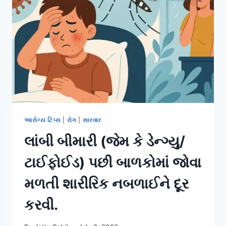
હેડેક’
(માથાનો
દુખાવો).
આરોગ્ય ટિપ્સ
|
રોગ
|
સારવાર
લાંબી બીમારી (જેમ કે ડેન્ગ્યુ/
ટાઈફોઈડ) પછી બાળકોમાં જોવા
મળતી શારીરિક નબળાઈને દૂર
કરવી.