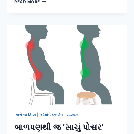
ડીપ
READ MORE
ઓસિલેશન
થેરાપી:
સોજો
અને
લિમ્ફેડેમા
(LYMPHEDEMA)
ઘટાડવા
માટેનું
નવું
મશીન.
આરોગ્ય ટિપ્સ
|
ઓર્થોપેડિક રોગ
|
સારવાર
બાળપણથી જ ‘સાચું પોશ્ચર’