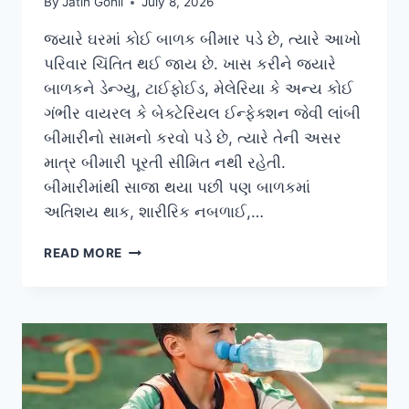
By
Jatin Gohil
July 8, 2026
જ્યારે ઘરમાં કોઈ બાળક બીમાર પડે છે, ત્યારે આખો
પરિવાર ચિંતિત થઈ જાય છે. ખાસ કરીને જ્યારે
બાળકને ડેન્ગ્યુ, ટાઈફોઈડ, મેલેરિયા કે અન્ય કોઈ
ગંભીર વાયરલ કે બેક્ટેરિયલ ઈન્ફેક્શન જેવી લાંબી
બીમારીનો સામનો કરવો પડે છે, ત્યારે તેની અસર
માત્ર બીમારી પૂરતી સીમિત નથી રહેતી.
બીમારીમાંથી સાજા થયા પછી પણ બાળકમાં
અતિશય થાક, શારીરિક નબળાઈ,…
લાંબી
READ MORE
બીમારી
(જેમ
કે
ડેન્ગ્યુ/
ટાઈફોઈડ)
પછી
બાળકોમાં
જોવા