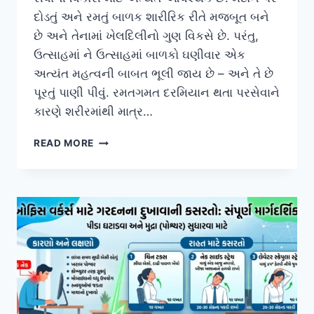
દોડતું અને રમતું બાળક શારીરિક રીતે મજબૂત બને
છે અને તેનામાં ખેલદિલીનો ગુણ વિકસે છે. પરંતુ,
ઉત્સાહમાં ને ઉત્સાહમાં બાળકો ઘણીવાર એક
અત્યંત મહત્વની બાબત ભૂલી જાય છે – અને તે છે
પૂરતું પાણી પીવું. રમતગમત દરમિયાન થતા પરસેવાને
કારણે શરીરમાંથી માત્ર…
રમતગમતમાં
READ MORE
ભાગ
લેતા
બાળકોમાં
હાઇડ્રેશન
અને
ઇલેક્ટ્રોલાઇટ
સંતુલન.