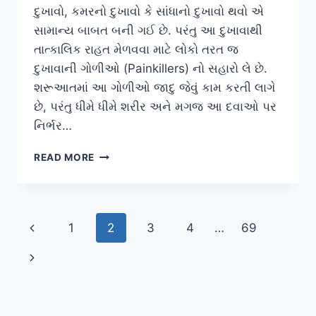
દુખાવો, કમરનો દુખાવો કે સાંધાનો દુખાવો થવો એ
સામાન્ય બાબત બની ગઈ છે. પરંતુ આ દુખાવાથી
તાત્કાલિક રાહત મેળવવા માટે લોકો તરત જ
દુખાવાની ગોળીઓ (Painkillers) નો સહારો લે છે.
શરૂઆતમાં આ ગોળીઓ જાદુ જેવું કામ કરતી લાગે
છે, પરંતુ ધીમે ધીમે શરીર અને મગજ આ દવાઓ પર
નિર્ભર…
દુખાવાની
READ MORE
ગોળીઓ
પરની
નિર્ભરતા
(PAINKILLER
Page
Previous
1
2
3
4
…
69
ADDICTION)
ઘટાડવામાં
navigation
Page
Next
ફિઝિયોનું
કાઉન્સેલિંગ.
Page