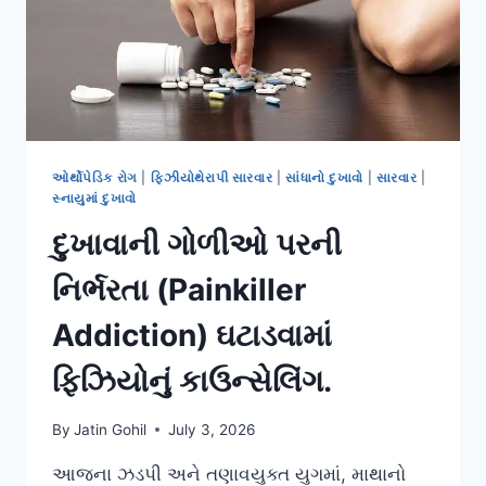
ઓર્થોપેડિક રોગ
|
ફિઝીયોથેરાપી સારવાર
|
સાંધાનો દુખાવો
|
સારવાર
|
સ્નાયુમાં દુખાવો
દુખાવાની ગોળીઓ પરની
નિર્ભરતા (Painkiller
Addiction) ઘટાડવામાં
ફિઝિયોનું કાઉન્સેલિંગ.
By
Jatin Gohil
July 3, 2026
આજના ઝડપી અને તણાવયુક્ત યુગમાં, માથાનો