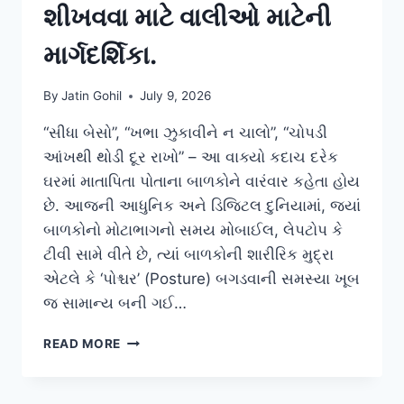
શીખવવા માટે વાલીઓ માટેની
માર્ગદર્શિકા.
By
Jatin Gohil
July 9, 2026
“સીધા બેસો”, “ખભા ઝુકાવીને ન ચાલો”, “ચોપડી
આંખથી થોડી દૂર રાખો” – આ વાક્યો કદાચ દરેક
ઘરમાં માતાપિતા પોતાના બાળકોને વારંવાર કહેતા હોય
છે. આજની આધુનિક અને ડિજિટલ દુનિયામાં, જ્યાં
બાળકોનો મોટાભાગનો સમય મોબાઈલ, લેપટોપ કે
ટીવી સામે વીતે છે, ત્યાં બાળકોની શારીરિક મુદ્રા
એટલે કે ‘પોશ્ચર’ (Posture) બગડવાની સમસ્યા ખૂબ
જ સામાન્ય બની ગઈ…
બાળપણથી
READ MORE
જ
‘સાચું
પોશ્ચર’