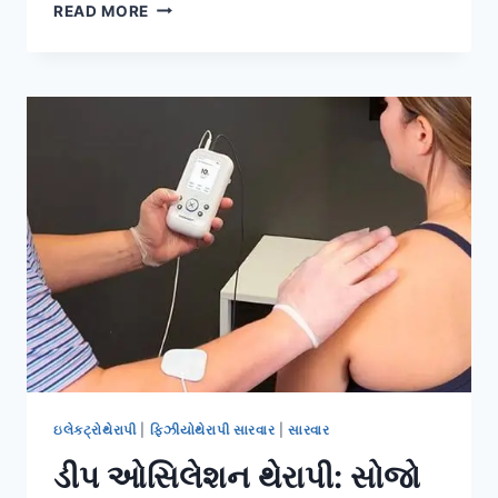
સીડી
READ MORE
ચડતી
વખતે
ઘૂંટણમાં
દુખાવો
શા
માટે
થાય
છે?
કારણો,
સારવાર
અને
શ્રેષ્ઠ
ફિઝિયોથેરાપી
કસરતો
ઇલેક્ટ્રોથેરાપી
|
ફિઝીયોથેરાપી સારવાર
|
સારવાર
ડીપ ઓસિલેશન થેરાપી: સોજો