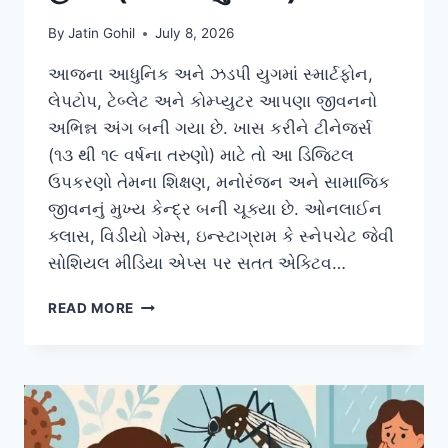
By
Jatin Gohil
July 8, 2026
આજના આધુનિક અને ઝડપી યુગમાં સ્માર્ટફોન,
લેપટોપ, ટેબ્લેટ અને કોમ્પ્યુટર આપણા જીવનનો
અભિન્ન અંગ બની ગયા છે. ખાસ કરીને ટીનેજર્સ
(૧૩ થી ૧૯ વર્ષના તરુણો) માટે તો આ ડિજિટલ
ઉપકરણો તેમના શિક્ષણ, મનોરંજન અને સામાજિક
જીવનનું મુખ્ય કેન્દ્ર બની ચૂક્યા છે. ઓનલાઈન
ક્લાસ, વિડીયો ગેમ્સ, ઇન્સ્ટાગ્રામ કે સ્નેપચેટ જેવી
સોશિયલ મીડિયા એપ્સ પર સતત એક્ટિવ…
ડિજિટલ
READ MORE
ઉપકરણોને
કારણે
ટીનેજર્સમાં
જોવા
મળતો
‘ટેન્શન