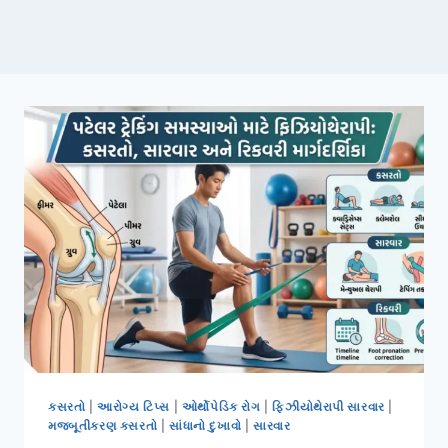
કસરતો
|
આરોગ્ય ટિપ્સ
|
ઓર્થોપેડિક રોગ
|
ફિઝીયોથેરાપી સારવાર
|
મજબૂતીકરણ કસરતો
|
સાંધાનો દુખાવો
|
સારવાર