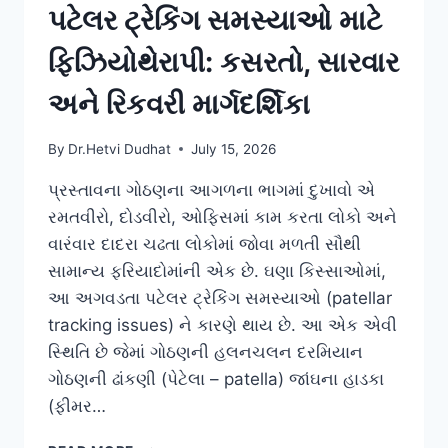
પટેલર ટ્રેકિંગ સમસ્યાઓ માટે
ફિઝિયોથેરાપી: કસરતો, સારવાર
અને રિકવરી માર્ગદર્શિકા
By
Dr.Hetvi Dudhat
July 15, 2026
પ્રસ્તાવના ગોઠણના આગળના ભાગમાં દુખાવો એ
રમતવીરો, દોડવીરો, ઓફિસમાં કામ કરતા લોકો અને
વારંવાર દાદરા ચઢતા લોકોમાં જોવા મળતી સૌથી
સામાન્ય ફરિયાદોમાંની એક છે. ઘણા કિસ્સાઓમાં,
આ અગવડતા પટેલર ટ્રેકિંગ સમસ્યાઓ (patellar
tracking issues) ને કારણે થાય છે. આ એક એવી
સ્થિતિ છે જેમાં ગોઠણની હલનચલન દરમિયાન
ગોઠણની ઢાંકણી (પેટેલા – patella) જાંઘના હાડકા
(ફીમર…
પટેલર