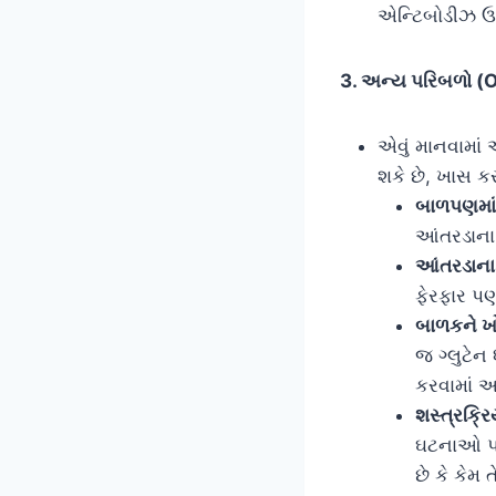
એન્ટિબોડીઝ ઉત્
3. અન્ય પરિબળો (
એવું માનવામાં
શકે છે, ખાસ ક
બાળપણમાં
આંતરડાના 
આંતરડાના 
ફેરફાર પણ
બાળકને ખ
જ ગ્લુટેન
કરવામાં આ
શસ્ત્રક્ર
ઘટનાઓ પછ
છે કે કેમ ત