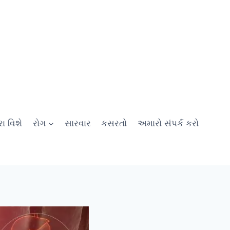
ા વિશે
રોગ
સારવાર
કસરતો
અમારો સંપર્ક કરો