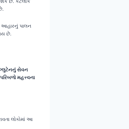
શકે છે. કેટલાક
ે.
ત આહારનું પાલન
ાય છે.
લુટેનનું સેવન
 પરિબળો મહત્ત્વના
રાવતા લોકોમાં આ