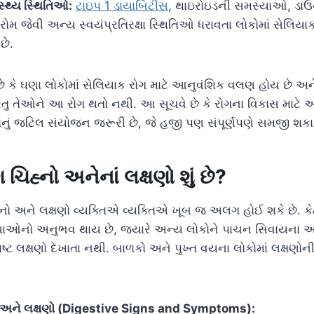
સ્થ્ય સ્થિતિઓ:
ટાઇપ 1 ડાયાબિટીસ
, થાઇરોઇડની સમસ્યાઓ, ડાઉન
્ડ્રોમ જેવી અન્ય સ્વયંપ્રતિરક્ષા સ્થિતિઓ ધરાવતા લોકોમાં સેલિય
છે.
 છે કે ઘણા લોકોમાં સેલિયાક રોગ માટે આનુવંશિક વલણ હોય છે અને 
રંતુ તેઓને આ રોગ થતો નથી. આ સૂચવે છે કે રોગના વિકાસ માટે
નું જટિલ સંયોજન જરૂરી છે, જે હજી પણ સંપૂર્ણપણે સમજી શકાય
ગ
ચિહ્નો અનેનાં લક્ષણો શું છે?
નો અને લક્ષણો વ્યક્તિએ વ્યક્તિએ ખૂબ જ અલગ હોઈ શકે છે. કેટ
યાઓનો અનુભવ થાય છે, જ્યારે અન્ય લોકોને પાચન સિવાયના અન
ષ્ટ લક્ષણો દેખાતા નથી. બાળકો અને પુખ્ત વયના લોકોમાં લક્ષણો
ો અને લક્ષણો (Digestive Signs and Symptoms):