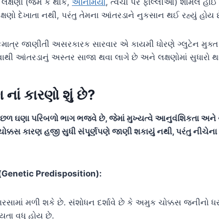
લક્ષણો (જેમ કે થાક,
એનિમિયા
, ત્વચા પર ફોલ્લીઓ) શામેલ હોઈ 
લક્ષણો દેખાતા નથી, પરંતુ તેમના આંતરડાને નુકસાન થઈ રહ્યું હોય છ
માત્ર જાણીતી અસરકારક સારવાર એ કાયમી ધોરણે ગ્લુટેન મુક્
ોડવાથી આંતરડાનું અસ્તર સાજા થવા લાગે છે અને લક્ષણોમાં સુધારો થ
ગ
નાં કારણો શું છે?
છળ ઘણા પરિબળો ભાગ ભજવે છે, જેમાં મુખ્યત્વે આનુવંશિકતા અને ગ્
ચોક્કસ કારણ હજી સુધી સંપૂર્ણપણે જાણી શકાયું નથી, પરંતુ નીચેના
(Genetic Predisposition):
રસામાં મળી શકે છે. સંશોધન દર્શાવે છે કે અમુક ચોક્કસ જનીનો ધ
યતા વધુ હોય છે.