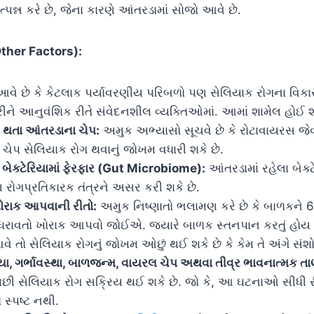
પન્ન કરે છે, જેના કારણે આંતરડામાં સોજો આવે છે.
Other Factors):
 આવે છે કે કેટલાક પર્યાવરણીય પરિબળો પણ સેલિયાક રોગના વિક
રીને આનુવંશિક રીતે સંવેદનશીલ વ્યક્તિઓમાં. આમાં શામેલ હોઈ શ
 થતા આંતરડાના ચેપ:
અમુક અભ્યાસો સૂચવે છે કે રોટાવાયરસ જ
ચેપ સેલિયાક રોગ થવાનું જોખમ વધારી શકે છે.
બેક્ટેરિયામાં ફેરફાર (Gut Microbiome):
આંતરડામાં રહેલા બેક્
 રોગપ્રતિકારક તંત્રને અસર કરી શકે છે.
ોરાક આપવાની રીતો:
અમુક નિષ્ણાતો ભલામણ કરે છે કે બાળકને 
 ધરાવતો ખોરાક આપવો જોઈએ. જ્યારે બાળક સ્તનપાન કરતું હોય ત્
વે તો સેલિયાક રોગનું જોખમ ઓછું થઈ શકે છે કે કેમ તે અંગે સંશો
િયા, ગર્ભાવસ્થા, બાળજન્મ, વાયરલ ચેપ અથવા તીવ્ર ભાવનાત્મક તા
ી સેલિયાક રોગ સક્રિય થઈ શકે છે. જો કે, આ ઘટનાઓ સીધી રીત
ે સ્પષ્ટ નથી.