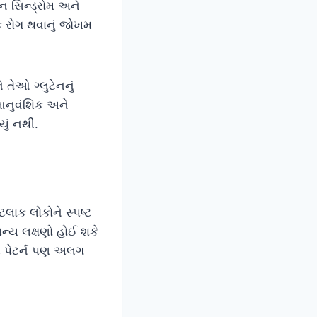
 સિન્ડ્રોમ અને
ાક રોગ થવાનું જોખમ
તેઓ ગ્લુટેનનું
 આનુવંશિક અને
ું નથી.
લાક લોકોને સ્પષ્ટ
્ય લક્ષણો હોઈ શકે
ની પેટર્ન પણ અલગ