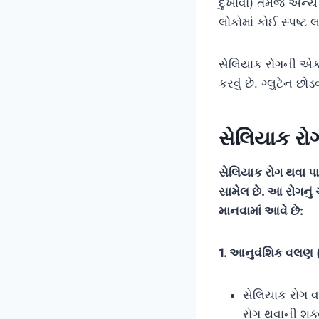
દુખાવો) તેમજ અન્ય 
લોકોમાં કોઈ સ્પષ્ટ 
સેલિયાક રોગની એક
કરવું છે. ગ્લુટેન છ
સેલિયાક રો
સેલિયાક રોગ થવા પા
સામેલ છે. આ રોગનું 
માનવામાં આવે છે:
1. આનુવંશિક વલણ 
સેલિયાક રોગ વા
રોગ થવાની શક્