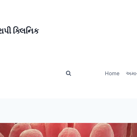
ાપી ક્લિનિક
Home
અમાર