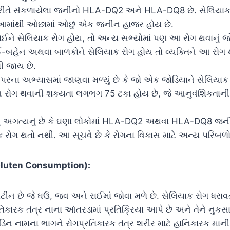
 રીતે સંકળાયેલા જનીનો HLA-DQ2 અને HLA-DQ8 છે. સેલિયા
 આમાંથી ઓછામાં ઓછું એક જનીન હાજર હોય છે.
કોઈને સેલિયાક રોગ હોય, તો અન્ય સભ્યોમાં પણ આ રોગ થવાનું 
ઈ-બહેન અથવા બાળકોને સેલિયાક રોગ હોય તો વ્યક્તિને આ રોગ
ધી જાય છે.
પરના અભ્યાસમાં જાણવા મળ્યું છે કે જો એક જોડિયાને સેલિયાક 
રોગ થવાની શક્યતા લગભગ 75 ટકા હોય છે, જે આનુવંશિકતાની
વું અગત્યનું છે કે ઘણા લોકોમાં HLA-DQ2 અથવા HLA-DQ8 જનીન
 રોગ થતો નથી. આ સૂચવે છે કે રોગના વિકાસ માટે અન્ય પરિબળ
ન (Gluten Consumption):
ોટીન છે જે ઘઉં, જવ અને રાઈમાં જોવા મળે છે. સેલિયાક રોગ ધરાવતા
િકારક તંત્ર નાના આંતરડામાં પ્રતિક્રિયા આપે છે અને તેને નુકસાન
યડિન નામના ભાગને રોગપ્રતિકારક તંત્ર શરીર માટે હાનિકારક માની 