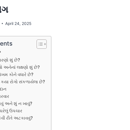
ોગ
April 24, 2025
tents
?
રણો શું છે?
 અનેનાં લક્ષણો શું છે?
ોખમ કોને વધારે છે?
 કયા રોગો સંકળાયેલા છે?
િદાન
ારવાર
ું અને શું ન ખાવું?
ઘરેલું ઉપચાર
ેવી રીતે અટકાવવું?