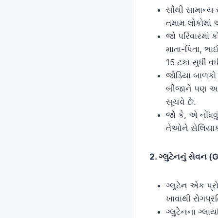
સૌથી સામાન્ય
તમામ લોકોમાં
જો પરિવારમાં 
માતા-પિતા, ભા
15 ટકા સુધી વ
જોડિયા બાળકો 
બીજાને પણ આ 
સૂચવે છે.
જો કે, એ નોંધ
તેઓને સેલિયાક
2. ગ્લુટેનનું સેવ
ગ્લુટેન એક પ્ર
ખાવાથી રોગપ્રત
ગ્લુટેનના ગ્લા