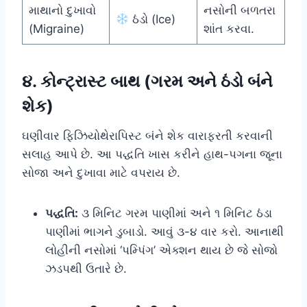
માથાનો દુખાવો
નસોની બળતરા
ઠંડો (Ice)
(Migraine)
શાંત કરવા.
૪. કોન્ટ્રાસ્ટ બાથ (ગરમ અને ઠંડો બંને
શેક)
ઘણીવાર ફિઝિયોથેરાપિસ્ટ બંને શેક વારાફરતી કરવાની
સલાહ આપે છે. આ પદ્ધતિ ખાસ કરીને હાથ-પગના જૂના
સોજા અને દુખાવા માટે વપરાય છે.
પદ્ધતિ:
૩ મિનિટ ગરમ પાણીમાં અને ૧ મિનિટ ઠંડા
પાણીમાં ભાગને ડુબાડો. આવું ૩-૪ વાર કરો. આનાથી
લોહીની નસોમાં ‘પમ્પિંગ’ એક્શન થાય છે જે સોજો
ઝડપથી ઉતારે છે.