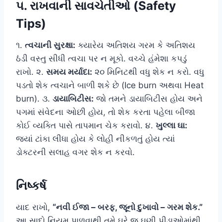
૫. રાખવાની સાવચેતીઓ (Safety
Tips)
૧.
ત્વચાની સુરક્ષા:
ક્યારેય અતિશય ગરમ કે અતિશય
ઠંડી વસ્તુ સીધી ત્વચા પર ન મૂકો. વચ્ચે હંમેશા કપડું
રાખો. ૨.
સમય મર્યાદા:
૨૦ મિનિટથી વધુ શેક ન કરો. વધુ
પડતો શેક ત્વચાને બાળી શકે છે (Ice burn અથવા Heat
burn). ૩.
ડાયાબિટીસ:
જો તમને ડાયાબિટીસ હોય અને
પગમાં સંવેદના ઓછી હોય, તો શેક કરતા પહેલા બીજા
કોઈ વ્યક્તિ પાસે તાપમાન ચેક કરાવો. ૪.
ખુલ્લા ઘા:
જ્યાં ટાંકા લીધા હોય કે લોહી નીકળતું હોય ત્યાં
ડોક્ટરની સલાહ વગર શેક ન કરવો.
નિષ્કર્ષ
યાદ રાખો,
“નવી ઈજા – બરફ, જૂનો દુખાવો – ગરમ શેક.”
આ સાદો નિયમ પાળવાથી તમે ઘરે જ ઘણી પીડાઓમાંથી