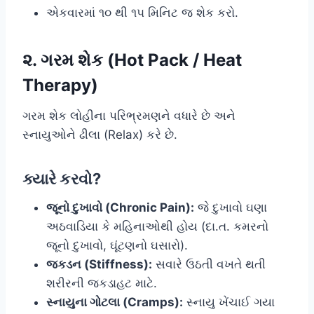
એકવારમાં ૧૦ થી ૧૫ મિનિટ જ શેક કરો.
૨. ગરમ શેક (Hot Pack / Heat
Therapy)
ગરમ શેક લોહીના પરિભ્રમણને વધારે છે અને
સ્નાયુઓને ઢીલા (Relax) કરે છે.
ક્યારે કરવો?
જૂનો દુખાવો (Chronic Pain):
જે દુખાવો ઘણા
અઠવાડિયા કે મહિનાઓથી હોય (દા.ત. કમરનો
જૂનો દુખાવો, ઘૂંટણનો ઘસારો).
જકડન (Stiffness):
સવારે ઉઠતી વખતે થતી
શરીરની જકડાહટ માટે.
સ્નાયુના ગોટલા (Cramps):
સ્નાયુ ખેંચાઈ ગયા