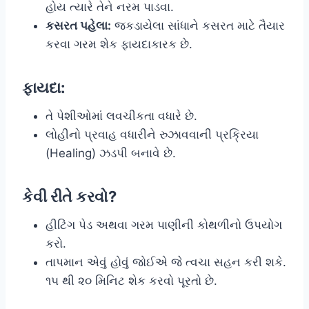
હોય ત્યારે તેને નરમ પાડવા.
કસરત પહેલા:
જકડાયેલા સાંધાને કસરત માટે તૈયાર
કરવા ગરમ શેક ફાયદાકારક છે.
ફાયદા:
તે પેશીઓમાં લવચીકતા વધારે છે.
લોહીનો પ્રવાહ વધારીને રુઝાવવાની પ્રક્રિયા
(Healing) ઝડપી બનાવે છે.
કેવી રીતે કરવો?
હીટિંગ પેડ અથવા ગરમ પાણીની કોથળીનો ઉપયોગ
કરો.
તાપમાન એવું હોવું જોઈએ જે ત્વચા સહન કરી શકે.
૧૫ થી ૨૦ મિનિટ શેક કરવો પૂરતો છે.