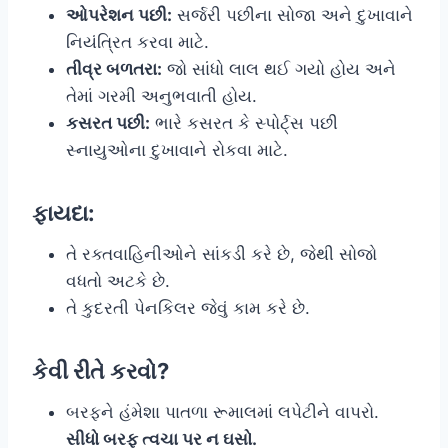
ઓપરેશન પછી:
સર્જરી પછીના સોજા અને દુખાવાને
નિયંત્રિત કરવા માટે.
તીવ્ર બળતરા:
જો સાંધો લાલ થઈ ગયો હોય અને
તેમાં ગરમી અનુભવાતી હોય.
કસરત પછી:
ભારે કસરત કે સ્પોર્ટ્સ પછી
સ્નાયુઓના દુખાવાને રોકવા માટે.
ફાયદા:
તે રક્તવાહિનીઓને સાંકડી કરે છે, જેથી સોજો
વધતો અટકે છે.
તે કુદરતી પેનકિલર જેવું કામ કરે છે.
કેવી રીતે કરવો?
બરફને હંમેશા પાતળા રૂમાલમાં લપેટીને વાપરો.
સીધો બરફ ત્વચા પર ન ઘસો.