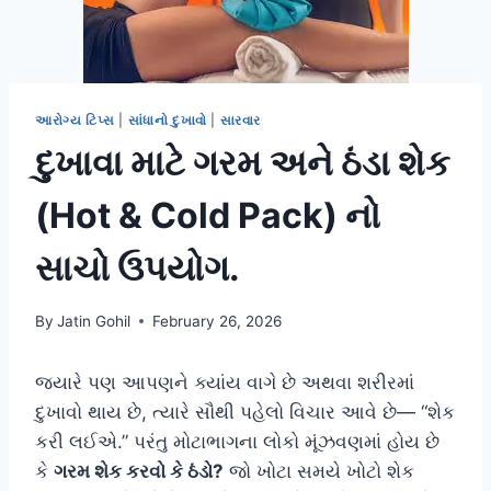
આરોગ્ય ટિપ્સ
|
સાંધાનો દુખાવો
|
સારવાર
દુખાવા માટે ગરમ અને ઠંડા શેક
(Hot & Cold Pack) નો
સાચો ઉપયોગ.
By
Jatin Gohil
February 26, 2026
જ્યારે પણ આપણને ક્યાંય વાગે છે અથવા શરીરમાં
દુખાવો થાય છે, ત્યારે સૌથી પહેલો વિચાર આવે છે— “શેક
કરી લઈએ.” પરંતુ મોટાભાગના લોકો મૂંઝવણમાં હોય છે
કે
ગરમ શેક કરવો કે ઠંડો?
જો ખોટા સમયે ખોટો શેક