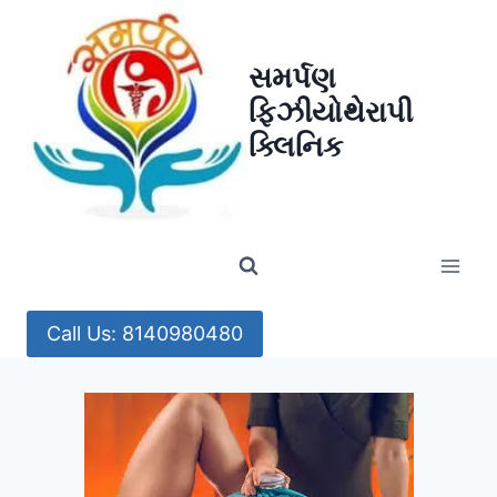
Skip
to
સમર્પણ
content
ફિઝીયોથેરાપી
ક્લિનિક
Call Us: 8140980480