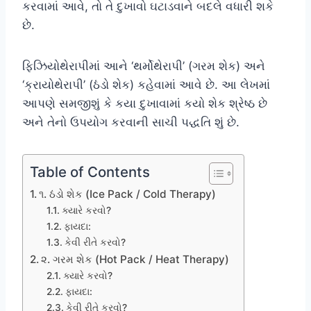
કરવામાં આવે, તો તે દુખાવો ઘટાડવાને બદલે વધારી શકે
છે.
ફિઝિયોથેરાપીમાં આને ‘થર્મોથેરાપી’ (ગરમ શેક) અને
‘ક્રાયોથેરાપી’ (ઠંડો શેક) કહેવામાં આવે છે. આ લેખમાં
આપણે સમજીશું કે કયા દુખાવામાં કયો શેક શ્રેષ્ઠ છે
અને તેનો ઉપયોગ કરવાની સાચી પદ્ધતિ શું છે.
Table of Contents
૧. ઠંડો શેક (Ice Pack / Cold Therapy)
ક્યારે કરવો?
ફાયદા:
કેવી રીતે કરવો?
૨. ગરમ શેક (Hot Pack / Heat Therapy)
ક્યારે કરવો?
ફાયદા:
કેવી રીતે કરવો?