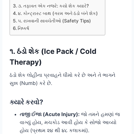
૩. તફાવત એક નજરે: કયો શેક ક્યારે?
૪. કોન્ટ્રાસ્ટ બાથ (ગરમ અને ઠંડો બંને શેક)
૫. રાખવાની સાવચેતીઓ (Safety Tips)
નિષ્કર્ષ
૧. ઠંડો શેક (Ice Pack / Cold
Therapy)
ઠંડો શેક લોહીના પ્રવાહને ધીમો કરે છે અને તે ભાગને
સુન્ન (Numb) કરે છે.
ક્યારે કરવો?
તાજી ઈજા (Acute Injury):
જો તમને હમણાં જ
વાગ્યું હોય, મચકોડ આવી હોય કે સોજો આવ્યો
હોય (પ્રથમ ૨૪ થી ૪૮ કલાકમાં).