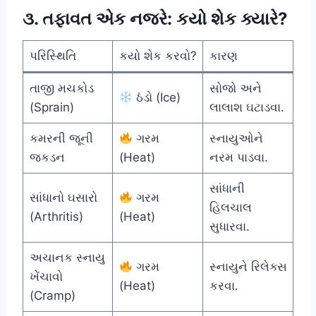
૩. તફાવત એક નજરે: કયો શેક ક્યારે?
પરિસ્થિતિ
કયો શેક કરવો?
કારણ
તાજી મચકોડ
સોજો અને
ઠંડો (Ice)
(Sprain)
લાલાશ ઘટાડવા.
કમરની જૂની
ગરમ
સ્નાયુઓને
જકડન
(Heat)
નરમ પાડવા.
સાંધાની
સાંધાનો ઘસારો
ગરમ
હિલચાલ
(Arthritis)
(Heat)
સુધારવા.
અચાનક સ્નાયુ
ગરમ
સ્નાયુને રિલેક્સ
ખેંચાવો
(Heat)
કરવા.
(Cramp)