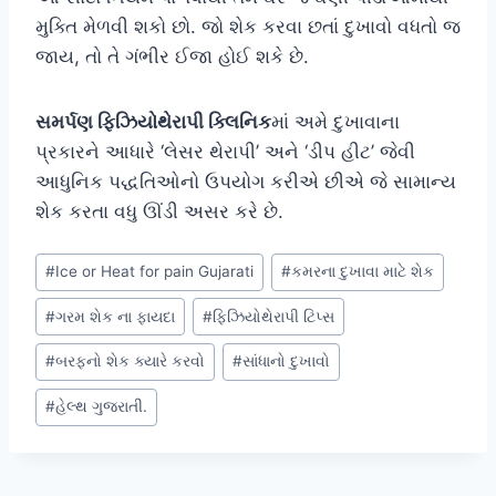
મુક્તિ મેળવી શકો છો. જો શેક કરવા છતાં દુખાવો વધતો જ
જાય, તો તે ગંભીર ઈજા હોઈ શકે છે.
સમર્પણ ફિઝિયોથેરાપી ક્લિનિક
માં અમે દુખાવાના
પ્રકારને આધારે ‘લેસર થેરાપી’ અને ‘ડીપ હીટ’ જેવી
આધુનિક પદ્ધતિઓનો ઉપયોગ કરીએ છીએ જે સામાન્ય
શેક કરતા વધુ ઊંડી અસર કરે છે.
Post
#
Ice or Heat for pain Gujarati
#
કમરના દુખાવા માટે શેક
Tags:
#
ગરમ શેક ના ફાયદા
#
ફિઝિયોથેરાપી ટિપ્સ
#
બરફનો શેક ક્યારે કરવો
#
સાંધાનો દુખાવો
#
હેલ્થ ગુજરાતી.