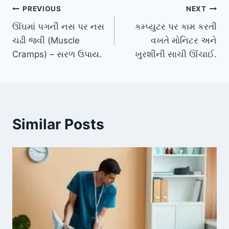
Post
PREVIOUS
NEXT
ઊંઘમાં પગની નસ પર નસ
કમ્પ્યુટર પર કામ કરતી
navigation
ચઢી જવી (Muscle
વખતે મોનિટર અને
Cramps) – સરળ ઉપાય.
ખુરશીની સાચી ઊંચાઈ.
Similar Posts