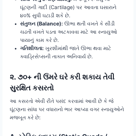
ઘૂંટણની ગાદી (Cartilage) પર આવતા ઘસારાને
૪૦% સુધી ઘટાડી શકે છે.
સંતુલન (Balance):
ઊભા થતી વખતે કે સીડી
ચઢતી વખતે પડતા અટકાવવા માટે આ સ્નાયુઓ
પાયાનું કામ કરે છે.
ગતિશીલતા:
ખુરશીમાંથી જાતે ઊભા થવા માટે
ક્વાડ્રિસેપ્સની તાકાત અનિવાર્ય છે.
૨. ૭૦+ ની ઉંમરે ઘરે કરી શકાય તેવી
સુરક્ષિત કસરતો
આ કસરતો એવી રીતે પસંદ કરવામાં આવી છે કે જે
ઘૂંટણના સાંધા પર વધારાનો ભાર આપ્યા વગર સ્નાયુઓને
મજબૂત કરે છે: