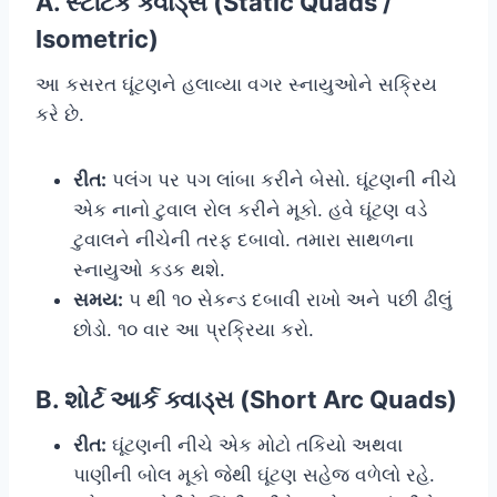
A. સ્ટેટિક ક્વાડ્સ (Static Quads /
Isometric)
આ કસરત ઘૂંટણને હલાવ્યા વગર સ્નાયુઓને સક્રિય
કરે છે.
રીત:
પલંગ પર પગ લાંબા કરીને બેસો. ઘૂંટણની નીચે
એક નાનો ટુવાલ રોલ કરીને મૂકો. હવે ઘૂંટણ વડે
ટુવાલને નીચેની તરફ દબાવો. તમારા સાથળના
સ્નાયુઓ કડક થશે.
સમય:
૫ થી ૧૦ સેકન્ડ દબાવી રાખો અને પછી ઢીલું
છોડો. ૧૦ વાર આ પ્રક્રિયા કરો.
B. શોર્ટ આર્ક ક્વાડ્સ (Short Arc Quads)
રીત:
ઘૂંટણની નીચે એક મોટો તકિયો અથવા
પાણીની બોલ મૂકો જેથી ઘૂંટણ સહેજ વળેલો રહે.