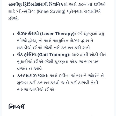
સમર્પણ ફિઝિયોથેરાપી ક્લિનિક
માં અમે ૭૦+ ના દર્દીઓ
માટે ‘ની-સેવિંગ’ (Knee Saving) પ્રોગ્રામ ચલાવીએ
છીએ:
લેઝર થેરાપી (Laser Therapy):
જો ઘૂંટણમાં વધુ
સોજો હોય, તો અમે આધુનિક લેઝર દ્વારા તે
ઘટાડીએ છીએ જેથી તમે કસરત કરી શકો.
ગેટ ટ્રેનિંગ (Gait Training):
ચાલવાની ખોટી રીત
સુધારીએ છીએ જેથી ઘૂંટણના એક જ ભાગ પર
વજન ન આવે.
કસ્ટમાઇઝ પ્લાન:
અમે દર્દીના એક્સ-રે જોઈને તે
મુજબ કઈ કસરત કરવી અને કઈ ટાળવી તેની
સમજ આપીએ છીએ.
નિષ્કર્ષ