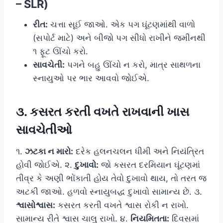
– SLR)
રીત:
ચત્તા સૂઈ જાઓ. એક પગ ઘૂંટણમાંથી વાળો
(સપોર્ટ માટે) અને બીજો પગ સીધો રાખીને જમીનથી
૧ ફૂટ ઊંચો કરો.
સાવચેતી:
પગને બહુ ઊંચો ન કરો, માત્ર સાથળના
સ્નાયુઓ પર ભાર આવવો જોઈએ.
૩. કસરત કરતી વખતે રાખવાની ખાસ
સાવચેતીઓ
૧.
ઝટકા ન મારો:
દરેક હલનચલન ધીમી અને નિયંત્રિત
હોવી જોઈએ. ૨.
દુખાવો:
જો કસરત દરમિયાન ઘૂંટણમાં
તીવ્ર કે અણી ભોંકાતી હોય તેવો દુખાવો થાય, તો તરત જ
અટકી જાઓ. હળવો સ્નાયુબદ્ધ દુખાવો સામાન્ય છે. ૩.
શ્વાસોશ્વાસ:
કસરત કરતી વખતે શ્વાસ રોકી ન રાખો.
સામાન્ય રીતે શ્વાસ ચાલુ રાખો. ૪.
નિયમિતતા:
દિવસમાં