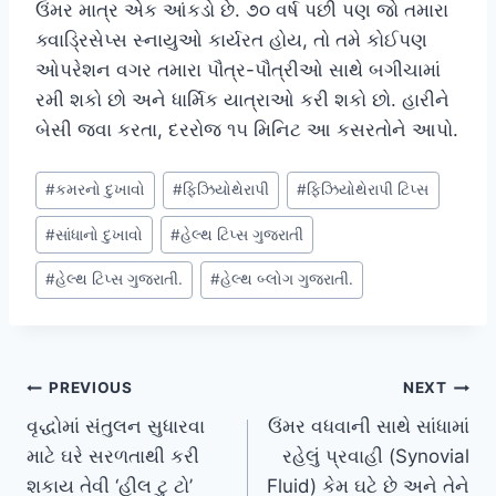
ઉંમર માત્ર એક આંકડો છે. ૭૦ વર્ષ પછી પણ જો તમારા
ક્વાડ્રિસેપ્સ સ્નાયુઓ કાર્યરત હોય, તો તમે કોઈપણ
ઓપરેશન વગર તમારા પૌત્ર-પૌત્રીઓ સાથે બગીચામાં
રમી શકો છો અને ધાર્મિક યાત્રાઓ કરી શકો છો. હારીને
બેસી જવા કરતા, દરરોજ ૧૫ મિનિટ આ કસરતોને આપો.
Post
#
કમરનો દુખાવો
#
ફિઝિયોથેરાપી
#
ફિઝિયોથેરાપી ટિપ્સ
Tags:
#
સાંધાનો દુખાવો
#
હેલ્થ ટિપ્સ ગુજરાતી
#
હેલ્થ ટિપ્સ ગુજરાતી.
#
હેલ્થ બ્લોગ ગુજરાતી.
Post
PREVIOUS
NEXT
વૃદ્ધોમાં સંતુલન સુધારવા
ઉંમર વધવાની સાથે સાંધામાં
navigation
માટે ઘરે સરળતાથી કરી
રહેલું પ્રવાહી (Synovial
શકાય તેવી ‘હીલ ટુ ટો’
Fluid) કેમ ઘટે છે અને તેને