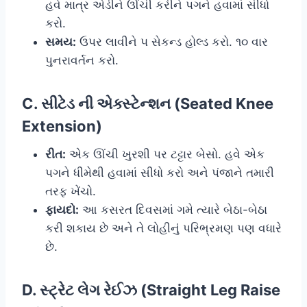
હવે માત્ર એડીને ઊંચી કરીને પગને હવામાં સીધો
કરો.
સમય:
ઉપર લાવીને ૫ સેકન્ડ હોલ્ડ કરો. ૧૦ વાર
પુનરાવર્તન કરો.
C. સીટેડ ની એક્સ્ટેન્શન (Seated Knee
Extension)
રીત:
એક ઊંચી ખુરશી પર ટટ્ટાર બેસો. હવે એક
પગને ધીમેથી હવામાં સીધો કરો અને પંજાને તમારી
તરફ ખેંચો.
ફાયદો:
આ કસરત દિવસમાં ગમે ત્યારે બેઠા-બેઠા
કરી શકાય છે અને તે લોહીનું પરિભ્રમણ પણ વધારે
છે.
D. સ્ટ્રેટ લેગ રેઈઝ (Straight Leg Raise