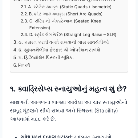
A. સ્ટેટિક ક્વાડ્સ (Static Quads / Isometric)
B. શોર્ટ આર્ક ક્વાડ્સ (Short Arc Quads)
C. સીટેડ ની એક્સ્ટેન્શન (Seated Knee
Extension)
D. સ્ટ્રેટ લેગ રેઈઝ (Straight Leg Raise – SLR)
૩. કસરત કરતી વખતે રાખવાની ખાસ સાવચેતીઓ
૪. જીવનશૈલીમાં ફેરફાર જે ઓપરેશન ટાળશે
૫. ફિઝિયોથેરાપિસ્ટની ભૂમિકા
નિષ્કર્ષ
૧. ક્વાડ્રિસેપ્સ સ્નાયુઓનું મહત્વ શું છે?
સાથળની આગળના ભાગમાં આવેલા આ ચાર સ્નાયુઓનો
સમૂહ ઘૂંટણને સીધો રાખવા અને સ્થિરતા (Stability)
આપવામાં મદદ કરે છે.
સાંધા પરનું દબાણ ઘટાડવું:
મજબૂત સ્નાયુઓ