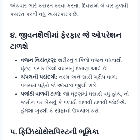
એકવાર ભારે કસરત કરવા કરતા, દિવસમાં બે વાર હળવી
કસરત કરવી વધુ અસરકારક છે.
૪. જીવનશૈલીમાં ફેરફાર જે ઓપરેશન
ટાળશે
વજન નિયંત્રણ:
શરીરનું ૧ કિલો વજન વધવાથી
ઘૂંટણ પર ૪ કિલો વધારાનું દબાણ આવે છે.
ચંપલની પસંદગી:
નરમ અને સારી ગ્રીપ વાળા
પગરખાં પહેરો જે આંચકા જીલી શકે.
પલાંઠી વાળવી ટાળો:
જો ઘૂંટણમાં ઘસારો વધુ હોય, તો
જમીન પર બેસવું કે પલાંઠી વાળવી ટાળવી જોઈએ.
હંમેશા ખુરશી કે સોફાનો ઉપયોગ કરો.
૫. ફિઝિયોથેરાપિસ્ટની ભૂમિકા