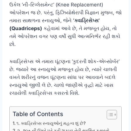
ઉકેલ ‘ની-રિપ્લેસમેન્ટ’ (Knee Replacement)
ઓપરેશન જ છે. પરંતુ, ફિઝિયોથેરાપી વિજ્ઞાન મુજબ, જો
તમારા સાથળના સ્નાયુઓ, જેને
‘ક્વાડ્રિસેપ્સ’
(Quadriceps)
કહેવામાં આવે છે, તે મજબૂત હોય, તો
તમે ઓપરેશન વગર પણ વર્ષો સુધી આત્મનિર્ભર રહી શકો
છો.
ક્વાડ્રિસેપ્સ એ તમારા ઘૂંટણના ‘કુદરતી શોક-એબ્સોર્બર’
છે. જ્યારે આ સ્નાયુઓ મજબૂત હોય છે, ત્યારે ચાલતી
વખતે શરીરનું વજન ઘૂંટણના સાંધા પર આવવાને બદલે
સ્નાયુઓ જીલી લે છે. ચાલો જાણીએ વૃદ્ધો માટે ખાસ
રચાયેલી ક્વાડ્રિસેપ્સ કસરતો વિશે.
Table of Contents
૧. ક્વાડ્રિસેપ્સ સ્નાયુઓનું મહત્વ શું છે?
૨. ૭૦+ ની ઉંમરે ઘરે કરી શકાય તેવી સુરક્ષિત કસરતો