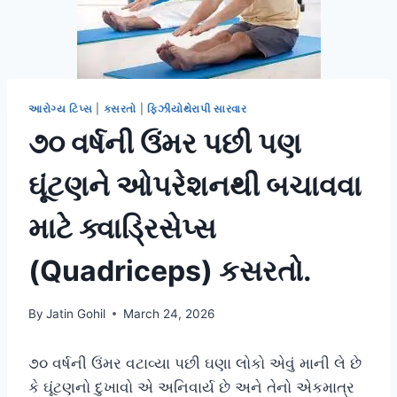
આરોગ્ય ટિપ્સ
|
કસરતો
|
ફિઝીયોથેરાપી સારવાર
૭૦ વર્ષની ઉંમર પછી પણ
ઘૂંટણને ઓપરેશનથી બચાવવા
માટે ક્વાડ્રિસેપ્સ
(Quadriceps) કસરતો.
By
Jatin Gohil
March 24, 2026
૭૦ વર્ષની ઉંમર વટાવ્યા પછી ઘણા લોકો એવું માની લે છે
કે ઘૂંટણનો દુખાવો એ અનિવાર્ય છે અને તેનો એકમાત્ર