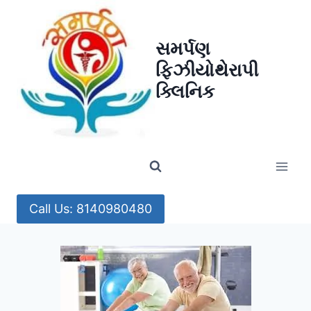
Skip
to
સમર્પણ
content
ફિઝીયોથેરાપી
ક્લિનિક
Call Us: 8140980480