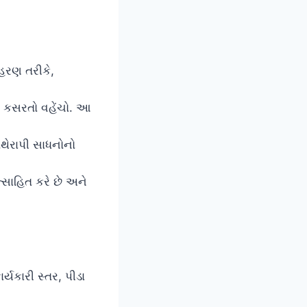
ાહરણ તરીકે,
ાં કસરતો વહેંચો. આ
યોથેરાપી સાધનોનો
્સાહિત કરે છે અને
યકારી સ્તર, પીડા