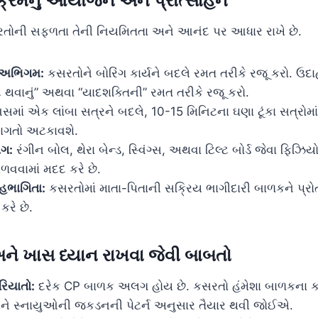
ર્યક્રમનું આયોજન અને પ્રોત્સાહન
સરતોની સફળતા તેની નિયમિતતા અને આનંદ પર આધાર રાખે છે.
 અભિગમ:
કસરતોને બોરિંગ કાર્યને બદલે રમત તરીકે રજૂ કરો. ઉદ
મોટું થવાનું” અથવા “યાદશક્તિની” રમત તરીકે રજૂ કરો.
સમાં એક લાંબા સત્રને બદલે, 10-15 મિનિટના ઘણા ટૂંકા સત્રોમ
ાગતો અટકાવશે.
ોગ:
રંગીન બોલ, થેરા બેન્ડ, સ્વિંગ્સ, અથવા ટિલ્ટ બોર્ડ જેવા ફિઝિ
વવામાં મદદ કરે છે.
હભાગિતા:
કસરતોમાં માતા-પિતાની સક્રિય ભાગીદારી બાળકને પ્રોત
 કરે છે.
ને ખાસ ધ્યાન રાખવા જેવી બાબતો
રિયાતો:
દરેક CP બાળક અલગ હોય છે. કસરતો હંમેશા બાળકના કાર્
 સ્નાયુઓની જકડનની પેટર્ન અનુસાર તૈયાર થવી જોઈએ.