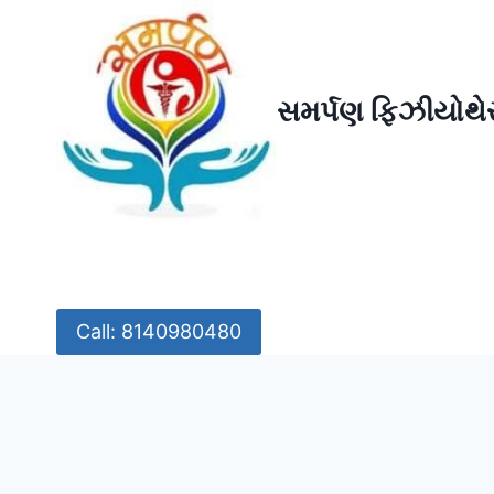
Skip
to
content
સમર્પણ ફિઝીયોથેર
Call: 8140980480