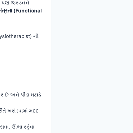
ી, પણ જકડનને
વતંત્રતા (Functional
ysiotherapist) ની
 છે અને પીડા ઘટાડે
રીતે ખસેડવામાં મદદ
ેસવા, ઊભા રહેવા