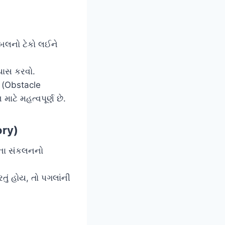
ેબલનો ટેકો લઈને
યાસ કરવો.
 (Obstacle
ાટે મહત્વપૂર્ણ છે.
ory)
ખના સંકલનનો
 હોય, તો પગલાંની