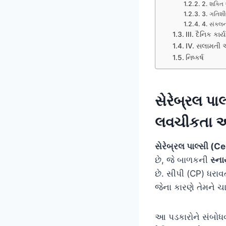
2. શક્તિ
3. ગતિશી
4. સંકલન
III. દૈનિક કા
IV. સલામતી અ
નિષ્કર્ષ
સેરેબ્રલ પા
લવચીકતા અન
સેરેબ્રલ પાલ્સી (C
છે, જે બાળકની
સ્ન
છે. સીપી (CP) ધરા
જેના કારણે તેમને ચા
આ પડકારોને સંબોધવ