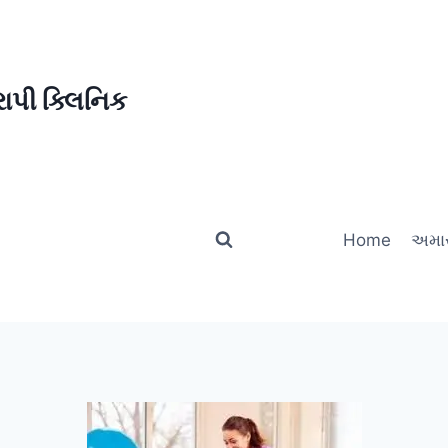
ાપી ક્લિનિક
Home
અમાર