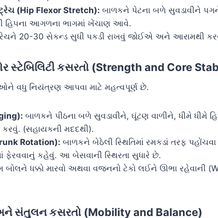
્ટ્રેચ (Hip Flexor Stretch):
બાળકને પેટના બળે સુવડાવીને પગન
થી હિપના આગળના ભાગમાં ખેંચાણ આવે.
ટ્રેચને 20-30 સેકન્ડ સુધી પકડી રાખવું જોઈએ અને આરામથી કર
કોર સ્ટેબિલિટી કસરતો (Strength and Core Stab
ઓને વધુ નિયંત્રણ આપવા માટે મહત્વપૂર્ણ છે.
dging):
બાળકને પીઠના બળે સુવડાવીને, ઘૂંટણ વાળીને, ધીમે ધીમે 
િત કરવું. (સહાયકની મદદથી).
(Trunk Rotation):
બાળકને બેઠેલી સ્થિતિમાં રમકડાં તરફ પહોંચવા 
ાં ફેરવવાનું કહેવું. આ બેસવાની સ્થિરતા સુધારે છે.
 બોલને ધક્કો મારવો અથવા વજનનો ટેકો લઈને ઊભા રહેવાની (W
અને સંતુલન કસરતો (Mobility and Balance)