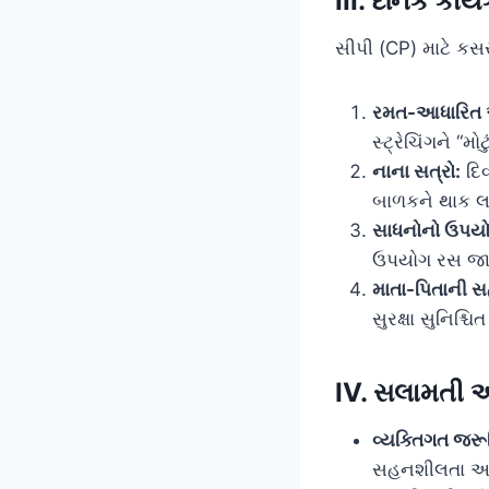
III. દૈનિક કા
સીપી (CP) માટે ક
રમત-આધારિત
સ્ટ્રેચિંગને “
નાના સત્રો:
દિવ
બાળકને થાક લ
સાધનોનો ઉપય
ઉપયોગ રસ જાળ
માતા-પિતાની સ
સુરક્ષા સુનિશ્ચિત
IV. સલામતી અ
વ્યક્તિગત જરૂ
સહનશીલતા અને