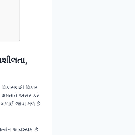
તિશીલતા,
િકાસલક્ષી વિકાર
 ક્ષમતાને અસર કરે
બળાઈ જોવા મળે છે,
્યંત આવશ્યક છે.