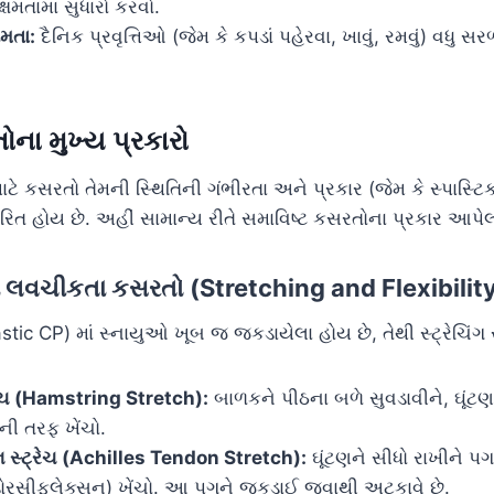
ષમતામાં સુધારો કરવો.
ષમતા:
દૈનિક પ્રવૃત્તિઓ (જેમ કે કપડાં પહેરવા, ખાવું, રમવું) વધુ 
ોના મુખ્ય પ્રકારો
ટે કસરતો તેમની સ્થિતિની ગંભીરતા અને પ્રકાર (જેમ કે સ્પાસ્ટિ
િત હોય છે. અહીં સામાન્ય રીતે સમાવિષ્ટ કસરતોના પ્રકાર આપેલા
અને લવચીકતા કસરતો (Stretching and Flexibilit
stic CP) માં સ્નાયુઓ ખૂબ જ જકડાયેલા હોય છે, તેથી સ્ટ્રેચિંગ સ
ટ્રેચ (Hamstring Stretch):
બાળકને પીઠના બળે સુવડાવીને, ઘૂંટણન
ની તરફ ખેંચો.
 સ્ટ્રેચ (Achilles Tendon Stretch):
ઘૂંટણને સીધો રાખીને પગન
ોરસીફ્લેક્સન) ખેંચો. આ પગને જકડાઈ જવાથી અટકાવે છે.