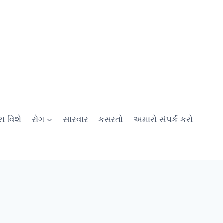
ા વિશે
રોગ
સારવાર
કસરતો
અમારો સંપર્ક કરો