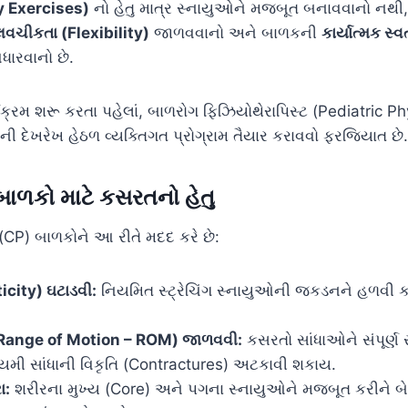
y Exercises)
નો હેતુ માત્ર સ્નાયુઓને મજબૂત બનાવવાનો નથ
લવચીકતા (Flexibility)
જાળવવાનો અને બાળકની
કાર્યાત્મક સ્
ધારવાનો છે.
્રમ શરૂ કરતા પહેલાં, બાળરોગ ફિઝિયોથેરાપિસ્ટ (Pediatric Ph
ી દેખરેખ હેઠળ વ્યક્તિગત પ્રોગ્રામ તૈયાર કરાવવો ફરજિયાત છે.
બાળકો માટે કસરતનો હેતુ
(CP) બાળકોને આ રીતે મદદ કરે છે:
city) ઘટાડવી:
નિયમિત સ્ટ્રેચિંગ સ્નાયુઓની જકડનને હળવી કરે
 (Range of Motion – ROM) જાળવવી:
કસરતો સાંધાઓને સંપૂર્ણ 
કાયમી સાંધાની વિકૃતિ (Contractures) અટકાવી શકાય.
ા:
શરીરના મુખ્ય (Core) અને પગના સ્નાયુઓને મજબૂત કરીને બ