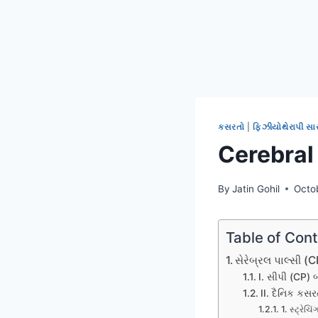
કસરતો
|
ફિઝીયોથેરાપી સા
Cerebral 
By
Jatin Gohil
Octo
Table of Con
સેરેબ્રલ પાલ્સી (
I. સીપી (CP) 
II. દૈનિક કસર
1. સ્ટ્રે