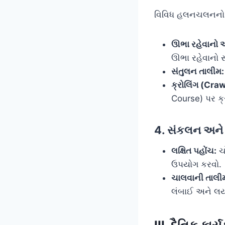
વિવિધ હલનચલનનો 
ઊભા રહેવાનો 
ઊભા રહેવાનો સમ
સંતુલન તાલીમ:
ક્રોલિંગ (Craw
Course) પર ક્ર
4. સંકલન અને
લક્ષિત પહોંચ:
ચો
ઉપયોગ કરવો.
ચાલવાની તાલી
લંબાઈ અને લય સ