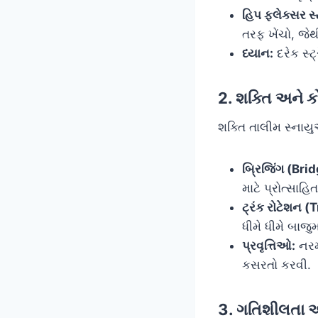
હિપ ફ્લેક્સર સ
તરફ ખેંચો, જે
ધ્યાન:
દરેક સ્
2. શક્તિ અને 
શક્તિ તાલીમ સ્નાયુ
બ્રિજિંગ (Bri
માટે પ્રોત્સાહ
ટ્રંક રોટેશન 
ધીમે ધીમે બાજુમ
પ્રવૃત્તિઓ:
નરમ
કસરતો કરવી.
3. ગતિશીલતા 