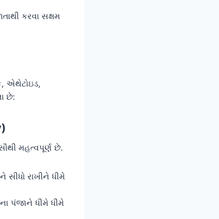
સરળતાથી કરવા સક્ષમ
ક, એથેટોઇડ,
 છે:
y)
ૌથી મહત્વપૂર્ણ છે.
ે સીધો રાખીને ધીમે
ા પંજાને ધીમે ધીમે