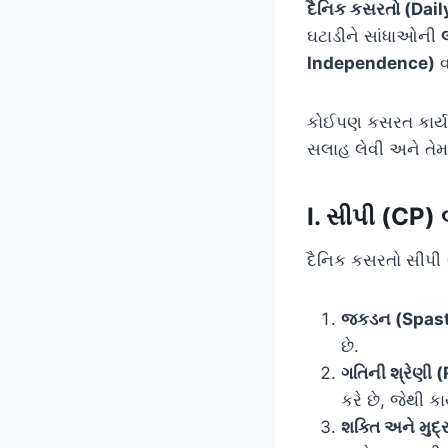
દૈનિક કસરતો (Dail
ઘટાડીને સાંધાઓની
Independence)
વ
કોઈપણ કસરત કાર્યક
સલાહ લેવી અને તેમન
I. સીપી (CP) 
દૈનિક કસરતો સીપી 
જકડન (Spasti
છે.
ગતિની શ્રેણી
કરે છે, જેથી 
શક્તિ અને મુદ્ર