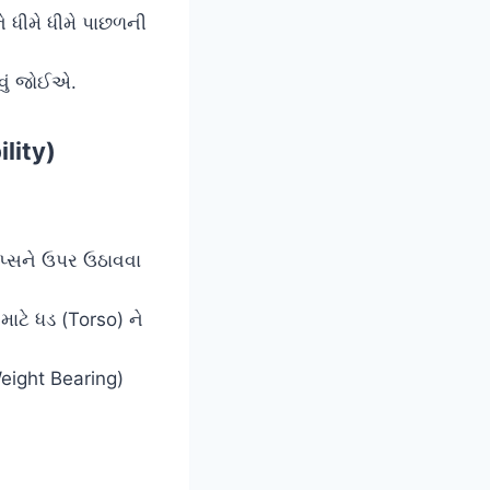
ે ધીમે ધીમે પાછળની
વું જોઈએ.
ility)
હિપ્સને ઉપર ઉઠાવવા
માટે ધડ (Torso) ને
eight Bearing)