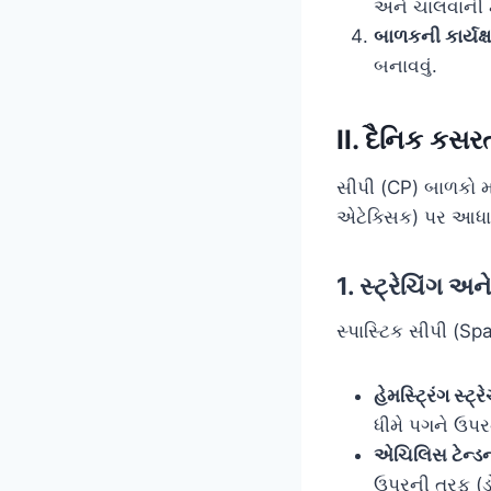
અને ચાલવાની ક્
બાળકની કાર્યક્
બનાવવું.
II. દૈનિક કસરત
સીપી (CP) બાળકો મા
એટેક્સિક) પર આધાર
1. સ્ટ્રેચિંગ 
સ્પાસ્ટિક સીપી (Spa
હેમસ્ટ્રિંગ સ્
ધીમે પગને ઉપર
એચિલિસ ટેન્ડન
ઉપરની તરફ (ડ