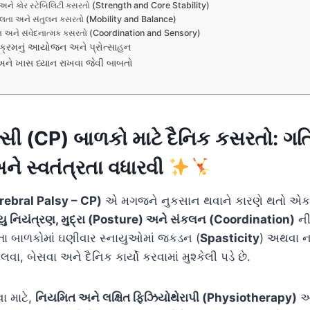
 અને કોર સ્ટેબિલિટી કસરતો (Strength and Core Stability)
લતા અને સંતુલન કસરતો (Mobility and Balance)
 અને સંવેદનાત્મક કસરતો (Coordination and Sensory)
ર્યક્રમનું આયોજન અને પ્રોત્સાહન
ને ખાસ ધ્યાન રાખવા જેવી બાબતો
લ્સી (CP) બાળકો માટે દૈનિક કસરતો: ગ
ે સ્વતંત્રતા વધારવી
erebral Palsy – CP)
એ મગજને નુકસાન થવાને કારણે થતો એક વ
ાયુ નિયંત્રણ, મુદ્રા (Posture) અને સંકલન (Coordination)
ની
વતા બાળકોમાં ઘણીવાર સ્નાયુઓમાં જકડન (
Spasticity
) અથવા ન
લવા, બેસવા અને દૈનિક કાર્યો કરવામાં મુશ્કેલી પડે છે.
ા માટે,
નિયમિત અને લક્ષિત ફિઝિયોથેરાપી (Physiotherapy)
અત