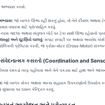
અભ્યાસ કરવો.
અભ્યાસ:
જો બાળક ઊભા રહી શકતું હોય, તો તેને દીવાલ અથવા ટ
ય વધારવા માટે પ્રોત્સાહિત કરવું.
નરમ ગાદલા અથવા સંતુલન બોર્ડ પર ટેકા સાથે ઊભા રહેવાનો પ્ર
ling) અને ઘૂંટણિયે ચાલવું:
સપાટ સપાટી પર અથવા અવરોધ કોર્સ
ોલિંગની પ્રેક્ટિસ કરવી, જે ક્રોસ-મોટર (Cross-Motor) સંકલન મ
 સંવેદનાત્મક કસરતો (Coordination and Sens
ક્કસ રમકડાં તરફ પહોંચવા અને તેને પકડવા માટે હાથ અને આં
મ:
જો બાળક વોકર અથવા અન્ય સહાયક ઉપકરણોનો ઉપયોગ કરતું
ુધારવા પર ધ્યાન કેન્દ્રિત કરવું.