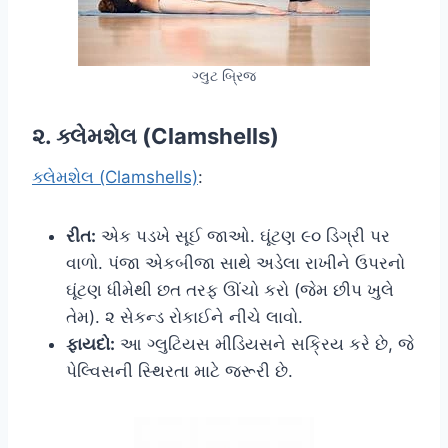
ગ્લુટ બ્રિજ
૨. ક્લેમશેલ (Clamshells)
ક્લેમશેલ (Clamshells)
:
રીત:
એક પડખે સૂઈ જાઓ. ઘૂંટણ ૯૦ ડિગ્રી પર
વાળો. પંજા એકબીજા સાથે અડેલા રાખીને ઉપરનો
ઘૂંટણ ધીમેથી છત તરફ ઊંચો કરો (જેમ છીપ ખુલે
તેમ). ૨ સેકન્ડ રોકાઈને નીચે લાવો.
ફાયદો:
આ ગ્લુટિયસ મીડિયસને સક્રિય કરે છે, જે
પેલ્વિસની સ્થિરતા માટે જરૂરી છે.