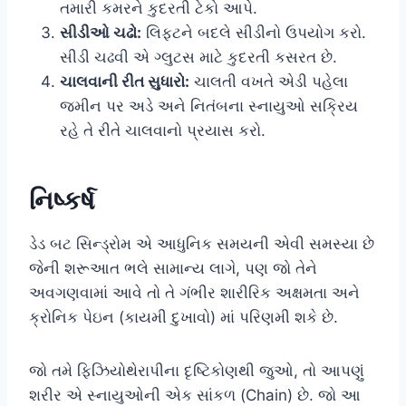
તમારી કમરને કુદરતી ટેકો આપે.
સીડીઓ ચઢો:
લિફ્ટને બદલે સીડીનો ઉપયોગ કરો.
સીડી ચઢવી એ ગ્લુટસ માટે કુદરતી કસરત છે.
ચાલવાની રીત સુધારો:
ચાલતી વખતે એડી પહેલા
જમીન પર અડે અને નિતંબના સ્નાયુઓ સક્રિય
રહે તે રીતે ચાલવાનો પ્રયાસ કરો.
નિષ્કર્ષ
ડેડ બટ સિન્ડ્રોમ એ આધુનિક સમયની એવી સમસ્યા છે
જેની શરૂઆત ભલે સામાન્ય લાગે, પણ જો તેને
અવગણવામાં આવે તો તે ગંભીર શારીરિક અક્ષમતા અને
ક્રોનિક પેઇન (કાયમી દુખાવો) માં પરિણમી શકે છે.
જો તમે ફિઝિયોથેરાપીના દૃષ્ટિકોણથી જુઓ, તો આપણું
શરીર એ સ્નાયુઓની એક સાંકળ (Chain) છે. જો આ