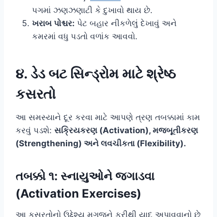
પગમાં ઝણઝણાટી કે દુખાવો થાય છે.
ખરાબ પોશ્ચર:
પેટ બહાર નીકળેલું દેખાવું અને
કમરમાં વધુ પડતો વળાંક આવવો.
૪. ડેડ બટ સિન્ડ્રોમ માટે શ્રેષ્ઠ
કસરતો
આ સમસ્યાને દૂર કરવા માટે આપણે ત્રણ તબક્કામાં કામ
કરવું પડશે:
સક્રિયકરણ (Activation), મજબૂતીકરણ
(Strengthening) અને લવચીકતા (Flexibility).
તબક્કો ૧: સ્નાયુઓને જગાડવા
(Activation Exercises)
આ કસરતોનો ઉદ્દેશ્ય મગજને ફરીથી યાદ અપાવવાનો છે