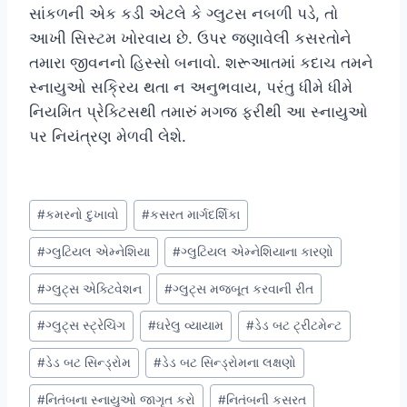
સાંકળની એક કડી એટલે કે ગ્લુટસ નબળી પડે, તો
આખી સિસ્ટમ ખોરવાય છે. ઉપર જણાવેલી કસરતોને
તમારા જીવનનો હિસ્સો બનાવો. શરૂઆતમાં કદાચ તમને
સ્નાયુઓ સક્રિય થતા ન અનુભવાય, પરંતુ ધીમે ધીમે
નિયમિત પ્રેક્ટિસથી તમારું મગજ ફરીથી આ સ્નાયુઓ
પર નિયંત્રણ મેળવી લેશે.
Post
#
કમરનો દુખાવો
#
કસરત માર્ગદર્શિકા
Tags:
#
ગ્લુટિયલ એમ્નેશિયા
#
ગ્લુટિયલ એમ્નેશિયાના કારણો
#
ગ્લુટ્સ એક્ટિવેશન
#
ગ્લુટ્સ મજબૂત કરવાની રીત
#
ગ્લુટ્સ સ્ટ્રેચિંગ
#
ઘરેલુ વ્યાયામ
#
ડેડ બટ ટ્રીટમેન્ટ
#
ડેડ બટ સિન્ડ્રોમ
#
ડેડ બટ સિન્ડ્રોમના લક્ષણો
#
નિતંબના સ્નાયુઓ જાગૃત કરો
#
નિતંબની કસરત