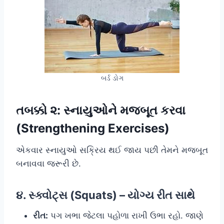
બર્ડ ડોગ
તબક્કો ૨: સ્નાયુઓને મજબૂત કરવા
(Strengthening Exercises)
એકવાર સ્નાયુઓ સક્રિય થઈ જાય પછી તેમને મજબૂત
બનાવવા જરૂરી છે.
૪. સ્ક્વોટ્સ (Squats) – યોગ્ય રીત સાથે
રીત:
પગ ખભા જેટલા પહોળા રાખી ઉભા રહો. જાણે