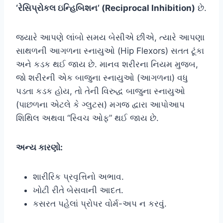
‘રેસિપ્રોકલ ઇન્હિબિશન’ (Reciprocal Inhibition)
છે.
જ્યારે આપણે લાંબો સમય બેસીએ છીએ, ત્યારે આપણા
સાથળની આગળના સ્નાયુઓ (Hip Flexors) સતત ટૂંકા
અને કડક થઈ જાય છે. માનવ શરીરના નિયમ મુજબ,
જો શરીરની એક બાજુના સ્નાયુઓ (આગળના) વધુ
પડતા કડક હોય, તો તેની વિરુદ્ધ બાજુના સ્નાયુઓ
(પાછળના એટલે કે ગ્લુટસ) મગજ દ્વારા આપોઆપ
શિથિલ અથવા “સ્વિચ ઓફ” થઈ જાય છે.
અન્ય કારણો:
શારીરિક પ્રવૃત્તિનો અભાવ.
ખોટી રીતે બેસવાની આદત.
કસરત પહેલાં પ્રોપર વોર્મ-અપ ન કરવું.