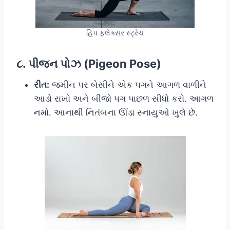
હિપ ફ્લેક્સર સ્ટ્રેચ
૮. પીજન પોઝ (Pigeon Pose)
રીત:
જમીન પર બેસીને એક પગને આગળ વાળીને
આડો રાખો અને બીજો પગ પાછળ સીધો કરો. આગળ
નમો. આનાથી નિતંબના ઊંડા સ્નાયુઓ ખુલે છે.