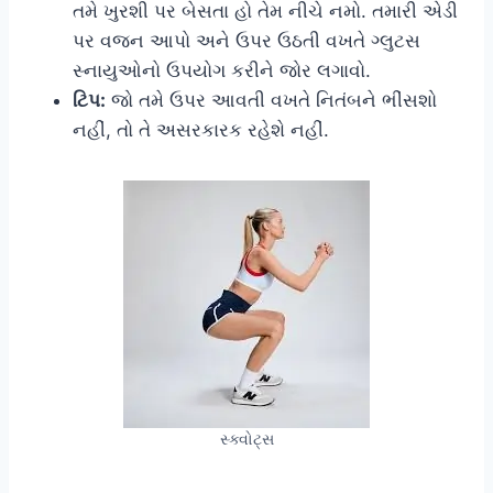
તમે ખુરશી પર બેસતા હો તેમ નીચે નમો. તમારી એડી
પર વજન આપો અને ઉપર ઉઠતી વખતે ગ્લુટસ
સ્નાયુઓનો ઉપયોગ કરીને જોર લગાવો.
ટિપ:
જો તમે ઉપર આવતી વખતે નિતંબને ભીંસશો
નહીં, તો તે અસરકારક રહેશે નહીં.
સ્ક્વોટ્સ