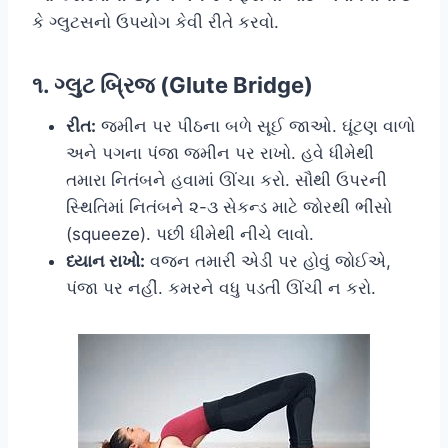
કે ગ્લુટસનો ઉપયોગ કેવી રીતે કરવો.
૧. ગ્લુટ બ્રિજ (Glute Bridge)
રીત:
જમીન પર પીઠના બળે સૂઈ જાઓ. ઘૂંટણ વાળો
અને પગના પંજા જમીન પર રાખો. હવે ધીમેથી
તમારા નિતંબને હવામાં ઊંચા કરો. સૌથી ઉપરની
સ્થિતિમાં નિતંબને ૨-૩ સેકન્ડ માટે જોરથી ભીંસો
(squeeze). પછી ધીમેથી નીચે લાવો.
ધ્યાન રાખો:
વજન તમારી એડી પર હોવું જોઈએ,
પંજા પર નહીં. કમરને વધુ પડતી ઊંચી ન કરો.