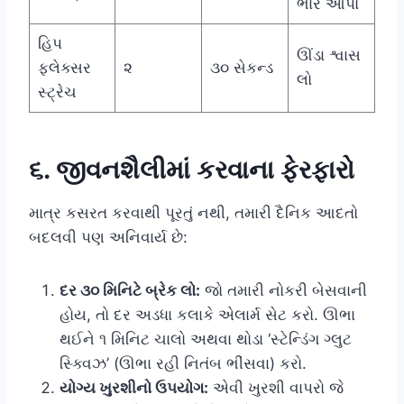
ભાર આપો
હિપ
ઊંડા શ્વાસ
ફ્લેક્સર
૨
૩૦ સેકન્ડ
લો
સ્ટ્રેચ
૬. જીવનશૈલીમાં કરવાના ફેરફારો
માત્ર કસરત કરવાથી પૂરતું નથી, તમારી દૈનિક આદતો
બદલવી પણ અનિવાર્ય છે:
દર ૩૦ મિનિટે બ્રેક લો:
જો તમારી નોકરી બેસવાની
હોય, તો દર અડધા કલાકે એલાર્મ સેટ કરો. ઊભા
થઈને ૧ મિનિટ ચાલો અથવા થોડા ‘સ્ટેન્ડિંગ ગ્લુટ
સ્ક્વિઝ’ (ઊભા રહી નિતંબ ભીંસવા) કરો.
યોગ્ય ખુરશીનો ઉપયોગ:
એવી ખુરશી વાપરો જે