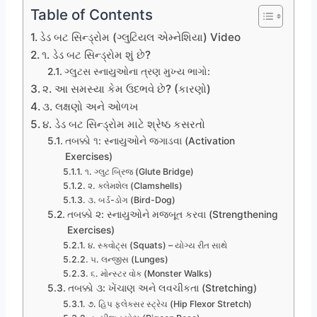
Table of Contents
ડેડ બટ સિન્ડ્રોમ (ગ્લુટિયલ એમ્નેશિયા) Video
૧. ડેડ બટ સિન્ડ્રોમ શું છે?
ગ્લુટસ સ્નાયુઓના ત્રણ મુખ્ય ભાગો:
૨. આ સમસ્યા કેમ ઉદભવે છે? (કારણો)
૩. લક્ષણો અને ઓળખ
૪. ડેડ બટ સિન્ડ્રોમ માટે શ્રેષ્ઠ કસરતો
તબક્કો ૧: સ્નાયુઓને જગાડવા (Activation
Exercises)
૧. ગ્લુટ બ્રિજ (Glute Bridge)
૨. ક્લેમશેલ (Clamshells)
૩. બર્ડ-ડોગ (Bird-Dog)
તબક્કો ૨: સ્નાયુઓને મજબૂત કરવા (Strengthening
Exercises)
૪. સ્ક્વોટ્સ (Squats) – યોગ્ય રીત સાથે
૫. લન્જીસ (Lunges)
૬. મોન્સ્ટર વોક (Monster Walks)
તબક્કો ૩: ખેંચાણ અને લવચીકતા (Stretching)
૭. હિપ ફ્લેક્સર સ્ટ્રેચ (Hip Flexor Stretch)