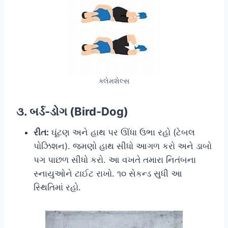
ક્લેમશેલ્સ
૩. બર્ડ-ડોગ (Bird-Dog)
રીત:
ઘૂંટણ અને હાથ પર ઊંધા ઉભા રહો (ટેબલ
પોઝિશન). જમણો હાથ સીધો આગળ કરો અને ડાબો
પગ પાછળ સીધો કરો. આ વખતે તમારા નિતંબના
સ્નાયુઓને ટાઈટ રાખો. ૧૦ સેકન્ડ સુધી આ
સ્થિતિમાં રહો.