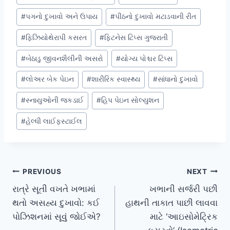
#
પગનો દુખાવો અને ઉપાય
#
પીઠનો દુખાવો મટાડવાની રીત
#
ફિઝિયોથેરાપી કસરત
#
ફિટનેસ ટિપ્સ ગુજરાતી
#
બેઠાડુ જીવનશૈલીની અસરો
#
યોગ્ય પોશ્ચર ટિપ્સ
#
લોઅર બેક પેઇન
#
શારીરિક સ્વાસ્થ્ય
#
સાંધાનો દુખાવો
#
સ્નાયુઓની જકડાઈ
#
હિપ પેઇન સોલ્યુશન
#
હેલ્ધી લાઈફસ્ટાઈલ
Post
PREVIOUS
NEXT
રાત્રે સૂતી વખતે ખભામાં
ખભાની સર્જરી પછી
navigation
થતો અસહ્ય દુખાવો: કઈ
હાથની તાકાત પાછી લાવવા
પોઝિશનમાં સૂવું જોઈએ?
માટે ‘આઇસોમેટ્રિક