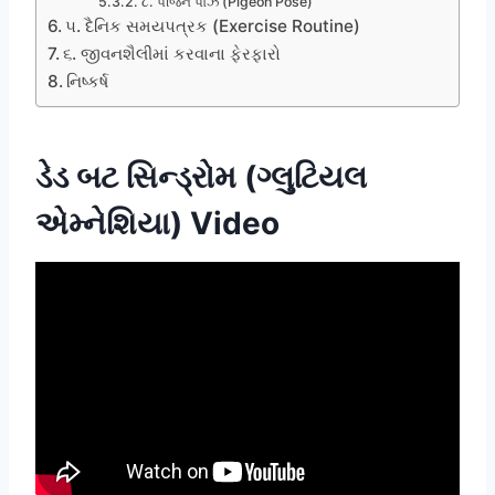
૮. પીજન પોઝ (Pigeon Pose)
૫. દૈનિક સમયપત્રક (Exercise Routine)
૬. જીવનશૈલીમાં કરવાના ફેરફારો
નિષ્કર્ષ
ડેડ બટ સિન્ડ્રોમ (ગ્લુટિયલ
એમ્નેશિયા) Video