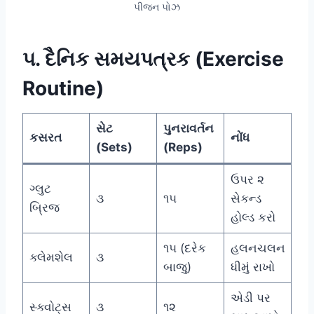
પીજન પોઝ
૫. દૈનિક સમયપત્રક (Exercise
Routine)
સેટ
પુનરાવર્તન
કસરત
નોંધ
(Sets)
(Reps)
ઉપર ૨
ગ્લુટ
૩
૧૫
સેકન્ડ
બ્રિજ
હોલ્ડ કરો
૧૫ (દરેક
હલનચલન
ક્લેમશેલ
૩
બાજુ)
ધીમું રાખો
એડી પર
સ્ક્વોટ્સ
૩
૧૨