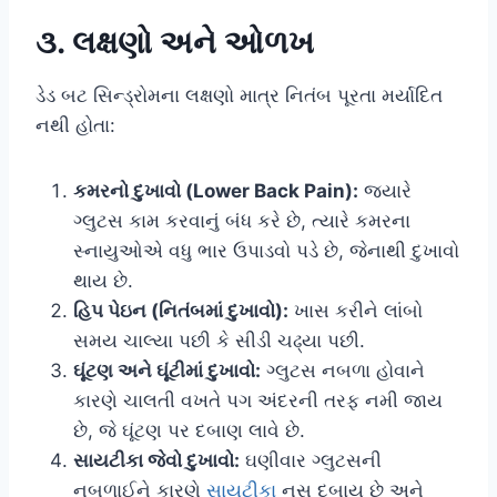
૩. લક્ષણો અને ઓળખ
ડેડ બટ સિન્ડ્રોમના લક્ષણો માત્ર નિતંબ પૂરતા મર્યાદિત
નથી હોતા:
કમરનો દુખાવો (Lower Back Pain):
જ્યારે
ગ્લુટસ કામ કરવાનું બંધ કરે છે, ત્યારે કમરના
સ્નાયુઓએ વધુ ભાર ઉપાડવો પડે છે, જેનાથી દુખાવો
થાય છે.
હિપ પેઇન (નિતંબમાં દુખાવો):
ખાસ કરીને લાંબો
સમય ચાલ્યા પછી કે સીડી ચઢ્યા પછી.
ઘૂંટણ અને ઘૂંટીમાં દુખાવો:
ગ્લુટસ નબળા હોવાને
કારણે ચાલતી વખતે પગ અંદરની તરફ નમી જાય
છે, જે ઘૂંટણ પર દબાણ લાવે છે.
સાયટીકા જેવો દુખાવો:
ઘણીવાર ગ્લુટસની
નબળાઈને કારણે
સાયટીકા
નસ દબાય છે અને