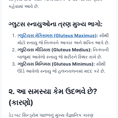
કહેવામાં આવે છે.
ગ્લુટસ સ્નાયુઓના ત્રણ મુખ્ય ભાગો:
ગ્લુટિયસ મેક્સિમસ (Gluteus Maximus)
:
સૌથી
મોટો સ્નાયુ જે નિતંબને આકાર અને શક્તિ આપે છે.
ગ્લુટિયસ મીડિયસ (Gluteus Medius):
નિતંબની
બાજુમાં આવેલો સ્નાયુ જે શરીરને સ્થિર રાખે છે.
ગ્લુટિયસ મિનિમસ (Gluteus Minimus):
સૌથી
ઊંડે આવેલો સ્નાયુ જે હલનચલનમાં મદદ કરે છે.
૨. આ સમસ્યા કેમ ઉદભવે છે?
(કારણો)
ડેડ બટ સિન્ડ્રોમ પાછળનું મુખ્ય વૈજ્ઞાનિક કારણ