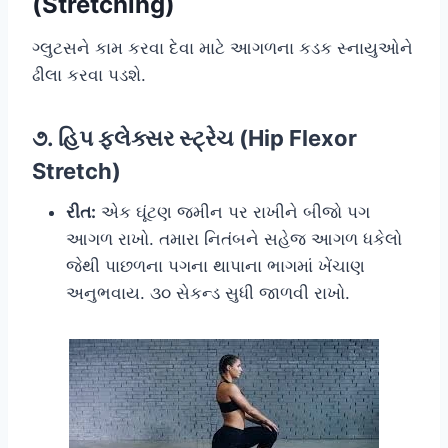
(Stretching)
ગ્લુટસને કામ કરવા દેવા માટે આગળના કડક સ્નાયુઓને
ઢીલા કરવા પડશે.
૭. હિપ ફ્લેક્સર સ્ટ્રેચ (Hip Flexor
Stretch)
રીત:
એક ઘૂંટણ જમીન પર રાખીને બીજો પગ
આગળ રાખો. તમારા નિતંબને સહેજ આગળ ધકેલો
જેથી પાછળના પગના થાપાના ભાગમાં ખેંચાણ
અનુભવાય. ૩૦ સેકન્ડ સુધી જાળવી રાખો.