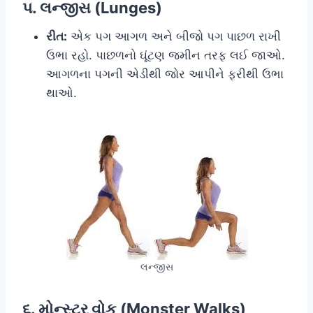
૫. લન્જીસ (Lunges)
રીત:
એક પગ આગળ અને બીજો પગ પાછળ રાખી
ઉભા રહો. પાછળનો ઘૂંટણ જમીન તરફ લઈ જાઓ.
આગળના પગની એડીથી જોર આપીને ફરીથી ઉભા
થાઓ.
લન્જીસ
૬. મોન્સ્ટર વોક (Monster Walks)