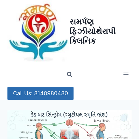
Skip
to
સમર્પણ
content
ફિઝીયોથેરાપી
ક્લિનિક
Call Us: 8140980480