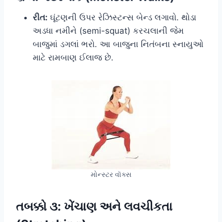
રીત:
ઘૂંટણની ઉપર રેઝિસ્ટન્સ બેન્ડ લગાવો. થોડા
અડધા નમીને (semi-squat) કરચલાની જેમ
બાજુમાં ડગલાં ભરો. આ બાજુના નિતંબના સ્નાયુઓ
માટે રામબાણ ઈલાજ છે.
મોન્સ્ટર વૉક્સ
તબક્કો ૩: ખેંચાણ અને લવચીકતા