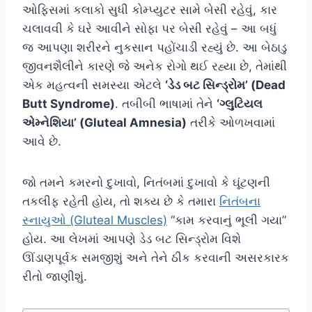
ઓફિસમાં કલાકો સુધી કોમ્પ્યુટર સામે બેસી રહેવું, કાર
ચલાવવી કે ઘરે આવીને સોફા પર બેસી રહેવું – આ બધું
જ આપણા શરીરને નુકસાન પહોંચાડી રહ્યું છે. આ બેઠાડુ
જીવનશૈલીને કારણે જે અનેક રોગો થઈ રહ્યા છે, તેમાંથી
એક મહત્વની સમસ્યા એટલે
‘ડેડ બટ સિન્ડ્રોમ’ (Dead
Butt Syndrome)
. તબીબી ભાષામાં તેને
‘ગ્લુટિયલ
એમ્નેશિયા’ (Gluteal Amnesia)
તરીકે ઓળખવામાં
આવે છે.
જો તમને કમરનો દુખાવો, નિતંબમાં દુખાવો કે ઘૂંટણની
તકલીફ રહેતી હોય, તો શક્ય છે કે તમારા
નિતંબના
સ્નાયુઓ (Gluteal Muscles)
“કામ કરવાનું ભૂલી ગયા”
હોય. આ લેખમાં આપણે ડેડ બટ સિન્ડ્રોમ વિશે
ઊંડાણપૂર્વક સમજીશું અને તેને ઠીક કરવાની અસરકારક
રીતો જાણીશું.