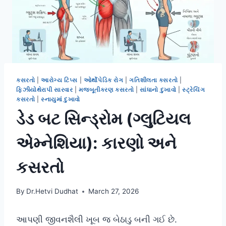
કસરતો
|
આરોગ્ય ટિપ્સ
|
ઓર્થોપેડિક રોગ
|
ગતિશીલતા કસરતો
|
ફિઝીયોથેરાપી સારવાર
|
મજબૂતીકરણ કસરતો
|
સાંધાનો દુખાવો
|
સ્ટ્રેચિંગ
કસરતો
|
સ્નાયુમાં દુખાવો
ડેડ બટ સિન્ડ્રોમ (ગ્લુટિયલ
એમ્નેશિયા): કારણો અને
કસરતો
By
Dr.Hetvi Dudhat
March 27, 2026
આપણી જીવનશૈલી ખૂબ જ બેઠાડુ બની ગઈ છે.