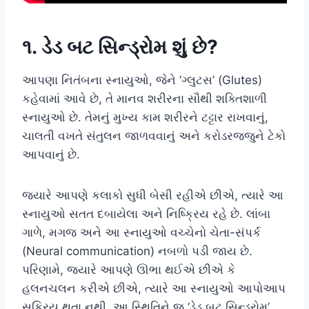
૧. ડેડ બટ સિન્ડ્રોમ શું છે?
આપણા નિતંબના સ્નાયુઓ, જેને ‘ગ્લુટસ’ (Glutes)
કહેવામાં આવે છે, તે માનવ શરીરના સૌથી શક્તિશાળી
સ્નાયુઓ છે. તેમનું મુખ્ય કામ શરીરને ટટ્ટાર રાખવાનું,
ચાલતી વખતે સંતુલન જાળવવાનું અને કરોડરજ્જુને ટેકો
આપવાનું છે.
જ્યારે આપણે કલાકો સુધી બેસી રહીએ છીએ, ત્યારે આ
સ્નાયુઓ સતત દબાયેલા અને નિષ્ક્રિય રહે છે. લાંબા
ગાળે, મગજ અને આ સ્નાયુઓ વચ્ચેનો ચેતા-સંપર્ક
(Neural communication) નબળો પડી જાય છે.
પરિણામે, જ્યારે આપણે ઊભા થઈએ છીએ કે
હલનચલન કરીએ છીએ, ત્યારે આ સ્નાયુઓ આપોઆપ
સક્રિય થતા નથી. આ સ્થિતિને જ ‘ડેડ બટ સિન્ડ્રોમ’