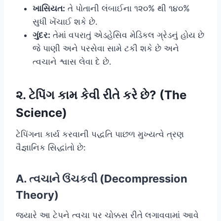
ખાસિયત:
તે પોતાની લંબાઈના ૧૨૦% થી ૧૪૦%
સુધી ખેંચાઈ શકે છે.
ગુંદર:
તેમાં વપરાતું એડહેસિવ મેડિકલ ગ્રેડનું હોય છે
જે પાણી અને પરસેવા સામે ટકી શકે છે અને
ત્વચાને શ્વાસ લેવા દે છે.
૨. ટેપિંગ કામ કેવી રીતે કરે છે? (The
Science)
ટેપિંગના કાર્ય કરવાની પદ્ધતિ પાછળ મુખ્યત્વે ત્રણ
વૈજ્ઞાનિક સિદ્ધાંતો છે:
A. ત્વચાને ઉંચકવી (Decompression
Theory)
જ્યારે આ ટેપને ત્વચા પર ચોક્કસ રીતે લગાવવામાં આવે