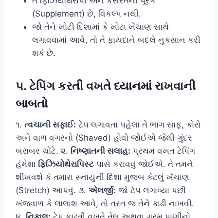
તે ફિઝિયોથેરાપી અને કસરતની પૂરક
(Supplement) છે, વિકલ્પ નથી.
જો તેને ખોટી દિશામાં કે ખોટા ખેંચાણ સાથે
લગાવવામાં આવે, તો તે ફાયદાને બદલે નુકસાન કરી
શકે છે.
૫. ટેપિંગ કરતી વખતે ધ્યાનમાં રાખવાની
બાબતો
૧.
ત્વચાની સફાઈ:
ટેપ લગાવતા પહેલા તે ભાગ સાફ, કોરો
અને વાળ વગરનો (Shaved) હોવો જોઈએ જેથી ગુંદર
બરાબર ચોંટે. ૨.
નિષ્ણાતની સલાહ:
પ્રથમ વખત ટેપિંગ
હંમેશા
ફિઝિયોથેરાપિસ્ટ
પાસે કરાવવું જોઈએ. તે તમને
શીખવશે કે તમારા સ્નાયુની દિશા મુજબ કેટલું ખેંચાણ
(Stretch) આપવું. ૩.
એલર્જી:
જો ટેપ લગાવ્યા પછી
ખંજવાળ કે લાલાશ આવે, તો તરત જ તેને કાઢી નાખવી.
૪.
નિકાલ:
ટેપ કાઢતી વખતે તેલ અથવા ગરમ પાણીનો