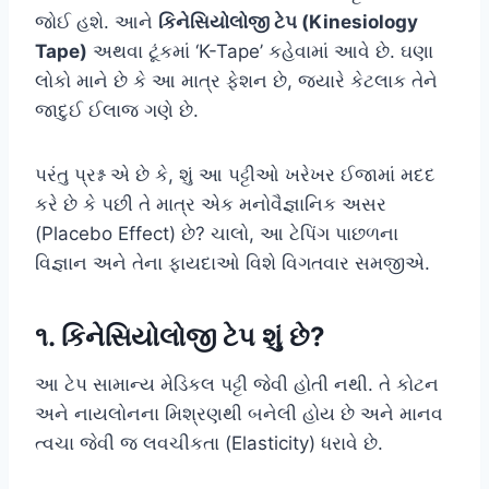
જોઈ હશે. આને
કિનેસિયોલોજી ટેપ (Kinesiology
Tape)
અથવા ટૂંકમાં ‘K-Tape’ કહેવામાં આવે છે. ઘણા
લોકો માને છે કે આ માત્ર ફેશન છે, જ્યારે કેટલાક તેને
જાદુઈ ઈલાજ ગણે છે.
પરંતુ પ્રશ્ન એ છે કે, શું આ પટ્ટીઓ ખરેખર ઈજામાં મદદ
કરે છે કે પછી તે માત્ર એક મનોવૈજ્ઞાનિક અસર
(Placebo Effect) છે? ચાલો, આ ટેપિંગ પાછળના
વિજ્ઞાન અને તેના ફાયદાઓ વિશે વિગતવાર સમજીએ.
૧. કિનેસિયોલોજી ટેપ શું છે?
આ ટેપ સામાન્ય મેડિકલ પટ્ટી જેવી હોતી નથી. તે કોટન
અને નાયલોનના મિશ્રણથી બનેલી હોય છે અને માનવ
ત્વચા જેવી જ લવચીકતા (Elasticity) ધરાવે છે.