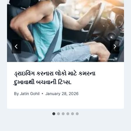
ડ્રાઇવિંગ કરનારા લોકો માટે કમરના
દુખાવાથી બચવાની ટિપ્સ.
By
Jatin Gohil
January 28, 2026