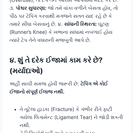
૩.
પોશ્ચર સુધારણા:
જો તમે વાંકા વળીને બેસતા હોવ, તો
પીઠ પર ટેપિંગ કરવાથી મગજને સતત યાદ રહે છે કે
તમારે સીધા બેસવાનું છે. ૪.
સાંધાની સ્થિરતા:
ઘૂંટણ
(Runner’s Knee) કે ખભાના સાંધામાં નબળાઈ હોય
ત્યારે ટેપ તેને વધારાની મજબૂતી આપે છે.
૪. શું તે દરેક ઈજામાં કામ કરે છે?
(મર્યાદાઓ)
અહીં સાચી સમજ હોવી જરૂરી છે:
ટેપિંગ એ કોઈ
ઈજાનો સંપૂર્ણ ઈલાજ નથી.
તે તૂટેલા હાડકા (Fracture) કે ગંભીર રીતે ફાટી
ગયેલા લિગામેન્ટ (Ligament Tear) ને જોડી શકતી
નથી.