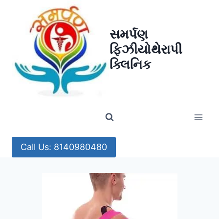
Skip
to
સમર્પણ
content
ફિઝીયોથેરાપી
ક્લિનિક
Call Us: 8140980480