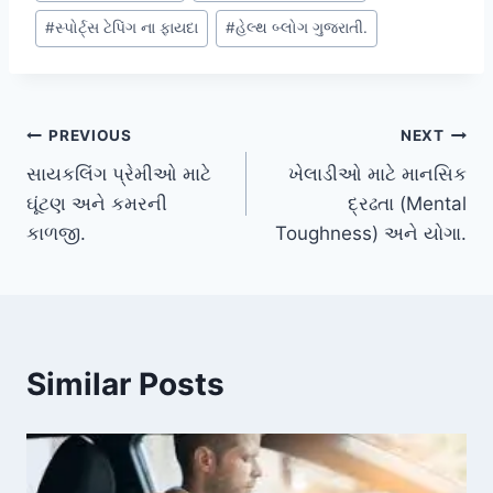
#
સ્પોર્ટ્સ ટેપિંગ ના ફાયદા
#
હેલ્થ બ્લોગ ગુજરાતી.
Post
PREVIOUS
NEXT
સાયકલિંગ પ્રેમીઓ માટે
ખેલાડીઓ માટે માનસિક
navigation
ઘૂંટણ અને કમરની
દ્રઢતા (Mental
કાળજી.
Toughness) અને યોગા.
Similar Posts