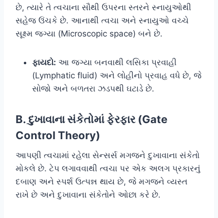
છે, ત્યારે તે ત્વચાના સૌથી ઉપરના સ્તરને સ્નાયુઓથી
સહેજ ઉંચકે છે. આનાથી ત્વચા અને સ્નાયુઓ વચ્ચે
સૂક્ષ્મ જગ્યા (Microscopic space) બને છે.
ફાયદો:
આ જગ્યા બનવાથી લસિકા પ્રવાહી
(Lymphatic fluid) અને લોહીનો પ્રવાહ વધે છે, જે
સોજો અને બળતરા ઝડપથી ઘટાડે છે.
B. દુખાવાના સંકેતોમાં ફેરફાર (Gate
Control Theory)
આપણી ત્વચામાં રહેલા સેન્સર્સ મગજને દુખાવાના સંકેતો
મોકલે છે. ટેપ લગાવવાથી ત્વચા પર એક અલગ પ્રકારનું
દબાણ અને સ્પર્શ ઉત્પન્ન થાય છે, જે મગજને વ્યસ્ત
રાખે છે અને દુખાવાના સંકેતોને ઓછા કરે છે.