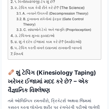
૧. કિનેસિયોલોજી ટેપ શું છે?
૨. ટેપિંગ કામ કેવી રીતે કરે છે? (The Science)
A. ત્વચાને ઉંચકવી (Decompression Theory)
B. દુખાવાના સંકેતોમાં ફેરફાર (Gate Control
Theory)
C. સાંધાઓને ટેકો અને જાગૃતિ (Proprioception)
૩. ટેપિંગના મુખ્ય ફાયદાઓ
૪. શું તે દરેક ઈજામાં કામ કરે છે? (મર્યાદાઓ)
૫. ટેપિંગ કરતી વખતે ધ્યાનમાં રાખવાની બાબતો
નિષ્કર્ષ
શું ટેપિંગ (Kinesiology Taping)
ખરેખર ઈજામાં મદદ કરે છે? – એક
વૈજ્ઞાનિક વિશ્લેષણ
તમે ઓલિમ્પિક રમતવીરો, ક્રિકેટર્સ અથવા જિમમાં
કસરત કરતા લોકોના શરીર પર રંગબેરંગી પટ્ટીઓ લાગેલી