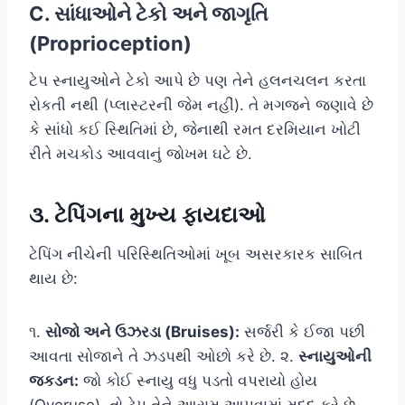
C. સાંધાઓને ટેકો અને જાગૃતિ
(Proprioception)
ટેપ સ્નાયુઓને ટેકો આપે છે પણ તેને હલનચલન કરતા
રોકતી નથી (પ્લાસ્ટરની જેમ નહીં). તે મગજને જણાવે છે
કે સાંધો કઈ સ્થિતિમાં છે, જેનાથી રમત દરમિયાન ખોટી
રીતે મચકોડ આવવાનું જોખમ ઘટે છે.
૩. ટેપિંગના મુખ્ય ફાયદાઓ
ટેપિંગ નીચેની પરિસ્થિતિઓમાં ખૂબ અસરકારક સાબિત
થાય છે:
૧.
સોજો અને ઉઝરડા (Bruises):
સર્જરી કે ઈજા પછી
આવતા સોજાને તે ઝડપથી ઓછો કરે છે. ૨.
સ્નાયુઓની
જકડન:
જો કોઈ સ્નાયુ વધુ પડતો વપરાયો હોય
(Overuse), તો ટેપ તેને આરામ આપવામાં મદદ કરે છે.