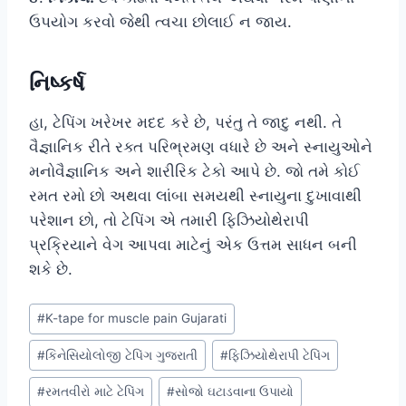
ઉપયોગ કરવો જેથી ત્વચા છોલાઈ ન જાય.
નિષ્કર્ષ
હા, ટેપિંગ ખરેખર મદદ કરે છે, પરંતુ તે જાદુ નથી. તે
વૈજ્ઞાનિક રીતે રક્ત પરિભ્રમણ વધારે છે અને સ્નાયુઓને
મનોવૈજ્ઞાનિક અને શારીરિક ટેકો આપે છે. જો તમે કોઈ
રમત રમો છો અથવા લાંબા સમયથી સ્નાયુના દુખાવાથી
પરેશાન છો, તો ટેપિંગ એ તમારી ફિઝિયોથેરાપી
પ્રક્રિયાને વેગ આપવા માટેનું એક ઉત્તમ સાધન બની
શકે છે.
Post
#
K-tape for muscle pain Gujarati
Tags:
#
કિનેસિયોલોજી ટેપિંગ ગુજરાતી
#
ફિઝિયોથેરાપી ટેપિંગ
#
રમતવીરો માટે ટેપિંગ
#
સોજો ઘટાડવાના ઉપાયો