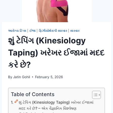
આરોગ્ય ટિપ્સ
|
ઈજા
|
ફિઝીયોથેરાપી સારવાર
|
સારવાર
શું ટેપિંગ (Kinesiology
Taping) ખરેખર ઈજામાં મદદ
કરે છે?
By
Jatin Gohil
February 5, 2026
Table of Contents
શું ટેપિંગ (Kinesiology Taping) ખરેખર ઈજામાં
મદદ કરે છે? – એક વૈજ્ઞાનિક વિશ્લેષણ