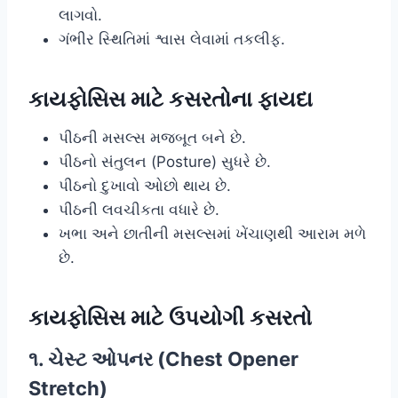
લાગવો.
ગંભીર સ્થિતિમાં શ્વાસ લેવામાં તકલીફ.
કાયફોસિસ માટે કસરતોના ફાયદા
પીઠની મસલ્સ મજબૂત બને છે.
પીઠનો સંતુલન (Posture) સુધરે છે.
પીઠનો દુખાવો ઓછો થાય છે.
પીઠની લવચીકતા વધારે છે.
ખભા અને છાતીની મસલ્સમાં ખેંચાણથી આરામ મળે
છે.
કાયફોસિસ માટે ઉપયોગી કસરતો
૧. ચેસ્ટ ઓપનર (Chest Opener
Stretch)