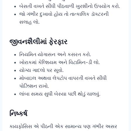
બેસતી વખતે સીધી પીઠવાળી ખુરશીનો ઉપયોગ કરો.
જો ગંભીર દુખાવો હોય તો તાત્કાલિક ડૉક્ટરની
સલાહ લો.
જીવનશૈલીમાં ફેરફાર
નિયમિત યોગાસન અને કસરત કરો.
ખોરાકમાં કેલ્શિયમ અને વિટામિન-ડી લો.
યોગ્ય ગાદલો પર સૂવો.
મોબાઇલ અથવા લેપટોપ વાપરતી વખતે સીધી
પોઝિશન રાખો.
લાંબા સમય સુધી બેસ્યા પછી થોડું ચાલવું.
નિષ્કર્ષ
કાયફોસિસ એ પીઠની એક સામાન્ય પણ ગંભીર અસર