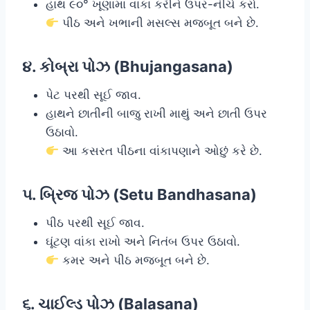
હાથ ૯૦° ખૂણામાં વાંકા કરીને ઉપર-નીચે કરો.
પીઠ અને ખભાની મસલ્સ મજબૂત બને છે.
૪. કોબ્રા પોઝ (Bhujangasana)
પેટ પરથી સૂઈ જાવ.
હાથને છાતીની બાજુ રાખી માથું અને છાતી ઉપર
ઉઠાવો.
આ કસરત પીઠના વાંકાપણાને ઓછું કરે છે.
૫. બ્રિજ પોઝ (Setu Bandhasana)
પીઠ પરથી સૂઈ જાવ.
ઘૂંટણ વાંકા રાખો અને નિતંબ ઉપર ઉઠાવો.
કમર અને પીઠ મજબૂત બને છે.
૬. ચાઈલ્ડ પોઝ (Balasana)