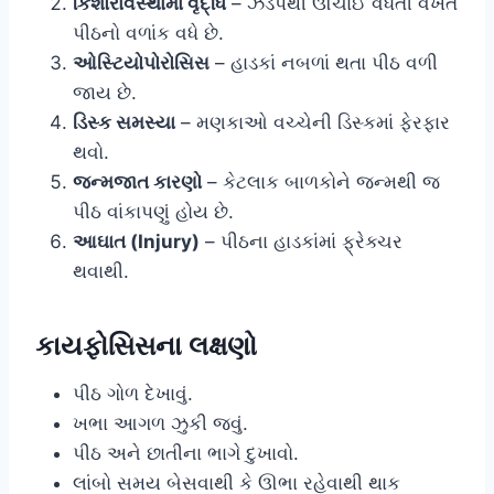
કિશોરાવસ્થામાં વૃદ્ધિ
– ઝડપથી ઊંચાઈ વધતી વખતે
પીઠનો વળાંક વધે છે.
ઓસ્ટિયોપોરોસિસ
– હાડકાં નબળાં થતા પીઠ વળી
જાય છે.
ડિસ્ક સમસ્યા
– મણકાઓ વચ્ચેની ડિસ્કમાં ફેરફાર
થવો.
જન્મજાત કારણો
– કેટલાક બાળકોને જન્મથી જ
પીઠ વાંકાપણું હોય છે.
આઘાત (Injury)
– પીઠના હાડકાંમાં ફ્રેક્ચર
થવાથી.
કાયફોસિસના લક્ષણો
પીઠ ગોળ દેખાવું.
ખભા આગળ ઝુકી જવું.
પીઠ અને છાતીના ભાગે દુખાવો.
લાંબો સમય બેસવાથી કે ઊભા રહેવાથી થાક