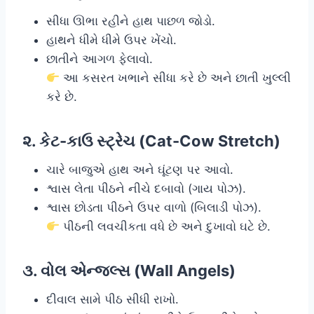
સીધા ઊભા રહીને હાથ પાછળ જોડો.
હાથને ધીમે ધીમે ઉપર ખેંચો.
છાતીને આગળ ફેલાવો.
આ કસરત ખભાને સીધા કરે છે અને છાતી ખુલ્લી
કરે છે.
૨. કેટ-કાઉ સ્ટ્રેચ (Cat-Cow Stretch)
ચારે બાજુએ હાથ અને ઘૂંટણ પર આવો.
શ્વાસ લેતા પીઠને નીચે દબાવો (ગાય પોઝ).
શ્વાસ છોડતા પીઠને ઉપર વાળો (બિલાડી પોઝ).
પીઠની લવચીકતા વધે છે અને દુખાવો ઘટે છે.
૩. વોલ એન્જલ્સ (Wall Angels)
દીવાલ સામે પીઠ સીધી રાખો.