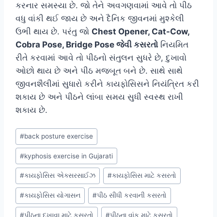
કરનાર સમસ્યા છે. જો તેને અવગણવામાં આવે તો પીઠ
વધુ વાંકી થઈ જાય છે અને દૈનિક જીવનમાં મુશ્કેલી
ઉભી થાય છે. પરંતુ જો
Chest Opener, Cat-Cow,
Cobra Pose, Bridge Pose જેવી કસરતો
નિયમિત
રીતે કરવામાં આવે તો પીઠનો સંતુલન સુધરે છે, દુખાવો
ઓછો થાય છે અને પીઠ મજબૂત બને છે. સાથે સાથે
જીવનશૈલીમાં સુધારો કરીને કાયફોસિસને નિયંત્રિત કરી
શકાય છે અને પીઠને લાંબા સમય સુધી સ્વસ્થ રાખી
શકાય છે.
Post
#
back posture exercise
Tags:
#
kyphosis exercise in Gujarati
#
કાયફોસિસ એક્સરસાઈઝ
#
કાયફોસિસ માટે કસરતો
#
કાયફોસિસ યોગાસન
#
પીઠ સીધી કરવાની કસરતો
#
પીઠના દુખાવા માટે કસરતો
#
પીઠના વાંક માટે કસરતો