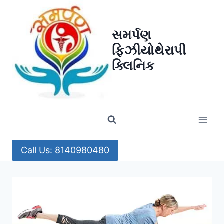
Skip
to
સમર્પણ
content
ફિઝીયોથેરાપી
ક્લિનિક
Call Us: 8140980480