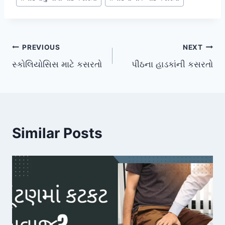
Post
PREVIOUS
NEXT
સ્કોલિયોસિસ માટે કસરતો
પીઠના હાડકાંની કસરતો
navigation
Similar Posts