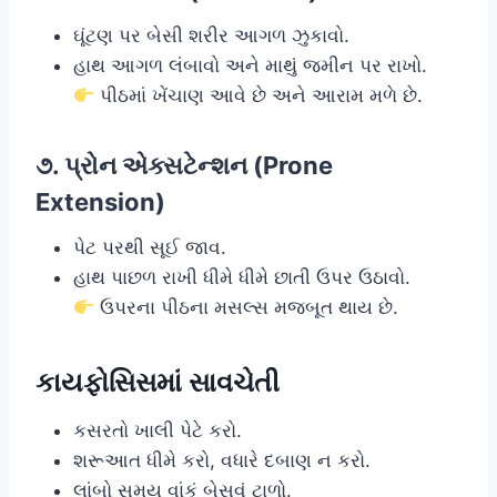
ઘૂંટણ પર બેસી શરીર આગળ ઝુકાવો.
હાથ આગળ લંબાવો અને માથું જમીન પર રાખો.
પીઠમાં ખેંચાણ આવે છે અને આરામ મળે છે.
૭. પ્રોન એક્સટેન્શન (Prone
Extension)
પેટ પરથી સૂઈ જાવ.
હાથ પાછળ રાખી ધીમે ધીમે છાતી ઉપર ઉઠાવો.
ઉપરના પીઠના મસલ્સ મજબૂત થાય છે.
કાયફોસિસમાં સાવચેતી
કસરતો ખાલી પેટે કરો.
શરૂઆત ધીમે કરો, વધારે દબાણ ન કરો.
લાંબો સમય વાંકું બેસવું ટાળો.