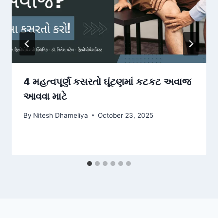
4 મહત્વપૂર્ણ કસરતો ઘૂંટણમાં કટકટ અવાજ
આવવા માટે
By
Nitesh Dhameliya
October 23, 2025