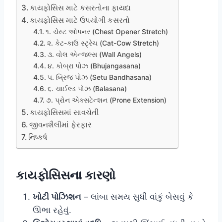
કાયફોસિસ માટે કસરતોના ફાયદા
કાયફોસિસ માટે ઉપયોગી કસરતો
૧. ચેસ્ટ ઓપનર (Chest Opener Stretch)
૨. કેટ-કાઉ સ્ટ્રેચ (Cat-Cow Stretch)
૩. વોલ એન્જલ્સ (Wall Angels)
૪. કોબ્રા પોઝ (Bhujangasana)
૫. બ્રિજ પોઝ (Setu Bandhasana)
૬. ચાઈલ્ડ પોઝ (Balasana)
૭. પ્રોન એક્સટેન્શન (Prone Extension)
કાયફોસિસમાં સાવચેતી
જીવનશૈલીમાં ફેરફાર
નિષ્કર્ષ
કાયફોસિસના કારણો
ખોટી પોઝિશન
– લાંબા સમય સુધી વાંકું બેસવું કે
ઊભા રહેવું.