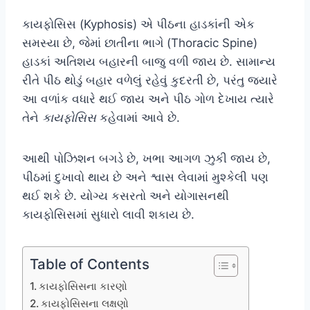
કાયફોસિસ (Kyphosis) એ પીઠના હાડકાંની એક
સમસ્યા છે, જેમાં છાતીના ભાગે (Thoracic Spine)
હાડકાં અતિશય બહારની બાજુ વળી જાય છે. સામાન્ય
રીતે પીઠ થોડું બહાર વળેલું રહેવું કુદરતી છે, પરંતુ જ્યારે
આ વળાંક વધારે થઈ જાય અને પીઠ ગોળ દેખાય ત્યારે
તેને
કાયફોસિસ
કહેવામાં આવે છે.
આથી પોઝિશન બગડે છે, ખભા આગળ ઝુકી જાય છે,
પીઠમાં દુખાવો થાય છે અને શ્વાસ લેવામાં મુશ્કેલી પણ
થઈ શકે છે. યોગ્ય કસરતો અને યોગાસનથી
કાયફોસિસમાં સુધારો લાવી શકાય છે.
Table of Contents
કાયફોસિસના કારણો
કાયફોસિસના લક્ષણો