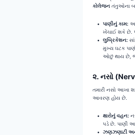
કોલેજન
તંતુઓના બન
પાણીનું કામ:
આ 
ખેંચાઈ શકે છે.
લુબ્રિકેશન:
સાં
મુખ્ય ઘટક પાણી
ઓછું થાય છે, જ
૨. નસો (Nerv
તમારી નસો આખા શરી
આવરણ હોય છે.
ક્ષારોનું વહન:
નસ
પડે છે. પાણી 
ઝણઝણાટી અને