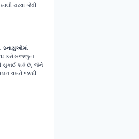
 ખાલી ચઢવા જેવી
૧.
સ્નાયુઓમાં
ન:
કરોડરજ્જુના
 સુકાઈ શકે છે, જેને
ચલન વખતે જલ્દી