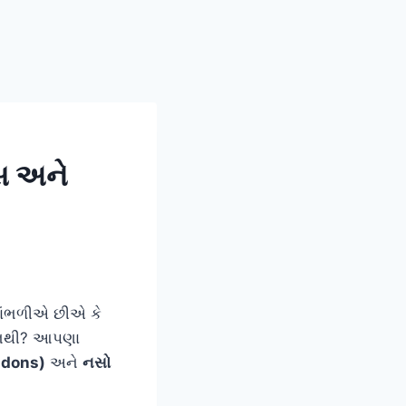
્સ અને
ાંભળીએ છીએ કે
ાટે નથી? આપણા
endons)
અને
નસો