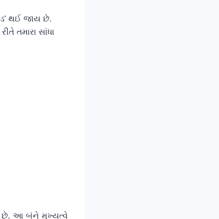
ક્કડ’ થઈ જાય છે.
રીતે તમારા સાંધા
છે. આ બંને મુખ્યત્વે