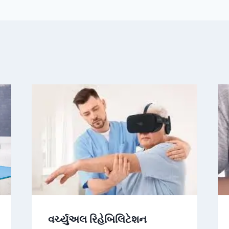
વર્ચ્યુઅલ રિહેબિલિટેશન