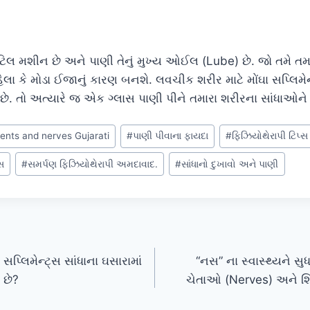
લ મશીન છે અને પાણી તેનું મુખ્ય ઓઈલ (Lube) છે. જો તમે તમાર
વહેલા કે મોડા ઈજાનું કારણ બનશે. લવચીક શરીર માટે મોંઘા સપ્લિમ
ી’ છે. તો અત્યારે જ એક ગ્લાસ પાણી પીને તમારા શરીરના સાંધાઓને 
ments and nerves Gujarati
#
પાણી પીવાના ફાયદા
#
ફિઝિયોથેરાપી ટિપ્સ
્સ
#
સમર્પણ ફિઝિયોથેરાપી અમદાવાદ.
#
સાંધાનો દુખાવો અને પાણી
સપ્લિમેન્ટ્સ સાંધાના ઘસારામાં
“નસ” ના સ્વાસ્થ્યને સુધા
 છે?
ચેતાઓ (Nerves) અને શિર