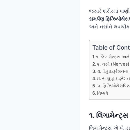
જ્યારે શરીરમાં પાણીન
સમર્પણ ફિઝિયોથેરા
અને નસોને લવચીક (F
Table of Con
૧. લિગામેન્ટ્સ અને
૨. નસો (Nerves) 
૩. ડિહાઇડ્રેશનન
૪. સાચું હાઇડ્રેશન
૫. ફિઝિયોથેરાપિસ્
નિષ્કર્ષ
૧. લિગામેન્ટ્સ
લિગામેન્ટ્સ એ બે હાડ