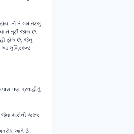
, તો તે ગમે તેટલું
ા તે તૂટી જાય છે.
ી હોય છે, જેનું
તો આ લુબ્રિકન્ટ
પાસ પણ પ્રવાહીનું
જેવા ક્ષારોની જરૂર
 અવરોધ આવે છે.