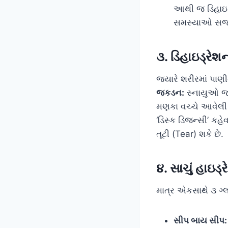
આથી જ ડિહાઇડ્
સમસ્યાઓ સર્જ
૩. ડિહાઇડ્રે
જ્યારે શરીરમાં પાણ
જકડન:
સ્નાયુઓ જલ્
મણકા વચ્ચે આવેલી ગ
‘ડિસ્ક ડિજન્સી’ કહે
તૂટી (Tear) શકે છે.
૪. સાચું હાઇડ્
માત્ર એકસાથે ૩ ગ્લ
સીપ બાય સીપ: