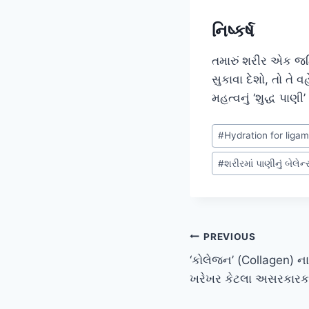
નિષ્કર્ષ
તમારું શરીર એક જટિ
સુકાવા દેશો, તો તે 
મહત્વનું ‘શુદ્ધ પાણ
Post
#
Hydration for liga
Tags:
#
શરીરમાં પાણીનું બેલેન
Post
PREVIOUS
‘કોલેજન’ (Collagen) ના 
navigation
ખરેખર કેટલા અસરકારક