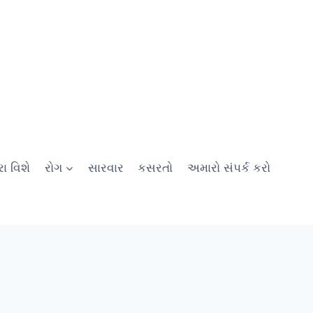
ા વિશે
રોગ
સારવાર
કસરતો
અમારો સંપર્ક કરો