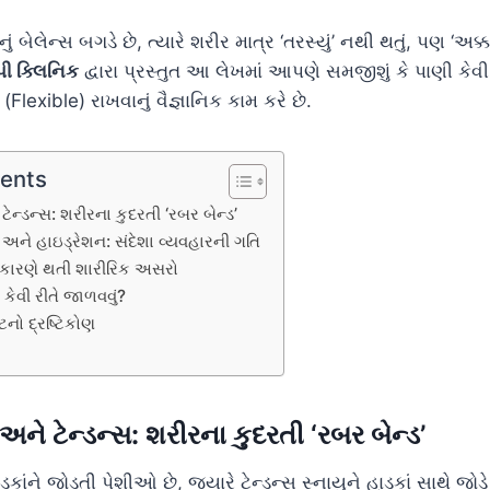
ું બેલેન્સ બગડે છે, ત્યારે શરીર માત્ર ‘તરસ્યું’ નથી થતું, પણ ‘અ
પી ક્લિનિક
દ્વારા પ્રસ્તુત આ લેખમાં આપણે સમજીશું કે પાણી કેવી 
lexible) રાખવાનું વૈજ્ઞાનિક કામ કરે છે.
tents
 ટેન્ડન્સ: શરીરના કુદરતી ‘રબર બેન્ડ’
અને હાઇડ્રેશન: સંદેશા વ્યવહારની ગતિ
ા કારણે થતી શારીરિક અસરો
 કેવી રીતે જાળવવું?
ટનો દ્રષ્ટિકોણ
 અને ટેન્ડન્સ: શરીરના કુદરતી ‘રબર બેન્ડ’
કાંને જોડતી પેશીઓ છે, જ્યારે ટેન્ડન્સ સ્નાયુને હાડકાં સાથે જોડે 