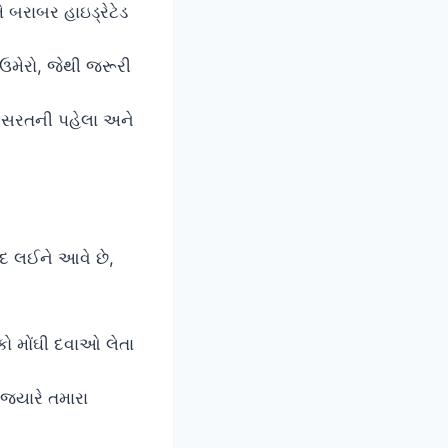
 બરાબર હાઇડ્રેટેડ
ણી ઉમેરો, જેથી જરૂરી
કસરતની પહેલા અને
ાદ લઈને આવે છે,
કો મોંઘી દવાઓ લેતા
્યારે તમારા