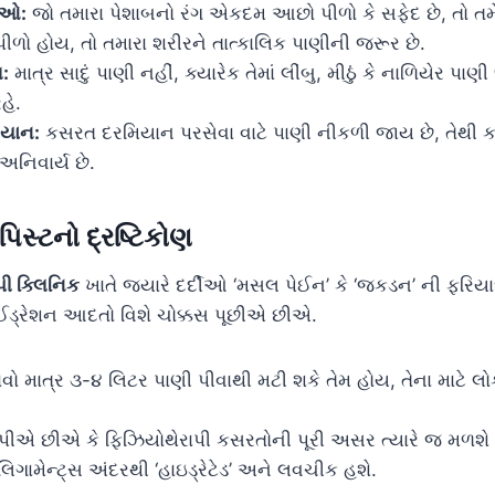
ુઓ:
જો તમારા પેશાબનો રંગ એકદમ આછો પીળો કે સફેદ છે, તો તમે
 પીળો હોય, તો તમારા શરીરને તાત્કાલિક પાણીની જરૂર છે.
સ:
માત્ર સાદું પાણી નહીં, ક્યારેક તેમાં લીંબુ, મીઠું કે નાળિયેર પા
હે.
િયાન:
કસરત દરમિયાન પરસેવા વાટે પાણી નીકળી જાય છે, તેથી 
 અનિવાર્ય છે.
પિસ્ટનો દ્રષ્ટિકોણ
પી ક્લિનિક
ખાતે જ્યારે દર્દીઓ ‘મસલ પેઈન’ કે ‘જકડન’ ની ફરિય
હાઈડ્રેશન આદતો વિશે ચોક્કસ પૂછીએ છીએ.
વો માત્ર ૩-૪ લિટર પાણી પીવાથી મટી શકે તેમ હોય, તેના માટે લો
એ છીએ કે ફિઝિયોથેરાપી કસરતોની પૂરી અસર ત્યારે જ મળશે જ
િગામેન્ટ્સ અંદરથી ‘હાઇડ્રેટેડ’ અને લવચીક હશે.