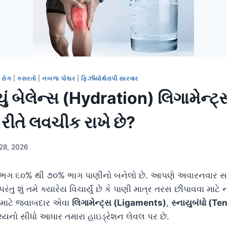
 રોગ
|
કસરતો
|
નબળા પોશ્ચર
|
ફિઝીયોથેરાપી સારવાર
ચું બેલેન્સ (Hydration) લિગામેન્ટ
રીતે લવચીક રાખે છે?
 28, 2026
ગ ૬૦% થી ૭૦% ભાગ પાણીનો બનેલો છે. આપણે અવારનવાર સ
 પરંતુ શું તમે ક્યારેય વિચાર્યું છે કે પાણી માત્ર તરસ છીપાવવા મ
માટે જવાબદાર એવા
લિગામેન્ટ્સ (Ligaments)
,
સ્નાયુબંધો (T
્થ્યનો સીધો આધાર તમારા હાઇડ્રેશન લેવલ પર છે.