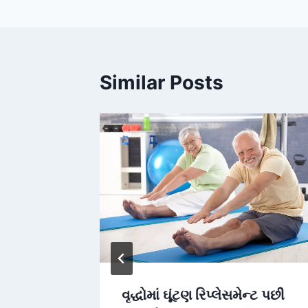
Similar Posts
વૃદ્ધોમાં ઘૂંટણ રિપ્લેસમેન્ટ પછી