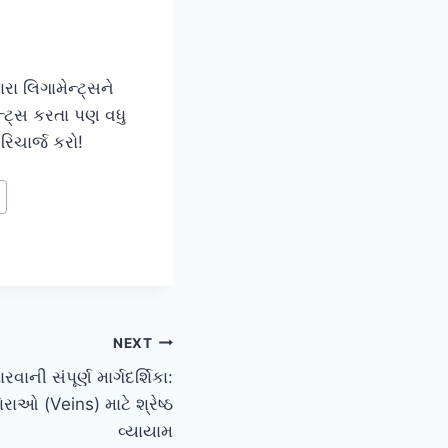
ા લિગામેન્ટ્સને
ેન્ટ્સ કરતા પણ વધુ
રિચાર્જ કરો!
NEXT
રવાની સંપૂર્ણ માર્ગદર્શિકા:
ાઓ (Veins) માટે શ્રેષ્ઠ
વ્યાયામ