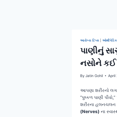
આરોગ્ય ટિપ્સ
|
ઓર્થોપેડિક
પાણીનું સા
નસોને કઈ 
By
Jatin Gohil
April
આપણા શરીરનો લગભ
“પુષ્કળ પાણી પીવો,”
શરીરના હલનચલન 
(Nerves)
ના સ્વાસ