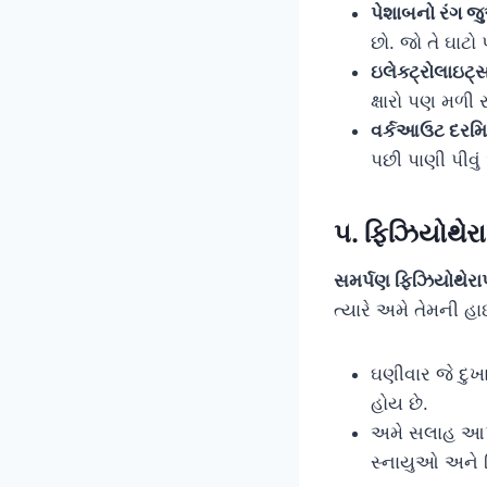
પેશાબનો રંગ જ
છો. જો તે ઘાટો
ઇલેક્ટ્રોલાઇટ્
ક્ષારો પણ મળી ર
વર્કઆઉટ દરમ
પછી પાણી પીવું
૫. ફિઝિયોથેરા
સમર્પણ ફિઝિયોથેરા
ત્યારે અમે તેમની 
ઘણીવાર જે દુખા
હોય છે.
અમે સલાહ આપી
સ્નાયુઓ અને લ