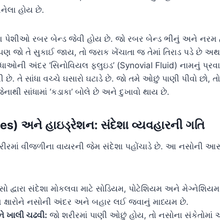
ેલા હોય છે.
પેશીઓ રબર બેન્ડ જેવી હોય છે. જો રબર બેન્ડ ભીનું અને નરમ હોય
 પણ જો તે સુકાઈ જાય, તો જરાક ખેંચાતા જ તેમાં તિરાડ પડે છે અથવ
ધાઓની અંદર ‘સિનોવિયલ ફ્લુઇડ’ (Synovial Fluid) નામનું પ્રવાહ
 છે. તે સાંધા વચ્ચે ઘસારો ઘટાડે છે. જો તમે ઓછું પાણી પીવો છો, 
ેનાથી સાંધામાં ‘કડાકા’ બોલે છે અને દુખાવો થાય છે.
es) અને હાઇડ્રેશન: સંદેશા વ્યવહારની ગતિ
રમાં વીજળીના વાયરની જેમ સંદેશા પહોંચાડે છે. આ નસોની આસ
ો દ્વારા સંદેશા મોકલવા માટે સોડિયમ, પોટેશિયમ અને મેગ્નેશિયમ 
આ ક્ષારોને નસોની અંદર અને બહાર લઈ જવાનું માધ્યમ છે.
 ખાલી ચઢવી:
જો શરીરમાં પાણી ઓછું હોય, તો નસોના સંકેતોમાં