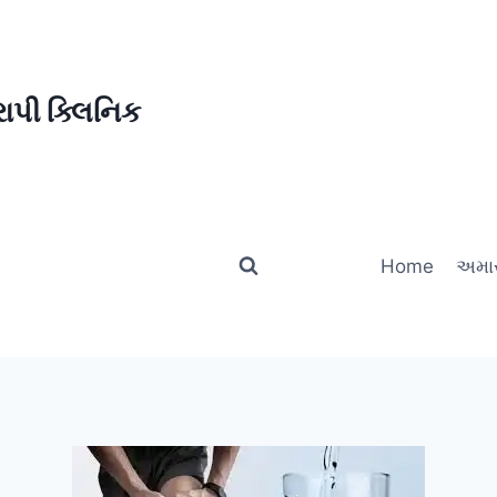
ાપી ક્લિનિક
Home
અમાર