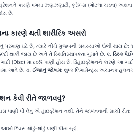
રેશનને કારણે પગમાં ઝણઝણાટી, ક્રેમ્પ્સ (ગોટલા ચડવા) અથવા
ાય છે.
શનના કારણે થતી શારીરિક અસરો
ીનું પ્રમાણ ઘટે છે, ત્યારે નીચે મુજબની સમસ્યાઓ ઉભી થાય છે: 
દી થાકી જાય છે અને તે સ્થિતિસ્થાપકતા ગુમાવે છે. ૨.
ડિસ્ક પેઈ
ાદી (Disc) માં ૮૦% પાણી હોય છે. ડિહાઇડ્રેશનને કારણે આ ગાદી
વામાં આવે છે. ૩.
ઈજાનું જોખમ:
શુષ્ક લિગામેન્ટ્સ અચાનક હલન
રેશન કેવી રીતે જાળવવું?
ાસ પાણી પી લેવું એ હાઇડ્રેશન નથી. તેને જાળવવાની સાચી રીત:
આખો દિવસ થોડું-થોડું પાણી પીતા રહો.