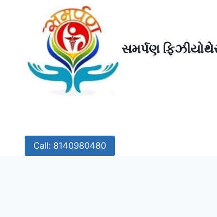
Skip
to
content
સમર્પણ ફિઝીયોથેર
Call: 8140980480