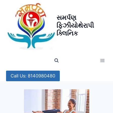
Skip
to
સમર્પણ
content
ફિઝીયોથેરાપી
ક્લિનિક
Call Us: 8140980480