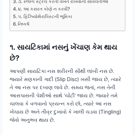
૩. સ્લમ્પ સ્ટ્રેચ કરતી વખતે રાખવાની સાવચેતીઓ
૪. આ કસરત કોણે ન કરવી?
૫. ફિઝિયોથેરાપિસ્ટની ભૂમિકા
નિષ્કર્ષ
૧. સાયટિકામાં નસનું ખેંચાણ કેમ થાય
છે?
આપણી સાયટિકા નસ શરીરની સૌથી લાંબી નસ છે.
જ્યારે મણકાની ગાદી (Slip Disc) ખસી જાય છે, ત્યારે
તે આ નસ પર દબાણ લાવે છે. સમય જતાં, નસ તેની
આસપાસની પેશીઓ સાથે ‘ચોંટી’ જાય છે. જ્યારે તમે
ચાલવા કે વળવાનો પ્રયત્ન કરો છો, ત્યારે આ નસ
ખેંચાય છે અને તીવ્ર દુખાવો કે ખાલી ચડવા (Tingling)
જેવો અનુભવ થાય છે.