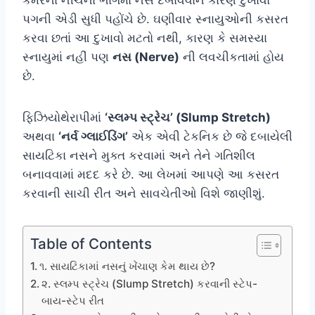
પગની એડી સુધી પહોંચે છે. ઘણીવાર સ્નાયુઓની કસરત
કરવા છતાં આ દુખાવો મટતો નથી, કારણ કે સમસ્યા
સ્નાયુમાં નહીં પણ
નસ (Nerve)
ની લવચીકતામાં હોય
છે.
ફિઝિયોથેરાપીમાં
‘સ્લમ્પ સ્ટ્રેચ’ (Slump Stretch)
અથવા
‘નર્વ ગ્લાઈડિંગ’
એક એવી ટેકનિક છે જે દબાયેલી
સાયટિકા નસને મુક્ત કરવામાં અને તેને ગતિશીલ
બનાવવામાં મદદ કરે છે. આ લેખમાં આપણે આ કસરત
કરવાની સાચી રીત અને સાવચેતીઓ વિશે જાણીશું.
Table of Contents
૧. સાયટિકામાં નસનું ખેંચાણ કેમ થાય છે?
૨. સ્લમ્પ સ્ટ્રેચ (Slump Stretch) કરવાની સ્ટેપ-
બાય-સ્ટેપ રીત