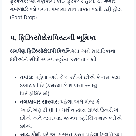
ફ્રેક્ચર:
જો મણકામાં કોઈ ફ્રેક્ચર હોય. ૩.
ગંભીર
નબળાઈ:
જો પગના પંજામાં સાવ તાકાત જતી રહી હોય
(Foot Drop).
૫. ફિઝિયોથેરાપિસ્ટની ભૂમિકા
સમર્પણ ફિઝિયોથેરાપી ક્લિનિક
માં અમે સાયટિકાના
દર્દીઓને સીધો સ્લમ્પ સ્ટ્રેચ કરાવતા નથી.
તપાસ:
પહેલા અમે ચેક કરીએ છીએ કે નસ ક્યાં
દબાયેલી છે (કમરમાં કે થાપાના સ્નાયુ
પિરીફોર્મિસમાં).
તબક્કાવાર સારવાર:
પહેલા અમે બેલ્ટ કે
આઈ.એફ.ટી (IFT) મશીન દ્વારા સોજો ઉતારીએ
છીએ અને ત્યારબાદ જ નર્વ સ્ટ્રેચિંગ શરૂ કરીએ
છીએ.
સાચું ફોર્મ:
ઘરે આ કસરત કરતા પહેલા ક્લિનિકમાં