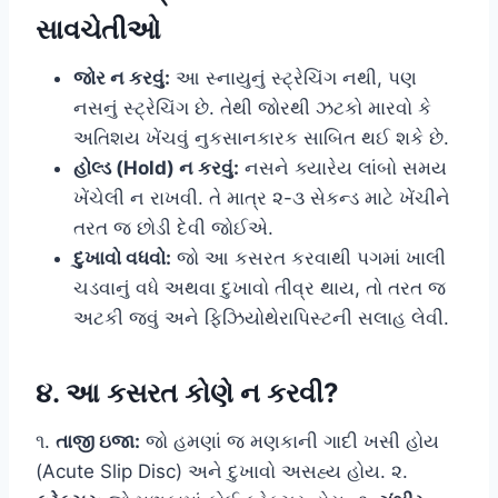
સાવચેતીઓ
જોર ન કરવું:
આ સ્નાયુનું સ્ટ્રેચિંગ નથી, પણ
નસનું સ્ટ્રેચિંગ છે. તેથી જોરથી ઝટકો મારવો કે
અતિશય ખેંચવું નુકસાનકારક સાબિત થઈ શકે છે.
હોલ્ડ (Hold) ન કરવું:
નસને ક્યારેય લાંબો સમય
ખેંચેલી ન રાખવી. તે માત્ર ૨-૩ સેકન્ડ માટે ખેંચીને
તરત જ છોડી દેવી જોઈએ.
દુખાવો વધવો:
જો આ કસરત કરવાથી પગમાં ખાલી
ચડવાનું વધે અથવા દુખાવો તીવ્ર થાય, તો તરત જ
અટકી જવું અને ફિઝિયોથેરાપિસ્ટની સલાહ લેવી.
૪. આ કસરત કોણે ન કરવી?
૧.
તાજી ઇજા:
જો હમણાં જ મણકાની ગાદી ખસી હોય
(Acute Slip Disc) અને દુખાવો અસહ્ય હોય. ૨.