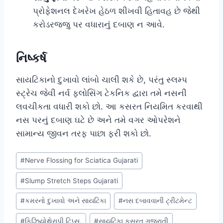
પ્રોફેશનલ દેખરેખ હેઠળ શીખવી હિતાવહ છે જેથી
કરોડરજ્જુ પર વધારાનું દબાણ ન આવે.
નિષ્કર્ષ
સાયટિકાનો દુખાવો લાંબો ચાલી શકે છે, પરંતુ સ્લમ્પ
સ્ટ્રેચ જેવી નર્વ ફ્લોસિંગ ટેકનિક દ્વારા તમે નસની
લવચીકતા વધારી શકો છો. આ કસરત નિયમિત કરવાથી
નસ પરનું દબાણ ઘટે છે અને તમે વગર ઓપરેશને
સામાન્ય જીવન તરફ પાછા ફરી શકો છો.
Post
#
Nerve Flossing for Sciatica Gujarati
Tags:
#
Slump Stretch Steps Gujarati
#
કમરનો દુખાવો અને સાયટિકા
#
નસ દબાવવાની ટ્રીટમેન્ટ
#
ફિઝિયોથેરાપી ટિપ્સ.
#
સાયટિકા કસરત ગુજરાતી