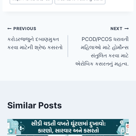
Post
PREVIOUS
NEXT
કરોડરજ્જુને દબાણમુક્ત
PCOD/PCOS ધરાવતી
navigation
કરવા માટેની શ્રેષ્ઠ કસરતો
મહિલાઓ માટે હોર્મોન્સ
સંતુલિત કરવા માટે
એરોબિક કસરતનું મહત્વ.
Similar Posts