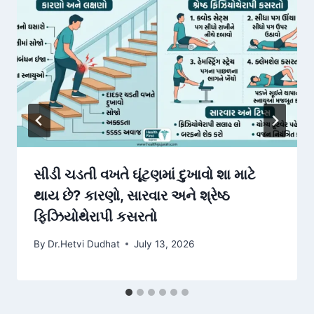
સીડી ચડતી વખતે ઘૂંટણમાં દુખાવો શા માટે
થાય છે? કારણો, સારવાર અને શ્રેષ્ઠ
ફિઝિયોથેરાપી કસરતો
By
Dr.Hetvi Dudhat
July 13, 2026