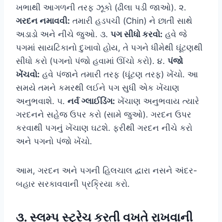
ખભાથી આગળની તરફ ઝૂકો (ઢીલા પડી જાઓ). ૨.
ગરદન નમાવવી:
તમારી હડપચી (Chin) ને છાતી સાથે
અડાડો અને નીચે જુઓ. ૩.
પગ સીધો કરવો:
હવે જે
પગમાં સાયટિકાનો દુખાવો હોય, તે પગને ધીમેથી ઘૂંટણથી
સીધો કરો (પગનો પંજો હવામાં ઊંચો કરો). ૪.
પંજો
ખેંચવો:
હવે પંજાને તમારી તરફ (ઘૂંટણ તરફ) ખેંચો. આ
સમયે તમને કમરથી લઈને પગ સુધી એક ખેંચાણ
અનુભવાશે. ૫.
નર્વ ગ્લાઈડિંગ:
ખેંચાણ અનુભવાય ત્યારે
ગરદનને સહેજ ઉપર કરો (સામે જુઓ). ગરદન ઉપર
કરવાથી પગનું ખેંચાણ ઘટશે. ફરીથી ગરદન નીચે કરો
અને પગનો પંજો ખેંચો.
આમ, ગરદન અને પગની હિલચાલ દ્વારા નસને અંદર-
બહાર સરકાવવાની પ્રક્રિયા કરો.
૩. સ્લમ્પ સ્ટ્રેચ કરતી વખતે રાખવાની