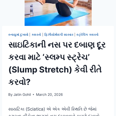
સ્નાયુમાં દુખાવો
|
કસરતો
|
ફિઝીયોથેરાપી સારવાર
|
સ્ટ્રેચિંગ કસરતો
સાઇટિકાની નસ પર દબાણ દૂર
કરવા માટે ‘સ્લમ્પ સ્ટ્રેચ’
(Slump Stretch) કેવી રીતે
કરવો?
By
Jatin Gohil
March 20, 2026
સાયટિકા (Sciatica) એ એક એવી સ્થિતિ છે જેમાં
કમરના નીચેના ભાગમાં નસ દબાવવાને કારણે દુખાવો