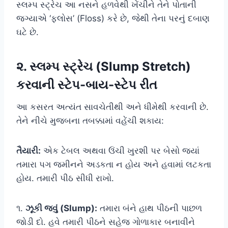
સ્લમ્પ સ્ટ્રેચ આ નસને હળવેથી ખેંચીને તેને પોતાની
જગ્યાએ ‘ફ્લોસ’ (Floss) કરે છે, જેથી તેના પરનું દબાણ
ઘટે છે.
૨. સ્લમ્પ સ્ટ્રેચ (Slump Stretch)
કરવાની સ્ટેપ-બાય-સ્ટેપ રીત
આ કસરત અત્યંત સાવચેતીથી અને ધીમેથી કરવાની છે.
તેને નીચે મુજબના તબક્કામાં વહેંચી શકાય:
તૈયારી:
એક ટેબલ અથવા ઉંચી ખુરશી પર બેસો જ્યાં
તમારા પગ જમીનને અડકતા ન હોય અને હવામાં લટકતા
હોય. તમારી પીઠ સીધી રાખો.
૧.
ઝૂકી જવું (Slump):
તમારા બંને હાથ પીઠની પાછળ
જોડી દો. હવે તમારી પીઠને સહેજ ગોળાકાર બનાવીને