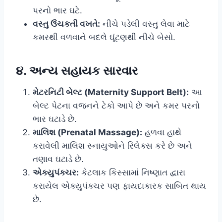
પરનો ભાર ઘટે.
વસ્તુ ઉંચકતી વખતે:
નીચે પડેલી વસ્તુ લેવા માટે
કમરથી વળવાને બદલે ઘૂંટણથી નીચે બેસો.
૪. અન્ય સહાયક સારવાર
મેટરનિટી બેલ્ટ (Maternity Support Belt):
આ
બેલ્ટ પેટના વજનને ટેકો આપે છે અને કમર પરનો
ભાર ઘટાડે છે.
માલિશ (Prenatal Massage):
હળવા હાથે
કરાવેલી માલિશ સ્નાયુઓને રિલેક્સ કરે છે અને
તણાવ ઘટાડે છે.
એક્યુપંક્ચર:
કેટલાક કિસ્સામાં નિષ્ણાત દ્વારા
કરાયેલ એક્યુપંક્ચર પણ ફાયદાકારક સાબિત થાય
છે.