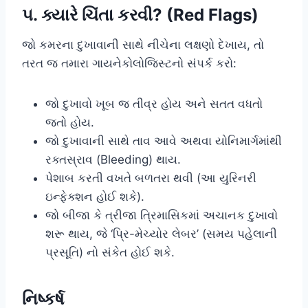
૫. ક્યારે ચિંતા કરવી? (Red Flags)
જો કમરના દુખાવાની સાથે નીચેના લક્ષણો દેખાય, તો
તરત જ તમારા ગાયનેકોલોજિસ્ટનો સંપર્ક કરો:
જો દુખાવો ખૂબ જ તીવ્ર હોય અને સતત વધતો
જતો હોય.
જો દુખાવાની સાથે તાવ આવે અથવા યોનિમાર્ગમાંથી
રક્તસ્રાવ (Bleeding) થાય.
પેશાબ કરતી વખતે બળતરા થવી (આ યુરિનરી
ઇન્ફેક્શન હોઈ શકે).
જો બીજા કે ત્રીજા ત્રિમાસિકમાં અચાનક દુખાવો
શરૂ થાય, જે ‘પ્રિ-મેચ્યોર લેબર’ (સમય પહેલાની
પ્રસૂતિ) નો સંકેત હોઈ શકે.
નિષ્કર્ષ