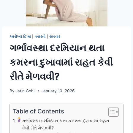
આરોગ્ય ટિપ્સ
|
કસરતો
|
સારવાર
ગર્ભાવસ્થા દરમિયાન થતા
કમરના દુખાવામાં રાહત કેવી
રીતે મેળવવી?
By
Jatin Gohil
January 10, 2026
Table of Contents
ગર્ભાવસ્થા દરમિયાન થતા કમરના દુખાવામાં રાહત
કેવી રીતે મેળવવી?