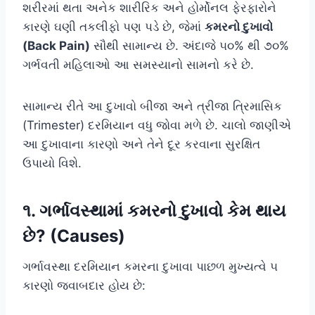
શરીરમાં થતા અનેક શારીરિક અને હોર્મોનલ ફેરફારોને
કારણે ઘણી તકલીફો પણ પડે છે, જેમાં
કમરનો દુખાવો
(Back Pain)
સૌથી સામાન્ય છે. અંદાજે ૫૦% થી ૭૦%
ગર્ભવતી મહિલાઓ આ સમસ્યાનો સામનો કરે છે.
સામાન્ય રીતે આ દુખાવો બીજા અને ત્રીજા ત્રિમાસિક
(Trimester) દરમિયાન વધુ જોવા મળે છે. ચાલો જાણીએ
આ દુખાવાના કારણો અને તેને દૂર કરવાના સુરક્ષિત
ઉપાયો વિશે.
૧. ગર્ભાવસ્થામાં કમરનો દુખાવો કેમ થાય
છે? (Causes)
ગર્ભાવસ્થા દરમિયાન કમરના દુખાવા પાછળ મુખ્યત્વે ૫
કારણો જવાબદાર હોય છે: