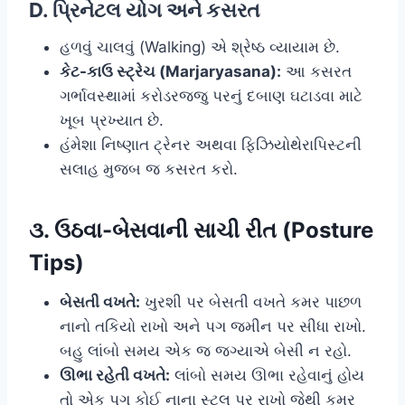
D. પ્રિનેટલ યોગ અને કસરત
હળવું ચાલવું (Walking) એ શ્રેષ્ઠ વ્યાયામ છે.
કેટ-કાઉ સ્ટ્રેચ (Marjaryasana):
આ કસરત
ગર્ભાવસ્થામાં કરોડરજ્જુ પરનું દબાણ ઘટાડવા માટે
ખૂબ પ્રખ્યાત છે.
હંમેશા નિષ્ણાત ટ્રેનર અથવા ફિઝિયોથેરાપિસ્ટની
સલાહ મુજબ જ કસરત કરો.
૩. ઉઠવા-બેસવાની સાચી રીત (Posture
Tips)
બેસતી વખતે:
ખુરશી પર બેસતી વખતે કમર પાછળ
નાનો તકિયો રાખો અને પગ જમીન પર સીધા રાખો.
બહુ લાંબો સમય એક જ જગ્યાએ બેસી ન રહો.
ઊભા રહેતી વખતે:
લાંબો સમય ઊભા રહેવાનું હોય
તો એક પગ કોઈ નાના સ્ટૂલ પર રાખો જેથી કમર