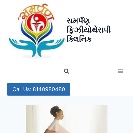
Skip
to
સમર્પણ
content
ફિઝીયોથેરાપી
ક્લિનિક
Call Us: 8140980480