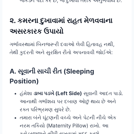
જકડન પેદા કરે છે, જે દુખાવા તરીકે અનુભવાય છે.
૨. કમરના દુખાવામાં રાહત મેળવવાના
અસરકારક ઉપાયો
ગર્ભાવસ્થામાં બિનજરૂરી દવાઓ લેવી હિતાવહ નથી,
તેથી કુદરતી અને સુરક્ષિત રીતો અપનાવવી જોઈએ:
A. સૂવાની સાચી રીત (Sleeping
Position)
હંમેશા
ડાબા પડખે (Left Side)
સૂવાની આદત પાડો.
આનાથી ગર્ભાશય પર દબાણ ઓછું થાય છે અને
રક્ત પરિભ્રમણ સુધરે છે.
તમારા બંને ઘૂંટણની વચ્ચે અને પેટની નીચે એક
નરમ તકિયો (Maternity Pillow) રાખો. આ
કરોડરજ્જુને સીધી રાખવામાં મદદ કરશે.