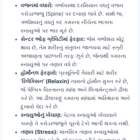
વજનમાં વધારો:
ગર્ભાવસ્થા દરમિયાન વધતું વજન
કરોડરજ્જુ (Spine) પર દબાણ લાવે છે. સાથે જ,
ગર્ભાશયનું વધતું કદ કમરના નીચેના ભાગના
સ્નાયુઓ પર ભાર મૂકે છે.
સેન્ટર ઓફ ગ્રેવિટીમાં ફેરફાર:
જેમ ગર્ભાશય મોટું
થાય છે, તેમ શરીરનું સંતુલન જાળવવા માટે સ્ત્રી
અજાણતા પાછળની તરફ ઝૂકે છે, જેનાથી કમરના
સ્નાયુઓ પર તણાવ વધે છે.
હોર્મોનલ ફેરફારો:
પ્રસૂતિની તૈયારી માટે શરીર
‘રિલેક્સિન’ (Relaxin)
નામનો હોર્મોન મુક્ત કરે છે,
જે પેલ્વિક વિસ્તારના સાંધા અને લિગામેન્ટ્સને ઢીલા
કરે છે. આ ઢીલાપણું કમરના સાંધામાં અસ્થિરતા અને
દુખાવો પેદા કરે છે.
સ્નાયુઓનું ખેંચાણ:
પેટના સ્નાયુઓ ખેંચાવાને
કારણે તે કરોડરજ્જુને પૂરતો ટેકો આપી શકતા નથી.
તણાવ (Stress):
માનસિક તણાવ સ્નાયુઓમાં