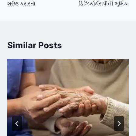
શ્રેષ્ઠ કસરતો
ફિઝિયોથેરાપીની ભૂમિકા
Similar Posts