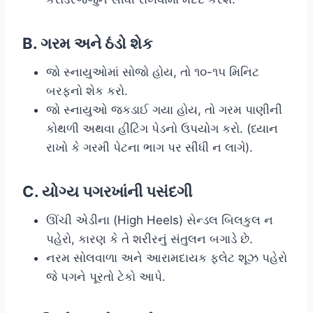
B. ગરમ અને ઠંડો શેક
જો સ્નાયુઓમાં સોજો હોય, તો ૧૦-૧૫ મિનિટ
બરફનો શેક કરો.
જો સ્નાયુઓ જકડાઈ ગયા હોય, તો ગરમ પાણીની
કોથળી અથવા હીટિંગ પેડનો ઉપયોગ કરો. (ધ્યાન
રાખો કે ગરમી પેટના ભાગ પર સીધી ન લાગે).
C. યોગ્ય પગરખાંની પસંદગી
ઊંચી એડીના (High Heels) સેન્ડલ બિલકુલ ન
પહેરો, કારણ કે તે શરીરનું સંતુલન બગાડે છે.
નરમ સોલવાળા અને આરામદાયક ફ્લેટ શૂઝ પહેરો
જે પગને પૂરતો ટેકો આપે.