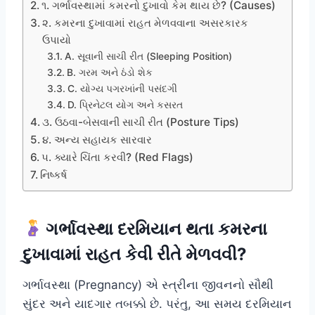
૧. ગર્ભાવસ્થામાં કમરનો દુખાવો કેમ થાય છે? (Causes)
૨. કમરના દુખાવામાં રાહત મેળવવાના અસરકારક
ઉપાયો
A. સૂવાની સાચી રીત (Sleeping Position)
B. ગરમ અને ઠંડો શેક
C. યોગ્ય પગરખાંની પસંદગી
D. પ્રિનેટલ યોગ અને કસરત
૩. ઉઠવા-બેસવાની સાચી રીત (Posture Tips)
૪. અન્ય સહાયક સારવાર
૫. ક્યારે ચિંતા કરવી? (Red Flags)
નિષ્કર્ષ
ગર્ભાવસ્થા દરમિયાન થતા કમરના
દુખાવામાં રાહત કેવી રીતે મેળવવી?
ગર્ભાવસ્થા (Pregnancy) એ સ્ત્રીના જીવનનો સૌથી
સુંદર અને યાદગાર તબક્કો છે. પરંતુ, આ સમય દરમિયાન