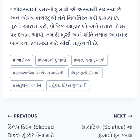
ગર્ભાવસ્થામાં કમરનો દુખાવો એ અસ્થાયી સમસ્યા છે
અને યોગ્ય કાળજીથી તેને નિયંત્રિત કરી શકાય છે.
પૂરતો આરામ કરો, પોષ્ટિક આહાર લો અને તમારા પોશ્ચર
પર ધ્યાન આપો. તમારી ખુશી અને શાંતિ તમારા આવનાર
બાળકના સ્વાસ્થ્ય માટે સૌથી મહત્વની છે.
Post
#
આરોગ્ય
#
કમરનો દુખાવો
#
ગરદનનો દુખાવો
Tags:
#
ગુજરાતીમાં આરોગ્ય માહિતી
#
ઘૂંટણનો દુખાવો
#
સંતુલન તાલીમ
#
હેલ્થ ટિપ્સ ગુજરાતી
Post
PREVIOUS
NEXT
સ્લિપ ડિસ્ક (Slipped
સાયટિકા (Sciatica) નો
navigation
Disc) શું છે? તેના માટે
દુખાવો દૂર કરવા