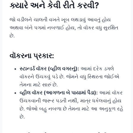
ક્યારે અને કેવી રીતે કરવી?
જો વડીલને ચાલતી વખતે ખૂબ લથડાવું આવતું હોય
અથવા બંને પગમાં નબળાઈ હોય, તો વૉકર વધુ સુરક્ષિત
છે.
વૉકરના પ્રકાર:
સ્ટાન્ડર્ડ વૉકર (વ્હીલ વગરનું):
આમાં દરેક ડગલે
વૉકરને ઉંચકવું પડે છે. જેમને વધુ સ્થિરતા જોઈએ
તેમના માટે સારું છે.
વ્હીલ વૉકર (આગળના બે પાયામાં પૈડા):
આમાં વૉકર
ઉંચકવાની જરૂર પડતી નથી, માત્ર ધકેલવાનું હોય
છે. જેઓ બહુ નબળા છે તેમના માટે આ અનુકૂળ રહે
છે.