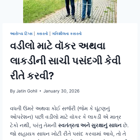
આરોગ્ય ટિપ્સ
|
કસરતો
|
ગતિશીલતા કસરતો
વડીલો માટે વૉકર અથવા
લાકડીની સાચી પસંદગી કેવી
રીતે કરવી?
By
Jatin Gohil
January 30, 2026
વધતી ઉંમરે અથવા કોઈ સર્જરી (જેમ કે ઘૂંટણનું
ઓપરેશન) પછી વડીલો માટે વૉકર કે લાકડી એ માત્ર
ટેકો નથી, પરંતુ તેમની
સ્વતંત્રતા અને સુરક્ષાનું સાધન
છે.
જો સહાયક સાધન ખોટી રીતે પસંદ કરવામાં આવે, તો તે