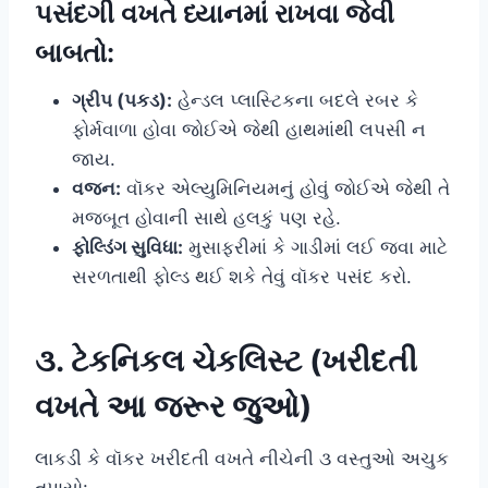
પસંદગી વખતે ધ્યાનમાં રાખવા જેવી
બાબતો:
ગ્રીપ (પકડ):
હેન્ડલ પ્લાસ્ટિકના બદલે રબર કે
ફોર્મવાળા હોવા જોઈએ જેથી હાથમાંથી લપસી ન
જાય.
વજન:
વૉકર એલ્યુમિનિયમનું હોવું જોઈએ જેથી તે
મજબૂત હોવાની સાથે હલકું પણ રહે.
ફોલ્ડિંગ સુવિધા:
મુસાફરીમાં કે ગાડીમાં લઈ જવા માટે
સરળતાથી ફોલ્ડ થઈ શકે તેવું વૉકર પસંદ કરો.
૩. ટેકનિકલ ચેકલિસ્ટ (ખરીદતી
વખતે આ જરૂર જુઓ)
લાકડી કે વૉકર ખરીદતી વખતે નીચેની ૩ વસ્તુઓ અચુક
તપાસો: