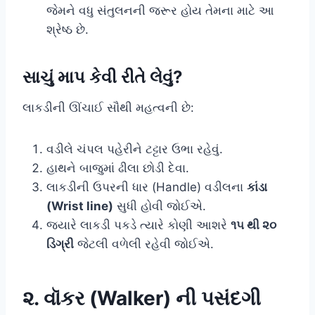
જેમને વધુ સંતુલનની જરૂર હોય તેમના માટે આ
શ્રેષ્ઠ છે.
સાચું માપ કેવી રીતે લેવું?
લાકડીની ઊંચાઈ સૌથી મહત્વની છે:
વડીલે ચંપલ પહેરીને ટટ્ટાર ઉભા રહેવું.
હાથને બાજુમાં ઢીલા છોડી દેવા.
લાકડીની ઉપરની ધાર (Handle) વડીલના
કાંડા
(Wrist line)
સુધી હોવી જોઈએ.
જ્યારે લાકડી પકડે ત્યારે કોણી આશરે
૧૫ થી ૨૦
ડિગ્રી
જેટલી વળેલી રહેવી જોઈએ.
૨. વૉકર (Walker) ની પસંદગી