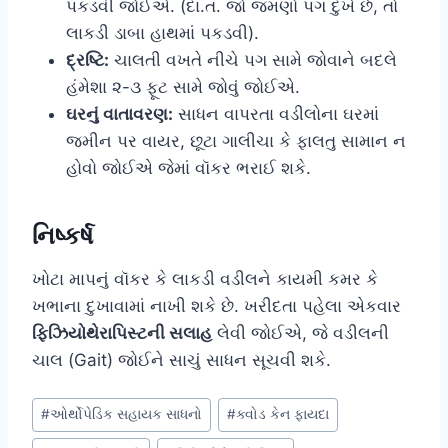
પકડવી જોઈએ. (દા.ત. જો જમણો પગ દુખે છે, તો
લાકડી ડાબા હાથમાં પકડવી).
દ્રષ્ટિ:
ચાલતી વખતે નીચે પગ સામે જોવાને બદલે
હંમેશા ૨-૩ ફૂટ સામે જોવું જોઈએ.
ઘરનું વાતાવરણ:
સાધન વાપરતા વડીલોના ઘરમાં
જમીન પર વાયર, છૂટા ગાલીચા કે ફાલતુ સામાન ન
હોવો જોઈએ જેમાં વૉકર ભરાઈ શકે.
નિષ્કર્ષ
ખોટા માપનું વૉકર કે લાકડી વડીલને કાયમી કમર કે
ખભાના દુખાવામાં નાખી શકે છે. ખરીદતા પહેલા એકવાર
ફિઝિયોથેરાપિસ્ટની સલાહ
લેવી જોઈએ, જે વડીલની
ચાલ (Gait) જોઈને સાચું સાધન સૂચવી શકે.
Post
#
ઓર્થોપેડિક સહાયક સાધનો
#
ક્વોડ કેન ફાયદા
Tags: