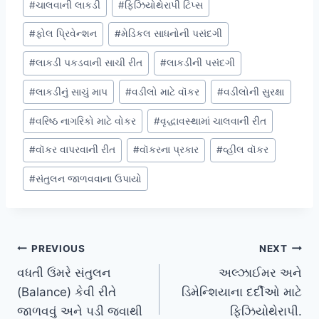
#
ચાલવાની લાકડી
#
ફિઝિયોથેરાપી ટિપ્સ
#
ફોલ પ્રિવેન્શન
#
મેડિકલ સાધનોની પસંદગી
#
લાકડી પકડવાની સાચી રીત
#
લાકડીની પસંદગી
#
લાકડીનું સાચું માપ
#
વડીલો માટે વૉકર
#
વડીલોની સુરક્ષા
#
વરિષ્ઠ નાગરિકો માટે વોકર
#
વૃદ્ધાવસ્થામાં ચાલવાની રીત
#
વૉકર વાપરવાની રીત
#
વૉકરના પ્રકાર
#
વ્હીલ વૉકર
#
સંતુલન જાળવવાના ઉપાયો
Post
PREVIOUS
NEXT
વધતી ઉંમરે સંતુલન
અલ્ઝાઈમર અને
navigation
(Balance) કેવી રીતે
ડિમેન્શિયાના દર્દીઓ માટે
જાળવવું અને પડી જવાથી
ફિઝિયોથેરાપી.