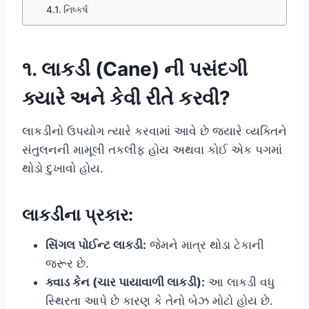
નિષ્કર્ષ
૧. લાકડી (Cane) ની પસંદગી
ક્યારે અને કેવી રીતે કરવી?
લાકડીનો ઉપયોગ ત્યારે કરવામાં આવે છે જ્યારે વ્યક્તિને
સંતુલનની મામૂલી તકલીફ હોય અથવા કોઈ એક પગમાં
થોડો દુખાવો હોય.
લાકડીના પ્રકાર:
સિંગલ પોઈન્ટ લાકડી:
જેમને માત્ર થોડા ટેકાની
જરૂર છે.
ક્વાડ કેન (ચાર પાયાવાળી લાકડી):
આ લાકડી વધુ
સ્થિરતા આપે છે કારણ કે તેનો બેઝ મોટો હોય છે.