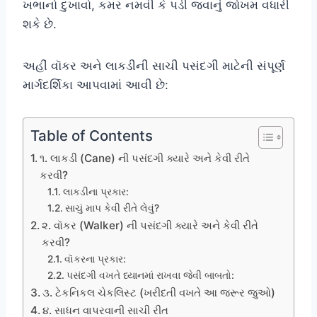
ખભાનો દુખાવો, કમર નમવી કે પડી જવાનું જોખમ વધારી
શકે છે.
અહીં વૉકર અને લાકડીની સાચી પસંદગી માટેની સંપૂર્ણ
માર્ગદર્શિકા આપવામાં આવી છે:
Table of Contents
૧. લાકડી (Cane) ની પસંદગી ક્યારે અને કેવી રીતે
કરવી?
લાકડીના પ્રકાર:
સાચું માપ કેવી રીતે લેવું?
૨. વૉકર (Walker) ની પસંદગી ક્યારે અને કેવી રીતે
કરવી?
વૉકરના પ્રકાર:
પસંદગી વખતે ધ્યાનમાં રાખવા જેવી બાબતો:
૩. ટેકનિકલ ચેકલિસ્ટ (ખરીદતી વખતે આ જરૂર જુઓ)
૪. સાધન વાપરવાની સાચી રીત