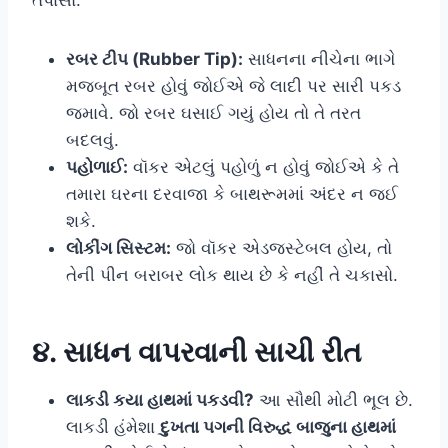
રબર ટીપ (Rubber Tip):
સાધનના નીચેના ભાગે
મજબૂત રબર હોવું જોઈએ જે લાદી પર સારી પકડ
જમાવે. જો રબર ઘસાઈ ગયું હોય તો તે તરત
બદલવું.
પહોળાઈ:
વૉકર એટલું પહોળું ન હોવું જોઈએ કે તે
તમારા ઘરના દરવાજા કે બાથરૂમમાં અંદર ન જઈ
શકે.
લોકીંગ સિસ્ટમ:
જો વૉકર એડજસ્ટેબલ હોય, તો
તેની પીન બરાબર લોક થાય છે કે નહીં તે ચકાસો.
૪. સાધન વાપરવાની સાચી રીત
લાકડી કયા હાથમાં પકડવી?
આ સૌથી મોટી ભૂલ છે.
લાકડી હંમેશા
દુખતા પગની વિરુદ્ધ બાજુના હાથમાં