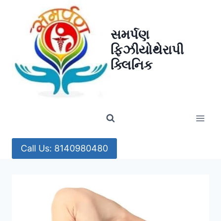
Skip
to
સમર્પણ
content
ફિઝીયોથેરાપી
ક્લિનિક
Call Us: 8140980480