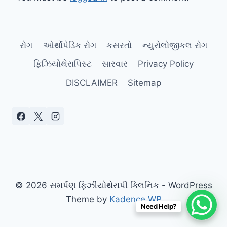
રોગ
ઓર્થોપેડિક રોગ
કસરતો
ન્યુરોલોજીકલ રોગ
ફિઝિયોથેરાપિસ્ટ
સારવાર
Privacy Policy
DISCLAIMER
Sitemap
© 2026 સમર્પણ ફિઝીયોથેરાપી ક્લિનિક - WordPress
Theme by
Kadence WP
Need Help?