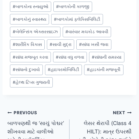
#
બાળકોના સ્નાયુઓ
#
બાળકોની કાળજી
#
બાળકોનું સ્વાસ્થ્ય
#
બાળકોમાં ફ્લેક્સિબિલિટી
#
બેલેન્સિંગ એક્સરસાઇઝ
#
વારંવાર મચકોડ આવવી
#
શારીરિક વિકાસ
#
સાચી મુદ્રા
#
સાંધા ખસી જવા
#
સાંધા મજબૂત કરવા
#
સાંધા વધુ વળવા
#
સાંધાની સમસ્યા
#
સાંધાનો દુખાવો
#
હાઇપરમોબિલિટી
#
હાડકાંની મજબૂતી
#
હેલ્થ ટિપ્સ ગુજરાતી
Post
PREVIOUS
NEXT
બાળપણથી જ ‘સાચું પોશ્ચર’
લેસર થેરાપી (Class 4
navigation
શીખવવા માટે વાલીઓ
HILT): માત્ર ઉપરથી