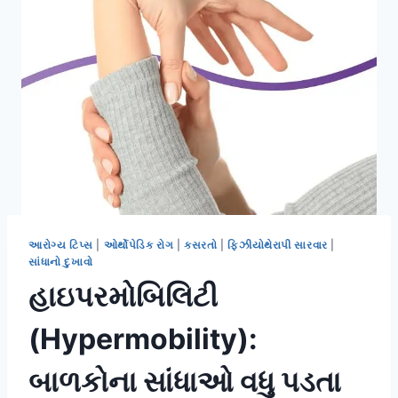
આરોગ્ય ટિપ્સ
|
ઓર્થોપેડિક રોગ
|
કસરતો
|
ફિઝીયોથેરાપી સારવાર
|
સાંધાનો દુખાવો
હાઇપરમોબિલિટી
(Hypermobility):
બાળકોના સાંધાઓ વધુ પડતા