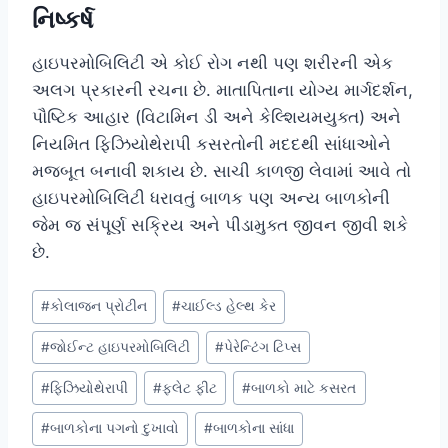
નિષ્કર્ષ
હાઇપરમોબિલિટી એ કોઈ રોગ નથી પણ શરીરની એક
અલગ પ્રકારની રચના છે. માતાપિતાના યોગ્ય માર્ગદર્શન,
પૌષ્ટિક આહાર (વિટામિન ડી અને કેલ્શિયમયુક્ત) અને
નિયમિત ફિઝિયોથેરાપી કસરતોની મદદથી સાંધાઓને
મજબૂત બનાવી શકાય છે. સાચી કાળજી લેવામાં આવે તો
હાઇપરમોબિલિટી ધરાવતું બાળક પણ અન્ય બાળકોની
જેમ જ સંપૂર્ણ સક્રિય અને પીડામુક્ત જીવન જીવી શકે
છે.
Post
#
કોલાજન પ્રોટીન
#
ચાઈલ્ડ હેલ્થ કેર
Tags:
#
જોઈન્ટ હાઇપરમોબિલિટી
#
પેરેન્ટિંગ ટિપ્સ
#
ફિઝિયોથેરાપી
#
ફ્લેટ ફીટ
#
બાળકો માટે કસરત
#
બાળકોના પગનો દુખાવો
#
બાળકોના સાંધા