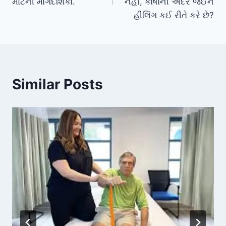
માટેની માર્ગદર્શિકા.
નહીં, કોષોની અંદર જઈને
હીલિંગ કઈ રીતે કરે છે?
Similar Posts