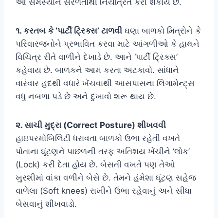
આ સમસ્યાને સરળતાથી નિયંત્રિત કરી શકાય છે.
૧. કરતબ કે ‘પાર્ટી ટ્રિક્સ’ ટાળવી
ઘણા બાળકો મિત્રોને કે
પરિવારજનોને પ્રભાવિત કરવા માટે આંગળીઓ કે હાથને
વિચિત્ર રીતે વાળીને દેખાડે છે. આને ‘પાર્ટી ટ્રિક્સ’
કહેવાય છે. બાળકને આમ કરતા અટકાવો. સાંધાને
વારંવાર હદથી વધારે ખેંચવાથી આસપાસના લિગામેન્ટ્સ
વધુ નબળા પડે છે અને દુખાવો શરૂ થાય છે.
૨. સાચી મુદ્રા (Correct Posture) શીખવવી
હાઇપરમોબિલિટી ધરાવતા બાળકો ઉભા રહેતી વખતે
પોતાના ઘૂંટણને પાછળની તરફ અતિશય ખેંચીને ‘લોક’
(Lock) કરી દેતા હોય છે. બેસતી વખતે પણ તેઓ
ખુરશીમાં વાંકા વળીને બેસે છે. તેમને હંમેશા ઘૂંટણ સહેજ
વાળેલા (Soft knees) રાખીને ઉભા રહેવાનું અને સીધા
બેસવાનું શીખવાડો.