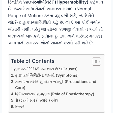
સ્થિતિને
‘હાઇપરમોબિલિટી’ (Hypermobility)
કહેવાય
છે. જ્યારે સાંધા તેમની સામાન્ય મર્યાદા (Normal
Range of Motion) કરતાં વધુ વળી શકે, ત્યારે તેને
જોઈન્ટ હાઇપરમોબિલિટી કહે છે. જોકે આ કોઈ ગંભીર
બીમારી નથી, પરંતુ જો યોગ્ય કાળજી લેવામાં ન આવે તો
ભવિષ્યમાં બાળકને સાંધાના દુખાવા અને વારંવાર મચકોડ
આવવાની સમસ્યાઓનો સામનો કરવો પડી શકે છે.
Table of Contents
હાઇપરમોબિલિટી કેમ થાય છે? (Causes)
હાઇપરમોબિલિટીના લક્ષણો (Symptoms)
માતાપિતા તરીકે શું ધ્યાન રાખવું? (Precautions and
Care)
ફિઝિયોથેરાપીનું મહત્વ (Role of Physiotherapy)
ડૉક્ટરનો સંપર્ક ક્યારે કરવો?
નિષ્કર્ષ