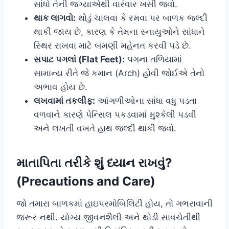
સાંધો તેની જગ્યાએથી વારંવાર ખસી જવો.
થાક લાગવો:
થોડું ચાલવા કે રમવા પર બાળક જલ્દી
થાકી જાય છે, કારણ કે તેમના સ્નાયુઓને સાંધાને
સ્થિર રાખવા માટે બમણી મહેનત કરવી પડે છે.
સપાટ પગલાં (Flat Feet):
પગના તળિયામાં
સામાન્ય રીતે જે કમાન (Arch) હોવી જોઈએ તેનો
અભાવ હોય છે.
લખવામાં તકલીફ:
આંગળીઓના સાંધા વધુ પડતા
વળવાને કારણે પેન્સિલ પકડવામાં મુશ્કેલી પડવી
અને લખતી વખતે હાથ જલ્દી થાકી જવો.
માતાપિતા તરીકે શું ધ્યાન રાખવું?
(Precautions and Care)
જો તમારા બાળકમાં હાઇપરમોબિલિટી હોય, તો ગભરાવાની
જરૂર નથી. યોગ્ય જીવનશૈલી અને થોડી સાવચેતીથી