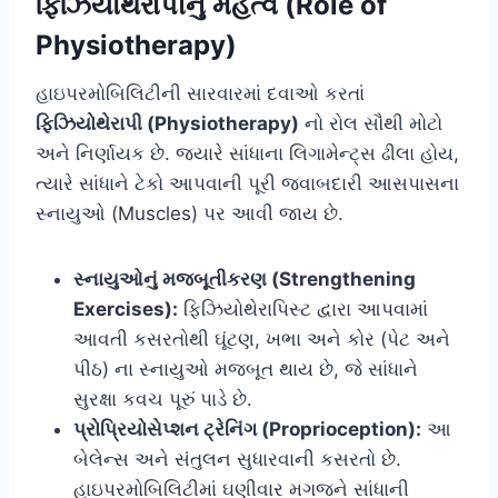
ફિઝિયોથેરાપીનું મહત્વ (Role of
Physiotherapy)
હાઇપરમોબિલિટીની સારવારમાં દવાઓ કરતાં
ફિઝિયોથેરાપી (Physiotherapy)
નો રોલ સૌથી મોટો
અને નિર્ણાયક છે. જ્યારે સાંધાના લિગામેન્ટ્સ ઢીલા હોય,
ત્યારે સાંધાને ટેકો આપવાની પૂરી જવાબદારી આસપાસના
સ્નાયુઓ (Muscles) પર આવી જાય છે.
સ્નાયુઓનું મજબૂતીકરણ (Strengthening
Exercises):
ફિઝિયોથેરાપિસ્ટ દ્વારા આપવામાં
આવતી કસરતોથી ઘૂંટણ, ખભા અને કોર (પેટ અને
પીઠ) ના સ્નાયુઓ મજબૂત થાય છે, જે સાંધાને
સુરક્ષા કવચ પૂરું પાડે છે.
પ્રોપ્રિયોસેપ્શન ટ્રેનિંગ (Proprioception):
આ
બેલેન્સ અને સંતુલન સુધારવાની કસરતો છે.
હાઇપરમોબિલિટીમાં ઘણીવાર મગજને સાંધાની