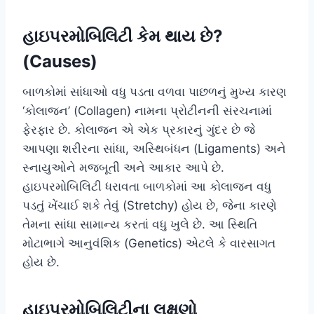
હાઇપરમોબિલિટી કેમ થાય છે?
(Causes)
બાળકોમાં સાંધાઓ વધુ પડતા વળવા પાછળનું મુખ્ય કારણ
‘કોલાજન’ (Collagen) નામના પ્રોટીનની સંરચનામાં
ફેરફાર છે. કોલાજન એ એક પ્રકારનું ગુંદર છે જે
આપણા શરીરના સાંધા, અસ્થિબંધન (Ligaments) અને
સ્નાયુઓને મજબૂતી અને આકાર આપે છે.
હાઇપરમોબિલિટી ધરાવતા બાળકોમાં આ કોલાજન વધુ
પડતું ખેંચાઈ શકે તેવું (Stretchy) હોય છે, જેના કારણે
તેમના સાંધા સામાન્ય કરતાં વધુ ખુલે છે. આ સ્થિતિ
મોટાભાગે આનુવંશિક (Genetics) એટલે કે વારસાગત
હોય છે.
હાઇપરમોબિલિટીના લક્ષણો