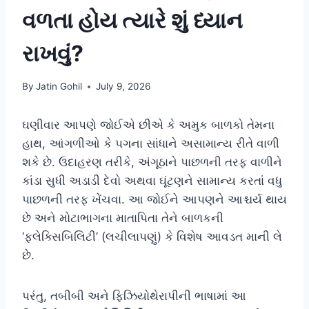
વળતા હોય ત્યારે શું ધ્યાન
રાખવું?
By
Jatin Gohil
July 9, 2026
ઘણીવાર આપણે જોઈએ છીએ કે અમુક બાળકો તેમના
હાથ, આંગળીઓ કે પગના સાંધાને અસામાન્ય રીતે વાળી
શકે છે. ઉદાહરણ તરીકે, અંગૂઠાને પાછળની તરફ વાળીને
કાંડા સુધી અડાડી દેવો અથવા ઘૂંટણને સામાન્ય કરતાં વધુ
પાછળની તરફ ખેંચવા. આ જોઈને આપણને આશ્ચર્ય થાય
છે અને મોટાભાગના માતાપિતા તેને બાળકની
‘ફ્લેક્સિબિલિટી’ (લચીલાપણું) કે વિશેષ આવડત માની લે
છે.
પરંતુ, તબીબી અને ફિઝિયોથેરાપીની ભાષામાં આ