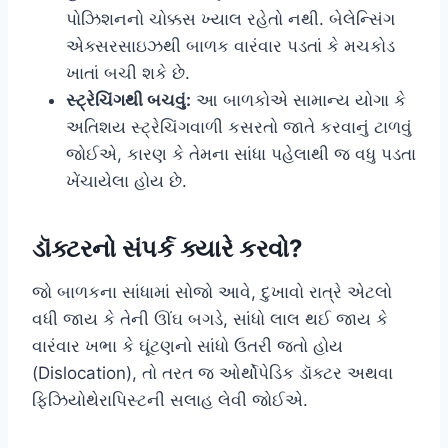
પોઝિશનનો ચોક્કસ ખ્યાલ રહેતો નથી. બેલેન્સિંગ
એક્સરસાઇઝથી બાળક વારંવાર પડતાં કે મચકોડ
ખાતાં બચી શકે છે.
સ્ટ્રેચિંગથી બચવું:
આ બાળકોએ સામાન્ય યોગા કે
અતિશય સ્ટ્રેચિંગવાળી કસરતો જાતે કરવાનું ટાળવું
જોઈએ, કારણ કે તેમના સાંધા પહેલાથી જ વધુ પડતા
ખેંચાયેલા હોય છે.
ડૉક્ટરનો સંપર્ક ક્યારે કરવો?
જો બાળકના સાંધામાં સોજો આવે, દુખાવો રાત્રે એટલો
વધી જાય કે તેની ઊંઘ બગડે, સાંધો લાલ થઈ જાય કે
વારંવાર ખભા કે ઘૂંટણનો સાંધો ઉતરી જતો હોય
(Dislocation), તો તરત જ ઓર્થોપેડિક ડૉક્ટર અથવા
ફિઝિયોથેરાપિસ્ટની સલાહ લેવી જોઈએ.