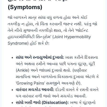
(Symptoms)
જો બાળકને માત્ર સાંધા વધુ વળતા હોય અને કોઈ
તકલીફ ન હોય, તો ચિંતા કરવાની જરૂર નથી. પરંતુ જો
તેને નીચે મુજબની તકલીફો થાય, તો તેને ‘જોઈન્ટ
હાઇપરમોબિલિટી સિન્ડ્રોમ’ (Joint Hypermobility
Syndrome) હોઈ શકે છે:
સાંધા અને સ્નાયુઓમાં દુખાવો:
ખાસ કરીને દિવસના
અંતે અથવા રમીને આવ્યા પછી પગના ઘૂંટણ, ઘૂંટી
(Ankle) અને જાંઘમાં દુખાવો થવો. (ઘણીવાર
માતાપિતા આને બાળકોના વિકાસના દુખાવા એટલે કે
‘Growing Pains’ સમજીને અવગણે છે).
વારંવાર મચકોડ આવવી:
દોડતી વખતે કે રમતી વખતે
પગ વારંવાર વળી જવો અને મચકોડ આવવી.
સાંધો ખસી જવો (Dislocation):
ખભા કે ઘૂંટણનો