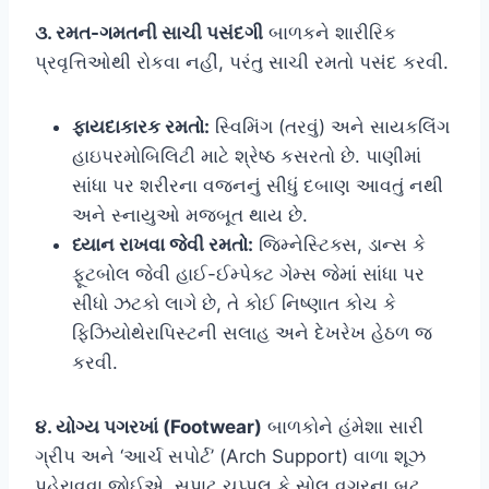
૩. રમત-ગમતની સાચી પસંદગી
બાળકને શારીરિક
પ્રવૃત્તિઓથી રોકવા નહીં, પરંતુ સાચી રમતો પસંદ કરવી.
ફાયદાકારક રમતો:
સ્વિમિંગ (તરવું) અને સાયકલિંગ
હાઇપરમોબિલિટી માટે શ્રેષ્ઠ કસરતો છે. પાણીમાં
સાંધા પર શરીરના વજનનું સીધું દબાણ આવતું નથી
અને સ્નાયુઓ મજબૂત થાય છે.
ધ્યાન રાખવા જેવી રમતો:
જિમ્નેસ્ટિક્સ, ડાન્સ કે
ફૂટબોલ જેવી હાઈ-ઈમ્પેક્ટ ગેમ્સ જેમાં સાંધા પર
સીધો ઝટકો લાગે છે, તે કોઈ નિષ્ણાત કોચ કે
ફિઝિયોથેરાપિસ્ટની સલાહ અને દેખરેખ હેઠળ જ
કરવી.
૪. યોગ્ય પગરખાં (Footwear)
બાળકોને હંમેશા સારી
ગ્રીપ અને ‘આર્ચ સપોર્ટ’ (Arch Support) વાળા શૂઝ
પહેરાવવા જોઈએ. સપાટ ચપ્પલ કે સોલ વગરના બૂટ