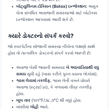
બોટ્યુલિનમ ટોક્સિન (Botox) ઇન્જેક્શન:
અમુક
ચેતા સંબંધિત અવાજની સમસ્યાઓ માટે બોટોક્સ
ઇન્જેક્શન આપવામાં આવી શકે છે.
ક્યારે ડોક્ટરનો સંપર્ક કરવો?
જો સ્વરપેટીના સોજાની સમસ્યા નીચેના લક્ષણો સાથે
હોય તો તાત્કાલિક ડોક્ટરનો સંપર્ક કરવો જરૂરી છે:
અવાજ બેસી જવાની સમસ્યા
બે અઠવાડિયાથી વધુ
સમય
સુધી રહે (ખાસ કરીને પુખ્ત વયના લોકોમાં).
શ્વાસ લેવામાં તકલીફ
, શ્વાસ લેતી વખતે ઘોઘરો
અવાજ (સ્ટ્રાઈડર), કે ગળવામાં તીવ્ર તકલીફ
હોય.
ખૂબ તાવ
(૧૦૧°F/૩૮.૩°C થી વધુ) હોય.
ખાંસીમાં
લોહી
આવે.