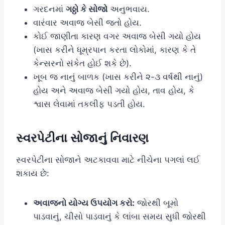
ગરદનમાં
ગઠ્ઠો કે સોજો
અનુભવાય.
વારંવાર અવાજ બેસી જતો હોય.
કોઈ જાણીતા કારણ વગર અવાજ બેસી ગયો હોય
(ખાસ કરીને ધૂમ્રપાન કરતા લોકોમાં, કારણ કે તે
કેન્સરનો સંકેત હોઈ શકે છે).
ખૂબ જ નાનું બાળક (ખાસ કરીને ૨-૩ વર્ષથી નાનું)
હોય અને અવાજ બેસી ગયો હોય, તાવ હોય, કે
શ્વાસ લેવામાં તકલીફ પડતી હોય.
સ્વરપેટીના સોજાનું નિવારણ
સ્વરપેટીના સોજાને અટકાવવા માટે નીચેના પગલાં લઈ
શકાય છે:
અવાજનો યોગ્ય ઉપયોગ કરો:
જોરથી બૂમો
પાડવાનું, ચીસો પાડવાનું કે લાંબા સમય સુધી જોરથી