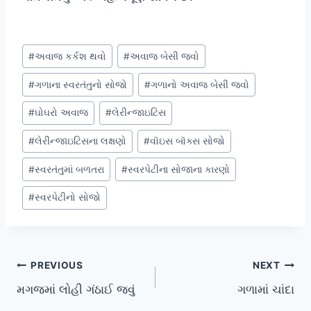
Post
#
અવાજ કર્કશ થવો
#
અવાજ બેસી જવો
Tags:
#
ગળાના સ્વરતંતુનો સોજો
#
ગળાનો અવાજ બેસી જવો
#
ઘોઘરો અવાજ
#
લેરીન્જાઇટિસ
#
લેરીન્જાઇટિસના લક્ષણો
#
વૉઇસ બૉક્સ સોજો
#
સ્વરતંતુમાં બળતરા
#
સ્વરપેટીના સોજાના કારણો
#
સ્વરપેટીનો સોજો
Post
PREVIOUS
NEXT
મગજમાં લોહી ગંઠાઈ જવું
ગળામાં ચાંદા
navigation