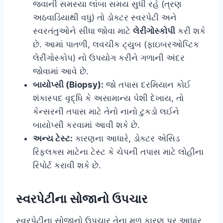
જવાની સમસ્યા લાંબા સમય સુધી રહે (ત્રણ
અઠવાડિયાથી વધુ) તો ડોક્ટર સ્વરપેટી અને
સ્વરતંતુઓને સીધા જોવા માટે
લેરીંગોસ્કોપી
કરી શકે
છે. આમાં પાતળી, લવચીક ટ્યુબ (ફાઇબરઓપ્ટિક
લેરીંગોસ્કોપ) નો ઉપયોગ કરીને ગળાની અંદર
જોવામાં આવે છે.
બાયોપ્સી (Biopsy):
જો તપાસ દરમિયાન કોઈ
શંકાસ્પદ વૃદ્ધિ કે અસામાન્ય પેશી દેખાય, તો
કેન્સરની તપાસ માટે તેનો નાનો ટુકડો લઈને
બાયોપ્સી કરવામાં આવી શકે છે.
અન્ય ટેસ્ટ:
કારણના આધારે, ડોક્ટર એસિડ
રિફ્લક્સ માટેના ટેસ્ટ કે ચેપની તપાસ માટે લોહીના
રિપોર્ટ કરાવી શકે છે.
સ્વરપેટીના સોજાનો ઉપચાર
સ્વરપેટીના સોજાનો ઉપચાર તેના મૂળ કારણ પર આધાર