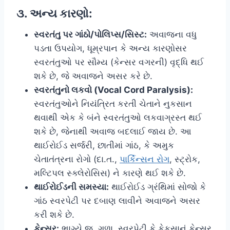
૩. અન્ય કારણો:
સ્વરતંતુ પર ગાંઠો/પોલિપ્સ/સિસ્ટ:
અવાજના વધુ
પડતા ઉપયોગ, ધૂમ્રપાન કે અન્ય કારણોસર
સ્વરતંતુઓ પર સૌમ્ય (કેન્સર વગરની) વૃદ્ધિ થઈ
શકે છે, જે અવાજને અસર કરે છે.
સ્વરતંતુનો લકવો (Vocal Cord Paralysis):
સ્વરતંતુઓને નિયંત્રિત કરતી ચેતાને નુકસાન
થવાથી એક કે બંને સ્વરતંતુઓ લકવાગ્રસ્ત થઈ
શકે છે, જેનાથી અવાજ બદલાઈ જાય છે. આ
થાઈરોઈડ સર્જરી, છાતીમાં ગાંઠ, કે અમુક
ચેતાતંત્રના રોગો (દા.ત.,
પાર્કિન્સન રોગ
, સ્ટ્રોક,
મલ્ટિપલ સ્ક્લેરોસિસ) ને કારણે થઈ શકે છે.
થાઈરોઈડની સમસ્યા:
થાઈરોઈડ ગ્રંથિમાં સોજો કે
ગાંઠ સ્વરપેટી પર દબાણ લાવીને અવાજને અસર
કરી શકે છે.
કેન્સર:
ભાગ્યે જ, ગળા, સ્વરપેટી કે ફેફસાનું કેન્સર