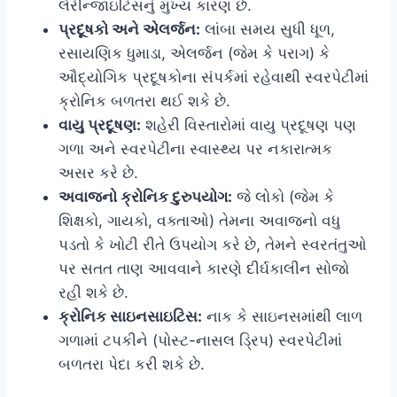
લેરીન્જાઇટિસનું મુખ્ય કારણ છે.
પ્રદૂષકો અને એલર્જન:
લાંબા સમય સુધી ધૂળ,
રસાયણિક ધુમાડા, એલર્જન (જેમ કે પરાગ) કે
ઔદ્યોગિક પ્રદૂષકોના સંપર્કમાં રહેવાથી સ્વરપેટીમાં
ક્રોનિક બળતરા થઈ શકે છે.
વાયુ પ્રદૂષણ:
શહેરી વિસ્તારોમાં વાયુ પ્રદૂષણ પણ
ગળા અને સ્વરપેટીના સ્વાસ્થ્ય પર નકારાત્મક
અસર કરે છે.
અવાજનો ક્રોનિક દુરુપયોગ:
જે લોકો (જેમ કે
શિક્ષકો, ગાયકો, વક્તાઓ) તેમના અવાજનો વધુ
પડતો કે ખોટી રીતે ઉપયોગ કરે છે, તેમને સ્વરતંતુઓ
પર સતત તાણ આવવાને કારણે દીર્ઘકાલીન સોજો
રહી શકે છે.
ક્રોનિક સાઇનસાઇટિસ:
નાક કે સાઇનસમાંથી લાળ
ગળામાં ટપકીને (પોસ્ટ-નાસલ ડ્રિપ) સ્વરપેટીમાં
બળતરા પેદા કરી શકે છે.