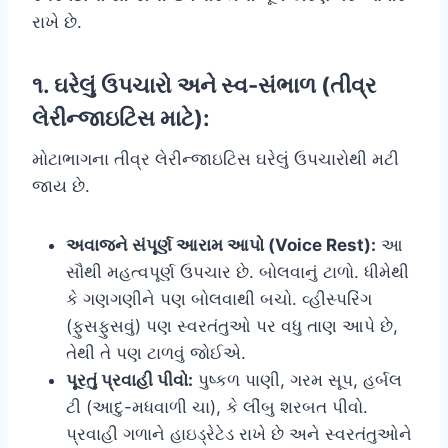
રાખે છે.
૧. ઘરેલું ઉપચારો અને સ્વ-સંભાળ (તીવ્ર
લેરીન્જાઇટિસ માટે):
મોટાભાગના તીવ્ર લેરીન્જાઇટિસ ઘરેલું ઉપચારોથી મટી
જાય છે.
અવાજને સંપૂર્ણ આરામ આપો (Voice Rest):
આ
સૌથી મહત્વપૂર્ણ ઉપચાર છે. બોલવાનું ટાળો. ધીમેથી
કે ગણગણીને પણ બોલવાથી બચો. વ્હીસ્પરિંગ
(ફુસફુસવું) પણ સ્વરતંતુઓ પર વધુ તાણ આપે છે,
તેથી તે પણ ટાળવું જોઈએ.
પૂરતું પ્રવાહી પીવો:
પુષ્કળ પાણી, ગરમ સૂપ, હર્બલ
ટી (આદુ-મધવાળી ચા), કે લીંબુ શરબત પીવો.
પ્રવાહી ગળાને હાઇડ્રેટેડ રાખે છે અને સ્વરતંતુઓને