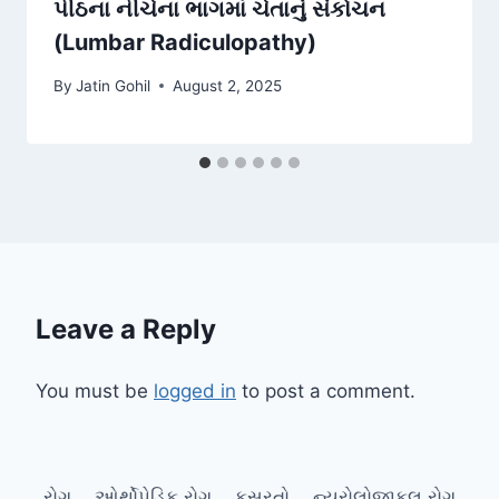
પીઠના નીચેના ભાગમાં ચેતાનું સંકોચન
(Lumbar Radiculopathy)
By
Jatin Gohil
August 2, 2025
Leave a Reply
You must be
logged in
to post a comment.
રોગ
ઓર્થોપેડિક રોગ
કસરતો
ન્યુરોલોજીકલ રોગ