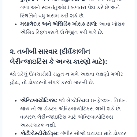
ગળા અને સ્વરતંતુઓમાં બળતરા પેદા કરે છે અને
સ્થિતિને વધુ ખરાબ કરી શકે છે.
મસાલેદાર અને એસિડિક ખોરાક ટાળો:
આવા ખોરાક
એસિડ રિફ્લક્સને ઉત્તેજીત કરી શકે છે.
૨. તબીબી સારવાર (દીર્ઘકાલીન
લેરીન્જાઇટિસ કે અન્ય કારણો માટે):
જો ઘરેલું ઉપચારોથી રાહત ન મળે અથવા લક્ષણો ગંભીર
હોય, તો ડોક્ટરનો સંપર્ક કરવો જરૂરી છે.
એન્ટિબાયોટિક્સ:
જો બેક્ટેરિયલ ઇન્ફેક્શન નિદાન
થાય તો જ ડોક્ટર એન્ટિબાયોટિક્સ લખી શકે છે.
વાયરલ લેરીન્જાઇટિસ માટે એન્ટિબાયોટિક્સ
અસરકારક નથી.
કોર્ટીકોસ્ટીરોઈડ્સ:
ગંભીર સોજો ઘટાડવા માટે ડોક્ટર