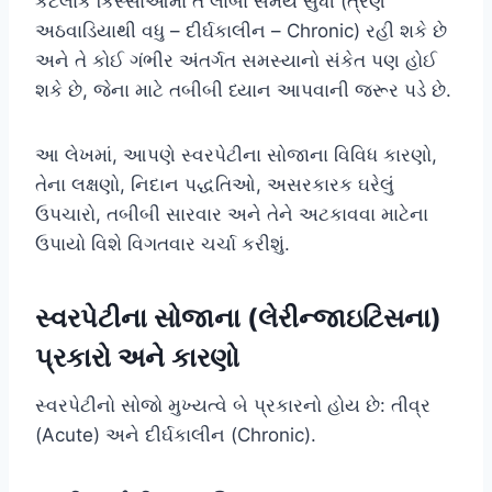
કેટલાક કિસ્સાઓમાં તે લાંબા સમય સુધી (ત્રણ
અઠવાડિયાથી વધુ – દીર્ઘકાલીન – Chronic) રહી શકે છે
અને તે કોઈ ગંભીર અંતર્ગત સમસ્યાનો સંકેત પણ હોઈ
શકે છે, જેના માટે તબીબી ધ્યાન આપવાની જરૂર પડે છે.
આ લેખમાં, આપણે સ્વરપેટીના સોજાના વિવિધ કારણો,
તેના લક્ષણો, નિદાન પદ્ધતિઓ, અસરકારક ઘરેલું
ઉપચારો, તબીબી સારવાર અને તેને અટકાવવા માટેના
ઉપાયો વિશે વિગતવાર ચર્ચા કરીશું.
સ્વરપેટીના સોજાના (લેરીન્જાઇટિસના)
પ્રકારો અને કારણો
સ્વરપેટીનો સોજો મુખ્યત્વે બે પ્રકારનો હોય છે: તીવ્ર
(Acute) અને દીર્ઘકાલીન (Chronic).