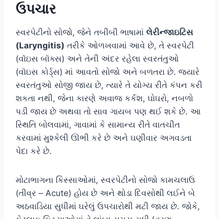
ઉપચાર
સ્વરપેટીનો સોજો, જેને તબીબી ભાષામાં
લેરીન્જાઇટિસ
(Laryngitis)
તરીકે ઓળખવામાં આવે છે, તે સ્વરપેટી
(વૉઇસ બૉક્સ) અને તેની અંદર રહેલા સ્વરતંતુઓ
(વૉઇસ કોર્ડ્સ) માં આવતો સોજો અને બળતરા છે. જ્યારે
સ્વરતંતુઓ સોજી જાય છે, ત્યારે તે યોગ્ય રીતે કંપન કરી
શકતા નથી, જેના કારણે અવાજ કર્કશ, ઘોઘરો, નબળો
પડી જાય છે અથવા તો સાવ ગાયબ પણ થઈ શકે છે. આ
સ્થિતિ બોલવામાં, ગાવામાં કે સામાન્ય રીતે વાતચીત
કરવામાં મુશ્કેલી ઊભી કરે છે અને ઘણીવાર અગવડતા
પેદા કરે છે.
મોટાભાગના કિસ્સાઓમાં, સ્વરપેટીનો સોજો કામચલાઉ
(તીવ્ર – Acute) હોય છે અને થોડા દિવસોથી લઈને બે
અઠવાડિયા સુધીમાં ઘરેલું ઉપચારોથી મટી જાય છે. જોકે,