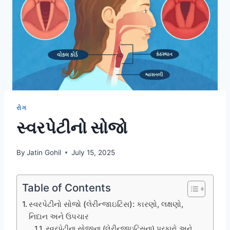
રોગ
સ્વરપેટીનો સોજો
By
Jatin Gohil
July 15, 2025
Table of Contents
સ્વરપેટીનો સોજો (લેરીન્જાઇટિસ): કારણો, લક્ષણો,
નિદાન અને ઉપચાર
સ્વરપેટીના સોજાના (લેરીન્જાઇટિસના) પ્રકારો અને