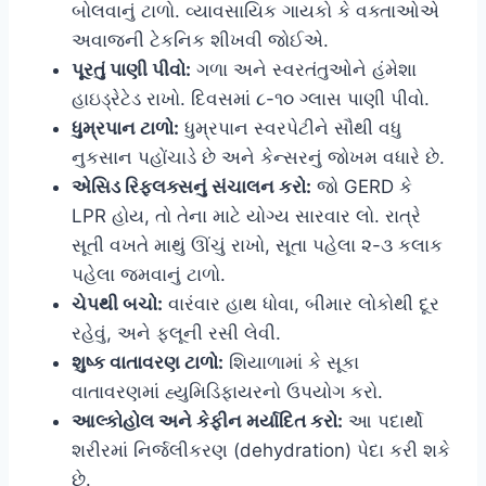
બોલવાનું ટાળો. વ્યાવસાયિક ગાયકો કે વક્તાઓએ
અવાજની ટેકનિક શીખવી જોઈએ.
પૂરતું પાણી પીવો:
ગળા અને સ્વરતંતુઓને હંમેશા
હાઇડ્રેટેડ રાખો. દિવસમાં ૮-૧૦ ગ્લાસ પાણી પીવો.
ધુમ્રપાન ટાળો:
ધુમ્રપાન સ્વરપેટીને સૌથી વધુ
નુકસાન પહોંચાડે છે અને કેન્સરનું જોખમ વધારે છે.
એસિડ રિફ્લક્સનું સંચાલન કરો:
જો GERD કે
LPR હોય, તો તેના માટે યોગ્ય સારવાર લો. રાત્રે
સૂતી વખતે માથું ઊંચું રાખો, સૂતા પહેલા ૨-૩ કલાક
પહેલા જમવાનું ટાળો.
ચેપથી બચો:
વારંવાર હાથ ધોવા, બીમાર લોકોથી દૂર
રહેવું, અને ફ્લૂની રસી લેવી.
શુષ્ક વાતાવરણ ટાળો:
શિયાળામાં કે સૂકા
વાતાવરણમાં હ્યુમિડિફાયરનો ઉપયોગ કરો.
આલ્કોહોલ અને કેફીન મર્યાદિત કરો:
આ પદાર્થો
શરીરમાં નિર્જલીકરણ (dehydration) પેદા કરી શકે
છે.