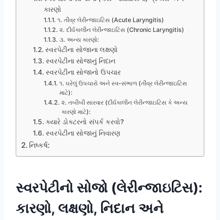
કારણો
૧. તીવ્ર લેરીન્જાઇટિસ (Acute Laryngitis)
૨. દીર્ઘકાલીન લેરીન્જાઇટિસ (Chronic Laryngitis)
૩. અન્ય કારણો:
સ્વરપેટીના સોજાના લક્ષણો
સ્વરપેટીના સોજાનું નિદાન
સ્વરપેટીના સોજાનો ઉપચાર
૧. ઘરેલું ઉપચારો અને સ્વ-સંભાળ (તીવ્ર લેરીન્જાઇટિસ
માટે):
૨. તબીબી સારવાર (દીર્ઘકાલીન લેરીન્જાઇટિસ કે અન્ય
કારણો માટે):
ક્યારે ડોક્ટરનો સંપર્ક કરવો?
સ્વરપેટીના સોજાનું નિવારણ
નિષ્કર્ષ:
સ્વરપેટીનો સોજો (લેરીન્જાઇટિસ):
કારણો, લક્ષણો, નિદાન અને