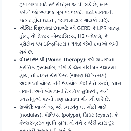
ટૂંકા ગાળા માટે સ્ટીરોઈડ્સ આપી શકે છે, ખાસ
કરીને જો અવાજ ખૂબ જ જલ્દી પાછો લાવવાની
જરૂર હોય (દા.ત., વ્યાવસાયિક ગાયકો માટે).
એસિડ રિફ્લક્સ દવાઓ:
જો GERD કે LPR કારણ
હોય, તો ડોક્ટર એન્ટાસિડ્સ, H2 બ્લોકર્સ, કે
પ્રોટોન પંપ ઇન્હિબિટર્સ (PPIs) જેવી દવાઓ લખી
શકે છે.
વોઇસ થેરાપી (Voice Therapy):
જો અવાજના
ક્રોનિક દુરુપયોગ, ગાંઠો કે ચેતા સંબંધિત સમસ્યા
હોય, તો વોઇસ થેરાપિસ્ટ (ભાષણ ચિકિત્સક)
અવાજનો યોગ્ય રીતે ઉપયોગ કેવી રીતે કરવો, શ્વાસ
લેવાની અને બોલવાની ટેકનિક સુધારવી, અને
સ્વરતંતુઓ પરનો તાણ ઘટાડવા શીખવી શકે છે.
સર્જરી:
ભાગ્યે જ, જો સ્વરતંતુ પર મોટી ગાંઠો
(nodules), પોલિપ્સ (polyps), સિસ્ટ (cysts), કે
કેન્સરગ્રસ્ત વૃદ્ધિ હોય, તો તેને સર્જરી દ્વારા દૂર
કરવાની જરૂર પડી શકે છે.