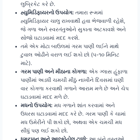
લુબ્રિકેટ કરે છે.
હ્યુમિડિફાયરનો ઉપયોગ:
તમારા રૂમમાં
હ્યુમિડિફાયર ચાલુ રાખવાથી હવા ભેજવાળી રહેશે,
જે ગળા અને સ્વરતંતુઓને સુકાતા અટકાવશે અને
સોજો ઘટાડવામાં મદદ કરશે.
તમે એક મોટા બાઉલમાં ગરમ પાણી લઈને માથે
ટુવાલ ઓઢીને વરાળ લઈ શકો છો (૫-૧૦ મિનિટ
માટે).
ગરમ પાણી અને મીઠાના કોગળા:
એક ગ્લાસ હૂંફાળા
પાણીમાં અડધી ચમચી મીઠું નાખીને દિવસમાં ઘણી
વાર કોગળા કરવાથી ગળાને આરામ મળે છે અને ચેપ
ઘટાડવામાં મદદ મળે છે.
મધનો ઉપયોગ:
મધ ગળાને શાંત કરવામાં અને
ઉધરસ ઘટાડવામાં મદદ કરે છે. ગરમ પાણી કે ચામાં
મધ ઉમેરીને પી શકો છો, અથવા એક ચમચી મધ
સીધું પણ લઈ શકો છો.
ધુમ્રપાન અને આલ્કોહોલ ટાળો:
આ બંને વસ્તુઓ