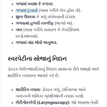
ગળામાં ખરાશ કે કળતર.
ગળામાં દુખાવો
(ખાસ કરીને ચેપ હોય તો).
શુષ્ક ઉધરસ
કે ગળું ખંખેરવાની ઈચ્છા.
ગળવામાં હળવી તકલીફ
(ભાગ્યે જ).
તાવ
(ખાસ કરીને વાયરલ કે બેક્ટેરિયલ
ઇન્ફેક્શનમાં).
ગળામાં ગાંઠ જેવો અનુભવ.
સ્વરપેટીના સોજાનું નિદાન
ડોક્ટર લેરીન્જાઇટિસનું નિદાન સામાન્ય રીતે લક્ષણો અને
શારીરિક તપાસના આધારે કરે છે.
શારીરિક તપાસ:
ડોક્ટર ગળું, ટૉન્સિલ્સ અને
ગરદનની લસિકા ગ્રંથીઓની તપાસ કરશે.
લેરીંગોસ્કોપી (Laryngoscopy):
જો અવાજ બેસી