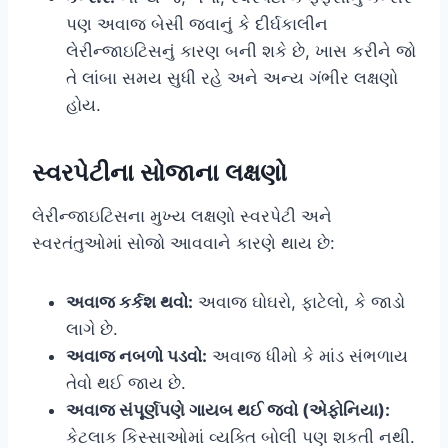
પણ અવાજ બેસી જવાનું કે દીર્ઘકાલીન
લેરીન્જાઇટિસનું કારણ બની શકે છે, ખાસ કરીને જો
તે લાંબા સમય સુધી રહે અને અન્ય ગંભીર લક્ષણો
હોય.
સ્વરપેટીના સોજાના લક્ષણો
લેરીન્જાઇટિસના મુખ્ય લક્ષણો સ્વરપેટી અને
સ્વરતંતુઓમાં સોજો આવવાને કારણે થાય છે:
અવાજ કર્કશ થવો:
અવાજ ઘોઘરો, ફાટેલો, કે જાડો
લાગે છે.
અવાજ નબળો પડવો:
અવાજ ધીમો કે માંડ સંભળાય
તેવો થઈ જાય છે.
અવાજ સંપૂર્ણપણે ગાયબ થઈ જવો (એફોનિયા):
કેટલાક કિસ્સાઓમાં વ્યક્તિ બોલી પણ શકતી નથી.