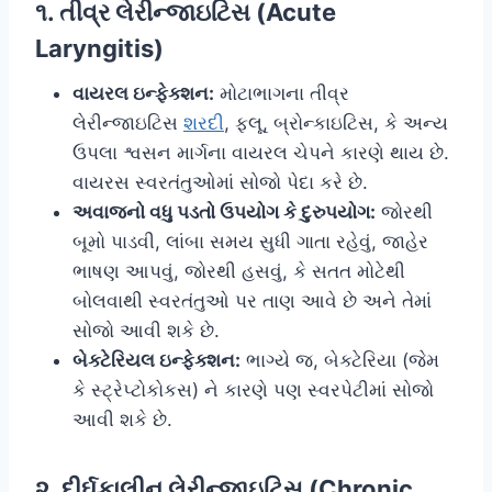
૧. તીવ્ર લેરીન્જાઇટિસ (Acute
Laryngitis)
વાયરલ ઇન્ફેક્શન:
મોટાભાગના તીવ્ર
લેરીન્જાઇટિસ
શરદી
, ફ્લૂ, બ્રોન્કાઇટિસ, કે અન્ય
ઉપલા શ્વસન માર્ગના વાયરલ ચેપને કારણે થાય છે.
વાયરસ સ્વરતંતુઓમાં સોજો પેદા કરે છે.
અવાજનો વધુ પડતો ઉપયોગ કે દુરુપયોગ:
જોરથી
બૂમો પાડવી, લાંબા સમય સુધી ગાતા રહેવું, જાહેર
ભાષણ આપવું, જોરથી હસવું, કે સતત મોટેથી
બોલવાથી સ્વરતંતુઓ પર તાણ આવે છે અને તેમાં
સોજો આવી શકે છે.
બેક્ટેરિયલ ઇન્ફેક્શન:
ભાગ્યે જ, બેક્ટેરિયા (જેમ
કે સ્ટ્રેપ્ટોકોકસ) ને કારણે પણ સ્વરપેટીમાં સોજો
આવી શકે છે.
૨. દીર્ઘકાલીન લેરીન્જાઇટિસ (Chronic