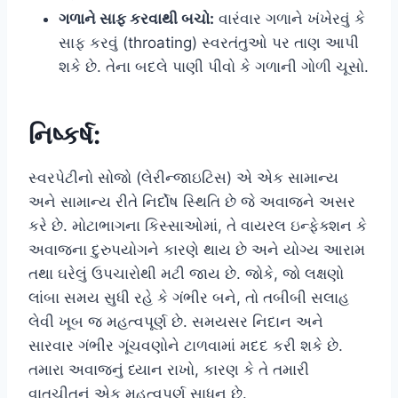
ગળાને સાફ કરવાથી બચો:
વારંવાર ગળાને ખંખેરવું કે
સાફ કરવું (throating) સ્વરતંતુઓ પર તાણ આપી
શકે છે. તેના બદલે પાણી પીવો કે ગળાની ગોળી ચૂસો.
નિષ્કર્ષ:
સ્વરપેટીનો સોજો (લેરીન્જાઇટિસ) એ એક સામાન્ય
અને સામાન્ય રીતે નિર્દોષ સ્થિતિ છે જે અવાજને અસર
કરે છે. મોટાભાગના કિસ્સાઓમાં, તે વાયરલ ઇન્ફેક્શન કે
અવાજના દુરુપયોગને કારણે થાય છે અને યોગ્ય આરામ
તથા ઘરેલું ઉપચારોથી મટી જાય છે. જોકે, જો લક્ષણો
લાંબા સમય સુધી રહે કે ગંભીર બને, તો તબીબી સલાહ
લેવી ખૂબ જ મહત્વપૂર્ણ છે. સમયસર નિદાન અને
સારવાર ગંભીર ગૂંચવણોને ટાળવામાં મદદ કરી શકે છે.
તમારા અવાજનું ધ્યાન રાખો, કારણ કે તે તમારી
વાતચીતનું એક મહત્વપૂર્ણ સાધન છે.