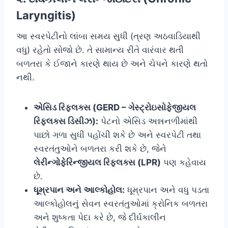
Laryngitis)
આ સ્વરપેટીનો લાંબા સમય સુધી (ત્રણ અઠવાડિયાથી
વધુ) રહેતો સોજો છે. તે સામાન્ય રીતે વારંવાર થતી
બળતરા કે ઈજાને કારણે થાય છે અને ચેપને કારણે થતો
નથી.
એસિડ રિફ્લક્સ (GERD – ગેસ્ટ્રોઇસોફેજીયલ
રિફ્લક્સ ડિસીઝ):
પેટનો એસિડ અન્નનળીમાંથી
પાછો ગળા સુધી પહોંચી શકે છે અને સ્વરપેટી તથા
સ્વરતંતુઓને બળતરા કરી શકે છે, જેને
લેરીન્ગોફેરિન્જીયલ રિફ્લક્સ (LPR)
પણ કહેવાય
છે.
ધૂમ્રપાન અને આલ્કોહોલ:
ધૂમ્રપાન અને વધુ પડતા
આલ્કોહોલનું સેવન સ્વરતંતુઓમાં ક્રોનિક બળતરા
અને શુષ્કતા પેદા કરે છે, જે દીર્ઘકાલીન