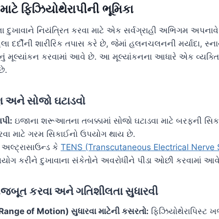
માટે ફિઝિયોથેરાપીની ભૂમિકા
 દુખાવાને નિયંત્રિત કરવા માટે એક સર્વગ્રાહી અભિગમ અપનાવે 
ેલા દર્દીની શારીરિક તપાસ કરે છે, જેમાં હલનચલનની મર્યાદા, સ
ોનું મૂલ્યાંકન કરવામાં આવે છે. આ મૂલ્યાંકનના આધારે એક વ્ય
છે.
રણ અને સોજો ઘટાડવો
પી:
ઇજાના શરૂઆતના તબક્કામાં સોજો ઘટાડવા માટે બરફની સિક
રવા માટે ગરમ સિકાઈનો ઉપયોગ થાય છે.
અલ્ટ્રાસાઉન્ડ કે
TENS (Transcutaneous Electrical Nerve 
ગ કરીને દુખાવાના સંકેતોને અવરોધીને પીડા ઓછી કરવામાં આવે
મજબૂત કરવા અને ગતિશીલતા સુધારવી
 (Range of Motion) સુધારવા માટેની કસરતો:
ફિઝિયોથેરાપિસ્ટ ખ