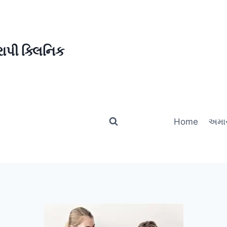
ાપી ક્લિનિક
Home
અમાર