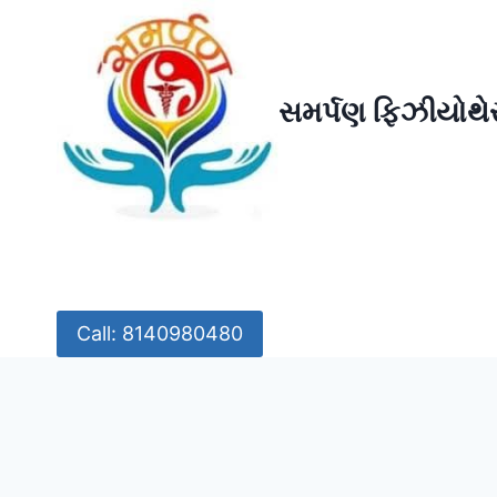
Skip
to
content
સમર્પણ ફિઝીયોથેર
Call: 8140980480