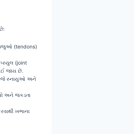
છે:
્જુઓ (tendons)
્સ્યુલ (joint
થઈ જાય છે.
ે જે સ્નાયુઓ અને
ાવો અને જકડતા
કરવાથી ખભાના