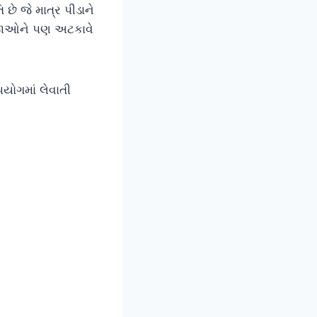
ે જે માત્ર પીડાને
ી ઇજાઓને પણ અટકાવે
પયોગમાં લેવાતી