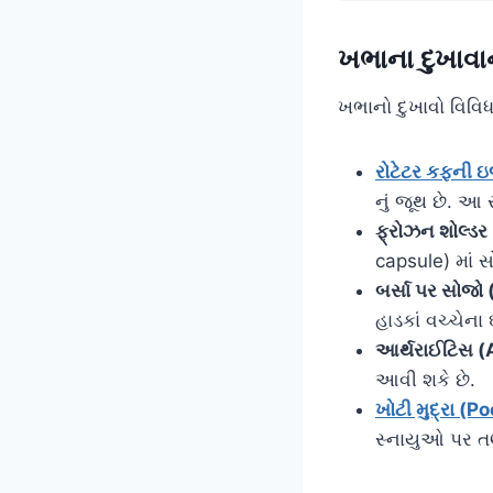
ખભાના દુખાવા
ખભાનો દુખાવો વિવિધ
રોટેટર કફની 
નું જૂથ છે. આ
ફ્રોઝન શોલ્ડર
capsule) માં
બર્સા પર સોજો 
હાડકાં વચ્ચેના
આર્થરાઈટિસ (A
આવી શકે છે.
ખોટી મુદ્રા (P
સ્નાયુઓ પર ત