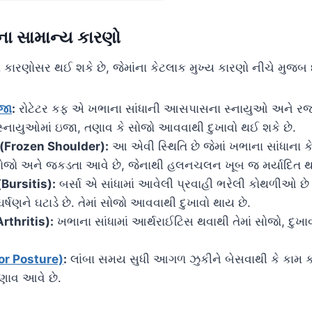
ના સામાન્ય કારણો
 કારણોસર થઈ શકે છે, જેમાંના કેટલાક મુખ્ય કારણો નીચે મુજબ 
ઇજા
:
રોટેટર કફ એ ખભાના સાંધાની આસપાસના સ્નાયુઓ અને રજ
 સ્નાયુઓમાં ઇજા, તણાવ કે સોજો આવવાથી દુખાવો થઈ શકે છે.
 (Frozen Shoulder):
આ એવી સ્થિતિ છે જેમાં ખભાના સાંધાના કેપ
 સોજો અને જકડતા આવે છે, જેનાથી હલનચલન ખૂબ જ મર્યાદિત 
(Bursitis):
બર્સા એ સાંધામાં આવેલી પ્રવાહી ભરેલી કોથળીઓ છ
 ઘર્ષણને ઘટાડે છે. તેમાં સોજો આવવાથી દુખાવો થાય છે.
rthritis):
ખભાના સાંધામાં આર્થરાઈટિસ થવાથી તેમાં સોજો, દુખ
oor Posture)
:
લાંબા સમય સુધી આગળ ઝુકીને બેસવાથી કે કામ 
ણાવ આવે છે.