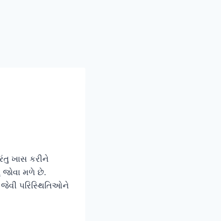
ંતુ ખાસ કરીને
 જોવા મળે છે.
સ જેવી પરિસ્થિતિઓને