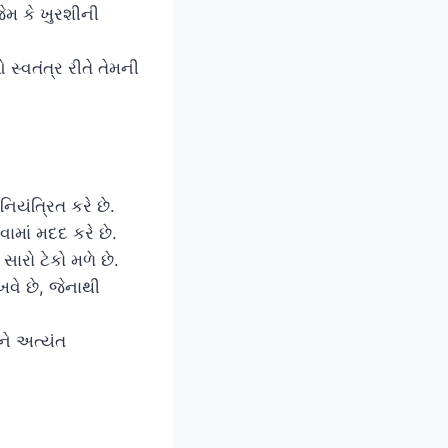
જેમ કે ખુરશીની
સ્વતંત્ર રીતે તેમની
િયંત્રિત કરે છે.
વામાં મદદ કરે છે.
ારો ટેકો મળે છે.
વે છે, જેનાથી
ને અત્યંત