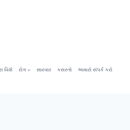
ા વિશે
રોગ
સારવાર
કસરતો
અમારો સંપર્ક કરો