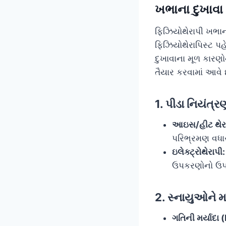
ખભાના દુખાવા 
ફિઝિયોથેરાપી ખભાના
ફિઝિયોથેરાપિસ્ટ પહ
દુખાવાના મૂળ કારણ
તૈયાર કરવામાં આવે 
1. પીડા નિયંત્
આઇસ/હીટ થેરા
પરિભ્રમણ વધા
ઇલેક્ટ્રોથેરાપી:
ઉપકરણોનો ઉપયો
2. સ્નાયુઓને 
ગતિની મર્યાદા