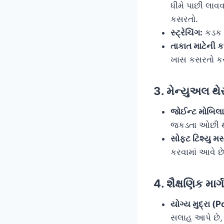
ધીમે પાછી લાવ
કસરતો.
સ્ટ્રેચિંગ:
કડક સ
તાકાત માટેની 
ખાસ કસરતો કરા
3. મેન્યુઅલ થે
જોઈન્ટ મોબિલ
જકડતા ઓછી થ
સોફ્ટ ટિશ્યુ મ
કરવામાં આવે છે
4. શૈક્ષણિક માર્
યોગ્ય મુદ્રા (
સલાહ આપે છે,