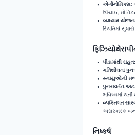
એર્ગોનોમિક્સ:
જ
ઊંચાઈ, મોનિટરન
વ્યાયામ યોજના
સ્થિતિમાં સુધાર
ફિઝિયોથેરાપી
પીડામાંથી રાહત
ગતિશીલતા પુનઃ
સ્નાયુઓની મજ
પુનરાવર્તન અટક
ભવિષ્યમાં થતી
વ્યક્તિગત સાર
અસરકારક બનાવ
નિષ્કર્ષ