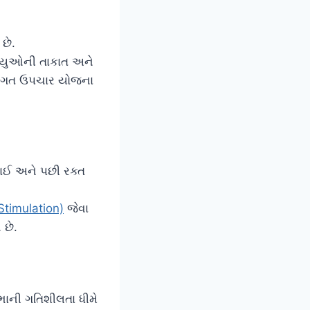
છે.
્નાયુઓની તાકાત અને
ક્તિગત ઉપચાર યોજના
ાઈ અને પછી રક્ત
Stimulation)
જેવા
 છે.
ભાની ગતિશીલતા ધીમે