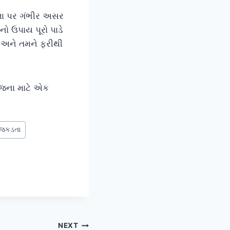
્તા પર ગંભીર અસર
ો ઉપાય પૂરો પાડે
 છે અને તમને ફરીથી
ોજના માટે એક
 જકડતા
NEXT