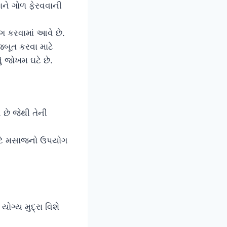
ાને ગોળ ફેરવવાની
ગ કરવામાં આવે છે.
ૂત કરવા માટે
ં જોખમ ઘટે છે.
 છે જેથી તેની
ાટે મસાજનો ઉપયોગ
યોગ્ય મુદ્રા વિશે