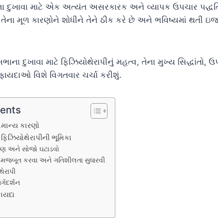
ા દુખાવા માટે એક અત્યંત અસરકારક અને વ્યાપક ઉપચાર પદ્ધતિ છ
ુ તેના મૂળ કારણોને શોધીને તેને ઠીક કરે છે અને ભવિષ્યમાં થત
ા દુખાવા માટે ફિઝિયોથેરાપીનું મહત્વ, તેના મુખ્ય સિદ્ધાંતો, ઉ
ાયદાઓ વિશે વિગતવાર ચર્ચા કરીશું.
tents
ામાન્ય કારણો
 ફિઝિયોથેરાપીની ભૂમિકા
ત્રણ અને સોજો ઘટાડવો
ે મજબૂત કરવા અને ગતિશીલતા સુધારવી
થેરાપી
ર્ગદર્શન
ફાયદા