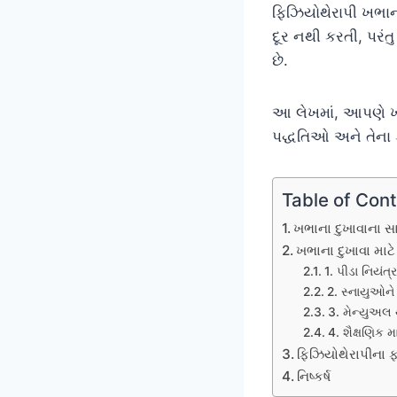
ફિઝિયોથેરાપી ખભાન
દૂર નથી કરતી, પરંત
છે.
આ લેખમાં, આપણે ખભાન
પદ્ધતિઓ અને તેના ફ
Table of Con
ખભાના દુખાવાના સ
ખભાના દુખાવા માટે
1. પીડા નિયં
2. સ્નાયુઓન
3. મેન્યુઅલ 
4. શૈક્ષણિક મા
ફિઝિયોથેરાપીના 
નિષ્કર્ષ