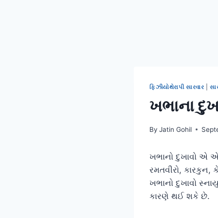
ફિઝીયોથેરાપી સારવાર
|
સા
ખભાના દુખ
By
Jatin Gohil
Sept
ખભાનો દુખાવો એ એક
રમતવીરો, કારકુન, કે
ખભાનો દુખાવો સ્નાય
કારણે થઈ શકે છે.