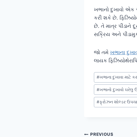
ખભાનો દુખાવો એક એ
કરી શકે છે. ફિઝિયો
છે. તે માત્ર પીડાને 
સક્રિય અને પીડામુક
જો તમે
ખભાના દુખા
લાયક ફિઝિયોથેરાપિ
Post
#
ખભાના દુખાવા માટે 
Tags:
#
ખભાનો દુખાવો ઘરેલુ
#
ફ્રોઝન શોલ્ડર ઉપચ
Post
PREVIOUS