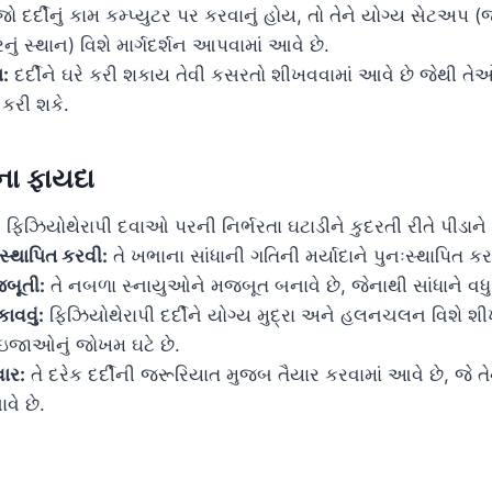
ો દર્દીનું કામ કમ્પ્યુટર પર કરવાનું હોય, તો તેને યોગ્ય સેટઅપ (
ું સ્થાન) વિશે માર્ગદર્શન આપવામાં આવે છે.
:
દર્દીને ઘરે કરી શકાય તેવી કસરતો શીખવવામાં આવે છે જેથી તેઓ 
ો કરી શકે.
ના ફાયદા
:
ફિઝિયોથેરાપી દવાઓ પરની નિર્ભરતા ઘટાડીને કુદરતી રીતે પીડાને ન
સ્થાપિત કરવી:
તે ખભાના સાંધાની ગતિની મર્યાદાને પુનઃસ્થાપિત કર
બૂતી:
તે નબળા સ્નાયુઓને મજબૂત બનાવે છે, જેનાથી સાંધાને વધુ સ
ાવવું:
ફિઝિયોથેરાપી દર્દીને યોગ્ય મુદ્રા અને હલનચલન વિશે શીખ
 ઇજાઓનું જોખમ ઘટે છે.
વાર:
તે દરેક દર્દીની જરૂરિયાત મુજબ તૈયાર કરવામાં આવે છે, જે તે
ે છે.