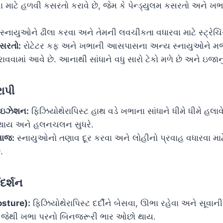
વા માટે હળવી કસરતો કરાવે છે, જેમ કે પેન્ડ્યુલમ કસરતો અને ખભ
્નાયુઓને ઢીલા કરવા અને તેમની લવચીકતા વધારવા માટે સ્ટ્રેચિં
કસરતો:
રોટેટર કફ અને ખભાની આસપાસના અન્ય સ્નાયુઓને મજબ
વવામાં આવે છે. આનાથી સાંધાને વધુ સારો ટેકો મળે છે અને ઇજાનુ
રાપી
ાઇઝેશન:
ફિઝિયોથેરાપિસ્ટ હાથ વડે ખભાના સાંધાને ધીમે ધીમે હલાવે
ાય અને હલનચલન સુધરે.
સાજ:
સ્નાયુઓનો તણાવ દૂર કરવા અને લોહીનો પ્રવાહ વધારવા મ
.
ગદર્શન
Posture):
ફિઝિયોથેરાપિસ્ટ દર્દીને બેસવા, ઊભા રહેવા અને સૂવાની 
 જેથી ખભા પરનો બિનજરૂરી ભાર ઓછો થાય.