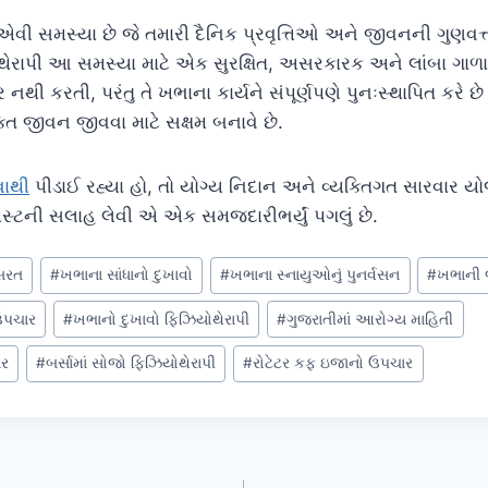
વી સમસ્યા છે જે તમારી દૈનિક પ્રવૃત્તિઓ અને જીવનની ગુણવત
થેરાપી આ સમસ્યા માટે એક સુરક્ષિત, અસરકારક અને લાંબા ગાળાન
દૂર નથી કરતી, પરંતુ તે ખભાના કાર્યને સંપૂર્ણપણે પુનઃસ્થાપિત કરે
્ત જીવન જીવવા માટે સક્ષમ બનાવે છે.
વાથી
પીડાઈ રહ્યા હો, તો યોગ્ય નિદાન અને વ્યક્તિગત સારવાર ય
સ્ટની સલાહ લેવી એ એક સમજદારીભર્યું પગલું છે.
કસરત
#
ખભાના સાંધાનો દુખાવો
#
ખભાના સ્નાયુઓનું પુનર્વસન
#
ખભાની
 ઉપચાર
#
ખભાનો દુખાવો ફિઝિયોથેરાપી
#
ગુજરાતીમાં આરોગ્ય માહિતી
ાર
#
બર્સામાં સોજો ફિઝિયોથેરાપી
#
રોટેટર કફ ઇજાનો ઉપચાર