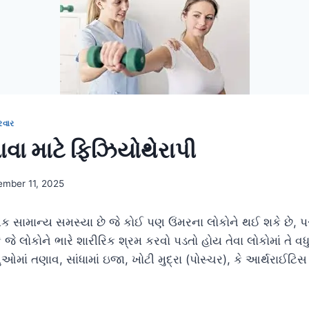
રવાર
ાવા માટે ફિઝિયોથેરાપી
ember 11, 2025
 સામાન્ય સમસ્યા છે જે કોઈ પણ ઉંમરના લોકોને થઈ શકે છે, પર
 જે લોકોને ભારે શારીરિક શ્રમ કરવો પડતો હોય તેવા લોકોમાં તે વધુ
ુઓમાં તણાવ, સાંધામાં ઇજા, ખોટી મુદ્રા (પોસ્ચર), કે આર્થરાઈટિ