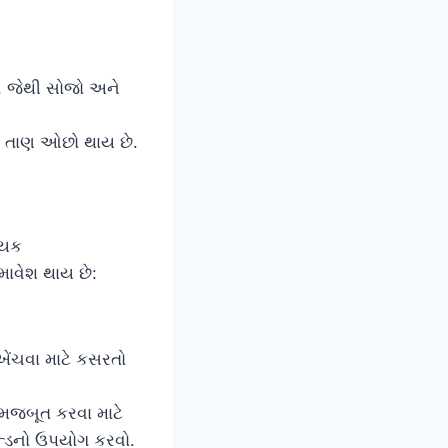
, જેથી સોજો અને
ો તાણ ઓછો થાય છે.
ાયક
માવેશ થાય છે:
ેંચવા માટે કસરતો
ે મજબૂત કરવા માટે
ેન્ડનો ઉપયોગ કરવો.