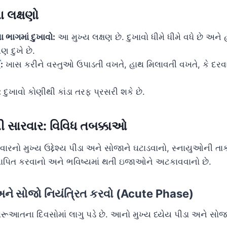
ા લક્ષણો
 ભાગમાં દુખાવો:
આ મુખ્ય લક્ષણ છે. દુખાવો ધીમે ધીમે વધે છે અન
ણ દુખે છે.
ઈ
:
ખાસ કરીને વસ્તુઓ ઉપાડતી વખતે, હાથ મિલાવતી વખતે, કે દરવ
:
દુખાવો કોણીથી કાંડા તરફ પ્રસરી શકે છે.
ી સારવાર: વિવિધ તબક્કાઓ
ારનો મુખ્ય ઉદ્દેશ્ય પીડા અને સોજાને ઘટાડવાનો, સ્નાયુઓની ત
થાપિત કરવાનો અને ભવિષ્યમાં થતી ઇજાઓને અટકાવવાનો છે.
 અને સોજો નિયંત્રિત કરવો (Acute Phase)
ૂઆતના દિવસોમાં લાગુ પડે છે. આનો મુખ્ય ધ્યેય પીડા અને સોજા