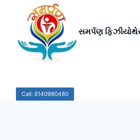
Skip
to
content
સમર્પણ ફિઝીયોથેર
Call: 8140980480