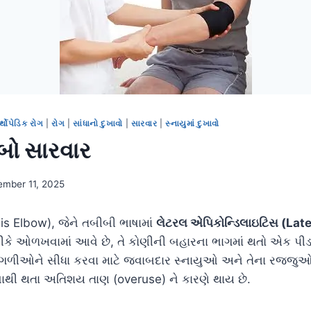
્થોપેડિક રોગ
|
રોગ
|
સાંધાનો દુખાવો
|
સારવાર
|
સ્નાયુમાં દુખાવો
બો સારવાર
ember 11, 2025
is Elbow), જેને તબીબી ભાષામાં
લેટરલ એપિકોન્ડિલાઇટિસ (Late
ીકે ઓળખવામાં આવે છે, તે કોણીની બહારના ભાગમાં થતો એક પી
આંગળીઓને સીધા કરવા માટે જવાબદાર સ્નાયુઓ અને તેના રજ્જુઓ
ાથી થતા અતિશય તાણ (overuse) ને કારણે થાય છે.