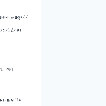
ે હાથના સ્નાયુઓને
ાજાનો હેન્ડલ
ાકાત અને
ને તાત્કાલિક