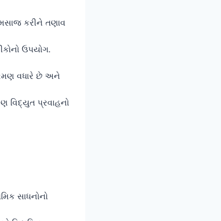
 મસાજ કરીને તણાવ
નીકોનો ઉપયોગ.
રમણ વધારે છે અને
વિદ્યુત પ્રવાહનો
નોમિક સાધનોનો