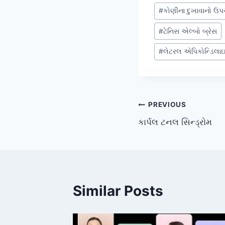
Post
#
કોણીના દુખાવાનો ઉપ
Tags:
#
ટેનિસ એલ્બો બ્રેસ
#
લેટરલ એપિકોન્ડિલા
Post
PREVIOUS
કાર્પલ ટનલ સિન્ડ્રોમ
navigation
Similar Posts