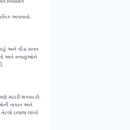
વખતે નિયમિત
ટેકનિક અપનાવો.
રહે અને પીડા સતત
વાનો અને સ્નાયુઓને
ી.
ણપણે મટાડી શકાય છે.
યુઓની તાકાત અને
ય તેટલો ઇલાજ લાંબો