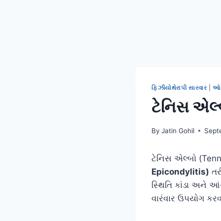
ફિઝીયોથેરાપી સારવાર
|
ઓર
ટેનિસ એલ્
By
Jatin Gohil
Sept
ટેનિસ એલ્બો (Tenn
Epicondylitis)
તર
સ્થિતિ કાંડા અને 
વારંવાર ઉપયોગ કરવ