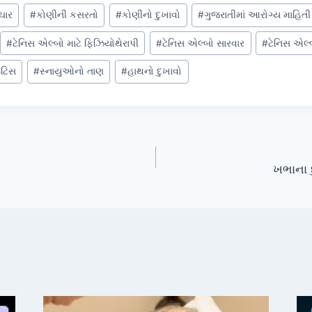
ચાર
#
કોણીની કસરતો
#
કોણીનો દુખાવો
#
ગુજરાતીમાં આરોગ્ય માહિતી
#
ટેનિસ એલ્બો માટે ફિઝિયોથેરાપી
#
ટેનિસ એલ્બો સારવાર
#
ટેનિસ એલ્
ઇટિસ
#
સ્નાયુઓનો તાણ
#
હાથનો દુખાવો
ખભાના દ