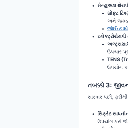
મેન્યુઅલ થેર
સોફ્ટ ટિશ
અને જકડત
જોઈન્ટ મ
ઇલેક્ટ્રોથેરાપ
અલ્ટ્રાસા
ઉપચાર પ્ર
TENS (Tr
ઉપયોગ કરી
તબક્કો 3: જીવન
સારવાર પછી, ફરીથી 
સિક્રેટ સાધનો
ઉપયોગ કરો જે