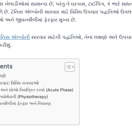
નિસ ખેલાડીઓમાં સામાન્ય છે, પરંતુ તે ઘરકામ, ટાઈપિંગ, કે ભારે સ
ે છે. ટેનિસ એલ્બોની સારવાર માટે વિવિધ ઉપચાર પદ્ધતિઓ ઉપલબ્ધ
ઓ અને જીવનશૈલીમાં ફેરફાર મુખ્ય છે.
ટેનિસ એલ્બોની
સારવાર માટેની પદ્ધતિઓ, તેના લક્ષણો અને ઉપચ
રીશું.
tents
ષણો
રવાર: વિવિધ તબક્કાઓ
ડા અને સોજો નિયંત્રિત કરવો (Acute Phase)
ઝિયોથેરાપી (Physiotherapy)
વનશૈલીમાં ફેરફાર અને નિવારણ