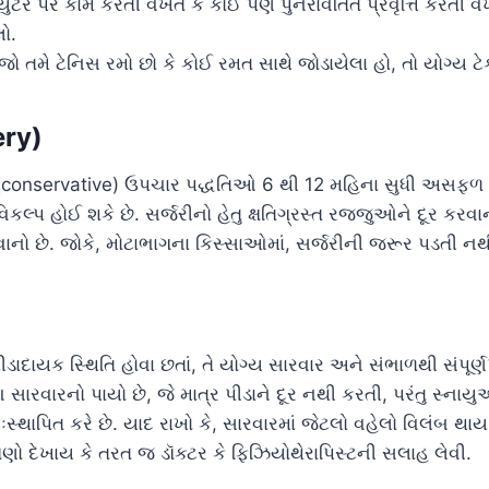
્યુટર પર કામ કરતી વખતે કે કોઈ પણ પુનરાવર્તિત પ્રવૃત્તિ કરતી 
લો.
જો તમે ટેનિસ રમો છો કે કોઈ રમત સાથે જોડાયેલા હો, તો યોગ્ય 
ery)
 (conservative) ઉપચાર પદ્ધતિઓ 6 થી 12 મહિના સુધી અસફળ 
વિકલ્પ હોઈ શકે છે. સર્જરીનો હેતુ ક્ષતિગ્રસ્ત રજ્જુઓને દૂર કર
વવાનો છે. જોકે, મોટાભાગના કિસ્સાઓમાં, સર્જરીની જરૂર પડતી નથ
ાદાયક સ્થિતિ હોવા છતાં, તે યોગ્ય સારવાર અને સંભાળથી સંપૂર્
ારવારનો પાયો છે, જે માત્ર પીડાને દૂર નથી કરતી, પરંતુ સ્ના
નઃસ્થાપિત કરે છે. યાદ રાખો કે, સારવારમાં જેટલો વહેલો વિલંબ થા
્ષણો દેખાય કે તરત જ ડૉક્ટર કે ફિઝિયોથેરાપિસ્ટની સલાહ લેવી.