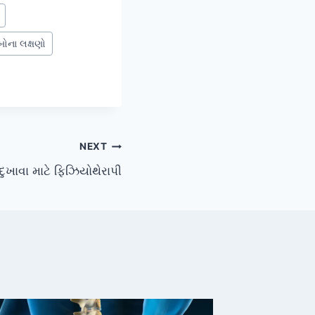
બોના લક્ષણો
NEXT
ુખાવા માટે ફિઝિયોથેરાપી