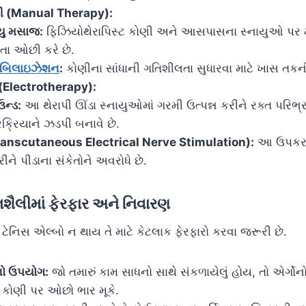
ાપી (Manual Therapy):
્યુ મસાજ:
ફિઝિયોથેરાપિસ્ટ કોણી અને આસપાસના સ્નાયુઓ પર
ા ઓછી કરે છે.
ોબિલાઇઝેશન
:
કોણીના સાંધાની ગતિશીલતા સુધારવા માટે ખાસ તક
ી (Electrotherapy):
ઉન્ડ:
આ થેરાપી ઊંડા સ્નાયુઓમાં ગરમી ઉત્પન્ન કરીને રક્ત પરિભ્
ક્રિયાને ઝડપી બનાવે છે.
anscutaneous Electrical Nerve Stimulation):
આ ઉપકરણ 
ને પીડાના સંકેતોને અવરોધે છે.
શૈલીમાં ફેરફાર અને નિવારણ
ટેનિસ એલ્બો ન થાય તે માટે કેટલાક ફેરફારો કરવા જરૂરી છે.
નો ઉપયોગ:
જો તમારું કામ સાધનો સાથે સંકળાયેલું હોય, તો એર્ગો
 કોણી પર ઓછો ભાર મૂકે.