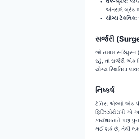
વર્ક-બ્રેક:
કમ્પ
અંતરાલે બ્રેક 
યોગ્ય ટેકનિક:
સર્જરી (Surg
જો તમામ રૂઢિચુસ્ત
રહે, તો સર્જરી એક 
યોગ્ય સ્થિતિમાં લા
નિષ્કર્ષ
ટેનિસ એલ્બો એક પીડ
ફિઝિયોથેરાપી એ આ સ
કાર્યક્ષમતાને પણ પુ
થઈ શકે છે, તેથી લક