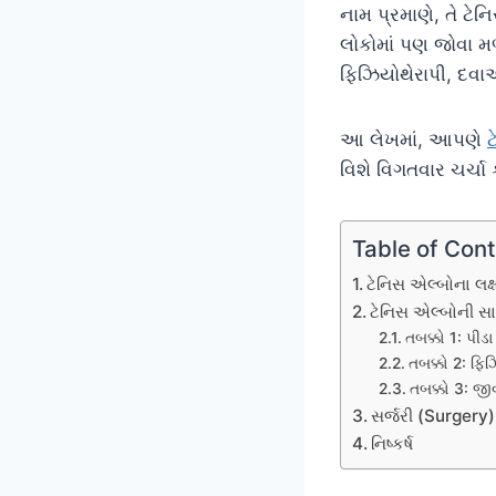
નામ પ્રમાણે, તે ટે
લોકોમાં પણ જોવા મળ
ફિઝિયોથેરાપી, દવા
આ લેખમાં, આપણે
વિશે વિગતવાર ચર્ચા ક
Table of Con
ટેનિસ એલ્બોના લક્
ટેનિસ એલ્બોની સા
તબક્કો 1: પી
તબક્કો 2: ફિ
તબક્કો 3: જી
સર્જરી (Surgery)
નિષ્કર્ષ