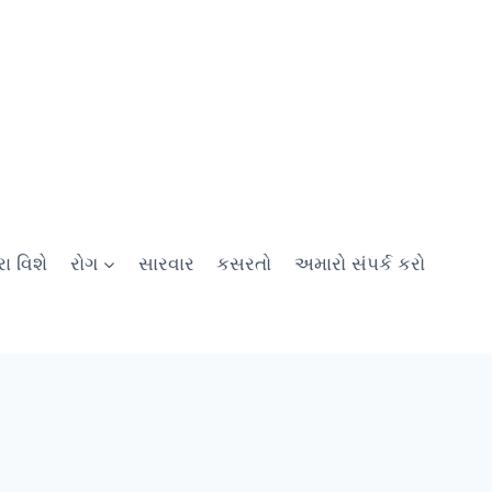
ા વિશે
રોગ
સારવાર
કસરતો
અમારો સંપર્ક કરો