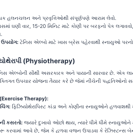
યક હલનચલન અને પ્રવૃત્તિઓથી સંપૂર્ણપણે આરામ લેવો.
સમાં ઘણી વાર, 15-20 મિનિટ માટે કોણી પર બરફનો પેક લગાવવો
.
નો ઉપયોગ:
ટેનિસ એલ્બો માટે ખાસ બ્રેસ પહેરવાથી સ્નાયુઓ પરન
િયોથેરાપી (Physiotherapy)
ેનિસ એલ્બોની સૌથી અસરકારક અને પાયાની સારવાર છે. એક લ
યક્તિગત ઉપચાર યોજના તૈયાર કરે છે જેમાં નીચેની પદ્ધતિઓનો સ
ી (Exercise Therapy):
ેચિંગ:
ફિઝિયોથેરાપિસ્ટ કાંડા અને કોણીના સ્નાયુઓને હળવાશથી ખ
ેની કસરતો:
જ્યારે દુખાવો ઓછો થાય, ત્યારે ધીમે ધીમે સ્નાયુઓન
રૂ કરવામાં આવે છે, જેમ કે હળવા વજન ઉપાડવા કે રેઝિસ્ટન્સ બ