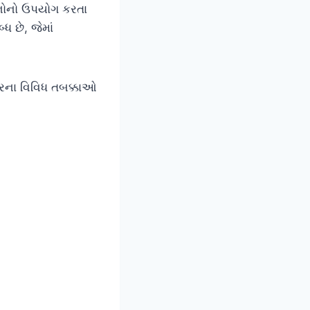
ાધનોનો ઉપયોગ કરતા
 છે, જેમાં
ારના વિવિધ તબક્કાઓ