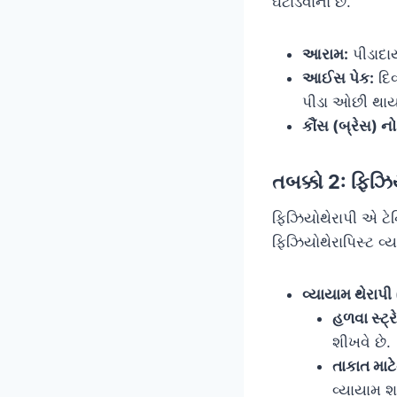
ઘટાડવાનો છે.
આરામ:
પીડાદા
આઈસ પેક:
દિવ
પીડા ઓછી થાય
કૌંસ (બ્રેસ) 
તબક્કો 2: ફિઝ
ફિઝિયોથેરાપી એ ટ
ફિઝિયોથેરાપિસ્ટ વ્
વ્યાયામ થેરાપ
હળવા સ્ટ્ર
શીખવે છે.
તાકાત માટ
વ્યાયામ શ