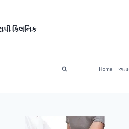
ાપી ક્લિનિક
Home
અમાર