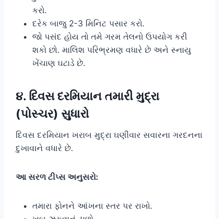
કરો.
દરેક બાજુ 2-3 મિનિટ પસાર કરો.
જો પસંદ હોય તો તમે ગરમ તેલનો ઉપયોગ કરી
શકો છો. માલિશ પરિભ્રમણ વધારે છે અને સ્નાયુ
ખેંચાણ ઘટાડે છે.
૪. દિવસ દરમિયાન તમારી મુદ્રા
(પોસ્ચર) સુધારો
દિવસ દરમિયાન ખરાબ મુદ્રા ઘણીવાર સવારના ગરદનના
દુખાવાને વધારે છે.
આ સરળ ટીપ્સ અનુસરો:
તમારા ફોનને આંખના સ્તર પર રાખો.
ખૂબ ઝૂકવાનું ટાળો.