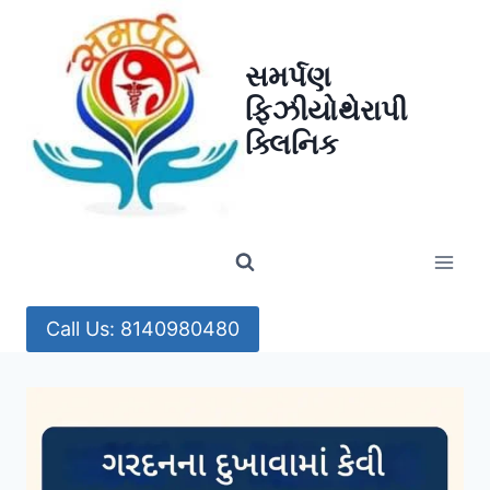
Skip
to
સમર્પણ
content
ફિઝીયોથેરાપી
ક્લિનિક
Call Us: 8140980480