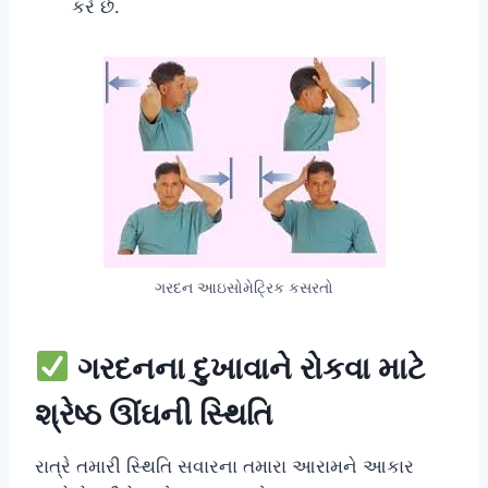
કરે છે.
ગરદન આઇસોમેટ્રિક કસરતો
ગરદનના દુખાવાને રોકવા માટે
શ્રેષ્ઠ ઊંઘની સ્થિતિ
રાત્રે તમારી સ્થિતિ સવારના તમારા આરામને આકાર