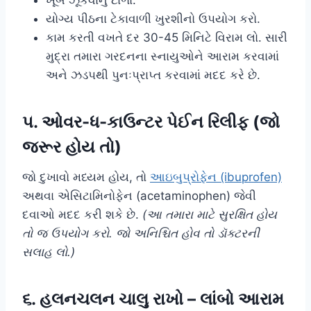
યોગ્ય પીઠના ટેકાવાળી ખુરશીનો ઉપયોગ કરો.
કામ કરતી વખતે દર 30-45 મિનિટે વિરામ લો. સારી
મુદ્રા તમારા ગરદનના સ્નાયુઓને આરામ કરવામાં
અને ઝડપથી પુનઃપ્રાપ્ત કરવામાં મદદ કરે છે.
૫. ઓવર-ધ-કાઉન્ટર પેઈન રિલીફ (જો
જરૂર હોય તો)
જો દુખાવો મધ્યમ હોય, તો
આઇબુપ્રોફેન (ibuprofen)
અથવા એસિટામિનોફેન (acetaminophen) જેવી
દવાઓ મદદ કરી શકે છે.
(આ તમારા માટે સુરક્ષિત હોય
તો જ ઉપયોગ કરો. જો અનિશ્ચિત હોવ તો ડૉક્ટરની
સલાહ લો.)
૬. હલનચલન ચાલુ રાખો – લાંબો આરામ