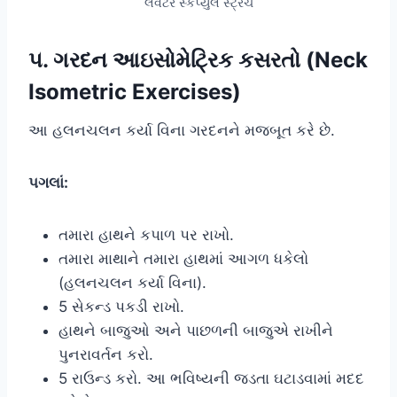
લેવેટર સ્કેપ્યુલે સ્ટ્રેચ
૫. ગરદન આઇસોમેટ્રિક કસરતો (Neck
Isometric Exercises)
આ હલનચલન કર્યા વિના ગરદનને મજબૂત કરે છે.
પગલાં:
તમારા હાથને કપાળ પર રાખો.
તમારા માથાને તમારા હાથમાં આગળ ધકેલો
(હલનચલન કર્યા વિના).
5 સેકન્ડ પકડી રાખો.
હાથને બાજુઓ અને પાછળની બાજુએ રાખીને
પુનરાવર્તન કરો.
5 રાઉન્ડ કરો. આ ભવિષ્યની જડતા ઘટાડવામાં મદદ