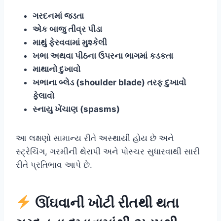
ગરદનમાં જડતા
એક બાજુ તીવ્ર પીડા
માથું ફેરવવામાં મુશ્કેલી
ખભા અથવા પીઠના ઉપરના ભાગમાં કડકતા
માથાનો દુખાવો
ખભાના બ્લેડ (shoulder blade) તરફ દુખાવો
ફેલાવો
સ્નાયુ ખેંચાણ (spasms)
આ લક્ષણો સામાન્ય રીતે અસ્થાયી હોય છે અને
સ્ટ્રેચિંગ, ગરમીની થેરાપી અને પોસ્ચર સુધારવાથી સારી
રીતે પ્રતિભાવ આપે છે.
ઊંઘવાની ખોટી રીતથી થતા