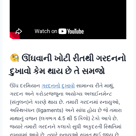
ઊંઘવાની ખોટી રીતથી ગરદનનો
દુખાવો કેમ થાય છે તે સમજો
ઊંઘ દરમિયાન
ગરદનનો દુખાવો
સામાન્ય રીતે માથું,
ગરદન અને કરોડરજ્જુના અયોગ્ય અલાઈનમેન્ટ
(સંતુલન)ને કારણે થાય છે. તમારી ગરદનમાં સ્નાયુઓ,
અસ્થિબંધન (ligaments) અને સાંધા હોય છે જે તમારા
માથાનું વજન (લગભગ 4.5 થી 5 કિલો) ટેકો આપે છે.
જ્યારે તમારી ગરદનને કલાકો સુધી અકુદરતી સ્થિતિમાં
રાખવામાં આવે છે, ત્યારે સ્નાયુઓ સખત થઈ જાય છે,