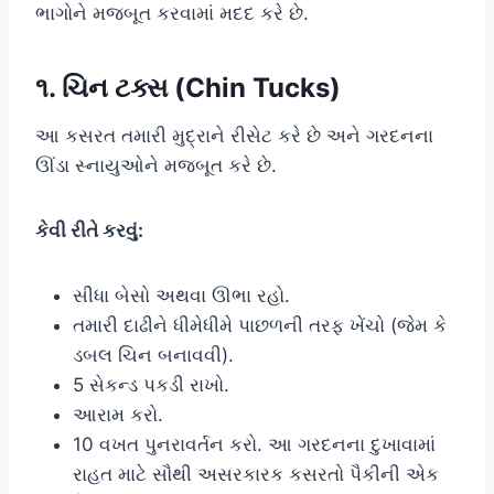
ભાગોને મજબૂત કરવામાં મદદ કરે છે.
૧. ચિન ટક્સ (Chin Tucks)
આ કસરત તમારી મુદ્રાને રીસેટ કરે છે અને ગરદનના
ઊંડા સ્નાયુઓને મજબૂત કરે છે.
કેવી રીતે કરવું:
સીધા બેસો અથવા ઊભા રહો.
તમારી દાઢીને ધીમેધીમે પાછળની તરફ ખેંચો (જેમ કે
ડબલ ચિન બનાવવી).
5 સેકન્ડ પકડી રાખો.
આરામ કરો.
10 વખત પુનરાવર્તન કરો. આ ગરદનના દુખાવામાં
રાહત માટે સૌથી અસરકારક કસરતો પૈકીની એક