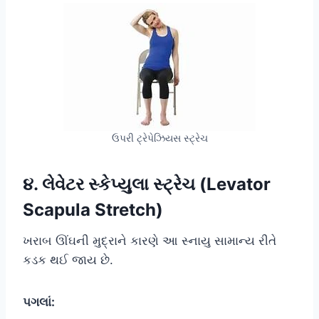
ઉપરી ટ્રેપેઝિયસ સ્ટ્રેચ
૪. લેવેટર સ્કેપ્યુલા સ્ટ્રેચ (Levator
Scapula Stretch)
ખરાબ ઊંઘની મુદ્રાને કારણે આ સ્નાયુ સામાન્ય રીતે
કડક થઈ જાય છે.
પગલાં: