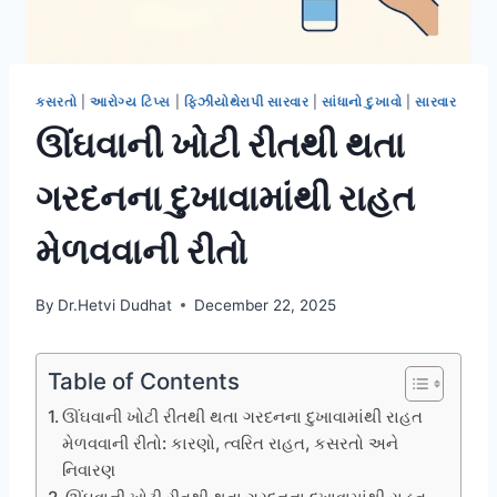
કસરતો
|
આરોગ્ય ટિપ્સ
|
ફિઝીયોથેરાપી સારવાર
|
સાંધાનો દુખાવો
|
સારવાર
ઊંઘવાની ખોટી રીતથી થતા
ગરદનના દુખાવામાંથી રાહત
મેળવવાની રીતો
By
Dr.Hetvi Dudhat
December 22, 2025
Table of Contents
ઊંઘવાની ખોટી રીતથી થતા ગરદનના દુખાવામાંથી રાહત
મેળવવાની રીતો: કારણો, ત્વરિત રાહત, કસરતો અને
નિવારણ