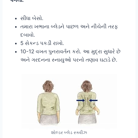
સીધા બેસો.
તમારા ખભાના બ્લેડને પાછળ અને નીચેની તરફ
દબાવો.
5 સેકન્ડ પકડી રાખો.
10-12 વખત પુનરાવર્તન કરો. આ મુદ્રા સુધારે છે
અને ગરદનના સ્નાયુઓ પરનો તણાવ ઘટાડે છે.
શોલ્ડર બ્લેડ સ્ક્વીઝ