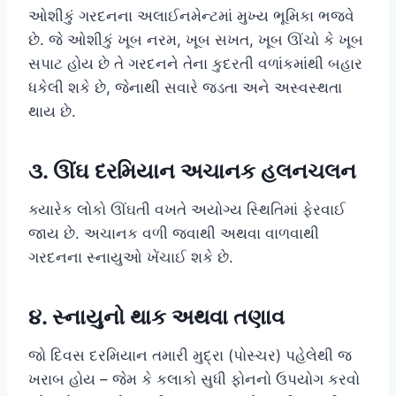
ઓશીકું ગરદનના અલાઈનમેન્ટમાં મુખ્ય ભૂમિકા ભજવે
છે. જે ઓશીકું ખૂબ નરમ, ખૂબ સખત, ખૂબ ઊંચો કે ખૂબ
સપાટ હોય છે તે ગરદનને તેના કુદરતી વળાંકમાંથી બહાર
ધકેલી શકે છે, જેનાથી સવારે જડતા અને અસ્વસ્થતા
થાય છે.
૩. ઊંઘ દરમિયાન અચાનક હલનચલન
ક્યારેક લોકો ઊંઘતી વખતે અયોગ્ય સ્થિતિમાં ફેરવાઈ
જાય છે. અચાનક વળી જવાથી અથવા વાળવાથી
ગરદનના સ્નાયુઓ ખેંચાઈ શકે છે.
૪. સ્નાયુનો થાક અથવા તણાવ
જો દિવસ દરમિયાન તમારી મુદ્રા (પોસ્ચર) પહેલેથી જ
ખરાબ હોય – જેમ કે કલાકો સુધી ફોનનો ઉપયોગ કરવો