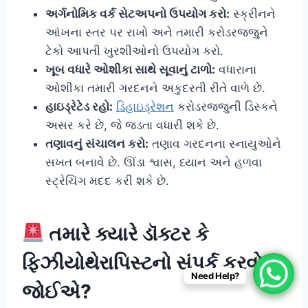
અર્ગનોમિક વર્ક સેટઅપનો ઉપયોગ કરો:
સ્ક્રીનને
આંખના સ્તર પર રાખો અને તમારી કરોડરજ્જુને
ટેકો આપતી ખુરશીઓનો ઉપયોગ કરો.
ખૂબ વધારે ઓશીકા સાથે સૂવાનું ટાળો:
વધારાના
ઓશીકા તમારી ગરદનને અકુદરતી રીતે વાળે છે.
હાઇડ્રેટેડ રહો:
ડિહાઇડ્રેશન
કરોડરજ્જુની ડિસ્કને
અસર કરે છે, જે જડતા વધારી શકે છે.
તણાવનું સંચાલન કરો:
તણાવ ગરદનના સ્નાયુઓને
સખત બનાવે છે. ઊંડા શ્વાસ, ધ્યાન અને હળવા
સ્ટ્રેચિંગ મદદ કરી શકે છે.
તમારે ક્યારે ડૉક્ટર કે
ફિઝીયોથેરાપિસ્ટનો સંપર્ક કરવો
Need Help?
જોઈએ?