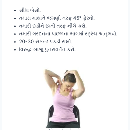
સીધા બેસો.
તમારા માથાને જમણી તરફ 45° ફેરવો.
તમારી દાઢીને છાતી તરફ નીચે કરો.
તમારી ગરદનના પાછળના ભાગમાં સ્ટ્રેચ અનુભવો.
20-30 સેકન્ડ પકડી રાખો.
વિરુદ્ધ બાજુ પુનરાવર્તન કરો.