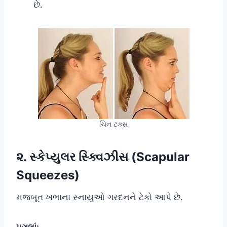
છે.
ચિન ટક્સ
૨. સ્કેપ્યુલર સ્ક્વિઝીસ (Scapular
Squeezes)
મજબૂત ખભાના સ્નાયુઓ ગરદનને ટેકો આપે છે.
પગલાં: