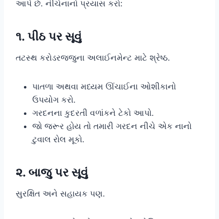
આપે છે. નીચેનાનો પ્રયાસ કરો:
૧. પીઠ પર સૂવું
તટસ્થ કરોડરજ્જુના અલાઈનમેન્ટ માટે શ્રેષ્ઠ.
પાતળા અથવા મધ્યમ ઊંચાઈના ઓશીકાનો
ઉપયોગ કરો.
ગરદનના કુદરતી વળાંકને ટેકો આપો.
જો જરૂર હોય તો તમારી ગરદન નીચે એક નાનો
ટુવાલ રોલ મૂકો.
૨. બાજુ પર સૂવું
સુરક્ષિત અને સહાયક પણ.