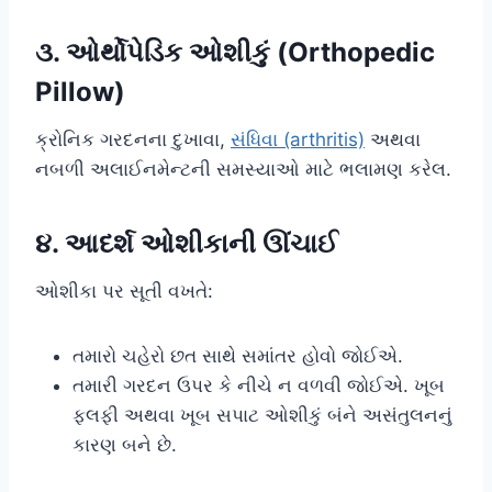
૩. ઓર્થોપેડિક ઓશીકું (Orthopedic
Pillow)
ક્રોનિક ગરદનના દુખાવા,
સંધિવા (arthritis)
અથવા
નબળી અલાઈનમેન્ટની સમસ્યાઓ માટે ભલામણ કરેલ.
૪. આદર્શ ઓશીકાની ઊંચાઈ
ઓશીકા પર સૂતી વખતે:
તમારો ચહેરો છત સાથે સમાંતર હોવો જોઈએ.
તમારી ગરદન ઉપર કે નીચે ન વળવી જોઈએ. ખૂબ
ફ્લફી અથવા ખૂબ સપાટ ઓશીકું બંને અસંતુલનનું
કારણ બને છે.