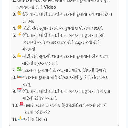
ઊંઘવાની ખોટી રીતથી થતા ગરદનના દુખાવામાંથી રાહત
મેળવવાની રીતો Video
ઊંઘવાની ખોટી રીતથી ગરદનનો દુખાવો કેમ થાય છે તે
સમજો
ખોટી રીતે સૂવાથી તમે અનુભવી શકો તેવા લક્ષણો
ઊંઘવાની ખોટી રીતથી થતા ગરદનના દુખાવામાંથી
ઝડપથી અને અસરકારક રીતે રાહત કેવી રીતે
મેળવવી
ખોટી રીતે સૂવાથી થતા ગરદનના દુખાવાને ઠીક કરવા
માટેની શ્રેષ્ઠ કસરતો
ગરદનના દુખાવાને રોકવા માટે શ્રેષ્ઠ ઊંઘની સ્થિતિ
ગરદનના દુખાવા માટે યોગ્ય ઓશીકું કેવી રીતે પસંદ
કરવું
ઊંઘવાની ખોટી રીતથી થતા ગરદનના દુખાવાને રોકવા
માટેની દૈનિક આદતો
તમારે ક્યારે ડૉક્ટર કે ફિઝીયોથેરાપિસ્ટનો સંપર્ક
કરવો જોઈએ?
અંતિમ વિચારો