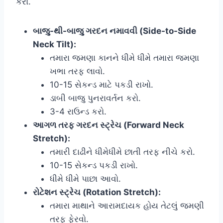
કરો.
બાજુ-થી-બાજુ ગરદન નમાવવી (Side-to-Side
Neck Tilt):
તમારા જમણા કાનને ધીમે ધીમે તમારા જમણા
ખભા તરફ લાવો.
10-15 સેકન્ડ માટે પકડી રાખો.
ડાબી બાજુ પુનરાવર્તન કરો.
3-4 રાઉન્ડ કરો.
આગળ તરફ ગરદન સ્ટ્રેચ (Forward Neck
Stretch):
તમારી દાઢીને ધીમેધીમે છાતી તરફ નીચે કરો.
10-15 સેકન્ડ પકડી રાખો.
ધીમે ધીમે પાછા આવો.
રોટેશન સ્ટ્રેચ (Rotation Stretch):
તમારા માથાને આરામદાયક હોય તેટલું જમણી
તરફ ફેરવો.