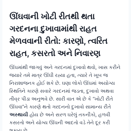
ઊંઘવાની ખોટી રીતથી થતા
ગરદનના દુખાવામાંથી રાહત
મેળવવાની રીતો: કારણો, ત્વરિત
રાહત, કસરતો અને નિવારણ
ઊંઘમાંથી જાગવું અને ગરદનમાં દુખાવો થવો, ખાસ કરીને
જ્યારે તમે માત્ર ઊંઘી રહ્યા હતા, ત્યારે તે ખૂબ જ
નિરાશાજનક હોઈ શકે છે. ઘણા લોકો ઊંઘમાં અયોગ્ય
સ્થિતિને કારણે સવારે ગરદનમાં જડતા, દુખાવો અથવા
તીવ્ર પીડા અનુભવે છે. સારી વાત એ છે કે “ખોટી રીતે
ઊંઘવા”ને કારણે થતો ગરદનનો દુખાવો સામાન્ય રીતે
અસ્થાયી
હોય છે અને સરળ ઘરેલું તકનીકો, હળવી
કસરતો અને યોગ્ય ઊંઘની ​​આદતો વડે તેને દૂર કરી
શકાય છે.