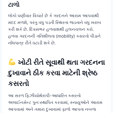
ટાળો
લોકો ઘણીવાર વિચારે છે કે ગરદનને આરામ આપવાથી
મદદ મળશે, પરંતુ વધુ પડતી સ્થિરતા જડતાને વધુ ખરાબ
કરી શકે છે. દિવસભર હળવાશથી હલનચલન કરો.
હળવા ગરદનની ગતિશીલતા (mobility) કસરતો પીડાને
નોંધપાત્ર રીતે ઘટાડી શકે છે.
ખોટી રીતે સૂવાથી થતા ગરદનના
દુખાવાને ઠીક કરવા માટેની શ્રેષ્ઠ
કસરતો
આ સરળ ફિઝીયોથેરાપી-આધારિત કસરતો
અલાઈનમેન્ટ પુનઃસ્થાપિત કરવામાં, સ્નાયુઓને આરામ
આપવામાં અને તમારા દુખાવામાં ફાળો આપતા નબળા