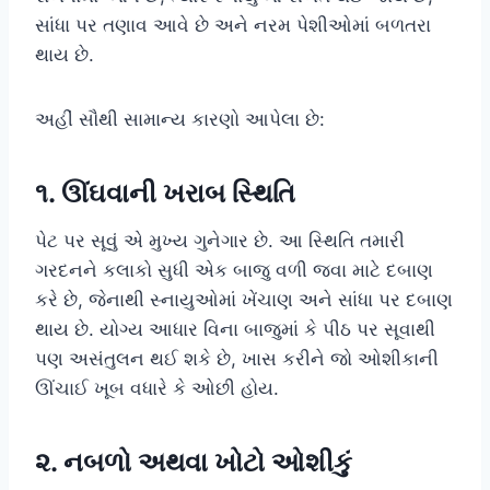
સાંધા પર તણાવ આવે છે અને નરમ પેશીઓમાં બળતરા
થાય છે.
અહીં સૌથી સામાન્ય કારણો આપેલા છે:
૧. ઊંઘવાની ખરાબ સ્થિતિ
પેટ પર સૂવું એ મુખ્ય ગુનેગાર છે. આ સ્થિતિ તમારી
ગરદનને કલાકો સુધી એક બાજુ વળી જવા માટે દબાણ
કરે છે, જેનાથી સ્નાયુઓમાં ખેંચાણ અને સાંધા પર દબાણ
થાય છે. યોગ્ય આધાર વિના બાજુમાં કે પીઠ પર સૂવાથી
પણ અસંતુલન થઈ શકે છે, ખાસ કરીને જો ઓશીકાની
ઊંચાઈ ખૂબ વધારે કે ઓછી હોય.
૨. નબળો અથવા ખોટો ઓશીકું