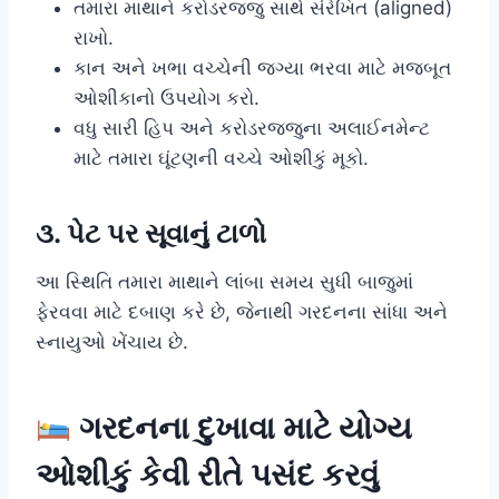
તમારા માથાને કરોડરજ્જુ સાથે સંરેખિત (aligned)
રાખો.
કાન અને ખભા વચ્ચેની જગ્યા ભરવા માટે મજબૂત
ઓશીકાનો ઉપયોગ કરો.
વધુ સારી હિપ અને કરોડરજ્જુના અલાઈનમેન્ટ
માટે તમારા ઘૂંટણની વચ્ચે ઓશીકું મૂકો.
૩. પેટ પર સૂવાનું ટાળો
આ સ્થિતિ તમારા માથાને લાંબા સમય સુધી બાજુમાં
ફેરવવા માટે દબાણ કરે છે, જેનાથી ગરદનના સાંધા અને
સ્નાયુઓ ખેંચાય છે.
ગરદનના દુખાવા માટે યોગ્ય
ઓશીકું કેવી રીતે પસંદ કરવું