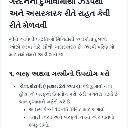
ગરદનના દુખાવામાંથી ઝડપથી
અને અસરકારક રીતે રાહત કેવી
રીતે મેળવવી
નીચે આપેલી પદ્ધતિઓ મિનિટોથી કલાકોમાં દુખાવો
ઓછો કરવા માટે સૌથી અસરકારક છે. ઝડપી પરિણામો
માટે તમે તેમને જોડી શકો છો.
૧. બરફ અથવા ગરમીનો ઉપયોગ કરો
કોલ્ડ થેરાપી (પ્રથમ 24 કલાક):
જો દુખાવો નવો
હોય, તો બરફનો ઉપયોગ કરો. ઠંડી બળતરા ઘટાડે છે
અને દુખાવાને બહેરો કરે છે.
આઇસ પેકને 10-15 મિનિટ માટે લગાવો.
તમારી ત્વચા અને બરફની વચ્ચે એક પાતળો
કપડું રાખો.