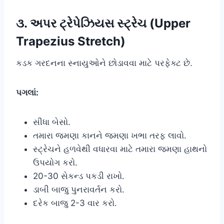
૩. અપર ટ્રેપેઝિયસ સ્ટ્રેચ (Upper
Trapezius Stretch)
કડક ગરદનના સ્નાયુઓને છોડાવવા માટે પરફેક્ટ છે.
પગલાં:
સીધા બેસો.
તમારા જમણા કાનને જમણા ખભા તરફ લાવો.
સ્ટ્રેચને હળવેથી વધારવા માટે તમારા જમણા હાથનો
ઉપયોગ કરો.
20-30 સેકન્ડ પકડી રાખો.
ડાબી બાજુ પુનરાવર્તન કરો.
દરેક બાજુ 2-3 વાર કરો.