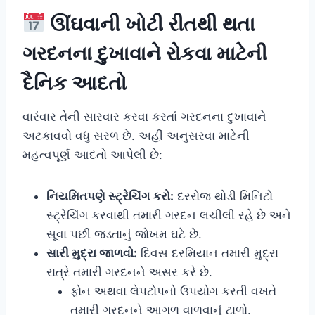
ઊંઘવાની ખોટી રીતથી થતા
ગરદનના દુખાવાને રોકવા માટેની
દૈનિક આદતો
વારંવાર તેની સારવાર કરવા કરતાં ગરદનના દુખાવાને
અટકાવવો વધુ સરળ છે. અહીં અનુસરવા માટેની
મહત્વપૂર્ણ આદતો આપેલી છે:
નિયમિતપણે સ્ટ્રેચિંગ કરો:
દરરોજ થોડી મિનિટો
સ્ટ્રેચિંગ કરવાથી તમારી ગરદન લચીલી રહે છે અને
સૂવા પછી જડતાનું જોખમ ઘટે છે.
સારી મુદ્રા જાળવો:
દિવસ દરમિયાન તમારી મુદ્રા
રાત્રે તમારી ગરદનને અસર કરે છે.
ફોન અથવા લેપટોપનો ઉપયોગ કરતી વખતે
તમારી ગરદનને આગળ વાળવાનું ટાળો.