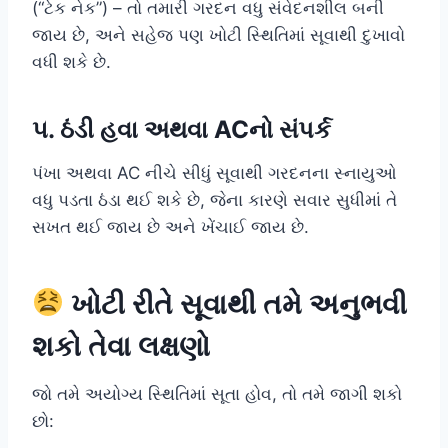
(“ટેક નેક”) – તો તમારી ગરદન વધુ સંવેદનશીલ બની
જાય છે, અને સહેજ પણ ખોટી સ્થિતિમાં સૂવાથી દુખાવો
વધી શકે છે.
૫. ઠંડી હવા અથવા ACનો સંપર્ક
પંખા અથવા AC નીચે સીધું સૂવાથી ગરદનના સ્નાયુઓ
વધુ પડતા ઠંડા થઈ શકે છે, જેના કારણે સવાર સુધીમાં તે
સખત થઈ જાય છે અને ખેંચાઈ જાય છે.
ખોટી રીતે સૂવાથી તમે અનુભવી
શકો તેવા લક્ષણો
જો તમે અયોગ્ય સ્થિતિમાં સૂતા હોવ, તો તમે જાગી શકો
છો: