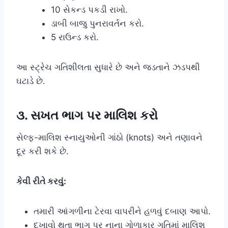
10 સેકન્ડ પકડી રાખો.
ડાબી બાજુ પુનરાવર્તન કરો.
5 રાઉન્ડ કરો.
આ સ્ટ્રેચ ગતિશીલતા સુધારે છે અને જડતાને ઝડપથી
ઘટાડે છે.
૩. સખત ભાગ પર માલિશ કરો
સેલ્ફ-માલિશ સ્નાયુઓની ગાંઠો (knots) અને તણાવને
દૂર કરી શકે છે.
કેવી રીતે કરવું:
તમારી આંગળીના ટેરવા વાપરીને હળવું દબાણ આપો.
દુખાવો થતા ભાગ પર નાના ગોળાકાર ગતિમાં માલિશ