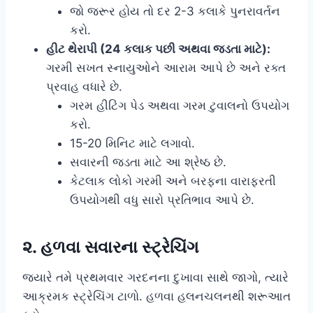
જો જરૂર હોય તો દર 2-3 કલાકે પુનરાવર્તન
કરો.
હીટ થેરાપી (24 કલાક પછી અથવા જડતા માટે):
ગરમી સખત સ્નાયુઓને આરામ આપે છે અને રક્ત
પ્રવાહ વધારે છે.
ગરમ હીટિંગ પેડ અથવા ગરમ ટુવાલનો ઉપયોગ
કરો.
15-20 મિનિટ માટે લગાવો.
સવારની જડતા માટે આ શ્રેષ્ઠ છે.
કેટલાક લોકો ગરમી અને બરફના વારાફરતી
ઉપયોગથી વધુ સારો પ્રતિભાવ આપે છે.
૨. હળવા સવારના સ્ટ્રેચિંગ
જ્યારે તમે પ્રથમવાર ગરદનના દુખાવા સાથે જાગો, ત્યારે
આક્રમક સ્ટ્રેચિંગ ટાળો. હળવા હલનચલનથી શરૂઆત