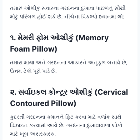
તમારું ઓશીકું સવારના ગરદનના દુખાવા પાછળનું સૌથી
મોટું પરિબળ હોઈ શકે છે. નીચેના વિકલ્પો ધ્યાનમાં લો:
૧. મેમરી ફોમ ઓશીકું (Memory
Foam Pillow)
તમારા માથા અને ગરદનના આકારને અનુકૂળ બનાવે છે,
ઉત્તમ ટેકો પૂરો પાડે છે.
૨. સર્વાઇકલ કોન્ટૂર ઓશીકું (Cervical
Contoured Pillow)
કુદરતી ગરદનના કમાનને ફિટ કરવા માટે વળાંક સાથે
ડિઝાઇન કરવામાં આવે છે. ગરદનના દુખાવાવાળા લોકો
માટે ખૂબ અસરકારક.