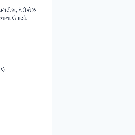
યટીકા, વેરીકોઝ
વાના ઉપાયો.
s).