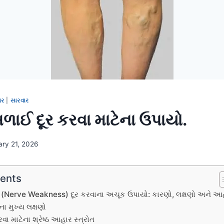
ચર
|
સારવાર
ાઈ દૂર કરવા માટેના ઉપાયો.
ary 21, 2026
tents
(Nerve Weakness) દૂર કરવાના અચૂક ઉપાયો: કારણો, લક્ષણો અને આ
 મુખ્ય લક્ષણો
ા માટેના શ્રેષ્ઠ આહાર સ્ત્રોત