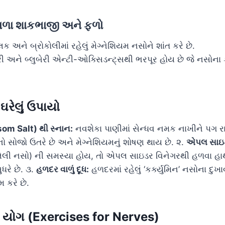
ાવાળા શાકભાજી અને ફળો
ક અને બ્રોકોલીમાં રહેલું મેગ્નેશિયમ નસોને શાંત કરે છે.
ેરી અને બ્લુબેરી એન્ટી-ઓક્સિડન્ટ્સથી ભરપૂર હોય છે જે નસોના
રેલું ઉપાયો
om Salt) થી સ્નાન:
નવશેકા પાણીમાં સેન્ધવ નમક નાખીને પગ 
ો સોજો ઉતરે છે અને મેગ્નેશિયમનું શોષણ થાય છે. ૨.
એપલ સાઇડ
ૂલેલી નસો) ની સમસ્યા હોય, તો એપલ સાઇડર વિનેગરથી હળવા હા
ધરે છે. ૩.
હળદર વાળું દૂધ:
હળદરમાં રહેલું ‘કર્ક્યુમિન’ નસોના દુખા
 કરે છે.
 યોગ (Exercises for Nerves)