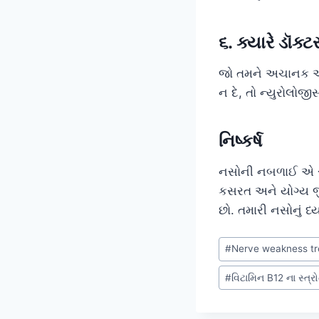
૬. ક્યારે ડૉક
જો તમને અચાનક અંગ
ન દે, તો ન્યુરોલો
નિષ્કર્ષ
નસોની નબળાઈ એ સૂચ
કસરત અને યોગ્ય જી
છો. તમારી નસોનું ધ્
Post
#
Nerve weakness tre
Tags:
#
વિટામિન B12 ના સ્ત્ર