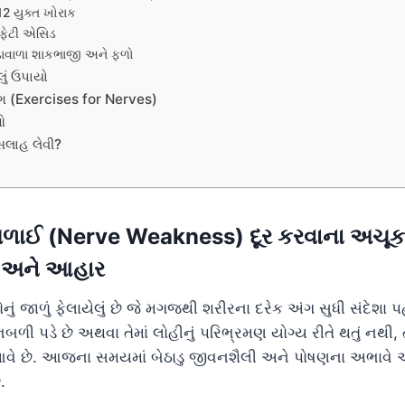
12 યુક્ત ખોરાક
ફેટી એસિડ
દડાવાળા શાકભાજી અને ફળો
ું ઉપાયો
ગ (Exercises for Nerves)
ઓ
 સલાહ લેવી?
ાઈ (Nerve Weakness) દૂર કરવાના અચૂક
ો અને આહાર
ં જાળું ફેલાયેલું છે જે મગજથી શરીરના દરેક અંગ સુધી સંદેશા પહો
ળી પડે છે અથવા તેમાં લોહીનું પરિભ્રમણ યોગ્ય રીતે થતું નથી, ત્
આવે છે. આજના સમયમાં બેઠાડુ જીવનશૈલી અને પોષણના અભાવે
.