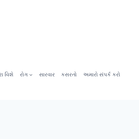
ા વિશે
રોગ
સારવાર
કસરતો
અમારો સંપર્ક કરો