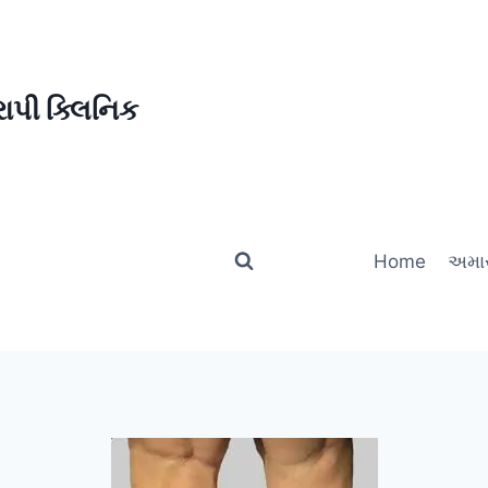
ાપી ક્લિનિક
Home
અમાર