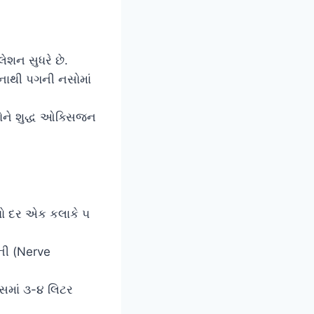
ેશન સુધરે છે.
નાથી પગની નસોમાં
સોને શુદ્ધ ઓક્સિજન
 તો દર એક કલાકે ૫
ની (Nerve
વસમાં ૩-૪ લિટર