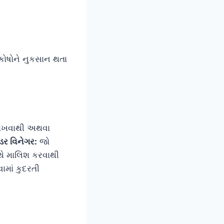
 કોષોને નુકસાન થતા
રાખવાથી અથવા
ર વિનેગર:
જો
થે માલિશ કરવાથી
વામાં કુદરતી