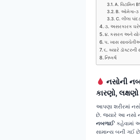
A. વિટામિન B
B. ઓમેગા-૩ 
C. લીલા પાં
૩. અસરકારક ઘરેલ
૪. કસરત અને યો
૫. ખાસ સાવચેતી
૬. ક્યારે ડૉક્ટરની
નિષ્કર્ષ
નસોની નબળ
કારણો, લક્ષણ
આપણા શરીરમાં નસોનુ
છે. જ્યારે આ નસો નબ
નબળાઈ’
કહેવામાં 
સામાન્ય બની ગઈ છે