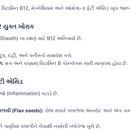
ટે વિટામિન B12, મેગ્નેશિયમ અને ઓમેગા-૩ ફેટી એસિડ ખૂબ જરૂર
 યુક્ત ખોરાક
heath) ના રક્ષણ માટે B12 અનિવાર્ય છે.
દૂધ, દહીં, અને પનીરનો સમાવેશ કરો.
ળ:
મગ અને ચણામાં વિટામિન B કોમ્પ્લેક્સ સારી માત્રામાં હોય છે.
ેટી એસિડ
ો (Inflammation) ઘટાડે છે.
ળસી (Flax seeds):
રોજ સવારે પલાળેલા અખરોટ અને એક ચ
ને પાણીમાં પલાળીને લેવાથી નસોની બ્લોકેજ ખુલે છે.