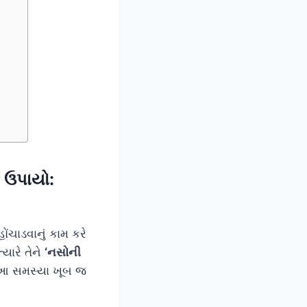
 ઉપાયો:
ંચાડવાનું કામ કરે
યારે તેને
‘નસોની
 આ સમસ્યા ખૂબ જ