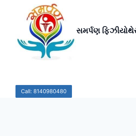
Skip
to
content
સમર્પણ ફિઝીયોથેર
Call: 8140980480