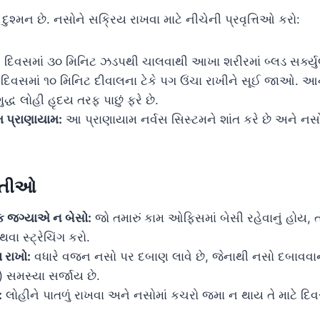
દુશ્મન છે. નસોને સક્રિય રાખવા માટે નીચેની પ્રવૃત્તિઓ કરો:
:
દિવસમાં ૩૦ મિનિટ ઝડપથી ચાલવાથી આખા શરીરમાં બ્લડ સર્ક્યુલ
દિવસમાં ૧૦ મિનિટ દીવાલના ટેકે પગ ઉંચા રાખીને સૂઈ જાઓ. આ
દ્ધ લોહી હૃદય તરફ પાછું ફરે છે.
 પ્રાણાયામ:
આ પ્રાણાયામ નર્વસ સિસ્ટમને શાંત કરે છે અને ન
ેતીઓ
 જગ્યાએ ન બેસો:
જો તમારું કામ ઓફિસમાં બેસી રહેવાનું હોય,
ા સ્ટ્રેચિંગ કરો.
 રાખો:
વધારે વજન નસો પર દબાણ લાવે છે, જેનાથી નસો દબાવવા
 સમસ્યા સર્જાય છે.
:
લોહીને પાતળું રાખવા અને નસોમાં કચરો જમા ન થાય તે માટે દિ