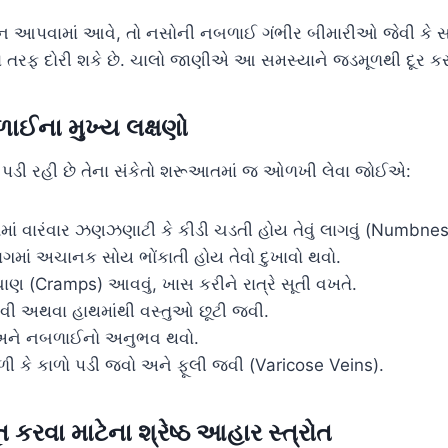
 આપવામાં આવે, તો નસોની નબળાઈ ગંભીર બીમારીઓ જેવી કે સા
 તરફ દોરી શકે છે. ચાલો જાણીએ આ સમસ્યાને જડમૂળથી દૂર કર
ાઈના મુખ્ય લક્ષણો
 પડી રહી છે તેના સંકેતો શરૂઆતમાં જ ઓળખી લેવા જોઈએ:
ં વારંવાર ઝણઝણાટી કે કીડી ચડતી હોય તેવું લાગવું (Numbnes
ગમાં અચાનક સોય ભોંકાતી હોય તેવો દુખાવો થવો.
ચાણ (Cramps) આવવું, ખાસ કરીને રાત્રે સૂતી વખતે.
ી અથવા હાથમાંથી વસ્તુઓ છૂટી જવી.
ને નબળાઈનો અનુભવ થવો.
ળી કે કાળો પડી જવો અને ફૂલી જવી (Varicose Veins).
કરવા માટેના શ્રેષ્ઠ આહાર સ્ત્રોત