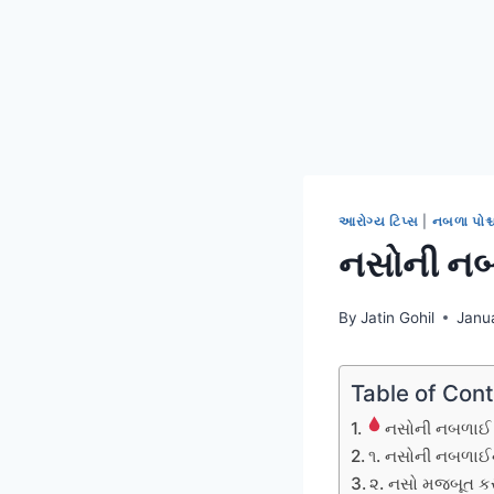
આરોગ્ય ટિપ્સ
|
નબળા પોશ્
નસોની નબળ
By
Jatin Gohil
Janu
Table of Con
નસોની નબળાઈ 
૧. નસોની નબળાઈના
૨. નસો મજબૂત કરવ