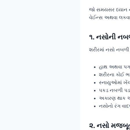
જો સમયસર ધ્યાન ન
વેઈન્સ અથવા લકવા
૧. નસોની નબળ
શરીરમાં નસો નબળી
હાથ અથવા પગમા
શરીરના કોઈ ભા
સ્નાયુઓમાં ખેં
પકડ નબળી પડવ
અકારણ થાક અ
નસોનો રંગ વાદ
૨. નસો મજબૂત 