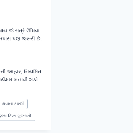
ય જે રાત્રે ઊંઘવા
 તપાસ પણ જરૂરી છે.
દરતી આહાર, નિયમિત
ર્યક્ષમ બનાવી શકો
ક થવાના કારણો
હેલ્થ ટિપ્સ ગુજરાતી.