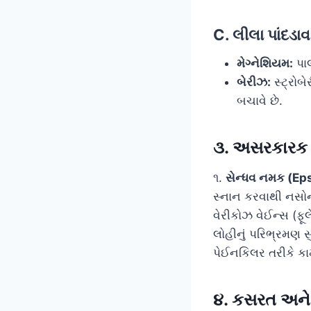
C. લીલા પાંદડ
મેગ્નેશિયમ:
પાલ
બેરીઝ:
સ્ટ્રોબ
બચાવે છે.
૩. અસરકારક ઘ
૧.
સેન્ધવ નમક (Eps
સ્નાન કરવાથી નસોન
વેરીકોઝ વેઈન્સ (ફ
લોહીનું પરિભ્રમણ સુ
પેઈનકિલર તરીકે કામ
૪. કસરત અને