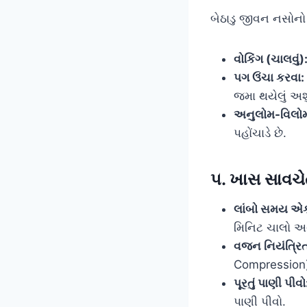
બેઠાડુ જીવન નસોનો 
વોકિંગ (ચાલવું)
પગ ઉંચા કરવા:
જમા થયેલું અશુ
અનુલોમ-વિલોમ
પહોંચાડે છે.
૫. ખાસ સાવચ
લાંબો સમય એક
મિનિટ ચાલો અથવ
વજન નિયંત્રિત
Compression)
પૂરતું પાણી પીવો
પાણી પીવો.