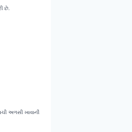
ી છે.
મચી અળસી ખાવાની