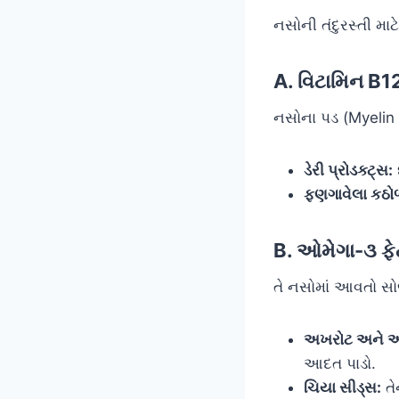
નસોની તંદુરસ્તી મા
A. વિટામિન B12
નસોના પડ (Myelin S
ડેરી પ્રોડક્ટ્સ:
ફણગાવેલા કઠો
B. ઓમેગા-૩ ફ
તે નસોમાં આવતો સોજ
અખરોટ અને અ
આદત પાડો.
ચિયા સીડ્સ:
તે