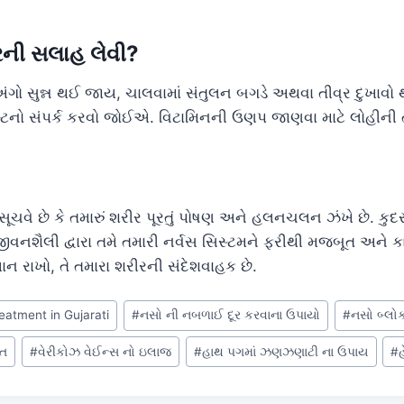
્ટરની સલાહ લેવી?
ો સુન્ન થઈ જાય, ચાલવામાં સંતુલન બગડે અથવા તીવ્ર દુખાવો થા
જીસ્ટનો સંપર્ક કરવો જોઈએ. વિટામિનની ઉણપ જાણવા માટે લોહીની
વે છે કે તમારું શરીર પૂરતું પોષણ અને હલનચલન ઝંખે છે. કુ
વનશૈલી દ્વારા તમે તમારી નર્વસ સિસ્ટમને ફરીથી મજબૂત અને કા
યાન રાખો, તે તમારા શરીરની સંદેશવાહક છે.
atment in Gujarati
#
નસો ની નબળાઈ દૂર કરવાના ઉપાયો
#
નસો બ્લો
ોત
#
વેરીકોઝ વેઈન્સ નો ઇલાજ
#
હાથ પગમાં ઝણઝણાટી ના ઉપાય
#