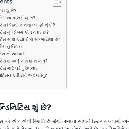
tents
િસ શું છે?
ટિસ નાં કારણો શું છે?
ટિસ ચિહ્નો અનેનાં લક્ષણો શું છે?
ટિસ નું જોખમ કોને વધારે છે?
િટિસ સાથે કયા રોગો સંકળાયેલા છે?
ટિસ નું નિદાન
િટિસ ની સારવાર
િસ શું ખાવું અને શું ન ખાવું?
ટિસ માટે ઘરેલું ઉપચાર
નિટિસને કેવી રીતે અટકાવવું?
ન્ડિનિટિસ શું છે?
ટિસ એ એક એવી સ્થિતિ છે જેમાં ખભાના સાંધાને સ્થિર રાખવામાં અન
ુઓ અને તેમના કંડરા (ટેન્ડન્સ) માં સોજો આવે છે. આ સ્થિતિને ઇમ