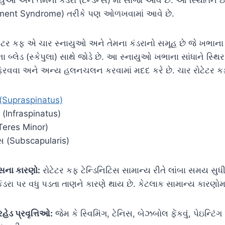
gement Syndrome) તરીકે પણ ઓળખવામાં આવે છે.
ેટર કફ એ ચાર સ્નાયુઓ અને તેમના કંડરાનો સમૂહ છે જે ખભાના 
બ્લેડ (સ્કેપુલા) સાથે જોડે છે. આ સ્નાયુઓ ખભાના સાંધાને સ્થિર
ફેરવવા અને અન્ય હલનચલન કરવામાં મદદ કરે છે. ચાર રોટેટર ક
સ (Supraspinatus)
સ (Infraspinatus)
(Teres Minor)
િસ (Subscapularis)
િસના કારણો:
રોટેટર કફ ટેન્ડિનિટિસ સામાન્ય રીતે લાંબા સમય સુધી
 પર વધુ પડતા તાણને કારણે થાય છે. કેટલાક સામાન્ય કારણોમાં
ેડ પ્રવૃત્તિઓ:
જેમ કે સ્વિમિંગ, ટેનિસ, બેઝબોલ ફેંકવું, પેઇન્ટિ