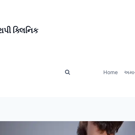
ાપી ક્લિનિક
Home
અમાર