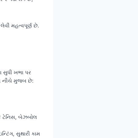
વી મહત્વપૂર્ણ છે.
ળા સુધી ખભા પર
 નીચે મુજબ છે:
કે ટેનિસ, બેઝબોલ
ન્ટિંગ, સુથારી કામ