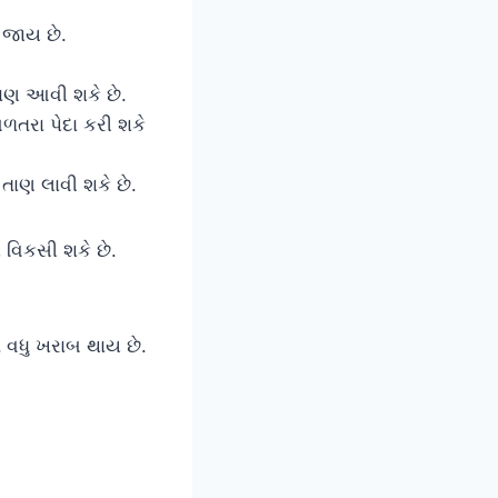
 જાય છે.
તાણ આવી શકે છે.
બળતરા પેદા કરી શકે
તાણ લાવી શકે છે.
 વિકસી શકે છે.
 વધુ ખરાબ થાય છે.