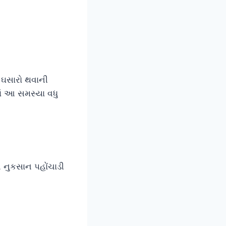
ં ઘસારો થવાની
માં આ સમસ્યા વધુ
 નુકસાન પહોંચાડી