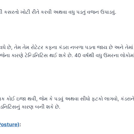
કસરતો ખોટી રીતે કરવી અથવા વધુ પડતું વજન ઉપાડવું.
વધે છે, તેમ તેમ રોટેટર કફના કંડરા નબળા પડતા જાય છે અને તેમા
 જેના કારણે ટેન્ડિનિટિસ થઈ શકે છે. 40 વર્ષથી વધુ ઉંમરના લોકો
કોઈ ઇજા થવી, જેમ કે પડવું અથવા સીધો ફટકો લાગવો, કંડરાને
્ડિનિટિસનું કારણ બની શકે છે.
 Posture)
: