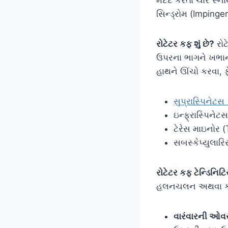
સિન્ડ્રોમ (Impin
રોટેટર કફ શું છે?
રોટ
ઉપરના ભાગને ખભાના 
હાથને ઊંચો કરવા, 
સુપ્રાસ્પિનેટ
ઇન્ફ્રાસ્પિનેટ
ટેરેસ માઇનોર 
સબસ્કેપ્યુલાર
રોટેટર કફ ટેન્ડિનિટ
હલનચલન અથવા કંડરા
વારંવારની ઓવરહ