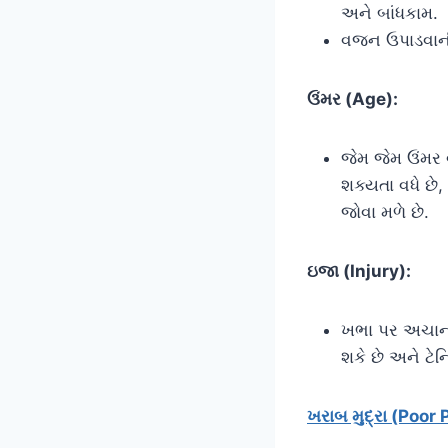
અને બાંધકામ.
વજન ઉપાડવાની 
ઉંમર (Age):
જેમ જેમ ઉંમર 
શક્યતા વધે છે,
જોવા મળે છે.
ઇજા (Injury):
ખભા પર અચાનક 
શકે છે અને ટેન
ખરાબ મુદ્રા (Poor