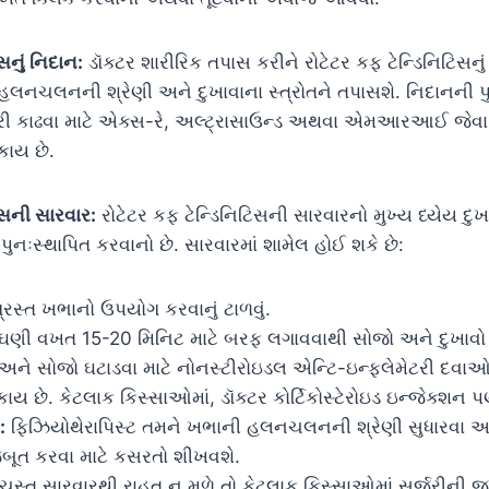
સનું નિદાન:
ડૉક્ટર શારીરિક તપાસ કરીને રોટેટર કફ ટેન્ડિનિટિસનું
લનચલનની શ્રેણી અને દુખાવાના સ્ત્રોતને તપાસશે. નિદાનની પ
ી કાઢવા માટે એક્સ-રે, અલ્ટ્રાસાઉન્ડ અથવા એમઆરઆઈ જેવા ઇ
ાય છે.
િસની સારવાર:
રોટેટર કફ ટેન્ડિનિટિસની સારવારનો મુખ્ય ધ્યેય દ
 પુનઃસ્થાપિત કરવાનો છે. સારવારમાં શામેલ હોઈ શકે છે:
સ્ત ખભાનો ઉપયોગ કરવાનું ટાળવું.
 ઘણી વખત 15-20 મિનિટ માટે બરફ લગાવવાથી સોજો અને દુખાવો
 અને સોજો ઘટાડવા માટે નોનસ્ટીરોઇડલ એન્ટિ-ઇન્ફ્લેમેટરી દવા
ય છે. કેટલાક કિસ્સાઓમાં, ડૉક્ટર કોર્ટિકોસ્ટેરોઇડ ઇન્જેક્શન 
:
ફિઝિયોથેરાપિસ્ટ તમને ખભાની હલનચલનની શ્રેણી સુધારવા
બૂત કરવા માટે કસરતો શીખવશે.
ચુસ્ત સારવારથી રાહત ન મળે તો કેટલાક કિસ્સાઓમાં સર્જરીની જર