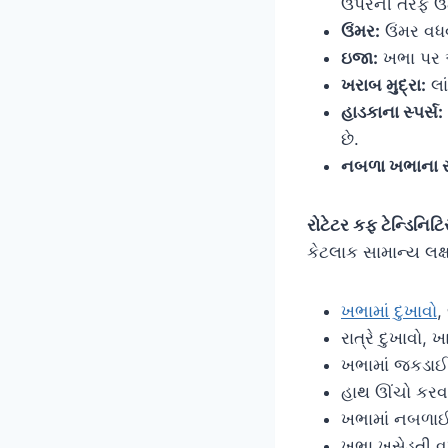
ઉપરની તરફ ઉ
ઉંમર:
ઉંમર વધવ
ઇજા:
ખભા પર અ
ખરાબ મુદ્રા:
લા
હાડકાના સ્પર્સ:
છે.
નબળા ખભાના સ
રોટેટર કફ ટેન્ડિનિટ
કેટલાક સામાન્ય લક્ષ
ખભામાં દુખાવો
,
રાત્રે દુખાવો
ખભામાં જકડાઈ
હાથ ઊંચો કરવા
ખભામાં નબળાઈ
ખભા ખસેડતી વ