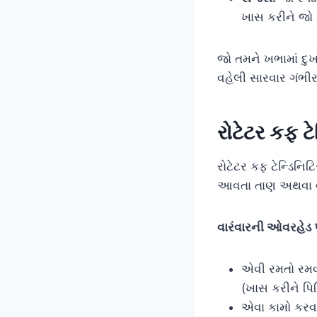
ખાસ કરીને જો ક
જો તમને ખભામાં દુખ
વહેલી સારવાર ગંભી
રોટેટર કફ ટે
રોટેટર કફ ટેન્ડિનિ
આવતા તાણ અથવા વા
વારંવારની ઓવરહેડ 
એવી રમતો રમવી
(ખાસ કરીને પિચ
એવા કામો કરવા 