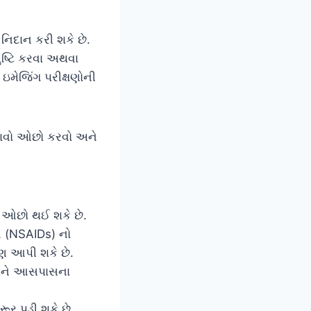
 નિદાન કરી શકે છે.
ુષ્ટિ કરવા અથવા
મેજિંગ પરીક્ષણોની
ુખાવો ઓછો કરવો અને
 ઓછો થઈ શકે છે.
ઓ (NSAIDs) નો
પણ આપી શકે છે.
 અને આસપાસના
ૂર પડી શકે છે,