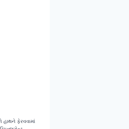
ે હાથને ફેરવવામાં
્પિન્જમેન્ટ