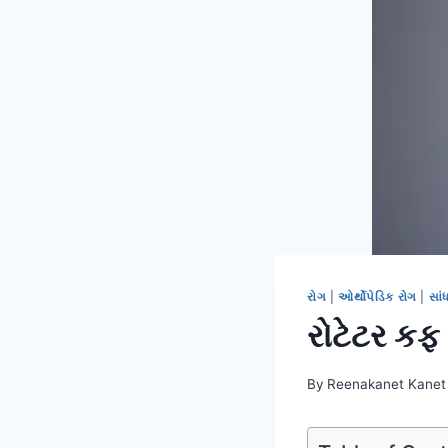
રોગ
|
ઓર્થોપેડિક રોગ
|
સાં
રોટેટર કફ
By
Reenakanet Kanet