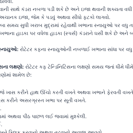
ઠાવવી.
ાની સાથે કંડરા નબળા પડી શકે છે અને ઇજા થવાની શક્યતા વધી
ચાનક ઇજા, જેમ કે પડવું અથવા સીધો ફટકો લાગવો.
ંબા સમય સુધી ખરાબ મુદ્રામાં રહેવાથી ખભાના સ્નાયુઓ પર વધુ 
ખભાના હાડકા પર વધેલા હાડકા (સ્પર્સ) કંડરાને ઘસી શકે છે અને 
્નાયુઓ:
રોટેટર કફના સ્નાયુઓની નબળાઈ ખભાના સાંધા પર વધુ 
િસના લક્ષણો:
રોટેટર કફ ટેન્ડિનિટિસના લક્ષણો સમય જતાં ધીમે ધીમે
ણોમાં શામેલ છે:
 જે ખાસ કરીને હાથ ઊંચો કરતી વખતે અથવા ખભાને ફેરવતી વખતે
, ખાસ કરીને અસરગ્રસ્ત ખભા પર સૂતી વખતે.
.
માં અથવા પીઠ પાછળ લઈ જવામાં મુશ્કેલી.
.
ખતે ક્લિક કરવાનો અથવા તૂટવાનો અવાજ આવવો.