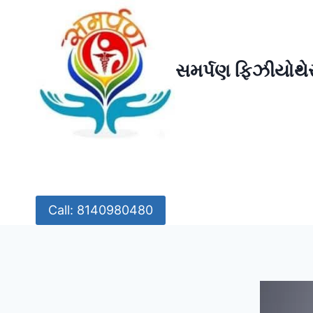
Skip
to
content
સમર્પણ ફિઝીયોથેર
Call: 8140980480