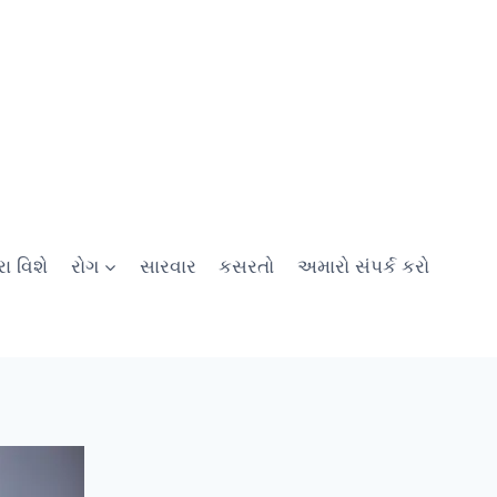
ા વિશે
રોગ
સારવાર
કસરતો
અમારો સંપર્ક કરો