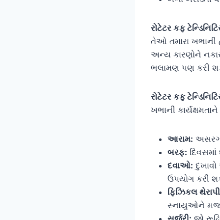
રોટેટર કફ ટેન્ડિનિટિ
તેઓ તમારા ખભાની હ
અન્ય કારણોને નકાર
ભલામણ પણ કરી શક
રોટેટર કફ ટેન્ડિનિટ
ખભાની કાર્યક્ષમતાને
આરામ:
અસરગ્ર
બરફ:
દિવસમાં
દવાઓ:
દુખાવો
ઉપયોગ કરી શકા
ફિઝિકલ થેરાપી
સ્નાયુઓને મજ
સર્જરી:
જો રૂઢિ