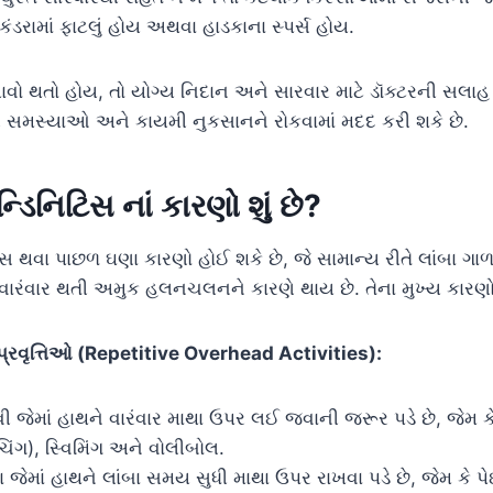
ંડરામાં ફાટલું હોય અથવા હાડકાના સ્પર્સ હોય.
ાવો થતો હોય, તો યોગ્ય નિદાન અને સારવાર માટે ડૉક્ટરની સલાહ લે
ર સમસ્યાઓ અને કાયમી નુકસાનને રોકવામાં મદદ કરી શકે છે.
ન્ડિનિટિસ નાં કારણો શું છે?
ટિસ થવા પાછળ ઘણા કારણો હોઈ શકે છે, જે સામાન્ય રીતે લાંબા ગા
રંવાર થતી અમુક હલનચલનને કારણે થાય છે. તેના મુખ્ય કારણો
પ્રવૃત્તિઓ (Repetitive Overhead Activities):
 જેમાં હાથને વારંવાર માથા ઉપર લઈ જવાની જરૂર પડે છે, જેમ 
િંગ), સ્વિમિંગ અને વોલીબોલ.
જેમાં હાથને લાંબા સમય સુધી માથા ઉપર રાખવા પડે છે, જેમ કે પેઇ