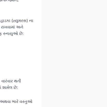
હાડકા (હ્યુમરસ) ના
 રાખવામાં અને
ફ સ્નાયુઓ છે:
 વારંવાર થતી
 શામેલ છે:
ંગ અથવા ભારે વસ્તુઓ