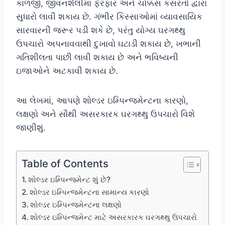
કાળજી, જીવનશૈલીમાં ફેરફાર અને ચોક્કસ કસરતો દ્વારા
સુધારો લાવી શકાય છે. ગંભીર કિસ્સાઓમાં વ્યાવસાયિક
સારવારની જરૂર પડી શકે છે, પરંતુ યોગ્ય ઘરગથ્થુ
ઉપચારો અપનાવવાથી દુખાવો ઘટાડી શકાય છે, ખભાની
ગતિશીલતા પાછી લાવી શકાય છે અને ભવિષ્યની
ઇજાઓને અટકાવી શકાય છે.
આ લેખમાં, આપણે શોલ્ડર ઇમ્પિન્જમેન્ટના કારણો,
લક્ષણો અને સૌથી અસરકારક ઘરગથ્થુ ઉપચારો વિશે
જાણીશું.
Table of Contents
શોલ્ડર ઇમ્પિન્જમેન્ટ શું છે?
શોલ્ડર ઇમ્પિન્જમેન્ટના સામાન્ય કારણો
શોલ્ડર ઇમ્પિન્જમેન્ટના લક્ષણો
શોલ્ડર ઇમ્પિન્જમેન્ટ માટે અસરકારક ઘરગથ્થુ ઉપચારો