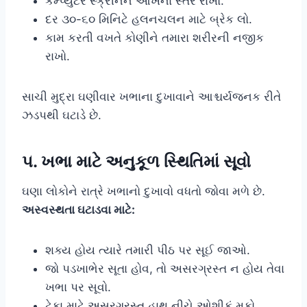
કમ્પ્યુટર સ્ક્રીનને આંખના સ્તરે રાખો.
દર ૩૦-૬૦ મિનિટે હલનચલન માટે બ્રેક લો.
કામ કરતી વખતે કોણીને તમારા શરીરની નજીક
રાખો.
સાચી મુદ્રા ઘણીવાર ખભાના દુખાવાને આશ્ચર્યજનક રીતે
ઝડપથી ઘટાડે છે.
૫. ખભા માટે અનુકૂળ સ્થિતિમાં સૂવો
ઘણા લોકોને રાત્રે ખભાનો દુખાવો વધતો જોવા મળે છે.
અસ્વસ્થતા ઘટાડવા માટે:
શક્ય હોય ત્યારે તમારી પીઠ પર સૂઈ જાઓ.
જો પડખાભેર સૂતા હોવ, તો અસરગ્રસ્ત ન હોય તેવા
ખભા પર સૂવો.
ટેકા માટે અસરગ્રસ્ત હાથ નીચે ઓશીકું મૂકો.