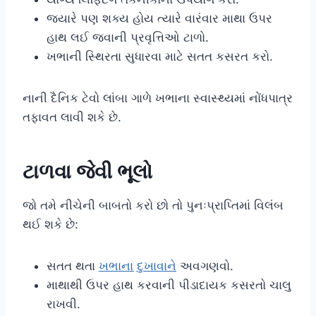
જ્યારે પણ શક્ય હોય ત્યારે વારંવાર માથા ઉપર
હાથ લઈ જવાની પ્રવૃત્તિઓ ટાળો.
ખભાની સ્થિરતા સુધારવા માટે સતત કસરત કરો.
નાની દૈનિક ટેવો લાંબા ગાળે ખભાના સ્વાસ્થ્યમાં નોંધપાત્ર
તફાવત લાવી શકે છે.
ટાળવા જેવી ભૂલો
જો તમે નીચેની બાબતો કરો છો તો પુનઃપ્રાપ્તિમાં વિલંબ
થઈ શકે છે:
સતત થતા
ખભાના દુખાવાને
અવગણવો.
માથાથી ઉપર હાથ કરવાની પીડાદાયક કસરતો ચાલુ
રાખવી.