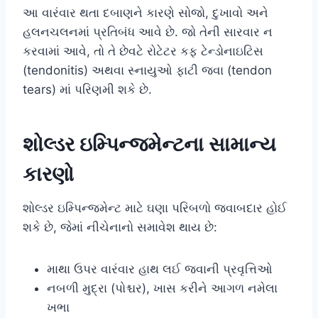
આ વારંવાર થતા દબાણને કારણે સોજો, દુખાવો અને
હલનચલનમાં પ્રતિબંધ આવે છે. જો તેની સારવાર ન
કરવામાં આવે, તો તે છેવટે રોટેટર કફ ટેન્ડોનાઇટિસ
(tendonitis) અથવા સ્નાયુઓ ફાટી જવા (tendon
tears) માં પરિણમી શકે છે.
શોલ્ડર ઇમ્પિન્જમેન્ટના સામાન્ય
કારણો
શોલ્ડર ઇમ્પિન્જમેન્ટ માટે ઘણા પરિબળો જવાબદાર હોઈ
શકે છે, જેમાં નીચેનાનો સમાવેશ થાય છે:
માથા ઉપર વારંવાર હાથ લઈ જવાની પ્રવૃત્તિઓ
નબળી મુદ્રા (પોશ્ચર), ખાસ કરીને આગળ નમેલા
ખભા