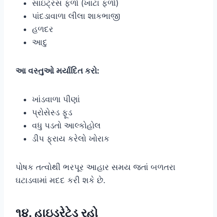
સાઇટ્રસ ફળો (ખાટાં ફળો)
પાંદડાવાળા લીલા શાકભાજી
હળદર
આદુ
આ વસ્તુઓ મર્યાદિત કરો:
ખાંડવાળા પીણાં
પ્રોસેસ્ડ ફૂડ
વધુ પડતો આલ્કોહોલ
ડીપ ફ્રાય કરેલો ખોરાક
પોષક તત્વોથી ભરપૂર આહાર સમય જતાં બળતરા
ઘટાડવામાં મદદ કરી શકે છે.
૧૪. હાઇડ્રેટેડ રહો