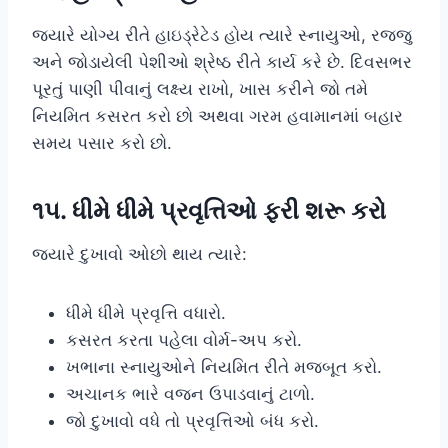
જ્યારે યોગ્ય રીતે હાઇડ્રેટેડ હોય ત્યારે સ્નાયુઓ, રજ્જુ
અને જોડાયેલી પેશીઓ શ્રેષ્ઠ રીતે કાર્ય કરે છે. દિવસભર
પૂરતું પાણી પીવાનું લક્ષ્ય રાખો, ખાસ કરીને જો તમે
નિયમિત કસરત કરો છો અથવા ગરમ હવામાનમાં બહાર
સમય પસાર કરો છો.
૧૫. ધીમે ધીમે પ્રવૃત્તિઓ ફરી શરૂ કરો
જ્યારે દુખાવો ઓછો થાય ત્યારે:
ધીમે ધીમે પ્રવૃત્તિ વધારો.
કસરત કરતા પહેલા વોર્મ-અપ કરો.
ખભાના સ્નાયુઓને નિયમિત રીતે મજબૂત કરો.
અચાનક ભારે વજન ઉપાડવાનું ટાળો.
જો દુખાવો વધે તો પ્રવૃત્તિઓ બંધ કરો.