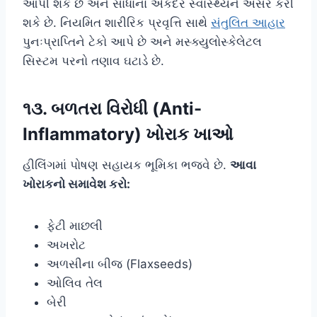
આપી શકે છે અને સાંધાના એકંદર સ્વાસ્થ્યને અસર કરી
શકે છે. નિયમિત શારીરિક પ્રવૃત્તિ સાથે
સંતુલિત આહાર
પુનઃપ્રાપ્તિને ટેકો આપે છે અને મસ્ક્યુલોસ્કેલેટલ
સિસ્ટમ પરનો તણાવ ઘટાડે છે.
૧૩. બળતરા વિરોધી (Anti-
Inflammatory) ખોરાક ખાઓ
હીલિંગમાં પોષણ સહાયક ભૂમિકા ભજવે છે.
આવા
ખોરાકનો સમાવેશ કરો:
ફેટી માછલી
અખરોટ
અળસીના બીજ (Flaxseeds)
ઓલિવ તેલ
બેરી