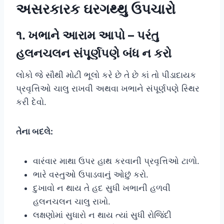
અસરકારક ઘરગથ્થુ ઉપચારો
૧. ખભાને આરામ આપો – પરંતુ
હલનચલન સંપૂર્ણપણે બંધ ન કરો
લોકો જે સૌથી મોટી ભૂલો કરે છે તે છે કાં તો પીડાદાયક
પ્રવૃત્તિઓ ચાલુ રાખવી અથવા ખભાને સંપૂર્ણપણે સ્થિર
કરી દેવો.
તેના બદલે:
વારંવાર માથા ઉપર હાથ કરવાની પ્રવૃત્તિઓ ટાળો.
ભારે વસ્તુઓ ઉપાડવાનું ઓછું કરો.
દુખાવો ન થાય તે હદ સુધી ખભાની હળવી
હલનચલન ચાલુ રાખો.
લક્ષણોમાં સુધારો ન થાય ત્યાં સુધી રોજિંદી