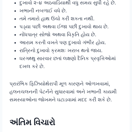
દુખાવો ૨-૪ અઠવાડિયાથી વધુ સમય સુધી રહે છે.
ખભાની નબળાઈ વધે છે.
તમે તમારો હાથ ઉંચો કરી શકતા નથી.
પડ્યા પછી અથવા ઈજા પછી દુખાવો થાય છે.
નોંધપાત્ર સોજો અથવા વિકૃતિ હોય છે.
આરામ કરતી વખતે પણ દુખાવો ગંભીર હોય.
રાત્રિનો દુખાવો ક્રમશઃ ખરાબ થતો જાય.
ઘરગથ્થુ સારવાર છતાં લક્ષણો દૈનિક પ્રવૃત્તિઓમાં
દખલ કરે છે.
પ્રારંભિક ફિઝિયોથેરાપી મૂળ કારણને ઓળખવામાં,
હલનચલનની પેટર્નને સુધારવામાં અને ખભાની કાયમી
સમસ્યાઓના જોખમને ઘટાડવામાં મદદ કરી શકે છે.
અંતિમ વિચારો