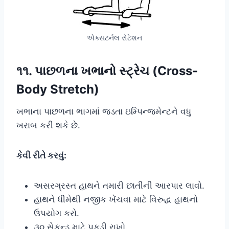
એક્સટર્નલ રોટેશન
૧૧. પાછળના ખભાનો સ્ટ્રેચ (Cross-
Body Stretch)
ખભાના પાછળના ભાગમાં જડતા ઇમ્પિન્જમેન્ટને વધુ
ખરાબ કરી શકે છે.
કેવી રીતે કરવું:
અસરગ્રસ્ત હાથને તમારી છાતીની આરપાર લાવો.
હાથને ધીમેથી નજીક ખેંચવા માટે વિરુદ્ધ હાથનો
ઉપયોગ કરો.
૩૦ સેકન્ડ માટે પકડી રાખો.