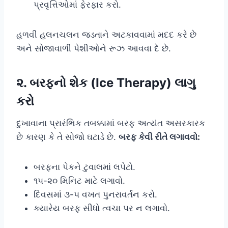
પ્રવૃત્તિઓમાં ફેરફાર કરો.
હળવી હલનચલન જડતાને અટકાવવામાં મદદ કરે છે
અને સોજાવાળી પેશીઓને રૂઝ આવવા દે છે.
૨. બરફનો શેક (Ice Therapy) લાગુ
કરો
દુખાવાના પ્રારંભિક તબક્કામાં બરફ અત્યંત અસરકારક
છે કારણ કે તે સોજો ઘટાડે છે.
બરફ કેવી રીતે લગાવવો:
બરફના પેકને ટુવાલમાં લપેટો.
૧૫-૨૦ મિનિટ માટે લગાવો.
દિવસમાં ૩-૫ વખત પુનરાવર્તન કરો.
ક્યારેય બરફ સીધો ત્વચા પર ન લગાવો.