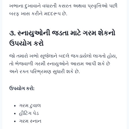
ખભાના દુખાવાને વધારતી કસરત અથવા પ્રવૃત્તિઓ પછી
બરફ ખાસ કરીને મદદરૂપ છે.
૩. સ્નાયુઓની જડતા માટે ગરમ શેકનો
ઉપયોગ કરો
જો તમારો ખભો સૂજેલાને બદલે જકડાયેલો લાગતો હોય,
તો ભેજવાળી ગરમી સ્નાયુઓને આરામ આપી શકે છે
અને રક્ત પરિભ્રમણ સુધારી શકે છે.
ઉપયોગ કરો:
ગરમ ટુવાલ
હીટિંગ પેડ
ગરમ સ્નાન