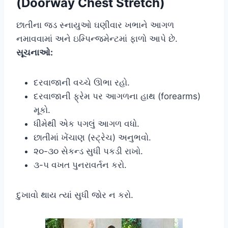
(Doorway Chest Stretch)
છાતીના જડ સ્નાયુઓ ઘણીવાર ખભાને આગળ
નમાવવામાં અને ઇમ્પિન્જમેન્ટમાં ફાળો આપે છે.
સૂચનાઓ:
દરવાજાની વચ્ચે ઊભા રહો.
દરવાજાની ફ્રેમ પર આગળના હાથ (forearms)
મૂકો.
ધીમેથી એક પગલું આગળ વધો.
છાતીમાં ખેંચાણ (સ્ટ્રેચ) અનુભવો.
૨૦-૩૦ સેકન્ડ સુધી પકડી રાખો.
૩-૫ વખત પુનરાવર્તન કરો.
દુખાવો થાય ત્યાં સુધી જોર ન કરો.