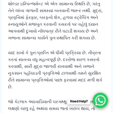
શોલ્ડર ઇમ્પિન્જમેન્ટ એ એક સામાન્ય સ્થિતિ છે, પરંતુ
તેને લાંબા ગાળાની સમસ્યા બનવાની જરૂર નથી. મુદ્રા,
પ્રવૃત્તિમાં ફેરફાર, બરફનો શેક, હળવા સ્ટ્રેચિંગ અને
સ્નાયુઓને મજબૂત કરવાની કસરતો પર વહેલું ધ્યાન
આપવાથી દુખાવો નોંધપાત્ર રીતે ઘટાડી શકાય છે અને
ખભાના સામાન્ય કાર્યને પુનઃસ્થાપિત કરી શકાય છે.
યાદ રાખો કે પુનઃપ્રાપ્તિ એ ધીમી પ્રક્રિયા છે. તીવ્રતા
કરતાં સાતત્ય વધુ મહત્વપૂર્ણ છે. દરરોજ સરળ કસરતો
કરવાથી, સારી મુદ્રા જાળવી રાખવાથી અને ખભાને
નુકસાન પહોંચાડતી પ્રવૃત્તિઓ ટાળવાથી તમને સુરક્ષિત
રીતે સામાન્ય પ્રવૃત્તિઓમાં પાછા ફરવામાં મદદ મળી શકે
છે.
જો કેટલાક અઠવાડિયાની ઘરગથ્થુ સારવાર છતાં તમારા
Need Help?
લક્ષણો ચાલુ રહે અથવા સમય જતાં ખરાબ થાય, તો