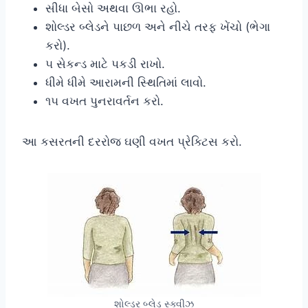
સીધા બેસો અથવા ઊભા રહો.
શોલ્ડર બ્લેડને પાછળ અને નીચે તરફ ખેંચો (ભેગા
કરો).
૫ સેકન્ડ માટે પકડી રાખો.
ધીમે ધીમે આરામની સ્થિતિમાં લાવો.
૧૫ વખત પુનરાવર્તન કરો.
આ કસરતની દરરોજ ઘણી વખત પ્રેક્ટિસ કરો.
શોલ્ડર બ્લેડ સ્ક્વીઝ