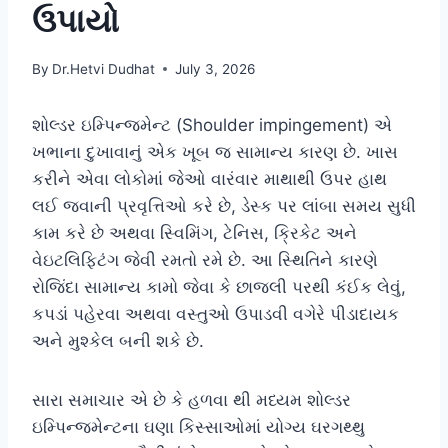
ઉપાયો
By
Dr.Hetvi Dudhat
July 3, 2026
શોલ્ડર ઇમ્પિન્જમેન્ટ (Shoulder impingement) એ
ખભાના દુખાવાનું એક ખૂબ જ સામાન્ય કારણ છે. ખાસ
કરીને એવા લોકોમાં જેઓ વારંવાર માથાથી ઉપર હાથ
લઈ જવાની પ્રવૃત્તિઓ કરે છે, ડેસ્ક પર લાંબા સમય સુધી
કામ કરે છે અથવા સ્વિમિંગ, ટેનિસ, ક્રિકેટ અને
વેઇટલિફ્ટિંગ જેવી રમતો રમે છે. આ સ્થિતિને કારણે
રોજિંદા સામાન્ય કામો જેવા કે છાજલી પરથી કંઈક લેવું,
કપડાં પહેરવા અથવા વસ્તુઓ ઉપાડવી વગેરે પીડાદાયક
અને મુશ્કેલ બની શકે છે.
સારા સમાચાર એ છે કે હળવા થી મધ્યમ શોલ્ડર
ઇમ્પિન્જમેન્ટના ઘણા કિસ્સાઓમાં યોગ્ય ઘરગથ્થુ