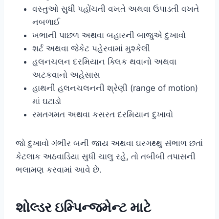
વસ્તુઓ સુધી પહોંચતી વખતે અથવા ઉપાડતી વખતે
નબળાઈ
ખભાની પાછળ અથવા બહારની બાજુએ દુખાવો
શર્ટ અથવા જેકેટ પહેરવામાં મુશ્કેલી
હલનચલન દરમિયાન ક્લિક થવાનો અથવા
અટકવાનો અહેસાસ
હાથની હલનચલનની શ્રેણી (range of motion)
માં ઘટાડો
રમતગમત અથવા કસરત દરમિયાન દુખાવો
જો દુખાવો ગંભીર બની જાય અથવા ઘરગથ્થુ સંભાળ છતાં
કેટલાક અઠવાડિયા સુધી ચાલુ રહે, તો તબીબી તપાસની
ભલામણ કરવામાં આવે છે.
શોલ્ડર ઇમ્પિન્જમેન્ટ માટે