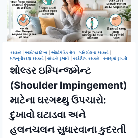
કસરતો
|
આરોગ્ય ટિપ્સ
|
ઓર્થોપેડિક રોગ
|
ગતિશીલતા કસરતો
|
મજબૂતીકરણ કસરતો
|
સાંધાનો દુખાવો
|
સ્ટ્રેચિંગ કસરતો
|
સ્નાયુમાં દુખાવો
શોલ્ડર ઇમ્પિન્જમેન્ટ
(Shoulder Impingement)
માટેના ઘરગથ્થુ ઉપચારો:
દુખાવો ઘટાડવા અને
હલનચલન સુધારવાના કુદરતી