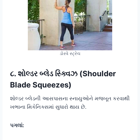
ડોરવે સ્ટ્રેચ
૮. શોલ્ડર બ્લેડ સ્ક્વિઝ (Shoulder
Blade Squeezes)
શોલ્ડર બ્લેડની આસપાસના સ્નાયુઓને મજબૂત કરવાથી
ખભાના મિકેનિક્સમાં સુધારો થાય છે.
પગલાં: