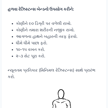
હળવા રેઝિસ્ટન્સ બેન્ડનો ઉપયોગ કરીને:
કોણીને ૯૦ ડિગ્રી પર વળેલી રાખો.
કોણીને તમારા શરીરની નજીક રાખો.
આગળના હાથને બહારની તરફ ફેરવો.
ધીમે ધીમે પાછા ફરો.
૧૦-૧૫ વખત કરો.
૨-૩ સેટ પૂરા કરો.
ન્યૂનતમ પ્રતિકાર (મિનિમલ રેઝિસ્ટન્સ) સાથે પ્રારંભ
કરો.