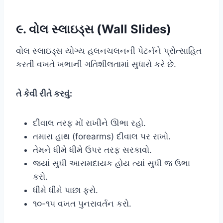
૯. વોલ સ્લાઇડ્સ (Wall Slides)
વોલ સ્લાઇડ્સ યોગ્ય હલનચલનની પેટર્નને પ્રોત્સાહિત
કરતી વખતે ખભાની ગતિશીલતામાં સુધારો કરે છે.
તે કેવી રીતે કરવું:
દીવાલ તરફ મોં રાખીને ઊભા રહો.
તમારા હાથ (forearms) દીવાલ પર રાખો.
તેમને ધીમે ધીમે ઉપર તરફ સરકાવો.
જ્યાં સુધી આરામદાયક હોય ત્યાં સુધી જ ઉભા
કરો.
ધીમે ધીમે પાછા ફરો.
૧૦-૧૫ વખત પુનરાવર્તન કરો.