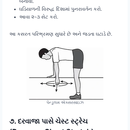
બનાવો.
ઘડિયાળની વિરુદ્ધ દિશામાં પુનરાવર્તન કરો.
આવા ૨-૩ સેટ કરો.
આ કસરત પરિભ્રમણ સુધારે છે અને જડતા ઘટાડે છે.
પેન્ડુલમ એક્સરસાઇઝ
૭. દરવાજા પાસે ચેસ્ટ સ્ટ્રેચ