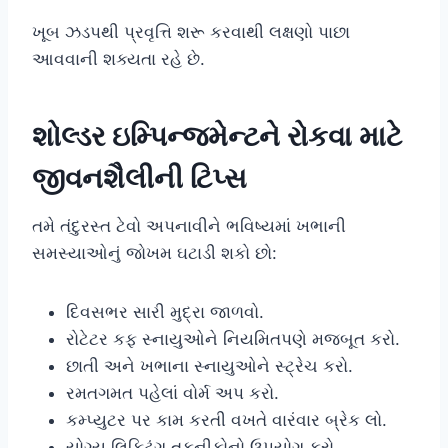
ખૂબ ઝડપથી પ્રવૃત્તિ શરૂ કરવાથી લક્ષણો પાછા
આવવાની શક્યતા રહે છે.
શોલ્ડર ઇમ્પિન્જમેન્ટને રોકવા માટે
જીવનશૈલીની ટિપ્સ
તમે તંદુરસ્ત ટેવો અપનાવીને ભવિષ્યમાં ખભાની
સમસ્યાઓનું જોખમ ઘટાડી શકો છો:
દિવસભર સારી મુદ્રા જાળવો.
રોટેટર કફ સ્નાયુઓને નિયમિતપણે મજબૂત કરો.
છાતી અને ખભાના સ્નાયુઓને સ્ટ્રેચ કરો.
રમતગમત પહેલાં વોર્મ અપ કરો.
કમ્પ્યુટર પર કામ કરતી વખતે વારંવાર બ્રેક લો.
યોગ્ય લિફ્ટિંગ તકનીકોનો ઉપયોગ કરો.