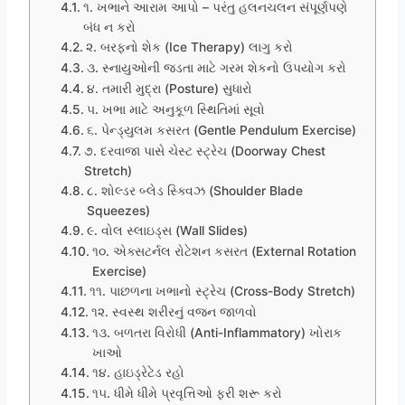
૧. ખભાને આરામ આપો – પરંતુ હલનચલન સંપૂર્ણપણે
બંધ ન કરો
૨. બરફનો શેક (Ice Therapy) લાગુ કરો
૩. સ્નાયુઓની જડતા માટે ગરમ શેકનો ઉપયોગ કરો
૪. તમારી મુદ્રા (Posture) સુધારો
૫. ખભા માટે અનુકૂળ સ્થિતિમાં સૂવો
૬. પેન્ડ્યુલમ કસરત (Gentle Pendulum Exercise)
૭. દરવાજા પાસે ચેસ્ટ સ્ટ્રેચ (Doorway Chest
Stretch)
૮. શોલ્ડર બ્લેડ સ્ક્વિઝ (Shoulder Blade
Squeezes)
૯. વોલ સ્લાઇડ્સ (Wall Slides)
૧૦. એક્સટર્નલ રોટેશન કસરત (External Rotation
Exercise)
૧૧. પાછળના ખભાનો સ્ટ્રેચ (Cross-Body Stretch)
૧૨. સ્વસ્થ શરીરનું વજન જાળવો
૧૩. બળતરા વિરોધી (Anti-Inflammatory) ખોરાક
ખાઓ
૧૪. હાઇડ્રેટેડ રહો
૧૫. ધીમે ધીમે પ્રવૃત્તિઓ ફરી શરૂ કરો