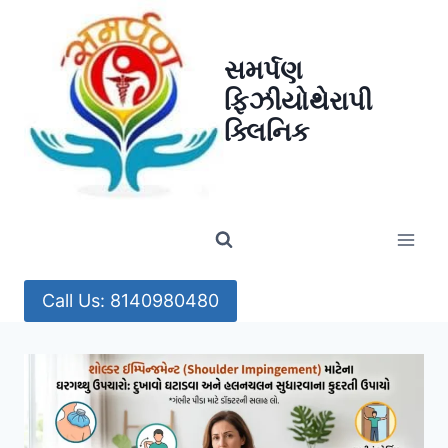
Skip
to
સમર્પણ
content
ફિઝીયોથેરાપી
ક્લિનિક
Call Us: 8140980480