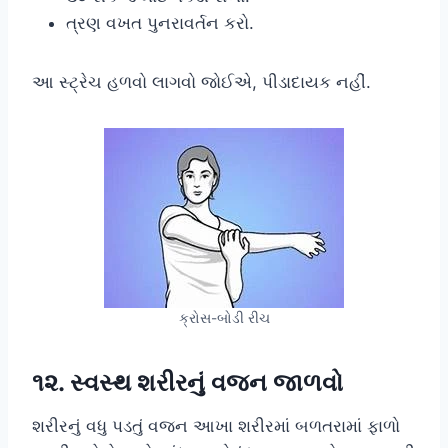
ત્રણ વખત પુનરાવર્તન કરો.
આ સ્ટ્રેચ હળવો લાગવો જોઈએ, પીડાદાયક નહીં.
ક્રોસ-બોડી રીચ
૧૨. સ્વસ્થ શરીરનું વજન જાળવો
શરીરનું વધુ પડતું વજન આખા શરીરમાં બળતરામાં ફાળો