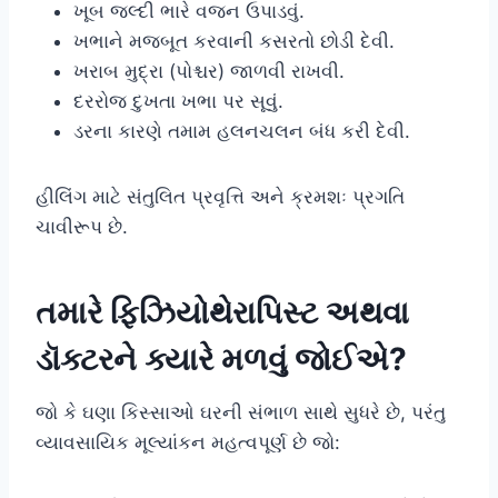
ખૂબ જલ્દી ભારે વજન ઉપાડવું.
ખભાને મજબૂત કરવાની કસરતો છોડી દેવી.
ખરાબ મુદ્રા (પોશ્ચર) જાળવી રાખવી.
દરરોજ દુખતા ખભા પર સૂવું.
ડરના કારણે તમામ હલનચલન બંધ કરી દેવી.
હીલિંગ માટે સંતુલિત પ્રવૃત્તિ અને ક્રમશઃ પ્રગતિ
ચાવીરૂપ છે.
તમારે ફિઝિયોથેરાપિસ્ટ અથવા
ડૉક્ટરને ક્યારે મળવું જોઈએ?
જો કે ઘણા કિસ્સાઓ ઘરની સંભાળ સાથે સુધરે છે, પરંતુ
વ્યાવસાયિક મૂલ્યાંકન મહત્વપૂર્ણ છે જો: