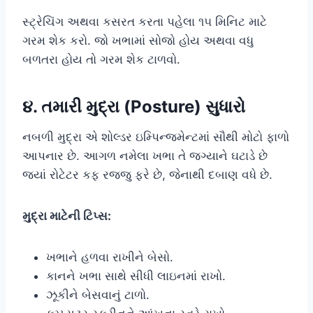
સ્ટ્રેચિંગ અથવા કસરત કરતા પહેલા ૧૫ મિનિટ માટે
ગરમ શેક કરો. જો ખભામાં સોજો હોય અથવા વધુ
બળતરા હોય તો ગરમ શેક ટાળવો.
૪. તમારી મુદ્રા (Posture) સુધારો
નબળી મુદ્રા એ શોલ્ડર ઇમ્પિન્જમેન્ટમાં સૌથી મોટો ફાળો
આપનાર છે. આગળ નમેલા ખભા તે જગ્યાને ઘટાડે છે
જ્યાં રોટેટર કફ રજ્જુ ફરે છે, જેનાથી દબાણ વધે છે.
મુદ્રા માટેની ટિપ્સ:
ખભાને હળવા રાખીને બેસો.
કાનને ખભા સાથે સીધી લાઇનમાં રાખો.
ઝૂકીને બેસવાનું ટાળો.