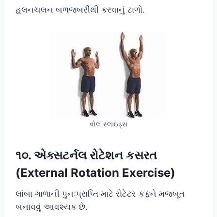
હલનચલન બળજબરીથી કરવાનું ટાળો.
વોલ સ્લાઇડ્સ
૧૦. એક્સટર્નલ રોટેશન કસરત
(External Rotation Exercise)
લાંબા ગાળાની પુનઃપ્રાપ્તિ માટે રોટેટર કફને મજબૂત
બનાવવું આવશ્યક છે.