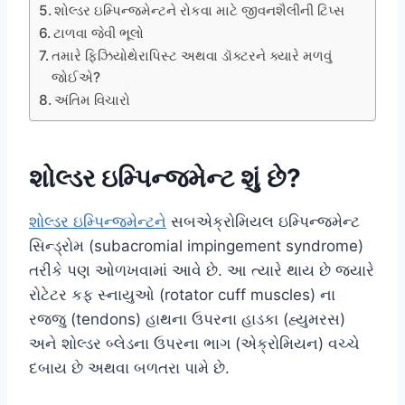
શોલ્ડર ઇમ્પિન્જમેન્ટને રોકવા માટે જીવનશૈલીની ટિપ્સ
ટાળવા જેવી ભૂલો
તમારે ફિઝિયોથેરાપિસ્ટ અથવા ડૉક્ટરને ક્યારે મળવું
જોઈએ?
અંતિમ વિચારો
શોલ્ડર ઇમ્પિન્જમેન્ટ શું છે?
શોલ્ડર ઇમ્પિન્જમેન્ટને
સબએક્રોમિયલ ઇમ્પિન્જમેન્ટ
સિન્ડ્રોમ (subacromial impingement syndrome)
તરીકે પણ ઓળખવામાં આવે છે. આ ત્યારે થાય છે જ્યારે
રોટેટર કફ સ્નાયુઓ (rotator cuff muscles) ના
રજ્જુ (tendons) હાથના ઉપરના હાડકા (હ્યુમરસ)
અને શોલ્ડર બ્લેડના ઉપરના ભાગ (એક્રોમિયન) વચ્ચે
દબાય છે અથવા બળતરા પામે છે.