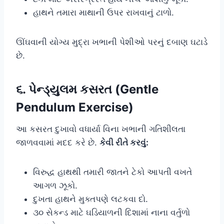
હાથને તમારા માથાની ઉપર રાખવાનું ટાળો.
ઊંઘવાની યોગ્ય મુદ્રા ખભાની પેશીઓ પરનું દબાણ ઘટાડે
છે.
૬. પેન્ડ્યુલમ કસરત (Gentle
Pendulum Exercise)
આ કસરત દુખાવો વધાર્યા વિના ખભાની ગતિશીલતા
જાળવવામાં મદદ કરે છે.
કેવી રીતે કરવું:
વિરુદ્ધ હાથથી તમારી જાતને ટેકો આપતી વખતે
આગળ ઝૂકો.
દુખતા હાથને મુક્તપણે લટકવા દો.
૩૦ સેકન્ડ માટે ઘડિયાળની દિશામાં નાના વર્તુળો