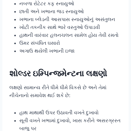
નબળા રોટેટર કફ સ્નાયુઓ
છાતી અને ખભાના જડ સ્નાયુઓ
ખભાના બ્લેડની આસપાસ સ્નાયુઓનું અસંતુલન
ખોટી તકનીક સાથે ભારે વસ્તુઓ ઉપાડવી
હાથની વારંવાર હલનચલન સામેલ હોય તેવી રમતો
ઉંમર સંબંધિત ઘસારો
અગાઉ થયેલી ખભાની ઇજા
શોલ્ડર ઇમ્પિન્જમેન્ટના લક્ષણો
લક્ષણો સામાન્ય રીતે ધીમે ધીમે વિકસે છે અને તેમાં
નીચેનાનો સમાવેશ થઈ શકે છે:
હાથ માથાથી ઉપર ઉઠાવતી વખતે દુખાવો
સૂતી વખતે ખભામાં દુખાવો, ખાસ કરીને અસરગ્રસ્ત
બાજુ પર