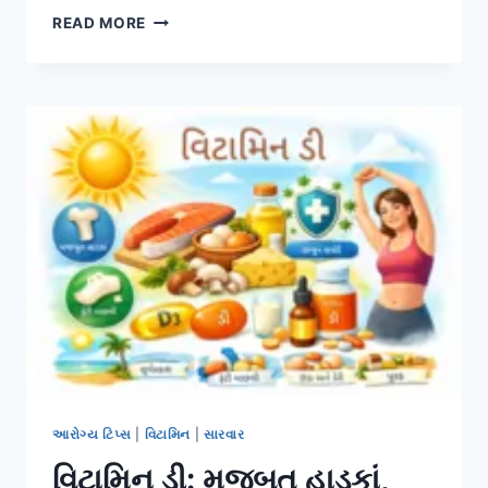
ખભાના
READ MORE
પાછળના
ભાગના
(શોલ્ડર
બ્લેડ)
સ્નાયુઓના
દુખાવામાં
રાહત
માટેની
કસરતો:
સંપૂર્ણ
માર્ગદર્શિકા
આરોગ્ય ટિપ્સ
|
વિટામિન
|
સારવાર
વિટામિન ડી: મજબૂત હાડકાં,