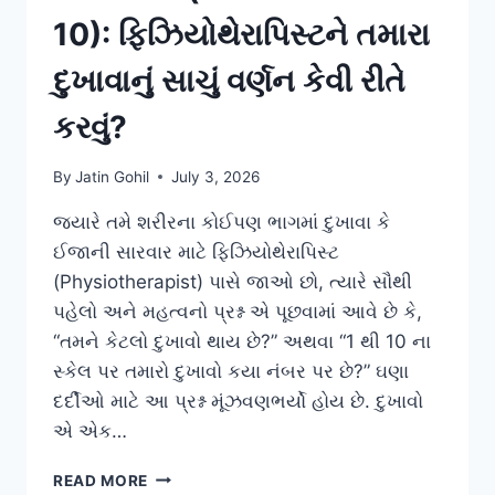
10): ફિઝિયોથેરાપિસ્ટને તમારા
દુખાવાનું સાચું વર્ણન કેવી રીતે
કરવું?
By
Jatin Gohil
July 3, 2026
જ્યારે તમે શરીરના કોઈપણ ભાગમાં દુખાવા કે
ઈજાની સારવાર માટે ફિઝિયોથેરાપિસ્ટ
(Physiotherapist) પાસે જાઓ છો, ત્યારે સૌથી
પહેલો અને મહત્વનો પ્રશ્ન એ પૂછવામાં આવે છે કે,
“તમને કેટલો દુખાવો થાય છે?” અથવા “1 થી 10 ના
સ્કેલ પર તમારો દુખાવો કયા નંબર પર છે?” ઘણા
દર્દીઓ માટે આ પ્રશ્ન મૂંઝવણભર્યો હોય છે. દુખાવો
એ એક…
પેઇનસ્કેલ
READ MORE