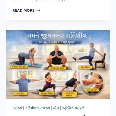
નિતંબના
READ MORE
દુખાવામાં
(BUTTOCK
PAIN)
કેવી
રીતે
રાહત
મેળવવી?
કસરતો
|
ગતિશીલતા કસરતો
|
યોગ
|
સ્ટ્રેચિંગ કસરતો