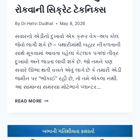
રોકવાની સિક્રેટ ટેકનિક્સ
By
Dr.Hetvi Dudhat
May 8, 2026
સવારનો એડીનો દુખાવો એક ક્રૂર વેક-અપ કોલ
જેવો લાગી શકે છે – પથારીમાંથી બહાર નીકળતાની
સાથે મૂકવામાં આવતા પહેલા કેટલાક પગલાં તીવ્ર
દુખાવો અને જડતા લાવી શકે છે. જો તમને પણ
સવારે ઊભા થતી વખતે એવું લાગે છે કે તમારી એડી
જમીન પર “ભોંકાઈ” રહી છે, તો તમે એકલા નથી.
આ સામાન્ય સમસ્યા મોટેભાગે પ્લાન્ટર…
સવારના
READ MORE
સમયે
એડીના
દુખાવાને
રોકવાની
સિક્રેટ
ટેકનિક્સ