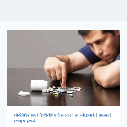
ઓર્થોપેડિક રોગ
|
ફિઝીયોથેરાપી સારવાર
|
સાંધાનો દુખાવો
|
સારવાર
|
સ્નાયુમાં દુખાવો