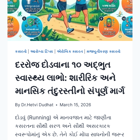
કસરતો
|
આરોગ્ય ટિપ્સ
|
એરોબિક કસરત
|
મજબૂતીકરણ કસરતો
દરરોજ દોડવાના ૧૦ અદ્ભુત
સ્વાસ્થ્ય લાભો: શારીરિક અને
માનસિક તંદુરસ્તીનો સંપૂર્ણ માર્ગ
By
Dr.Hetvi Dudhat
March 15, 2026
દોડવું (Running) એ માનવજાત માટે જાણીતા
કસરતના સૌથી સરળ અને સૌથી અસરકારક
સ્વરૂપોમાંનું એક છે. તેને કોઈ મોંઘા સાધનોની જરૂર