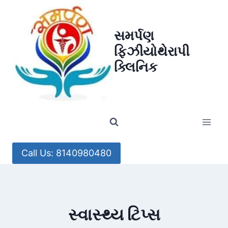
Skip
to
સમર્પણ
content
ફિઝીયોથેરાપી
ક્લિનિક
Call Us: 8140980480
સ્વાસ્થ્ય ટિપ્સ