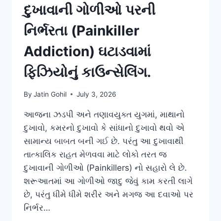
દુખાવાની ગોળીઓ પરની
નિર્ભરતા (Painkiller
Addiction) ઘટાડવામાં
ફિઝિયોનું કાઉન્સેલિંગ.
By
Jatin Gohil
July 3, 2026
આજના ઝડપી અને તણાવયુક્ત યુગમાં, માથાનો
દુખાવો, કમરનો દુખાવો કે સાંધાનો દુખાવો થવો એ
સામાન્ય બાબત બની ગઈ છે. પરંતુ આ દુખાવાથી
તાત્કાલિક રાહત મેળવવા માટે લોકો તરત જ
દુખાવાની ગોળીઓ (Painkillers) નો સહારો લે છે.
શરૂઆતમાં આ ગોળીઓ જાદુ જેવું કામ કરતી લાગે
છે, પરંતુ ધીમે ધીમે શરીર અને મગજ આ દવાઓ પર
નિર્ભર…