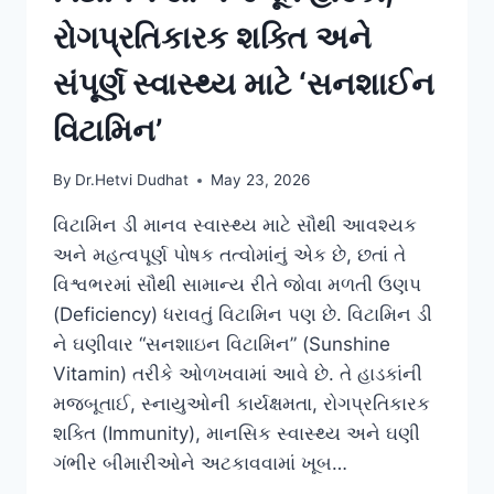
રોગપ્રતિકારક શક્તિ અને
સંપૂર્ણ સ્વાસ્થ્ય માટે ‘સનશાઈન
વિટામિન’
By
Dr.Hetvi Dudhat
May 23, 2026
વિટામિન ડી માનવ સ્વાસ્થ્ય માટે સૌથી આવશ્યક
અને મહત્વપૂર્ણ પોષક તત્વોમાંનું એક છે, છતાં તે
વિશ્વભરમાં સૌથી સામાન્ય રીતે જોવા મળતી ઉણપ
(Deficiency) ધરાવતું વિટામિન પણ છે. વિટામિન ડી
ને ઘણીવાર “સનશાઇન વિટામિન” (Sunshine
Vitamin) તરીકે ઓળખવામાં આવે છે. તે હાડકાંની
મજબૂતાઈ, સ્નાયુઓની કાર્યક્ષમતા, રોગપ્રતિકારક
શક્તિ (Immunity), માનસિક સ્વાસ્થ્ય અને ઘણી
ગંભીર બીમારીઓને અટકાવવામાં ખૂબ…