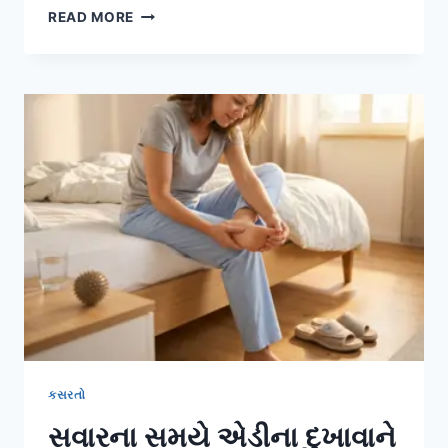
વિટામિન
READ MORE
ડી:
મજબૂત
હાડકાં,
રોગપ્રતિકારક
શક્તિ
અને
સંપૂર્ણ
સ્વાસ્થ્ય
માટે
‘સનશાઈન
વિટામિન’
કસરતો
સવારના સમયે એડીના દુખાવાને