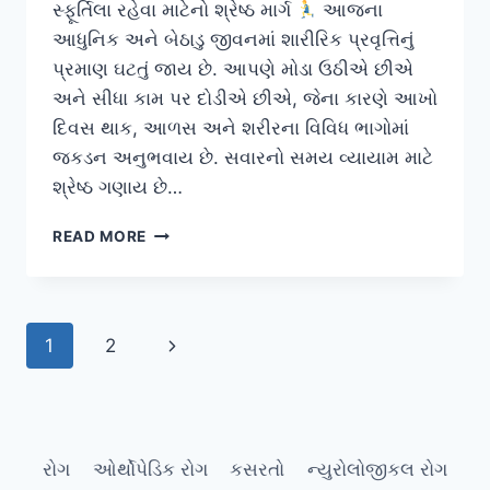
સ્ફૂર્તિલા રહેવા માટેનો શ્રેષ્ઠ માર્ગ
આજના
આધુનિક અને બેઠાડુ જીવનમાં શારીરિક પ્રવૃત્તિનું
પ્રમાણ ઘટતું જાય છે. આપણે મોડા ઉઠીએ છીએ
અને સીધા કામ પર દોડીએ છીએ, જેના કારણે આખો
દિવસ થાક, આળસ અને શરીરના વિવિધ ભાગોમાં
જકડન અનુભવાય છે. સવારનો સમય વ્યાયામ માટે
શ્રેષ્ઠ ગણાય છે…
સવારની
READ MORE
સરળ
કસરતો
Page
Next
1
2
navigation
Page
રોગ
ઓર્થોપેડિક રોગ
કસરતો
ન્યુરોલોજીકલ રોગ