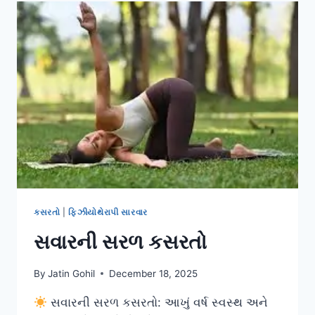
માટે
શ્રેષ્ઠ
7
મોર્નિંગ
મૂવ્સ
કસરતો
|
ફિઝીયોથેરાપી સારવાર
સવારની સરળ કસરતો
By
Jatin Gohil
December 18, 2025
સવારની સરળ કસરતો: આખું વર્ષ સ્વસ્થ અને