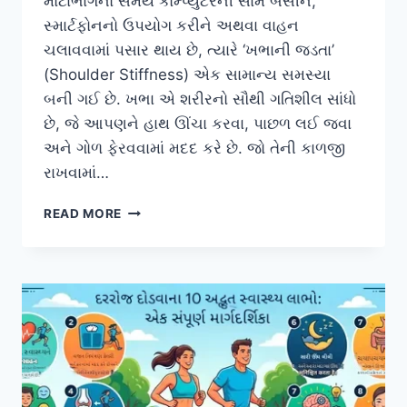
મોટાભાગનો સમય કોમ્પ્યુટરની સામે બેસીને,
સ્માર્ટફોનનો ઉપયોગ કરીને અથવા વાહન
ચલાવવામાં પસાર થાય છે, ત્યારે ‘ખભાની જડતા’
(Shoulder Stiffness) એક સામાન્ય સમસ્યા
બની ગઈ છે. ખભા એ શરીરનો સૌથી ગતિશીલ સાંધો
છે, જે આપણને હાથ ઊંચા કરવા, પાછળ લઈ જવા
અને ગોળ ફેરવવામાં મદદ કરે છે. જો તેની કાળજી
રાખવામાં…
ખભાની
READ MORE
ગતિશીલતા
(SHOULDER
MOBILITY)
માટેની
કસરતો