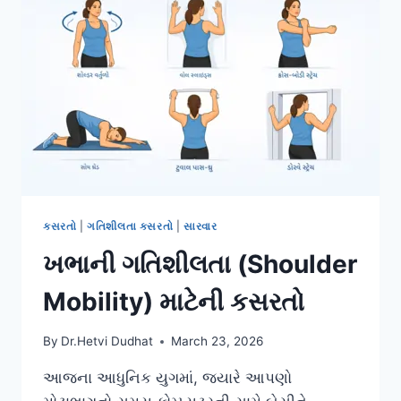
કસરતો
|
ગતિશીલતા કસરતો
|
સારવાર
ખભાની ગતિશીલતા (Shoulder
Mobility) માટેની કસરતો
By
Dr.Hetvi Dudhat
March 23, 2026
આજના આધુનિક યુગમાં, જ્યારે આપણો