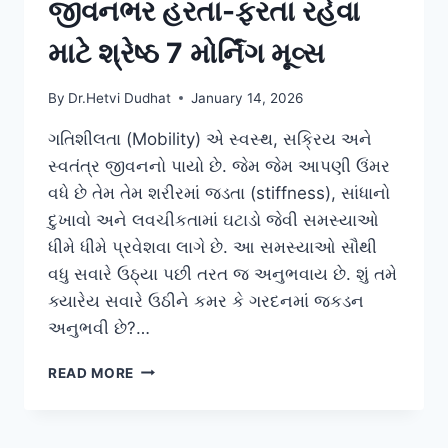
જીવનભર હરતા-ફરતા રહેવા
માટે શ્રેષ્ઠ 7 મોર્નિંગ મૂવ્સ
By
Dr.Hetvi Dudhat
January 14, 2026
ગતિશીલતા (Mobility) એ સ્વસ્થ, સક્રિય અને
સ્વતંત્ર જીવનનો પાયો છે. જેમ જેમ આપણી ઉંમર
વધે છે તેમ તેમ શરીરમાં જડતા (stiffness), સાંધાનો
દુખાવો અને લવચીકતામાં ઘટાડો જેવી સમસ્યાઓ
ધીમે ધીમે પ્રવેશવા લાગે છે. આ સમસ્યાઓ સૌથી
વધુ સવારે ઉઠ્યા પછી તરત જ અનુભવાય છે. શું તમે
ક્યારેય સવારે ઉઠીને કમર કે ગરદનમાં જકડન
અનુભવી છે?…
જીવનભર
READ MORE
હરતા-
ફરતા
રહેવા