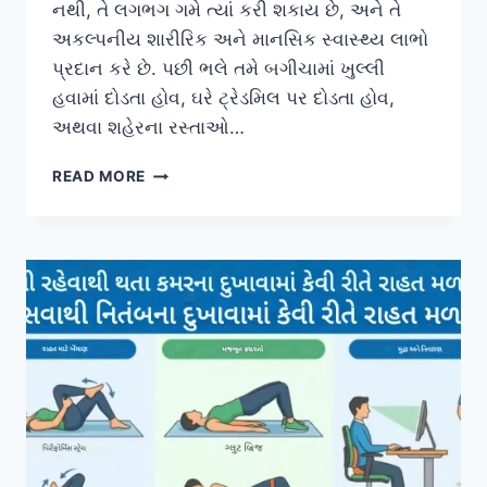
નથી, તે લગભગ ગમે ત્યાં કરી શકાય છે, અને તે
અકલ્પનીય શારીરિક અને માનસિક સ્વાસ્થ્ય લાભો
પ્રદાન કરે છે. પછી ભલે તમે બગીચામાં ખુલ્લી
હવામાં દોડતા હોવ, ઘરે ટ્રેડમિલ પર દોડતા હોવ,
અથવા શહેરના રસ્તાઓ…
દરરોજ
READ MORE
દોડવાના
૧૦
અદ્ભુત
સ્વાસ્થ્ય
લાભો:
શારીરિક
અને
માનસિક
તંદુરસ્તીનો
સંપૂર્ણ
માર્ગ