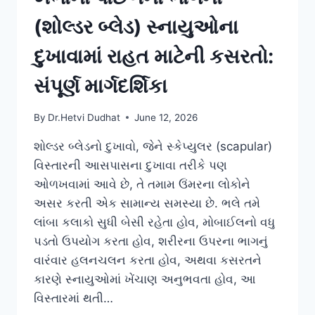
(શોલ્ડર બ્લેડ) સ્નાયુઓના
દુખાવામાં રાહત માટેની કસરતો:
સંપૂર્ણ માર્ગદર્શિકા
By
Dr.Hetvi Dudhat
June 12, 2026
શોલ્ડર બ્લેડનો દુખાવો, જેને સ્કેપ્યુલર (scapular)
વિસ્તારની આસપાસના દુખાવા તરીકે પણ
ઓળખવામાં આવે છે, તે તમામ ઉંમરના લોકોને
અસર કરતી એક સામાન્ય સમસ્યા છે. ભલે તમે
લાંબા કલાકો સુધી બેસી રહેતા હોવ, મોબાઈલનો વધુ
પડતો ઉપયોગ કરતા હોવ, શરીરના ઉપરના ભાગનું
વારંવાર હલનચલન કરતા હોવ, અથવા કસરતને
કારણે સ્નાયુઓમાં ખેંચાણ અનુભવતા હોવ, આ
વિસ્તારમાં થતી…