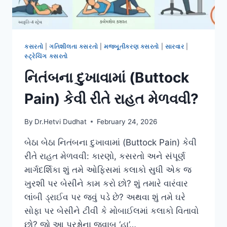
કસરતો
|
ગતિશીલતા કસરતો
|
મજબૂતીકરણ કસરતો
|
સારવાર
|
સ્ટ્રેચિંગ કસરતો
નિતંબના દુખાવામાં (Buttock
Pain) કેવી રીતે રાહત મેળવવી?
By
Dr.Hetvi Dudhat
February 24, 2026
બેઠા બેઠા નિતંબના દુખાવામાં (Buttock Pain) કેવી
રીતે રાહત મેળવવી: કારણો, કસરતો અને સંપૂર્ણ
માર્ગદર્શિકા શું તમે ઓફિસમાં કલાકો સુધી એક જ
ખુરશી પર બેસીને કામ કરો છો? શું તમારે વારંવાર
લાંબી ડ્રાઈવ પર જવું પડે છે? અથવા શું તમે ઘરે
સોફા પર બેસીને ટીવી કે મોબાઈલમાં કલાકો વિતાવો
છો? જો આ પ્રશ્નોના જવાબ ‘હા’…