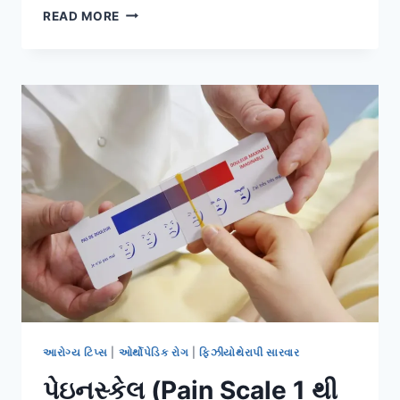
દુખાવાની
READ MORE
ગોળીઓ
પરની
નિર્ભરતા
(PAINKILLER
ADDICTION)
ઘટાડવામાં
ફિઝિયોનું
કાઉન્સેલિંગ.
આરોગ્ય ટિપ્સ
|
ઓર્થોપેડિક રોગ
|
ફિઝીયોથેરાપી સારવાર
પેઇનસ્કેલ (Pain Scale 1 થી