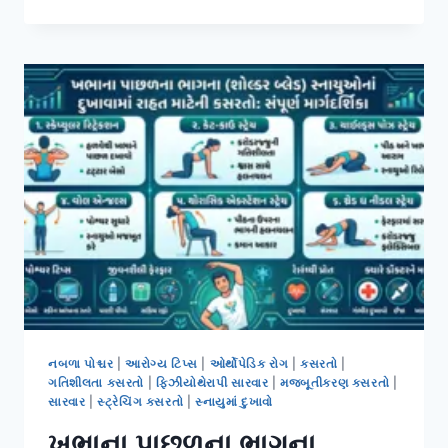
(PAIN
SCALE
1
થી
10):
ફિઝિયોથેરાપિસ્ટને
તમારા
દુખાવાનું
સાચું
વર્ણન
કેવી
રીતે
કરવું?
નબળા પોશ્ચર
|
આરોગ્ય ટિપ્સ
|
ઓર્થોપેડિક રોગ
|
કસરતો
|
ગતિશીલતા કસરતો
|
ફિઝીયોથેરાપી સારવાર
|
મજબૂતીકરણ કસરતો
|
સારવાર
|
સ્ટ્રેચિંગ કસરતો
|
સ્નાયુમાં દુખાવો
ખભાના પાછળના ભાગના