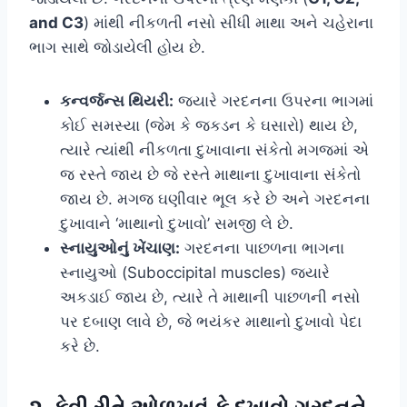
and C3
) માંથી નીકળતી નસો સીધી માથા અને ચહેરાના
ભાગ સાથે જોડાયેલી હોય છે.
કન્વર્જન્સ થિયરી:
જ્યારે ગરદનના ઉપરના ભાગમાં
કોઈ સમસ્યા (જેમ કે જકડન કે ઘસારો) થાય છે,
ત્યારે ત્યાંથી નીકળતા દુખાવાના સંકેતો મગજમાં એ
જ રસ્તે જાય છે જે રસ્તે માથાના દુખાવાના સંકેતો
જાય છે. મગજ ઘણીવાર ભૂલ કરે છે અને ગરદનના
દુખાવાને ‘માથાનો દુખાવો’ સમજી લે છે.
સ્નાયુઓનું ખેંચાણ:
ગરદનના પાછળના ભાગના
સ્નાયુઓ (Suboccipital muscles) જ્યારે
અકડાઈ જાય છે, ત્યારે તે માથાની પાછળની નસો
પર દબાણ લાવે છે, જે ભયંકર માથાનો દુખાવો પેદા
કરે છે.