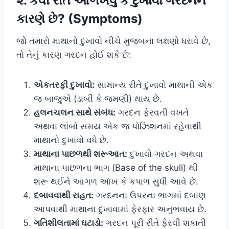
૨. કેવી રીતે ઓળખવું કે દુખાવો ગરદનને
કારણે છે? (Symptoms)
જો તમારો માથાનો દુખાવો નીચે મુજબના લક્ષણો ધરાવે છે,
તો તેનું કારણ ગરદન હોઈ શકે છે:
એકતરફી દુખાવો:
સામાન્ય રીતે દુખાવો માથાની એક
જ બાજુએ (ડાબી કે જમણી) થાય છે.
હલનચલન સાથે સંબંધ:
ગરદન ફેરવતી વખતે
અથવા લાંબો સમય એક જ પોઝિશનમાં રહેવાથી
માથાનો દુખાવો વધે છે.
માથાના પાછળથી શરૂઆત:
દુખાવો ગરદન અથવા
માથાના પાછળના ભાગ (Base of the skull) થી
શરૂ થઈને આગળ આંખ કે કપાળ સુધી આવે છે.
દબાવવાથી રાહત:
ગરદનના ઉપરના ભાગમાં દબાણ
આપવાથી માથાના દુખાવામાં ફેરફાર અનુભવાય છે.
ગતિશીલતામાં ઘટાડો:
ગરદન પૂરી રીતે ફેરવી શકાતી