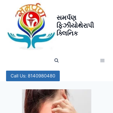
Skip
to
સમર્પણ
content
ફિઝીયોથેરાપી
ક્લિનિક
Call Us: 8140980480