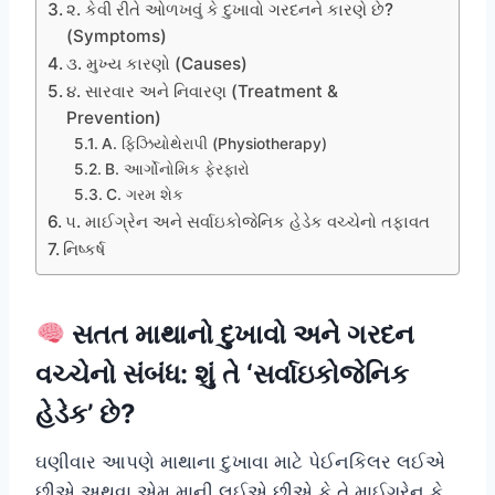
૨. કેવી રીતે ઓળખવું કે દુખાવો ગરદનને કારણે છે?
(Symptoms)
૩. મુખ્ય કારણો (Causes)
૪. સારવાર અને નિવારણ (Treatment &
Prevention)
A. ફિઝિયોથેરાપી (Physiotherapy)
B. આર્ગોનોમિક ફેરફારો
C. ગરમ શેક
૫. માઈગ્રેન અને સર્વાઇકોજેનિક હેડેક વચ્ચેનો તફાવત
નિષ્કર્ષ
સતત માથાનો દુખાવો અને ગરદન
વચ્ચેનો સંબંધ: શું તે ‘સર્વાઇકોજેનિક
હેડેક’ છે?
ઘણીવાર આપણે માથાના દુખાવા માટે પેઈનકિલર લઈએ
છીએ અથવા એમ માની લઈએ છીએ કે તે માઈગ્રેન કે