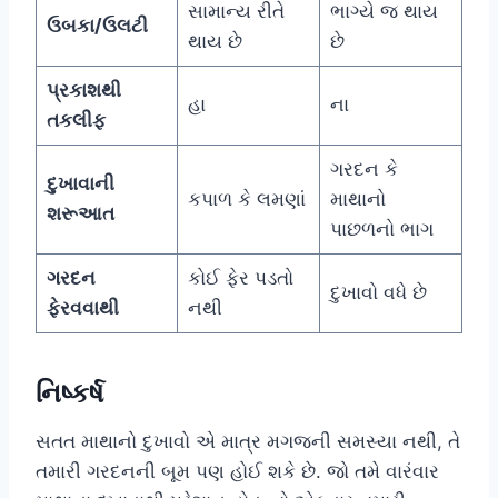
સામાન્ય રીતે
ભાગ્યે જ થાય
ઉબકા/ઉલટી
થાય છે
છે
પ્રકાશથી
હા
ના
તકલીફ
ગરદન કે
દુખાવાની
કપાળ કે લમણાં
માથાનો
શરૂઆત
પાછળનો ભાગ
ગરદન
કોઈ ફેર પડતો
દુખાવો વધે છે
ફેરવવાથી
નથી
નિષ્કર્ષ
સતત માથાનો દુખાવો એ માત્ર મગજની સમસ્યા નથી, તે
તમારી ગરદનની બૂમ પણ હોઈ શકે છે. જો તમે વારંવાર