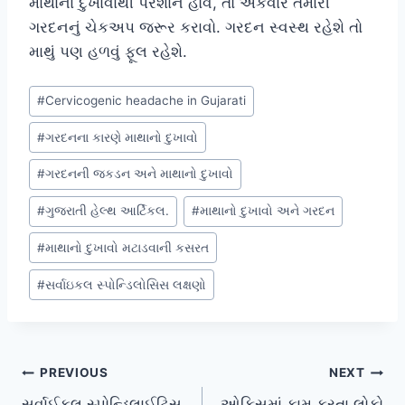
માથાના દુખાવાથી પરેશાન હોવ, તો એકવાર તમારી
ગરદનનું ચેકઅપ જરૂર કરાવો. ગરદન સ્વસ્થ રહેશે તો
માથું પણ હળવું ફૂલ રહેશે.
Post
#
Cervicogenic headache in Gujarati
Tags:
#
ગરદનના કારણે માથાનો દુખાવો
#
ગરદનની જકડન અને માથાનો દુખાવો
#
ગુજરાતી હેલ્થ આર્ટિકલ.
#
માથાનો દુખાવો અને ગરદન
#
માથાનો દુખાવો મટાડવાની કસરત
#
સર્વાઇકલ સ્પોન્ડિલોસિસ લક્ષણો
Post
PREVIOUS
NEXT
સર્વાઈકલ સ્પોન્ડિલાઈટિસ
ઓફિસમાં કામ કરતા લોકો