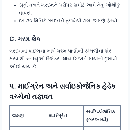
સૂતી વખતે ગરદનને પ્રોપર સપોર્ટ આપે તેવું ઓશીકું
વાપરો.
દર ૩૦ મિનિટે ગરદનને હળવેથી ડાબે-જમણે ફેરવો.
C. ગરમ શેક
ગરદનના પાછળના ભાગે ગરમ પાણીની કોથળીનો શેક
કરવાથી સ્નાયુઓ રિલેક્સ થાય છે અને માથાનો દુખાવો
ઓછો થાય છે.
૫. માઈગ્રેન અને સર્વાઇકોજેનિક હેડેક
વચ્ચેનો તફાવત
સર્વાઇકોજેનિક
લક્ષણ
માઈગ્રેન
(ગરદનથી)