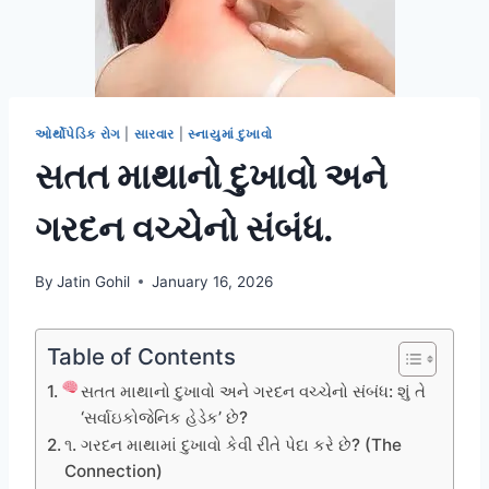
ઓર્થોપેડિક રોગ
|
સારવાર
|
સ્નાયુમાં દુખાવો
સતત માથાનો દુખાવો અને
ગરદન વચ્ચેનો સંબંધ.
By
Jatin Gohil
January 16, 2026
Table of Contents
સતત માથાનો દુખાવો અને ગરદન વચ્ચેનો સંબંધ: શું તે
‘સર્વાઇકોજેનિક હેડેક’ છે?
૧. ગરદન માથામાં દુખાવો કેવી રીતે પેદા કરે છે? (The
Connection)