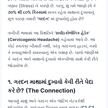
તણાવ (Stress) ને કારણે છે. પરંતુ, શું તમે જાણો છો કે
૭૦% થી ૮૦% કિસ્સામાં
સતત રહેતા માથાના દુખાવાનું
મૂળ કારણ તમારી
‘ગરદન’
માં છુપાયેલું હોય છે?
તબીબી ભાષામાં આ સ્થિતિને
‘સર્વાઇકોજેનિક હેડેક’
(Cervicogenic Headache)
કહેવામાં આવે છે. આ
કોઈ સ્વતંત્ર બીમારી નથી, પરંતુ ગરદનના હાડકાં, નસો
કે સ્નાયુઓની સમસ્યાનું એક લક્ષણ છે. ચાલો જાણીએ
કે ગરદન અને માથાનો દુખાવો એકબીજા સાથે કેવી રીતે
જોડાયેલા છે.
૧. ગરદન માથામાં દુખાવો કેવી રીતે પેદા
કરે છે? (The Connection)
આપણું માથું અને ગરદન એક જટિલ નેટવર્કથી
જોડાયેલા છે. ગરદનના ઉપરના ત્રણ મણકા (
C1, C2,