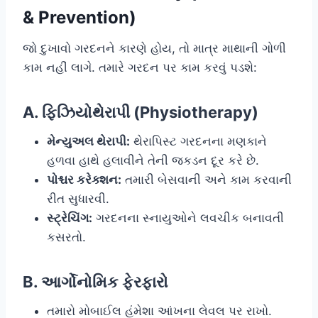
& Prevention)
જો દુખાવો ગરદનને કારણે હોય, તો માત્ર માથાની ગોળી
કામ નહીં લાગે. તમારે ગરદન પર કામ કરવું પડશે:
A. ફિઝિયોથેરાપી (Physiotherapy)
મેન્યુઅલ થેરાપી:
થેરાપિસ્ટ ગરદનના મણકાને
હળવા હાથે હલાવીને તેની જકડન દૂર કરે છે.
પોશ્ચર કરેક્શન:
તમારી બેસવાની અને કામ કરવાની
રીત સુધારવી.
સ્ટ્રેચિંગ:
ગરદનના સ્નાયુઓને લવચીક બનાવતી
કસરતો.
B. આર્ગોનોમિક ફેરફારો
તમારો મોબાઈલ હંમેશા આંખના લેવલ પર રાખો.