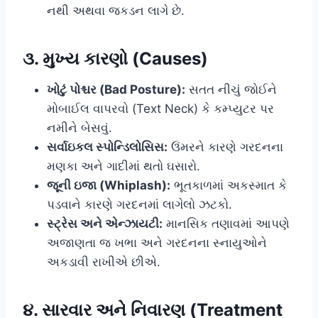
નથી અથવા જકડન લાગે છે.
૩. મુખ્ય કારણો (Causes)
ખોટું પોશ્ચર (Bad Posture):
સતત નીચું જોઈને
મોબાઈલ વાપરવો (Text Neck) કે કમ્પ્યુટર પર
નમીને બેસવું.
સર્વાઇકલ સ્પોન્ડિલોસિસ:
ઉંમરને કારણે ગરદનના
મણકા અને ગાદીમાં થતો ઘસારો.
જૂની ઇજા (Whiplash):
ભૂતકાળમાં અકસ્માત કે
પડવાને કારણે ગરદનમાં લાગેલો ઝટકો.
સ્ટ્રેસ અને એન્ઝાયટી:
માનસિક તણાવમાં આપણે
અજાણતા જ ખભા અને ગરદનના સ્નાયુઓને
અકડાવી રાખીએ છીએ.
૪. સારવાર અને નિવારણ (Treatment