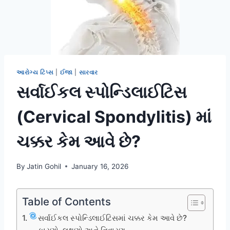
આરોગ્ય ટિપ્સ
|
ઈજા
|
સારવાર
સર્વાઈકલ સ્પોન્ડિલાઈટિસ
(Cervical Spondylitis) માં
ચક્કર કેમ આવે છે?
By
Jatin Gohil
January 16, 2026
Table of Contents
સર્વાઈકલ સ્પોન્ડિલાઈટિસમાં ચક્કર કેમ આવે છે?