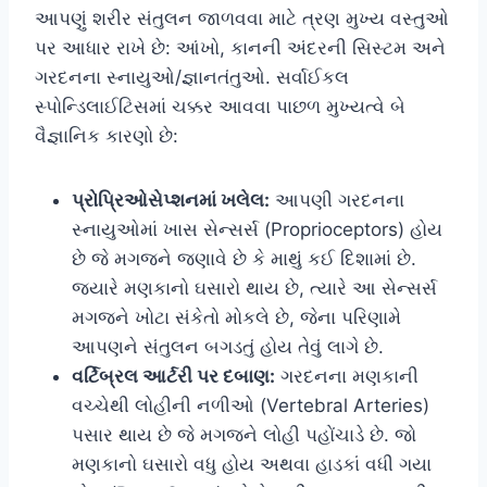
આપણું શરીર સંતુલન જાળવવા માટે ત્રણ મુખ્ય વસ્તુઓ
પર આધાર રાખે છે: આંખો, કાનની અંદરની સિસ્ટમ અને
ગરદનના સ્નાયુઓ/જ્ઞાનતંતુઓ. સર્વાઈકલ
સ્પોન્ડિલાઈટિસમાં ચક્કર આવવા પાછળ મુખ્યત્વે બે
વૈજ્ઞાનિક કારણો છે:
પ્રોપ્રિઓસેપ્શનમાં ખલેલ:
આપણી ગરદનના
સ્નાયુઓમાં ખાસ સેન્સર્સ (Proprioceptors) હોય
છે જે મગજને જણાવે છે કે માથું કઈ દિશામાં છે.
જ્યારે મણકાનો ઘસારો થાય છે, ત્યારે આ સેન્સર્સ
મગજને ખોટા સંકેતો મોકલે છે, જેના પરિણામે
આપણને સંતુલન બગડતું હોય તેવું લાગે છે.
વર્ટિબ્રલ આર્ટરી પર દબાણ:
ગરદનના મણકાની
વચ્ચેથી લોહીની નળીઓ (Vertebral Arteries)
પસાર થાય છે જે મગજને લોહી પહોંચાડે છે. જો
મણકાનો ઘસારો વધુ હોય અથવા હાડકાં વધી ગયા