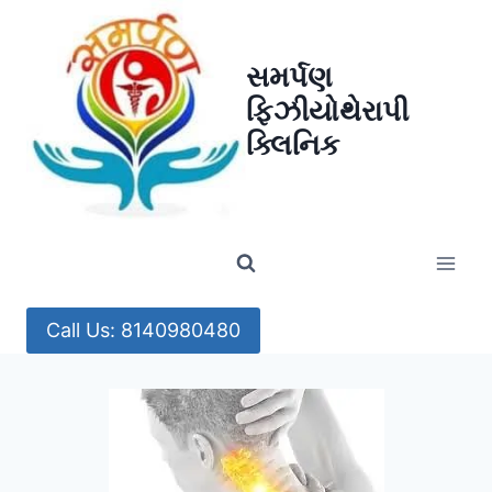
Skip
to
સમર્પણ
content
ફિઝીયોથેરાપી
ક્લિનિક
Call Us: 8140980480