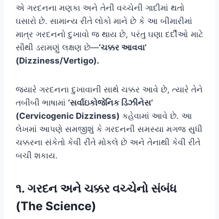
એ ગરદનના મણકા અને તેની વચ્ચેની ગાદીમાં થતો
ઘસારો છે. સામાન્ય રીતે લોકો માને છે કે આ બીમારીમાં
માત્ર ગરદનનો દુખાવો જ થાય છે, પરંતુ ઘણા દર્દીઓ માટે
સૌથી ડરામણું લક્ષણ છે—
‘ચક્કર આવવા’
(Dizziness/Vertigo).
જ્યારે ગરદનના દુખાવાની સાથે ચક્કર આવે છે, ત્યારે તેને
તબીબી ભાષામાં
‘સર્વાઇકોજેનિક ડિઝીનેસ’
(Cervicogenic Dizziness)
કહેવામાં આવે છે. આ
લેખમાં આપણે સમજીશું કે ગરદનની સમસ્યા મગજ સુધી
ચક્કરના સંકેતો કેવી રીતે મોકલે છે અને તેનાથી કેવી રીતે
બચી શકાય.
૧. ગરદન અને ચક્કર વચ્ચેનો સંબંધ
(The Science)