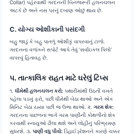
Collar) પહેરવાથી ગરદનની બિનજરૂરી હલનચલન
અટકે છે અને નસ પરનું દબાણ ઓછું થાય છે.
C. યોગ્ય ઓશીકાની પસંદગી
બહુ જાડું કે બહુ પાતળું ઓશીકું વાપરવાનું ટાળો.
ગરદનના વળાંકને સપોર્ટ આપે તેવું ‘સર્વાઇકલ પિલો’
વાપરવું હિતાવહ છે.
૫. તાત્કાલિક રાહત માટે ઘરેલું ટિપ્સ
૧.
ધીમેથી હલનચલન કરો:
પથારીમાંથી ઉઠતી વખતે
પહેલા પડખું ફરો, પછી ધીમેથી બેઠા થાઓ અને એક
મિનિટ બેઠા રહ્યા પછી જ ઉભા થાઓ. ૨.
ગરમ શેક:
ગરદનના પાછળના ભાગે ગરમ પાણીની કોથળીનો શેક
કરવાથી સ્નાયુઓ ઢીલા થશે અને લોહીનું પરિભ્રમણ
સુધરશે. ૩.
પાણી વધુ પીવો:
ડિહાઈડ્રેશનને કારણે ચક્કર