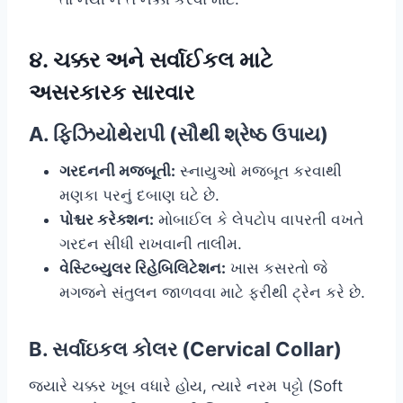
૪. ચક્કર અને સર્વાઈકલ માટે
અસરકારક સારવાર
A. ફિઝિયોથેરાપી (સૌથી શ્રેષ્ઠ ઉપાય)
ગરદનની મજબૂતી:
સ્નાયુઓ મજબૂત કરવાથી
મણકા પરનું દબાણ ઘટે છે.
પોશ્ચર કરેક્શન:
મોબાઈલ કે લેપટોપ વાપરતી વખતે
ગરદન સીધી રાખવાની તાલીમ.
વેસ્ટિબ્યુલર રિહેબિલિટેશન:
ખાસ કસરતો જે
મગજને સંતુલન જાળવવા માટે ફરીથી ટ્રેન કરે છે.
B. સર્વાઇકલ કોલર (Cervical Collar)
જ્યારે ચક્કર ખૂબ વધારે હોય, ત્યારે નરમ પટ્ટો (Soft