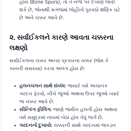
હોય (Bone Spurs), તો તે નળી પર દબાણ લાવી
શકે છે, જેનાથી મગજમાં લોહીનો પુરવઠો ક્ષણિક ઘટે
છે અને ચક્કર આવે છે.
૨. સર્વાઈકલને કારણે આવતા ચક્કરના
લક્ષણો
સર્વાઈકલના ચક્કર અન્ય પ્રકારના ચક્કર (જેમ કે
કાનની સમસ્યા) કરતા અલગ હોય છે:
હલનચલન સાથે સંબંધ:
જ્યારે તમે અચાનક
ગરદન ફેરવો, નીચે જુઓ અથવા ઉપર જુઓ ત્યારે
જ ચક્કર આવે છે.
સીન્કિંગ ફીલિંગ:
જાણે જમીન હલતી હોય અથવા
તમે સમુદ્રમાં નાવમાં બેઠા હોવ તેવું લાગે છે.
ગરદનનો દુખાવો:
ચક્કરની સાથે ગરદનમાં જકડન