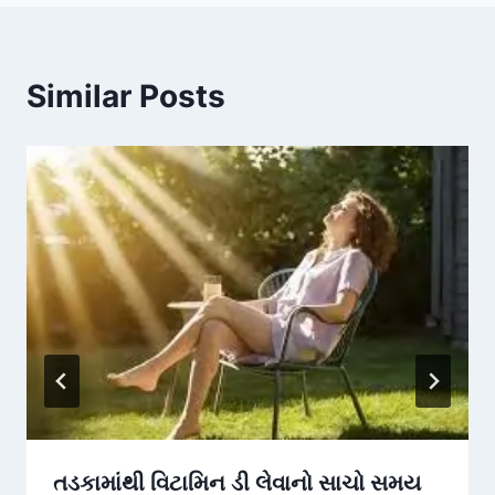
Similar Posts
તડકામાંથી વિટામિન ડી લેવાનો સાચો સમય