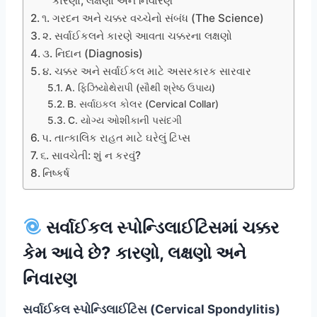
કારણો, લક્ષણો અને નિવારણ
૧. ગરદન અને ચક્કર વચ્ચેનો સંબંધ (The Science)
૨. સર્વાઈકલને કારણે આવતા ચક્કરના લક્ષણો
૩. નિદાન (Diagnosis)
૪. ચક્કર અને સર્વાઈકલ માટે અસરકારક સારવાર
A. ફિઝિયોથેરાપી (સૌથી શ્રેષ્ઠ ઉપાય)
B. સર્વાઇકલ કોલર (Cervical Collar)
C. યોગ્ય ઓશીકાની પસંદગી
૫. તાત્કાલિક રાહત માટે ઘરેલું ટિપ્સ
૬. સાવચેતી: શું ન કરવું?
નિષ્કર્ષ
સર્વાઈકલ સ્પોન્ડિલાઈટિસમાં ચક્કર
કેમ આવે છે? કારણો, લક્ષણો અને
નિવારણ
સર્વાઈકલ સ્પોન્ડિલાઈટિસ (Cervical Spondylitis)