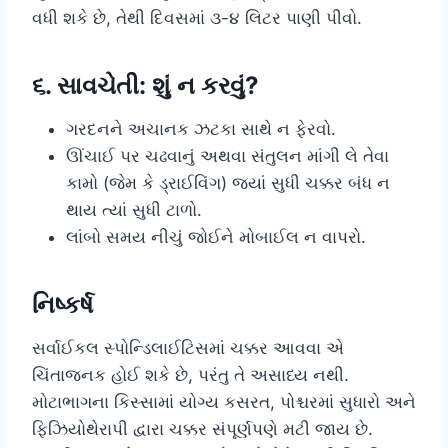
વધી શકે છે, તેથી દિવસમાં ૩-૪ લિટર પાણી પીવો.
૬. સાવચેતી: શું ન કરવું?
ગરદનને અચાનક ઝટકા સાથે ન ફેરવો.
ઊંચાઈ પર ચઢવાનું અથવા સંતુલન માંગી લે તેવા
કામો (જેમ કે ડ્રાઈવિંગ) જ્યાં સુધી ચક્કર બંધ ન
થાય ત્યાં સુધી ટાળો.
લાંબો સમય નીચું જોઈને મોબાઈલ ન વાપરો.
નિષ્કર્ષ
સર્વાઈકલ સ્પોન્ડિલાઈટિસમાં ચક્કર આવવા એ
ચિંતાજનક હોઈ શકે છે, પરંતુ તે અસાધ્ય નથી.
મોટાભાગના કિસ્સામાં યોગ્ય કસરત, પોશ્ચરમાં સુધારો અને
ફિઝિયોથેરાપી દ્વારા ચક્કર સંપૂર્ણપણે મટી જાય છે.