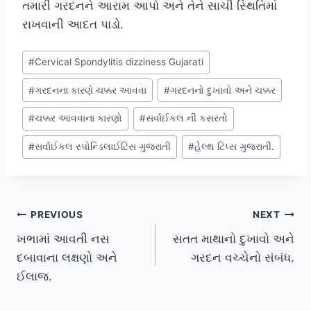
તમારી ગરદનને આરામ આપો અને તેને સાચી સ્થિતિમાં
રાખવાની આદત પાડો.
Post
#
Cervical Spondylitis dizziness Gujarati
Tags:
#
ગરદનના કારણે ચક્કર આવવા
#
ગરદનનો દુખાવો અને ચક્કર
#
ચક્કર આવવાના કારણો
#
સર્વાઈકલ ની કસરતો
#
સર્વાઈકલ સ્પોન્ડિલાઈટિસ ગુજરાતી
#
હેલ્થ ટિપ્સ ગુજરાતી.
Post
PREVIOUS
NEXT
ખભામાં આવતી નસ
સતત માથાનો દુખાવો અને
navigation
દબાવાના લક્ષણો અને
ગરદન વચ્ચેનો સંબંધ.
ઈલાજ.