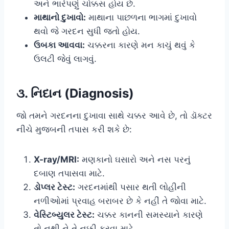
અને ભારેપણું ચોક્કસ હોય છે.
માથાનો દુખાવો:
માથાના પાછળના ભાગમાં દુખાવો
થવો જે ગરદન સુધી જતો હોય.
ઉબકા આવવા:
ચક્કરના કારણે મન કાચું થવું કે
ઉલટી જેવું લાગવું.
૩. નિદાન (Diagnosis)
જો તમને ગરદનના દુખાવા સાથે ચક્કર આવે છે, તો ડૉક્ટર
નીચે મુજબની તપાસ કરી શકે છે:
X-ray/MRI:
મણકાનો ઘસારો અને નસ પરનું
દબાણ તપાસવા માટે.
ડોપ્લર ટેસ્ટ:
ગરદનમાંથી પસાર થતી લોહીની
નળીઓમાં પ્રવાહ બરાબર છે કે નહીં તે જોવા માટે.
વેસ્ટિબ્યુલર ટેસ્ટ:
ચક્કર કાનની સમસ્યાને કારણે
તો નથી ને તે નક્કી કરવા માટે.