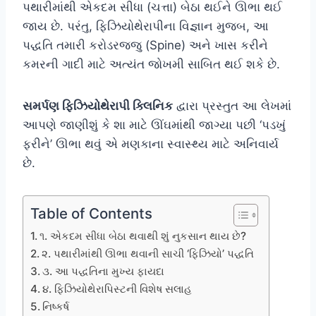
પથારીમાંથી એકદમ સીધા (ચત્તા) બેઠા થઈને ઊભા થઈ
જાય છે. પરંતુ, ફિઝિયોથેરાપીના વિજ્ઞાન મુજબ, આ
પદ્ધતિ તમારી કરોડરજ્જુ (Spine) અને ખાસ કરીને
કમરની ગાદી માટે અત્યંત જોખમી સાબિત થઈ શકે છે.
સમર્પણ ફિઝિયોથેરાપી ક્લિનિક
દ્વારા પ્રસ્તુત આ લેખમાં
આપણે જાણીશું કે શા માટે ઊંઘમાંથી જાગ્યા પછી ‘પડખું
ફરીને’ ઊભા થવું એ મણકાના સ્વાસ્થ્ય માટે અનિવાર્ય
છે.
Table of Contents
૧. એકદમ સીધા બેઠા થવાથી શું નુકસાન થાય છે?
૨. પથારીમાંથી ઊભા થવાની સાચી ‘ફિઝિયો’ પદ્ધતિ
૩. આ પદ્ધતિના મુખ્ય ફાયદા
૪. ફિઝિયોથેરાપિસ્ટની વિશેષ સલાહ
નિષ્કર્ષ