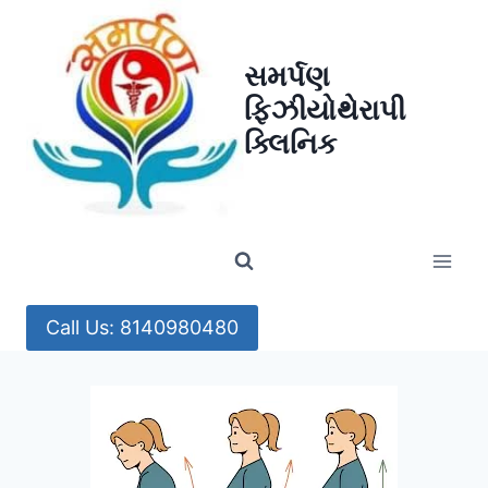
Skip
to
સમર્પણ
content
ફિઝીયોથેરાપી
ક્લિનિક
Call Us: 8140980480