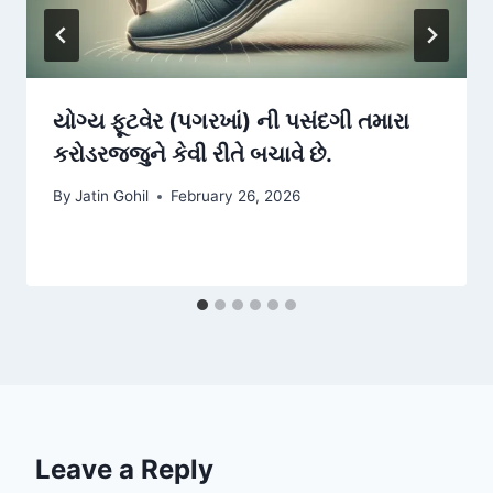
યોગ્ય ફૂટવેર (પગરખાં) ની પસંદગી તમારા
કરોડરજ્જુને કેવી રીતે બચાવે છે.
By
Jatin Gohil
February 26, 2026
Leave a Reply