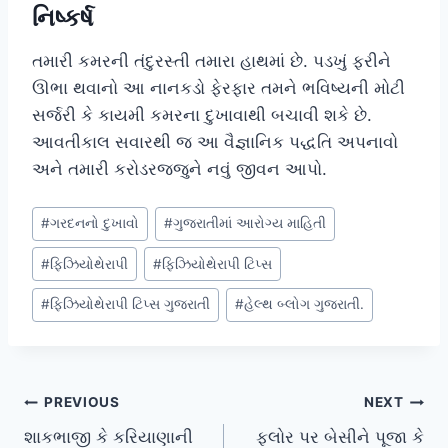
નિષ્કર્ષ
તમારી કમરની તંદુરસ્તી તમારા હાથમાં છે. પડખું ફરીને
ઊભા થવાનો આ નાનકડો ફેરફાર તમને ભવિષ્યની મોટી
સર્જરી કે કાયમી કમરના દુખાવાથી બચાવી શકે છે.
આવતીકાલ સવારથી જ આ વૈજ્ઞાનિક પદ્ધતિ અપનાવો
અને તમારી કરોડરજ્જુને નવું જીવન આપો.
Post
#
ગરદનનો દુખાવો
#
ગુજરાતીમાં આરોગ્ય માહિતી
Tags:
#
ફિઝિયોથેરાપી
#
ફિઝિયોથેરાપી ટિપ્સ
#
ફિઝિયોથેરાપી ટિપ્સ ગુજરાતી
#
હેલ્થ બ્લોગ ગુજરાતી.
Post
PREVIOUS
NEXT
શાકભાજી કે કરિયાણાની
ફ્લોર પર બેસીને પૂજા કે