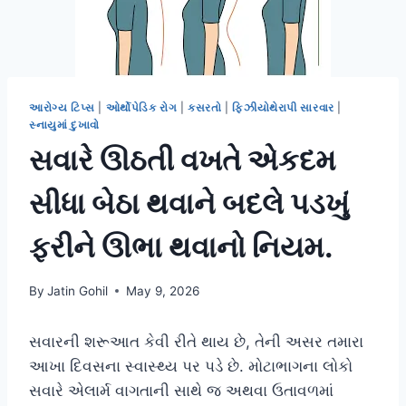
આરોગ્ય ટિપ્સ
|
ઓર્થોપેડિક રોગ
|
કસરતો
|
ફિઝીયોથેરાપી સારવાર
|
સ્નાયુમાં દુખાવો
સવારે ઊઠતી વખતે એકદમ
સીધા બેઠા થવાને બદલે પડખું
ફરીને ઊભા થવાનો નિયમ.
By
Jatin Gohil
May 9, 2026
સવારની શરૂઆત કેવી રીતે થાય છે, તેની અસર તમારા
આખા દિવસના સ્વાસ્થ્ય પર પડે છે. મોટાભાગના લોકો
સવારે એલાર્મ વાગતાની સાથે જ અથવા ઉતાવળમાં