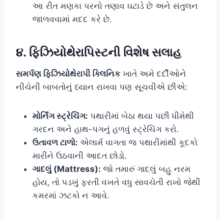
આ રીત મણકા પરનો તણાવ ઘટાડે છે અને સંતુલન
જાળવવામાં મદદ કરે છે.
૪. ફિઝિયોથેરાપિસ્ટની વિશેષ સલાહ
સમર્પણ ફિઝિયોથેરાપી ક્લિનિક
ખાતે અમે દર્દીઓને
નીચેની બાબતોનું ધ્યાન રાખવા પણ સૂચવીએ છીએ:
મોર્નિંગ સ્ટ્રેચિંગ:
પથારીમાં બેઠા થયા પછી ધીમેથી
ગરદન અને હાથ-પગનું હળવું સ્ટ્રેચિંગ કરો.
ઉતાવળ ટાળો:
એલાર્મ વાગતા જ પથારીમાંથી કૂદકો
મારીને ઉઠવાની આદત છોડો.
ગાદલું (Mattress):
જો તમારું ગાદલું બહુ નરમ
હોય, તો પડખું ફરતી વખતે વધુ સાવચેતી રાખો જેથી
કમરમાં ઝટકો ન આવે.