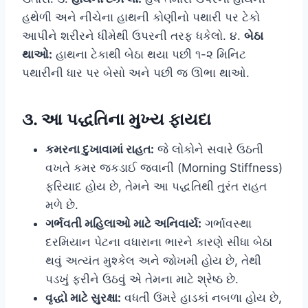
હથેળી અને નીચેના હાથની કોણીનો પથારી પર ટેકો
આપીને શરીરને ધીમેથી ઉપરની તરફ ધકેલો. ૪.
બેઠા
થાઓ:
હાથના ટેકાથી બેઠા થયા પછી ૧-૨ મિનિટ
પથારીની ધાર પર બેસો અને પછી જ ઊભા થાઓ.
૩. આ પદ્ધતિના મુખ્ય ફાયદા
કમરના દુખાવામાં રાહત:
જે લોકોને સવારે ઉઠતી
વખતે કમર જકડાઈ જવાની (Morning Stiffness)
ફરિયાદ હોય છે, તેમને આ પદ્ધતિથી તુરંત રાહત
મળે છે.
ગર્ભવતી મહિલાઓ માટે અનિવાર્ય:
ગર્ભાવસ્થા
દરમિયાન પેટના વધારાના ભારને કારણે સીધા બેઠા
થવું અત્યંત મુશ્કેલ અને જોખમી હોય છે, તેથી
પડખું ફરીને ઉઠવું એ તેમના માટે શ્રેષ્ઠ છે.
વૃદ્ધો માટે સુરક્ષા:
વધતી ઉંમરે હાડકાં નબળા હોય છે,