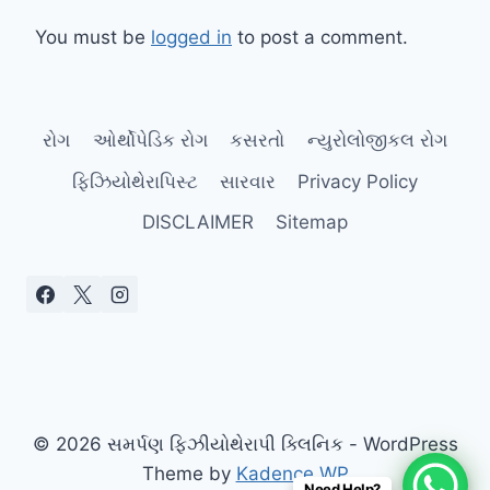
You must be
logged in
to post a comment.
રોગ
ઓર્થોપેડિક રોગ
કસરતો
ન્યુરોલોજીકલ રોગ
ફિઝિયોથેરાપિસ્ટ
સારવાર
Privacy Policy
DISCLAIMER
Sitemap
© 2026 સમર્પણ ફિઝીયોથેરાપી ક્લિનિક - WordPress
Theme by
Kadence WP
Need Help?