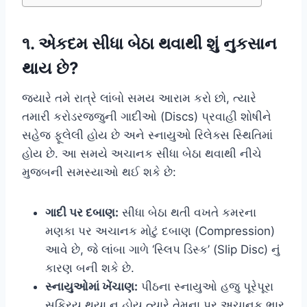
૧. એકદમ સીધા બેઠા થવાથી શું નુકસાન
થાય છે?
જ્યારે તમે રાત્રે લાંબો સમય આરામ કરો છો, ત્યારે
તમારી કરોડરજ્જુની ગાદીઓ (Discs) પ્રવાહી શોષીને
સહેજ ફૂલેલી હોય છે અને સ્નાયુઓ રિલેક્સ સ્થિતિમાં
હોય છે. આ સમયે અચાનક સીધા બેઠા થવાથી નીચે
મુજબની સમસ્યાઓ થઈ શકે છે:
ગાદી પર દબાણ:
સીધા બેઠા થતી વખતે કમરના
મણકા પર અચાનક મોટું દબાણ (Compression)
આવે છે, જે લાંબા ગાળે ‘સ્લિપ ડિસ્ક’ (Slip Disc) નું
કારણ બની શકે છે.
સ્નાયુઓમાં ખેંચાણ:
પીઠના સ્નાયુઓ હજુ પૂરેપૂરા
સક્રિય થયા ન હોય ત્યારે તેમના પર અચાનક ભાર