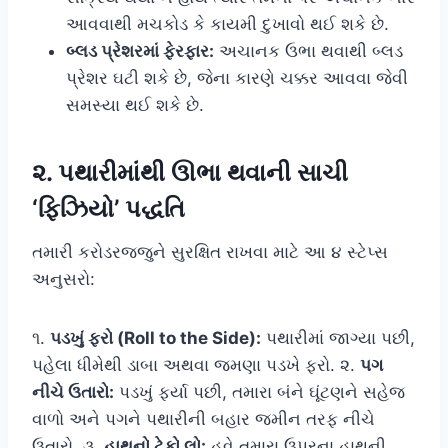
આવવાથી મચકોડ કે કાયમી દુખાવો થઈ શકે છે.
બ્લડ પ્રેશરમાં ફેરફાર:
અચાનક ઉભા થવાથી બ્લડ
પ્રેશર ઘટી શકે છે, જેના કારણે ચક્કર આવવા જેવી
સમસ્યા થઈ શકે છે.
૨. પથારીમાંથી ઊભા થવાની સાચી
‘ફિઝિયો’ પદ્ધતિ
તમારી કરોડરજ્જુને સુરક્ષિત રાખવા માટે આ ૪ સ્ટેપ્સ
અનુસરો:
૧.
પડખું ફરો (Roll to the Side):
પથારીમાં જાગ્યા પછી,
પહેલા ધીમેથી ડાબા અથવા જમણા પડખે ફરો. ૨.
પગ
નીચે ઉતારો:
પડખું ફર્યા પછી, તમારા બંને ઘૂંટણને સહેજ
વાળો અને પગને પથારીની બહાર જમીન તરફ નીચે
ઉતારો. ૩.
હાથનો ટેકો લો:
હવે તમારા ઉપરના હાથની