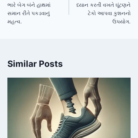
navigation
ભારે બેગ બંને હાથમાં
ધ્યાન કરતી વખતે ઘૂંટણને
સમાન રીતે પકડવાનું
ટેકો આપવા કુશનનો
મહત્વ.
ઉપયોગ.
Similar Posts