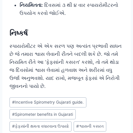
નિયમિતતા:
દિવસમાં ૩ થી ૪ વાર સ્પાયરોમીટરનો
ઉપયોગ કરવો જોઈએ.
નિષ્કર્ષ
સ્પાયરોમીટર એ એક સરળ પણ અત્યંત પ્રભાવી સાધન
છે જે તમારા શ્વાસ લેવાની રીતને બદલી શકે છે. જો તમે
નિયમિત રીતે આ ‘ફેફસાંની કસરત’ કરશો, તો તમે થોડા
જ દિવસોમાં શ્વાસ લેવામાં હળવાશ અને શરીરમાં વધુ
ઉર્જા અનુભવશો. યાદ રાખો, મજબૂત ફેફસાં એ નિરોગી
જીવનનો પાયો છે.
Post
#
Incentive Spirometry Gujarati guide.
Tags:
#
Spirometer benefits in Gujarati
#
ફેફસાંની ક્ષમતા વધારવાના ઉપાયો
#
શ્વાસની કસરત