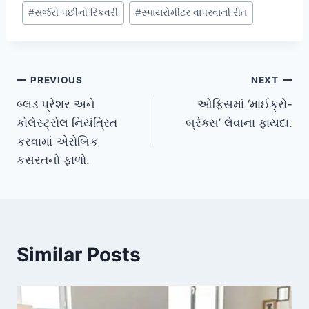
#
સર્જરી પછીની રિકવરી
#
સ્પાયરોમીટર વાપરવાની રીત
Post
PREVIOUS
NEXT
બ્લડ પ્રેશર અને
ઓફિસમાં ‘માઈક્રો-
navigation
કોલેસ્ટ્રોલ નિયંત્રિત
બ્રેક્સ’ લેવાના ફાયદા.
કરવામાં એરોબિક
કસરતનો ફાળો.
Similar Posts