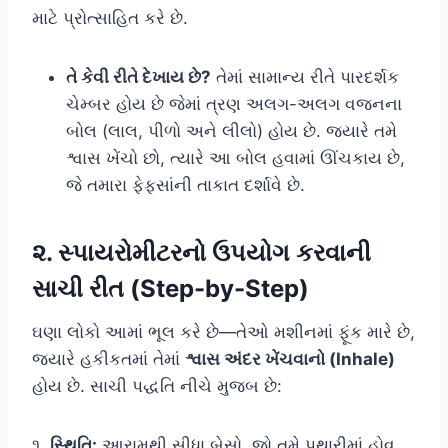
માટે પ્રોત્સાહિત કરે છે.
તે કેવી રીતે દેખાય છે?
તેમાં સામાન્ય રીતે પારદર્શક
ચેમ્બર હોય છે જેમાં ત્રણ અલગ-અલગ વજનના
બોલ (લાલ, પીળો અને લીલો) હોય છે. જ્યારે તમે
શ્વાસ ખેંચો છો, ત્યારે આ બોલ હવામાં ઊંચકાય છે,
જે તમારા ફેફસાંની તાકાત દર્શાવે છે.
૨. સ્પાયરોમીટરનો ઉપયોગ કરવાની
સાચી રીત (Step-by-Step)
ઘણા લોકો આમાં ભૂલ કરે છે—તેઓ મશીનમાં ફૂંક મારે છે,
જ્યારે હકીકતમાં તેમાં
શ્વાસ અંદર ખેંચવાનો (Inhale)
હોય છે. સાચી પદ્ધતિ નીચે મુજબ છે:
૧.
સ્થિતિ:
આરામથી સીધા બેસો. જો તમે પથારીમાં હોવ,