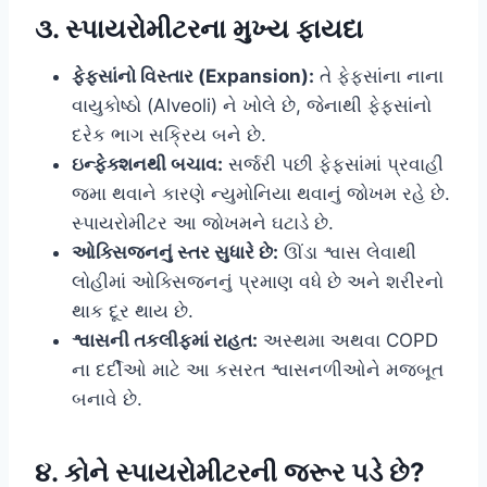
૩. સ્પાયરોમીટરના મુખ્ય ફાયદા
ફેફસાંનો વિસ્તાર (Expansion):
તે ફેફસાંના નાના
વાયુકોષ્ઠો (Alveoli) ને ખોલે છે, જેનાથી ફેફસાંનો
દરેક ભાગ સક્રિય બને છે.
ઇન્ફેક્શનથી બચાવ:
સર્જરી પછી ફેફસાંમાં પ્રવાહી
જમા થવાને કારણે ન્યુમોનિયા થવાનું જોખમ રહે છે.
સ્પાયરોમીટર આ જોખમને ઘટાડે છે.
ઓક્સિજનનું સ્તર સુધારે છે:
ઊંડા શ્વાસ લેવાથી
લોહીમાં ઓક્સિજનનું પ્રમાણ વધે છે અને શરીરનો
થાક દૂર થાય છે.
શ્વાસની તકલીફમાં રાહત:
અસ્થમા અથવા COPD
ના દર્દીઓ માટે આ કસરત શ્વાસનળીઓને મજબૂત
બનાવે છે.
૪. કોને સ્પાયરોમીટરની જરૂર પડે છે?