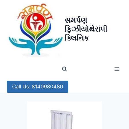
Skip
to
સમર્પણ
content
ફિઝીયોથેરાપી
ક્લિનિક
Call Us: 8140980480