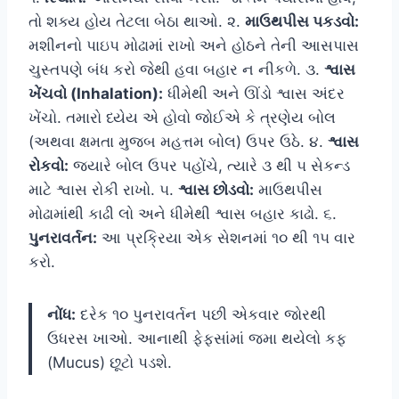
તો શક્ય હોય તેટલા બેઠા થાઓ. ૨.
માઉથપીસ પકડવો:
મશીનનો પાઇપ મોઢામાં રાખો અને હોઠને તેની આસપાસ
ચુસ્તપણે બંધ કરો જેથી હવા બહાર ન નીકળે. ૩.
શ્વાસ
ખેંચવો (Inhalation):
ધીમેથી અને ઊંડો શ્વાસ અંદર
ખેંચો. તમારો ધ્યેય એ હોવો જોઈએ કે ત્રણેય બોલ
(અથવા ક્ષમતા મુજબ મહત્તમ બોલ) ઉપર ઉઠે. ૪.
શ્વાસ
રોકવો:
જ્યારે બોલ ઉપર પહોંચે, ત્યારે ૩ થી ૫ સેકન્ડ
માટે શ્વાસ રોકી રાખો. ૫.
શ્વાસ છોડવો:
માઉથપીસ
મોઢામાંથી કાઢી લો અને ધીમેથી શ્વાસ બહાર કાઢો. ૬.
પુનરાવર્તન:
આ પ્રક્રિયા એક સેશનમાં ૧૦ થી ૧૫ વાર
કરો.
નોંધ:
દરેક ૧૦ પુનરાવર્તન પછી એકવાર જોરથી
ઉધરસ ખાઓ. આનાથી ફેફસાંમાં જમા થયેલો કફ
(Mucus) છૂટો પડશે.