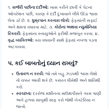
૧.
સર્જરી પછીના દર્દીઓ:
ખાસ કરીને છાતી કે પેટના
ઓપરેશન પછી, કારણ કે દર્દી દુખાવાને લીધે ઊંડા શ્વાસ
લેતા ડરે છે. ૨.
ધુમ્રપાન કરનારા લોકો:
ફેફસાંની સફાઈ
અને ક્ષમતા વધારવા માટે. ૩.
કોરોના અથવા ન્યુમોનિયા
રિકવરી:
ફેફસાંના સ્નાયુઓને ફરીથી મજબૂત કરવા. ૪.
વૃદ્ધ વ્યક્તિઓ:
વય વધવાની સાથે ફેફસાં નબળા પડતા
અટકાવવા.
૫. કઈ બાબતોનું ધ્યાન રાખવું?
ઉતાવળ ન કરવી:
જો તમે બહુ ઝડપથી શ્વાસ લેશો
તો ચક્કર આવી શકે છે. કસરત ધીમેથી અને શાંતિથી
કરો.
સ્વચ્છતા:
દરરોજ મશીનના માઉથપીસને ગરમ પાણી
અને હળવા સાબુથી સાફ કરો જેથી બેક્ટેરિયા ન
જન્મે.