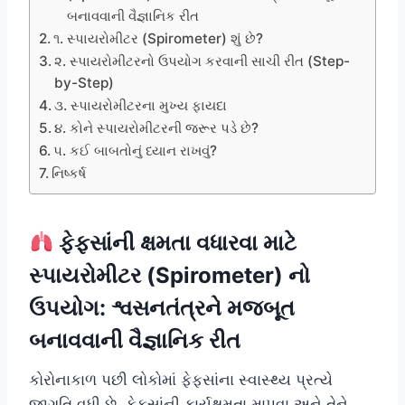
બનાવવાની વૈજ્ઞાનિક રીત
૧. સ્પાયરોમીટર (Spirometer) શું છે?
૨. સ્પાયરોમીટરનો ઉપયોગ કરવાની સાચી રીત (Step-
by-Step)
૩. સ્પાયરોમીટરના મુખ્ય ફાયદા
૪. કોને સ્પાયરોમીટરની જરૂર પડે છે?
૫. કઈ બાબતોનું ધ્યાન રાખવું?
નિષ્કર્ષ
ફેફસાંની ક્ષમતા વધારવા માટે
સ્પાયરોમીટર (Spirometer) નો
ઉપયોગ: શ્વસનતંત્રને મજબૂત
બનાવવાની વૈજ્ઞાનિક રીત
કોરોનાકાળ પછી લોકોમાં ફેફસાંના સ્વાસ્થ્ય પ્રત્યે
જાગૃતિ વધી છે. ફેફસાંની કાર્યક્ષમતા માપવા અને તેને