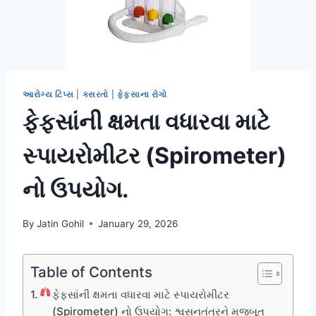
આરોગ્ય ટિપ્સ
|
કસરતો
|
ફેફસાના રોગો
ફેફસાંની ક્ષમતા વધારવા માટે
સ્પાયરોમીટર (Spirometer)
નો ઉપયોગ.
By
Jatin Gohil
January 29, 2026
Table of Contents
ફેફસાંની ક્ષમતા વધારવા માટે સ્પાયરોમીટર
(Spirometer) નો ઉપયોગ: શ્વસનતંત્રને મજબૂત