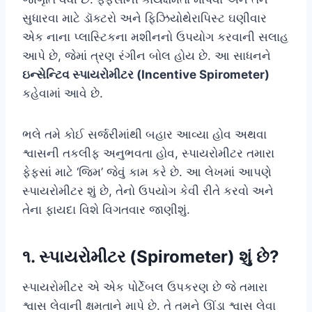
સુધારવા માટે ડૉક્ટરો અને ફિઝિયોથેરાપિસ્ટ ઘણીવાર
એક નાના પ્લાસ્ટિકના મશીનનો ઉપયોગ કરવાની સલાહ
આપે છે, જેમાં ત્રણ રંગીન બોલ હોય છે. આ સાધનને
ઇન્સેન્ટિવ સ્પાયરોમીટર (Incentive Spirometer)
કહેવામાં આવે છે.
ભલે તમે કોઈ સર્જરીમાંથી બહાર આવ્યા હોવ અથવા
શ્વાસની તકલીફ અનુભવતા હોવ, સ્પાયરોમીટર તમારા
ફેફસાં માટે ‘જિમ’ જેવું કામ કરે છે. આ લેખમાં આપણે
સ્પાયરોમીટર શું છે, તેનો ઉપયોગ કેવી રીતે કરવો અને
તેના ફાયદા વિશે વિગતવાર જાણીશું.
૧. સ્પાયરોમીટર (Spirometer) શું છે?
સ્પાયરોમીટર એ એક પોર્ટેબલ ઉપકરણ છે જે તમારા
શ્વાસ લેવાની ક્ષમતાને માપે છે. તે તમને ઊંડા શ્વાસ લેવા