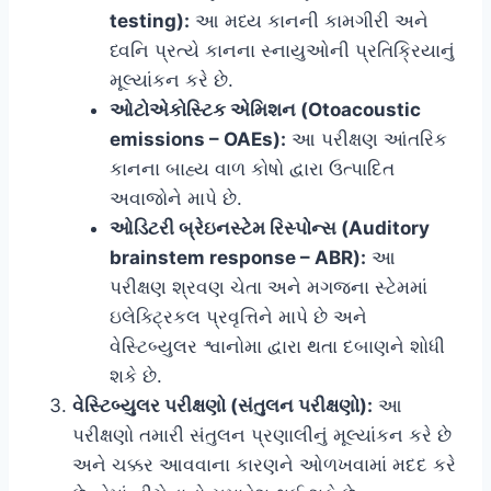
testing):
આ મધ્ય કાનની કામગીરી અને
ધ્વનિ પ્રત્યે કાનના સ્નાયુઓની પ્રતિક્રિયાનું
મૂલ્યાંકન કરે છે.
ઓટોએકોસ્ટિક એમિશન (Otoacoustic
emissions – OAEs):
આ પરીક્ષણ આંતરિક
કાનના બાહ્ય વાળ કોષો દ્વારા ઉત્પાદિત
અવાજોને માપે છે.
ઓડિટરી બ્રેઇનસ્ટેમ રિસ્પોન્સ (Auditory
brainstem response – ABR):
આ
પરીક્ષણ શ્રવણ ચેતા અને મગજના સ્ટેમમાં
ઇલેક્ટ્રિકલ પ્રવૃત્તિને માપે છે અને
વેસ્ટિબ્યુલર શ્વાનોમા દ્વારા થતા દબાણને શોધી
શકે છે.
વેસ્ટિબ્યુલર પરીક્ષણો (સંતુલન પરીક્ષણો):
આ
પરીક્ષણો તમારી સંતુલન પ્રણાલીનું મૂલ્યાંકન કરે છે
અને ચક્કર આવવાના કારણને ઓળખવામાં મદદ કરે