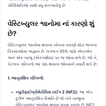
પરિસ્થિતિઓ સાથે વધુ સંકળાયેલું છે.
વેસ્ટિબ્યુલર શ્વાનોમા નાં કારણો શું
છે?
વેસ્ટિબ્યુલર શ્વાનોમા થવાના ચોક્કસ કારણો મોટા ભાગના
કિસ્સાઓમાં અજ્ઞાત છે. લગભગ 95% ગાંઠો એકાએક
અને એક બાજુ (એકપક્ષીય) પર જ જોવા મળે છે. જો કે,
કેટલાક પરિબળો આ ગાંઠ થવાના જોખમને વધારી શકે છે:
1. આનુવંશિક પરિબળો:
ન્યુરોફાઈબ્રોમેટોસિસ ટાઈપ 2 (NF2):
આ એક
દુર્લભ આનુવંશિક સ્થિતિ છે જે બંને બાજુના
વેસ્ટિબ્યુલર શ્વાનોમા થવાનું મુખ્ય કારણ છે. NF2