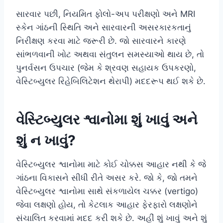
સારવાર પછી, નિયમિત ફોલો-અપ પરીક્ષણો અને MRI
સ્કેન ગાંઠની સ્થિતિ અને સારવારની અસરકારકતાનું
નિરીક્ષણ કરવા માટે જરૂરી છે. જો સારવારને કારણે
સાંભળવાની ખોટ અથવા સંતુલન સમસ્યાઓ થાય છે, તો
પુનર્વસન ઉપચાર (જેમ કે શ્રવણ સહાયક ઉપકરણો,
વેસ્ટિબ્યુલર રિહેબિલિટેશન થેરાપી) મદદરૂપ થઈ શકે છે.
વેસ્ટિબ્યુલર શ્વાનોમા શું ખાવું અને
શું ન ખાવું?
વેસ્ટિબ્યુલર શ્વાનોમા માટે કોઈ ચોક્કસ આહાર નથી કે જે
ગાંઠના વિકાસને સીધી રીતે અસર કરે. જો કે, જો તમને
વેસ્ટિબ્યુલર શ્વાનોમા સાથે સંકળાયેલ ચક્કર (vertigo)
જેવા લક્ષણો હોય, તો કેટલાક આહાર ફેરફારો લક્ષણોને
સંચાલિત કરવામાં મદદ કરી શકે છે. અહીં શું ખાવું અને શું