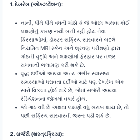
1. દેખરેખ (ઓબ્ઝર્વેશન):
નાની, ધીમે ધીમે વધતી ગાંઠો કે જે ઓછા અથવા કોઈ
લક્ષણોનું કારણ નથી બની રહી હોય તેવા
કિસ્સાઓમાં, ડૉક્ટર સક્રિય સારવારને બદલે
નિયમિત MRI સ્કેન અને શ્રવણ પરીક્ષણો દ્વારા
ગાંઠની વૃદ્ધિ અને લક્ષણોમાં ફેરફાર પર નજર
રાખવાની ભલામણ કરી શકે છે.
વૃદ્ધ દર્દીઓ અથવા અન્ય ગંભીર સ્વાસ્થ્ય
સમસ્યાઓ ધરાવતા દર્દીઓ માટે પણ દેખરેખ એક
સારો વિકલ્પ હોઈ શકે છે, જેમાં સર્જરી અથવા
રેડિયેશનના જોખમો વધારે હોય.
જો ગાંઠ વધે છે અથવા લક્ષણો વધુ ખરાબ થાય છે, તો
પછી સક્રિય સારવારની જરૂર પડી શકે છે.
2. સર્જરી (શસ્ત્રક્રિયા):