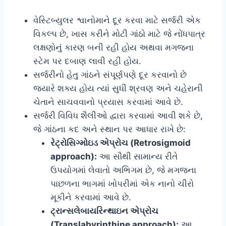
વેસ્ટિબ્યુલર શ્વાનોમાને દૂર કરવા માટે સર્જરી એક
વિકલ્પ છે, ખાસ કરીને મોટી ગાંઠો માટે જે નોંધપાત્ર
લક્ષણોનું કારણ બની રહી હોય અથવા મગજના
સ્ટેમ પર દબાણ લાવી રહી હોય.
સર્જરીનો હેતુ ગાંઠને સંપૂર્ણપણે દૂર કરવાનો છે
જ્યારે શક્ય હોય ત્યાં સુધી શ્રવણ અને ચહેરાની
ચેતાને સાચવવાનો પ્રયાસ કરવામાં આવે છે.
સર્જરી વિવિધ શૈલીઓ દ્વારા કરવામાં આવી શકે છે,
જે ગાંઠના કદ અને સ્થાન પર આધાર રાખે છે:
રેટ્રોસિગ્મોઇડ એપ્રોચ (Retrosigmoid
approach):
આ સૌથી સામાન્ય રીતે
ઉપયોગમાં લેવાતો અભિગમ છે, જે મગજના
પાછળના ભાગમાં ખોપરીમાં એક નાનો ચીરો
મૂકીને કરવામાં આવે છે.
ટ્રાન્સલેબાયરિન્થાઇન એપ્રોચ
(Translabyrinthine approach):
આ