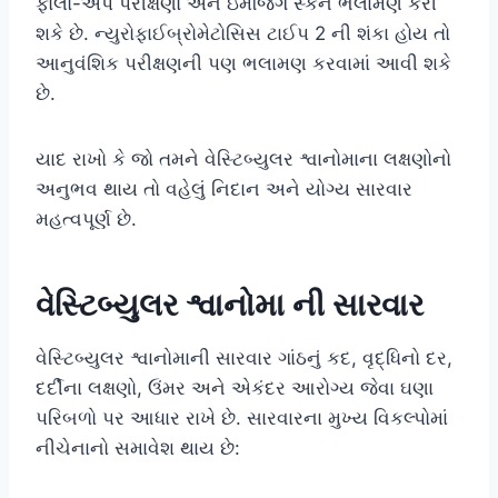
ફોલો-અપ પરીક્ષણો અને ઇમેજિંગ સ્કેન ભલામણ કરી
શકે છે. ન્યુરોફાઈબ્રોમેટોસિસ ટાઈપ 2 ની શંકા હોય તો
આનુવંશિક પરીક્ષણની પણ ભલામણ કરવામાં આવી શકે
છે.
યાદ રાખો કે જો તમને વેસ્ટિબ્યુલર શ્વાનોમાના લક્ષણોનો
અનુભવ થાય તો વહેલું નિદાન અને યોગ્ય સારવાર
મહત્વપૂર્ણ છે.
વેસ્ટિબ્યુલર શ્વાનોમા ની સારવાર
વેસ્ટિબ્યુલર શ્વાનોમાની સારવાર ગાંઠનું કદ, વૃદ્ધિનો દર,
દર્દીના લક્ષણો, ઉંમર અને એકંદર આરોગ્ય જેવા ઘણા
પરિબળો પર આધાર રાખે છે. સારવારના મુખ્ય વિકલ્પોમાં
નીચેનાનો સમાવેશ થાય છે: