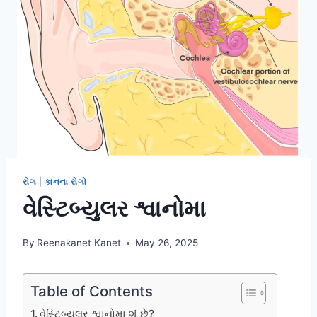
રોગ
|
કાનના રોગો
વેસ્ટિબ્યુલર શ્વાનોમા
By
Reenakanet Kanet
May 26, 2025
Table of Contents
વેસ્ટિબ્યુલર શ્વાનોમા શું છે?