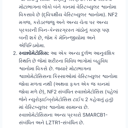
મોટાભાગના લોકો બંને કાનમાં વેસ્ટિબ્યુલર શ્વાનોમા
વિકસાવે છે (દ્વિપક્ષીય વેસ્ટિબ્યુલર શ્વાનોમા). NF2
મગજ, કરોડરજ્જુ અને અન્ય ચેતા પર અન્ય
પ્રકારની બિન-કેન્સરગ્રસ્ત ગાંઠોનું કારણ પણ
બની શકે છે, જેમ કે મેનિન્જીયોમા અને
એપિન્ડિમોમા.
સ્વાન્નોમેટોસિસ:
આ એક અન્ય દુર્લભ આનુવંશિક
સ્થિતિ છે જેમાં શરીરના વિવિધ ભાગોમાં બહુવિધ
શ્વાનોમા વિકસે છે. જ્યારે મોટાભાગના
શ્વાન્નોમેટોસિસના કિસ્સાઓમાં વેસ્ટિબ્યુલર શ્વાનોમા
જોવા મળતા નથી (અથવા ફક્ત એક જ કાનમાં
જોવા મળે છે), NF2 સંબંધિત સ્વાન્નોમેટોસિસ (પહેલાં
જેને ન્યુરોફાઈબ્રોમેટોસિસ ટાઈપ 2 કહેવાતું હતું)
માં વેસ્ટિબ્યુલર શ્વાનોમા સામાન્ય છે.
સ્વાન્નોમેટોસિસના અન્ય પ્રકારો SMARCB1-
સંબંધિત અને LZTR1-સંબંધિત છે.