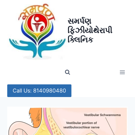
Skip
to
સમર્પણ
content
ફિઝીયોથેરાપી
ક્લિનિક
Call Us: 8140980480