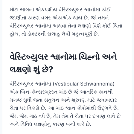
મોટા ભાગના એકપક્ષીય વેસ્ટિબ્યુલર શ્વાનોમા કોઈ
જાણીતા કારણ વગર એકાએક થાય છે. જો તમને
વેસ્ટિબ્યુલર શ્વાનોમા અથવા તેના લક્ષણો વિશે કોઈ ચિંતા
હોય, તો ડૉક્ટરની સલાહ લેવી મહત્વપૂર્ણ છે.
વેસ્ટિબ્યુલર શ્વાનોમા ચિહ્નો અને
લક્ષણો શું છે?
વેસ્ટિબ્યુલર શ્વાનોમા (Vestibular Schwannoma)
એક બિન-કેન્સરગ્રસ્ત ગાંઠ છે જે આંતરિક કાનથી
મગજ સુધી જતા સંતુલન અને શ્રવણ માટે જવાબદાર
ચેતા પર વિકસે છે. આ ગાંઠ શ્વાન કોષોમાંથી ઉદ્ભવે છે.
જેમ જેમ ગાંઠ વધે છે, તેમ તેમ તે ચેતા પર દબાણ લાવે છે
અને વિવિધ લક્ષણોનું કારણ બની શકે છે.