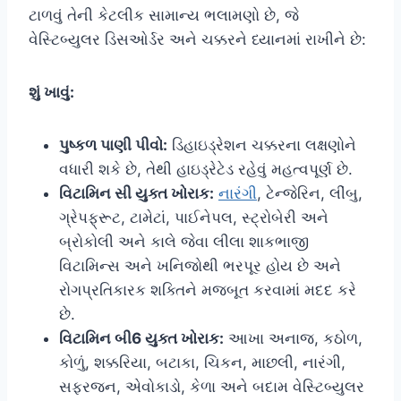
ટાળવું તેની કેટલીક સામાન્ય ભલામણો છે, જે
વેસ્ટિબ્યુલર ડિસઓર્ડર અને ચક્કરને ધ્યાનમાં રાખીને છે:
શું ખાવું:
પુષ્કળ પાણી પીવો:
ડિહાઇડ્રેશન ચક્કરના લક્ષણોને
વધારી શકે છે, તેથી હાઇડ્રેટેડ રહેવું મહત્વપૂર્ણ છે.
વિટામિન સી યુક્ત ખોરાક:
નારંગી
, ટેન્જેરિન, લીંબુ,
ગ્રેપફ્રૂટ, ટામેટાં, પાઈનેપલ, સ્ટ્રોબેરી અને
બ્રોકોલી અને કાલે જેવા લીલા શાકભાજી
વિટામિન્સ અને ખનિજોથી ભરપૂર હોય છે અને
રોગપ્રતિકારક શક્તિને મજબૂત કરવામાં મદદ કરે
છે.
વિટામિન બી6 યુક્ત ખોરાક:
આખા અનાજ, કઠોળ,
કોળું, શક્કરિયા, બટાકા, ચિકન, માછલી, નારંગી,
સફરજન, એવોકાડો, કેળા અને બદામ વેસ્ટિબ્યુલર