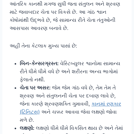
આંતરિક કાનથી મગજ સુધી જતા સંતુલન અને શ્રવણ
માટે જવાબદાર ચેતા પર વિકસે છે. આ ગાંઠ શ્વાન
કોષોમાંથી ઉદ્ભવે છે, જે સામાન્ય રીતે ચેતા તંતુઓની
આસપાસ આવરણ બનાવે છે.
અહીં તેના કેટલાક મુખ્ય પાસાં છે:
બિન-કેન્સરગ્રસ્ત:
વેસ્ટિબ્યુલર શ્વાનોમા સામાન્ય
રીતે ધીમે ધીમે વધે છે અને શરીરના અન્ય ભાગોમાં
ફેલાતો નથી.
ચેતા પર અસર:
જેમ જેમ ગાંઠ વધે છે, તેમ તેમ તે
શ્રવણ અને સંતુલનની ચેતા પર દબાણ લાવે છે,
જેના કારણે શ્રવણશક્તિ ગુમાવવી,
કાનમાં રણકાર
(ટિનિટસ)
અને ચક્કર આવવા જેવા લક્ષણો જોવા
મળે છે.
લક્ષણો:
લક્ષણો ધીમે ધીમે વિકસિત થાય છે અને તેમાં