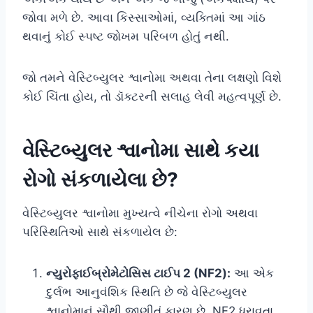
જોવા મળે છે. આવા કિસ્સાઓમાં, વ્યક્તિમાં આ ગાંઠ
થવાનું કોઈ સ્પષ્ટ જોખમ પરિબળ હોતું નથી.
જો તમને વેસ્ટિબ્યુલર શ્વાનોમા અથવા તેના લક્ષણો વિશે
કોઈ ચિંતા હોય, તો ડૉક્ટરની સલાહ લેવી મહત્વપૂર્ણ છે.
વેસ્ટિબ્યુલર શ્વાનોમા સાથે કયા
રોગો સંકળાયેલા છે?
વેસ્ટિબ્યુલર શ્વાનોમા મુખ્યત્વે નીચેના રોગો અથવા
પરિસ્થિતિઓ સાથે સંકળાયેલ છે:
ન્યુરોફાઈબ્રોમેટોસિસ ટાઈપ 2 (NF2):
આ એક
દુર્લભ આનુવંશિક સ્થિતિ છે જે વેસ્ટિબ્યુલર
શ્વાનોમાનું સૌથી જાણીતું કારણ છે. NF2 ધરાવતા