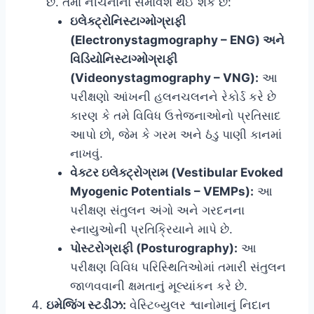
છે. તેમાં નીચેનાનો સમાવેશ થઈ શકે છે:
ઇલેક્ટ્રોનિસ્ટાગ્મોગ્રાફી
(Electronystagmography – ENG) અને
વિડિયોનિસ્ટાગ્મોગ્રાફી
(Videonystagmography – VNG):
આ
પરીક્ષણો આંખની હલનચલનને રેકોર્ડ કરે છે
કારણ કે તમે વિવિધ ઉત્તેજનાઓનો પ્રતિસાદ
આપો છો, જેમ કે ગરમ અને ઠંડુ પાણી કાનમાં
નાખવું.
વેક્ટર ઇલેક્ટ્રોગ્રામ (Vestibular Evoked
Myogenic Potentials – VEMPs):
આ
પરીક્ષણ સંતુલન અંગો અને ગરદનના
સ્નાયુઓની પ્રતિક્રિયાને માપે છે.
પોસ્ટરોગ્રાફી (Posturography):
આ
પરીક્ષણ વિવિધ પરિસ્થિતિઓમાં તમારી સંતુલન
જાળવવાની ક્ષમતાનું મૂલ્યાંકન કરે છે.
ઇમેજિંગ સ્ટડીઝ:
વેસ્ટિબ્યુલર શ્વાનોમાનું નિદાન