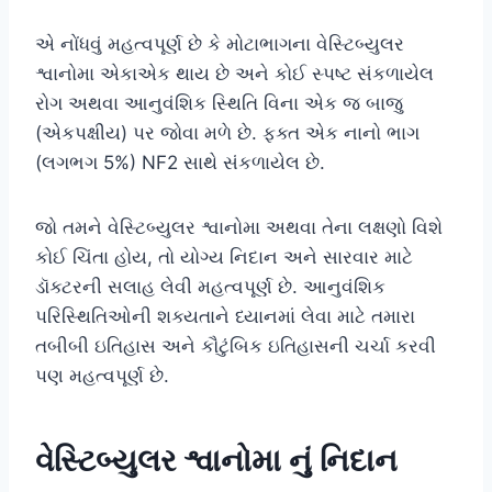
એ નોંધવું મહત્વપૂર્ણ છે કે મોટાભાગના વેસ્ટિબ્યુલર
શ્વાનોમા એકાએક થાય છે અને કોઈ સ્પષ્ટ સંકળાયેલ
રોગ અથવા આનુવંશિક સ્થિતિ વિના એક જ બાજુ
(એકપક્ષીય) પર જોવા મળે છે. ફક્ત એક નાનો ભાગ
(લગભગ 5%) NF2 સાથે સંકળાયેલ છે.
જો તમને વેસ્ટિબ્યુલર શ્વાનોમા અથવા તેના લક્ષણો વિશે
કોઈ ચિંતા હોય, તો યોગ્ય નિદાન અને સારવાર માટે
ડૉક્ટરની સલાહ લેવી મહત્વપૂર્ણ છે. આનુવંશિક
પરિસ્થિતિઓની શક્યતાને ધ્યાનમાં લેવા માટે તમારા
તબીબી ઇતિહાસ અને કૌટુંબિક ઇતિહાસની ચર્ચા કરવી
પણ મહત્વપૂર્ણ છે.
વેસ્ટિબ્યુલર શ્વાનોમા નું નિદાન