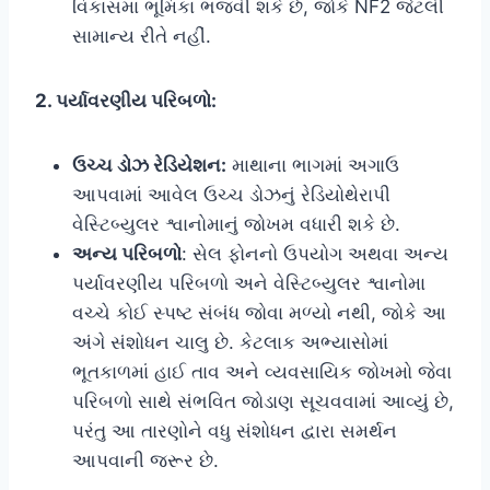
વિકાસમાં ભૂમિકા ભજવી શકે છે, જોકે NF2 જેટલી
સામાન્ય રીતે નહીં.
2. પર્યાવરણીય પરિબળો:
ઉચ્ચ ડોઝ રેડિયેશન:
માથાના ભાગમાં અગાઉ
આપવામાં આવેલ ઉચ્ચ ડોઝનું રેડિયોથેરાપી
વેસ્ટિબ્યુલર શ્વાનોમાનું જોખમ વધારી શકે છે.
અન્ય પરિબળો
: સેલ ફોનનો ઉપયોગ અથવા અન્ય
પર્યાવરણીય પરિબળો અને વેસ્ટિબ્યુલર શ્વાનોમા
વચ્ચે કોઈ સ્પષ્ટ સંબંધ જોવા મળ્યો નથી, જોકે આ
અંગે સંશોધન ચાલુ છે. કેટલાક અભ્યાસોમાં
ભૂતકાળમાં હાઈ તાવ અને વ્યવસાયિક જોખમો જેવા
પરિબળો સાથે સંભવિત જોડાણ સૂચવવામાં આવ્યું છે,
પરંતુ આ તારણોને વધુ સંશોધન દ્વારા સમર્થન
આપવાની જરૂર છે.