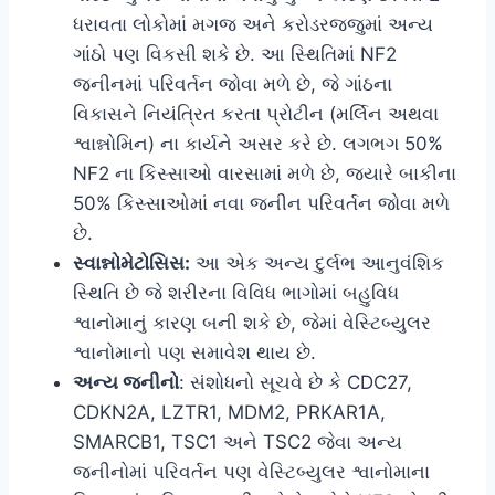
ધરાવતા લોકોમાં મગજ અને કરોડરજ્જુમાં અન્ય
ગાંઠો પણ વિકસી શકે છે. આ સ્થિતિમાં NF2
જનીનમાં પરિવર્તન જોવા મળે છે, જે ગાંઠના
વિકાસને નિયંત્રિત કરતા પ્રોટીન (મર્લિન અથવા
શ્વાન્નોમિન) ના કાર્યને અસર કરે છે. લગભગ 50%
NF2 ના કિસ્સાઓ વારસામાં મળે છે, જ્યારે બાકીના
50% કિસ્સાઓમાં નવા જનીન પરિવર્તન જોવા મળે
છે.
સ્વાન્નોમેટોસિસ:
આ એક અન્ય દુર્લભ આનુવંશિક
સ્થિતિ છે જે શરીરના વિવિધ ભાગોમાં બહુવિધ
શ્વાનોમાનું કારણ બની શકે છે, જેમાં વેસ્ટિબ્યુલર
શ્વાનોમાનો પણ સમાવેશ થાય છે.
અન્ય જનીનો
: સંશોધનો સૂચવે છે કે CDC27,
CDKN2A, LZTR1, MDM2, PRKAR1A,
SMARCB1, TSC1 અને TSC2 જેવા અન્ય
જનીનોમાં પરિવર્તન પણ વેસ્ટિબ્યુલર શ્વાનોમાના