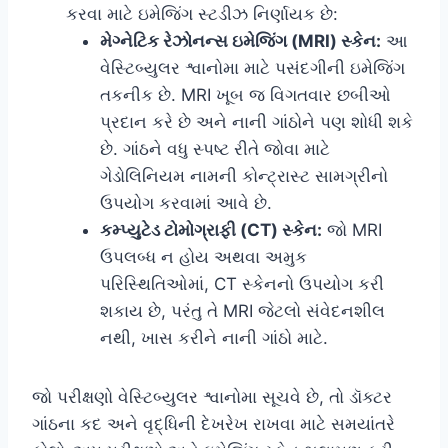
કરવા માટે ઇમેજિંગ સ્ટડીઝ નિર્ણાયક છે:
મેગ્નેટિક રેઝોનન્સ ઇમેજિંગ (MRI) સ્કેન:
આ
વેસ્ટિબ્યુલર શ્વાનોમા માટે પસંદગીની ઇમેજિંગ
તકનીક છે. MRI ખૂબ જ વિગતવાર છબીઓ
પ્રદાન કરે છે અને નાની ગાંઠોને પણ શોધી શકે
છે. ગાંઠને વધુ સ્પષ્ટ રીતે જોવા માટે
ગેડોલિનિયમ નામની કોન્ટ્રાસ્ટ સામગ્રીનો
ઉપયોગ કરવામાં આવે છે.
કમ્પ્યુટેડ ટોમોગ્રાફી (CT) સ્કેન:
જો MRI
ઉપલબ્ધ ન હોય અથવા અમુક
પરિસ્થિતિઓમાં, CT સ્કેનનો ઉપયોગ કરી
શકાય છે, પરંતુ તે MRI જેટલો સંવેદનશીલ
નથી, ખાસ કરીને નાની ગાંઠો માટે.
જો પરીક્ષણો વેસ્ટિબ્યુલર શ્વાનોમા સૂચવે છે, તો ડૉક્ટર
ગાંઠના કદ અને વૃદ્ધિની દેખરેખ રાખવા માટે સમયાંતરે