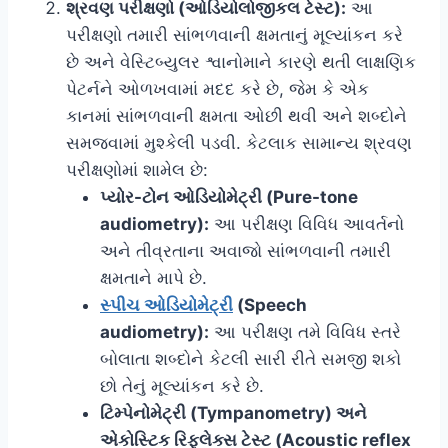
શ્રવણ પરીક્ષણો (ઓડિયોલોજીકલ ટેસ્ટ):
આ
પરીક્ષણો તમારી સાંભળવાની ક્ષમતાનું મૂલ્યાંકન કરે
છે અને વેસ્ટિબ્યુલર શ્વાનોમાને કારણે થતી લાક્ષણિક
પેટર્નને ઓળખવામાં મદદ કરે છે, જેમ કે એક
કાનમાં સાંભળવાની ક્ષમતા ઓછી થવી અને શબ્દોને
સમજવામાં મુશ્કેલી પડવી. કેટલાક સામાન્ય શ્રવણ
પરીક્ષણોમાં શામેલ છે:
પ્યોર-ટોન ઓડિયોમેટ્રી (Pure-tone
audiometry):
આ પરીક્ષણ વિવિધ આવર્તનો
અને તીવ્રતાના અવાજો સાંભળવાની તમારી
ક્ષમતાને માપે છે.
સ્પીચ ઓડિયોમેટ્રી
(Speech
audiometry):
આ પરીક્ષણ તમે વિવિધ સ્તરે
બોલાતા શબ્દોને કેટલી સારી રીતે સમજી શકો
છો તેનું મૂલ્યાંકન કરે છે.
ટિમ્પેનોમેટ્રી (Tympanometry) અને
એકોસ્ટિક રિફ્લેક્સ ટેસ્ટ (Acoustic reflex