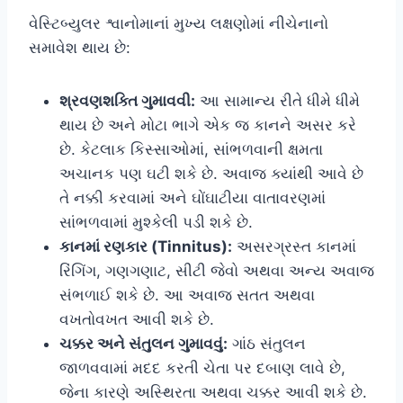
વેસ્ટિબ્યુલર શ્વાનોમાનાં મુખ્ય લક્ષણોમાં નીચેનાનો
સમાવેશ થાય છે:
શ્રવણશક્તિ ગુમાવવી:
આ સામાન્ય રીતે ધીમે ધીમે
થાય છે અને મોટા ભાગે એક જ કાનને અસર કરે
છે. કેટલાક કિસ્સાઓમાં, સાંભળવાની ક્ષમતા
અચાનક પણ ઘટી શકે છે. અવાજ ક્યાંથી આવે છે
તે નક્કી કરવામાં અને ઘોંઘાટીયા વાતાવરણમાં
સાંભળવામાં મુશ્કેલી પડી શકે છે.
કાનમાં રણકાર (Tinnitus):
અસરગ્રસ્ત કાનમાં
રિંગિંગ, ગણગણાટ, સીટી જેવો અથવા અન્ય અવાજ
સંભળાઈ શકે છે. આ અવાજ સતત અથવા
વખતોવખત આવી શકે છે.
ચક્કર અને સંતુલન ગુમાવવું:
ગાંઠ સંતુલન
જાળવવામાં મદદ કરતી ચેતા પર દબાણ લાવે છે,
જેના કારણે અસ્થિરતા અથવા ચક્કર આવી શકે છે.