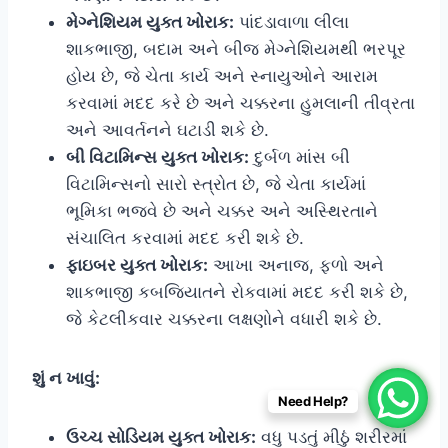
મેગ્નેશિયમ યુક્ત ખોરાક:
પાંદડાવાળા લીલા
શાકભાજી, બદામ અને બીજ મેગ્નેશિયમથી ભરપૂર
હોય છે, જે ચેતા કાર્ય અને સ્નાયુઓને આરામ
કરવામાં મદદ કરે છે અને ચક્કરના હુમલાની તીવ્રતા
અને આવર્તનને ઘટાડી શકે છે.
બી વિટામિન્સ યુક્ત ખોરાક:
દુર્બળ માંસ બી
વિટામિન્સનો સારો સ્ત્રોત છે, જે ચેતા કાર્યમાં
ભૂમિકા ભજવે છે અને ચક્કર અને અસ્થિરતાને
સંચાલિત કરવામાં મદદ કરી શકે છે.
ફાઇબર યુક્ત ખોરાક:
આખા અનાજ, ફળો અને
શાકભાજી કબજિયાતને રોકવામાં મદદ કરી શકે છે,
જે કેટલીકવાર ચક્કરના લક્ષણોને વધારી શકે છે.
શું ન ખાવું:
Need Help?
ઉચ્ચ સોડિયમ યુક્ત ખોરાક:
વધુ પડતું મીઠું શરીરમાં