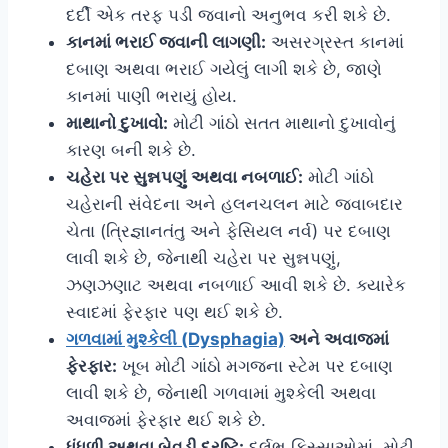
દર્દી એક તરફ પડી જવાનો અનુભવ કરી શકે છે.
કાનમાં ભરાઈ જવાની લાગણી:
અસરગ્રસ્ત કાનમાં
દબાણ અથવા ભરાઈ ગયેલું લાગી શકે છે, જાણે
કાનમાં પાણી ભરાયું હોય.
માથાનો દુખાવો:
મોટી ગાંઠો સતત માથાનો દુખાવોનું
કારણ બની શકે છે.
ચહેરા પર સુન્નપણું અથવા નબળાઈ:
મોટી ગાંઠો
ચહેરાની સંવેદના અને હલનચલન માટે જવાબદાર
ચેતા (ત્રિજ્ઞાનતંતુ અને ફેસિયલ નર્વ) પર દબાણ
લાવી શકે છે, જેનાથી ચહેરા પર સુન્નપણું,
ઝણઝણાટ અથવા નબળાઈ આવી શકે છે. ક્યારેક
સ્વાદમાં ફેરફાર પણ થઈ શકે છે.
ગળવામાં મુશ્કેલી (Dysphagia)
અને અવાજમાં
ફેરફાર:
ખૂબ મોટી ગાંઠો મગજના સ્ટેમ પર દબાણ
લાવી શકે છે, જેનાથી ગળવામાં મુશ્કેલી અથવા
અવાજમાં ફેરફાર થઈ શકે છે.
ધૂંધળી અથવા બેવડી દ્રષ્ટિ:
દુર્લભ કિસ્સાઓમાં, મોટી