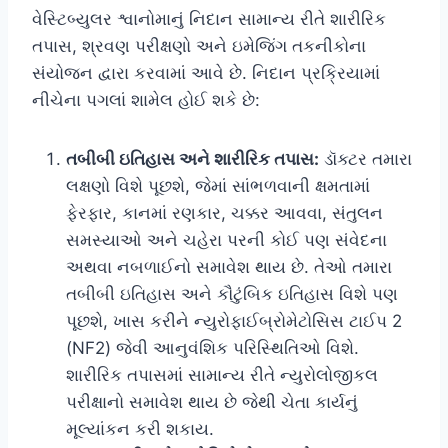
વેસ્ટિબ્યુલર શ્વાનોમાનું નિદાન સામાન્ય રીતે શારીરિક
તપાસ, શ્રવણ પરીક્ષણો અને ઇમેજિંગ તકનીકોના
સંયોજન દ્વારા કરવામાં આવે છે. નિદાન પ્રક્રિયામાં
નીચેના પગલાં શામેલ હોઈ શકે છે:
તબીબી ઇતિહાસ અને શારીરિક તપાસ:
ડૉક્ટર તમારા
લક્ષણો વિશે પૂછશે, જેમાં સાંભળવાની ક્ષમતામાં
ફેરફાર, કાનમાં રણકાર, ચક્કર આવવા, સંતુલન
સમસ્યાઓ અને ચહેરા પરની કોઈ પણ સંવેદના
અથવા નબળાઈનો સમાવેશ થાય છે. તેઓ તમારા
તબીબી ઇતિહાસ અને કૌટુંબિક ઇતિહાસ વિશે પણ
પૂછશે, ખાસ કરીને ન્યુરોફાઈબ્રોમેટોસિસ ટાઈપ 2
(NF2) જેવી આનુવંશિક પરિસ્થિતિઓ વિશે.
શારીરિક તપાસમાં સામાન્ય રીતે ન્યુરોલોજીકલ
પરીક્ષાનો સમાવેશ થાય છે જેથી ચેતા કાર્યનું
મૂલ્યાંકન કરી શકાય.