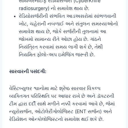
સાયબરનાઈફ રેડિયોસર્જરી (CyberKnife
radiosurgery) નો સમાવેશ થાય છે.
રેડિયોસર્જરીની સંભવિત આડઅસરોમાં સાંભળવાની
ખોટ, ચહેરાની નબળાઈ અને સંતુલન સમસ્યાઓનો
સમાવેશ થાય છે, જોકે સર્જરીની તુલનામાં આ
જોખમો સામાન્ય રીતે ઓછા હોય છે. ગાંઠને
નિયંત્રિત કરવામાં સમય લાગી શકે છે, તેથી
નિયમિત ફોલો-અપ ઇમેજિંગ જરૂરી છે.
સારવારની પસંદગી:
વેસ્ટિબ્યુલર શ્વાનોમા માટે શ્રેષ્ઠ સારવાર વિકલ્પ
વ્યક્તિગત પરિસ્થિતિ પર આધાર રાખે છે અને ડૉક્ટરની
ટીમ દ્વારા દર્દી સાથે મળીને નક્કી કરવામાં આવે છે, જેમાં
ન્યુરોસર્જન, ઓટોલેરીંગોલોજિસ્ટ (ENT સર્જન) અને
રેડિયેશન ઓન્કોલોજિસ્ટનો સમાવેશ થઈ શકે છે.