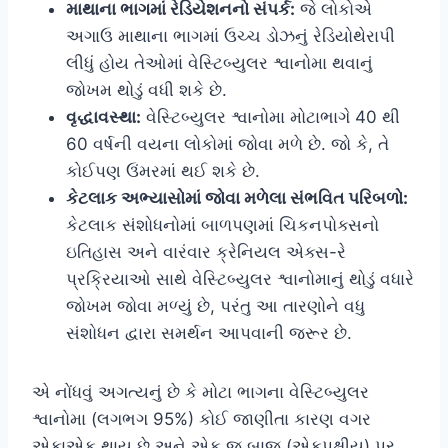
માથાના ભાગમાં રેડિયેશનનો સંપર્ક:
જે લોકોએ
અગાઉ માથાના ભાગમાં ઉચ્ચ ડોઝનું રેડિયોથેરાપી
લીધું હોય તેઓમાં વેસ્ટિબ્યુલર શ્વાનોમા થવાનું
જોખમ થોડું વધી શકે છે.
વૃદ્ધાવસ્થા:
વેસ્ટિબ્યુલર શ્વાનોમા મોટાભાગે 40 થી
60 વર્ષની વયના લોકોમાં જોવા મળે છે. જો કે, તે
કોઈપણ ઉંમરમાં થઈ શકે છે.
કેટલાક અભ્યાસોમાં જોવા મળેલા સંભવિત પરિબળો:
કેટલાક સંશોધનોમાં બાળપણમાં ચિકનપોક્સનો
ઇતિહાસ અને વારંવાર ક્રેનિયલ એક્સ-રે
પ્રક્રિયાઓ સાથે વેસ્ટિબ્યુલર શ્વાનોમાનું થોડું વધારે
જોખમ જોવા મળ્યું છે, પરંતુ આ તારણોને વધુ
સંશોધન દ્વારા સમર્થન આપવાની જરૂર છે.
એ નોંધવું અગત્યનું છે કે મોટા ભાગના વેસ્ટિબ્યુલર
શ્વાનોમા (લગભગ 95%) કોઈ જાણીતા કારણ વગર
એકાએક થાય છે અને એક જ બાજુ (એકપક્ષીય) પર