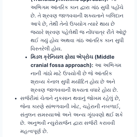
અભિગમ આંતરિક કાન દ્વારા ગાંઠ સુધી પહોંચે
છે. તે શ્રવણ જાળવવાની શક્યતાને બલિદાન
આપે છે, તેથી તેનો ઉપયોગ ત્યારે થાય છે
જ્યારે શ્રવણ પહેલેથી જ નોંધપાત્ર રીતે ઓછું
થઈ ગયું હોય અથવા ગાંઠ આંતરિક કાન સુધી
વિસ્તરેલી હોય.
મિડલ ક્રેનિયલ ફોસા એપ્રોચ (Middle
cranial fossa approach):
આ અભિગમ
નાની ગાંઠો માટે ઉપયોગી છે જે આંતરિક
શ્રાવ્ય કેનાલ સુધી મર્યાદિત હોય છે અને
શ્રવણ જાળવવાની શક્યતા વધારે હોય છે.
સર્જરીમાં ચેતાને નુકસાન થવાનું જોખમ રહેલું છે,
જેના કારણે સાંભળવાની ખોટ, ચહેરાની નબળાઈ,
સંતુલન સમસ્યાઓ અને અન્ય ગૂંચવણો થઈ શકે
છે. અનુભવી ન્યુરોસર્જન દ્વારા સર્જરી કરાવવી
મહત્વપૂર્ણ છે.