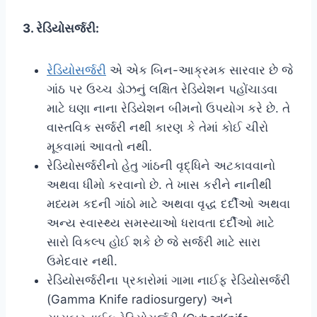
3. રેડિયોસર્જરી:
રેડિયોસર્જરી
એ એક બિન-આક્રમક સારવાર છે જે
ગાંઠ પર ઉચ્ચ ડોઝનું લક્ષિત રેડિયેશન પહોંચાડવા
માટે ઘણા નાના રેડિયેશન બીમનો ઉપયોગ કરે છે. તે
વાસ્તવિક સર્જરી નથી કારણ કે તેમાં કોઈ ચીરો
મૂકવામાં આવતો નથી.
રેડિયોસર્જરીનો હેતુ ગાંઠની વૃદ્ધિને અટકાવવાનો
અથવા ધીમો કરવાનો છે. તે ખાસ કરીને નાનીથી
મધ્યમ કદની ગાંઠો માટે અથવા વૃદ્ધ દર્દીઓ અથવા
અન્ય સ્વાસ્થ્ય સમસ્યાઓ ધરાવતા દર્દીઓ માટે
સારો વિકલ્પ હોઈ શકે છે જે સર્જરી માટે સારા
ઉમેદવાર નથી.
રેડિયોસર્જરીના પ્રકારોમાં ગામા નાઈફ રેડિયોસર્જરી
(Gamma Knife radiosurgery) અને