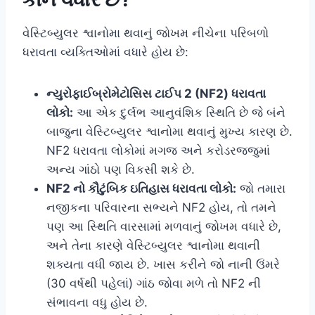
વેસ્ટિબ્યુલર શ્વાનોમા થવાનું જોખમ નીચેના પરિબળો
ધરાવતા વ્યક્તિઓમાં વધારે હોય છે:
ન્યુરોફાઈબ્રોમેટોસિસ ટાઈપ 2 (NF2) ધરાવતા
લોકો:
આ એક દુર્લભ આનુવંશિક સ્થિતિ છે જે બંને
બાજુના વેસ્ટિબ્યુલર શ્વાનોમા થવાનું મુખ્ય કારણ છે.
NF2 ધરાવતા લોકોમાં મગજ અને કરોડરજ્જુમાં
અન્ય ગાંઠો પણ વિકસી શકે છે.
NF2 નો કૌટુંબિક ઇતિહાસ ધરાવતા લોકો:
જો તમારા
નજીકના પરિવારના સભ્યને NF2 હોય, તો તમને
પણ આ સ્થિતિ વારસામાં મળવાનું જોખમ વધારે છે,
અને તેના કારણે વેસ્ટિબ્યુલર શ્વાનોમા થવાની
શક્યતા વધી જાય છે. ખાસ કરીને જો નાની ઉંમરે
(30 વર્ષથી પહેલાં) ગાંઠ જોવા મળે તો NF2 ની
સંભાવના વધુ હોય છે.