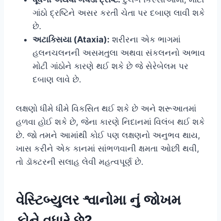
ગાંઠો દ્રષ્ટિને અસર કરતી ચેતા પર દબાણ લાવી શકે
છે.
અટાક્સિયા (Ataxia):
શરીરના એક ભાગમાં
હલનચલનની અસમતુલા અથવા સંકલનનો અભાવ
મોટી ગાંઠોને કારણે થઈ શકે છે જે સેરેબેલમ પર
દબાણ લાવે છે.
લક્ષણો ધીમે ધીમે વિકસિત થઈ શકે છે અને શરૂઆતમાં
હળવા હોઈ શકે છે, જેના કારણે નિદાનમાં વિલંબ થઈ શકે
છે. જો તમને આમાંથી કોઈ પણ લક્ષણનો અનુભવ થાય,
ખાસ કરીને એક કાનમાં સાંભળવાની ક્ષમતા ઓછી થવી,
તો ડૉક્ટરની સલાહ લેવી મહત્વપૂર્ણ છે.
વેસ્ટિબ્યુલર શ્વાનોમા નું જોખમ
કોને વધારે છે?