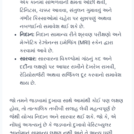
એક કાનમાં સાંભળવાની ક્ષમતા ઓછી થવી,
ટિનિટસ, ચક્કર આવવા, સંતુલન ગુમાવવું અને
ગંભીર કિસ્સાઓમાં ચહેરા પર સુન્નપણું અથવા
નબળાઈનો સમાવેશ થઈ શકે છે.
નિદાન:
નિદાન સામાન્ય રીતે શ્રવણ પરીક્ષણો અને
મેગ્નેટિક રેઝોનન્સ ઇમેજિંગ (MRI) સ્કેન દ્વારા
કરવામાં આવે છે.
સારવાર:
સારવારના વિકલ્પોમાં ગાંઠનું કદ અને
દર્દીના લક્ષણો પર આધાર રાખીને દેખરેખ રાખવી,
રેડિયોસર્જરી અથવા સર્જિકલ દૂર કરવાનો સમાવેશ
થાય છે.
જો તમને જડબામાં દુખાવા સાથે આમાંથી કોઈ પણ લક્ષણ
હોય, તો તાત્કાલિક તબીબી સલાહ લેવી મહત્વપૂર્ણ છે
જેથી યોગ્ય નિદાન અને સારવાર થઈ શકે. જો કે, એ
નોંધવું અગત્યનું છે કે જડબાનો દુખાવો વેસ્ટિબ્યુલર
શ્વાનોમાનું સામાન્ય લક્ષણ નથી અને તે અન્ય ઘણી