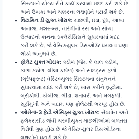
સિસ્ટમને યોગ્ય રીતે કાર્ય કરવામાં મદદ કરી શકે છે
અને ઉબકા અને ચક્કરના લક્ષણોને ઘટાડી શકે છે.
વિટામિન ડી યુક્ત ખોરાક:
માછલી, ઇંડા, દૂધ, આખા
અનાજ, મશરૂમ્સ, નારંગીનો રસ અને સોયા
ઉત્પાદનો કાનના સ્ક્લેરોસિસને સુધારવામાં મદદ
કરી શકે છે, જે વેસ્ટિબ્યુલર ડિસઓર્ડર ધરાવતા ઘણા
લોકો અનુભવે છે.
ફોલેટ યુક્ત ખોરાક:
કઠોળ (જેમ કે લાલ કઠોળ,
કાળા કઠોળ, લીલા કઠોળ) અને સાઇટ્રસ ફળો
(ગ્રેપફ્રૂટ) વેસ્ટિબ્યુલર સિસ્ટમના સંતુલનને
સુધારવામાં મદદ કરી શકે છે, ખાસ કરીને વૃદ્ધોમાં.
બ્રોકોલી, કોબીજ, ભીંડા, શતાવરી અને મગફળી,
સૂર્યમુખી અને બદામ પણ ફોલેટથી ભરપૂર હોય છે.
ઓમેગા-3 ફેટી એસિડ્સ યુક્ત ખોરાક:
સૅલ્મોન અને
ફ્લેક્સસીડ જેવી ચરબીયુક્ત માછલીઓમાં બળતરા
વિરોધી ગુણ હોય છે જે વેસ્ટિબ્યુલર ડિસઓર્ડરના
લક્ષણોને ઘટાડી શકે છે.