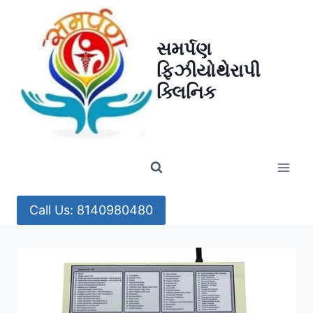
Skip
to
સમર્પણ
content
ફિઝીયોથેરાપી
ક્લિનિક
Call Us: 8140980480