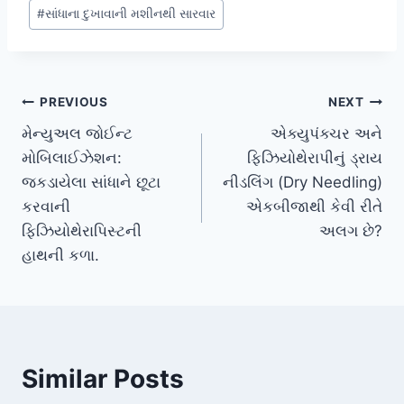
#
સાંધાના દુખાવાની મશીનથી સારવાર
Post
PREVIOUS
NEXT
મેન્યુઅલ જોઈન્ટ
એક્યુપંક્ચર અને
navigation
મોબિલાઈઝેશન:
ફિઝિયોથેરાપીનું ડ્રાય
જકડાયેલા સાંધાને છૂટા
નીડલિંગ (Dry Needling)
કરવાની
એકબીજાથી કેવી રીતે
ફિઝિયોથેરાપિસ્ટની
અલગ છે?
હાથની કળા.
Similar Posts