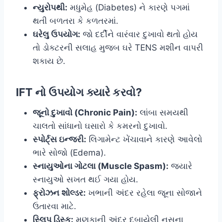
ન્યુરોપથી:
મધુમેહ (Diabetes) ને કારણે પગમાં
થતી બળતરા કે કળતરમાં.
ઘરેલુ ઉપયોગ:
જો દર્દીને વારંવાર દુખાવો થતો હોય
તો ડોક્ટરની સલાહ મુજબ ઘરે TENS મશીન વાપરી
શકાય છે.
IFT નો ઉપયોગ ક્યારે કરવો?
જૂનો દુખાવો (Chronic Pain):
લાંબા સમયથી
ચાલતો સાંધાનો ઘસારો કે કમરનો દુખાવો.
સ્પોર્ટ્સ ઇન્જરી:
લિગામેન્ટ ખેંચાવાને કારણે આવેલો
ભારે સોજો (Edema).
સ્નાયુઓના ગોટલા (Muscle Spasm):
જ્યારે
સ્નાયુઓ સખત થઈ ગયા હોય.
ફ્રોઝન શોલ્ડર:
ખભાની અંદર રહેલા જૂના સોજાને
ઉતારવા માટે.
સ્લિપ ડિસ્ક:
મણકાની અંદર દબાયેલી નસના