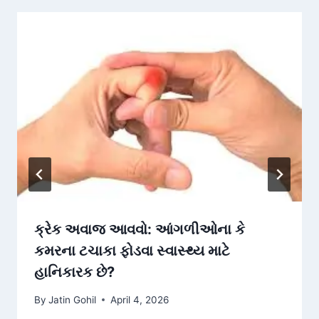
ક્રેક અવાજ આવવો: આંગળીઓના કે
કમરના ટચાકા ફોડવા સ્વાસ્થ્ય માટે
હાનિકારક છે?
By
Jatin Gohil
April 4, 2026