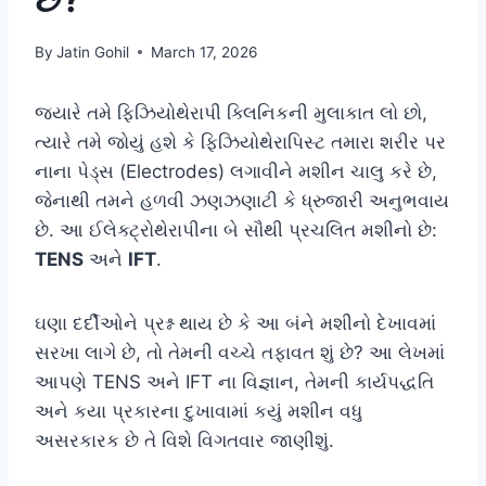
By
Jatin Gohil
March 17, 2026
જ્યારે તમે ફિઝિયોથેરાપી ક્લિનિકની મુલાકાત લો છો,
ત્યારે તમે જોયું હશે કે ફિઝિયોથેરાપિસ્ટ તમારા શરીર પર
નાના પેડ્સ (Electrodes) લગાવીને મશીન ચાલુ કરે છે,
જેનાથી તમને હળવી ઝણઝણાટી કે ધ્રુજારી અનુભવાય
છે. આ ઈલેક્ટ્રોથેરાપીના બે સૌથી પ્રચલિત મશીનો છે:
TENS
અને
IFT
.
ઘણા દર્દીઓને પ્રશ્ન થાય છે કે આ બંને મશીનો દેખાવમાં
સરખા લાગે છે, તો તેમની વચ્ચે તફાવત શું છે? આ લેખમાં
આપણે TENS અને IFT ના વિજ્ઞાન, તેમની કાર્યપદ્ધતિ
અને કયા પ્રકારના દુખાવામાં કયું મશીન વધુ
અસરકારક છે તે વિશે વિગતવાર જાણીશું.