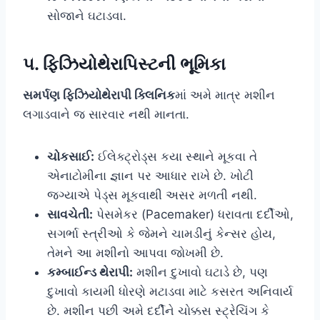
સોજાને ઘટાડવા.
૫. ફિઝિયોથેરાપિસ્ટની ભૂમિકા
સમર્પણ ફિઝિયોથેરાપી ક્લિનિક
માં અમે માત્ર મશીન
લગાડવાને જ સારવાર નથી માનતા.
ચોકસાઈ:
ઈલેક્ટ્રોડ્સ કયા સ્થાને મૂકવા તે
એનાટોમીના જ્ઞાન પર આધાર રાખે છે. ખોટી
જગ્યાએ પેડ્સ મૂકવાથી અસર મળતી નથી.
સાવચેતી:
પેસમેકર (Pacemaker) ધરાવતા દર્દીઓ,
સગર્ભા સ્ત્રીઓ કે જેમને ચામડીનું કેન્સર હોય,
તેમને આ મશીનો આપવા જોખમી છે.
કમ્બાઈન્ડ થેરાપી:
મશીન દુખાવો ઘટાડે છે, પણ
દુખાવો કાયમી ધોરણે મટાડવા માટે કસરત અનિવાર્ય
છે. મશીન પછી અમે દર્દીને ચોક્કસ સ્ટ્રેચિંગ કે