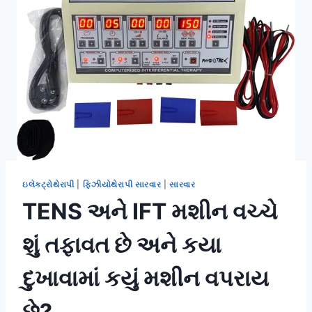
ઇલેક્ટ્રોથેરાપી
|
ફિઝીયોથેરાપી સારવાર
|
સારવાર
TENS અને IFT મશીન વચ્ચે
શું તફાવત છે અને કયા
દુખાવામાં કયું મશીન વપરાય
છે?