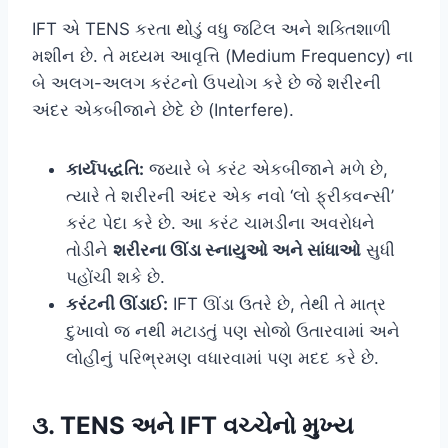
IFT એ TENS કરતા થોડું વધુ જટિલ અને શક્તિશાળી
મશીન છે. તે મધ્યમ આવૃત્તિ (Medium Frequency) ના
બે અલગ-અલગ કરંટનો ઉપયોગ કરે છે જે શરીરની
અંદર એકબીજાને છેદે છે (Interfere).
કાર્યપદ્ધતિ:
જ્યારે બે કરંટ એકબીજાને મળે છે,
ત્યારે તે શરીરની અંદર એક નવો ‘લો ફ્રીક્વન્સી’
કરંટ પેદા કરે છે. આ કરંટ ચામડીના અવરોધને
તોડીને
શરીરના ઊંડા સ્નાયુઓ અને સાંધાઓ
સુધી
પહોંચી શકે છે.
કરંટની ઊંડાઈ:
IFT ઊંડા ઉતરે છે, તેથી તે માત્ર
દુખાવો જ નથી મટાડતું પણ સોજો ઉતારવામાં અને
લોહીનું પરિભ્રમણ વધારવામાં પણ મદદ કરે છે.
૩. TENS અને IFT વચ્ચેનો મુખ્ય