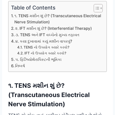
Table of Contents
૧. TENS મશીન શું છે? (Transcutaneous Electrical
Nerve Stimulation)
૨. IFT મશીન શું છે? (Interferential Therapy)
૩. TENS અને IFT વચ્ચેનો મુખ્ય તફાવત
૪. કયા દુખાવામાં કયું મશીન વાપરવું?
TENS નો ઉપયોગ ક્યારે કરવો?
IFT નો ઉપયોગ ક્યારે કરવો?
૫. ફિઝિયોથેરાપિસ્ટની ભૂમિકા
નિષ્કર્ષ
૧. TENS મશીન શું છે?
(Transcutaneous Electrical
Nerve Stimulation)