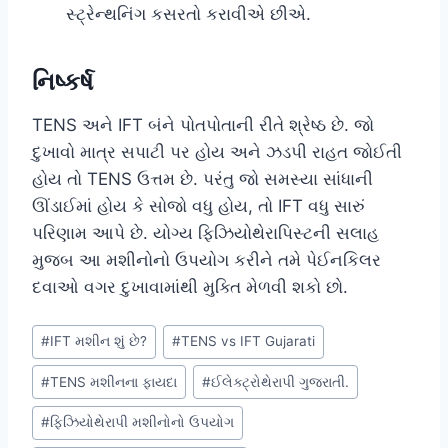
સ્ટ્રેન્થનિંગ કસરતો કરાવીએ છીએ.
નિષ્કર્ષ
TENS અને IFT બંને પોતપોતાની રીતે શ્રેષ્ઠ છે. જો
દુખાવો માત્ર સપાટી પર હોય અને ઝડપી રાહત જોઈતી
હોય તો TENS ઉત્તમ છે. પરંતુ જો સમસ્યા સાંધાની
ઊંડાઈમાં હોય કે સોજો વધુ હોય, તો IFT વધુ સારું
પરિણામ આપે છે. યોગ્ય ફિઝિયોથેરાપિસ્ટની સલાહ
મુજબ આ મશીનોનો ઉપયોગ કરીને તમે પેઈનકિલર
દવાઓ વગર દુખાવામાંથી મુક્તિ મેળવી શકો છો.
Post
#
IFT મશીન શું છે?
#
TENS vs IFT Gujarati
Tags:
#
TENS મશીનના ફાયદા
#
ઈલેક્ટ્રોથેરાપી ગુજરાતી.
#
ફિઝિયોથેરાપી મશીનોનો ઉપયોગ