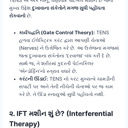
TENS એ એક નાનું, ઘણીવાર પોર્ટેબલ મશીન છે જેનો
મુખ્ય ઉદ્દેશ
દુખાવાના સંકેતોને મગજ સુધી પહોંચતા
રોકવાનો
છે.
કાર્યપદ્ધતિ (Gate Control Theory):
TENS
હળવા ઈલેક્ટ્રિક કરંટ દ્વારા આપણી ચેતાઓ
(Nerves) ને ઉત્તેજિત કરે છે. આ ઉત્તેજના મગજમાં
જતા દુખાવાના સંકેતોના ‘દરવાજા’ બંધ કરી દે છે.
સાથે જ, તે શરીરમાં કુદરતી પેઈનકિલર
‘એન્ડોર્ફિન’નો સ્ત્રાવ વધારે છે.
કરંટની ઊંડાઈ:
TENS નો કરંટ મુખ્યત્વે ચામડીની
સપાટી પર અને તેની નીચેની ચેતાઓ પર જ કામ
કરે છે. તે ઊંડા સ્નાયુઓ સુધી પહોંચતો નથી.
૨. IFT મશીન શું છે? (Interferential
Therapy)