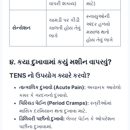
વાપરી શકાય)
માટે)
સ્નાયુઓની
ચામડી પર કીડી
અંદર હળવો
સેન્સેશન
ચાલતી હોય તેવું
મસાજ થતો
લાગે
હોય તેવું લાગે
૪. કયા દુખાવામાં કયું મશીન વાપરવું?
TENS નો ઉપયોગ ક્યારે કરવો?
તાત્કાલિક દુખાવો (Acute Pain):
અચાનક આવેલો
કમર કે ગરદનનો દુખાવો.
પિરિયડ પેઈન (Period Cramps):
સ્ત્રીઓમાં
માસિક દરમિયાન થતા દુખાવા માટે.
ડિલિવરી પછીનો દુખાવો:
લેબર પેઈન કે ઓપરેશન
પછીના દુખાવામાં.