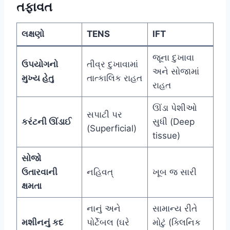
તફાવત
લક્ષણો
TENS
IFT
જૂના દુખાવા
ઉપયોગનો
તીવ્ર દુખાવામાં
અને સોજામાં
મુખ્ય હેતુ
તાત્કાલિક રાહત
રાહત
ઊંડા પેશીઓ
સપાટી પર
કરંટની ઊંડાઈ
સુધી (Deep
(Superficial)
tissue)
સોજો
ઉતારવાની
નહિવત્
ખૂબ જ સારી
ક્ષમતા
નાનું અને
સામાન્ય રીતે
મશીનનું કદ
પોર્ટેબલ (ઘરે
મોટું (ક્લિનિક