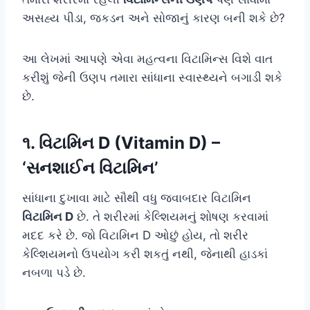
અસહ્ય પીડા, જકડન અને સોજાનું કારણ બની શકે છે?
આ લેખમાં આપણે એવા મહત્વના વિટામિન્સ વિશે વાત
કરીશું જેની ઉણપ તમારા સાંધાના સ્વાસ્થ્યને બગાડી શકે
છે.
૧. વિટામિન D (Vitamin D) –
‘સનશાઈન વિટામિન’
સાંધાના દુખાવા માટે સૌથી વધુ જવાબદાર વિટામિન
વિટામિન D
છે. તે શરીરમાં કેલ્શિયમનું શોષણ કરવામાં
મદદ કરે છે. જો વિટામિન D ઓછું હોય, તો શરીર
કેલ્શિયમનો ઉપયોગ કરી શકતું નથી, જેનાથી હાડકાં
નબળા પડે છે.