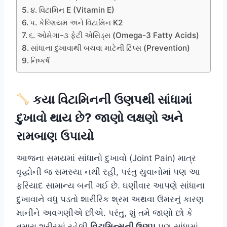
૪. વિટામિન E (Vitamin E)
૫. કેલ્શિયમ અને વિટામિન K2
૬. ઓમેગા-૩ ફેટી એસિડ્સ (Omega-3 Fatty Acids)
સાંધાના દુખાવાથી બચવા માટેની ટિપ્સ (Prevention)
નિષ્કર્ષ
કયા વિટામિનની ઉણપથી સાંધામાં
દુખાવો થાય છે? જાણો લક્ષણો અને
રામબાણ ઉપાયો
આજના સમયમાં સાંધાનો દુખાવો (Joint Pain) માત્ર
વૃદ્ધોની જ સમસ્યા નથી રહી, પરંતુ યુવાનોમાં પણ આ
ફરિયાદ સામાન્ય બની ગઈ છે. ઘણીવાર આપણે સાંધાના
દુખાવાને વધુ પડતો શારીરિક શ્રમ અથવા ઉંમરનું કારણ
માનીને અવગણીએ છીએ. પરંતુ, શું તમે જાણો છો કે
તમારા શરીરમાં રહેલી
વિટામિન્સની ઉણપ
પણ સાંધામાં