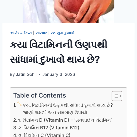
આરોગ્ય ટિપ્સ
|
સારવાર
|
સ્નાયુમાં દુખાવો
કયા વિટામિનની ઉણપથી
સાંધામાં દુખાવો થાય છે?
By
Jatin Gohil
January 3, 2026
Table of Contents
કયા વિટામિનની ઉણપથી સાંધામાં દુખાવો થાય છે?
જાણો લક્ષણો અને રામબાણ ઉપાયો
૧. વિટામિન D (Vitamin D) – ‘સનશાઈન વિટામિન’
૨. વિટામિન B12 (Vitamin B12)
૩. વિટામિન C (Vitamin C)