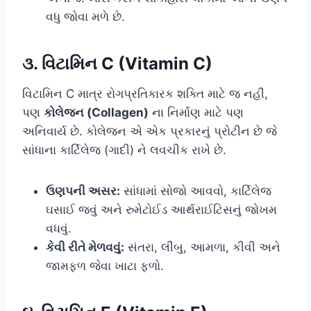
વધુ જોવા મળે છે.
૩. વિટામિન C (Vitamin C)
વિટામિન C માત્ર રોગપ્રતિકારક શક્તિ માટે જ નહીં,
પણ
કોલેજન (Collagen)
ના નિર્માણ માટે પણ
અનિવાર્ય છે. કોલેજન એ એક પ્રકારનું પ્રોટીન છે જે
સાંધાના કાર્ટિલેજ (ગાદી) ને લવચીક રાખે છે.
ઉણપની અસર:
સાંધામાં સોજો આવવો, કાર્ટિલેજ
ઘસાઈ જવું અને રુમેટોઈડ આર્થરાઈટિસનું જોખમ
વધવું.
કેવી રીતે મેળવવું:
સંતરા, લીંબુ, આમળા, કીવી અને
જામફળ જેવા ખાટા ફળો.