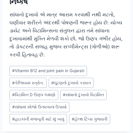
નિષ્કર્ષ
સાંધાનો દુખાવો એ માત્ર આરામ કરવાથી નથી મટતો,
ઘણીવાર શરીરને અંદરથી પોષણની જરૂર હોય છે. યોગ્ય
ડાયેટ અને વિટામિન્સના સંતુલન દ્વારા તમે સાંધાના
દુખાવામાંથી મુક્તિ મેળવી શકો છો. જો ઉણપ ગંભીર હોય,
તો ડૉક્ટરની સલાહ મુજબ સપ્લીમેન્ટ્સ (ગોળીઓ) શરૂ
કરવી હિતાવહ છે.
Post
#
Vitamin B12 and joint pain in Gujarati
Tags:
#
કેલ્શિયમ સ્ત્રોત.
#
ઘૂંટણનો દુખાવો કસરત
#
વિટામિન D ઉણપ લક્ષણો
#
સાંધાનો દુખાવો વિટામિન
#
સાંધામાં સોજો ઉતારવાના ઉપાયો
#
હાડકાંની મજબૂતી માટે શું ખાવું
#
હેલ્થ ટિપ્સ ગુજરાતી