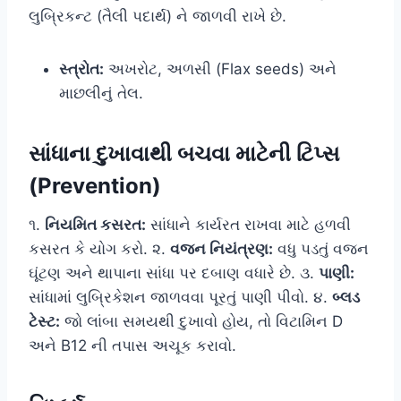
લુબ્રિકન્ટ (તૈલી પદાર્થ) ને જાળવી રાખે છે.
સ્ત્રોત:
અખરોટ, અળસી (Flax seeds) અને
માછલીનું તેલ.
સાંધાના દુખાવાથી બચવા માટેની ટિપ્સ
(Prevention)
૧.
નિયમિત કસરત:
સાંધાને કાર્યરત રાખવા માટે હળવી
કસરત કે યોગ કરો. ૨.
વજન નિયંત્રણ:
વધુ પડતું વજન
ઘૂંટણ અને થાપાના સાંધા પર દબાણ વધારે છે. ૩.
પાણી:
સાંધામાં લુબ્રિકેશન જાળવવા પૂરતું પાણી પીવો. ૪.
બ્લડ
ટેસ્ટ:
જો લાંબા સમયથી દુખાવો હોય, તો વિટામિન D
અને B12 ની તપાસ અચૂક કરાવો.