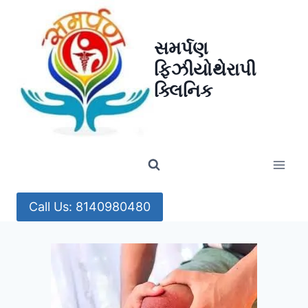
Skip
to
સમર્પણ
content
ફિઝીયોથેરાપી
ક્લિનિક
Call Us: 8140980480