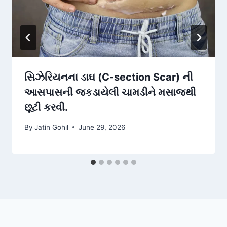
સિઝેરિયનના ડાઘ (C-section Scar) ની
આસપાસની જકડાયેલી ચામડીને મસાજથી
છૂટી કરવી.
By
Jatin Gohil
June 29, 2026