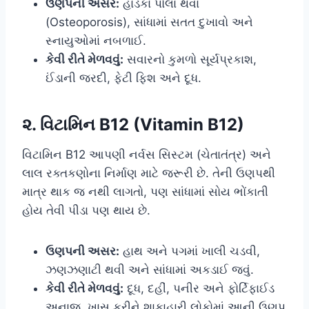
ઉણપની અસર:
હાડકાં પોલા થવા
(Osteoporosis), સાંધામાં સતત દુખાવો અને
સ્નાયુઓમાં નબળાઈ.
કેવી રીતે મેળવવું:
સવારનો કુમળો સૂર્યપ્રકાશ,
ઈંડાની જરદી, ફેટી ફિશ અને દૂધ.
૨. વિટામિન B12 (Vitamin B12)
વિટામિન B12 આપણી નર્વસ સિસ્ટમ (ચેતાતંત્ર) અને
લાલ રક્તકણોના નિર્માણ માટે જરૂરી છે. તેની ઉણપથી
માત્ર થાક જ નથી લાગતો, પણ સાંધામાં સોય ભોંકાતી
હોય તેવી પીડા પણ થાય છે.
ઉણપની અસર:
હાથ અને પગમાં ખાલી ચડવી,
ઝણઝણાટી થવી અને સાંધામાં અકડાઈ જવું.
કેવી રીતે મેળવવું:
દૂધ, દહીં, પનીર અને ફોર્ટિફાઈડ
અનાજ. ખાસ કરીને શાકાહારી લોકોમાં આની ઉણપ