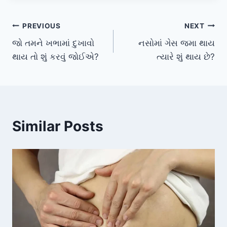
Post
PREVIOUS
NEXT
જો તમને ખભામાં દુખાવો
નસોમાં ગેસ જમા થાય
navigation
થાય તો શું કરવું જોઈએ?
ત્યારે શું થાય છે?
Similar Posts