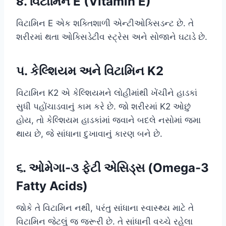
૪. વિટામિન E (Vitamin E)
વિટામિન E એક શક્તિશાળી એન્ટીઓક્સિડન્ટ છે. તે
શરીરમાં થતા ઓક્સિડેટીવ સ્ટ્રેસ અને સોજાને ઘટાડે છે.
૫. કેલ્શિયમ અને વિટામિન K2
વિટામિન K2 એ કેલ્શિયમને લોહીમાંથી ખેંચીને હાડકાં
સુધી પહોંચાડવાનું કામ કરે છે. જો શરીરમાં K2 ઓછું
હોય, તો કેલ્શિયમ હાડકાંમાં જવાને બદલે નસોમાં જમા
થાય છે, જે સાંધાના દુખાવાનું કારણ બને છે.
૬. ઓમેગા-૩ ફેટી એસિડ્સ (Omega-3
Fatty Acids)
જોકે તે વિટામિન નથી, પરંતુ સાંધાના સ્વાસ્થ્ય માટે તે
વિટામિન જેટલું જ જરૂરી છે. તે સાંધાની વચ્ચે રહેલા