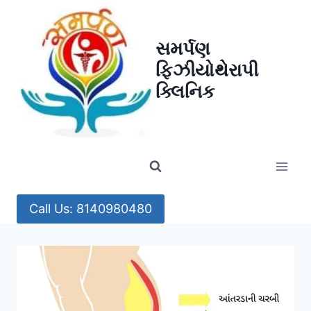
Skip
to
સમર્પણ
content
ફિઝીયોથેરાપી
ક્લિનિક
Call Us: 8140980480