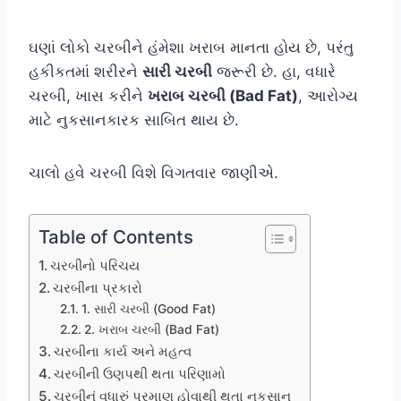
ઘણાં લોકો ચરબીને હંમેશા ખરાબ માનતા હોય છે, પરંતુ
હકીકતમાં શરીરને
સારી ચરબી
જરૂરી છે. હા, વધારે
ચરબી, ખાસ કરીને
ખરાબ ચરબી (Bad Fat)
, આરોગ્ય
માટે નુકસાનકારક સાબિત થાય છે.
ચાલો હવે ચરબી વિશે વિગતવાર જાણીએ.
Table of Contents
ચરબીનો પરિચય
ચરબીના પ્રકારો
1. સારી ચરબી (Good Fat)
2. ખરાબ ચરબી (Bad Fat)
ચરબીના કાર્ય અને મહત્વ
ચરબીની ઉણપથી થતા પરિણામો
ચરબીનું વધારું પ્રમાણ હોવાથી થતા નુકસાન