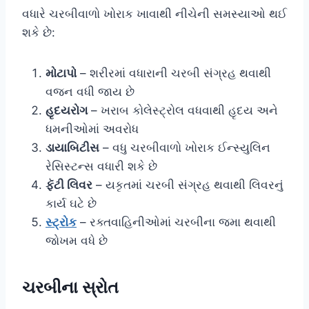
વધારે ચરબીવાળો ખોરાક ખાવાથી નીચેની સમસ્યાઓ થઈ
શકે છે:
મોટાપો
– શરીરમાં વધારાની ચરબી સંગ્રહ થવાથી
વજન વધી જાય છે
હૃદયરોગ
– ખરાબ કોલેસ્ટ્રોલ વધવાથી હૃદય અને
ધમનીઓમાં અવરોધ
ડાયાબિટીસ
– વધુ ચરબીવાળો ખોરાક ઈન્સ્યુલિન
રેસિસ્ટન્સ વધારી શકે છે
ફૅટી લિવર
– યકૃતમાં ચરબી સંગ્રહ થવાથી લિવરનું
કાર્ય ઘટે છે
સ્ટ્રોક
– રક્તવાહિનીઓમાં ચરબીના જમા થવાથી
જોખમ વધે છે
ચરબીના સ્રોત