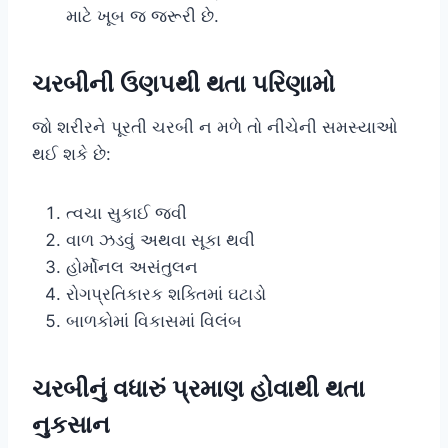
માટે ખૂબ જ જરૂરી છે.
ચરબીની ઉણપથી થતા પરિણામો
જો શરીરને પૂરતી ચરબી ન મળે તો નીચેની સમસ્યાઓ
થઈ શકે છે:
ત્વચા સુકાઈ જવી
વાળ ઝડવું અથવા સૂકા થવી
હોર્મોનલ અસંતુલન
રોગપ્રતિકારક શક્તિમાં ઘટાડો
બાળકોમાં વિકાસમાં વિલંબ
ચરબીનું વધારું પ્રમાણ હોવાથી થતા
નુકસાન