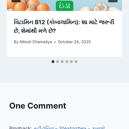
વિટામિન B12 (કોબાલામિન): શા માટે જરૂરી
છે, શેમાંથી મળે છે?
By
Nitesh Dhameliya
October 24, 2025
One Comment
Pingback:
સ્ટીટોરિયા – Steatorrhea - કારણો,