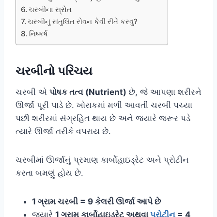
ચરબીના સ્રોત
ચરબીનું સંતુલિત સેવન કેવી રીતે કરવું?
નિષ્કર્ષ
ચરબીનો પરિચય
ચરબી એ
પોષક તત્વ (Nutrient)
છે, જે આપણા શરીરને
ઊર્જા પૂરી પાડે છે. ખોરાકમાં મળી આવતી ચરબી પચ્યા
પછી શરીરમાં સંગ્રહિત થાય છે અને જ્યારે જરૂર પડે
ત્યારે ઊર્જા તરીકે વપરાય છે.
ચરબીમાં ઊર્જાનું પ્રમાણ કાર્બોહાઇડ્રેટ અને પ્રોટીન
કરતા બમણું હોય છે.
1 ગ્રામ ચરબી = 9 કેલરી ઊર્જા આપે છે
જ્યારે
1 ગ્રામ કાર્બોહાઇડ્રેટ અથવા
પ્રોટીન
= 4