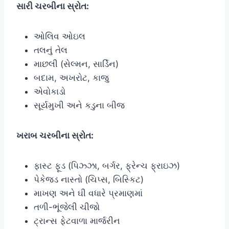
સારી ચરબીના સ્રોત:
ઓલિવ ઓઇલ
તલનું તેલ
માછલી (સેલ્મન, સાર્ડિન)
બદામ, અખરોટ, કાજુ
એવોકાડો
સૂર્યમુખી અને કડુના બીજ
ખરાબ ચરબીના સ્રોત:
ફાસ્ટ ફૂડ (પિઝ્ઝા, બર્ગર, ફ્રેન્ચ ફ્રાઇઝ)
પેકેજ્ડ નાસ્તો (ચિપ્સ, બિસ્કિટ)
માખણ અને ઘી વધારે પ્રમાણમાં
તળી-ભૂંજેલી ચીજો
ટ્રાન્સ ફેટવાળા માર્જરીન