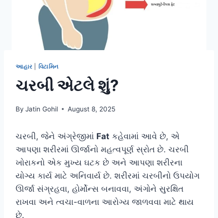
આહાર
|
વિટામિન
ચરબી એટલે શું?
By
Jatin Gohil
August 8, 2025
ચરબી, જેને અંગ્રેજીમાં
Fat
કહેવામાં આવે છે, એ
આપણા શરીરમાં ઊર્જાનો મહત્વપૂર્ણ સ્રોત છે. ચરબી
ખોરાકનો એક મુખ્ય ઘટક છે અને આપણા શરીરના
યોગ્ય કાર્ય માટે અનિવાર્ય છે. શરીરમાં ચરબીનો ઉપયોગ
ઊર્જા સંગ્રહવા, હોર્મોન્સ બનાવવા, અંગોને સુરક્ષિત
રાખવા અને ત્વચા-વાળના આરોગ્ય જાળવવા માટે થાય
છે.