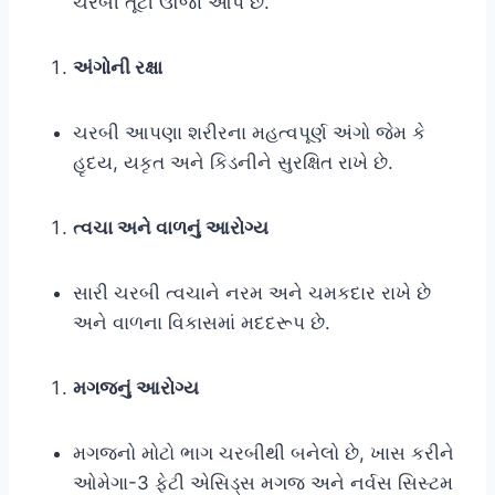
ચરબી તૂટી ઊર્જા આપે છે.
અંગોની રક્ષા
ચરબી આપણા શરીરના મહત્વપૂર્ણ અંગો જેમ કે
હૃદય, યકૃત અને કિડનીને સુરક્ષિત રાખે છે.
ત્વચા અને વાળનું આરોગ્ય
સારી ચરબી ત્વચાને નરમ અને ચમકદાર રાખે છે
અને વાળના વિકાસમાં મદદરૂપ છે.
મગજનું આરોગ્ય
મગજનો મોટો ભાગ ચરબીથી બનેલો છે, ખાસ કરીને
ઓમેગા-3 ફેટી એસિડ્સ મગજ અને નર્વસ સિસ્ટમ