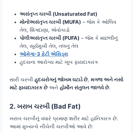
અસંતૃપ્ત ચરબી (Unsaturated Fat)
મોનોઅસંતૃપ્ત ચરબી (MUFA)
– જેમ કે ઓલિવ
તેલ, શિંગદાણા, એવોકાડો
પોલીઅસંતૃપ્ત ચરબી (PUFA)
– જેમ કે માછલીનું
તેલ, સૂર્યમુખી તેલ, તલનું તેલ
ઓમેગા-3 ફેટી એસિડ્સ
હૃદયના આરોગ્ય માટે ખૂબ ફાયદાકારક
સારી ચરબી
હૃદયરોગનું જોખમ ઘટાડે છે
,
મગજ અને નસો
માટે ફાયદાકારક છે
અને
હોર્મોન સંતુલન જાળવે છે
.
2. ખરાબ ચરબી (Bad Fat)
ખરાબ ચરબીનું વધારે પ્રમાણ શરીર માટે હાનિકારક છે.
આમાં મુખ્યત્વે નીચેની ચરબીઓ આવે છે: