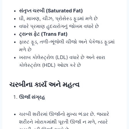
સંતૃપ્ત ચરબી (Saturated Fat)
ઘી, માખણ, ચીઝ, પ્રોસેસ્ડ ફૂડમાં મળે છે
વધારે પ્રમાણ હૃદયરોગનું જોખમ વધારે છે
ટ્રાન્સ ફેટ (Trans Fat)
ફાસ્ટ ફૂડ, તળી-ભૂંજેલી ચીજો અને પેકેજ્ડ ફૂડમાં
મળે છે
ખરાબ કોલેસ્ટ્રોલ (LDL) વધારે છે અને સારા
કોલેસ્ટ્રોલ (HDL) ઓછા કરે છે
ચરબીના કાર્ય અને મહત્વ
ઊર્જા સંગ્રહ
ચરબી શરીરમાં ઊર્જાનો મુખ્ય ભંડાર છે. જ્યારે
શરીરને ખોરાકમાંથી પૂરતી ઊર્જા ન મળે, ત્યારે