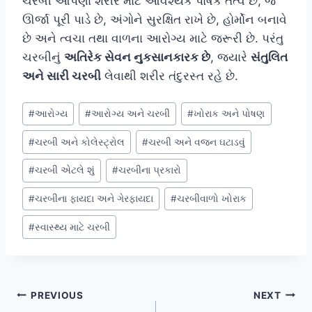
ચરબી આપણા શરીર માટે આવશ્યક પોષક તત્વ છે, જે
ઊર્જા પૂરી પાડે છે, અંગોને સુરક્ષિત રાખે છે, હોર્મોન બનાવે
છે અને ત્વચા તથા વાળના આરોગ્ય માટે જરૂરી છે. પરંતુ
ચરબીનું
અતિરેક સેવન નુકસાનકારક છે
, જ્યારે
સંતુલિત
અને સારી ચરબી
લેવાથી શરીર તંદુરસ્ત રહે છે.
Post
#
આરોગ્ય
#
આરોગ્ય અને ચરબી
#
ખોરાક અને પોષણ
Tags:
#
ચરબી અને કોલેસ્ટ્રોલ
#
ચરબી અને વજન ઘટાડવું
#
ચરબી એટલે શું
#
ચરબીના પ્રકારો
#
ચરબીના ફાયદા અને ગેરફાયદા
#
ચરબીવાળો ખોરાક
#
સ્વાસ્થ્ય માટે ચરબી
Post
PREVIOUS
NEXT