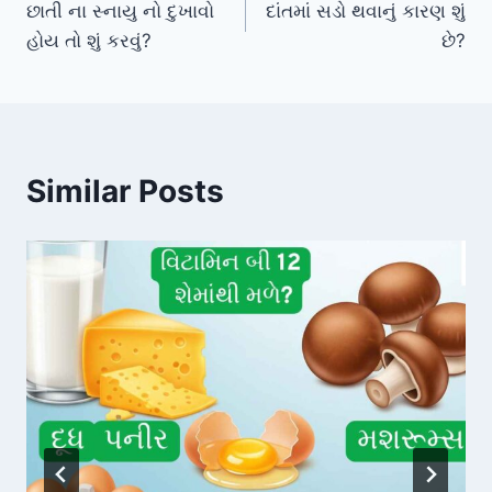
છાતી ના સ્નાયુ નો દુખાવો
દાંતમાં સડો થવાનું કારણ શું
navigation
હોય તો શું કરવું?
છે?
Similar Posts