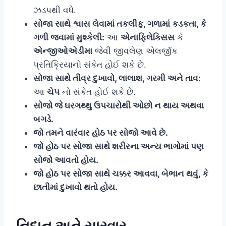
ઝડપથી વધે.
સોજા સાથે શ્વાસ લેવામાં તકલીફ, ગળામાં કડકતા, કે
ગળી જવામાં મુશ્કેલી:
આ
એનાફિલેક્સિસ
કે
એન્જીઓએડીમા
જેવી જીવલેણ એલર્જીક
પ્રતિક્રિયાનો સંકેત હોઈ શકે છે.
સોજા સાથે તીવ્ર દુખાવો, લાલાશ, ગરમી અને તાવ:
આ
ચેપ
નો સંકેત હોઈ શકે છે.
સોજો જે ઘરગથ્થુ ઉપચારોથી ઓછો ન થાય અથવા
બગડે.
જો તમને વારંવાર હોઠ પર સોજો આવે છે.
જો હોઠ પર સોજા સાથે શરીરના અન્ય ભાગોમાં પણ
સોજો આવતો હોય.
જો હોઠ પર સોજા સાથે ચક્કર આવવા, બેભાન થવું, કે
છાતીમાં દુખાવો થતો હોય.
નિદાન અને સારવાર