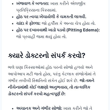
ખંજવાળ કે બળતરા:
ખાસ કરીને એલર્જીક
પ્રતિક્રિયાના કિસ્સામાં.
હોઠ પર ત્વચા ખેંચાયેલી કે ચમકતી લાગવી.
ચાંદા કે ફોલ્લા:
જો હર્પીસ કે અન્ય ચેપ હોય તો.
હોઠ પર દબાવવાથી ખાડો પડવો (Pitting Edema):
જો પ્રવાહી જમા થયું હોય તો.
ક્યારે ડોક્ટરનો સંપર્ક કરવો?
ભલે ઘણા કિસ્સાઓમાં હોઠ પરનો સોજો હળવો અને
આપોઆપ મટી જતો હોય, પરંતુ કેટલાક સંજોગોમાં તે
ગંભીર તબીબી સ્થિતિનો સંકેત હોઈ શકે છે.
જો તમને
નીચેનામાંથી કોઈ લક્ષણો અનુભવાય, તો તાત્કાલિક
ડોક્ટરનો સંપર્ક કરવો મહત્વપૂર્ણ છે:
અચાનક અને ગંભીર સોજો:
ખાસ કરીને જો તે