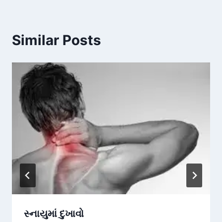
Similar Posts
સ્નાયુમાં દુખાવો