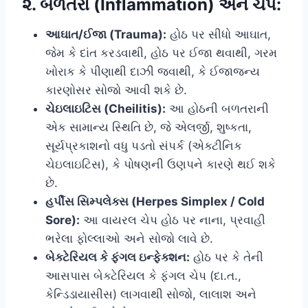
૨. બળતરા (Inflammation) અને ચેપ:
આઘાત/ઈજા (Trauma):
હોઠ પર સીધો આઘાત,
જેમ કે દાંત કરડવાથી, હોઠ પર ઈજા થવાથી, ગરમ
ખોરાક કે પીણાથી દાઝી જવાથી, કે ઈજાજન્ય
કારણોસર સોજો આવી શકે છે.
ચેઇલાઇટિસ (Cheilitis):
આ હોઠની બળતરાની
એક સામાન્ય સ્થિતિ છે, જે એલર્જી, શુષ્કતા,
સૂર્યપ્રકાશનો વધુ પડતો સંપર્ક (એક્ટીનિક
ચેઇલાઇટિસ), કે પોષણની ઉણપને કારણે થઈ શકે
છે.
હર્પીસ સિમ્પલેક્સ (Herpes Simplex / Cold
Sore):
આ વાયરલ ચેપ હોઠ પર નાના, પ્રવાહી
ભરેલા ફોલ્લાઓ અને સોજો લાવે છે.
બેક્ટેરિયલ કે ફંગલ ઇન્ફેક્શન:
હોઠ પર કે તેની
આસપાસ બેક્ટેરિયલ કે ફંગલ ચેપ (દા.ત.,
કેન્ડિડાયાસીસ) લાગવાથી સોજો, લાલાશ અને