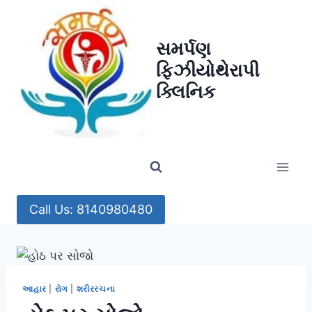
Skip
to
સમર્પણ
content
ફિઝીયોથેરાપી
ક્લિનિક
Call Us: 8140980480
આહાર
|
રોગ
|
શરીરરચના