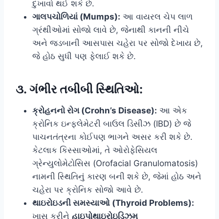
દુખાવો થઈ શકે છે.
ગાલપચોળિયાં (Mumps):
આ વાયરલ ચેપ લાળ
ગ્રંથીઓમાં સોજો લાવે છે, જેનાથી કાનની નીચે
અને જડબાની આસપાસ ચહેરા પર સોજો દેખાય છે,
જે હોઠ સુધી પણ ફેલાઈ શકે છે.
૩. ગંભીર તબીબી સ્થિતિઓ:
ક્રોહનનો રોગ (Crohn’s Disease):
આ એક
ક્રોનિક ઇન્ફ્લેમેટરી બાઉલ ડિસીઝ (IBD) છે જે
પાચનતંત્રના કોઈપણ ભાગને અસર કરી શકે છે.
કેટલાક કિસ્સાઓમાં, તે ઓરોફેસિયલ
ગ્રેન્યુલોમેટોસિસ (Orofacial Granulomatosis)
નામની સ્થિતિનું કારણ બની શકે છે, જેમાં હોઠ અને
ચહેરા પર ક્રોનિક સોજો આવે છે.
થાઇરોઇડની સમસ્યાઓ (Thyroid Problems):
ખાસ કરીને
હાઇપોથાઇરોઇડિઝમ