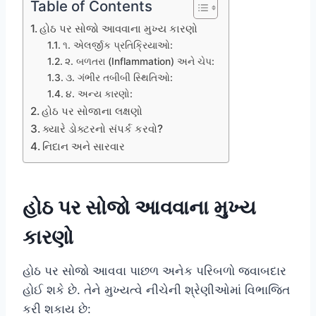
Table of Contents
હોઠ પર સોજો આવવાના મુખ્ય કારણો
૧. એલર્જીક પ્રતિક્રિયાઓ:
૨. બળતરા (Inflammation) અને ચેપ:
૩. ગંભીર તબીબી સ્થિતિઓ:
૪. અન્ય કારણો:
હોઠ પર સોજાના લક્ષણો
ક્યારે ડોક્ટરનો સંપર્ક કરવો?
નિદાન અને સારવાર
હોઠ પર સોજો આવવાના મુખ્ય
કારણો
હોઠ પર સોજો આવવા પાછળ અનેક પરિબળો જવાબદાર
હોઈ શકે છે. તેને મુખ્યત્વે નીચેની શ્રેણીઓમાં વિભાજિત
કરી શકાય છે: