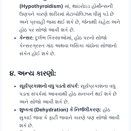
(Hypothyroidism)
માં, થાઇરોઇડ હોર્મોન્સની
ઉણપને કારણે શરીરમાં મેટાબોલિઝમ ધીમું પડે છે
અને પ્રવાહી જમા થઈ શકે છે, જેનાથી ચહેરા અને
હોઠ પર સોજો આવી શકે છે.
કેન્સર:
દુર્લભ કિસ્સાઓમાં, હોઠ પરનો સોજો
કેન્સરગ્રસ્ત ગાંઠ અથવા લસિકા ગાંઠોના સોજાનો
સંકેત હોઈ શકે છે.
૪. અન્ય કારણો:
સૂર્યપ્રકાશનો વધુ પડતો સંપર્ક:
સૂર્યપ્રકાશના વધુ
પડતા સંપર્કમાં આવવાથી હોઠ સનબર્ન થઈ શકે છે
અને સોજો આવી શકે છે.
શુષ્કતા (Dehydration) કે નિર્જલીકરણ:
હોઠ
સુકાઈ જવા કે ફાટી જવાને કારણે પણ સોજો આવી
શકે છે.