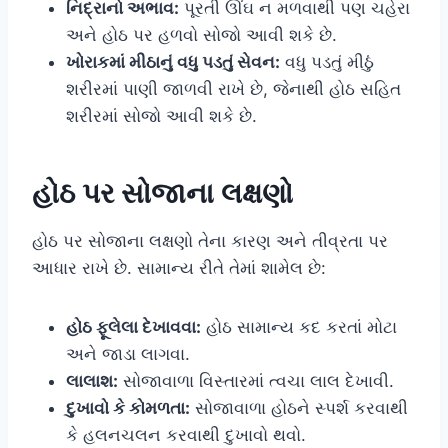
નિદ્રાનો અભાવ:
પૂરતી ઊંઘ ન મળવાથી પણ ચહેરા
અને હોઠ પર હળવો સોજો આવી શકે છે.
ખોરાકમાં મીઠાનું વધુ પડતું સેવન:
વધુ પડતું મીઠું
શરીરમાં પાણી જાળવી રાખે છે, જેનાથી હોઠ સહિત
શરીરમાં સોજો આવી શકે છે.
હોઠ પર સોજાના લક્ષણો
હોઠ પર સોજાના લક્ષણો તેના કારણ અને તીવ્રતા પર
આધાર રાખે છે. સામાન્ય રીતે તેમાં શામેલ છે:
હોઠ ફૂલેલા દેખાવવા:
હોઠ સામાન્ય કદ કરતાં મોટા
અને જાડા લાગવા.
લાલાશ:
સોજાવાળા વિસ્તારમાં ત્વચા લાલ દેખાવી.
દુખાવો કે કોમળતા:
સોજાવાળા હોઠને સ્પર્શ કરવાથી
કે હલનચલન કરવાથી દુખાવો થવો.