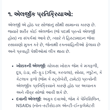
૧. એલર્જીક પ્રતિક્રિયાઓ:
એલર્જી એ હોઠ પર સોજાનું સૌથી સામાન્ય કારણ છે.
જ્યારે શરીર કોઈ એલર્જન (જે પદાર્થ પ્રત્યે એલર્જી
હોય) ના સંપર્કમાં આવે છે, ત્યારે તે હિસ્ટામાઇન જેવા
રસાયણો મુક્ત કરે છે, જેનાથી રક્તવાહિનીઓ ફેલાય છે
અને પ્રવાહી પેશીઓમાં લીક થાય છે.
ખોરાકની એલર્જી:
ચોક્કસ ખોરાક જેમ કે મગફળી,
દૂધ, ઇંડા, સી-ફૂડ (ઝીંગા, કરચલા), સોયા, ગ્લુટેન, કે
કેટલાક ફળો (જેમ કે સ્ટ્રોબેરી, ટામેટાં) પ્રત્યેની
એલર્જીક પ્રતિક્રિયાને કારણે હોઠ પર અચાનક
અને તીવ્ર સોજો આવી શકે છે.
દવાની એલર્જી:
અમુક દવાઓ, જેમ કે પેનિસિલિન,
NSAIDs (નોન-સ્ટીરોઇડલ એન્ટી-ઈન્ફ્લેમેટરી