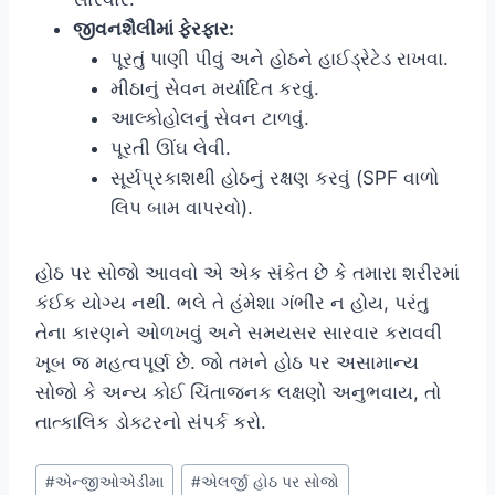
જીવનશૈલીમાં ફેરફાર:
પૂરતું પાણી પીવું અને હોઠને હાઈડ્રેટેડ રાખવા.
મીઠાનું સેવન મર્યાદિત કરવું.
આલ્કોહોલનું સેવન ટાળવું.
પૂરતી ઊંઘ લેવી.
સૂર્યપ્રકાશથી હોઠનું રક્ષણ કરવું (SPF વાળો
લિપ બામ વાપરવો).
હોઠ પર સોજો આવવો એ એક સંકેત છે કે તમારા શરીરમાં
કંઈક યોગ્ય નથી. ભલે તે હંમેશા ગંભીર ન હોય, પરંતુ
તેના કારણને ઓળખવું અને સમયસર સારવાર કરાવવી
ખૂબ જ મહત્વપૂર્ણ છે. જો તમને હોઠ પર અસામાન્ય
સોજો કે અન્ય કોઈ ચિંતાજનક લક્ષણો અનુભવાય, તો
તાત્કાલિક ડોક્ટરનો સંપર્ક કરો.
Post
#
એન્જીઓએડીમા
#
એલર્જી હોઠ પર સોજો