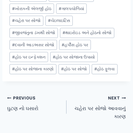
Tags:
#
ખોરાકની એલર્જી હોઠ
#
ગાલપચોળિયાં
#
ચહેરા પર સોજો
#
ચેઇલાઇટિસ
#
જીવજંતુના ડંખથી સોજો
#
થાઇરોઇડ અને હોઠનો સોજો
#
દવાની આડઅસર સોજો
#
હર્પીસ હોઠ પર
#
હોઠ પર ઇન્ફેક્શન
#
હોઠ પર સોજાના ઉપાયો
#
હોઠ પર સોજાના કારણો
#
હોઠ પર સોજો
#
હોઠ ફૂલવા
Post
PREVIOUS
NEXT
ઘુટણ નો ઘસારો
ચહેરા પર સોજો આવવાનું
navigation
કારણ