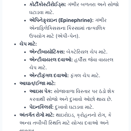
કોર્ટીકોસ્ટીરોઈડ્સ:
ગંભીર બળતરા અને સોજો
ઘટાડવા માટે.
એપિનેફ્રાઇન (Epinephrine):
ગંભીર
એનાફિલેક્સિસના કિસ્સામાં તાત્કાલિક
ઉપયોગ માટે (એપી-પેન).
ચેપ માટે:
એન્ટીબાયોટિક્સ:
બેક્ટેરિયલ ચેપ માટે.
એન્ટીવાયરલ દવાઓ:
હર્પીસ જેવા વાયરલ
ચેપ માટે.
એન્ટીફંગલ દવાઓ:
ફંગલ ચેપ માટે.
આઘાત/ઈજા માટે:
આઇસ પેક:
સોજાવાળા વિસ્તાર પર ઠંડો શેક
કરવાથી સોજો અને દુખાવો ઓછો થાય છે.
પેઇનકિલર્સ:
દુખાવો ઘટાડવા માટે.
અંતર્ગત રોગો માટે:
થાઇરોઇડ, ક્રોહનનો રોગ, કે
અન્ય તબીબી સ્થિતિ માટે યોગ્ય દવાઓ અને
સારવાર.