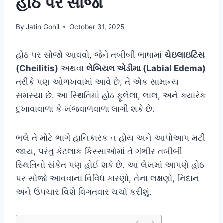
હોઠ પર સોજો
By
Jatin Gohil
October 31, 2025
હોઠ પર સોજો આવવો, જેને તબીબી ભાષામાં
ચેઇલાઇટિસ
(Cheilitis)
અથવા
લેબિયલ એડીમા (Labial Edema)
તરીકે પણ ઓળખવામાં આવે છે, તે એક સામાન્ય
સમસ્યા છે. આ સ્થિતિમાં હોઠ ફૂલેલા, લાલ, અને ક્યારેક
દુખાવાવાળા કે ખંજવાળવાળા લાગી શકે છે.
ભલે તે મોટે ભાગે હાનિકારક ન હોય અને આપોઆપ મટી
જાય, પરંતુ કેટલાક કિસ્સાઓમાં તે ગંભીર તબીબી
સ્થિતિનો સંકેત પણ હોઈ શકે છે. આ લેખમાં આપણે હોઠ
પર સોજો આવવાના વિવિધ કારણો, તેના લક્ષણો, નિદાન
અને ઉપચાર વિશે વિગતવાર ચર્ચા કરીશું.