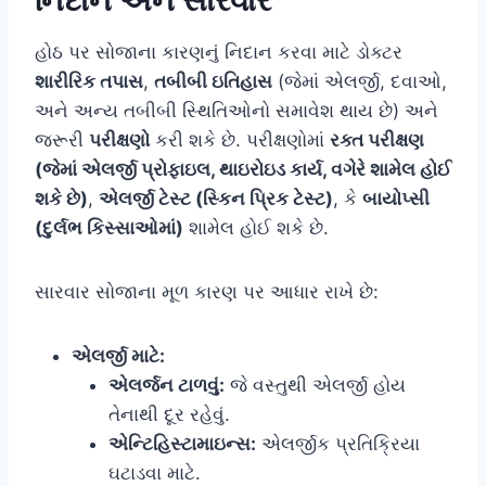
હોઠ પર સોજાના કારણનું નિદાન કરવા માટે ડોક્ટર
શારીરિક તપાસ
,
તબીબી ઇતિહાસ
(જેમાં એલર્જી, દવાઓ,
અને અન્ય તબીબી સ્થિતિઓનો સમાવેશ થાય છે) અને
જરૂરી
પરીક્ષણો
કરી શકે છે. પરીક્ષણોમાં
રક્ત પરીક્ષણ
(જેમાં એલર્જી પ્રોફાઇલ, થાઇરોઇડ કાર્ય, વગેરે શામેલ હોઈ
શકે છે)
,
એલર્જી ટેસ્ટ (સ્કિન પ્રિક ટેસ્ટ)
, કે
બાયોપ્સી
(દુર્લભ કિસ્સાઓમાં)
શામેલ હોઈ શકે છે.
સારવાર સોજાના મૂળ કારણ પર આધાર રાખે છે:
એલર્જી માટે:
એલર્જન ટાળવું:
જે વસ્તુથી એલર્જી હોય
તેનાથી દૂર રહેવું.
એન્ટિહિસ્ટામાઇન્સ:
એલર્જીક પ્રતિક્રિયા
ઘટાડવા માટે.