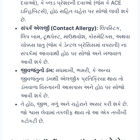
દવાઓ), કે બ્લડ પ્રેશરની દવાઓ (જેમ કે ACE
ઇન્હિબિટર્સ), હોઠ સહિત ચહેરા પર સોજો લાવી શકે
છે.
સંપર્ક એલર્જી (Contact Allergy):
લિપસ્ટિક,
લિપ બામ, ટૂથપેસ્ટ, માઉથવોશ, કોસ્મેટિક્સ, અથવા
ચોક્કસ ધાતુ (જેમ કે ડેન્ટલ બ્રેસિસમાં વપરાતી) ના
સંપર્કમાં આવવાથી હોઠ પર સોજો અને ખંજવાળ
આવી શકે છે.
જીવજંતુનો ડંખ:
મધમાખી, ભમરી, કે અન્ય
જીવજંતુના ડંખથી એલર્જીક પ્રતિક્રિયા થાય તો
ડંખવાળા વિસ્તારની આસપાસ અને હોઠ પર સોજો
આવી શકે છે.
તે હોઠ, જીભ, ગળું અને ચહેરાને અસર કરી શકે છે.
જો શ્વાસ લેવામાં તકલીફ થાય તો આ એક તબીબી
કટોકટી છે.