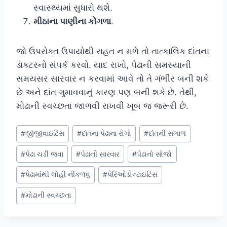
સ્વાસ્થ્યમાં સુધારો થશે.
મીઠાના પાણીના કોગળા
.
જો ઉપરોક્ત ઉપાયોથી રાહત ન મળે તો તાત્કાલિક દાંતના
ડૉક્ટરનો સંપર્ક કરવો. યાદ રાખો, પેઢાની સમસ્યાની
સમયસર સારવાર ન કરવામાં આવે તો તે ગંભીર બની શકે
છે અને દાંત ગુમાવવાનું કારણ પણ બની શકે છે. તેથી,
મોઢાની સ્વચ્છતા જાળવી રાખવી ખૂબ જ જરૂરી છે.
Post
#
જીંજીવાઇટિસ
#
દાંતના પેઢાના રોગો
#
દાંતની સંભાળ
Tags:
#
પેઢા ચડી જવા
#
પેઢાની સારવાર
#
પેઢાનો સોજો
#
પેઢામાંથી લોહી નીકળવું
#
પેરિઓડોન્ટાઇટિસ
#
મોઢાની સ્વચ્છતા