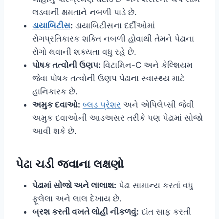
લડવાની ક્ષમતાને નબળી પાડે છે.
ડાયાબિટીસ
:
ડાયાબિટીસના દર્દીઓમાં
રોગપ્રતિકારક શક્તિ નબળી હોવાથી તેમને પેઢાના
રોગો થવાની શક્યતા વધુ રહે છે.
પોષક તત્વોની ઉણપ:
વિટામિન-C અને કેલ્શિયમ
જેવા પોષક તત્વોની ઉણપ પેઢાના સ્વાસ્થ્ય માટે
હાનિકારક છે.
અમુક દવાઓ:
બ્લડ પ્રેશર
અને એપિલેપ્સી જેવી
અમુક દવાઓની આડઅસર તરીકે પણ પેઢામાં સોજો
આવી શકે છે.
પેઢા ચડી જવાના લક્ષણો
પેઢામાં સોજો અને લાલાશ:
પેઢા સામાન્ય કરતાં વધુ
ફૂલેલા અને લાલ દેખાય છે.
બ્રશ કરતી વખતે લોહી નીકળવું:
દાંત સાફ કરતી