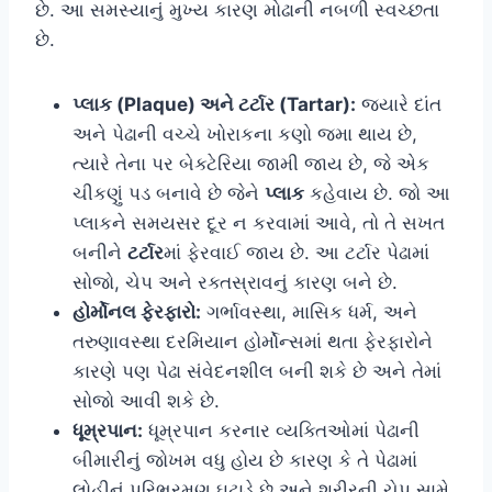
છે. આ સમસ્યાનું મુખ્ય કારણ મોઢાની નબળી સ્વચ્છતા
છે.
પ્લાક (Plaque) અને ટર્ટાર (Tartar):
જ્યારે દાંત
અને પેઢાની વચ્ચે ખોરાકના કણો જમા થાય છે,
ત્યારે તેના પર બેક્ટેરિયા જામી જાય છે, જે એક
ચીકણું પડ બનાવે છે જેને
પ્લાક
કહેવાય છે. જો આ
પ્લાકને સમયસર દૂર ન કરવામાં આવે, તો તે સખત
બનીને
ટર્ટાર
માં ફેરવાઈ જાય છે. આ ટર્ટાર પેઢામાં
સોજો, ચેપ અને રક્તસ્રાવનું કારણ બને છે.
હોર્મોનલ ફેરફારો:
ગર્ભાવસ્થા, માસિક ધર્મ, અને
તરુણાવસ્થા દરમિયાન હોર્મોન્સમાં થતા ફેરફારોને
કારણે પણ પેઢા સંવેદનશીલ બની શકે છે અને તેમાં
સોજો આવી શકે છે.
ધૂમ્રપાન:
ધૂમ્રપાન કરનાર વ્યક્તિઓમાં પેઢાની
બીમારીનું જોખમ વધુ હોય છે કારણ કે તે પેઢામાં
લોહીનું પરિભ્રમણ ઘટાડે છે અને શરીરની ચેપ સામે